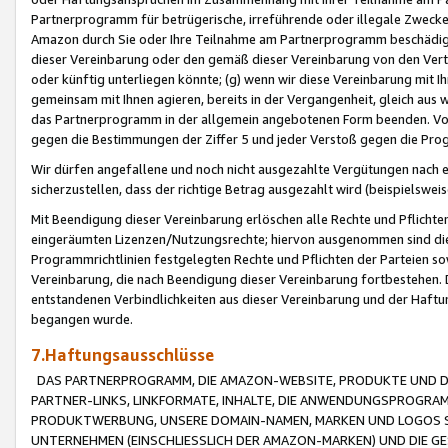
Partnerprogramm für betrügerische, irreführende oder illegale Zwecke
Amazon durch Sie oder Ihre Teilnahme am Partnerprogramm beschädig
dieser Vereinbarung oder den gemäß dieser Vereinbarung von den Vertr
oder künftig unterliegen könnte; (g) wenn wir diese Vereinbarung mit I
gemeinsam mit Ihnen agieren, bereits in der Vergangenheit, gleich aus
das Partnerprogramm in der allgemein angebotenen Form beenden. Vors
gegen die Bestimmungen der Ziffer 5 und jeder Verstoß gegen die Prog
Wir dürfen angefallene und noch nicht ausgezahlte Vergütungen nach 
sicherzustellen, dass der richtige Betrag ausgezahlt wird (beispielsw
Mit Beendigung dieser Vereinbarung erlöschen alle Rechte und Pflichte
eingeräumten Lizenzen/Nutzungsrechte; hiervon ausgenommen sind die in 
Programmrichtlinien festgelegten Rechte und Pflichten der Parteien sow
Vereinbarung, die nach Beendigung dieser Vereinbarung fortbestehen. D
entstandenen Verbindlichkeiten aus dieser Vereinbarung und der Haft
begangen wurde.
7.Haftungsausschlüsse
DAS PARTNERPROGRAMM, DIE AMAZON-WEBSITE, PRODUKTE UND DI
PARTNER-LINKS, LINKFORMATE, INHALTE, DIE ANWENDUNGSPROGR
PRODUKTWERBUNG, UNSERE DOMAIN-NAMEN, MARKEN UND LOGOS S
UNTERNEHMEN (EINSCHLIESSLICH DER AMAZON-MARKEN) UND DIE GE