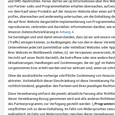
und SMS-Nachrichten. Ferner dürfen wir (a) Informationen über Ihre We
von Partner-Links und Programminhalten erhalten überwachen, aufzei
vor dem Kauf eines Produkts auf der Amazon-Website über einen auf Ih
prüfen, überwachen und anderweitig untersuchen, um die Einhaltung dies
die auf Ihrer Website dargestellte Implementierung von Programminhalt
reproduzieren, verbreiten und darstellen. Informationen darüber, wie w
Amazon-Datenschutzerklärung in
Anhang 4
.
Sie bestätigen und sind damit einverstanden, dass (a) wir und unsere 
(Traffic) anregen können, zu Bedingungen, die von den in dieser Vere
Unternehmen jederzeit (unmittelbar oder mittelbar) Websites oder Appl
Ihrer Website im Wettbewerb stehen, (c) ein Versäumnis unsererseits, I
Verzicht auf unser Recht darstellt, die betroffene oder eine andere B
Aktualisierungen, Handlungen und Zustimmungen, die wir ggf. im Rahme
vorgenommen bzw. erteilt werden und nur wirksam sind, wenn sie schri
Ohne die ausdrückliche vorherige schriftliche Zustimmung von Amazon
abtreten. Vorbehaltlich dieser Einschränkung ist diese Vereinbarung f
rechtlich bindend, gegenüber den Parteien und ihren jeweiligen Rech
Diese Vereinbarung umfasst die jeweils aktuellste Fassung aller Richtli
dieser Vereinbarung Bezug genommen wird und alle anderen Richtlinie
des Partnerprogramms zur Verfügung gestellt werden („
Programmric
verpflichten sich zu deren Einhaltung. Im Falle von Widersprüchen zwi
maßgeblich. Im Falle von Widersprüchen zwischen dieser Vereinbarun