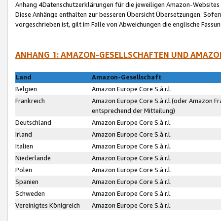
Anhang 4Datenschutzerklärungen für die jeweiligen Amazon-Websites
Diese Anhänge enthalten zur besseren Übersicht Übersetzungen. Sofe
vorgeschrieben ist, gilt im Falle von Abweichungen die englische Fass
ANHANG 1: AMAZON-GESELLSCHAFTEN UND AMAZO
Land
Amazon-Gesellschaft
Belgien
Amazon Europe Core S.à r.l.
Frankreich
Amazon Europe Core S.à r.l.(oder Amazon Fr
entsprechend der Mitteilung)
Deutschland
Amazon Europe Core S.à r.l.
Irland
Amazon Europe Core S.à r.l.
Italien
Amazon Europe Core S.à r.l.
Niederlande
Amazon Europe Core S.à r.l.
Polen
Amazon Europe Core S.à r.l.
Spanien
Amazon Europe Core S.à r.l.
Schweden
Amazon Europe Core S.à r.l.
Vereinigtes Königreich
Amazon Europe Core S.à r.l.