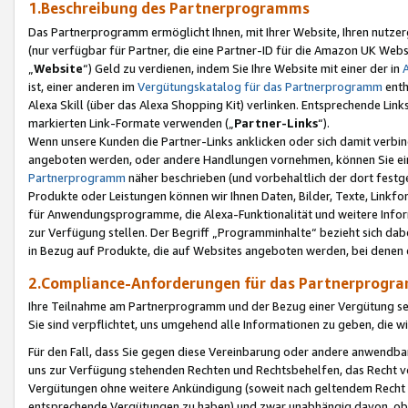
1.Beschreibung des Partnerprogramms
Das Partnerprogramm ermöglicht Ihnen, mit Ihrer Website, Ihren nutzer
(nur verfügbar für Partner, die eine Partner-ID für die Amazon UK We
„
Website
“) Geld zu verdienen, indem Sie Ihre Website mit einer der in
ist, einer anderen im
Vergütungskatalog für das Partnerprogramm
enth
Alexa Skill (über das Alexa Shopping Kit) verlinken. Entsprechende Lin
markierten Link-Formate verwenden („
Partner-Links
“).
Wenn unsere Kunden die Partner-Links anklicken oder sich damit verbi
angeboten werden, oder andere Handlungen vornehmen, können Sie eine
Partnerprogramm
näher beschrieben (und vorbehaltlich der dort festg
Produkte oder Leistungen können wir Ihnen Daten, Bilder, Texte, Linkfo
für Anwendungsprogramme, die Alexa-Funktionalität und weitere Inf
zur Verfügung stellen. Der Begriff „Programminhalte“ bezieht sich dabe
in Bezug auf Produkte, die auf Websites angeboten werden, bei denen 
2.Compliance-Anforderungen für das Partnerprog
Ihre Teilnahme am Partnerprogramm und der Bezug einer Vergütung setz
Sie sind verpflichtet, uns umgehend alle Informationen zu geben, die w
Für den Fall, dass Sie gegen diese Vereinbarung oder andere anwendba
uns zur Verfügung stehenden Rechten und Rechtsbehelfen, das Recht vo
Vergütungen ohne weitere Ankündigung (soweit nach geltendem Recht z
entsprechende Vergütungen zu haben) und zwar unabhängig davon, ob 