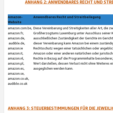
ANHANG 2: ANWENDBARES RECHT UND STRE
Amazon-
Anwendbares Recht und Streitbeilegung
Website
amazon.com.be,
Diese Vereinbarung und Streitigkeiten aller Art, die 
amazon.fr,
Großherzogtums Luxemburg unter Ausschluss seiner Kol
amazon.de,
ausschließlichen Zuständigkeit der Gerichte im Geri
audible.de,
dieser Vereinbarung kann Amazon bei einem zuständig
amazon.ie
Rechtsschutz wegen einer tatsächlichen oder angebli
amazon.it,
Amazon oder einer anderen natürlichen oder juristisc
amazon.nl,
Rechte in Bezug auf die Programminhalte besonderer,
amazon.pl,
Wert darstellen, dessen Verlust nicht ohne Weiteres e
amazon.es,
ausgeglichen werden kann.
amazon.se,
amazon.co.uk,
audible.co.uk
ANHANG 3: STEUERBESTIMMUNGEN FÜR DIE JEWEIL