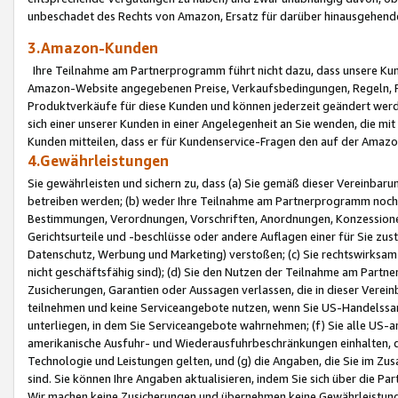
unbeschadet des Rechts von Amazon, Ersatz für darüber hinausgehen
3.Amazon-Kunden
Ihre Teilnahme am Partnerprogramm führt nicht dazu, dass unsere Kun
Amazon-Website angegebenen Preise, Verkaufsbedingungen, Regeln, Ri
Produktverkäufe für diese Kunden und können jederzeit geändert werde
sich einer unserer Kunden in einer Angelegenheit an Sie wenden, die 
Kunden mitteilen, dass er für Kundenservice-Fragen den auf der Ama
4.Gewährleistungen
Sie gewährleisten und sichern zu, dass (a) Sie gemäß dieser Vereinba
betreiben werden; (b) weder Ihre Teilnahme am Partnerprogramm noch d
Bestimmungen, Verordnungen, Vorschriften, Anordnungen, Konzessionen,
Gerichtsurteile und -beschlüsse oder andere Auflagen einer für Sie zu
Datenschutz, Werbung und Marketing) verstoßen; (c) Sie rechtswirksam 
nicht geschäftsfähig sind); (d) Sie den Nutzen der Teilnahme am Partne
Zusicherungen, Garantien oder Aussagen verlassen, die in dieser Verein
teilnehmen und keine Serviceangebote nutzen, wenn Sie US-Handelssa
unterliegen, in dem Sie Serviceangebote wahrnehmen; (f) Sie alle US
amerikanische Ausfuhr- und Wiederausfuhrbeschränkungen einhalten, 
Technologie und Leistungen gelten, und (g) die Angaben, die Sie im 
sind. Sie können Ihre Angaben aktualisieren, indem Sie sich über die 
Wir machen keine Zusicherungen und übernehmen keine Gewährleistun