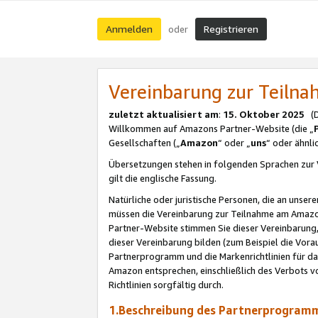
Anmelden
Registrieren
oder
Vereinbarung zur Teil
zuletzt aktualisiert am
:
15. Oktober 2025
(De
Willkommen auf Amazons Partner-Website (die „
Gesellschaften („
Amazon
“ oder „
uns
“ oder ähnl
Übersetzungen stehen in folgenden Sprachen zur 
gilt die englische Fassung.
Natürliche oder juristische Personen, die an uns
müssen die Vereinbarung zur Teilnahme am Amaz
Partner-Website stimmen Sie dieser Vereinbarung,
dieser Vereinbarung bilden (zum Beispiel die Vo
Partnerprogramm und die Markenrichtlinien für da
Amazon entsprechen, einschließlich des Verbots vo
Richtlinien sorgfältig durch.
1.Beschreibung des Partnerprogra