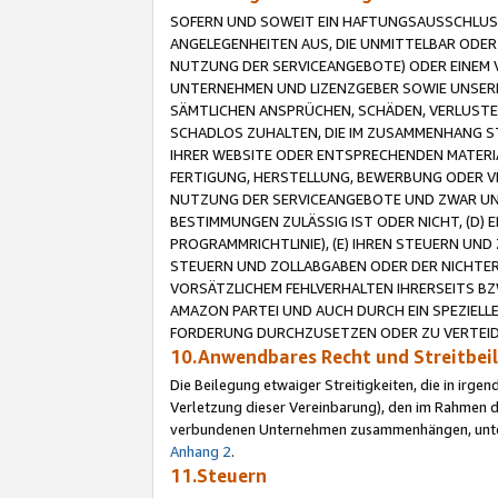
SOFERN UND SOWEIT EIN HAFTUNGSAUSSCHLUSS
ANGELEGENHEITEN AUS, DIE UNMITTELBAR ODER 
NUTZUNG DER SERVICEANGEBOTE) ODER EINEM V
UNTERNEHMEN UND LIZENZGEBER SOWIE UNSERE 
SÄMTLICHEN ANSPRÜCHEN, SCHÄDEN, VERLUSTE
SCHADLOS ZUHALTEN, DIE IM ZUSAMMENHANG STE
IHRER WEBSITE ODER ENTSPRECHENDEN MATERIA
FERTIGUNG, HERSTELLUNG, BEWERBUNG ODER VE
NUTZUNG DER SERVICEANGEBOTE UND ZWAR UN
BESTIMMUNGEN ZULÄSSIG IST ODER NICHT, (D) 
PROGRAMMRICHTLINIE), (E) IHREN STEUERN UN
STEUERN UND ZOLLABGABEN ODER DER NICHTER
VORSÄTZLICHEM FEHLVERHALTEN IHRERSEITS BZ
AMAZON PARTEI UND AUCH DURCH EIN SPEZIELL
FORDERUNG DURCHZUSETZEN ODER ZU VERTEIDI
10.Anwendbares Recht und Streitbe
Die Beilegung etwaiger Streitigkeiten, die in irg
Verletzung dieser Vereinbarung), den im Rahmen d
verbundenen Unternehmen zusammenhängen, unterl
Anhang 2
.
11.Steuern