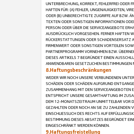
UNTERBRECHUNG, KORREKT, FEHLERFREI ODER 
HAFTEN FÜR: (A) FEHLER, UNGENAUIGKEITEN, 
ODER (B) UNBERECHTIGTE ZUGRIFFE AUF BZW. 
TEXTEN ODER SONSTIGEN INFORMATIONEN ODER 
PERSON ODER ÜBER DIE SERVICEANGEBOTE ERHA
AUSDRÜCKLICH VORGESEHEN. FERNER HAFTEN 
RÜCKERSTATTUNGEN ODER SCHADENSERSATZ AU
FIRMENWERT ODER SONSTIGEN VORTEILEN SOWIE
PARTNERPROGRAMM VORNEHMEN BZW. ÜBERNEHM
DIESES ARTIKELS 7 BEGRÜNDET EINEN AUSSCH
ANWENDBAREN GESETZLICHEN BESTIMMUNGEN 
8.Haftungsbeschränkungen
WEDER WIR NOCH UNSERE VERBUNDENEN UNTERN
SCHÄDEN ODER SCHÄDEN AUFGRUND ENTGANGENE
ZUSAMMENHANG MIT DEN SERVICEANGEBOTEN EN
ENTSPRICHT UNSERE GESAMTHAFTUNG IM ZUSAM
DEM 12-MONATSZEITRAUM UNMITTELBAR VOR DE
GEZAHLTEN ODER NOCH AN SIE ZU ZAHLENDEN V
EINSCHLIESSLICH DES RECHTS AUF ERFÜLLUNGS
BESTIMMUNG DIESES ABSATZES BEGRÜNDET EI
EINGESCHRÄNKT WERDEN KÖNNEN.
9.Haftungsfreistellung