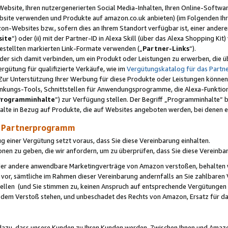
ebsite, Ihren nutzergenerierten Social Media-Inhalten, Ihren Online-Softwar
ebsite verwenden und Produkte auf amazon.co.uk anbieten) (im Folgenden Ihr
-Websites bzw., sofern dies an Ihrem Standort verfügbar ist, einer ander
ite
“) oder (ii) mit der Partner-ID in Alexa Skill (über das Alexa Shopping Ki
estellten markierten Link-Formate verwenden („
Partner-Links
“).
oder sich damit verbinden, um ein Produkt oder Leistungen zu erwerben, di
gütung für qualifizierte Verkäufe, wie im
Vergütungskatalog für das Part
Zur Unterstützung Ihrer Werbung für diese Produkte oder Leistungen können w
linkungs-Tools, Schnittstellen für Anwendungsprogramme, die Alexa-Funktion
Programminhalte
“) zur Verfügung stellen. Der Begriff „Programminhalte“ be
halte in Bezug auf Produkte, die auf Websites angeboten werden, bei denen 
as Partnerprogramm
einer Vergütung setzt voraus, dass Sie diese Vereinbarung einhalten.
ionen zu geben, die wir anfordern, um zu überprüfen, dass Sie diese Vereinba
oder andere anwendbare Marketingverträge von Amazon verstoßen, behalten w
 vor, sämtliche im Rahmen dieser Vereinbarung andernfalls an Sie zahlbare
tellen (und Sie stimmen zu, keinen Anspruch auf entsprechende Vergütungen
 dem Verstoß stehen, und unbeschadet des Rechts von Amazon, Ersatz für 
azu, dass unsere Kunden zu Ihren Kunden werden. Zwischen Ihnen und Amaz