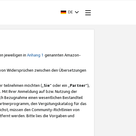
DE
en jeweiligen in
Anhang 1
genannten Amazon-
e von Widersprüchen zwischen den Übersetzungen
er teilnehmen möchten („
Sie
“ oder ein „
Partner
“),
. Mit Ihrer Anmeldung auf bzw. Nutzung der
durch Bezugnahme einen wesentlichen Bestandteil
 Partnerprogramm, den Vergütungskatalog für das
ichst, müssen den Community-Richtlinien von
fernt werden. Bitte lies die Vorgaben und