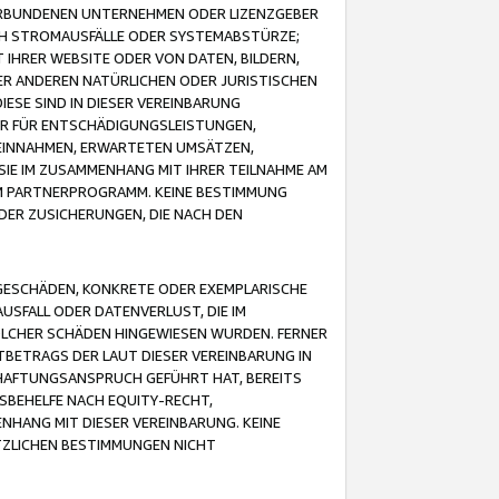
VERBUNDENEN UNTERNEHMEN ODER LIZENZGEBER
ICH STROMAUSFÄLLE ODER SYSTEMABSTÜRZE;
IHRER WEBSITE ODER VON DATEN, BILDERN,
ER ANDEREN NATÜRLICHEN ODER JURISTISCHEN
ESE SIND IN DIESER VEREINBARUNG
R FÜR ENTSCHÄDIGUNGSLEISTUNGEN,
EINNAHMEN, ERWARTETEN UMSÄTZEN,
SIE IM ZUSAMMENHANG MIT IHRER TEILNAHME AM
M PARTNERPROGRAMM. KEINE BESTIMMUNG
DER ZUSICHERUNGEN, DIE NACH DEN
GESCHÄDEN, KONKRETE ODER EXEMPLARISCHE
SFALL ODER DATENVERLUST, DIE IM
OLCHER SCHÄDEN HINGEWIESEN WURDEN. FERNER
BETRAGS DER LAUT DIESER VEREINBARUNG IN
HAFTUNGSANSPRUCH GEFÜHRT HAT, BEREITS
SBEHELFE NACH EQUITY-RECHT,
NHANG MIT DIESER VEREINBARUNG. KEINE
TZLICHEN BESTIMMUNGEN NICHT