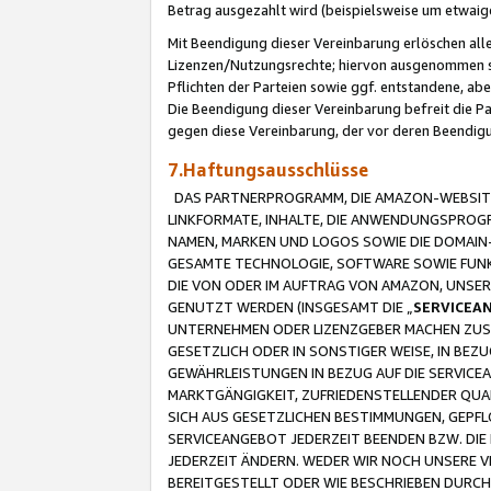
Betrag ausgezahlt wird (beispielsweise um etwai
Mit Beendigung dieser Vereinbarung erlöschen alle
Lizenzen/Nutzungsrechte; hiervon ausgenommen sind
Pflichten der Parteien sowie ggf. entstandene, ab
Die Beendigung dieser Vereinbarung befreit die P
gegen diese Vereinbarung, der vor deren Beendi
7.Haftungsausschlüsse
DAS PARTNERPROGRAMM, DIE AMAZON-WEBSITE,
LINKFORMATE, INHALTE, DIE ANWENDUNGSPRO
NAMEN, MARKEN UND LOGOS SOWIE DIE DOMAIN
GESAMTE TECHNOLOGIE, SOFTWARE SOWIE FUNKT
DIE VON ODER IM AUFTRAG VON AMAZON, UNS
GENUTZT WERDEN (INSGESAMT DIE „
SERVICEA
UNTERNEHMEN ODER LIZENZGEBER MACHEN ZUSI
GESETZLICH ODER IN SONSTIGER WEISE, IN BE
GEWÄHRLEISTUNGEN IN BEZUG AUF DIE SERVICE
MARKTGÄNGIGKEIT, ZUFRIEDENSTELLENDER QUA
SICH AUS GESETZLICHEN BESTIMMUNGEN, GEPFL
SERVICEANGEBOT JEDERZEIT BEENDEN BZW. DIE
JEDERZEIT ÄNDERN. WEDER WIR NOCH UNSERE 
BEREITGESTELLT ODER WIE BESCHRIEBEN DURC