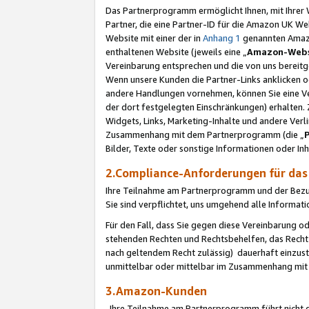
Das Partnerprogramm ermöglicht Ihnen, mit Ihrer W
Partner, die eine Partner-ID für die Amazon UK W
Website mit einer der in
Anhang 1
genannten Amazon
enthaltenen Website (jeweils eine „
Amazon-Webs
Vereinbarung entsprechen und die von uns bereitg
Wenn unsere Kunden die Partner-Links anklicken 
andere Handlungen vornehmen, können Sie eine Ver
der dort festgelegten Einschränkungen) erhalten. 
Widgets, Links, Marketing-Inhalte und andere Ver
Zusammenhang mit dem Partnerprogramm (die „
Bilder, Texte oder sonstige Informationen oder In
2.Compliance-Anforderungen für d
Ihre Teilnahme am Partnerprogramm und der Bezug 
Sie sind verpflichtet, uns umgehend alle Informat
Für den Fall, dass Sie gegen diese Vereinbarung 
stehenden Rechten und Rechtsbehelfen, das Recht
nach geltendem Recht zulässig) dauerhaft einzus
unmittelbar oder mittelbar im Zusammenhang mit
3.Amazon-Kunden
Ihre Teilnahme am Partnerprogramm führt nicht d