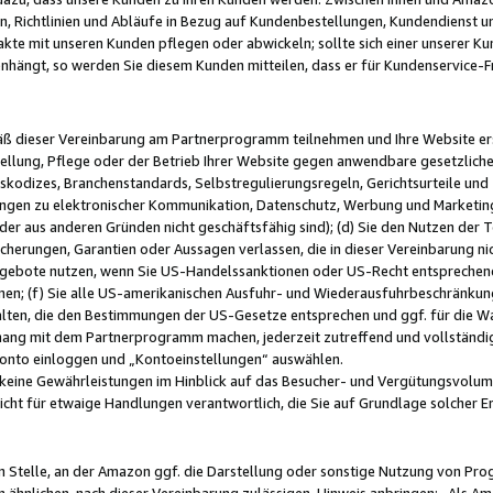
, Richtlinien und Abläufe in Bezug auf Kundenbestellungen, Kundendienst 
kte mit unseren Kunden pflegen oder abwickeln; sollte sich einer unserer Ku
nhängt, so werden Sie diesem Kunden mitteilen, dass er für Kundenservic
emäß dieser Vereinbarung am Partnerprogramm teilnehmen und Ihre Website er
ellung, Pflege oder der Betrieb Ihrer Website gegen anwendbare gesetzlich
skodizes, Branchenstandards, Selbstregulierungsregeln, Gerichtsurteile und 
ngen zu elektronischer Kommunikation, Datenschutz, Werbung und Marketing)
 oder aus anderen Gründen nicht geschäftsfähig sind); (d) Sie den Nutzen de
cherungen, Garantien oder Aussagen verlassen, die in dieser Vereinbarung nich
gebote nutzen, wenn Sie US-Handelssanktionen oder US-Recht entsprechen
men; (f) Sie alle US-amerikanischen Ausfuhr- und Wiederausfuhrbeschränkun
ten, die den Bestimmungen der US-Gesetze entsprechen und ggf. für die Wa
hang mit dem Partnerprogramm machen, jederzeit zutreffend und vollständig 
 Konto einloggen und „Kontoeinstellungen“ auswählen.
keine Gewährleistungen im Hinblick auf das Besucher- und Vergütungsvolu
icht für etwaige Handlungen verantwortlich, die Sie auf Grundlage solcher
en Stelle, an der Amazon ggf. die Darstellung oder sonstige Nutzung von Pr
 ähnlichen, nach dieser Vereinbarung zulässigen, Hinweis anbringen: „Als Ama