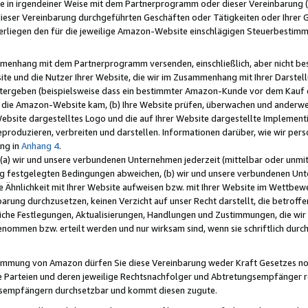
e in irgendeiner Weise mit dem Partnerprogramm oder dieser Vereinbarung (ei
ieser Vereinbarung durchgeführten Geschäften oder Tätigkeiten oder Ihrer 
liegen den für die jeweilige Amazon-Website einschlägigen Steuerbestim
mmenhang mit dem Partnerprogramm versenden, einschließlich, aber nicht be
site und die Nutzer Ihrer Website, die wir im Zusammenhang mit Ihrer Darst
itergeben (beispielsweise dass ein bestimmter Amazon-Kunde vor dem Kauf
uf die Amazon-Website kam, (b) Ihre Website prüfen, überwachen und anderwei
r Website dargestelltes Logo und die auf Ihrer Website dargestellte Impleme
reproduzieren, verbreiten und darstellen. Informationen darüber, wie wir per
ng in
Anhang 4
.
 (a) wir und unsere verbundenen Unternehmen jederzeit (mittelbar oder unmit
ng festgelegten Bedingungen abweichen, (b) wir und unsere verbundenen Unte
 Ähnlichkeit mit Ihrer Website aufweisen bzw. mit Ihrer Website im Wettbewer
barung durchzusetzen, keinen Verzicht auf unser Recht darstellt, die betrof
liche Festlegungen, Aktualisierungen, Handlungen und Zustimmungen, die wi
enommen bzw. erteilt werden und nur wirksam sind, wenn sie schriftlich dur
stimmung von Amazon dürfen Sie diese Vereinbarung weder Kraft Gesetzes no
die Parteien und deren jeweilige Rechtsnachfolger und Abtretungsempfänger 
ngsempfängern durchsetzbar und kommt diesen zugute.