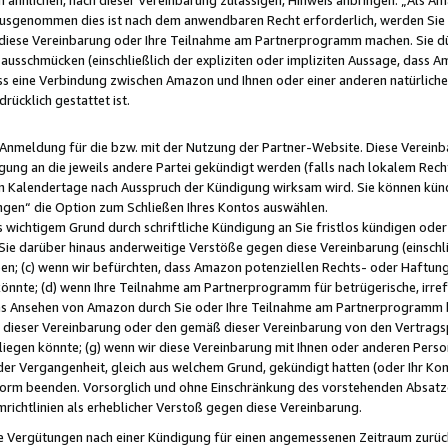
usgenommen dies ist nach dem anwendbaren Recht erforderlich, werden Sie 
f diese Vereinbarung oder Ihre Teilnahme am Partnerprogramm machen. Sie d
usschmücken (einschließlich der expliziten oder impliziten Aussage, dass A
 eine Verbindung zwischen Amazon und Ihnen oder einer anderen natürlichen 
rücklich gestattet ist.
r Anmeldung für die bzw. mit der Nutzung der Partner-Website. Diese Vereinb
gung an die jeweils andere Partei gekündigt werden (falls nach lokalem Rech
n Kalendertage nach Ausspruch der Kündigung wirksam wird. Sie können kündi
ngen“ die Option zum Schließen Ihres Kontos auswählen.
 wichtigem Grund durch schriftliche Kündigung an Sie fristlos kündigen oder I
 Sie darüber hinaus anderweitige Verstöße gegen diese Vereinbarung (einschli
ben; (c) wenn wir befürchten, dass Amazon potenziellen Rechts- oder Haftu
nnte; (d) wenn Ihre Teilnahme am Partnerprogramm für betrügerische, irref
das Ansehen von Amazon durch Sie oder Ihre Teilnahme am Partnerprogramm b
ieser Vereinbarung oder den gemäß dieser Vereinbarung von den Vertragspa
liegen könnte; (g) wenn wir diese Vereinbarung mit Ihnen oder anderen Perso
 der Vergangenheit, gleich aus welchem Grund, gekündigt hatten (oder Ihr Ko
rm beenden. Vorsorglich und ohne Einschränkung des vorstehenden Absatzes
richtlinien als erheblicher Verstoß gegen diese Vereinbarung.
e Vergütungen nach einer Kündigung für einen angemessenen Zeitraum zurückb