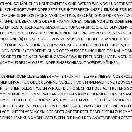
FREI VON SCHÄDLICHEN KOMPONENTEN SIND. WEDER WIR NOCH UNSERE 
VIREN, SCHADSOFTWARE ODER BETRIEBSUNTERBRECHUNGEN, EINSCHLIESSL
ÄNDERUNG ODER LÖSCHUNG, VERNICHTUNG, BESCHÄDIGUNG ODER VERLUST 
INHALTEN. BERATUNG ODER INFORMATIONEN, DIE SIE VON UNS ODER EIN
LTEN, BEGRÜNDEN KEINE GEWÄHRLEISTUNGSANSPRÜCHE, ES SEIN DENN, DI
WEDER WIR NOCH UNSERE VERBUNDENEN UNTERNEHMEN ODER LIZENZGEBE
FGRUND (X) DES VERLUSTS VON VORAUSSICHTLICHEN GEWINNEN ODER 
 (Y) VON INVESTITIONEN, AUFWENDUNGEN ODER VERPFLICHTUNGEN, DIE 
EN ODER (Z) DER BEENDIGUNG ODER AUSSETZUNG IHRER TEILNAHME A
LUSS ODER EINE EINSCHRÄNKUNG VON GEWÄHRLEISTUNGEN, HAFTUNGEN O
NICHT AUSGESCHLOSSEN ODER EINGESCHRÄNKT WERDEN KÖNNEN.
EHMEN ODER LIZENZGEBER HAFTEN FÜR MITTELBARE, NEBEN- ODER FOL
R EINNAHMEN ODER GEWINNE, VERLUST VON FIRMENWERT, NUTZUNGSAU
TSTEHEN, SELBST WENN WIR AUF DIE MÖGLICHKEIT DES AUFTRETENS S
MENHANG MIT DEN SERVICEANGEBOTEN MAXIMAL DER HÖHE DES GESAMT
M ZEITPUNKT DES EREIGNISSES, DAS ZU DEM ZULETZT ENTSTANDENEN 
ERGÜTUNGEN. SIE VERZICHTEN HIERMIT AUF ETWAIGE RECHTE UND RECHT
KLAGE, UNTERLASSUNGSKLAGE ODER ANDERE RECHTSBEHELFE IM ZUSAMME
NE EINSCHRÄNKUNG VON HAFTUNGEN, DIE NACH DEN ANWENDBAREN GESE