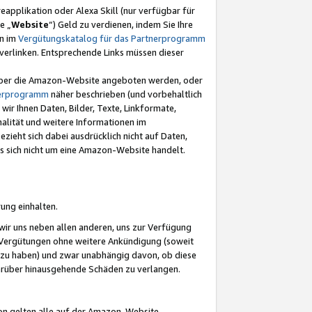
eapplikation oder Alexa Skill (nur verfügbar für
e „
Website
“) Geld zu verdienen, indem Sie Ihre
en im
Vergütungskatalog für das Partnerprogramm
t) verlinken. Entsprechende Links müssen dieser
e über die Amazon-Website angeboten werden, oder
nerprogramm
näher beschrieben (und vorbehaltlich
ir Ihnen Daten, Bilder, Texte, Linkformate,
alität und weitere Informationen im
zieht sich dabei ausdrücklich nicht auf Daten,
es sich nicht um eine Amazon-Website handelt.
rung einhalten.
ir uns neben allen anderen, uns zur Verfügung
n Vergütungen ohne weitere Ankündigung (soweit
 zu haben) und zwar unabhängig davon, ob diese
darüber hinausgehende Schäden zu verlangen.
on gelten alle auf der Amazon-Website