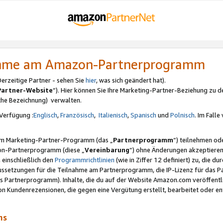
nahme am Amazon-Partnerprogramm
rzeitige Partner - sehen Sie
hier
, was sich geändert hat).
Partner-Website
“). Hier können Sie Ihre Marketing-Partner-Beziehung zu d
iche Bezeichnung) verwalten.
Verfügung :
Englisch
,
Französisch
,
Italienisch
,
Spanisch
und
Polnisch
. Im Fall
erem Marketing-Partner-Programm (das „
Partnerprogramm
“) teilnehmen od
on-Partnerprogramm (diese „
Vereinbarung
“) ohne Änderungen akzeptieren
 einschließlich den
Programmrichtlinien
(wie in Ziffer 12 definiert) zu, die 
raussetzungen für die Teilnahme am Partnerprogramm, die IP-Lizenz für das
s Partnerprogramm). Inhalte, die du auf der Website Amazon.com veröffentl
n Kundenrezensionen, die gegen eine Vergütung erstellt, bearbeitet oder ent
mms