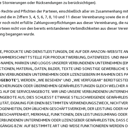
ge Stornierungen oder Rücksendungen zu berücksichtigen).
 Rechte und Pflichten der Parteien, einschließlich aller im Zusammenhang m
 die in Ziffern 3, 4, 5, 6, 7, 8, 10 und 11 dieser Vereinbarung sowie die in
er noch nicht erfüllte Zahlungsverpflichtungen aus dieser Vereinbarung, die
arteien nicht von den bereits entstandenen Verbindlichkeiten aus dieser Ver
gung begangen wurde.
 PRODUKTE UND DIENSTLEISTUNGEN, DIE AUF DER AMAZON-WEBSITE AN
GRAMMIERSCHNITTSTELLE FÜR PRODUKTWERBUNG, DATENFEEDS UND INH
-NAMEN, MARKEN UND LOGOS UNSERER VERBUNDENEN UNTERNEHMEN (EIN
IONEN, MATERIAL, DATEN, BILDER, TEXTE UND SONSTIGE GEWERBLICHE 
EREN VERBUNDENEN UNTERNEHMEN ODER LIZENZGEBERN IM RAHMEN DES 
NGEBOTE
“), WERDEN „WIE BESEHEN“ UND „WIE VERFÜGBAR“ BEREITGEST
CHERUNGEN ODER ÜBERNEHMEN GEWÄHRLEISTUNGEN GLEICH WELCHER AR
ZUG AUF DIE SERVICEANGEBOTE. WIR UND UNSERE VERBUNDENEN UNTERNEH
ANGEBOTE AUS; DIES SCHLIESST ETWAIGE STILLSCHWEIGENDE GEWÄHRLE
LITÄT, EIGNUNG FÜR EINEN BESTIMMTEN VERWENDUNGSZWECK, NICHTVER
OGENHEITEN, DEM ÜBLICHEN GESCHÄFTSVERKEHR, DER LEISTUNG ODER H
 BESCHAFFENHEIT, MERKMALE, FUNKTIONEN, DEN LEISTUNGSUMFANG ODER
VERBUNDENEN UNTERNEHMEN ODER LIZENZGEBER GEWÄHRLEISTEN, DASS D
HGÄNGIG BZW. AUF BESTIMMTE ART UND WEISE FUNKTIONIEREN WERDEN 