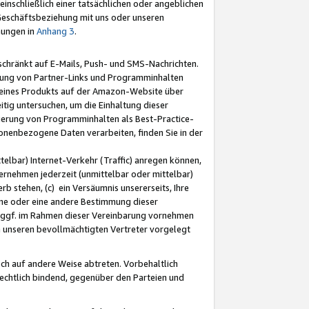
nschließlich einer tatsächlichen oder angeblichen
Geschäftsbeziehung mit uns oder unseren
mungen in
Anhang 3
.
schränkt auf E-Mails, Push- und SMS-Nachrichten.
ellung von Partner-Links und Programminhalten
 eines Produkts auf der Amazon-Website über
tig untersuchen, um die Einhaltung dieser
ntierung von Programminhalten als Best-Practice-
sonenbezogene Daten verarbeiten, finden Sie in der
telbar) Internet-Verkehr (Traffic) anregen können,
rnehmen jederzeit (unmittelbar oder mittelbar)
b stehen, (c) ein Versäumnis unsererseits, Ihre
fene oder eine andere Bestimmung dieser
r ggf. im Rahmen dieser Vereinbarung vornehmen
ch unseren bevollmächtigten Vertreter vorgelegt
ch auf andere Weise abtreten. Vorbehaltlich
rechtlich bindend, gegenüber den Parteien und