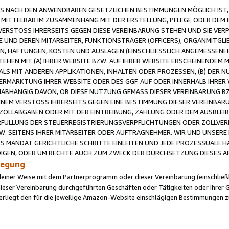
 NACH DEN ANWENDBAREN GESETZLICHEN BESTIMMUNGEN MÖGLICH IST, S
MITTELBAR IM ZUSAMMENHANG MIT DER ERSTELLUNG, PFLEGE ODER DEM BE
ERSTOSS IHRERSEITS GEGEN DIESE VEREINBARUNG STEHEN UND SIE VERP
UND DEREN MITARBEITER, FUNKTIONSTRÄGER (OFFICERS), ORGANMITGLI
N, HAFTUNGEN, KOSTEN UND AUSLAGEN (EINSCHLIESSLICH ANGEMESSENE
HEN MIT (A) IHRER WEBSITE BZW. AUF IHRER WEBSITE ERSCHEINENDEM M
LS MIT ANDEREN APPLIKATIONEN, INHALTEN ODER PROZESSEN, (B) DER 
RMARKTUNG IHRER WEBSITE ODER DES GGF. AUF ODER INNERHALB IHRER W
ABHÄNGIG DAVON, OB DIESE NUTZUNG GEMÄSS DIESER VEREINBARUNG B
EINEM VERSTOSS IHRERSEITS GEGEN EINE BESTIMMUNG DIESER VEREINBARU
D ZOLLABGABEN ODER MIT DER EINTREIBUNG, ZAHLUNG ODER DEM AUSBLEI
FÜLLUNG DER STEUERREGISTRIERUNGSVERPFLICHTUNGEN ODER ZOLLVERPF
W. SEITENS IHRER MITARBEITER ODER AUFTRAGNEHMER. WIR UND UNSERE
ES MANDAT GERICHTLICHE SCHRITTE EINLEITEN UND JEDE PROZESSUALE 
GEN, ODER UM RECHTE AUCH ZUM ZWECK DER DURCHSETZUNG DIESES AR
ilegung
endeiner Weise mit dem Partnerprogramm oder dieser Vereinbarung (einschließl
ieser Vereinbarung durchgeführten Geschäften oder Tätigkeiten oder Ihrer 
iegt den für die jeweilige Amazon-Website einschlägigen Bestimmungen z