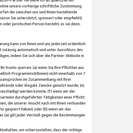
ohne unsere vorherige schriftliche Zustimmung
ürfen die zwischen uns und Ihnen bestehende
mazon Sie unterstützt, sponsert oder empfiehlt)
oder juristischen Person besteht, es sei denn,
arung kann von Ihnen und uns jederzeit ordentlich
t zulässig automatisch und unter Ausschluss des
gen, indem Sie sich über die Partner-Website in
hr Konto sperren: (a) wenn Sie Ihre Pflichten aus
eßlich Programmrichtlinien) nicht innerhalb von 7
ngsansprüchen im Zusammenhang mit Ihrer
ührende oder illegale Zwecke genutzt wurde; (e)
eschädigt werden könnte; (f) wenn wir der
rteien durchgeführten Tätigkeiten einer Pflicht
nen, die unserer Ansicht nach mit Ihnen verbunden
nto gesperrt haben) oder (h) wenn wir das
 (a) gilt jeder Verstoß gegen die Bestimmungen
ehalten, um sicherzustellen, dass der richtige