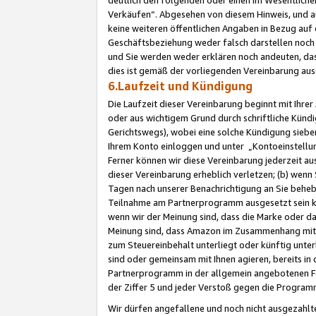
Verkäufen“. Abgesehen von diesem Hinweis, und a
keine weiteren öffentlichen Angaben in Bezug au
Geschäftsbeziehung weder falsch darstellen noch a
und Sie werden weder erklären noch andeuten, dass
dies ist gemäß der vorliegenden Vereinbarung ausd
6.Laufzeit und Kündigung
Die Laufzeit dieser Vereinbarung beginnt mit Ihre
oder aus wichtigem Grund durch schriftliche Kündi
Gerichtswegs), wobei eine solche Kündigung siebe
Ihrem Konto einloggen und unter „Kontoeinstellu
Ferner können wir diese Vereinbarung jederzeit aus
dieser Vereinbarung erheblich verletzen; (b) wenn
Tagen nach unserer Benachrichtigung an Sie behe
Teilnahme am Partnerprogramm ausgesetzt sein kö
wenn wir der Meinung sind, dass die Marke oder 
Meinung sind, dass Amazon im Zusammenhang mit d
zum Steuereinbehalt unterliegt oder künftig unter
sind oder gemeinsam mit Ihnen agieren, bereits in
Partnerprogramm in der allgemein angebotenen Fo
der Ziffer 5 und jeder Verstoß gegen die Programm
Wir dürfen angefallene und noch nicht ausgezahlt