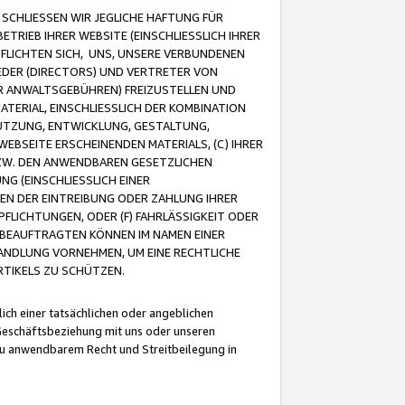
CHLIESSEN WIR JEGLICHE HAFTUNG FÜR
TRIEB IHRER WEBSITE (EINSCHLIESSLICH IHRER
FLICHTEN SICH, UNS, UNSERE VERBUNDENEN
EDER (DIRECTORS) UND VERTRETER VON
R ANWALTSGEBÜHREN) FREIZUSTELLEN UND
ATERIAL, EINSCHLIESSLICH DER KOMBINATION
NUTZUNG, ENTWICKLUNG, GESTALTUNG,
EBSEITE ERSCHEINENDEN MATERIALS, (C) IHRER
ZW. DEN ANWENDBAREN GESETZLICHEN
NG (EINSCHLIESSLICH EINER
BEN DER EINTREIBUNG ODER ZAHLUNG IHRER
LICHTUNGEN, ODER (F) FAHRLÄSSIGKEIT ODER
 BEAUFTRAGTEN KÖNNEN IM NAMEN EINER
HANDLUNG VORNEHMEN, UM EINE RECHTLICHE
TIKELS ZU SCHÜTZEN.
ich einer tatsächlichen oder angeblichen
Geschäftsbeziehung mit uns oder unseren
u anwendbarem Recht und Streitbeilegung in