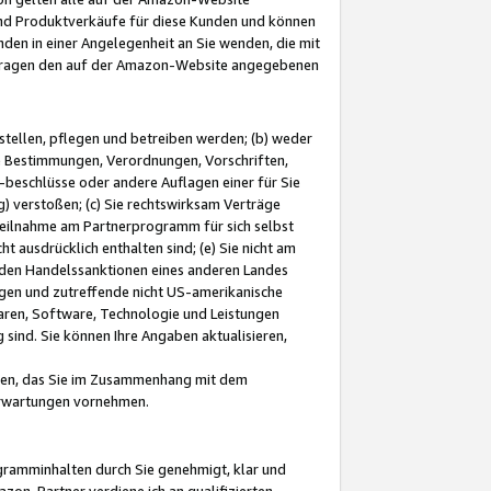
und Produktverkäufe für diese Kunden und können
nden in einer Angelegenheit an Sie wenden, die mit
e-Fragen den auf der Amazon-Website angegebenen
stellen, pflegen und betreiben werden; (b) weder
e Bestimmungen, Verordnungen, Vorschriften,
-beschlüsse oder andere Auflagen einer für Sie
 verstoßen; (c) Sie rechtswirksam Verträge
r Teilnahme am Partnerprogramm für sich selbst
t ausdrücklich enthalten sind; (e) Sie nicht am
den Handelssanktionen eines anderen Landes
gen und zutreffende nicht US-amerikanische
ren, Software, Technologie und Leistungen
sind. Sie können Ihre Angaben aktualisieren,
men, das Sie im Zusammenhang mit dem
 Erwartungen vornehmen.
ogramminhalten durch Sie genehmigt, klar und
zon-Partner verdiene ich an qualifizierten