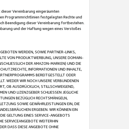
it dieser Vereinbarung eingeräumten
 den Programmrichtlinien festgelegten Rechte und
 nach Beendigung dieser Vereinbarung fortbestehen.
einbarung und der Haftung wegen eines Verstoßes
GEBOTEN WERDEN, SOWIE PARTNER-LINKS,
ALTE VON PRODUKTWERBUNG, UNSERE DOMAIN-
SCHLIESSLICH DER AMAZON-MARKEN) UND DIE
SCHUTZRECHTE, INFORMATIONEN UND INHALTE,
PARTNERPROGRAMMS BEREITGESTELLT ODER
ELLT. WEDER WIR NOCH UNSERE VERBUNDENEN
T, OB AUSDRÜCKLICH, STILLSCHWEIGEND,
MEN UND LIZENZGEBER SCHLIESSEN JEGLICHE
ISTUNGEN BEZÜGLICH RECHTSMÄNGELN,
LETZUNG SOWIE GEWÄHRLEISTUNGEN EIN, DIE
ANDELSBRÄUCHEN ERGEBEN. WIR KÖNNEN EIN
 DIE GELTUNG EINES SERVICE-ANGEBOTS
IE SERVICEANGEBOTE WEITERHIN
ODER DASS DIESE ANGEBOTE OHNE