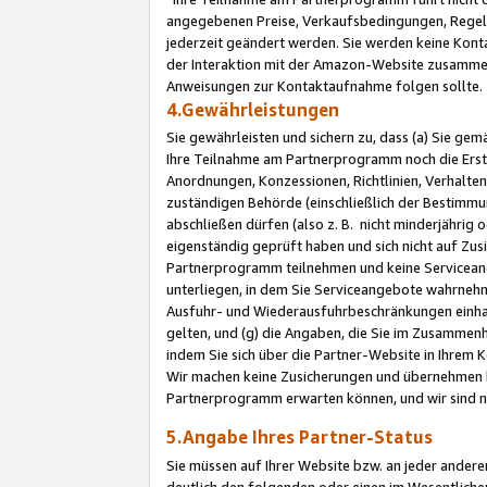
angegebenen Preise, Verkaufsbedingungen, Regeln
jederzeit geändert werden. Sie werden keine Konta
der Interaktion mit der Amazon-Website zusamme
Anweisungen zur Kontaktaufnahme folgen sollte.
4.Gewährleistungen
Sie gewährleisten und sichern zu, dass (a) Sie g
Ihre Teilnahme am Partnerprogramm noch die Erst
Anordnungen, Konzessionen, Richtlinien, Verhalten
zuständigen Behörde (einschließlich der Bestimmu
abschließen dürfen (also z. B. nicht minderjährig
eigenständig geprüft haben und sich nicht auf Zusi
Partnerprogramm teilnehmen und keine Servicean
unterliegen, in dem Sie Serviceangebote wahrneh
Ausfuhr- und Wiederausfuhrbeschränkungen einhal
gelten, und (g) die Angaben, die Sie im Zusammen
indem Sie sich über die Partner-Website in Ihrem
Wir machen keine Zusicherungen und übernehmen 
Partnerprogramm erwarten können, und wir sind n
5.Angabe Ihres Partner-Status
Sie müssen auf Ihrer Website bzw. an jeder ander
deutlich den folgenden oder einen im Wesentlichen