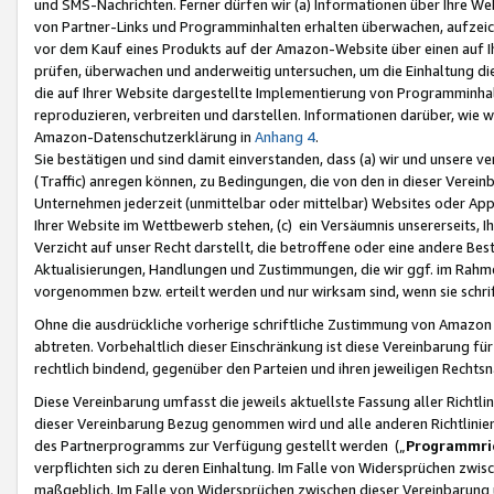
und SMS-Nachrichten. Ferner dürfen wir (a) Informationen über Ihre We
von Partner-Links und Programminhalten erhalten überwachen, aufzei
vor dem Kauf eines Produkts auf der Amazon-Website über einen auf Ih
prüfen, überwachen und anderweitig untersuchen, um die Einhaltung dies
die auf Ihrer Website dargestellte Implementierung von Programminhalt
reproduzieren, verbreiten und darstellen. Informationen darüber, wie w
Amazon-Datenschutzerklärung in
Anhang 4
.
Sie bestätigen und sind damit einverstanden, dass (a) wir und unsere 
(Traffic) anregen können, zu Bedingungen, die von den in dieser Vere
Unternehmen jederzeit (unmittelbar oder mittelbar) Websites oder Appl
Ihrer Website im Wettbewerb stehen, (c) ein Versäumnis unsererseits, I
Verzicht auf unser Recht darstellt, die betroffene oder eine andere B
Aktualisierungen, Handlungen und Zustimmungen, die wir ggf. im Rahme
vorgenommen bzw. erteilt werden und nur wirksam sind, wenn sie schri
Ohne die ausdrückliche vorherige schriftliche Zustimmung von Amazon
abtreten. Vorbehaltlich dieser Einschränkung ist diese Vereinbarung f
rechtlich bindend, gegenüber den Parteien und ihren jeweiligen Rech
Diese Vereinbarung umfasst die jeweils aktuellste Fassung aller Richtli
dieser Vereinbarung Bezug genommen wird und alle anderen Richtlinie
des Partnerprogramms zur Verfügung gestellt werden („
Programmric
verpflichten sich zu deren Einhaltung. Im Falle von Widersprüchen zwi
maßgeblich. Im Falle von Widersprüchen zwischen dieser Vereinbarun