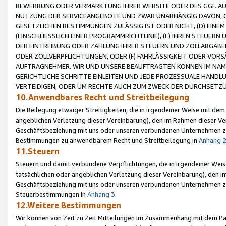
BEWERBUNG ODER VERMARKTUNG IHRER WEBSITE ODER DES GGF. AUF 
NUTZUNG DER SERVICEANGEBOTE UND ZWAR UNABHÄNGIG DAVON, O
GESETZLICHEN BESTIMMUNGEN ZULÄSSIG IST ODER NICHT, (D) EINE
(EINSCHLIESSLICH EINER PROGRAMMRICHTLINIE), (E) IHREN STEUER
DER EINTREIBUNG ODER ZAHLUNG IHRER STEUERN UND ZOLLABGAB
ODER ZOLLVERPFLICHTUNGEN, ODER (F) FAHRLÄSSIGKEIT ODER VORS
AUFTRAGNEHMER. WIR UND UNSERE BEAUFTRAGTEN KÖNNEN IM NAME
GERICHTLICHE SCHRITTE EINLEITEN UND JEDE PROZESSUALE HAND
VERTEIDIGEN, ODER UM RECHTE AUCH ZUM ZWECK DER DURCHSETZU
10.Anwendbares Recht und Streitbeilegung
Die Beilegung etwaiger Streitigkeiten, die in irgendeiner Weise mit de
angeblichen Verletzung dieser Vereinbarung), den im Rahmen dieser Ve
Geschäftsbeziehung mit uns oder unseren verbundenen Unternehmen zu
Bestimmungen zu anwendbarem Recht und Streitbeilegung in
Anhang 
11.Steuern
Steuern und damit verbundene Verpflichtungen, die in irgendeiner Wei
tatsächlichen oder angeblichen Verletzung dieser Vereinbarung), den 
Geschäftsbeziehung mit uns oder unseren verbundenen Unternehmen z
Steuerbestimmungen in
Anhang 3
.
12.Weitere Bestimmungen
Wir können von Zeit zu Zeit Mitteilungen im Zusammenhang mit dem Par