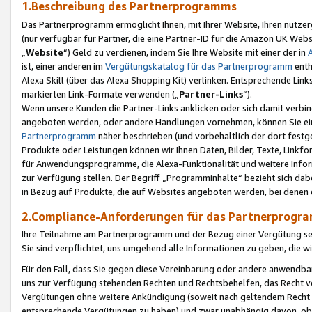
1.Beschreibung des Partnerprogramms
Das Partnerprogramm ermöglicht Ihnen, mit Ihrer Website, Ihren nutzer
(nur verfügbar für Partner, die eine Partner-ID für die Amazon UK We
„
Website
“) Geld zu verdienen, indem Sie Ihre Website mit einer der in
ist, einer anderen im
Vergütungskatalog für das Partnerprogramm
enth
Alexa Skill (über das Alexa Shopping Kit) verlinken. Entsprechende Lin
markierten Link-Formate verwenden („
Partner-Links
“).
Wenn unsere Kunden die Partner-Links anklicken oder sich damit verbi
angeboten werden, oder andere Handlungen vornehmen, können Sie eine
Partnerprogramm
näher beschrieben (und vorbehaltlich der dort festg
Produkte oder Leistungen können wir Ihnen Daten, Bilder, Texte, Linkfo
für Anwendungsprogramme, die Alexa-Funktionalität und weitere Inf
zur Verfügung stellen. Der Begriff „Programminhalte“ bezieht sich dabe
in Bezug auf Produkte, die auf Websites angeboten werden, bei denen 
2.Compliance-Anforderungen für das Partnerprog
Ihre Teilnahme am Partnerprogramm und der Bezug einer Vergütung setz
Sie sind verpflichtet, uns umgehend alle Informationen zu geben, die w
Für den Fall, dass Sie gegen diese Vereinbarung oder andere anwendba
uns zur Verfügung stehenden Rechten und Rechtsbehelfen, das Recht vo
Vergütungen ohne weitere Ankündigung (soweit nach geltendem Recht z
entsprechende Vergütungen zu haben) und zwar unabhängig davon, ob 