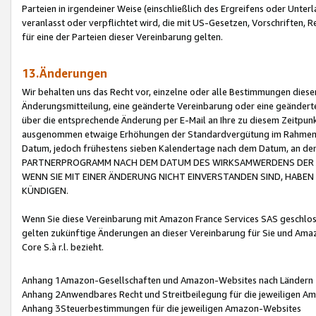
Parteien in irgendeiner Weise (einschließlich des Ergreifens oder Unt
veranlasst oder verpflichtet wird, die mit US-Gesetzen, Vorschriften,
für eine der Parteien dieser Vereinbarung gelten.
13.Änderungen
Wir behalten uns das Recht vor, einzelne oder alle Bestimmungen diese
Änderungsmitteilung, eine geänderte Vereinbarung oder eine geänderte 
über die entsprechende Änderung per E-Mail an Ihre zu diesem Zeitpun
ausgenommen etwaige Erhöhungen der Standardvergütung im Rahmen
Datum, jedoch frühestens sieben Kalendertage nach dem Datum, an de
PARTNERPROGRAMM NACH DEM DATUM DES WIRKSAMWERDENS DER Ä
WENN SIE MIT EINER ÄNDERUNG NICHT EINVERSTANDEN SIND, HABEN S
KÜNDIGEN.
Wenn Sie diese Vereinbarung mit Amazon France Services SAS geschlo
gelten zukünftige Änderungen an dieser Vereinbarung für Sie und Ama
Core S.à r.l. bezieht.
Anhang 1Amazon-Gesellschaften und Amazon-Websites nach Ländern
Anhang 2Anwendbares Recht und Streitbeilegung für die jeweiligen 
Anhang 3Steuerbestimmungen für die jeweiligen Amazon-Websites