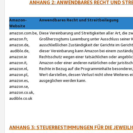
ANHANG 2: ANWENDBARES RECHT UND STRE
Amazon-
Anwendbares Recht und Streitbeilegung
Website
amazon.com.be,
Diese Vereinbarung und Streitigkeiten aller Art, die 
amazon.fr,
Großherzogtums Luxemburg unter Ausschluss seiner Kol
amazon.de,
ausschließlichen Zuständigkeit der Gerichte im Geri
audible.de,
dieser Vereinbarung kann Amazon bei einem zuständig
amazon.ie
Rechtsschutz wegen einer tatsächlichen oder angebli
amazon.it,
Amazon oder einer anderen natürlichen oder juristisc
amazon.nl,
Rechte in Bezug auf die Programminhalte besonderer,
amazon.pl,
Wert darstellen, dessen Verlust nicht ohne Weiteres e
amazon.es,
ausgeglichen werden kann.
amazon.se,
amazon.co.uk,
audible.co.uk
ANHANG 3: STEUERBESTIMMUNGEN FÜR DIE JEWEIL