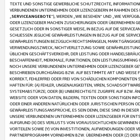
TEXTE UND SONSTIGE GEWERBLICHE SCHUTZRECHTE, INFORMATIONE
VERBUNDENEN UNTERNEHMEN ODER LIZENZGEBERN IM RAHMEN DES
„
SERVICEANGEBOTE
“), WERDEN „WIE BESEHEN“ UND „WIE VERFÜ
ODER LIZENZGEBER MACHEN ZUSICHERUNGEN ODER ÜBERNEHMEN GEW
GESETZLICH ODER IN SONSTIGER WEISE, IN BEZUG AUF DIE SERVI
SCHLIESSEN JEGLICHE GEWÄHRLEISTUNGEN IN BEZUG AUF DIE SERVI
GEWÄHRLEISTUNGEN BEZÜGLICH RECHTSMÄNGELN, MARKTGÄNGIGKEIT
VERWENDUNGSZWECK, NICHTVERLETZUNG SOWIE GEWÄHRLEISTUNGEN 
ÜBLICHEN GESCHÄFTSVERKEHR, DER LEISTUNG ODER HANDELSBRÄUCH
BESCHAFFENHEIT, MERKMALE, FUNKTIONEN, DEN LEISTUNGSUMFANG 
NOCH UNSERE VERBUNDENEN UNTERNEHMEN ODER LIZENZGEBER GEWÄ
BESCHRIEBEN DURCHGÄNGIG BZW. AUF BESTIMMTE ART UND WEISE
KORREKT, FEHLERFREI ODER FREI VON SCHÄDLICHEN KOMPONENTEN
HAFTEN FÜR: (A) FEHLER, UNGENAUIGKEITEN, VIREN, SCHADSOFTW
SYSTEMABSTÜRZE; ODER (B) UNBERECHTIGTE ZUGRIFFE AUF BZW. 
WEBSITE ODER VON DATEN, BILDERN, TEXTEN ODER SONSTIGEN INF
ODER EINER ANDEREN NATÜRLICHEN ODER JURISTISCHEN PERSON OD
GEWÄHRLEISTUNGSANSPRÜCHE, ES SEIN DENN, DIESE SIND IN DIES
UNSERE VERBUNDENEN UNTERNEHMEN ODER LIZENZGEBER FÜR EN
AUFGRUND (X) DES VERLUSTS VON VORAUSSICHTLICHEN GEWINNEN
VORTEILEN SOWIE (Y) VON INVESTITIONEN, AUFWENDUNGEN ODER VE
PARTNERPROGRAMM VORNEHMEN BZW. ÜBERNEHMEN ODER (Z) DER 