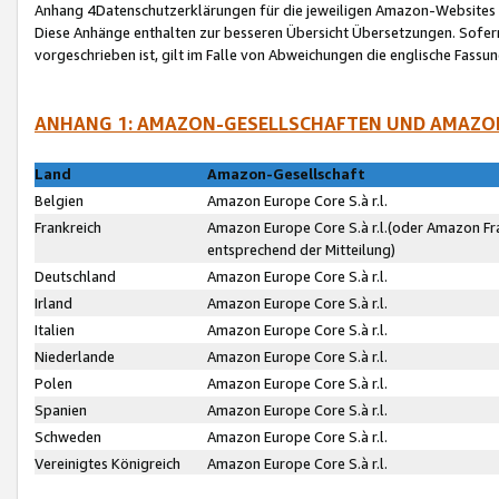
Anhang 4Datenschutzerklärungen für die jeweiligen Amazon-Websites
Diese Anhänge enthalten zur besseren Übersicht Übersetzungen. Sofe
vorgeschrieben ist, gilt im Falle von Abweichungen die englische Fass
ANHANG 1: AMAZON-GESELLSCHAFTEN UND AMAZO
Land
Amazon-Gesellschaft
Belgien
Amazon Europe Core S.à r.l.
Frankreich
Amazon Europe Core S.à r.l.(oder Amazon Fr
entsprechend der Mitteilung)
Deutschland
Amazon Europe Core S.à r.l.
Irland
Amazon Europe Core S.à r.l.
Italien
Amazon Europe Core S.à r.l.
Niederlande
Amazon Europe Core S.à r.l.
Polen
Amazon Europe Core S.à r.l.
Spanien
Amazon Europe Core S.à r.l.
Schweden
Amazon Europe Core S.à r.l.
Vereinigtes Königreich
Amazon Europe Core S.à r.l.