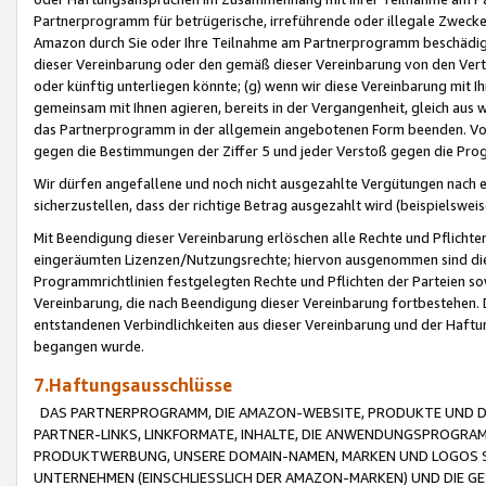
Partnerprogramm für betrügerische, irreführende oder illegale Zwecke
Amazon durch Sie oder Ihre Teilnahme am Partnerprogramm beschädig
dieser Vereinbarung oder den gemäß dieser Vereinbarung von den Vertr
oder künftig unterliegen könnte; (g) wenn wir diese Vereinbarung mit I
gemeinsam mit Ihnen agieren, bereits in der Vergangenheit, gleich aus
das Partnerprogramm in der allgemein angebotenen Form beenden. Vors
gegen die Bestimmungen der Ziffer 5 und jeder Verstoß gegen die Prog
Wir dürfen angefallene und noch nicht ausgezahlte Vergütungen nach 
sicherzustellen, dass der richtige Betrag ausgezahlt wird (beispielsw
Mit Beendigung dieser Vereinbarung erlöschen alle Rechte und Pflichte
eingeräumten Lizenzen/Nutzungsrechte; hiervon ausgenommen sind die in 
Programmrichtlinien festgelegten Rechte und Pflichten der Parteien sow
Vereinbarung, die nach Beendigung dieser Vereinbarung fortbestehen. D
entstandenen Verbindlichkeiten aus dieser Vereinbarung und der Haft
begangen wurde.
7.Haftungsausschlüsse
DAS PARTNERPROGRAMM, DIE AMAZON-WEBSITE, PRODUKTE UND DI
PARTNER-LINKS, LINKFORMATE, INHALTE, DIE ANWENDUNGSPROGR
PRODUKTWERBUNG, UNSERE DOMAIN-NAMEN, MARKEN UND LOGOS S
UNTERNEHMEN (EINSCHLIESSLICH DER AMAZON-MARKEN) UND DIE GE