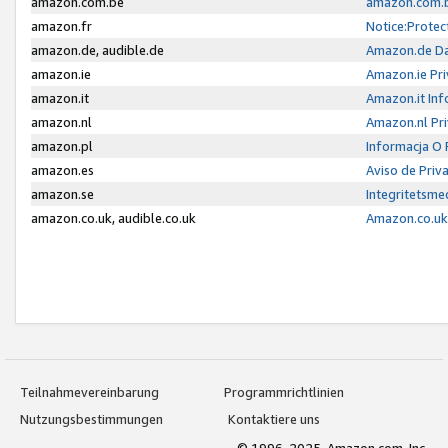
amazon.com.be
amazon.com.b
amazon.fr
Notice:Protec
amazon.de, audible.de
Amazon.de Da
amazon.ie
Amazon.ie Pri
amazon.it
Amazon.it Inf
amazon.nl
Amazon.nl Pri
amazon.pl
Informacja O
amazon.es
Aviso de Priv
amazon.se
Integritetsm
amazon.co.uk, audible.co.uk
Amazon.co.uk 
Teilnahmevereinbarung
Programmrichtlinien
Nutzungsbestimmungen
Kontaktiere uns