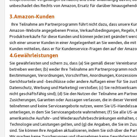
unbeschadet des Rechts von Amazon, Ersatz für darüber hinausgehen
3.Amazon-Kunden
Ihre Teilnahme am Partnerprogramm führt nicht dazu, dass unsere Kun
Amazon-Website angegebenen Preise, Verkaufsbedingungen, Regeln, Ri
Produktverkäufe für diese Kunden und können jederzeit geändert werde
sich einer unserer Kunden in einer Angelegenheit an Sie wenden, die 
Kunden mitteilen, dass er für Kundenservice-Fragen den auf der Ama
4.Gewährleistungen
Sie gewährleisten und sichern zu, dass (a) Sie gemäß dieser Vereinba
betreiben werden; (b) weder Ihre Teilnahme am Partnerprogramm noch d
Bestimmungen, Verordnungen, Vorschriften, Anordnungen, Konzessionen,
Gerichtsurteile und -beschlüsse oder andere Auflagen einer für Sie zu
Datenschutz, Werbung und Marketing) verstoßen; (c) Sie rechtswirksam 
nicht geschäftsfähig sind); (d) Sie den Nutzen der Teilnahme am Partne
Zusicherungen, Garantien oder Aussagen verlassen, die in dieser Verein
teilnehmen und keine Serviceangebote nutzen, wenn Sie US-Handelssa
unterliegen, in dem Sie Serviceangebote wahrnehmen; (f) Sie alle US
amerikanische Ausfuhr- und Wiederausfuhrbeschränkungen einhalten, 
Technologie und Leistungen gelten, und (g) die Angaben, die Sie im 
sind. Sie können Ihre Angaben aktualisieren, indem Sie sich über die 
Wir machen keine Zusicherungen und übernehmen keine Gewährleistun