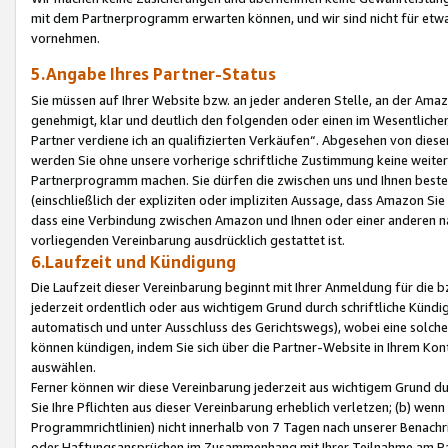
mit dem Partnerprogramm erwarten können, und wir sind nicht für etwa
vornehmen.
5.Angabe Ihres Partner-Status
Sie müssen auf Ihrer Website bzw. an jeder anderen Stelle, an der Am
genehmigt, klar und deutlich den folgenden oder einen im Wesentlichen
Partner verdiene ich an qualifizierten Verkäufen“. Abgesehen von die
werden Sie ohne unsere vorherige schriftliche Zustimmung keine weite
Partnerprogramm machen. Sie dürfen die zwischen uns und Ihnen best
(einschließlich der expliziten oder impliziten Aussage, dass Amazon Si
dass eine Verbindung zwischen Amazon und Ihnen oder einer anderen natü
vorliegenden Vereinbarung ausdrücklich gestattet ist.
6.Laufzeit und Kündigung
Die Laufzeit dieser Vereinbarung beginnt mit Ihrer Anmeldung für die 
jederzeit ordentlich oder aus wichtigem Grund durch schriftliche Kündi
automatisch und unter Ausschluss des Gerichtswegs), wobei eine solch
können kündigen, indem Sie sich über die Partner-Website in Ihrem Ko
auswählen.
Ferner können wir diese Vereinbarung jederzeit aus wichtigem Grund dur
Sie Ihre Pflichten aus dieser Vereinbarung erheblich verletzen; (b) wen
Programmrichtlinien) nicht innerhalb von 7 Tagen nach unserer Benachr
oder Haftungsansprüchen im Zusammenhang mit Ihrer Teilnahme am Pa