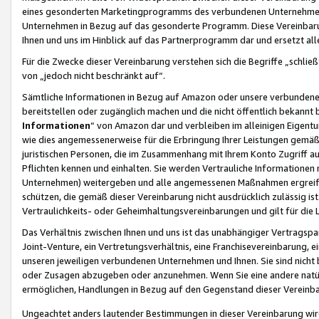
eines gesonderten Marketingprogramms des verbundenen Unternehmens
Unternehmen in Bezug auf das gesonderte Programm. Diese Vereinbarung
Ihnen und uns im Hinblick auf das Partnerprogramm dar und ersetzt al
Für die Zwecke dieser Vereinbarung verstehen sich die Begriffe „schließ
von „jedoch nicht beschränkt auf“.
Sämtliche Informationen in Bezug auf Amazon oder unsere verbunde
bereitstellen oder zugänglich machen und die nicht öffentlich bekannt bz
Informationen
“ von Amazon dar und verbleiben im alleinigen Eigent
wie dies angemessenerweise für die Erbringung Ihrer Leistungen gemäß d
juristischen Personen, die im Zusammenhang mit Ihrem Konto Zugriff au
Pflichten kennen und einhalten. Sie werden Vertrauliche Informationen 
Unternehmen) weitergeben und alle angemessenen Maßnahmen ergreifen
schützen, die gemäß dieser Vereinbarung nicht ausdrücklich zulässig is
Vertraulichkeits- oder Geheimhaltungsvereinbarungen und gilt für die
Das Verhältnis zwischen Ihnen und uns ist das unabhängiger Vertragspa
Joint-Venture, ein Vertretungsverhältnis, eine Franchisevereinbarung, 
unseren jeweiligen verbundenen Unternehmen und Ihnen. Sie sind ni
oder Zusagen abzugeben oder anzunehmen. Wenn Sie eine andere natürli
ermöglichen, Handlungen in Bezug auf den Gegenstand dieser Vereinbar
Ungeachtet anders lautender Bestimmungen in dieser Vereinbarung wird