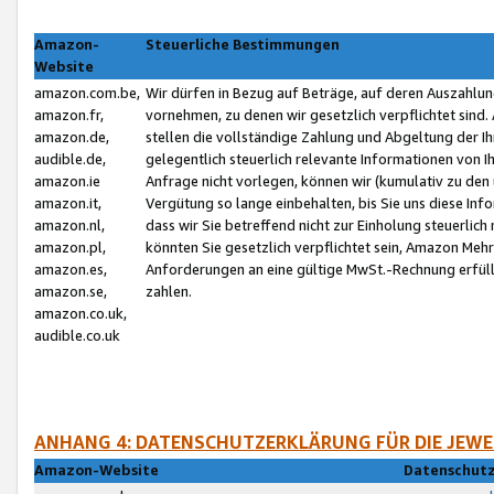
Amazon-
Steuerliche Bestimmungen
Website
amazon.com.be,
Wir dürfen in Bezug auf Beträge, auf deren Auszahlun
amazon.fr,
vornehmen, zu denen wir gesetzlich verpflichtet sind
amazon.de,
stellen die vollständige Zahlung und Abgeltung der 
audible.de,
gelegentlich steuerlich relevante Informationen von I
amazon.ie
Anfrage nicht vorlegen, können wir (kumulativ zu de
amazon.it,
Vergütung so lange einbehalten, bis Sie uns diese Inf
amazon.nl,
dass wir Sie betreffend nicht zur Einholung steuerlich 
amazon.pl,
könnten Sie gesetzlich verpflichtet sein, Amazon Meh
amazon.es,
Anforderungen an eine gültige MwSt.-Rechnung erfüllt
amazon.se,
zahlen.
amazon.co.uk,
audible.co.uk
ANHANG 4: DATENSCHUTZERKLÄRUNG FÜR DIE JEWE
Amazon-Website
Datenschutz