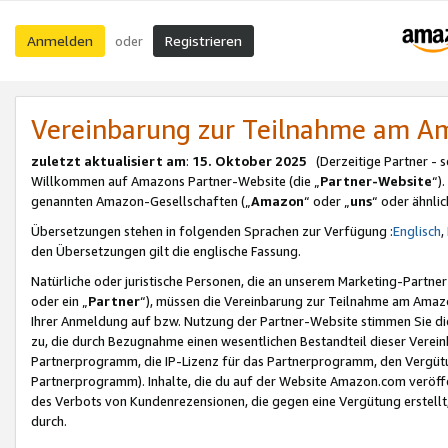
Anmelden
Registrieren
oder
Vereinbarung zur Teilnahme am 
zuletzt aktualisiert am
:
15. Oktober 2025
(Derzeitige Partner - 
Willkommen auf Amazons Partner-Website (die „
Partner-Website
“)
genannten Amazon-Gesellschaften („
Amazon
“ oder „
uns
“ oder ähnli
Übersetzungen stehen in folgenden Sprachen zur Verfügung :
Englisch
,
den Übersetzungen gilt die englische Fassung.
Natürliche oder juristische Personen, die an unserem Marketing-Partn
oder ein „
Partner
“), müssen die Vereinbarung zur Teilnahme am Ama
Ihrer Anmeldung auf bzw. Nutzung der Partner-Website stimmen Sie die
zu, die durch Bezugnahme einen wesentlichen Bestandteil dieser Verei
Partnerprogramm, die IP-Lizenz für das Partnerprogramm, den Vergütu
Partnerprogramm). Inhalte, die du auf der Website Amazon.com veröffe
des Verbots von Kundenrezensionen, die gegen eine Vergütung erstellt, 
durch.