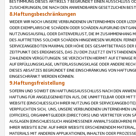
BESTIMMUNG DIESES ARTIKELS 7 BEGRÜNDET EINEN AUSSCHLUSS 
ZUSICHERUNGEN, DIE NACH DEN ANWENDBAREN GESETZLICHEN BE
8.Haftungsbeschränkungen
WEDER WIR NOCH UNSERE VERBUNDENEN UNTERNEHMEN ODER LIZEN
ODER EXEMPLARISCHE SCHÄDEN ODER SCHÄDEN AUFGRUND ENTGANG
NUTZUNGSAUSFALL ODER DATENVERLUST, DIE IM ZUSAMMENHANG MI
DES AUFTRETENS SOLCHER SCHÄDEN HINGEWIESEN WURDEN. FERN
SERVICEANGEBOTEN MAXIMAL DER HÖHE DES GESAMTBETRAGS DER 
ZEITPUNKT DES EREIGNISSES, DAS ZU DEM ZULETZT ENTSTANDENE
ZAHLENDEN VERGÜTUNGEN. SIE VERZICHTEN HIERMIT AUF ETWAIGE 
AUF ERFÜLLUNGSKLAGE, UNTERLASSUNGSKLAGE ODER ANDERE RECHT
DIESES ABSATZES BEGRÜNDET EINE EINSCHRÄNKUNG VON HAFTUNG
EINGESCHRÄNKT WERDEN KÖNNEN.
9.Haftungsfreistellung
SOFERN UND SOWEIT EIN HAFTUNGSAUSSCHLUSS NACH DEN ANWENDB
HAFTUNG FÜR ANGELEGENHEITEN AUS, DIE UNMITTELBAR ODER MITT
WEBSITE (EINSCHLIESSLICH IHRER NUTZUNG DER SERVICEANGEBOTE)
VERPFLICHTEN SICH, UNS, UNSERE VERBUNDENEN UNTERNEHMEN UN
(OFFICERS), ORGANMITGLIEDER (DIRECTORS) UND VERTRETER VON 
AUSLAGEN (EINSCHLIESSLICH ANGEMESSENER ANWALTSGEBÜHREN) FR
IHRER WEBSITE BZW. AUF IHRER WEBSITE ERSCHEINENDEM MATERIAL
MATERIALS MIT ANDEREN APPLIKATIONEN, INHALTEN ODER PROZESSE