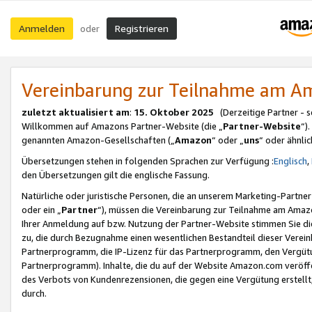
Anmelden
Registrieren
oder
Vereinbarung zur Teilnahme am 
zuletzt aktualisiert am
:
15. Oktober 2025
(Derzeitige Partner - 
Willkommen auf Amazons Partner-Website (die „
Partner-Website
“)
genannten Amazon-Gesellschaften („
Amazon
“ oder „
uns
“ oder ähnli
Übersetzungen stehen in folgenden Sprachen zur Verfügung :
Englisch
,
den Übersetzungen gilt die englische Fassung.
Natürliche oder juristische Personen, die an unserem Marketing-Partn
oder ein „
Partner
“), müssen die Vereinbarung zur Teilnahme am Ama
Ihrer Anmeldung auf bzw. Nutzung der Partner-Website stimmen Sie die
zu, die durch Bezugnahme einen wesentlichen Bestandteil dieser Verei
Partnerprogramm, die IP-Lizenz für das Partnerprogramm, den Vergütu
Partnerprogramm). Inhalte, die du auf der Website Amazon.com veröffe
des Verbots von Kundenrezensionen, die gegen eine Vergütung erstellt, 
durch.