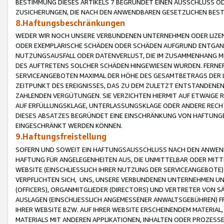
BESTIMMUNG DIESES ARTIKELS 7 BEGRÜNDET EINEN AUSSCHLUSS 
ZUSICHERUNGEN, DIE NACH DEN ANWENDBAREN GESETZLICHEN BE
8.Haftungsbeschränkungen
WEDER WIR NOCH UNSERE VERBUNDENEN UNTERNEHMEN ODER LIZEN
ODER EXEMPLARISCHE SCHÄDEN ODER SCHÄDEN AUFGRUND ENTGANG
NUTZUNGSAUSFALL ODER DATENVERLUST, DIE IM ZUSAMMENHANG MI
DES AUFTRETENS SOLCHER SCHÄDEN HINGEWIESEN WURDEN. FERN
SERVICEANGEBOTEN MAXIMAL DER HÖHE DES GESAMTBETRAGS DER 
ZEITPUNKT DES EREIGNISSES, DAS ZU DEM ZULETZT ENTSTANDENE
ZAHLENDEN VERGÜTUNGEN. SIE VERZICHTEN HIERMIT AUF ETWAIGE 
AUF ERFÜLLUNGSKLAGE, UNTERLASSUNGSKLAGE ODER ANDERE RECHT
DIESES ABSATZES BEGRÜNDET EINE EINSCHRÄNKUNG VON HAFTUNG
EINGESCHRÄNKT WERDEN KÖNNEN.
9.Haftungsfreistellung
SOFERN UND SOWEIT EIN HAFTUNGSAUSSCHLUSS NACH DEN ANWENDB
HAFTUNG FÜR ANGELEGENHEITEN AUS, DIE UNMITTELBAR ODER MITT
WEBSITE (EINSCHLIESSLICH IHRER NUTZUNG DER SERVICEANGEBOTE)
VERPFLICHTEN SICH, UNS, UNSERE VERBUNDENEN UNTERNEHMEN UN
(OFFICERS), ORGANMITGLIEDER (DIRECTORS) UND VERTRETER VON 
AUSLAGEN (EINSCHLIESSLICH ANGEMESSENER ANWALTSGEBÜHREN) FR
IHRER WEBSITE BZW. AUF IHRER WEBSITE ERSCHEINENDEM MATERIAL
MATERIALS MIT ANDEREN APPLIKATIONEN, INHALTEN ODER PROZESSE