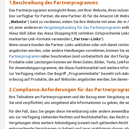
1.Beschreibung des Partnerprogramms
Das Partnerprogramm ermöglicht Ihnen, mit Ihrer Website, Ihren nutzer
(nur verfügbar für Partner, die eine Partner-ID für die Amazon UK We
„
Website
“) Geld zu verdienen, indem Sie Ihre Website mit einer der in
ist, einer anderen im
Vergütungskatalog für das Partnerprogramm
enth
Alexa Skill (über das Alexa Shopping Kit) verlinken. Entsprechende Lin
markierten Link-Formate verwenden („
Partner-Links
“).
Wenn unsere Kunden die Partner-Links anklicken oder sich damit verbi
angeboten werden, oder andere Handlungen vornehmen, können Sie eine
Partnerprogramm
näher beschrieben (und vorbehaltlich der dort festg
Produkte oder Leistungen können wir Ihnen Daten, Bilder, Texte, Linkfo
für Anwendungsprogramme, die Alexa-Funktionalität und weitere Inf
zur Verfügung stellen. Der Begriff „Programminhalte“ bezieht sich dabe
in Bezug auf Produkte, die auf Websites angeboten werden, bei denen 
2.Compliance-Anforderungen für das Partnerprog
Ihre Teilnahme am Partnerprogramm und der Bezug einer Vergütung setz
Sie sind verpflichtet, uns umgehend alle Informationen zu geben, die w
Für den Fall, dass Sie gegen diese Vereinbarung oder andere anwendba
uns zur Verfügung stehenden Rechten und Rechtsbehelfen, das Recht vo
Vergütungen ohne weitere Ankündigung (soweit nach geltendem Recht z
entsprechende Vergütungen zu haben) und zwar unabhängig davon, ob 