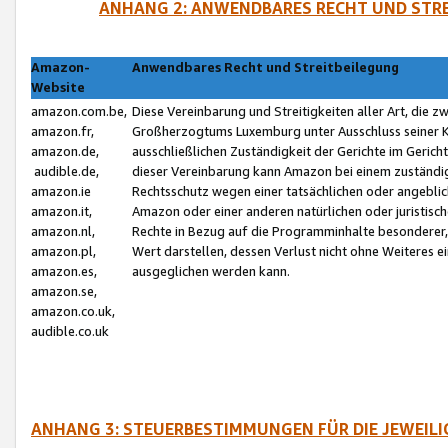
ANHANG 2: ANWENDBARES RECHT UND STRE
Amazon-
Anwendbares Recht und Streitbeilegung
Website
amazon.com.be,
Diese Vereinbarung und Streitigkeiten aller Art, die 
amazon.fr,
Großherzogtums Luxemburg unter Ausschluss seiner Kol
amazon.de,
ausschließlichen Zuständigkeit der Gerichte im Geri
audible.de,
dieser Vereinbarung kann Amazon bei einem zuständig
amazon.ie
Rechtsschutz wegen einer tatsächlichen oder angebli
amazon.it,
Amazon oder einer anderen natürlichen oder juristisc
amazon.nl,
Rechte in Bezug auf die Programminhalte besonderer,
amazon.pl,
Wert darstellen, dessen Verlust nicht ohne Weiteres e
amazon.es,
ausgeglichen werden kann.
amazon.se,
amazon.co.uk,
audible.co.uk
ANHANG 3: STEUERBESTIMMUNGEN FÜR DIE JEWEIL