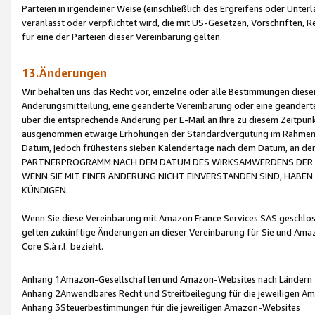
Parteien in irgendeiner Weise (einschließlich des Ergreifens oder Unt
veranlasst oder verpflichtet wird, die mit US-Gesetzen, Vorschriften,
für eine der Parteien dieser Vereinbarung gelten.
13.Änderungen
Wir behalten uns das Recht vor, einzelne oder alle Bestimmungen diese
Änderungsmitteilung, eine geänderte Vereinbarung oder eine geänderte 
über die entsprechende Änderung per E-Mail an Ihre zu diesem Zeitpun
ausgenommen etwaige Erhöhungen der Standardvergütung im Rahmen
Datum, jedoch frühestens sieben Kalendertage nach dem Datum, an de
PARTNERPROGRAMM NACH DEM DATUM DES WIRKSAMWERDENS DER Ä
WENN SIE MIT EINER ÄNDERUNG NICHT EINVERSTANDEN SIND, HABEN S
KÜNDIGEN.
Wenn Sie diese Vereinbarung mit Amazon France Services SAS geschlo
gelten zukünftige Änderungen an dieser Vereinbarung für Sie und Ama
Core S.à r.l. bezieht.
Anhang 1Amazon-Gesellschaften und Amazon-Websites nach Ländern
Anhang 2Anwendbares Recht und Streitbeilegung für die jeweiligen 
Anhang 3Steuerbestimmungen für die jeweiligen Amazon-Websites