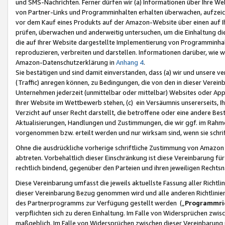
und SMS-Nachrichten. Ferner dürfen wir (a) Informationen über Ihre We
von Partner-Links und Programminhalten erhalten überwachen, aufzei
vor dem Kauf eines Produkts auf der Amazon-Website über einen auf Ih
prüfen, überwachen und anderweitig untersuchen, um die Einhaltung dies
die auf Ihrer Website dargestellte Implementierung von Programminhalt
reproduzieren, verbreiten und darstellen. Informationen darüber, wie w
Amazon-Datenschutzerklärung in
Anhang 4
.
Sie bestätigen und sind damit einverstanden, dass (a) wir und unsere 
(Traffic) anregen können, zu Bedingungen, die von den in dieser Vere
Unternehmen jederzeit (unmittelbar oder mittelbar) Websites oder Appl
Ihrer Website im Wettbewerb stehen, (c) ein Versäumnis unsererseits, I
Verzicht auf unser Recht darstellt, die betroffene oder eine andere B
Aktualisierungen, Handlungen und Zustimmungen, die wir ggf. im Rahme
vorgenommen bzw. erteilt werden und nur wirksam sind, wenn sie schri
Ohne die ausdrückliche vorherige schriftliche Zustimmung von Amazon
abtreten. Vorbehaltlich dieser Einschränkung ist diese Vereinbarung f
rechtlich bindend, gegenüber den Parteien und ihren jeweiligen Rech
Diese Vereinbarung umfasst die jeweils aktuellste Fassung aller Richtli
dieser Vereinbarung Bezug genommen wird und alle anderen Richtlinie
des Partnerprogramms zur Verfügung gestellt werden („
Programmric
verpflichten sich zu deren Einhaltung. Im Falle von Widersprüchen zwi
maßgeblich. Im Falle von Widersprüchen zwischen dieser Vereinbarun