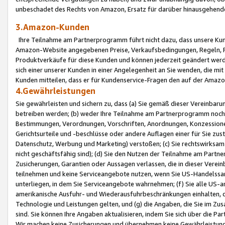
unbeschadet des Rechts von Amazon, Ersatz für darüber hinausgehen
3.Amazon-Kunden
Ihre Teilnahme am Partnerprogramm führt nicht dazu, dass unsere Kun
Amazon-Website angegebenen Preise, Verkaufsbedingungen, Regeln, Ri
Produktverkäufe für diese Kunden und können jederzeit geändert werde
sich einer unserer Kunden in einer Angelegenheit an Sie wenden, die 
Kunden mitteilen, dass er für Kundenservice-Fragen den auf der Ama
4.Gewährleistungen
Sie gewährleisten und sichern zu, dass (a) Sie gemäß dieser Vereinba
betreiben werden; (b) weder Ihre Teilnahme am Partnerprogramm noch d
Bestimmungen, Verordnungen, Vorschriften, Anordnungen, Konzessionen,
Gerichtsurteile und -beschlüsse oder andere Auflagen einer für Sie zu
Datenschutz, Werbung und Marketing) verstoßen; (c) Sie rechtswirksam 
nicht geschäftsfähig sind); (d) Sie den Nutzen der Teilnahme am Partne
Zusicherungen, Garantien oder Aussagen verlassen, die in dieser Verein
teilnehmen und keine Serviceangebote nutzen, wenn Sie US-Handelssa
unterliegen, in dem Sie Serviceangebote wahrnehmen; (f) Sie alle US
amerikanische Ausfuhr- und Wiederausfuhrbeschränkungen einhalten, 
Technologie und Leistungen gelten, und (g) die Angaben, die Sie im 
sind. Sie können Ihre Angaben aktualisieren, indem Sie sich über die 
Wir machen keine Zusicherungen und übernehmen keine Gewährleistun