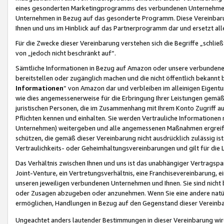
eines gesonderten Marketingprogramms des verbundenen Unternehmens
Unternehmen in Bezug auf das gesonderte Programm. Diese Vereinbarung
Ihnen und uns im Hinblick auf das Partnerprogramm dar und ersetzt al
Für die Zwecke dieser Vereinbarung verstehen sich die Begriffe „schließ
von „jedoch nicht beschränkt auf“.
Sämtliche Informationen in Bezug auf Amazon oder unsere verbunde
bereitstellen oder zugänglich machen und die nicht öffentlich bekannt bz
Informationen
“ von Amazon dar und verbleiben im alleinigen Eigent
wie dies angemessenerweise für die Erbringung Ihrer Leistungen gemäß d
juristischen Personen, die im Zusammenhang mit Ihrem Konto Zugriff au
Pflichten kennen und einhalten. Sie werden Vertrauliche Informationen 
Unternehmen) weitergeben und alle angemessenen Maßnahmen ergreifen
schützen, die gemäß dieser Vereinbarung nicht ausdrücklich zulässig is
Vertraulichkeits- oder Geheimhaltungsvereinbarungen und gilt für die
Das Verhältnis zwischen Ihnen und uns ist das unabhängiger Vertragspa
Joint-Venture, ein Vertretungsverhältnis, eine Franchisevereinbarung, 
unseren jeweiligen verbundenen Unternehmen und Ihnen. Sie sind ni
oder Zusagen abzugeben oder anzunehmen. Wenn Sie eine andere natürli
ermöglichen, Handlungen in Bezug auf den Gegenstand dieser Vereinbar
Ungeachtet anders lautender Bestimmungen in dieser Vereinbarung wird