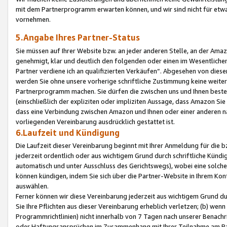
mit dem Partnerprogramm erwarten können, und wir sind nicht für etwa
vornehmen.
5.Angabe Ihres Partner-Status
Sie müssen auf Ihrer Website bzw. an jeder anderen Stelle, an der Am
genehmigt, klar und deutlich den folgenden oder einen im Wesentlichen
Partner verdiene ich an qualifizierten Verkäufen“. Abgesehen von die
werden Sie ohne unsere vorherige schriftliche Zustimmung keine weite
Partnerprogramm machen. Sie dürfen die zwischen uns und Ihnen best
(einschließlich der expliziten oder impliziten Aussage, dass Amazon Si
dass eine Verbindung zwischen Amazon und Ihnen oder einer anderen natü
vorliegenden Vereinbarung ausdrücklich gestattet ist.
6.Laufzeit und Kündigung
Die Laufzeit dieser Vereinbarung beginnt mit Ihrer Anmeldung für die 
jederzeit ordentlich oder aus wichtigem Grund durch schriftliche Kündi
automatisch und unter Ausschluss des Gerichtswegs), wobei eine solch
können kündigen, indem Sie sich über die Partner-Website in Ihrem Ko
auswählen.
Ferner können wir diese Vereinbarung jederzeit aus wichtigem Grund dur
Sie Ihre Pflichten aus dieser Vereinbarung erheblich verletzen; (b) wen
Programmrichtlinien) nicht innerhalb von 7 Tagen nach unserer Benachr
oder Haftungsansprüchen im Zusammenhang mit Ihrer Teilnahme am Pa