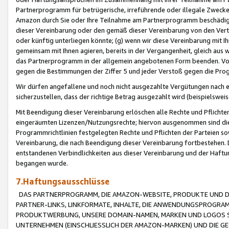
Partnerprogramm für betrügerische, irreführende oder illegale Zwecke
Amazon durch Sie oder Ihre Teilnahme am Partnerprogramm beschädig
dieser Vereinbarung oder den gemäß dieser Vereinbarung von den Vertr
oder künftig unterliegen könnte; (g) wenn wir diese Vereinbarung mit I
gemeinsam mit Ihnen agieren, bereits in der Vergangenheit, gleich aus
das Partnerprogramm in der allgemein angebotenen Form beenden. Vors
gegen die Bestimmungen der Ziffer 5 und jeder Verstoß gegen die Prog
Wir dürfen angefallene und noch nicht ausgezahlte Vergütungen nach 
sicherzustellen, dass der richtige Betrag ausgezahlt wird (beispielsw
Mit Beendigung dieser Vereinbarung erlöschen alle Rechte und Pflichte
eingeräumten Lizenzen/Nutzungsrechte; hiervon ausgenommen sind die in 
Programmrichtlinien festgelegten Rechte und Pflichten der Parteien sow
Vereinbarung, die nach Beendigung dieser Vereinbarung fortbestehen. D
entstandenen Verbindlichkeiten aus dieser Vereinbarung und der Haft
begangen wurde.
7.Haftungsausschlüsse
DAS PARTNERPROGRAMM, DIE AMAZON-WEBSITE, PRODUKTE UND DI
PARTNER-LINKS, LINKFORMATE, INHALTE, DIE ANWENDUNGSPROGR
PRODUKTWERBUNG, UNSERE DOMAIN-NAMEN, MARKEN UND LOGOS S
UNTERNEHMEN (EINSCHLIESSLICH DER AMAZON-MARKEN) UND DIE GE