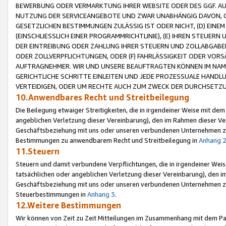
BEWERBUNG ODER VERMARKTUNG IHRER WEBSITE ODER DES GGF. AUF 
NUTZUNG DER SERVICEANGEBOTE UND ZWAR UNABHÄNGIG DAVON, O
GESETZLICHEN BESTIMMUNGEN ZULÄSSIG IST ODER NICHT, (D) EINE
(EINSCHLIESSLICH EINER PROGRAMMRICHTLINIE), (E) IHREN STEUER
DER EINTREIBUNG ODER ZAHLUNG IHRER STEUERN UND ZOLLABGAB
ODER ZOLLVERPFLICHTUNGEN, ODER (F) FAHRLÄSSIGKEIT ODER VORS
AUFTRAGNEHMER. WIR UND UNSERE BEAUFTRAGTEN KÖNNEN IM NAME
GERICHTLICHE SCHRITTE EINLEITEN UND JEDE PROZESSUALE HAND
VERTEIDIGEN, ODER UM RECHTE AUCH ZUM ZWECK DER DURCHSETZU
10.Anwendbares Recht und Streitbeilegung
Die Beilegung etwaiger Streitigkeiten, die in irgendeiner Weise mit de
angeblichen Verletzung dieser Vereinbarung), den im Rahmen dieser Ve
Geschäftsbeziehung mit uns oder unseren verbundenen Unternehmen zu
Bestimmungen zu anwendbarem Recht und Streitbeilegung in
Anhang 
11.Steuern
Steuern und damit verbundene Verpflichtungen, die in irgendeiner Wei
tatsächlichen oder angeblichen Verletzung dieser Vereinbarung), den 
Geschäftsbeziehung mit uns oder unseren verbundenen Unternehmen z
Steuerbestimmungen in
Anhang 3
.
12.Weitere Bestimmungen
Wir können von Zeit zu Zeit Mitteilungen im Zusammenhang mit dem Par