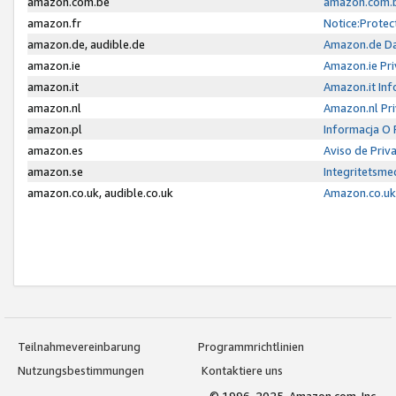
amazon.com.be
amazon.com.b
amazon.fr
Notice:Protec
amazon.de, audible.de
Amazon.de Da
amazon.ie
Amazon.ie Pri
amazon.it
Amazon.it Inf
amazon.nl
Amazon.nl Pri
amazon.pl
Informacja O
amazon.es
Aviso de Priv
amazon.se
Integritetsm
amazon.co.uk, audible.co.uk
Amazon.co.uk 
Teilnahmevereinbarung
Programmrichtlinien
Nutzungsbestimmungen
Kontaktiere uns