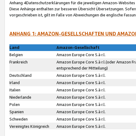
Anhang 4Datenschutzerklärungen für die jeweiligen Amazon-Websites
Diese Anhänge enthalten zur besseren Übersicht Übersetzungen. Sofe
vorgeschrieben ist, gilt im Falle von Abweichungen die englische Fass
ANHANG 1: AMAZON-GESELLSCHAFTEN UND AMAZO
Land
Amazon-Gesellschaft
Belgien
Amazon Europe Core S.à r.l.
Frankreich
Amazon Europe Core S.à r.l.(oder Amazon Fr
entsprechend der Mitteilung)
Deutschland
Amazon Europe Core S.à r.l.
Irland
Amazon Europe Core S.à r.l.
Italien
Amazon Europe Core S.à r.l.
Niederlande
Amazon Europe Core S.à r.l.
Polen
Amazon Europe Core S.à r.l.
Spanien
Amazon Europe Core S.à r.l.
Schweden
Amazon Europe Core S.à r.l.
Vereinigtes Königreich
Amazon Europe Core S.à r.l.