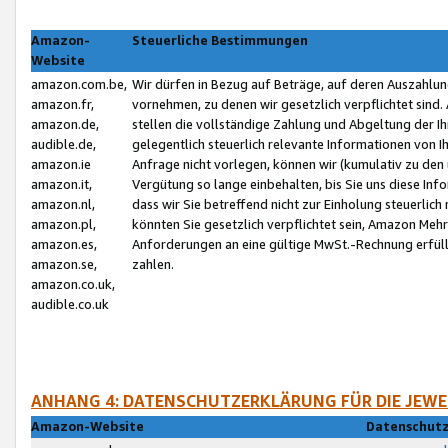
Amazon-
Steuerliche Bestimmungen
Website
amazon.com.be,
Wir dürfen in Bezug auf Beträge, auf deren Auszahlun
amazon.fr,
vornehmen, zu denen wir gesetzlich verpflichtet sind
amazon.de,
stellen die vollständige Zahlung und Abgeltung der 
audible.de,
gelegentlich steuerlich relevante Informationen von I
amazon.ie
Anfrage nicht vorlegen, können wir (kumulativ zu de
amazon.it,
Vergütung so lange einbehalten, bis Sie uns diese Inf
amazon.nl,
dass wir Sie betreffend nicht zur Einholung steuerlich 
amazon.pl,
könnten Sie gesetzlich verpflichtet sein, Amazon Meh
amazon.es,
Anforderungen an eine gültige MwSt.-Rechnung erfüllt
amazon.se,
zahlen.
amazon.co.uk,
audible.co.uk
ANHANG 4: DATENSCHUTZERKLÄRUNG FÜR DIE JEWE
Amazon-Website
Datenschutz