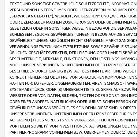
TEXTE UND SONSTIGE GEWERBLICHE SCHUTZRECHTE, INFORMATIONE
VERBUNDENEN UNTERNEHMEN ODER LIZENZGEBERN IM RAHMEN DES
„
SERVICEANGEBOTE
“), WERDEN „WIE BESEHEN“ UND „WIE VERFÜ
ODER LIZENZGEBER MACHEN ZUSICHERUNGEN ODER ÜBERNEHMEN GEW
GESETZLICH ODER IN SONSTIGER WEISE, IN BEZUG AUF DIE SERVI
SCHLIESSEN JEGLICHE GEWÄHRLEISTUNGEN IN BEZUG AUF DIE SERVI
GEWÄHRLEISTUNGEN BEZÜGLICH RECHTSMÄNGELN, MARKTGÄNGIGKEIT
VERWENDUNGSZWECK, NICHTVERLETZUNG SOWIE GEWÄHRLEISTUNGEN 
ÜBLICHEN GESCHÄFTSVERKEHR, DER LEISTUNG ODER HANDELSBRÄUCH
BESCHAFFENHEIT, MERKMALE, FUNKTIONEN, DEN LEISTUNGSUMFANG 
NOCH UNSERE VERBUNDENEN UNTERNEHMEN ODER LIZENZGEBER GEWÄ
BESCHRIEBEN DURCHGÄNGIG BZW. AUF BESTIMMTE ART UND WEISE
KORREKT, FEHLERFREI ODER FREI VON SCHÄDLICHEN KOMPONENTEN
HAFTEN FÜR: (A) FEHLER, UNGENAUIGKEITEN, VIREN, SCHADSOFTW
SYSTEMABSTÜRZE; ODER (B) UNBERECHTIGTE ZUGRIFFE AUF BZW. 
WEBSITE ODER VON DATEN, BILDERN, TEXTEN ODER SONSTIGEN INF
ODER EINER ANDEREN NATÜRLICHEN ODER JURISTISCHEN PERSON OD
GEWÄHRLEISTUNGSANSPRÜCHE, ES SEIN DENN, DIESE SIND IN DIES
UNSERE VERBUNDENEN UNTERNEHMEN ODER LIZENZGEBER FÜR EN
AUFGRUND (X) DES VERLUSTS VON VORAUSSICHTLICHEN GEWINNEN
VORTEILEN SOWIE (Y) VON INVESTITIONEN, AUFWENDUNGEN ODER VE
PARTNERPROGRAMM VORNEHMEN BZW. ÜBERNEHMEN ODER (Z) DER 