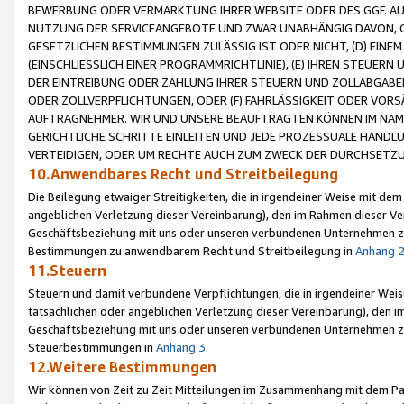
BEWERBUNG ODER VERMARKTUNG IHRER WEBSITE ODER DES GGF. AUF 
NUTZUNG DER SERVICEANGEBOTE UND ZWAR UNABHÄNGIG DAVON, O
GESETZLICHEN BESTIMMUNGEN ZULÄSSIG IST ODER NICHT, (D) EINE
(EINSCHLIESSLICH EINER PROGRAMMRICHTLINIE), (E) IHREN STEUER
DER EINTREIBUNG ODER ZAHLUNG IHRER STEUERN UND ZOLLABGAB
ODER ZOLLVERPFLICHTUNGEN, ODER (F) FAHRLÄSSIGKEIT ODER VORS
AUFTRAGNEHMER. WIR UND UNSERE BEAUFTRAGTEN KÖNNEN IM NAME
GERICHTLICHE SCHRITTE EINLEITEN UND JEDE PROZESSUALE HAND
VERTEIDIGEN, ODER UM RECHTE AUCH ZUM ZWECK DER DURCHSETZU
10.Anwendbares Recht und Streitbeilegung
Die Beilegung etwaiger Streitigkeiten, die in irgendeiner Weise mit de
angeblichen Verletzung dieser Vereinbarung), den im Rahmen dieser Ve
Geschäftsbeziehung mit uns oder unseren verbundenen Unternehmen zu
Bestimmungen zu anwendbarem Recht und Streitbeilegung in
Anhang 
11.Steuern
Steuern und damit verbundene Verpflichtungen, die in irgendeiner Wei
tatsächlichen oder angeblichen Verletzung dieser Vereinbarung), den 
Geschäftsbeziehung mit uns oder unseren verbundenen Unternehmen z
Steuerbestimmungen in
Anhang 3
.
12.Weitere Bestimmungen
Wir können von Zeit zu Zeit Mitteilungen im Zusammenhang mit dem Par