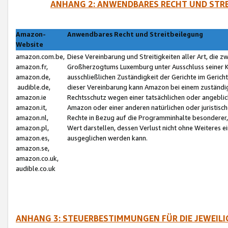
ANHANG 2: ANWENDBARES RECHT UND STRE
Amazon-
Anwendbares Recht und Streitbeilegung
Website
amazon.com.be,
Diese Vereinbarung und Streitigkeiten aller Art, die 
amazon.fr,
Großherzogtums Luxemburg unter Ausschluss seiner Kol
amazon.de,
ausschließlichen Zuständigkeit der Gerichte im Geri
audible.de,
dieser Vereinbarung kann Amazon bei einem zuständig
amazon.ie
Rechtsschutz wegen einer tatsächlichen oder angebli
amazon.it,
Amazon oder einer anderen natürlichen oder juristisc
amazon.nl,
Rechte in Bezug auf die Programminhalte besonderer,
amazon.pl,
Wert darstellen, dessen Verlust nicht ohne Weiteres e
amazon.es,
ausgeglichen werden kann.
amazon.se,
amazon.co.uk,
audible.co.uk
ANHANG 3: STEUERBESTIMMUNGEN FÜR DIE JEWEIL