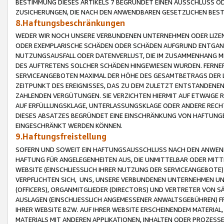
BESTIMMUNG DIESES ARTIKELS 7 BEGRÜNDET EINEN AUSSCHLUSS 
ZUSICHERUNGEN, DIE NACH DEN ANWENDBAREN GESETZLICHEN BE
8.Haftungsbeschränkungen
WEDER WIR NOCH UNSERE VERBUNDENEN UNTERNEHMEN ODER LIZEN
ODER EXEMPLARISCHE SCHÄDEN ODER SCHÄDEN AUFGRUND ENTGANG
NUTZUNGSAUSFALL ODER DATENVERLUST, DIE IM ZUSAMMENHANG MI
DES AUFTRETENS SOLCHER SCHÄDEN HINGEWIESEN WURDEN. FERN
SERVICEANGEBOTEN MAXIMAL DER HÖHE DES GESAMTBETRAGS DER 
ZEITPUNKT DES EREIGNISSES, DAS ZU DEM ZULETZT ENTSTANDENE
ZAHLENDEN VERGÜTUNGEN. SIE VERZICHTEN HIERMIT AUF ETWAIGE 
AUF ERFÜLLUNGSKLAGE, UNTERLASSUNGSKLAGE ODER ANDERE RECHT
DIESES ABSATZES BEGRÜNDET EINE EINSCHRÄNKUNG VON HAFTUNG
EINGESCHRÄNKT WERDEN KÖNNEN.
9.Haftungsfreistellung
SOFERN UND SOWEIT EIN HAFTUNGSAUSSCHLUSS NACH DEN ANWENDB
HAFTUNG FÜR ANGELEGENHEITEN AUS, DIE UNMITTELBAR ODER MITT
WEBSITE (EINSCHLIESSLICH IHRER NUTZUNG DER SERVICEANGEBOTE)
VERPFLICHTEN SICH, UNS, UNSERE VERBUNDENEN UNTERNEHMEN UN
(OFFICERS), ORGANMITGLIEDER (DIRECTORS) UND VERTRETER VON 
AUSLAGEN (EINSCHLIESSLICH ANGEMESSENER ANWALTSGEBÜHREN) FR
IHRER WEBSITE BZW. AUF IHRER WEBSITE ERSCHEINENDEM MATERIAL
MATERIALS MIT ANDEREN APPLIKATIONEN, INHALTEN ODER PROZESSE