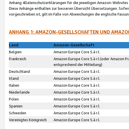
Anhang 4Datenschutzerklärungen für die jeweiligen Amazon-Websites
Diese Anhänge enthalten zur besseren Übersicht Übersetzungen. Sofe
vorgeschrieben ist, gilt im Falle von Abweichungen die englische Fass
ANHANG 1: AMAZON-GESELLSCHAFTEN UND AMAZO
Land
Amazon-Gesellschaft
Belgien
Amazon Europe Core S.à r.l.
Frankreich
Amazon Europe Core S.à r.l.(oder Amazon Fr
entsprechend der Mitteilung)
Deutschland
Amazon Europe Core S.à r.l.
Irland
Amazon Europe Core S.à r.l.
Italien
Amazon Europe Core S.à r.l.
Niederlande
Amazon Europe Core S.à r.l.
Polen
Amazon Europe Core S.à r.l.
Spanien
Amazon Europe Core S.à r.l.
Schweden
Amazon Europe Core S.à r.l.
Vereinigtes Königreich
Amazon Europe Core S.à r.l.