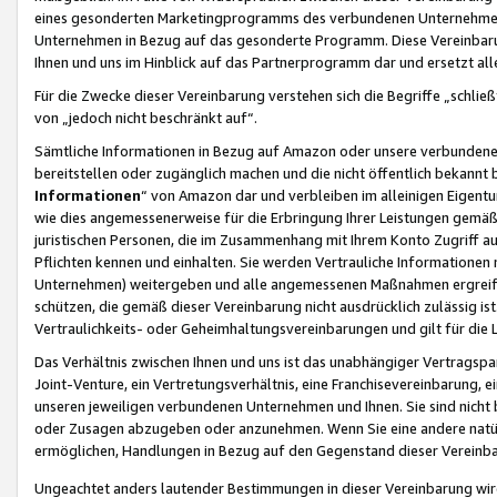
eines gesonderten Marketingprogramms des verbundenen Unternehmens
Unternehmen in Bezug auf das gesonderte Programm. Diese Vereinbarung
Ihnen und uns im Hinblick auf das Partnerprogramm dar und ersetzt al
Für die Zwecke dieser Vereinbarung verstehen sich die Begriffe „schließ
von „jedoch nicht beschränkt auf“.
Sämtliche Informationen in Bezug auf Amazon oder unsere verbunde
bereitstellen oder zugänglich machen und die nicht öffentlich bekannt bz
Informationen
“ von Amazon dar und verbleiben im alleinigen Eigent
wie dies angemessenerweise für die Erbringung Ihrer Leistungen gemäß d
juristischen Personen, die im Zusammenhang mit Ihrem Konto Zugriff au
Pflichten kennen und einhalten. Sie werden Vertrauliche Informationen 
Unternehmen) weitergeben und alle angemessenen Maßnahmen ergreifen
schützen, die gemäß dieser Vereinbarung nicht ausdrücklich zulässig is
Vertraulichkeits- oder Geheimhaltungsvereinbarungen und gilt für die
Das Verhältnis zwischen Ihnen und uns ist das unabhängiger Vertragspa
Joint-Venture, ein Vertretungsverhältnis, eine Franchisevereinbarung, 
unseren jeweiligen verbundenen Unternehmen und Ihnen. Sie sind ni
oder Zusagen abzugeben oder anzunehmen. Wenn Sie eine andere natürli
ermöglichen, Handlungen in Bezug auf den Gegenstand dieser Vereinbar
Ungeachtet anders lautender Bestimmungen in dieser Vereinbarung wird