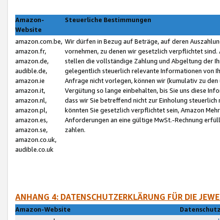
Amazon-
Steuerliche Bestimmungen
Website
amazon.com.be,
Wir dürfen in Bezug auf Beträge, auf deren Auszahlun
amazon.fr,
vornehmen, zu denen wir gesetzlich verpflichtet sind
amazon.de,
stellen die vollständige Zahlung und Abgeltung der 
audible.de,
gelegentlich steuerlich relevante Informationen von I
amazon.ie
Anfrage nicht vorlegen, können wir (kumulativ zu de
amazon.it,
Vergütung so lange einbehalten, bis Sie uns diese Inf
amazon.nl,
dass wir Sie betreffend nicht zur Einholung steuerlich 
amazon.pl,
könnten Sie gesetzlich verpflichtet sein, Amazon Meh
amazon.es,
Anforderungen an eine gültige MwSt.-Rechnung erfüllt
amazon.se,
zahlen.
amazon.co.uk,
audible.co.uk
ANHANG 4: DATENSCHUTZERKLÄRUNG FÜR DIE JEWE
Amazon-Website
Datenschutz