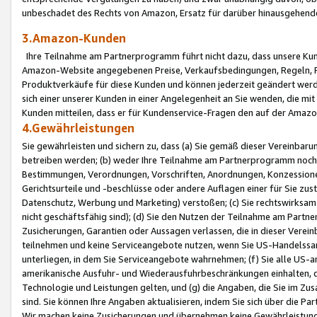
unbeschadet des Rechts von Amazon, Ersatz für darüber hinausgehen
3.Amazon-Kunden
Ihre Teilnahme am Partnerprogramm führt nicht dazu, dass unsere Kun
Amazon-Website angegebenen Preise, Verkaufsbedingungen, Regeln, Ri
Produktverkäufe für diese Kunden und können jederzeit geändert werde
sich einer unserer Kunden in einer Angelegenheit an Sie wenden, die 
Kunden mitteilen, dass er für Kundenservice-Fragen den auf der Ama
4.Gewährleistungen
Sie gewährleisten und sichern zu, dass (a) Sie gemäß dieser Vereinba
betreiben werden; (b) weder Ihre Teilnahme am Partnerprogramm noch d
Bestimmungen, Verordnungen, Vorschriften, Anordnungen, Konzessionen,
Gerichtsurteile und -beschlüsse oder andere Auflagen einer für Sie zu
Datenschutz, Werbung und Marketing) verstoßen; (c) Sie rechtswirksam 
nicht geschäftsfähig sind); (d) Sie den Nutzen der Teilnahme am Partne
Zusicherungen, Garantien oder Aussagen verlassen, die in dieser Verein
teilnehmen und keine Serviceangebote nutzen, wenn Sie US-Handelssa
unterliegen, in dem Sie Serviceangebote wahrnehmen; (f) Sie alle US
amerikanische Ausfuhr- und Wiederausfuhrbeschränkungen einhalten, 
Technologie und Leistungen gelten, und (g) die Angaben, die Sie im 
sind. Sie können Ihre Angaben aktualisieren, indem Sie sich über die 
Wir machen keine Zusicherungen und übernehmen keine Gewährleistun