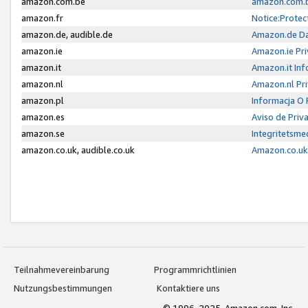
amazon.com.be
amazon.com.b
amazon.fr
Notice:Protec
amazon.de, audible.de
Amazon.de Da
amazon.ie
Amazon.ie Pri
amazon.it
Amazon.it Inf
amazon.nl
Amazon.nl Pri
amazon.pl
Informacja O
amazon.es
Aviso de Priv
amazon.se
Integritetsm
amazon.co.uk, audible.co.uk
Amazon.co.uk 
Teilnahmevereinbarung
Programmrichtlinien
Nutzungsbestimmungen
Kontaktiere uns