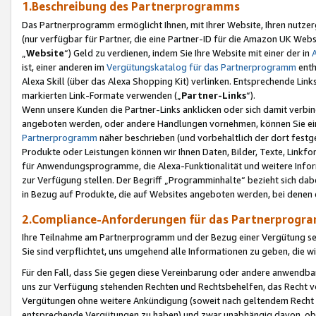
1.Beschreibung des Partnerprogramms
Das Partnerprogramm ermöglicht Ihnen, mit Ihrer Website, Ihren nutzer
(nur verfügbar für Partner, die eine Partner-ID für die Amazon UK We
„
Website
“) Geld zu verdienen, indem Sie Ihre Website mit einer der in
ist, einer anderen im
Vergütungskatalog für das Partnerprogramm
enth
Alexa Skill (über das Alexa Shopping Kit) verlinken. Entsprechende Lin
markierten Link-Formate verwenden („
Partner-Links
“).
Wenn unsere Kunden die Partner-Links anklicken oder sich damit verbi
angeboten werden, oder andere Handlungen vornehmen, können Sie eine
Partnerprogramm
näher beschrieben (und vorbehaltlich der dort festg
Produkte oder Leistungen können wir Ihnen Daten, Bilder, Texte, Linkfo
für Anwendungsprogramme, die Alexa-Funktionalität und weitere Inf
zur Verfügung stellen. Der Begriff „Programminhalte“ bezieht sich dabe
in Bezug auf Produkte, die auf Websites angeboten werden, bei denen 
2.Compliance-Anforderungen für das Partnerprog
Ihre Teilnahme am Partnerprogramm und der Bezug einer Vergütung setz
Sie sind verpflichtet, uns umgehend alle Informationen zu geben, die w
Für den Fall, dass Sie gegen diese Vereinbarung oder andere anwendba
uns zur Verfügung stehenden Rechten und Rechtsbehelfen, das Recht vo
Vergütungen ohne weitere Ankündigung (soweit nach geltendem Recht z
entsprechende Vergütungen zu haben) und zwar unabhängig davon, ob 