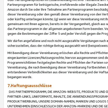
Partnerprogramm für betrügerische, irreführende oder illegale Zwecke
Amazon durch Sie oder Ihre Teilnahme am Partnerprogramm beschädig
dieser Vereinbarung oder den gemäß dieser Vereinbarung von den Vertr
oder künftig unterliegen könnte; (g) wenn wir diese Vereinbarung mit I
gemeinsam mit Ihnen agieren, bereits in der Vergangenheit, gleich aus
das Partnerprogramm in der allgemein angebotenen Form beenden. Vors
gegen die Bestimmungen der Ziffer 5 und jeder Verstoß gegen die Prog
Wir dürfen angefallene und noch nicht ausgezahlte Vergütungen nach 
sicherzustellen, dass der richtige Betrag ausgezahlt wird (beispielsw
Mit Beendigung dieser Vereinbarung erlöschen alle Rechte und Pflichte
eingeräumten Lizenzen/Nutzungsrechte; hiervon ausgenommen sind die in 
Programmrichtlinien festgelegten Rechte und Pflichten der Parteien sow
Vereinbarung, die nach Beendigung dieser Vereinbarung fortbestehen. D
entstandenen Verbindlichkeiten aus dieser Vereinbarung und der Haft
begangen wurde.
7.Haftungsausschlüsse
DAS PARTNERPROGRAMM, DIE AMAZON-WEBSITE, PRODUKTE UND DI
PARTNER-LINKS, LINKFORMATE, INHALTE, DIE ANWENDUNGSPROGR
PRODUKTWERBUNG, UNSERE DOMAIN-NAMEN, MARKEN UND LOGOS S
UNTERNEHMEN (EINSCHLIESSLICH DER AMAZON-MARKEN) UND DIE GE