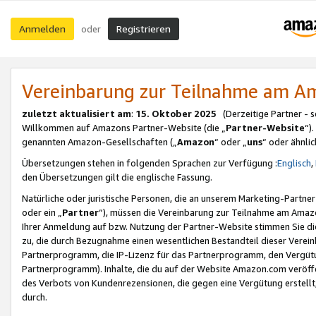
Anmelden
Registrieren
oder
Vereinbarung zur Teilnahme am 
zuletzt aktualisiert am
:
15. Oktober 2025
(Derzeitige Partner - 
Willkommen auf Amazons Partner-Website (die „
Partner-Website
“)
genannten Amazon-Gesellschaften („
Amazon
“ oder „
uns
“ oder ähnli
Übersetzungen stehen in folgenden Sprachen zur Verfügung :
Englisch
,
den Übersetzungen gilt die englische Fassung.
Natürliche oder juristische Personen, die an unserem Marketing-Partn
oder ein „
Partner
“), müssen die Vereinbarung zur Teilnahme am Ama
Ihrer Anmeldung auf bzw. Nutzung der Partner-Website stimmen Sie die
zu, die durch Bezugnahme einen wesentlichen Bestandteil dieser Verei
Partnerprogramm, die IP-Lizenz für das Partnerprogramm, den Vergütu
Partnerprogramm). Inhalte, die du auf der Website Amazon.com veröffe
des Verbots von Kundenrezensionen, die gegen eine Vergütung erstellt, 
durch.