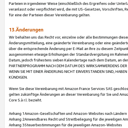
Parteien in irgendeiner Weise (einschließlich des Ergreifens oder Unt
veranlasst oder verpflichtet wird, die mit US-Gesetzen, Vorschriften,
für eine der Parteien dieser Vereinbarung gelten.
13.Änderungen
Wir behalten uns das Recht vor, einzelne oder alle Bestimmungen diese
Änderungsmitteilung, eine geänderte Vereinbarung oder eine geänderte 
über die entsprechende Änderung per E-Mail an Ihre zu diesem Zeitpun
ausgenommen etwaige Erhöhungen der Standardvergütung im Rahmen
Datum, jedoch frühestens sieben Kalendertage nach dem Datum, an de
PARTNERPROGRAMM NACH DEM DATUM DES WIRKSAMWERDENS DER Ä
WENN SIE MIT EINER ÄNDERUNG NICHT EINVERSTANDEN SIND, HABEN S
KÜNDIGEN.
Wenn Sie diese Vereinbarung mit Amazon France Services SAS geschlo
gelten zukünftige Änderungen an dieser Vereinbarung für Sie und Ama
Core S.à r.l. bezieht.
Anhang 1Amazon-Gesellschaften und Amazon-Websites nach Ländern
Anhang 2Anwendbares Recht und Streitbeilegung für die jeweiligen 
Anhang 3Steuerbestimmungen für die jeweiligen Amazon-Websites