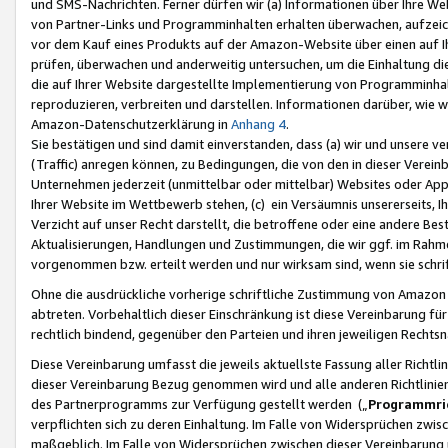
und SMS-Nachrichten. Ferner dürfen wir (a) Informationen über Ihre We
von Partner-Links und Programminhalten erhalten überwachen, aufzei
vor dem Kauf eines Produkts auf der Amazon-Website über einen auf Ih
prüfen, überwachen und anderweitig untersuchen, um die Einhaltung dies
die auf Ihrer Website dargestellte Implementierung von Programminhalt
reproduzieren, verbreiten und darstellen. Informationen darüber, wie w
Amazon-Datenschutzerklärung in
Anhang 4
.
Sie bestätigen und sind damit einverstanden, dass (a) wir und unsere 
(Traffic) anregen können, zu Bedingungen, die von den in dieser Vere
Unternehmen jederzeit (unmittelbar oder mittelbar) Websites oder Appl
Ihrer Website im Wettbewerb stehen, (c) ein Versäumnis unsererseits, I
Verzicht auf unser Recht darstellt, die betroffene oder eine andere B
Aktualisierungen, Handlungen und Zustimmungen, die wir ggf. im Rahme
vorgenommen bzw. erteilt werden und nur wirksam sind, wenn sie schri
Ohne die ausdrückliche vorherige schriftliche Zustimmung von Amazon
abtreten. Vorbehaltlich dieser Einschränkung ist diese Vereinbarung f
rechtlich bindend, gegenüber den Parteien und ihren jeweiligen Rech
Diese Vereinbarung umfasst die jeweils aktuellste Fassung aller Richtli
dieser Vereinbarung Bezug genommen wird und alle anderen Richtlinie
des Partnerprogramms zur Verfügung gestellt werden („
Programmric
verpflichten sich zu deren Einhaltung. Im Falle von Widersprüchen zwi
maßgeblich. Im Falle von Widersprüchen zwischen dieser Vereinbarun