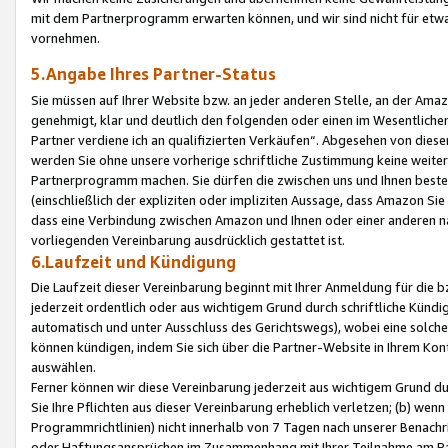
mit dem Partnerprogramm erwarten können, und wir sind nicht für etwa
vornehmen.
5.Angabe Ihres Partner-Status
Sie müssen auf Ihrer Website bzw. an jeder anderen Stelle, an der Am
genehmigt, klar und deutlich den folgenden oder einen im Wesentlichen
Partner verdiene ich an qualifizierten Verkäufen“. Abgesehen von die
werden Sie ohne unsere vorherige schriftliche Zustimmung keine weite
Partnerprogramm machen. Sie dürfen die zwischen uns und Ihnen best
(einschließlich der expliziten oder impliziten Aussage, dass Amazon Si
dass eine Verbindung zwischen Amazon und Ihnen oder einer anderen natü
vorliegenden Vereinbarung ausdrücklich gestattet ist.
6.Laufzeit und Kündigung
Die Laufzeit dieser Vereinbarung beginnt mit Ihrer Anmeldung für die 
jederzeit ordentlich oder aus wichtigem Grund durch schriftliche Kündi
automatisch und unter Ausschluss des Gerichtswegs), wobei eine solch
können kündigen, indem Sie sich über die Partner-Website in Ihrem Ko
auswählen.
Ferner können wir diese Vereinbarung jederzeit aus wichtigem Grund dur
Sie Ihre Pflichten aus dieser Vereinbarung erheblich verletzen; (b) wen
Programmrichtlinien) nicht innerhalb von 7 Tagen nach unserer Benachr
oder Haftungsansprüchen im Zusammenhang mit Ihrer Teilnahme am Pa