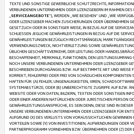
TEXTE UND SONSTIGE GEWERBLICHE SCHUTZRECHTE, INFORMATIONE
VERBUNDENEN UNTERNEHMEN ODER LIZENZGEBERN IM RAHMEN DES
„
SERVICEANGEBOTE
“), WERDEN „WIE BESEHEN“ UND „WIE VERFÜ
ODER LIZENZGEBER MACHEN ZUSICHERUNGEN ODER ÜBERNEHMEN GEW
GESETZLICH ODER IN SONSTIGER WEISE, IN BEZUG AUF DIE SERVI
SCHLIESSEN JEGLICHE GEWÄHRLEISTUNGEN IN BEZUG AUF DIE SERVI
GEWÄHRLEISTUNGEN BEZÜGLICH RECHTSMÄNGELN, MARKTGÄNGIGKEIT
VERWENDUNGSZWECK, NICHTVERLETZUNG SOWIE GEWÄHRLEISTUNGEN 
ÜBLICHEN GESCHÄFTSVERKEHR, DER LEISTUNG ODER HANDELSBRÄUCH
BESCHAFFENHEIT, MERKMALE, FUNKTIONEN, DEN LEISTUNGSUMFANG 
NOCH UNSERE VERBUNDENEN UNTERNEHMEN ODER LIZENZGEBER GEWÄ
BESCHRIEBEN DURCHGÄNGIG BZW. AUF BESTIMMTE ART UND WEISE
KORREKT, FEHLERFREI ODER FREI VON SCHÄDLICHEN KOMPONENTEN
HAFTEN FÜR: (A) FEHLER, UNGENAUIGKEITEN, VIREN, SCHADSOFTW
SYSTEMABSTÜRZE; ODER (B) UNBERECHTIGTE ZUGRIFFE AUF BZW. 
WEBSITE ODER VON DATEN, BILDERN, TEXTEN ODER SONSTIGEN INF
ODER EINER ANDEREN NATÜRLICHEN ODER JURISTISCHEN PERSON OD
GEWÄHRLEISTUNGSANSPRÜCHE, ES SEIN DENN, DIESE SIND IN DIES
UNSERE VERBUNDENEN UNTERNEHMEN ODER LIZENZGEBER FÜR EN
AUFGRUND (X) DES VERLUSTS VON VORAUSSICHTLICHEN GEWINNEN
VORTEILEN SOWIE (Y) VON INVESTITIONEN, AUFWENDUNGEN ODER VE
PARTNERPROGRAMM VORNEHMEN BZW. ÜBERNEHMEN ODER (Z) DER 