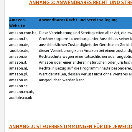
ANHANG 2: ANWENDBARES RECHT UND STRE
Amazon-
Anwendbares Recht und Streitbeilegung
Website
amazon.com.be,
Diese Vereinbarung und Streitigkeiten aller Art, die 
amazon.fr,
Großherzogtums Luxemburg unter Ausschluss seiner Kol
amazon.de,
ausschließlichen Zuständigkeit der Gerichte im Geri
audible.de,
dieser Vereinbarung kann Amazon bei einem zuständig
amazon.ie
Rechtsschutz wegen einer tatsächlichen oder angebli
amazon.it,
Amazon oder einer anderen natürlichen oder juristisc
amazon.nl,
Rechte in Bezug auf die Programminhalte besonderer,
amazon.pl,
Wert darstellen, dessen Verlust nicht ohne Weiteres e
amazon.es,
ausgeglichen werden kann.
amazon.se,
amazon.co.uk,
audible.co.uk
ANHANG 3: STEUERBESTIMMUNGEN FÜR DIE JEWEIL