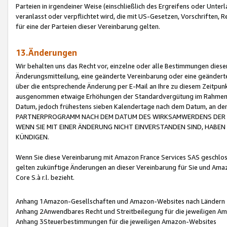
Parteien in irgendeiner Weise (einschließlich des Ergreifens oder Unt
veranlasst oder verpflichtet wird, die mit US-Gesetzen, Vorschriften,
für eine der Parteien dieser Vereinbarung gelten.
13.Änderungen
Wir behalten uns das Recht vor, einzelne oder alle Bestimmungen diese
Änderungsmitteilung, eine geänderte Vereinbarung oder eine geänderte 
über die entsprechende Änderung per E-Mail an Ihre zu diesem Zeitpun
ausgenommen etwaige Erhöhungen der Standardvergütung im Rahmen
Datum, jedoch frühestens sieben Kalendertage nach dem Datum, an de
PARTNERPROGRAMM NACH DEM DATUM DES WIRKSAMWERDENS DER Ä
WENN SIE MIT EINER ÄNDERUNG NICHT EINVERSTANDEN SIND, HABEN S
KÜNDIGEN.
Wenn Sie diese Vereinbarung mit Amazon France Services SAS geschlo
gelten zukünftige Änderungen an dieser Vereinbarung für Sie und Ama
Core S.à r.l. bezieht.
Anhang 1Amazon-Gesellschaften und Amazon-Websites nach Ländern
Anhang 2Anwendbares Recht und Streitbeilegung für die jeweiligen 
Anhang 3Steuerbestimmungen für die jeweiligen Amazon-Websites