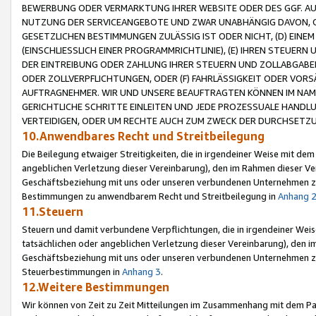
BEWERBUNG ODER VERMARKTUNG IHRER WEBSITE ODER DES GGF. AUF 
NUTZUNG DER SERVICEANGEBOTE UND ZWAR UNABHÄNGIG DAVON, O
GESETZLICHEN BESTIMMUNGEN ZULÄSSIG IST ODER NICHT, (D) EINE
(EINSCHLIESSLICH EINER PROGRAMMRICHTLINIE), (E) IHREN STEUER
DER EINTREIBUNG ODER ZAHLUNG IHRER STEUERN UND ZOLLABGAB
ODER ZOLLVERPFLICHTUNGEN, ODER (F) FAHRLÄSSIGKEIT ODER VORS
AUFTRAGNEHMER. WIR UND UNSERE BEAUFTRAGTEN KÖNNEN IM NAME
GERICHTLICHE SCHRITTE EINLEITEN UND JEDE PROZESSUALE HAND
VERTEIDIGEN, ODER UM RECHTE AUCH ZUM ZWECK DER DURCHSETZU
10.Anwendbares Recht und Streitbeilegung
Die Beilegung etwaiger Streitigkeiten, die in irgendeiner Weise mit de
angeblichen Verletzung dieser Vereinbarung), den im Rahmen dieser Ve
Geschäftsbeziehung mit uns oder unseren verbundenen Unternehmen zu
Bestimmungen zu anwendbarem Recht und Streitbeilegung in
Anhang 
11.Steuern
Steuern und damit verbundene Verpflichtungen, die in irgendeiner Wei
tatsächlichen oder angeblichen Verletzung dieser Vereinbarung), den 
Geschäftsbeziehung mit uns oder unseren verbundenen Unternehmen z
Steuerbestimmungen in
Anhang 3
.
12.Weitere Bestimmungen
Wir können von Zeit zu Zeit Mitteilungen im Zusammenhang mit dem Par