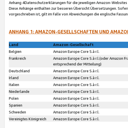
Anhang 4Datenschutzerklärungen für die jeweiligen Amazon-Websites
Diese Anhänge enthalten zur besseren Übersicht Übersetzungen. Sofe
vorgeschrieben ist, gilt im Falle von Abweichungen die englische Fass
ANHANG 1: AMAZON-GESELLSCHAFTEN UND AMAZO
Land
Amazon-Gesellschaft
Belgien
Amazon Europe Core S.à r.l.
Frankreich
Amazon Europe Core S.à r.l.(oder Amazon Fr
entsprechend der Mitteilung)
Deutschland
Amazon Europe Core S.à r.l.
Irland
Amazon Europe Core S.à r.l.
Italien
Amazon Europe Core S.à r.l.
Niederlande
Amazon Europe Core S.à r.l.
Polen
Amazon Europe Core S.à r.l.
Spanien
Amazon Europe Core S.à r.l.
Schweden
Amazon Europe Core S.à r.l.
Vereinigtes Königreich
Amazon Europe Core S.à r.l.