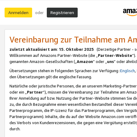
Anmelden
Registrieren
oder
Vereinbarung zur Teilnahme am 
zuletzt aktualisiert am
:
15. Oktober 2025
(Derzeitige Partner - 
Willkommen auf Amazons Partner-Website (die „
Partner-Website
“)
genannten Amazon-Gesellschaften („
Amazon
“ oder „
uns
“ oder ähnli
Übersetzungen stehen in folgenden Sprachen zur Verfügung :
Englisch
,
den Übersetzungen gilt die englische Fassung.
Natürliche oder juristische Personen, die an unserem Marketing-Partn
oder ein „
Partner
“), müssen die Vereinbarung zur Teilnahme am Ama
Ihrer Anmeldung auf bzw. Nutzung der Partner-Website stimmen Sie die
zu, die durch Bezugnahme einen wesentlichen Bestandteil dieser Verei
Partnerprogramm, die IP-Lizenz für das Partnerprogramm, den Vergütu
Partnerprogramm). Inhalte, die du auf der Website Amazon.com veröffe
des Verbots von Kundenrezensionen, die gegen eine Vergütung erstellt, 
durch.