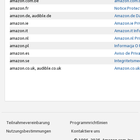
amazon.com.be
amazon.com.b
amazon.fr
Notice:Protec
amazon.de, audible.de
Amazon.de Da
amazon.ie
Amazon.ie Pri
amazon.it
Amazon.it Inf
amazon.nl
Amazon.nl Pri
amazon.pl
Informacja O
amazon.es
Aviso de Priv
amazon.se
Integritetsm
amazon.co.uk, audible.co.uk
Amazon.co.uk 
Teilnahmevereinbarung
Programmrichtlinien
Nutzungsbestimmungen
Kontaktiere uns