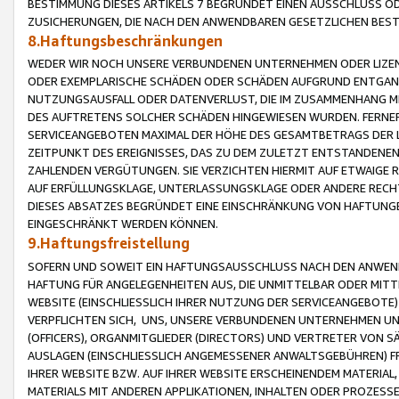
BESTIMMUNG DIESES ARTIKELS 7 BEGRÜNDET EINEN AUSSCHLUSS 
ZUSICHERUNGEN, DIE NACH DEN ANWENDBAREN GESETZLICHEN BE
8.Haftungsbeschränkungen
WEDER WIR NOCH UNSERE VERBUNDENEN UNTERNEHMEN ODER LIZEN
ODER EXEMPLARISCHE SCHÄDEN ODER SCHÄDEN AUFGRUND ENTGANG
NUTZUNGSAUSFALL ODER DATENVERLUST, DIE IM ZUSAMMENHANG MI
DES AUFTRETENS SOLCHER SCHÄDEN HINGEWIESEN WURDEN. FERN
SERVICEANGEBOTEN MAXIMAL DER HÖHE DES GESAMTBETRAGS DER 
ZEITPUNKT DES EREIGNISSES, DAS ZU DEM ZULETZT ENTSTANDENE
ZAHLENDEN VERGÜTUNGEN. SIE VERZICHTEN HIERMIT AUF ETWAIGE 
AUF ERFÜLLUNGSKLAGE, UNTERLASSUNGSKLAGE ODER ANDERE RECHT
DIESES ABSATZES BEGRÜNDET EINE EINSCHRÄNKUNG VON HAFTUNG
EINGESCHRÄNKT WERDEN KÖNNEN.
9.Haftungsfreistellung
SOFERN UND SOWEIT EIN HAFTUNGSAUSSCHLUSS NACH DEN ANWENDB
HAFTUNG FÜR ANGELEGENHEITEN AUS, DIE UNMITTELBAR ODER MITT
WEBSITE (EINSCHLIESSLICH IHRER NUTZUNG DER SERVICEANGEBOTE)
VERPFLICHTEN SICH, UNS, UNSERE VERBUNDENEN UNTERNEHMEN UN
(OFFICERS), ORGANMITGLIEDER (DIRECTORS) UND VERTRETER VON 
AUSLAGEN (EINSCHLIESSLICH ANGEMESSENER ANWALTSGEBÜHREN) FR
IHRER WEBSITE BZW. AUF IHRER WEBSITE ERSCHEINENDEM MATERIAL
MATERIALS MIT ANDEREN APPLIKATIONEN, INHALTEN ODER PROZESSE