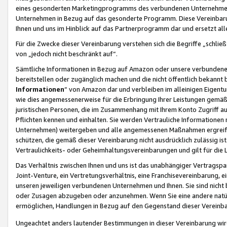
eines gesonderten Marketingprogramms des verbundenen Unternehmens
Unternehmen in Bezug auf das gesonderte Programm. Diese Vereinbarung
Ihnen und uns im Hinblick auf das Partnerprogramm dar und ersetzt al
Für die Zwecke dieser Vereinbarung verstehen sich die Begriffe „schließ
von „jedoch nicht beschränkt auf“.
Sämtliche Informationen in Bezug auf Amazon oder unsere verbunde
bereitstellen oder zugänglich machen und die nicht öffentlich bekannt bz
Informationen
“ von Amazon dar und verbleiben im alleinigen Eigent
wie dies angemessenerweise für die Erbringung Ihrer Leistungen gemäß d
juristischen Personen, die im Zusammenhang mit Ihrem Konto Zugriff au
Pflichten kennen und einhalten. Sie werden Vertrauliche Informationen 
Unternehmen) weitergeben und alle angemessenen Maßnahmen ergreifen
schützen, die gemäß dieser Vereinbarung nicht ausdrücklich zulässig is
Vertraulichkeits- oder Geheimhaltungsvereinbarungen und gilt für die
Das Verhältnis zwischen Ihnen und uns ist das unabhängiger Vertragspa
Joint-Venture, ein Vertretungsverhältnis, eine Franchisevereinbarung, 
unseren jeweiligen verbundenen Unternehmen und Ihnen. Sie sind ni
oder Zusagen abzugeben oder anzunehmen. Wenn Sie eine andere natürli
ermöglichen, Handlungen in Bezug auf den Gegenstand dieser Vereinbar
Ungeachtet anders lautender Bestimmungen in dieser Vereinbarung wird