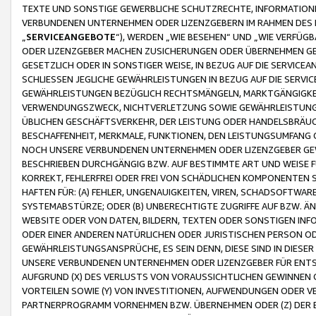
TEXTE UND SONSTIGE GEWERBLICHE SCHUTZRECHTE, INFORMATIONE
VERBUNDENEN UNTERNEHMEN ODER LIZENZGEBERN IM RAHMEN DES
„
SERVICEANGEBOTE
“), WERDEN „WIE BESEHEN“ UND „WIE VERFÜ
ODER LIZENZGEBER MACHEN ZUSICHERUNGEN ODER ÜBERNEHMEN GEW
GESETZLICH ODER IN SONSTIGER WEISE, IN BEZUG AUF DIE SERVI
SCHLIESSEN JEGLICHE GEWÄHRLEISTUNGEN IN BEZUG AUF DIE SERVI
GEWÄHRLEISTUNGEN BEZÜGLICH RECHTSMÄNGELN, MARKTGÄNGIGKEIT
VERWENDUNGSZWECK, NICHTVERLETZUNG SOWIE GEWÄHRLEISTUNGEN 
ÜBLICHEN GESCHÄFTSVERKEHR, DER LEISTUNG ODER HANDELSBRÄUCH
BESCHAFFENHEIT, MERKMALE, FUNKTIONEN, DEN LEISTUNGSUMFANG 
NOCH UNSERE VERBUNDENEN UNTERNEHMEN ODER LIZENZGEBER GEWÄ
BESCHRIEBEN DURCHGÄNGIG BZW. AUF BESTIMMTE ART UND WEISE
KORREKT, FEHLERFREI ODER FREI VON SCHÄDLICHEN KOMPONENTEN
HAFTEN FÜR: (A) FEHLER, UNGENAUIGKEITEN, VIREN, SCHADSOFTW
SYSTEMABSTÜRZE; ODER (B) UNBERECHTIGTE ZUGRIFFE AUF BZW. 
WEBSITE ODER VON DATEN, BILDERN, TEXTEN ODER SONSTIGEN INF
ODER EINER ANDEREN NATÜRLICHEN ODER JURISTISCHEN PERSON OD
GEWÄHRLEISTUNGSANSPRÜCHE, ES SEIN DENN, DIESE SIND IN DIES
UNSERE VERBUNDENEN UNTERNEHMEN ODER LIZENZGEBER FÜR EN
AUFGRUND (X) DES VERLUSTS VON VORAUSSICHTLICHEN GEWINNEN
VORTEILEN SOWIE (Y) VON INVESTITIONEN, AUFWENDUNGEN ODER VE
PARTNERPROGRAMM VORNEHMEN BZW. ÜBERNEHMEN ODER (Z) DER 