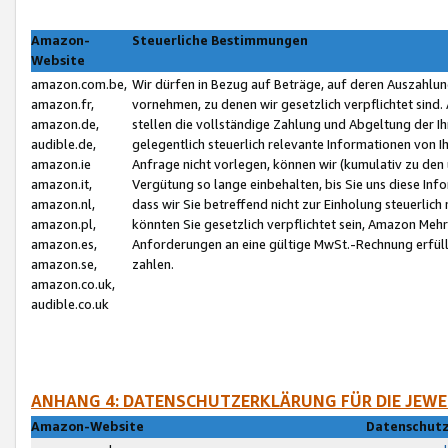
Amazon-
Steuerliche Bestimmungen
Website
amazon.com.be,
Wir dürfen in Bezug auf Beträge, auf deren Auszahlun
amazon.fr,
vornehmen, zu denen wir gesetzlich verpflichtet sind
amazon.de,
stellen die vollständige Zahlung und Abgeltung der 
audible.de,
gelegentlich steuerlich relevante Informationen von I
amazon.ie
Anfrage nicht vorlegen, können wir (kumulativ zu de
amazon.it,
Vergütung so lange einbehalten, bis Sie uns diese Inf
amazon.nl,
dass wir Sie betreffend nicht zur Einholung steuerlich 
amazon.pl,
könnten Sie gesetzlich verpflichtet sein, Amazon Meh
amazon.es,
Anforderungen an eine gültige MwSt.-Rechnung erfüllt
amazon.se,
zahlen.
amazon.co.uk,
audible.co.uk
ANHANG 4: DATENSCHUTZERKLÄRUNG FÜR DIE JEWE
Amazon-Website
Datenschutz