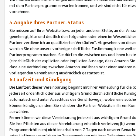
mit dem Partnerprogramm erwarten können, und wir sind nicht für etwa
vornehmen.
5.Angabe Ihres Partner-Status
Sie müssen auf Ihrer Website bzw. an jeder anderen Stelle, an der Am
genehmigt, klar und deutlich den folgenden oder einen im Wesentlichen
Partner verdiene ich an qualifizierten Verkäufen“. Abgesehen von die
werden Sie ohne unsere vorherige schriftliche Zustimmung keine weite
Partnerprogramm machen. Sie dürfen die zwischen uns und Ihnen best
(einschließlich der expliziten oder impliziten Aussage, dass Amazon Si
dass eine Verbindung zwischen Amazon und Ihnen oder einer anderen natü
vorliegenden Vereinbarung ausdrücklich gestattet ist.
6.Laufzeit und Kündigung
Die Laufzeit dieser Vereinbarung beginnt mit Ihrer Anmeldung für die 
jederzeit ordentlich oder aus wichtigem Grund durch schriftliche Kündi
automatisch und unter Ausschluss des Gerichtswegs), wobei eine solch
können kündigen, indem Sie sich über die Partner-Website in Ihrem Ko
auswählen.
Ferner können wir diese Vereinbarung jederzeit aus wichtigem Grund dur
Sie Ihre Pflichten aus dieser Vereinbarung erheblich verletzen; (b) wen
Programmrichtlinien) nicht innerhalb von 7 Tagen nach unserer Benachr
oder Haftungsansprüchen im Zusammenhang mit Ihrer Teilnahme am Pa