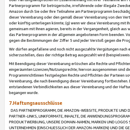
Partnerprogramm für betrügerische, irreführende oder illegale Zwecke
Amazon durch Sie oder Ihre Teilnahme am Partnerprogramm beschädig
dieser Vereinbarung oder den gemäß dieser Vereinbarung von den Vertr
oder künftig unterliegen könnte; (g) wenn wir diese Vereinbarung mit I
gemeinsam mit Ihnen agieren, bereits in der Vergangenheit, gleich aus
das Partnerprogramm in der allgemein angebotenen Form beenden. Vors
gegen die Bestimmungen der Ziffer 5 und jeder Verstoß gegen die Prog
Wir dürfen angefallene und noch nicht ausgezahlte Vergütungen nach 
sicherzustellen, dass der richtige Betrag ausgezahlt wird (beispielsw
Mit Beendigung dieser Vereinbarung erlöschen alle Rechte und Pflichte
eingeräumten Lizenzen/Nutzungsrechte; hiervon ausgenommen sind die in 
Programmrichtlinien festgelegten Rechte und Pflichten der Parteien sow
Vereinbarung, die nach Beendigung dieser Vereinbarung fortbestehen. D
entstandenen Verbindlichkeiten aus dieser Vereinbarung und der Haft
begangen wurde.
7.Haftungsausschlüsse
DAS PARTNERPROGRAMM, DIE AMAZON-WEBSITE, PRODUKTE UND DI
PARTNER-LINKS, LINKFORMATE, INHALTE, DIE ANWENDUNGSPROGR
PRODUKTWERBUNG, UNSERE DOMAIN-NAMEN, MARKEN UND LOGOS S
UNTERNEHMEN (EINSCHLIESSLICH DER AMAZON-MARKEN) UND DIE GE