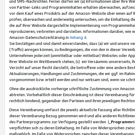
und SMS-Nachrichten. Ferner dürfen wir (a) Informationen über Ihre We
von Partner-Links und Programminhalten erhalten überwachen, aufzei
vor dem Kauf eines Produkts auf der Amazon-Website über einen auf Ih
prüfen, überwachen und anderweitig untersuchen, um die Einhaltung dies
die auf Ihrer Website dargestellte Implementierung von Programminhalt
reproduzieren, verbreiten und darstellen. Informationen darüber, wie w
Amazon-Datenschutzerklärung in
Anhang 4
.
Sie bestätigen und sind damit einverstanden, dass (a) wir und unsere 
(Traffic) anregen können, zu Bedingungen, die von den in dieser Vere
Unternehmen jederzeit (unmittelbar oder mittelbar) Websites oder Appl
Ihrer Website im Wettbewerb stehen, (c) ein Versäumnis unsererseits, I
Verzicht auf unser Recht darstellt, die betroffene oder eine andere B
Aktualisierungen, Handlungen und Zustimmungen, die wir ggf. im Rahme
vorgenommen bzw. erteilt werden und nur wirksam sind, wenn sie schri
Ohne die ausdrückliche vorherige schriftliche Zustimmung von Amazon
abtreten. Vorbehaltlich dieser Einschränkung ist diese Vereinbarung f
rechtlich bindend, gegenüber den Parteien und ihren jeweiligen Rech
Diese Vereinbarung umfasst die jeweils aktuellste Fassung aller Richtli
dieser Vereinbarung Bezug genommen wird und alle anderen Richtlinie
des Partnerprogramms zur Verfügung gestellt werden („
Programmric
verpflichten sich zu deren Einhaltung. Im Falle von Widersprüchen zwi
maßgeblich. Im Falle von Widersprüchen zwischen dieser Vereinbarun