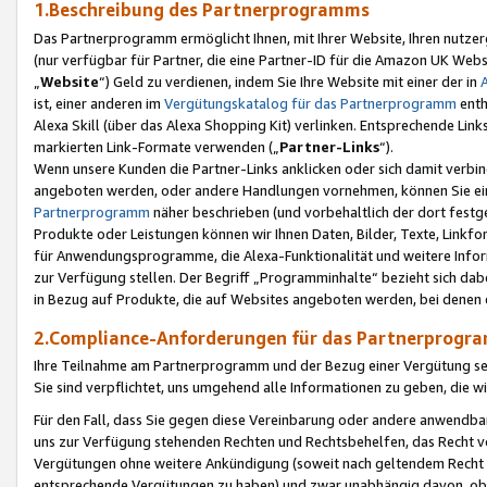
1.Beschreibung des Partnerprogramms
Das Partnerprogramm ermöglicht Ihnen, mit Ihrer Website, Ihren nutzer
(nur verfügbar für Partner, die eine Partner-ID für die Amazon UK We
„
Website
“) Geld zu verdienen, indem Sie Ihre Website mit einer der in
ist, einer anderen im
Vergütungskatalog für das Partnerprogramm
enth
Alexa Skill (über das Alexa Shopping Kit) verlinken. Entsprechende Lin
markierten Link-Formate verwenden („
Partner-Links
“).
Wenn unsere Kunden die Partner-Links anklicken oder sich damit verbi
angeboten werden, oder andere Handlungen vornehmen, können Sie eine
Partnerprogramm
näher beschrieben (und vorbehaltlich der dort festg
Produkte oder Leistungen können wir Ihnen Daten, Bilder, Texte, Linkfo
für Anwendungsprogramme, die Alexa-Funktionalität und weitere Inf
zur Verfügung stellen. Der Begriff „Programminhalte“ bezieht sich dabe
in Bezug auf Produkte, die auf Websites angeboten werden, bei denen 
2.Compliance-Anforderungen für das Partnerprog
Ihre Teilnahme am Partnerprogramm und der Bezug einer Vergütung setz
Sie sind verpflichtet, uns umgehend alle Informationen zu geben, die w
Für den Fall, dass Sie gegen diese Vereinbarung oder andere anwendba
uns zur Verfügung stehenden Rechten und Rechtsbehelfen, das Recht vo
Vergütungen ohne weitere Ankündigung (soweit nach geltendem Recht z
entsprechende Vergütungen zu haben) und zwar unabhängig davon, ob 