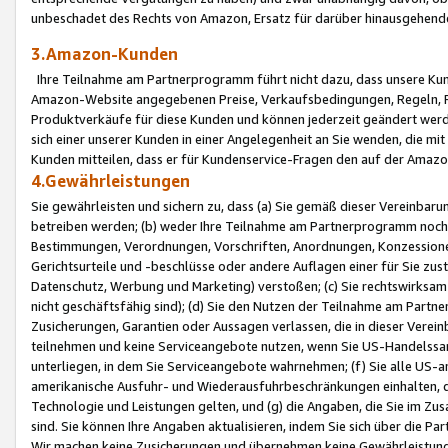
unbeschadet des Rechts von Amazon, Ersatz für darüber hinausgehen
3.Amazon-Kunden
Ihre Teilnahme am Partnerprogramm führt nicht dazu, dass unsere Kun
Amazon-Website angegebenen Preise, Verkaufsbedingungen, Regeln, Ri
Produktverkäufe für diese Kunden und können jederzeit geändert werde
sich einer unserer Kunden in einer Angelegenheit an Sie wenden, die 
Kunden mitteilen, dass er für Kundenservice-Fragen den auf der Ama
4.Gewährleistungen
Sie gewährleisten und sichern zu, dass (a) Sie gemäß dieser Vereinba
betreiben werden; (b) weder Ihre Teilnahme am Partnerprogramm noch d
Bestimmungen, Verordnungen, Vorschriften, Anordnungen, Konzessionen,
Gerichtsurteile und -beschlüsse oder andere Auflagen einer für Sie zu
Datenschutz, Werbung und Marketing) verstoßen; (c) Sie rechtswirksam 
nicht geschäftsfähig sind); (d) Sie den Nutzen der Teilnahme am Partne
Zusicherungen, Garantien oder Aussagen verlassen, die in dieser Verein
teilnehmen und keine Serviceangebote nutzen, wenn Sie US-Handelssa
unterliegen, in dem Sie Serviceangebote wahrnehmen; (f) Sie alle US
amerikanische Ausfuhr- und Wiederausfuhrbeschränkungen einhalten, 
Technologie und Leistungen gelten, und (g) die Angaben, die Sie im 
sind. Sie können Ihre Angaben aktualisieren, indem Sie sich über die 
Wir machen keine Zusicherungen und übernehmen keine Gewährleistun