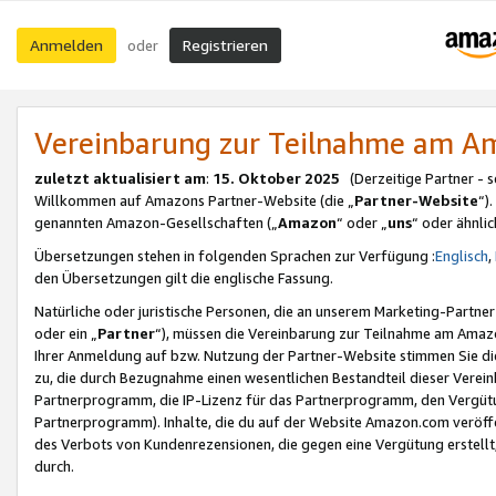
Anmelden
Registrieren
oder
Vereinbarung zur Teilnahme am 
zuletzt aktualisiert am
:
15. Oktober 2025
(Derzeitige Partner - 
Willkommen auf Amazons Partner-Website (die „
Partner-Website
“)
genannten Amazon-Gesellschaften („
Amazon
“ oder „
uns
“ oder ähnli
Übersetzungen stehen in folgenden Sprachen zur Verfügung :
Englisch
,
den Übersetzungen gilt die englische Fassung.
Natürliche oder juristische Personen, die an unserem Marketing-Partn
oder ein „
Partner
“), müssen die Vereinbarung zur Teilnahme am Ama
Ihrer Anmeldung auf bzw. Nutzung der Partner-Website stimmen Sie die
zu, die durch Bezugnahme einen wesentlichen Bestandteil dieser Verei
Partnerprogramm, die IP-Lizenz für das Partnerprogramm, den Vergütu
Partnerprogramm). Inhalte, die du auf der Website Amazon.com veröffe
des Verbots von Kundenrezensionen, die gegen eine Vergütung erstellt, 
durch.