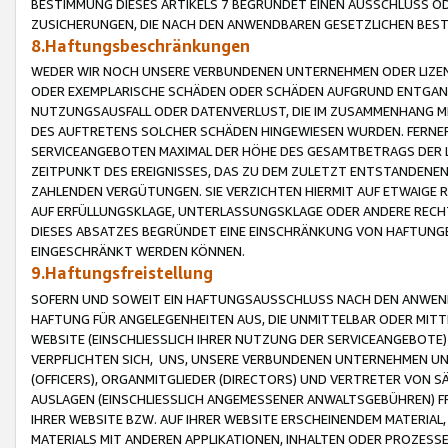
BESTIMMUNG DIESES ARTIKELS 7 BEGRÜNDET EINEN AUSSCHLUSS 
ZUSICHERUNGEN, DIE NACH DEN ANWENDBAREN GESETZLICHEN BE
8.Haftungsbeschränkungen
WEDER WIR NOCH UNSERE VERBUNDENEN UNTERNEHMEN ODER LIZEN
ODER EXEMPLARISCHE SCHÄDEN ODER SCHÄDEN AUFGRUND ENTGANG
NUTZUNGSAUSFALL ODER DATENVERLUST, DIE IM ZUSAMMENHANG MI
DES AUFTRETENS SOLCHER SCHÄDEN HINGEWIESEN WURDEN. FERN
SERVICEANGEBOTEN MAXIMAL DER HÖHE DES GESAMTBETRAGS DER 
ZEITPUNKT DES EREIGNISSES, DAS ZU DEM ZULETZT ENTSTANDENE
ZAHLENDEN VERGÜTUNGEN. SIE VERZICHTEN HIERMIT AUF ETWAIGE 
AUF ERFÜLLUNGSKLAGE, UNTERLASSUNGSKLAGE ODER ANDERE RECHT
DIESES ABSATZES BEGRÜNDET EINE EINSCHRÄNKUNG VON HAFTUNG
EINGESCHRÄNKT WERDEN KÖNNEN.
9.Haftungsfreistellung
SOFERN UND SOWEIT EIN HAFTUNGSAUSSCHLUSS NACH DEN ANWENDB
HAFTUNG FÜR ANGELEGENHEITEN AUS, DIE UNMITTELBAR ODER MITT
WEBSITE (EINSCHLIESSLICH IHRER NUTZUNG DER SERVICEANGEBOTE)
VERPFLICHTEN SICH, UNS, UNSERE VERBUNDENEN UNTERNEHMEN UN
(OFFICERS), ORGANMITGLIEDER (DIRECTORS) UND VERTRETER VON 
AUSLAGEN (EINSCHLIESSLICH ANGEMESSENER ANWALTSGEBÜHREN) FR
IHRER WEBSITE BZW. AUF IHRER WEBSITE ERSCHEINENDEM MATERIAL
MATERIALS MIT ANDEREN APPLIKATIONEN, INHALTEN ODER PROZESSE