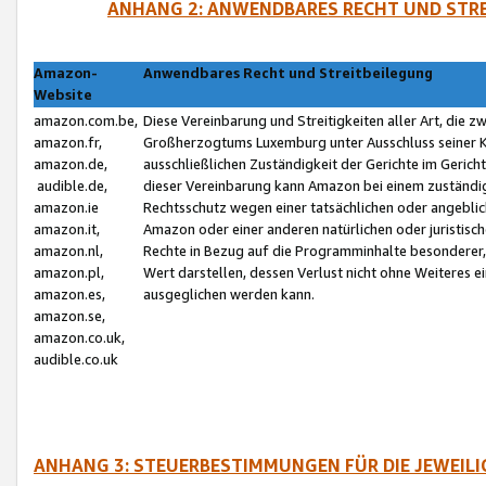
ANHANG 2: ANWENDBARES RECHT UND STRE
Amazon-
Anwendbares Recht und Streitbeilegung
Website
amazon.com.be,
Diese Vereinbarung und Streitigkeiten aller Art, die 
amazon.fr,
Großherzogtums Luxemburg unter Ausschluss seiner Kol
amazon.de,
ausschließlichen Zuständigkeit der Gerichte im Geri
audible.de,
dieser Vereinbarung kann Amazon bei einem zuständig
amazon.ie
Rechtsschutz wegen einer tatsächlichen oder angebli
amazon.it,
Amazon oder einer anderen natürlichen oder juristisc
amazon.nl,
Rechte in Bezug auf die Programminhalte besonderer,
amazon.pl,
Wert darstellen, dessen Verlust nicht ohne Weiteres e
amazon.es,
ausgeglichen werden kann.
amazon.se,
amazon.co.uk,
audible.co.uk
ANHANG 3: STEUERBESTIMMUNGEN FÜR DIE JEWEIL