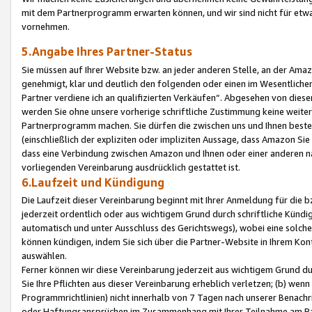
mit dem Partnerprogramm erwarten können, und wir sind nicht für etwa
vornehmen.
5.Angabe Ihres Partner-Status
Sie müssen auf Ihrer Website bzw. an jeder anderen Stelle, an der Am
genehmigt, klar und deutlich den folgenden oder einen im Wesentlichen
Partner verdiene ich an qualifizierten Verkäufen“. Abgesehen von die
werden Sie ohne unsere vorherige schriftliche Zustimmung keine weite
Partnerprogramm machen. Sie dürfen die zwischen uns und Ihnen best
(einschließlich der expliziten oder impliziten Aussage, dass Amazon Si
dass eine Verbindung zwischen Amazon und Ihnen oder einer anderen natü
vorliegenden Vereinbarung ausdrücklich gestattet ist.
6.Laufzeit und Kündigung
Die Laufzeit dieser Vereinbarung beginnt mit Ihrer Anmeldung für die 
jederzeit ordentlich oder aus wichtigem Grund durch schriftliche Kündi
automatisch und unter Ausschluss des Gerichtswegs), wobei eine solch
können kündigen, indem Sie sich über die Partner-Website in Ihrem Ko
auswählen.
Ferner können wir diese Vereinbarung jederzeit aus wichtigem Grund dur
Sie Ihre Pflichten aus dieser Vereinbarung erheblich verletzen; (b) wen
Programmrichtlinien) nicht innerhalb von 7 Tagen nach unserer Benachr
oder Haftungsansprüchen im Zusammenhang mit Ihrer Teilnahme am Pa