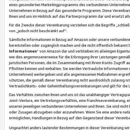
eines gesonderten Marketingprogramms des verbundenen Unternehmens
Unternehmen in Bezug auf das gesonderte Programm. Diese Vereinbarung
Ihnen und uns im Hinblick auf das Partnerprogramm dar und ersetzt al
Für die Zwecke dieser Vereinbarung verstehen sich die Begriffe „schließ
von „jedoch nicht beschränkt auf“.
Sämtliche Informationen in Bezug auf Amazon oder unsere verbunde
bereitstellen oder zugänglich machen und die nicht öffentlich bekannt bz
Informationen
“ von Amazon dar und verbleiben im alleinigen Eigent
wie dies angemessenerweise für die Erbringung Ihrer Leistungen gemäß d
juristischen Personen, die im Zusammenhang mit Ihrem Konto Zugriff au
Pflichten kennen und einhalten. Sie werden Vertrauliche Informationen 
Unternehmen) weitergeben und alle angemessenen Maßnahmen ergreifen
schützen, die gemäß dieser Vereinbarung nicht ausdrücklich zulässig is
Vertraulichkeits- oder Geheimhaltungsvereinbarungen und gilt für die
Das Verhältnis zwischen Ihnen und uns ist das unabhängiger Vertragspa
Joint-Venture, ein Vertretungsverhältnis, eine Franchisevereinbarung, 
unseren jeweiligen verbundenen Unternehmen und Ihnen. Sie sind ni
oder Zusagen abzugeben oder anzunehmen. Wenn Sie eine andere natürli
ermöglichen, Handlungen in Bezug auf den Gegenstand dieser Vereinbar
Ungeachtet anders lautender Bestimmungen in dieser Vereinbarung wird