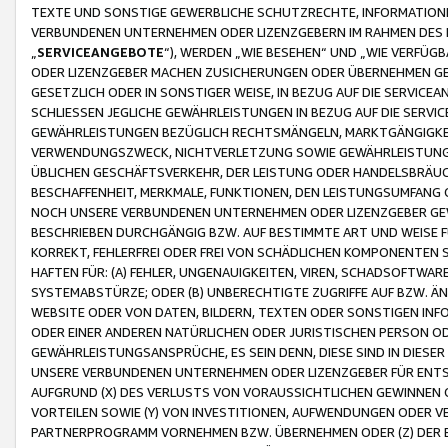
TEXTE UND SONSTIGE GEWERBLICHE SCHUTZRECHTE, INFORMATIONE
VERBUNDENEN UNTERNEHMEN ODER LIZENZGEBERN IM RAHMEN DES
„
SERVICEANGEBOTE
“), WERDEN „WIE BESEHEN“ UND „WIE VERFÜ
ODER LIZENZGEBER MACHEN ZUSICHERUNGEN ODER ÜBERNEHMEN GEW
GESETZLICH ODER IN SONSTIGER WEISE, IN BEZUG AUF DIE SERVI
SCHLIESSEN JEGLICHE GEWÄHRLEISTUNGEN IN BEZUG AUF DIE SERVI
GEWÄHRLEISTUNGEN BEZÜGLICH RECHTSMÄNGELN, MARKTGÄNGIGKEIT
VERWENDUNGSZWECK, NICHTVERLETZUNG SOWIE GEWÄHRLEISTUNGEN 
ÜBLICHEN GESCHÄFTSVERKEHR, DER LEISTUNG ODER HANDELSBRÄUCH
BESCHAFFENHEIT, MERKMALE, FUNKTIONEN, DEN LEISTUNGSUMFANG 
NOCH UNSERE VERBUNDENEN UNTERNEHMEN ODER LIZENZGEBER GEWÄ
BESCHRIEBEN DURCHGÄNGIG BZW. AUF BESTIMMTE ART UND WEISE
KORREKT, FEHLERFREI ODER FREI VON SCHÄDLICHEN KOMPONENTEN
HAFTEN FÜR: (A) FEHLER, UNGENAUIGKEITEN, VIREN, SCHADSOFTW
SYSTEMABSTÜRZE; ODER (B) UNBERECHTIGTE ZUGRIFFE AUF BZW. 
WEBSITE ODER VON DATEN, BILDERN, TEXTEN ODER SONSTIGEN INF
ODER EINER ANDEREN NATÜRLICHEN ODER JURISTISCHEN PERSON OD
GEWÄHRLEISTUNGSANSPRÜCHE, ES SEIN DENN, DIESE SIND IN DIES
UNSERE VERBUNDENEN UNTERNEHMEN ODER LIZENZGEBER FÜR EN
AUFGRUND (X) DES VERLUSTS VON VORAUSSICHTLICHEN GEWINNEN
VORTEILEN SOWIE (Y) VON INVESTITIONEN, AUFWENDUNGEN ODER VE
PARTNERPROGRAMM VORNEHMEN BZW. ÜBERNEHMEN ODER (Z) DER 