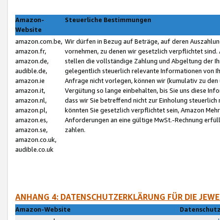
Amazon-
Steuerliche Bestimmungen
Website
amazon.com.be,
Wir dürfen in Bezug auf Beträge, auf deren Auszahlun
amazon.fr,
vornehmen, zu denen wir gesetzlich verpflichtet sind
amazon.de,
stellen die vollständige Zahlung und Abgeltung der 
audible.de,
gelegentlich steuerlich relevante Informationen von I
amazon.ie
Anfrage nicht vorlegen, können wir (kumulativ zu de
amazon.it,
Vergütung so lange einbehalten, bis Sie uns diese Inf
amazon.nl,
dass wir Sie betreffend nicht zur Einholung steuerlich 
amazon.pl,
könnten Sie gesetzlich verpflichtet sein, Amazon Meh
amazon.es,
Anforderungen an eine gültige MwSt.-Rechnung erfüllt
amazon.se,
zahlen.
amazon.co.uk,
audible.co.uk
ANHANG 4: DATENSCHUTZERKLÄRUNG FÜR DIE JEWE
Amazon-Website
Datenschutz