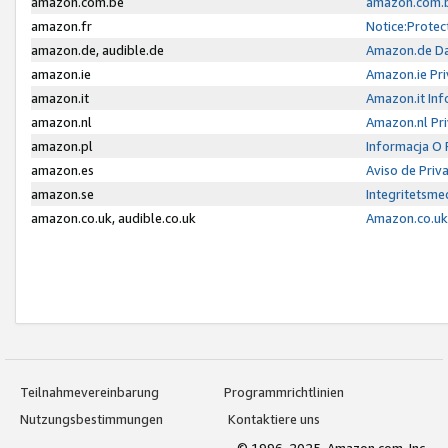
amazon.com.be
amazon.com.b
amazon.fr
Notice:Protec
amazon.de, audible.de
Amazon.de Da
amazon.ie
Amazon.ie Pri
amazon.it
Amazon.it Inf
amazon.nl
Amazon.nl Pri
amazon.pl
Informacja O
amazon.es
Aviso de Priv
amazon.se
Integritetsm
amazon.co.uk, audible.co.uk
Amazon.co.uk 
Teilnahmevereinbarung
Programmrichtlinien
Nutzungsbestimmungen
Kontaktiere uns