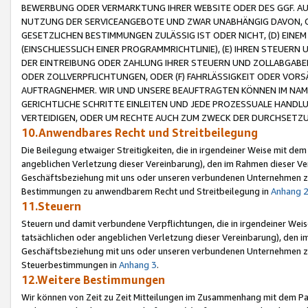
BEWERBUNG ODER VERMARKTUNG IHRER WEBSITE ODER DES GGF. AUF 
NUTZUNG DER SERVICEANGEBOTE UND ZWAR UNABHÄNGIG DAVON, O
GESETZLICHEN BESTIMMUNGEN ZULÄSSIG IST ODER NICHT, (D) EINE
(EINSCHLIESSLICH EINER PROGRAMMRICHTLINIE), (E) IHREN STEUER
DER EINTREIBUNG ODER ZAHLUNG IHRER STEUERN UND ZOLLABGAB
ODER ZOLLVERPFLICHTUNGEN, ODER (F) FAHRLÄSSIGKEIT ODER VORS
AUFTRAGNEHMER. WIR UND UNSERE BEAUFTRAGTEN KÖNNEN IM NAME
GERICHTLICHE SCHRITTE EINLEITEN UND JEDE PROZESSUALE HAND
VERTEIDIGEN, ODER UM RECHTE AUCH ZUM ZWECK DER DURCHSETZU
10.Anwendbares Recht und Streitbeilegung
Die Beilegung etwaiger Streitigkeiten, die in irgendeiner Weise mit de
angeblichen Verletzung dieser Vereinbarung), den im Rahmen dieser Ve
Geschäftsbeziehung mit uns oder unseren verbundenen Unternehmen zu
Bestimmungen zu anwendbarem Recht und Streitbeilegung in
Anhang 
11.Steuern
Steuern und damit verbundene Verpflichtungen, die in irgendeiner Wei
tatsächlichen oder angeblichen Verletzung dieser Vereinbarung), den 
Geschäftsbeziehung mit uns oder unseren verbundenen Unternehmen z
Steuerbestimmungen in
Anhang 3
.
12.Weitere Bestimmungen
Wir können von Zeit zu Zeit Mitteilungen im Zusammenhang mit dem Par