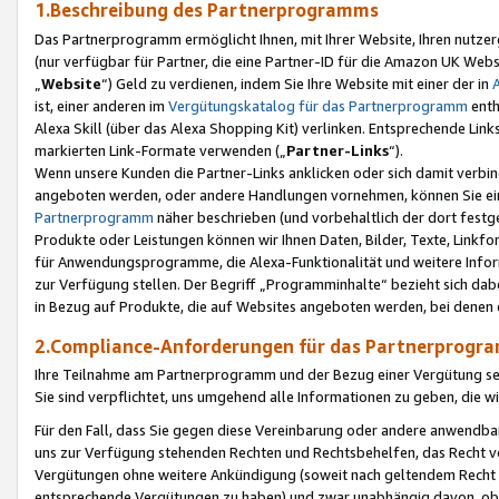
1.Beschreibung des Partnerprogramms
Das Partnerprogramm ermöglicht Ihnen, mit Ihrer Website, Ihren nutzer
(nur verfügbar für Partner, die eine Partner-ID für die Amazon UK We
„
Website
“) Geld zu verdienen, indem Sie Ihre Website mit einer der in
ist, einer anderen im
Vergütungskatalog für das Partnerprogramm
enth
Alexa Skill (über das Alexa Shopping Kit) verlinken. Entsprechende Lin
markierten Link-Formate verwenden („
Partner-Links
“).
Wenn unsere Kunden die Partner-Links anklicken oder sich damit verbi
angeboten werden, oder andere Handlungen vornehmen, können Sie eine
Partnerprogramm
näher beschrieben (und vorbehaltlich der dort festg
Produkte oder Leistungen können wir Ihnen Daten, Bilder, Texte, Linkfo
für Anwendungsprogramme, die Alexa-Funktionalität und weitere Inf
zur Verfügung stellen. Der Begriff „Programminhalte“ bezieht sich dabe
in Bezug auf Produkte, die auf Websites angeboten werden, bei denen 
2.Compliance-Anforderungen für das Partnerprog
Ihre Teilnahme am Partnerprogramm und der Bezug einer Vergütung setz
Sie sind verpflichtet, uns umgehend alle Informationen zu geben, die w
Für den Fall, dass Sie gegen diese Vereinbarung oder andere anwendba
uns zur Verfügung stehenden Rechten und Rechtsbehelfen, das Recht vo
Vergütungen ohne weitere Ankündigung (soweit nach geltendem Recht z
entsprechende Vergütungen zu haben) und zwar unabhängig davon, ob 