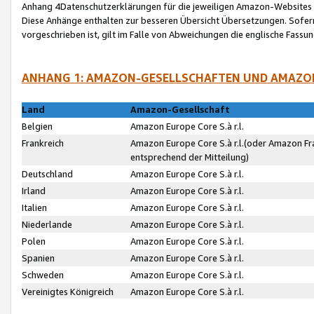
Anhang 4Datenschutzerklärungen für die jeweiligen Amazon-Websites
Diese Anhänge enthalten zur besseren Übersicht Übersetzungen. Sofe
vorgeschrieben ist, gilt im Falle von Abweichungen die englische Fass
ANHANG 1: AMAZON-GESELLSCHAFTEN UND AMAZO
Land
Amazon-Gesellschaft
Belgien
Amazon Europe Core S.à r.l.
Frankreich
Amazon Europe Core S.à r.l.(oder Amazon Fr
entsprechend der Mitteilung)
Deutschland
Amazon Europe Core S.à r.l.
Irland
Amazon Europe Core S.à r.l.
Italien
Amazon Europe Core S.à r.l.
Niederlande
Amazon Europe Core S.à r.l.
Polen
Amazon Europe Core S.à r.l.
Spanien
Amazon Europe Core S.à r.l.
Schweden
Amazon Europe Core S.à r.l.
Vereinigtes Königreich
Amazon Europe Core S.à r.l.