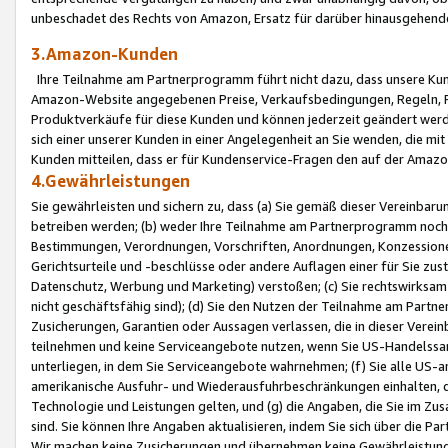
unbeschadet des Rechts von Amazon, Ersatz für darüber hinausgehen
3.Amazon-Kunden
Ihre Teilnahme am Partnerprogramm führt nicht dazu, dass unsere Kun
Amazon-Website angegebenen Preise, Verkaufsbedingungen, Regeln, Ri
Produktverkäufe für diese Kunden und können jederzeit geändert werde
sich einer unserer Kunden in einer Angelegenheit an Sie wenden, die 
Kunden mitteilen, dass er für Kundenservice-Fragen den auf der Ama
4.Gewährleistungen
Sie gewährleisten und sichern zu, dass (a) Sie gemäß dieser Vereinba
betreiben werden; (b) weder Ihre Teilnahme am Partnerprogramm noch d
Bestimmungen, Verordnungen, Vorschriften, Anordnungen, Konzessionen,
Gerichtsurteile und -beschlüsse oder andere Auflagen einer für Sie zu
Datenschutz, Werbung und Marketing) verstoßen; (c) Sie rechtswirksam 
nicht geschäftsfähig sind); (d) Sie den Nutzen der Teilnahme am Partne
Zusicherungen, Garantien oder Aussagen verlassen, die in dieser Verein
teilnehmen und keine Serviceangebote nutzen, wenn Sie US-Handelssa
unterliegen, in dem Sie Serviceangebote wahrnehmen; (f) Sie alle US
amerikanische Ausfuhr- und Wiederausfuhrbeschränkungen einhalten, 
Technologie und Leistungen gelten, und (g) die Angaben, die Sie im 
sind. Sie können Ihre Angaben aktualisieren, indem Sie sich über die 
Wir machen keine Zusicherungen und übernehmen keine Gewährleistun