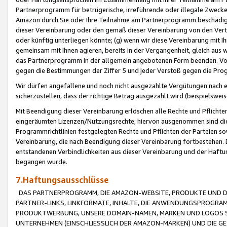
Partnerprogramm für betrügerische, irreführende oder illegale Zwecke
Amazon durch Sie oder Ihre Teilnahme am Partnerprogramm beschädig
dieser Vereinbarung oder den gemäß dieser Vereinbarung von den Vertr
oder künftig unterliegen könnte; (g) wenn wir diese Vereinbarung mit I
gemeinsam mit Ihnen agieren, bereits in der Vergangenheit, gleich aus
das Partnerprogramm in der allgemein angebotenen Form beenden. Vors
gegen die Bestimmungen der Ziffer 5 und jeder Verstoß gegen die Prog
Wir dürfen angefallene und noch nicht ausgezahlte Vergütungen nach 
sicherzustellen, dass der richtige Betrag ausgezahlt wird (beispielsw
Mit Beendigung dieser Vereinbarung erlöschen alle Rechte und Pflichte
eingeräumten Lizenzen/Nutzungsrechte; hiervon ausgenommen sind die in 
Programmrichtlinien festgelegten Rechte und Pflichten der Parteien sow
Vereinbarung, die nach Beendigung dieser Vereinbarung fortbestehen. D
entstandenen Verbindlichkeiten aus dieser Vereinbarung und der Haft
begangen wurde.
7.Haftungsausschlüsse
DAS PARTNERPROGRAMM, DIE AMAZON-WEBSITE, PRODUKTE UND DI
PARTNER-LINKS, LINKFORMATE, INHALTE, DIE ANWENDUNGSPROGR
PRODUKTWERBUNG, UNSERE DOMAIN-NAMEN, MARKEN UND LOGOS S
UNTERNEHMEN (EINSCHLIESSLICH DER AMAZON-MARKEN) UND DIE GE