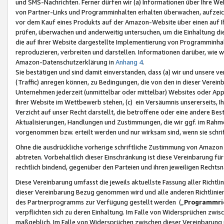
und SMS-Nachrichten. Ferner dürfen wir (a) Informationen über Ihre We
von Partner-Links und Programminhalten erhalten überwachen, aufzei
vor dem Kauf eines Produkts auf der Amazon-Website über einen auf Ih
prüfen, überwachen und anderweitig untersuchen, um die Einhaltung dies
die auf Ihrer Website dargestellte Implementierung von Programminhalt
reproduzieren, verbreiten und darstellen. Informationen darüber, wie w
Amazon-Datenschutzerklärung in
Anhang 4
.
Sie bestätigen und sind damit einverstanden, dass (a) wir und unsere 
(Traffic) anregen können, zu Bedingungen, die von den in dieser Vere
Unternehmen jederzeit (unmittelbar oder mittelbar) Websites oder Appl
Ihrer Website im Wettbewerb stehen, (c) ein Versäumnis unsererseits, I
Verzicht auf unser Recht darstellt, die betroffene oder eine andere B
Aktualisierungen, Handlungen und Zustimmungen, die wir ggf. im Rahme
vorgenommen bzw. erteilt werden und nur wirksam sind, wenn sie schri
Ohne die ausdrückliche vorherige schriftliche Zustimmung von Amazon
abtreten. Vorbehaltlich dieser Einschränkung ist diese Vereinbarung f
rechtlich bindend, gegenüber den Parteien und ihren jeweiligen Rech
Diese Vereinbarung umfasst die jeweils aktuellste Fassung aller Richtli
dieser Vereinbarung Bezug genommen wird und alle anderen Richtlinie
des Partnerprogramms zur Verfügung gestellt werden („
Programmric
verpflichten sich zu deren Einhaltung. Im Falle von Widersprüchen zwi
maßgeblich. Im Falle von Widersprüchen zwischen dieser Vereinbarun