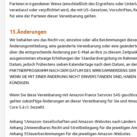
Parteien in irgendeiner Weise (einschließlich des Ergreifens oder Unt
veranlasst oder verpflichtet wird, die mit US-Gesetzen, Vorschriften,
für eine der Parteien dieser Vereinbarung gelten.
13.Änderungen
Wir behalten uns das Recht vor, einzelne oder alle Bestimmungen diese
Änderungsmitteilung, eine geänderte Vereinbarung oder eine geänderte 
über die entsprechende Änderung per E-Mail an Ihre zu diesem Zeitpun
ausgenommen etwaige Erhöhungen der Standardvergütung im Rahmen
Datum, jedoch frühestens sieben Kalendertage nach dem Datum, an de
PARTNERPROGRAMM NACH DEM DATUM DES WIRKSAMWERDENS DER Ä
WENN SIE MIT EINER ÄNDERUNG NICHT EINVERSTANDEN SIND, HABEN S
KÜNDIGEN.
Wenn Sie diese Vereinbarung mit Amazon France Services SAS geschlo
gelten zukünftige Änderungen an dieser Vereinbarung für Sie und Ama
Core S.à r.l. bezieht.
Anhang 1Amazon-Gesellschaften und Amazon-Websites nach Ländern
Anhang 2Anwendbares Recht und Streitbeilegung für die jeweiligen 
Anhang 3Steuerbestimmungen für die jeweiligen Amazon-Websites