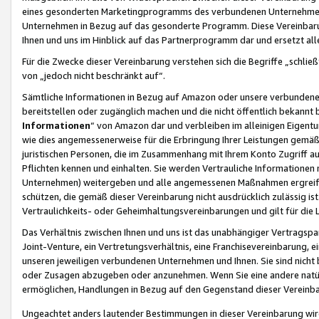
eines gesonderten Marketingprogramms des verbundenen Unternehmens
Unternehmen in Bezug auf das gesonderte Programm. Diese Vereinbarung
Ihnen und uns im Hinblick auf das Partnerprogramm dar und ersetzt al
Für die Zwecke dieser Vereinbarung verstehen sich die Begriffe „schließ
von „jedoch nicht beschränkt auf“.
Sämtliche Informationen in Bezug auf Amazon oder unsere verbunde
bereitstellen oder zugänglich machen und die nicht öffentlich bekannt bz
Informationen
“ von Amazon dar und verbleiben im alleinigen Eigent
wie dies angemessenerweise für die Erbringung Ihrer Leistungen gemäß d
juristischen Personen, die im Zusammenhang mit Ihrem Konto Zugriff au
Pflichten kennen und einhalten. Sie werden Vertrauliche Informationen 
Unternehmen) weitergeben und alle angemessenen Maßnahmen ergreifen
schützen, die gemäß dieser Vereinbarung nicht ausdrücklich zulässig is
Vertraulichkeits- oder Geheimhaltungsvereinbarungen und gilt für die
Das Verhältnis zwischen Ihnen und uns ist das unabhängiger Vertragspa
Joint-Venture, ein Vertretungsverhältnis, eine Franchisevereinbarung, 
unseren jeweiligen verbundenen Unternehmen und Ihnen. Sie sind ni
oder Zusagen abzugeben oder anzunehmen. Wenn Sie eine andere natürli
ermöglichen, Handlungen in Bezug auf den Gegenstand dieser Vereinbar
Ungeachtet anders lautender Bestimmungen in dieser Vereinbarung wird