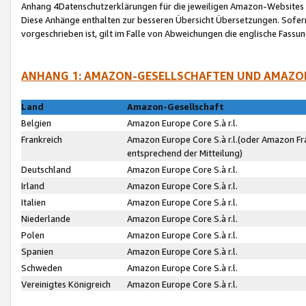
Anhang 4Datenschutzerklärungen für die jeweiligen Amazon-Websites
Diese Anhänge enthalten zur besseren Übersicht Übersetzungen. Sofe
vorgeschrieben ist, gilt im Falle von Abweichungen die englische Fass
ANHANG 1: AMAZON-GESELLSCHAFTEN UND AMAZO
Land
Amazon-Gesellschaft
Belgien
Amazon Europe Core S.à r.l.
Frankreich
Amazon Europe Core S.à r.l.(oder Amazon Fr
entsprechend der Mitteilung)
Deutschland
Amazon Europe Core S.à r.l.
Irland
Amazon Europe Core S.à r.l.
Italien
Amazon Europe Core S.à r.l.
Niederlande
Amazon Europe Core S.à r.l.
Polen
Amazon Europe Core S.à r.l.
Spanien
Amazon Europe Core S.à r.l.
Schweden
Amazon Europe Core S.à r.l.
Vereinigtes Königreich
Amazon Europe Core S.à r.l.