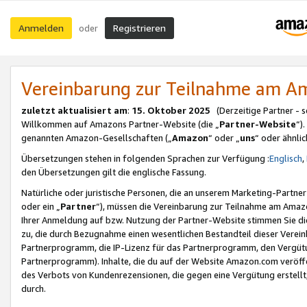
Anmelden
Registrieren
oder
Vereinbarung zur Teilnahme am 
zuletzt aktualisiert am
:
15. Oktober 2025
(Derzeitige Partner - 
Willkommen auf Amazons Partner-Website (die „
Partner-Website
“)
genannten Amazon-Gesellschaften („
Amazon
“ oder „
uns
“ oder ähnli
Übersetzungen stehen in folgenden Sprachen zur Verfügung :
Englisch
,
den Übersetzungen gilt die englische Fassung.
Natürliche oder juristische Personen, die an unserem Marketing-Partn
oder ein „
Partner
“), müssen die Vereinbarung zur Teilnahme am Ama
Ihrer Anmeldung auf bzw. Nutzung der Partner-Website stimmen Sie die
zu, die durch Bezugnahme einen wesentlichen Bestandteil dieser Verei
Partnerprogramm, die IP-Lizenz für das Partnerprogramm, den Vergütu
Partnerprogramm). Inhalte, die du auf der Website Amazon.com veröffe
des Verbots von Kundenrezensionen, die gegen eine Vergütung erstellt, 
durch.