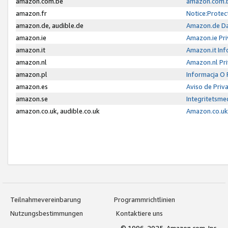
amazon.com.be
amazon.com.b
amazon.fr
Notice:Protec
amazon.de, audible.de
Amazon.de Da
amazon.ie
Amazon.ie Pri
amazon.it
Amazon.it Inf
amazon.nl
Amazon.nl Pri
amazon.pl
Informacja O
amazon.es
Aviso de Priv
amazon.se
Integritetsm
amazon.co.uk, audible.co.uk
Amazon.co.uk 
Teilnahmevereinbarung
Programmrichtlinien
Nutzungsbestimmungen
Kontaktiere uns