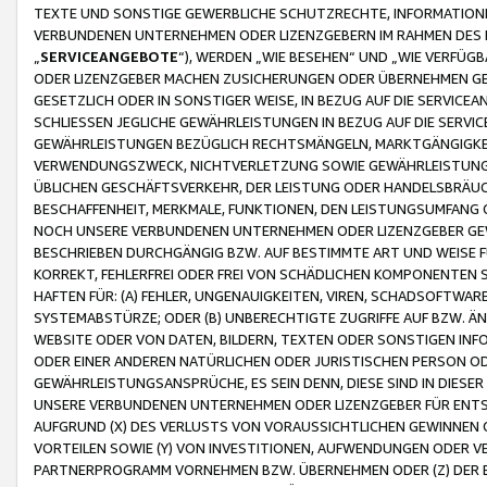
TEXTE UND SONSTIGE GEWERBLICHE SCHUTZRECHTE, INFORMATIONE
VERBUNDENEN UNTERNEHMEN ODER LIZENZGEBERN IM RAHMEN DES
„
SERVICEANGEBOTE
“), WERDEN „WIE BESEHEN“ UND „WIE VERFÜ
ODER LIZENZGEBER MACHEN ZUSICHERUNGEN ODER ÜBERNEHMEN GEW
GESETZLICH ODER IN SONSTIGER WEISE, IN BEZUG AUF DIE SERVI
SCHLIESSEN JEGLICHE GEWÄHRLEISTUNGEN IN BEZUG AUF DIE SERVI
GEWÄHRLEISTUNGEN BEZÜGLICH RECHTSMÄNGELN, MARKTGÄNGIGKEIT
VERWENDUNGSZWECK, NICHTVERLETZUNG SOWIE GEWÄHRLEISTUNGEN 
ÜBLICHEN GESCHÄFTSVERKEHR, DER LEISTUNG ODER HANDELSBRÄUCH
BESCHAFFENHEIT, MERKMALE, FUNKTIONEN, DEN LEISTUNGSUMFANG 
NOCH UNSERE VERBUNDENEN UNTERNEHMEN ODER LIZENZGEBER GEWÄ
BESCHRIEBEN DURCHGÄNGIG BZW. AUF BESTIMMTE ART UND WEISE
KORREKT, FEHLERFREI ODER FREI VON SCHÄDLICHEN KOMPONENTEN
HAFTEN FÜR: (A) FEHLER, UNGENAUIGKEITEN, VIREN, SCHADSOFTW
SYSTEMABSTÜRZE; ODER (B) UNBERECHTIGTE ZUGRIFFE AUF BZW. 
WEBSITE ODER VON DATEN, BILDERN, TEXTEN ODER SONSTIGEN INF
ODER EINER ANDEREN NATÜRLICHEN ODER JURISTISCHEN PERSON OD
GEWÄHRLEISTUNGSANSPRÜCHE, ES SEIN DENN, DIESE SIND IN DIES
UNSERE VERBUNDENEN UNTERNEHMEN ODER LIZENZGEBER FÜR EN
AUFGRUND (X) DES VERLUSTS VON VORAUSSICHTLICHEN GEWINNEN
VORTEILEN SOWIE (Y) VON INVESTITIONEN, AUFWENDUNGEN ODER VE
PARTNERPROGRAMM VORNEHMEN BZW. ÜBERNEHMEN ODER (Z) DER 