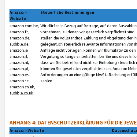
Amazon-
Steuerliche Bestimmungen
Website
amazon.com.be,
Wir dürfen in Bezug auf Beträge, auf deren Auszahlun
amazon.fr,
vornehmen, zu denen wir gesetzlich verpflichtet sind
amazon.de,
stellen die vollständige Zahlung und Abgeltung der 
audible.de,
gelegentlich steuerlich relevante Informationen von I
amazon.ie
Anfrage nicht vorlegen, können wir (kumulativ zu de
amazon.it,
Vergütung so lange einbehalten, bis Sie uns diese Inf
amazon.nl,
dass wir Sie betreffend nicht zur Einholung steuerlich 
amazon.pl,
könnten Sie gesetzlich verpflichtet sein, Amazon Meh
amazon.es,
Anforderungen an eine gültige MwSt.-Rechnung erfüllt
amazon.se,
zahlen.
amazon.co.uk,
audible.co.uk
ANHANG 4: DATENSCHUTZERKLÄRUNG FÜR DIE JEWE
Amazon-Website
Datenschutz