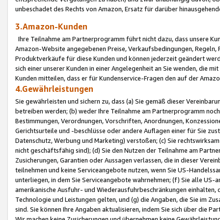
unbeschadet des Rechts von Amazon, Ersatz für darüber hinausgehen
3.Amazon-Kunden
Ihre Teilnahme am Partnerprogramm führt nicht dazu, dass unsere Kun
Amazon-Website angegebenen Preise, Verkaufsbedingungen, Regeln, Ri
Produktverkäufe für diese Kunden und können jederzeit geändert werde
sich einer unserer Kunden in einer Angelegenheit an Sie wenden, die 
Kunden mitteilen, dass er für Kundenservice-Fragen den auf der Ama
4.Gewährleistungen
Sie gewährleisten und sichern zu, dass (a) Sie gemäß dieser Vereinba
betreiben werden; (b) weder Ihre Teilnahme am Partnerprogramm noch d
Bestimmungen, Verordnungen, Vorschriften, Anordnungen, Konzessionen,
Gerichtsurteile und -beschlüsse oder andere Auflagen einer für Sie zu
Datenschutz, Werbung und Marketing) verstoßen; (c) Sie rechtswirksam 
nicht geschäftsfähig sind); (d) Sie den Nutzen der Teilnahme am Partne
Zusicherungen, Garantien oder Aussagen verlassen, die in dieser Verein
teilnehmen und keine Serviceangebote nutzen, wenn Sie US-Handelssa
unterliegen, in dem Sie Serviceangebote wahrnehmen; (f) Sie alle US
amerikanische Ausfuhr- und Wiederausfuhrbeschränkungen einhalten, 
Technologie und Leistungen gelten, und (g) die Angaben, die Sie im 
sind. Sie können Ihre Angaben aktualisieren, indem Sie sich über die 
Wir machen keine Zusicherungen und übernehmen keine Gewährleistun