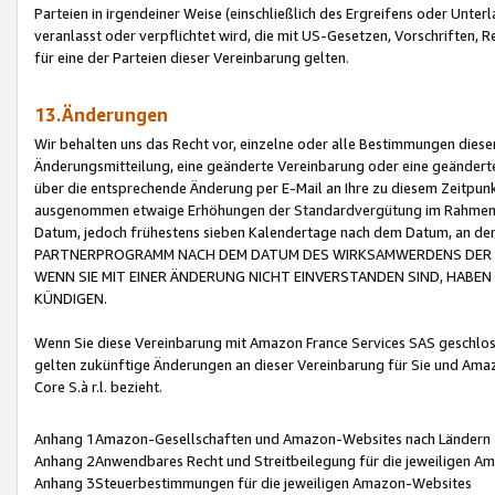
Parteien in irgendeiner Weise (einschließlich des Ergreifens oder Unt
veranlasst oder verpflichtet wird, die mit US-Gesetzen, Vorschriften,
für eine der Parteien dieser Vereinbarung gelten.
13.Änderungen
Wir behalten uns das Recht vor, einzelne oder alle Bestimmungen diese
Änderungsmitteilung, eine geänderte Vereinbarung oder eine geänderte 
über die entsprechende Änderung per E-Mail an Ihre zu diesem Zeitpun
ausgenommen etwaige Erhöhungen der Standardvergütung im Rahmen
Datum, jedoch frühestens sieben Kalendertage nach dem Datum, an de
PARTNERPROGRAMM NACH DEM DATUM DES WIRKSAMWERDENS DER Ä
WENN SIE MIT EINER ÄNDERUNG NICHT EINVERSTANDEN SIND, HABEN S
KÜNDIGEN.
Wenn Sie diese Vereinbarung mit Amazon France Services SAS geschlo
gelten zukünftige Änderungen an dieser Vereinbarung für Sie und Ama
Core S.à r.l. bezieht.
Anhang 1Amazon-Gesellschaften und Amazon-Websites nach Ländern
Anhang 2Anwendbares Recht und Streitbeilegung für die jeweiligen 
Anhang 3Steuerbestimmungen für die jeweiligen Amazon-Websites