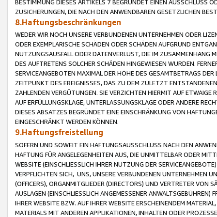
BESTIMMUNG DIESES ARTIKELS 7 BEGRÜNDET EINEN AUSSCHLUSS 
ZUSICHERUNGEN, DIE NACH DEN ANWENDBAREN GESETZLICHEN BE
8.Haftungsbeschränkungen
WEDER WIR NOCH UNSERE VERBUNDENEN UNTERNEHMEN ODER LIZEN
ODER EXEMPLARISCHE SCHÄDEN ODER SCHÄDEN AUFGRUND ENTGANG
NUTZUNGSAUSFALL ODER DATENVERLUST, DIE IM ZUSAMMENHANG MI
DES AUFTRETENS SOLCHER SCHÄDEN HINGEWIESEN WURDEN. FERN
SERVICEANGEBOTEN MAXIMAL DER HÖHE DES GESAMTBETRAGS DER 
ZEITPUNKT DES EREIGNISSES, DAS ZU DEM ZULETZT ENTSTANDENE
ZAHLENDEN VERGÜTUNGEN. SIE VERZICHTEN HIERMIT AUF ETWAIGE 
AUF ERFÜLLUNGSKLAGE, UNTERLASSUNGSKLAGE ODER ANDERE RECHT
DIESES ABSATZES BEGRÜNDET EINE EINSCHRÄNKUNG VON HAFTUNG
EINGESCHRÄNKT WERDEN KÖNNEN.
9.Haftungsfreistellung
SOFERN UND SOWEIT EIN HAFTUNGSAUSSCHLUSS NACH DEN ANWENDB
HAFTUNG FÜR ANGELEGENHEITEN AUS, DIE UNMITTELBAR ODER MITT
WEBSITE (EINSCHLIESSLICH IHRER NUTZUNG DER SERVICEANGEBOTE)
VERPFLICHTEN SICH, UNS, UNSERE VERBUNDENEN UNTERNEHMEN UN
(OFFICERS), ORGANMITGLIEDER (DIRECTORS) UND VERTRETER VON 
AUSLAGEN (EINSCHLIESSLICH ANGEMESSENER ANWALTSGEBÜHREN) FR
IHRER WEBSITE BZW. AUF IHRER WEBSITE ERSCHEINENDEM MATERIAL
MATERIALS MIT ANDEREN APPLIKATIONEN, INHALTEN ODER PROZESSE