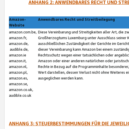
ANHANG 2: ANWENDBARES RECHT UND STRE
Amazon-
Anwendbares Recht und Streitbeilegung
Website
amazon.com.be,
Diese Vereinbarung und Streitigkeiten aller Art, die 
amazon.fr,
Großherzogtums Luxemburg unter Ausschluss seiner Kol
amazon.de,
ausschließlichen Zuständigkeit der Gerichte im Geri
audible.de,
dieser Vereinbarung kann Amazon bei einem zuständig
amazon.ie
Rechtsschutz wegen einer tatsächlichen oder angebli
amazon.it,
Amazon oder einer anderen natürlichen oder juristisc
amazon.nl,
Rechte in Bezug auf die Programminhalte besonderer,
amazon.pl,
Wert darstellen, dessen Verlust nicht ohne Weiteres e
amazon.es,
ausgeglichen werden kann.
amazon.se,
amazon.co.uk,
audible.co.uk
ANHANG 3: STEUERBESTIMMUNGEN FÜR DIE JEWEIL