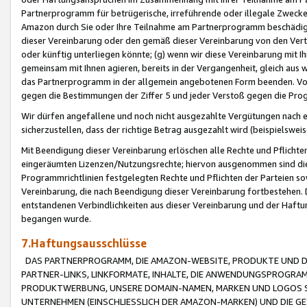
Partnerprogramm für betrügerische, irreführende oder illegale Zwecke
Amazon durch Sie oder Ihre Teilnahme am Partnerprogramm beschädig
dieser Vereinbarung oder den gemäß dieser Vereinbarung von den Vertr
oder künftig unterliegen könnte; (g) wenn wir diese Vereinbarung mit I
gemeinsam mit Ihnen agieren, bereits in der Vergangenheit, gleich aus
das Partnerprogramm in der allgemein angebotenen Form beenden. Vors
gegen die Bestimmungen der Ziffer 5 und jeder Verstoß gegen die Prog
Wir dürfen angefallene und noch nicht ausgezahlte Vergütungen nach 
sicherzustellen, dass der richtige Betrag ausgezahlt wird (beispielsw
Mit Beendigung dieser Vereinbarung erlöschen alle Rechte und Pflichte
eingeräumten Lizenzen/Nutzungsrechte; hiervon ausgenommen sind die in 
Programmrichtlinien festgelegten Rechte und Pflichten der Parteien sow
Vereinbarung, die nach Beendigung dieser Vereinbarung fortbestehen. D
entstandenen Verbindlichkeiten aus dieser Vereinbarung und der Haft
begangen wurde.
7.Haftungsausschlüsse
DAS PARTNERPROGRAMM, DIE AMAZON-WEBSITE, PRODUKTE UND DI
PARTNER-LINKS, LINKFORMATE, INHALTE, DIE ANWENDUNGSPROGR
PRODUKTWERBUNG, UNSERE DOMAIN-NAMEN, MARKEN UND LOGOS S
UNTERNEHMEN (EINSCHLIESSLICH DER AMAZON-MARKEN) UND DIE GE