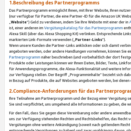
1.Beschreibung des Partnerprogramms
Das Partnerprogramm ermöglicht Ihnen, mit Ihrer Website, Ihren nutzer
(nur verfügbar für Partner, die eine Partner-ID für die Amazon UK We
„
Website
“) Geld zu verdienen, indem Sie Ihre Website mit einer der in
ist, einer anderen im
Vergütungskatalog für das Partnerprogramm
enth
Alexa Skill (über das Alexa Shopping Kit) verlinken. Entsprechende Lin
markierten Link-Formate verwenden („
Partner-Links
“).
Wenn unsere Kunden die Partner-Links anklicken oder sich damit verbi
angeboten werden, oder andere Handlungen vornehmen, können Sie eine
Partnerprogramm
näher beschrieben (und vorbehaltlich der dort festg
Produkte oder Leistungen können wir Ihnen Daten, Bilder, Texte, Linkfo
für Anwendungsprogramme, die Alexa-Funktionalität und weitere Inf
zur Verfügung stellen. Der Begriff „Programminhalte“ bezieht sich dabe
in Bezug auf Produkte, die auf Websites angeboten werden, bei denen 
2.Compliance-Anforderungen für das Partnerprog
Ihre Teilnahme am Partnerprogramm und der Bezug einer Vergütung setz
Sie sind verpflichtet, uns umgehend alle Informationen zu geben, die w
Für den Fall, dass Sie gegen diese Vereinbarung oder andere anwendba
uns zur Verfügung stehenden Rechten und Rechtsbehelfen, das Recht vo
Vergütungen ohne weitere Ankündigung (soweit nach geltendem Recht z
entsprechende Vergütungen zu haben) und zwar unabhängig davon, ob 