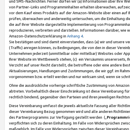
und SMS-Nachrichten. Ferner dürfen wir (a) Informationen über Ihre We
von Partner-Links und Programminhalten erhalten überwachen, aufzei
vor dem Kauf eines Produkts auf der Amazon-Website über einen auf Ih
prüfen, überwachen und anderweitig untersuchen, um die Einhaltung dies
die auf Ihrer Website dargestellte Implementierung von Programminhalt
reproduzieren, verbreiten und darstellen. Informationen darüber, wie w
Amazon-Datenschutzerklärung in
Anhang 4
.
Sie bestätigen und sind damit einverstanden, dass (a) wir und unsere 
(Traffic) anregen können, zu Bedingungen, die von den in dieser Vere
Unternehmen jederzeit (unmittelbar oder mittelbar) Websites oder Appl
Ihrer Website im Wettbewerb stehen, (c) ein Versäumnis unsererseits, I
Verzicht auf unser Recht darstellt, die betroffene oder eine andere B
Aktualisierungen, Handlungen und Zustimmungen, die wir ggf. im Rahme
vorgenommen bzw. erteilt werden und nur wirksam sind, wenn sie schri
Ohne die ausdrückliche vorherige schriftliche Zustimmung von Amazon
abtreten. Vorbehaltlich dieser Einschränkung ist diese Vereinbarung f
rechtlich bindend, gegenüber den Parteien und ihren jeweiligen Rech
Diese Vereinbarung umfasst die jeweils aktuellste Fassung aller Richtli
dieser Vereinbarung Bezug genommen wird und alle anderen Richtlinie
des Partnerprogramms zur Verfügung gestellt werden („
Programmric
verpflichten sich zu deren Einhaltung. Im Falle von Widersprüchen zwi
maßgeblich. Im Falle von Widersprüchen zwischen dieser Vereinbarun