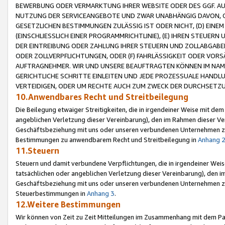
BEWERBUNG ODER VERMARKTUNG IHRER WEBSITE ODER DES GGF. AUF 
NUTZUNG DER SERVICEANGEBOTE UND ZWAR UNABHÄNGIG DAVON, O
GESETZLICHEN BESTIMMUNGEN ZULÄSSIG IST ODER NICHT, (D) EINE
(EINSCHLIESSLICH EINER PROGRAMMRICHTLINIE), (E) IHREN STEUER
DER EINTREIBUNG ODER ZAHLUNG IHRER STEUERN UND ZOLLABGAB
ODER ZOLLVERPFLICHTUNGEN, ODER (F) FAHRLÄSSIGKEIT ODER VORS
AUFTRAGNEHMER. WIR UND UNSERE BEAUFTRAGTEN KÖNNEN IM NAME
GERICHTLICHE SCHRITTE EINLEITEN UND JEDE PROZESSUALE HAND
VERTEIDIGEN, ODER UM RECHTE AUCH ZUM ZWECK DER DURCHSETZU
10.Anwendbares Recht und Streitbeilegung
Die Beilegung etwaiger Streitigkeiten, die in irgendeiner Weise mit de
angeblichen Verletzung dieser Vereinbarung), den im Rahmen dieser Ve
Geschäftsbeziehung mit uns oder unseren verbundenen Unternehmen zu
Bestimmungen zu anwendbarem Recht und Streitbeilegung in
Anhang 
11.Steuern
Steuern und damit verbundene Verpflichtungen, die in irgendeiner Wei
tatsächlichen oder angeblichen Verletzung dieser Vereinbarung), den 
Geschäftsbeziehung mit uns oder unseren verbundenen Unternehmen z
Steuerbestimmungen in
Anhang 3
.
12.Weitere Bestimmungen
Wir können von Zeit zu Zeit Mitteilungen im Zusammenhang mit dem Par