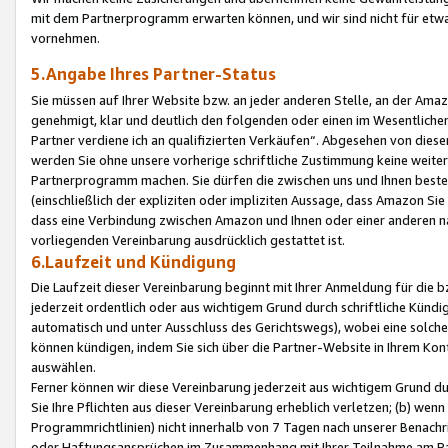
mit dem Partnerprogramm erwarten können, und wir sind nicht für etwa
vornehmen.
5.Angabe Ihres Partner-Status
Sie müssen auf Ihrer Website bzw. an jeder anderen Stelle, an der Am
genehmigt, klar und deutlich den folgenden oder einen im Wesentlichen
Partner verdiene ich an qualifizierten Verkäufen“. Abgesehen von die
werden Sie ohne unsere vorherige schriftliche Zustimmung keine weite
Partnerprogramm machen. Sie dürfen die zwischen uns und Ihnen best
(einschließlich der expliziten oder impliziten Aussage, dass Amazon Si
dass eine Verbindung zwischen Amazon und Ihnen oder einer anderen natü
vorliegenden Vereinbarung ausdrücklich gestattet ist.
6.Laufzeit und Kündigung
Die Laufzeit dieser Vereinbarung beginnt mit Ihrer Anmeldung für die 
jederzeit ordentlich oder aus wichtigem Grund durch schriftliche Kündi
automatisch und unter Ausschluss des Gerichtswegs), wobei eine solch
können kündigen, indem Sie sich über die Partner-Website in Ihrem Ko
auswählen.
Ferner können wir diese Vereinbarung jederzeit aus wichtigem Grund dur
Sie Ihre Pflichten aus dieser Vereinbarung erheblich verletzen; (b) wen
Programmrichtlinien) nicht innerhalb von 7 Tagen nach unserer Benachr
oder Haftungsansprüchen im Zusammenhang mit Ihrer Teilnahme am Pa