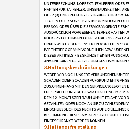
UNTERBRECHUNG, KORREKT, FEHLERFREI ODER 
HAFTEN FÜR: (A) FEHLER, UNGENAUIGKEITEN, 
ODER (B) UNBERECHTIGTE ZUGRIFFE AUF BZW. 
TEXTEN ODER SONSTIGEN INFORMATIONEN ODER 
PERSON ODER ÜBER DIE SERVICEANGEBOTE ERHA
AUSDRÜCKLICH VORGESEHEN. FERNER HAFTEN 
RÜCKERSTATTUNGEN ODER SCHADENSERSATZ AU
FIRMENWERT ODER SONSTIGEN VORTEILEN SOWIE
PARTNERPROGRAMM VORNEHMEN BZW. ÜBERNEHM
DIESES ARTIKELS 7 BEGRÜNDET EINEN AUSSCH
ANWENDBAREN GESETZLICHEN BESTIMMUNGEN 
8.Haftungsbeschränkungen
WEDER WIR NOCH UNSERE VERBUNDENEN UNTERN
SCHÄDEN ODER SCHÄDEN AUFGRUND ENTGANGENE
ZUSAMMENHANG MIT DEN SERVICEANGEBOTEN EN
ENTSPRICHT UNSERE GESAMTHAFTUNG IM ZUSAM
DEM 12-MONATSZEITRAUM UNMITTELBAR VOR DE
GEZAHLTEN ODER NOCH AN SIE ZU ZAHLENDEN V
EINSCHLIESSLICH DES RECHTS AUF ERFÜLLUNGS
BESTIMMUNG DIESES ABSATZES BEGRÜNDET EI
EINGESCHRÄNKT WERDEN KÖNNEN.
9.Haftungsfreistellung