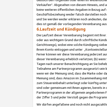
Verkäufen“. Abgesehen von diesem Hinweis, und a
keine weiteren öffentlichen Angaben in Bezug au
Geschäftsbeziehung weder falsch darstellen noch a
und Sie werden weder erklären noch andeuten, dass
dies ist gemäß der vorliegenden Vereinbarung ausd
6.Laufzeit und Kündigung
Die Laufzeit dieser Vereinbarung beginnt mit Ihre
oder aus wichtigem Grund durch schriftliche Kündi
Gerichtswegs), wobei eine solche Kündigung siebe
Ihrem Konto einloggen und unter „Kontoeinstellu
Ferner können wir diese Vereinbarung jederzeit aus
dieser Vereinbarung erheblich verletzen; (b) wenn
Tagen nach unserer Benachrichtigung an Sie behe
Teilnahme am Partnerprogramm ausgesetzt sein kö
wenn wir der Meinung sind, dass die Marke oder 
Meinung sind, dass Amazon im Zusammenhang mit d
zum Steuereinbehalt unterliegt oder künftig unter
sind oder gemeinsam mit Ihnen agieren, bereits in
Partnerprogramm in der allgemein angebotenen Fo
der Ziffer 5 und jeder Verstoß gegen die Programm
Wir dürfen angefallene und noch nicht ausgezahlt