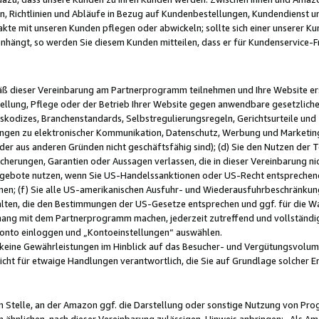
, Richtlinien und Abläufe in Bezug auf Kundenbestellungen, Kundendienst 
kte mit unseren Kunden pflegen oder abwickeln; sollte sich einer unserer Ku
nhängt, so werden Sie diesem Kunden mitteilen, dass er für Kundenservic
emäß dieser Vereinbarung am Partnerprogramm teilnehmen und Ihre Website er
ellung, Pflege oder der Betrieb Ihrer Website gegen anwendbare gesetzlich
skodizes, Branchenstandards, Selbstregulierungsregeln, Gerichtsurteile und 
ngen zu elektronischer Kommunikation, Datenschutz, Werbung und Marketing)
 oder aus anderen Gründen nicht geschäftsfähig sind); (d) Sie den Nutzen de
cherungen, Garantien oder Aussagen verlassen, die in dieser Vereinbarung nich
gebote nutzen, wenn Sie US-Handelssanktionen oder US-Recht entsprechen
men; (f) Sie alle US-amerikanischen Ausfuhr- und Wiederausfuhrbeschränkun
ten, die den Bestimmungen der US-Gesetze entsprechen und ggf. für die Wa
hang mit dem Partnerprogramm machen, jederzeit zutreffend und vollständig 
 Konto einloggen und „Kontoeinstellungen“ auswählen.
keine Gewährleistungen im Hinblick auf das Besucher- und Vergütungsvolu
icht für etwaige Handlungen verantwortlich, die Sie auf Grundlage solcher
en Stelle, an der Amazon ggf. die Darstellung oder sonstige Nutzung von Pr
 ähnlichen, nach dieser Vereinbarung zulässigen, Hinweis anbringen: „Als Ama