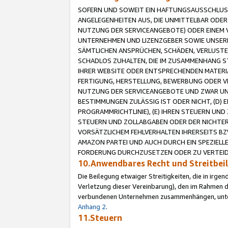
SOFERN UND SOWEIT EIN HAFTUNGSAUSSCHLUSS
ANGELEGENHEITEN AUS, DIE UNMITTELBAR ODER 
NUTZUNG DER SERVICEANGEBOTE) ODER EINEM V
UNTERNEHMEN UND LIZENZGEBER SOWIE UNSERE 
SÄMTLICHEN ANSPRÜCHEN, SCHÄDEN, VERLUSTE
SCHADLOS ZUHALTEN, DIE IM ZUSAMMENHANG STE
IHRER WEBSITE ODER ENTSPRECHENDEN MATERIA
FERTIGUNG, HERSTELLUNG, BEWERBUNG ODER VE
NUTZUNG DER SERVICEANGEBOTE UND ZWAR UN
BESTIMMUNGEN ZULÄSSIG IST ODER NICHT, (D) 
PROGRAMMRICHTLINIE), (E) IHREN STEUERN UN
STEUERN UND ZOLLABGABEN ODER DER NICHTER
VORSÄTZLICHEM FEHLVERHALTEN IHRERSEITS BZ
AMAZON PARTEI UND AUCH DURCH EIN SPEZIELL
FORDERUNG DURCHZUSETZEN ODER ZU VERTEIDI
10.Anwendbares Recht und Streitbe
Die Beilegung etwaiger Streitigkeiten, die in irg
Verletzung dieser Vereinbarung), den im Rahmen d
verbundenen Unternehmen zusammenhängen, unterl
Anhang 2
.
11.Steuern