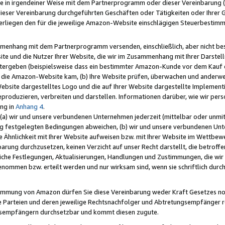
e in irgendeiner Weise mit dem Partnerprogramm oder dieser Vereinbarung (ei
ieser Vereinbarung durchgeführten Geschäften oder Tätigkeiten oder Ihrer 
liegen den für die jeweilige Amazon-Website einschlägigen Steuerbestim
mmenhang mit dem Partnerprogramm versenden, einschließlich, aber nicht be
site und die Nutzer Ihrer Website, die wir im Zusammenhang mit Ihrer Darst
itergeben (beispielsweise dass ein bestimmter Amazon-Kunde vor dem Kauf
uf die Amazon-Website kam, (b) Ihre Website prüfen, überwachen und anderwei
r Website dargestelltes Logo und die auf Ihrer Website dargestellte Impleme
reproduzieren, verbreiten und darstellen. Informationen darüber, wie wir per
ng in
Anhang 4
.
 (a) wir und unsere verbundenen Unternehmen jederzeit (mittelbar oder unmit
ng festgelegten Bedingungen abweichen, (b) wir und unsere verbundenen Unte
 Ähnlichkeit mit Ihrer Website aufweisen bzw. mit Ihrer Website im Wettbewer
barung durchzusetzen, keinen Verzicht auf unser Recht darstellt, die betrof
liche Festlegungen, Aktualisierungen, Handlungen und Zustimmungen, die wi
enommen bzw. erteilt werden und nur wirksam sind, wenn sie schriftlich dur
stimmung von Amazon dürfen Sie diese Vereinbarung weder Kraft Gesetzes no
die Parteien und deren jeweilige Rechtsnachfolger und Abtretungsempfänger 
ngsempfängern durchsetzbar und kommt diesen zugute.