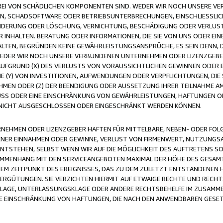
FREI VON SCHÄDLICHEN KOMPONENTEN SIND. WEDER WIR NOCH UNSERE 
VIREN, SCHADSOFTWARE ODER BETRIEBSUNTERBRECHUNGEN, EINSCHLIESSL
ÄNDERUNG ODER LÖSCHUNG, VERNICHTUNG, BESCHÄDIGUNG ODER VERLUST 
INHALTEN. BERATUNG ODER INFORMATIONEN, DIE SIE VON UNS ODER EIN
LTEN, BEGRÜNDEN KEINE GEWÄHRLEISTUNGSANSPRÜCHE, ES SEIN DENN, DI
WEDER WIR NOCH UNSERE VERBUNDENEN UNTERNEHMEN ODER LIZENZGEBE
FGRUND (X) DES VERLUSTS VON VORAUSSICHTLICHEN GEWINNEN ODER 
 (Y) VON INVESTITIONEN, AUFWENDUNGEN ODER VERPFLICHTUNGEN, DIE 
EN ODER (Z) DER BEENDIGUNG ODER AUSSETZUNG IHRER TEILNAHME A
LUSS ODER EINE EINSCHRÄNKUNG VON GEWÄHRLEISTUNGEN, HAFTUNGEN O
NICHT AUSGESCHLOSSEN ODER EINGESCHRÄNKT WERDEN KÖNNEN.
EHMEN ODER LIZENZGEBER HAFTEN FÜR MITTELBARE, NEBEN- ODER FOL
R EINNAHMEN ODER GEWINNE, VERLUST VON FIRMENWERT, NUTZUNGSAU
TSTEHEN, SELBST WENN WIR AUF DIE MÖGLICHKEIT DES AUFTRETENS S
MENHANG MIT DEN SERVICEANGEBOTEN MAXIMAL DER HÖHE DES GESAMT
M ZEITPUNKT DES EREIGNISSES, DAS ZU DEM ZULETZT ENTSTANDENEN 
ERGÜTUNGEN. SIE VERZICHTEN HIERMIT AUF ETWAIGE RECHTE UND RECHT
KLAGE, UNTERLASSUNGSKLAGE ODER ANDERE RECHTSBEHELFE IM ZUSAMME
NE EINSCHRÄNKUNG VON HAFTUNGEN, DIE NACH DEN ANWENDBAREN GESE