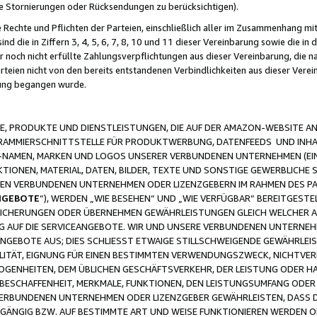
ge Stornierungen oder Rücksendungen zu berücksichtigen).
 Rechte und Pflichten der Parteien, einschließlich aller im Zusammenhang m
 die in Ziffern 3, 4, 5, 6, 7, 8, 10 und 11 dieser Vereinbarung sowie die in
er noch nicht erfüllte Zahlungsverpflichtungen aus dieser Vereinbarung, die
arteien nicht von den bereits entstandenen Verbindlichkeiten aus dieser Ver
gung begangen wurde.
 PRODUKTE UND DIENSTLEISTUNGEN, DIE AUF DER AMAZON-WEBSITE AN
GRAMMIERSCHNITTSTELLE FÜR PRODUKTWERBUNG, DATENFEEDS UND INH
-NAMEN, MARKEN UND LOGOS UNSERER VERBUNDENEN UNTERNEHMEN (EIN
IONEN, MATERIAL, DATEN, BILDER, TEXTE UND SONSTIGE GEWERBLICHE 
EREN VERBUNDENEN UNTERNEHMEN ODER LIZENZGEBERN IM RAHMEN DES 
NGEBOTE
“), WERDEN „WIE BESEHEN“ UND „WIE VERFÜGBAR“ BEREITGEST
CHERUNGEN ODER ÜBERNEHMEN GEWÄHRLEISTUNGEN GLEICH WELCHER AR
ZUG AUF DIE SERVICEANGEBOTE. WIR UND UNSERE VERBUNDENEN UNTERNEH
ANGEBOTE AUS; DIES SCHLIESST ETWAIGE STILLSCHWEIGENDE GEWÄHRLE
LITÄT, EIGNUNG FÜR EINEN BESTIMMTEN VERWENDUNGSZWECK, NICHTVER
OGENHEITEN, DEM ÜBLICHEN GESCHÄFTSVERKEHR, DER LEISTUNG ODER H
 BESCHAFFENHEIT, MERKMALE, FUNKTIONEN, DEN LEISTUNGSUMFANG ODER
VERBUNDENEN UNTERNEHMEN ODER LIZENZGEBER GEWÄHRLEISTEN, DASS D
HGÄNGIG BZW. AUF BESTIMMTE ART UND WEISE FUNKTIONIEREN WERDEN 