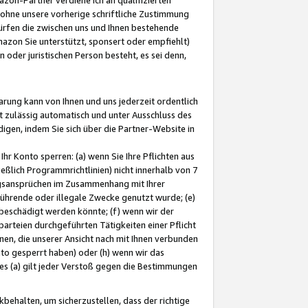
ohne unsere vorherige schriftliche Zustimmung
ürfen die zwischen uns und Ihnen bestehende
mazon Sie unterstützt, sponsert oder empfiehlt)
oder juristischen Person besteht, es sei denn,
arung kann von Ihnen und uns jederzeit ordentlich
t zulässig automatisch und unter Ausschluss des
gen, indem Sie sich über die Partner-Website in
hr Konto sperren: (a) wenn Sie Ihre Pflichten aus
eßlich Programmrichtlinien) nicht innerhalb von 7
ngsansprüchen im Zusammenhang mit Ihrer
ührende oder illegale Zwecke genutzt wurde; (e)
eschädigt werden könnte; (f) wenn wir der
rteien durchgeführten Tätigkeiten einer Pflicht
nen, die unserer Ansicht nach mit Ihnen verbunden
nto gesperrt haben) oder (h) wenn wir das
 (a) gilt jeder Verstoß gegen die Bestimmungen
ehalten, um sicherzustellen, dass der richtige