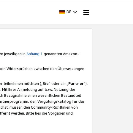
DE
en jeweiligen in
Anhang 1
genannten Amazon-
e von Widersprüchen zwischen den Übersetzungen
er teilnehmen möchten („
Sie
“ oder ein „
Partner
“),
. Mit Ihrer Anmeldung auf bzw. Nutzung der
durch Bezugnahme einen wesentlichen Bestandteil
 Partnerprogramm, den Vergütungskatalog für das
ichst, müssen den Community-Richtlinien von
fernt werden. Bitte lies die Vorgaben und