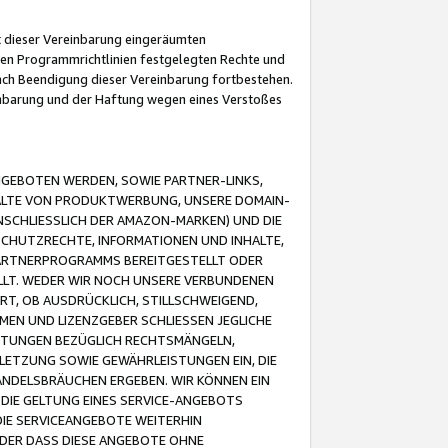
it dieser Vereinbarung eingeräumten
 den Programmrichtlinien festgelegten Rechte und
 nach Beendigung dieser Vereinbarung fortbestehen.
einbarung und der Haftung wegen eines Verstoßes
GEBOTEN WERDEN, SOWIE PARTNER-LINKS,
ALTE VON PRODUKTWERBUNG, UNSERE DOMAIN-
SCHLIESSLICH DER AMAZON-MARKEN) UND DIE
SCHUTZRECHTE, INFORMATIONEN UND INHALTE,
PARTNERPROGRAMMS BEREITGESTELLT ODER
ELLT. WEDER WIR NOCH UNSERE VERBUNDENEN
T, OB AUSDRÜCKLICH, STILLSCHWEIGEND,
MEN UND LIZENZGEBER SCHLIESSEN JEGLICHE
ISTUNGEN BEZÜGLICH RECHTSMÄNGELN,
LETZUNG SOWIE GEWÄHRLEISTUNGEN EIN, DIE
ANDELSBRÄUCHEN ERGEBEN. WIR KÖNNEN EIN
 DIE GELTUNG EINES SERVICE-ANGEBOTS
IE SERVICEANGEBOTE WEITERHIN
ODER DASS DIESE ANGEBOTE OHNE