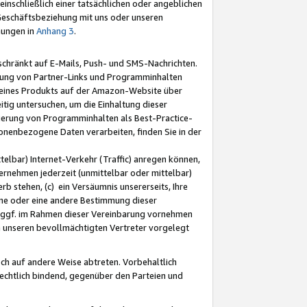
nschließlich einer tatsächlichen oder angeblichen
Geschäftsbeziehung mit uns oder unseren
mungen in
Anhang 3
.
schränkt auf E-Mails, Push- und SMS-Nachrichten.
ellung von Partner-Links und Programminhalten
 eines Produkts auf der Amazon-Website über
tig untersuchen, um die Einhaltung dieser
ntierung von Programminhalten als Best-Practice-
sonenbezogene Daten verarbeiten, finden Sie in der
telbar) Internet-Verkehr (Traffic) anregen können,
rnehmen jederzeit (unmittelbar oder mittelbar)
b stehen, (c) ein Versäumnis unsererseits, Ihre
fene oder eine andere Bestimmung dieser
r ggf. im Rahmen dieser Vereinbarung vornehmen
ch unseren bevollmächtigten Vertreter vorgelegt
ch auf andere Weise abtreten. Vorbehaltlich
rechtlich bindend, gegenüber den Parteien und