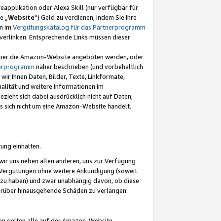
eapplikation oder Alexa Skill (nur verfügbar für
e „
Website
“) Geld zu verdienen, indem Sie Ihre
en im
Vergütungskatalog für das Partnerprogramm
t) verlinken. Entsprechende Links müssen dieser
e über die Amazon-Website angeboten werden, oder
nerprogramm
näher beschrieben (und vorbehaltlich
ir Ihnen Daten, Bilder, Texte, Linkformate,
alität und weitere Informationen im
zieht sich dabei ausdrücklich nicht auf Daten,
es sich nicht um eine Amazon-Website handelt.
rung einhalten.
ir uns neben allen anderen, uns zur Verfügung
n Vergütungen ohne weitere Ankündigung (soweit
 zu haben) und zwar unabhängig davon, ob diese
darüber hinausgehende Schäden zu verlangen.
on gelten alle auf der Amazon-Website