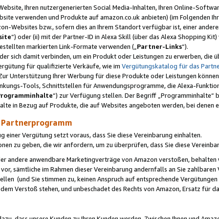
ebsite, Ihren nutzergenerierten Social Media-Inhalten, Ihren Online-Softwar
ebsite verwenden und Produkte auf amazon.co.uk anbieten) (im Folgenden Ihr
-Websites bzw., sofern dies an Ihrem Standort verfügbar ist, einer ander
ite
“) oder (ii) mit der Partner-ID in Alexa Skill (über das Alexa Shopping Ki
estellten markierten Link-Formate verwenden („
Partner-Links
“).
oder sich damit verbinden, um ein Produkt oder Leistungen zu erwerben, di
gütung für qualifizierte Verkäufe, wie im
Vergütungskatalog für das Part
Zur Unterstützung Ihrer Werbung für diese Produkte oder Leistungen können w
linkungs-Tools, Schnittstellen für Anwendungsprogramme, die Alexa-Funktion
Programminhalte
“) zur Verfügung stellen. Der Begriff „Programminhalte“ be
halte in Bezug auf Produkte, die auf Websites angeboten werden, bei denen 
as Partnerprogramm
einer Vergütung setzt voraus, dass Sie diese Vereinbarung einhalten.
ionen zu geben, die wir anfordern, um zu überprüfen, dass Sie diese Vereinba
oder andere anwendbare Marketingverträge von Amazon verstoßen, behalten w
 vor, sämtliche im Rahmen dieser Vereinbarung andernfalls an Sie zahlbare
tellen (und Sie stimmen zu, keinen Anspruch auf entsprechende Vergütungen
 dem Verstoß stehen, und unbeschadet des Rechts von Amazon, Ersatz für 
azu, dass unsere Kunden zu Ihren Kunden werden. Zwischen Ihnen und Amaz