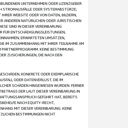
VERBUNDENEN UNTERNEHMEN ODER LIZENZGEBER
ICH STROMAUSFÄLLE ODER SYSTEMABSTÜRZE;
IHRER WEBSITE ODER VON DATEN, BILDERN,
ER ANDEREN NATÜRLICHEN ODER JURISTISCHEN
ESE SIND IN DIESER VEREINBARUNG
R FÜR ENTSCHÄDIGUNGSLEISTUNGEN,
EINNAHMEN, ERWARTETEN UMSÄTZEN,
SIE IM ZUSAMMENHANG MIT IHRER TEILNAHME AM
M PARTNERPROGRAMM. KEINE BESTIMMUNG
DER ZUSICHERUNGEN, DIE NACH DEN
GESCHÄDEN, KONKRETE ODER EXEMPLARISCHE
SFALL ODER DATENVERLUST, DIE IM
OLCHER SCHÄDEN HINGEWIESEN WURDEN. FERNER
BETRAGS DER LAUT DIESER VEREINBARUNG IN
HAFTUNGSANSPRUCH GEFÜHRT HAT, BEREITS
SBEHELFE NACH EQUITY-RECHT,
NHANG MIT DIESER VEREINBARUNG. KEINE
TZLICHEN BESTIMMUNGEN NICHT