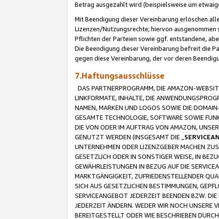
Betrag ausgezahlt wird (beispielsweise um etwai
Mit Beendigung dieser Vereinbarung erlöschen alle
Lizenzen/Nutzungsrechte; hiervon ausgenommen sind
Pflichten der Parteien sowie ggf. entstandene, ab
Die Beendigung dieser Vereinbarung befreit die P
gegen diese Vereinbarung, der vor deren Beendi
7.Haftungsausschlüsse
DAS PARTNERPROGRAMM, DIE AMAZON-WEBSITE,
LINKFORMATE, INHALTE, DIE ANWENDUNGSPRO
NAMEN, MARKEN UND LOGOS SOWIE DIE DOMAIN
GESAMTE TECHNOLOGIE, SOFTWARE SOWIE FUNKT
DIE VON ODER IM AUFTRAG VON AMAZON, UNS
GENUTZT WERDEN (INSGESAMT DIE „
SERVICEA
UNTERNEHMEN ODER LIZENZGEBER MACHEN ZUSI
GESETZLICH ODER IN SONSTIGER WEISE, IN BE
GEWÄHRLEISTUNGEN IN BEZUG AUF DIE SERVICE
MARKTGÄNGIGKEIT, ZUFRIEDENSTELLENDER QUA
SICH AUS GESETZLICHEN BESTIMMUNGEN, GEPFL
SERVICEANGEBOT JEDERZEIT BEENDEN BZW. DIE
JEDERZEIT ÄNDERN. WEDER WIR NOCH UNSERE 
BEREITGESTELLT ODER WIE BESCHRIEBEN DURC