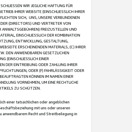
CHLIESSEN WIR JEGLICHE HAFTUNG FÜR
TRIEB IHRER WEBSITE (EINSCHLIESSLICH IHRER
FLICHTEN SICH, UNS, UNSERE VERBUNDENEN
EDER (DIRECTORS) UND VERTRETER VON
R ANWALTSGEBÜHREN) FREIZUSTELLEN UND
ATERIAL, EINSCHLIESSLICH DER KOMBINATION
NUTZUNG, ENTWICKLUNG, GESTALTUNG,
EBSEITE ERSCHEINENDEN MATERIALS, (C) IHRER
ZW. DEN ANWENDBAREN GESETZLICHEN
NG (EINSCHLIESSLICH EINER
BEN DER EINTREIBUNG ODER ZAHLUNG IHRER
LICHTUNGEN, ODER (F) FAHRLÄSSIGKEIT ODER
 BEAUFTRAGTEN KÖNNEN IM NAMEN EINER
HANDLUNG VORNEHMEN, UM EINE RECHTLICHE
TIKELS ZU SCHÜTZEN.
ich einer tatsächlichen oder angeblichen
Geschäftsbeziehung mit uns oder unseren
u anwendbarem Recht und Streitbeilegung in