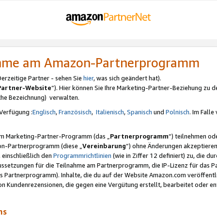
nahme am Amazon-Partnerprogramm
rzeitige Partner - sehen Sie
hier
, was sich geändert hat).
Partner-Website
“). Hier können Sie Ihre Marketing-Partner-Beziehung zu d
iche Bezeichnung) verwalten.
Verfügung :
Englisch
,
Französisch
,
Italienisch
,
Spanisch
und
Polnisch
. Im Fall
erem Marketing-Partner-Programm (das „
Partnerprogramm
“) teilnehmen od
on-Partnerprogramm (diese „
Vereinbarung
“) ohne Änderungen akzeptieren
 einschließlich den
Programmrichtlinien
(wie in Ziffer 12 definiert) zu, die 
raussetzungen für die Teilnahme am Partnerprogramm, die IP-Lizenz für das
s Partnerprogramm). Inhalte, die du auf der Website Amazon.com veröffentl
n Kundenrezensionen, die gegen eine Vergütung erstellt, bearbeitet oder ent
mms