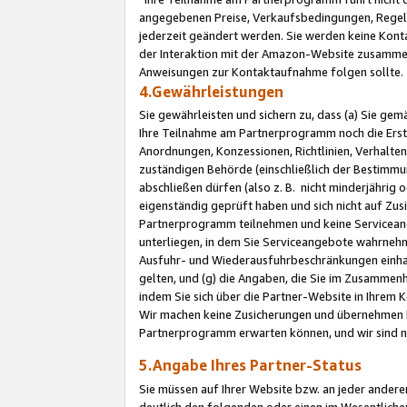
angegebenen Preise, Verkaufsbedingungen, Regeln
jederzeit geändert werden. Sie werden keine Konta
der Interaktion mit der Amazon-Website zusamme
Anweisungen zur Kontaktaufnahme folgen sollte.
4.Gewährleistungen
Sie gewährleisten und sichern zu, dass (a) Sie g
Ihre Teilnahme am Partnerprogramm noch die Erst
Anordnungen, Konzessionen, Richtlinien, Verhalten
zuständigen Behörde (einschließlich der Bestimmu
abschließen dürfen (also z. B. nicht minderjährig
eigenständig geprüft haben und sich nicht auf Zusi
Partnerprogramm teilnehmen und keine Servicean
unterliegen, in dem Sie Serviceangebote wahrneh
Ausfuhr- und Wiederausfuhrbeschränkungen einhal
gelten, und (g) die Angaben, die Sie im Zusammen
indem Sie sich über die Partner-Website in Ihrem
Wir machen keine Zusicherungen und übernehmen 
Partnerprogramm erwarten können, und wir sind n
5.Angabe Ihres Partner-Status
Sie müssen auf Ihrer Website bzw. an jeder ander
deutlich den folgenden oder einen im Wesentlichen