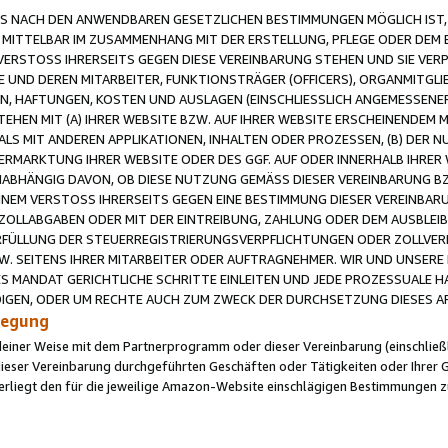
 NACH DEN ANWENDBAREN GESETZLICHEN BESTIMMUNGEN MÖGLICH IST, S
MITTELBAR IM ZUSAMMENHANG MIT DER ERSTELLUNG, PFLEGE ODER DEM BE
ERSTOSS IHRERSEITS GEGEN DIESE VEREINBARUNG STEHEN UND SIE VERP
UND DEREN MITARBEITER, FUNKTIONSTRÄGER (OFFICERS), ORGANMITGLI
N, HAFTUNGEN, KOSTEN UND AUSLAGEN (EINSCHLIESSLICH ANGEMESSENE
HEN MIT (A) IHRER WEBSITE BZW. AUF IHRER WEBSITE ERSCHEINENDEM M
LS MIT ANDEREN APPLIKATIONEN, INHALTEN ODER PROZESSEN, (B) DER 
RMARKTUNG IHRER WEBSITE ODER DES GGF. AUF ODER INNERHALB IHRER W
ABHÄNGIG DAVON, OB DIESE NUTZUNG GEMÄSS DIESER VEREINBARUNG B
EINEM VERSTOSS IHRERSEITS GEGEN EINE BESTIMMUNG DIESER VEREINBARU
D ZOLLABGABEN ODER MIT DER EINTREIBUNG, ZAHLUNG ODER DEM AUSBLEI
FÜLLUNG DER STEUERREGISTRIERUNGSVERPFLICHTUNGEN ODER ZOLLVERPF
W. SEITENS IHRER MITARBEITER ODER AUFTRAGNEHMER. WIR UND UNSERE
ES MANDAT GERICHTLICHE SCHRITTE EINLEITEN UND JEDE PROZESSUALE 
GEN, ODER UM RECHTE AUCH ZUM ZWECK DER DURCHSETZUNG DIESES AR
ilegung
endeiner Weise mit dem Partnerprogramm oder dieser Vereinbarung (einschließl
ieser Vereinbarung durchgeführten Geschäften oder Tätigkeiten oder Ihrer 
iegt den für die jeweilige Amazon-Website einschlägigen Bestimmungen z