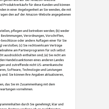
und Produktverkäufe für diese Kunden und können
nden in einer Angelegenheit an Sie wenden, die mit
e-Fragen den auf der Amazon-Website angegebenen
stellen, pflegen und betreiben werden; (b) weder
e Bestimmungen, Verordnungen, Vorschriften,
-beschlüsse oder andere Auflagen einer für Sie
 verstoßen; (c) Sie rechtswirksam Verträge
r Teilnahme am Partnerprogramm für sich selbst
t ausdrücklich enthalten sind; (e) Sie nicht am
den Handelssanktionen eines anderen Landes
gen und zutreffende nicht US-amerikanische
ren, Software, Technologie und Leistungen
sind. Sie können Ihre Angaben aktualisieren,
men, das Sie im Zusammenhang mit dem
 Erwartungen vornehmen.
ogramminhalten durch Sie genehmigt, klar und
zon-Partner verdiene ich an qualifizierten