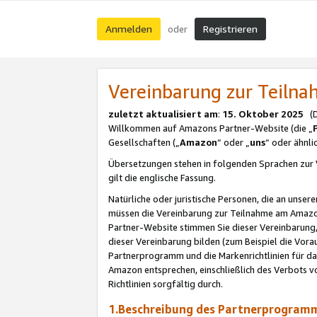
Anmelden
Registrieren
oder
Vereinbarung zur Teil
zuletzt aktualisiert am
:
15. Oktober 2025
(De
Willkommen auf Amazons Partner-Website (die „
Gesellschaften („
Amazon
“ oder „
uns
“ oder ähnl
Übersetzungen stehen in folgenden Sprachen zur 
gilt die englische Fassung.
Natürliche oder juristische Personen, die an uns
müssen die Vereinbarung zur Teilnahme am Amaz
Partner-Website stimmen Sie dieser Vereinbarung,
dieser Vereinbarung bilden (zum Beispiel die Vo
Partnerprogramm und die Markenrichtlinien für da
Amazon entsprechen, einschließlich des Verbots vo
Richtlinien sorgfältig durch.
1.Beschreibung des Partnerprogra