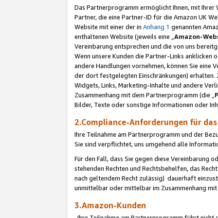
Das Partnerprogramm ermöglicht Ihnen, mit Ihrer W
Partner, die eine Partner-ID für die Amazon UK W
Website mit einer der in
Anhang 1
genannten Amazon
enthaltenen Website (jeweils eine „
Amazon-Webs
Vereinbarung entsprechen und die von uns bereitg
Wenn unsere Kunden die Partner-Links anklicken 
andere Handlungen vornehmen, können Sie eine Ver
der dort festgelegten Einschränkungen) erhalten. 
Widgets, Links, Marketing-Inhalte und andere Ver
Zusammenhang mit dem Partnerprogramm (die „
Bilder, Texte oder sonstige Informationen oder In
2.Compliance-Anforderungen für d
Ihre Teilnahme am Partnerprogramm und der Bezug 
Sie sind verpflichtet, uns umgehend alle Informat
Für den Fall, dass Sie gegen diese Vereinbarung 
stehenden Rechten und Rechtsbehelfen, das Recht
nach geltendem Recht zulässig) dauerhaft einzus
unmittelbar oder mittelbar im Zusammenhang mit
3.Amazon-Kunden
Ihre Teilnahme am Partnerprogramm führt nicht d