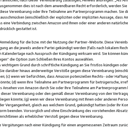
usgenommen dies ist nach dem anwendbaren Recht erforderlich, werden Sie 
f diese Vereinbarung oder Ihre Teilnahme am Partnerprogramm machen. Sie d
usschmücken (einschließlich der expliziten oder impliziten Aussage, dass A
 eine Verbindung zwischen Amazon und Ihnen oder einer anderen natürlichen 
rücklich gestattet ist.
r Anmeldung für die bzw. mit der Nutzung der Partner-Website. Diese Vereinb
gung an die jeweils andere Partei gekündigt werden (falls nach lokalem Rech
n Kalendertage nach Ausspruch der Kündigung wirksam wird. Sie können kündi
ngen“ die Option zum Schließen Ihres Kontos auswählen.
 wichtigem Grund durch schriftliche Kündigung an Sie fristlos kündigen oder I
 Sie darüber hinaus anderweitige Verstöße gegen diese Vereinbarung (einschli
ben; (c) wenn wir befürchten, dass Amazon potenziellen Rechts- oder Haftu
nnte; (d) wenn Ihre Teilnahme am Partnerprogramm für betrügerische, irref
das Ansehen von Amazon durch Sie oder Ihre Teilnahme am Partnerprogramm b
ieser Vereinbarung oder den gemäß dieser Vereinbarung von den Vertragspa
liegen könnte; (g) wenn wir diese Vereinbarung mit Ihnen oder anderen Perso
 der Vergangenheit, gleich aus welchem Grund, gekündigt hatten (oder Ihr Ko
rm beenden. Vorsorglich und ohne Einschränkung des vorstehenden Absatzes
richtlinien als erheblicher Verstoß gegen diese Vereinbarung.
e Vergütungen nach einer Kündigung für einen angemessenen Zeitraum zurückb