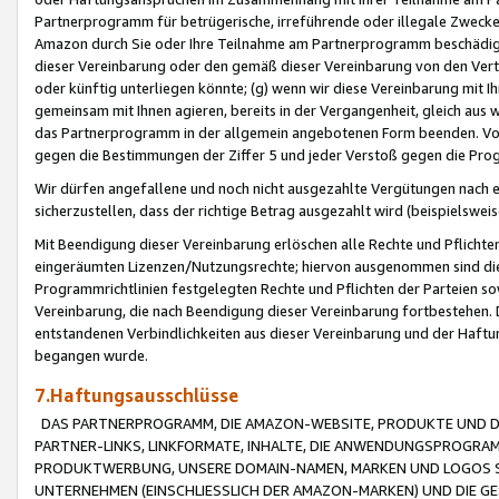
Partnerprogramm für betrügerische, irreführende oder illegale Zwecke
Amazon durch Sie oder Ihre Teilnahme am Partnerprogramm beschädig
dieser Vereinbarung oder den gemäß dieser Vereinbarung von den Vertr
oder künftig unterliegen könnte; (g) wenn wir diese Vereinbarung mit I
gemeinsam mit Ihnen agieren, bereits in der Vergangenheit, gleich aus
das Partnerprogramm in der allgemein angebotenen Form beenden. Vors
gegen die Bestimmungen der Ziffer 5 und jeder Verstoß gegen die Prog
Wir dürfen angefallene und noch nicht ausgezahlte Vergütungen nach 
sicherzustellen, dass der richtige Betrag ausgezahlt wird (beispielsw
Mit Beendigung dieser Vereinbarung erlöschen alle Rechte und Pflichte
eingeräumten Lizenzen/Nutzungsrechte; hiervon ausgenommen sind die in 
Programmrichtlinien festgelegten Rechte und Pflichten der Parteien sow
Vereinbarung, die nach Beendigung dieser Vereinbarung fortbestehen. D
entstandenen Verbindlichkeiten aus dieser Vereinbarung und der Haft
begangen wurde.
7.Haftungsausschlüsse
DAS PARTNERPROGRAMM, DIE AMAZON-WEBSITE, PRODUKTE UND DI
PARTNER-LINKS, LINKFORMATE, INHALTE, DIE ANWENDUNGSPROGR
PRODUKTWERBUNG, UNSERE DOMAIN-NAMEN, MARKEN UND LOGOS S
UNTERNEHMEN (EINSCHLIESSLICH DER AMAZON-MARKEN) UND DIE GE