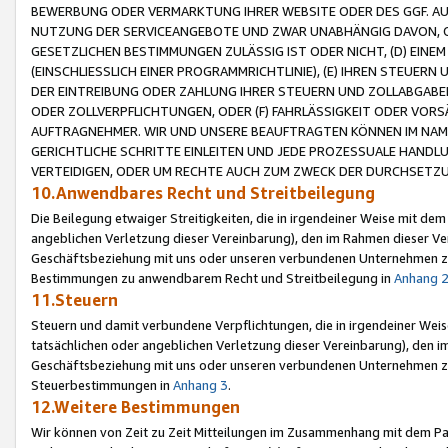
BEWERBUNG ODER VERMARKTUNG IHRER WEBSITE ODER DES GGF. AUF 
NUTZUNG DER SERVICEANGEBOTE UND ZWAR UNABHÄNGIG DAVON, O
GESETZLICHEN BESTIMMUNGEN ZULÄSSIG IST ODER NICHT, (D) EINE
(EINSCHLIESSLICH EINER PROGRAMMRICHTLINIE), (E) IHREN STEUER
DER EINTREIBUNG ODER ZAHLUNG IHRER STEUERN UND ZOLLABGAB
ODER ZOLLVERPFLICHTUNGEN, ODER (F) FAHRLÄSSIGKEIT ODER VORS
AUFTRAGNEHMER. WIR UND UNSERE BEAUFTRAGTEN KÖNNEN IM NAME
GERICHTLICHE SCHRITTE EINLEITEN UND JEDE PROZESSUALE HAND
VERTEIDIGEN, ODER UM RECHTE AUCH ZUM ZWECK DER DURCHSETZU
10.Anwendbares Recht und Streitbeilegung
Die Beilegung etwaiger Streitigkeiten, die in irgendeiner Weise mit de
angeblichen Verletzung dieser Vereinbarung), den im Rahmen dieser Ve
Geschäftsbeziehung mit uns oder unseren verbundenen Unternehmen zu
Bestimmungen zu anwendbarem Recht und Streitbeilegung in
Anhang 
11.Steuern
Steuern und damit verbundene Verpflichtungen, die in irgendeiner Wei
tatsächlichen oder angeblichen Verletzung dieser Vereinbarung), den 
Geschäftsbeziehung mit uns oder unseren verbundenen Unternehmen z
Steuerbestimmungen in
Anhang 3
.
12.Weitere Bestimmungen
Wir können von Zeit zu Zeit Mitteilungen im Zusammenhang mit dem Par