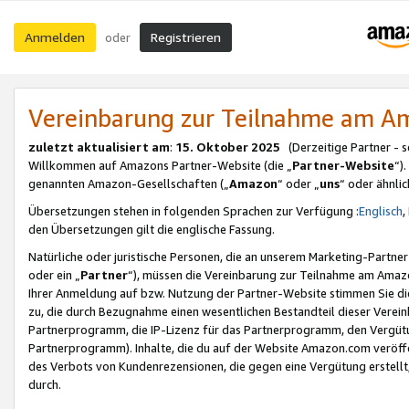
Anmelden
Registrieren
oder
Vereinbarung zur Teilnahme am 
zuletzt aktualisiert am
:
15. Oktober 2025
(Derzeitige Partner - 
Willkommen auf Amazons Partner-Website (die „
Partner-Website
“)
genannten Amazon-Gesellschaften („
Amazon
“ oder „
uns
“ oder ähnli
Übersetzungen stehen in folgenden Sprachen zur Verfügung :
Englisch
,
den Übersetzungen gilt die englische Fassung.
Natürliche oder juristische Personen, die an unserem Marketing-Partn
oder ein „
Partner
“), müssen die Vereinbarung zur Teilnahme am Ama
Ihrer Anmeldung auf bzw. Nutzung der Partner-Website stimmen Sie die
zu, die durch Bezugnahme einen wesentlichen Bestandteil dieser Verei
Partnerprogramm, die IP-Lizenz für das Partnerprogramm, den Vergütu
Partnerprogramm). Inhalte, die du auf der Website Amazon.com veröffe
des Verbots von Kundenrezensionen, die gegen eine Vergütung erstellt, 
durch.