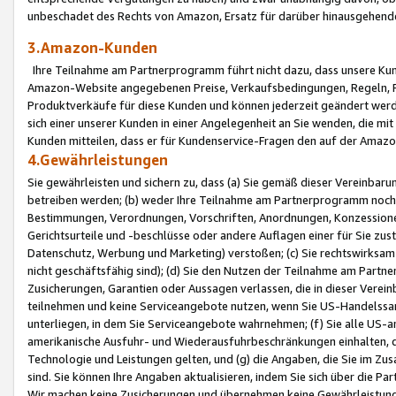
unbeschadet des Rechts von Amazon, Ersatz für darüber hinausgehen
3.Amazon-Kunden
Ihre Teilnahme am Partnerprogramm führt nicht dazu, dass unsere Kun
Amazon-Website angegebenen Preise, Verkaufsbedingungen, Regeln, Ri
Produktverkäufe für diese Kunden und können jederzeit geändert werde
sich einer unserer Kunden in einer Angelegenheit an Sie wenden, die 
Kunden mitteilen, dass er für Kundenservice-Fragen den auf der Ama
4.Gewährleistungen
Sie gewährleisten und sichern zu, dass (a) Sie gemäß dieser Vereinba
betreiben werden; (b) weder Ihre Teilnahme am Partnerprogramm noch d
Bestimmungen, Verordnungen, Vorschriften, Anordnungen, Konzessionen,
Gerichtsurteile und -beschlüsse oder andere Auflagen einer für Sie zu
Datenschutz, Werbung und Marketing) verstoßen; (c) Sie rechtswirksam 
nicht geschäftsfähig sind); (d) Sie den Nutzen der Teilnahme am Partne
Zusicherungen, Garantien oder Aussagen verlassen, die in dieser Verein
teilnehmen und keine Serviceangebote nutzen, wenn Sie US-Handelssa
unterliegen, in dem Sie Serviceangebote wahrnehmen; (f) Sie alle US
amerikanische Ausfuhr- und Wiederausfuhrbeschränkungen einhalten, 
Technologie und Leistungen gelten, und (g) die Angaben, die Sie im 
sind. Sie können Ihre Angaben aktualisieren, indem Sie sich über die 
Wir machen keine Zusicherungen und übernehmen keine Gewährleistun