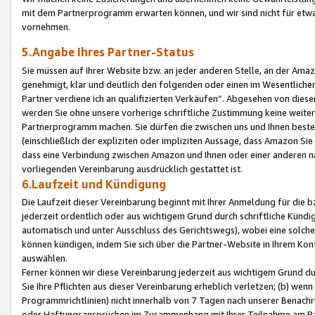
mit dem Partnerprogramm erwarten können, und wir sind nicht für etwa
vornehmen.
5.Angabe Ihres Partner-Status
Sie müssen auf Ihrer Website bzw. an jeder anderen Stelle, an der Am
genehmigt, klar und deutlich den folgenden oder einen im Wesentlichen
Partner verdiene ich an qualifizierten Verkäufen“. Abgesehen von die
werden Sie ohne unsere vorherige schriftliche Zustimmung keine weite
Partnerprogramm machen. Sie dürfen die zwischen uns und Ihnen best
(einschließlich der expliziten oder impliziten Aussage, dass Amazon Si
dass eine Verbindung zwischen Amazon und Ihnen oder einer anderen natü
vorliegenden Vereinbarung ausdrücklich gestattet ist.
6.Laufzeit und Kündigung
Die Laufzeit dieser Vereinbarung beginnt mit Ihrer Anmeldung für die 
jederzeit ordentlich oder aus wichtigem Grund durch schriftliche Kündi
automatisch und unter Ausschluss des Gerichtswegs), wobei eine solch
können kündigen, indem Sie sich über die Partner-Website in Ihrem Ko
auswählen.
Ferner können wir diese Vereinbarung jederzeit aus wichtigem Grund dur
Sie Ihre Pflichten aus dieser Vereinbarung erheblich verletzen; (b) wen
Programmrichtlinien) nicht innerhalb von 7 Tagen nach unserer Benachr
oder Haftungsansprüchen im Zusammenhang mit Ihrer Teilnahme am Pa