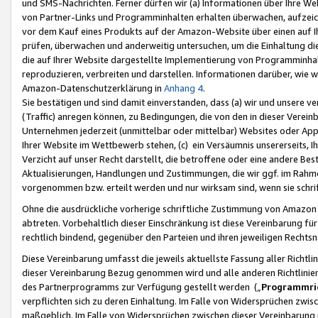
und SMS-Nachrichten. Ferner dürfen wir (a) Informationen über Ihre We
von Partner-Links und Programminhalten erhalten überwachen, aufzei
vor dem Kauf eines Produkts auf der Amazon-Website über einen auf Ih
prüfen, überwachen und anderweitig untersuchen, um die Einhaltung dies
die auf Ihrer Website dargestellte Implementierung von Programminhalt
reproduzieren, verbreiten und darstellen. Informationen darüber, wie w
Amazon-Datenschutzerklärung in
Anhang 4
.
Sie bestätigen und sind damit einverstanden, dass (a) wir und unsere 
(Traffic) anregen können, zu Bedingungen, die von den in dieser Vere
Unternehmen jederzeit (unmittelbar oder mittelbar) Websites oder Appl
Ihrer Website im Wettbewerb stehen, (c) ein Versäumnis unsererseits, I
Verzicht auf unser Recht darstellt, die betroffene oder eine andere B
Aktualisierungen, Handlungen und Zustimmungen, die wir ggf. im Rahme
vorgenommen bzw. erteilt werden und nur wirksam sind, wenn sie schri
Ohne die ausdrückliche vorherige schriftliche Zustimmung von Amazon
abtreten. Vorbehaltlich dieser Einschränkung ist diese Vereinbarung f
rechtlich bindend, gegenüber den Parteien und ihren jeweiligen Rech
Diese Vereinbarung umfasst die jeweils aktuellste Fassung aller Richtli
dieser Vereinbarung Bezug genommen wird und alle anderen Richtlinie
des Partnerprogramms zur Verfügung gestellt werden („
Programmric
verpflichten sich zu deren Einhaltung. Im Falle von Widersprüchen zwi
maßgeblich. Im Falle von Widersprüchen zwischen dieser Vereinbarun