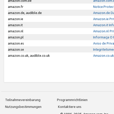
amazon.com.be
amazon.com.b
amazon.fr
Notice:Protec
amazon.de, audible.de
Amazon.de Da
amazon.ie
Amazon.ie Pri
amazon.it
Amazon.it Inf
amazon.nl
Amazon.nl Pri
amazon.pl
Informacja O
amazon.es
Aviso de Priv
amazon.se
Integritetsm
amazon.co.uk, audible.co.uk
Amazon.co.uk 
Teilnahmevereinbarung
Programmrichtlinien
Nutzungsbestimmungen
Kontaktiere uns