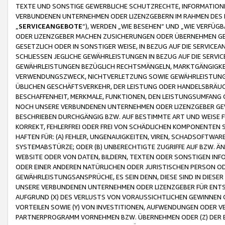
TEXTE UND SONSTIGE GEWERBLICHE SCHUTZRECHTE, INFORMATIONE
VERBUNDENEN UNTERNEHMEN ODER LIZENZGEBERN IM RAHMEN DES
„
SERVICEANGEBOTE
“), WERDEN „WIE BESEHEN“ UND „WIE VERFÜ
ODER LIZENZGEBER MACHEN ZUSICHERUNGEN ODER ÜBERNEHMEN GEW
GESETZLICH ODER IN SONSTIGER WEISE, IN BEZUG AUF DIE SERVI
SCHLIESSEN JEGLICHE GEWÄHRLEISTUNGEN IN BEZUG AUF DIE SERVI
GEWÄHRLEISTUNGEN BEZÜGLICH RECHTSMÄNGELN, MARKTGÄNGIGKEIT
VERWENDUNGSZWECK, NICHTVERLETZUNG SOWIE GEWÄHRLEISTUNGEN 
ÜBLICHEN GESCHÄFTSVERKEHR, DER LEISTUNG ODER HANDELSBRÄUCH
BESCHAFFENHEIT, MERKMALE, FUNKTIONEN, DEN LEISTUNGSUMFANG 
NOCH UNSERE VERBUNDENEN UNTERNEHMEN ODER LIZENZGEBER GEWÄ
BESCHRIEBEN DURCHGÄNGIG BZW. AUF BESTIMMTE ART UND WEISE
KORREKT, FEHLERFREI ODER FREI VON SCHÄDLICHEN KOMPONENTEN
HAFTEN FÜR: (A) FEHLER, UNGENAUIGKEITEN, VIREN, SCHADSOFTW
SYSTEMABSTÜRZE; ODER (B) UNBERECHTIGTE ZUGRIFFE AUF BZW. 
WEBSITE ODER VON DATEN, BILDERN, TEXTEN ODER SONSTIGEN INF
ODER EINER ANDEREN NATÜRLICHEN ODER JURISTISCHEN PERSON OD
GEWÄHRLEISTUNGSANSPRÜCHE, ES SEIN DENN, DIESE SIND IN DIES
UNSERE VERBUNDENEN UNTERNEHMEN ODER LIZENZGEBER FÜR EN
AUFGRUND (X) DES VERLUSTS VON VORAUSSICHTLICHEN GEWINNEN
VORTEILEN SOWIE (Y) VON INVESTITIONEN, AUFWENDUNGEN ODER VE
PARTNERPROGRAMM VORNEHMEN BZW. ÜBERNEHMEN ODER (Z) DER 