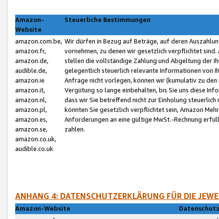
Amazon-
Steuerliche Bestimmungen
Website
amazon.com.be,
Wir dürfen in Bezug auf Beträge, auf deren Auszahlun
amazon.fr,
vornehmen, zu denen wir gesetzlich verpflichtet sind
amazon.de,
stellen die vollständige Zahlung und Abgeltung der 
audible.de,
gelegentlich steuerlich relevante Informationen von I
amazon.ie
Anfrage nicht vorlegen, können wir (kumulativ zu de
amazon.it,
Vergütung so lange einbehalten, bis Sie uns diese Inf
amazon.nl,
dass wir Sie betreffend nicht zur Einholung steuerlich 
amazon.pl,
könnten Sie gesetzlich verpflichtet sein, Amazon Meh
amazon.es,
Anforderungen an eine gültige MwSt.-Rechnung erfüllt
amazon.se,
zahlen.
amazon.co.uk,
audible.co.uk
ANHANG 4: DATENSCHUTZERKLÄRUNG FÜR DIE JEWE
Amazon-Website
Datenschutz