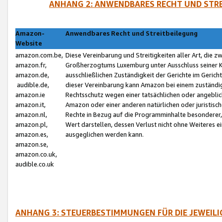
ANHANG 2: ANWENDBARES RECHT UND STRE
Amazon-
Anwendbares Recht und Streitbeilegung
Website
amazon.com.be,
Diese Vereinbarung und Streitigkeiten aller Art, die 
amazon.fr,
Großherzogtums Luxemburg unter Ausschluss seiner Kol
amazon.de,
ausschließlichen Zuständigkeit der Gerichte im Geri
audible.de,
dieser Vereinbarung kann Amazon bei einem zuständig
amazon.ie
Rechtsschutz wegen einer tatsächlichen oder angebli
amazon.it,
Amazon oder einer anderen natürlichen oder juristisc
amazon.nl,
Rechte in Bezug auf die Programminhalte besonderer,
amazon.pl,
Wert darstellen, dessen Verlust nicht ohne Weiteres e
amazon.es,
ausgeglichen werden kann.
amazon.se,
amazon.co.uk,
audible.co.uk
ANHANG 3: STEUERBESTIMMUNGEN FÜR DIE JEWEIL