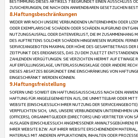
BESTIMMUNG DIESES ARTIKELS 7 BEGRÜNDET EINEN AUSSCHLUSS 
ZUSICHERUNGEN, DIE NACH DEN ANWENDBAREN GESETZLICHEN BE
8.Haftungsbeschränkungen
WEDER WIR NOCH UNSERE VERBUNDENEN UNTERNEHMEN ODER LIZEN
ODER EXEMPLARISCHE SCHÄDEN ODER SCHÄDEN AUFGRUND ENTGANG
NUTZUNGSAUSFALL ODER DATENVERLUST, DIE IM ZUSAMMENHANG MI
DES AUFTRETENS SOLCHER SCHÄDEN HINGEWIESEN WURDEN. FERN
SERVICEANGEBOTEN MAXIMAL DER HÖHE DES GESAMTBETRAGS DER 
ZEITPUNKT DES EREIGNISSES, DAS ZU DEM ZULETZT ENTSTANDENE
ZAHLENDEN VERGÜTUNGEN. SIE VERZICHTEN HIERMIT AUF ETWAIGE 
AUF ERFÜLLUNGSKLAGE, UNTERLASSUNGSKLAGE ODER ANDERE RECHT
DIESES ABSATZES BEGRÜNDET EINE EINSCHRÄNKUNG VON HAFTUNG
EINGESCHRÄNKT WERDEN KÖNNEN.
9.Haftungsfreistellung
SOFERN UND SOWEIT EIN HAFTUNGSAUSSCHLUSS NACH DEN ANWENDB
HAFTUNG FÜR ANGELEGENHEITEN AUS, DIE UNMITTELBAR ODER MITT
WEBSITE (EINSCHLIESSLICH IHRER NUTZUNG DER SERVICEANGEBOTE)
VERPFLICHTEN SICH, UNS, UNSERE VERBUNDENEN UNTERNEHMEN UN
(OFFICERS), ORGANMITGLIEDER (DIRECTORS) UND VERTRETER VON 
AUSLAGEN (EINSCHLIESSLICH ANGEMESSENER ANWALTSGEBÜHREN) FR
IHRER WEBSITE BZW. AUF IHRER WEBSITE ERSCHEINENDEM MATERIAL
MATERIALS MIT ANDEREN APPLIKATIONEN, INHALTEN ODER PROZESSE