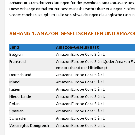
Anhang 4Datenschutzerklärungen für die jeweiligen Amazon-Websites
Diese Anhänge enthalten zur besseren Übersicht Übersetzungen. Sofe
vorgeschrieben ist, gilt im Falle von Abweichungen die englische Fass
ANHANG 1: AMAZON-GESELLSCHAFTEN UND AMAZO
Land
Amazon-Gesellschaft
Belgien
Amazon Europe Core S.à r.l.
Frankreich
Amazon Europe Core S.à r.l.(oder Amazon Fr
entsprechend der Mitteilung)
Deutschland
Amazon Europe Core S.à r.l.
Irland
Amazon Europe Core S.à r.l.
Italien
Amazon Europe Core S.à r.l.
Niederlande
Amazon Europe Core S.à r.l.
Polen
Amazon Europe Core S.à r.l.
Spanien
Amazon Europe Core S.à r.l.
Schweden
Amazon Europe Core S.à r.l.
Vereinigtes Königreich
Amazon Europe Core S.à r.l.