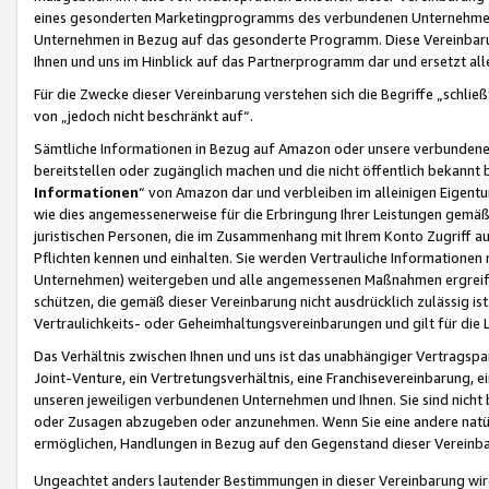
eines gesonderten Marketingprogramms des verbundenen Unternehmens
Unternehmen in Bezug auf das gesonderte Programm. Diese Vereinbarung
Ihnen und uns im Hinblick auf das Partnerprogramm dar und ersetzt al
Für die Zwecke dieser Vereinbarung verstehen sich die Begriffe „schließ
von „jedoch nicht beschränkt auf“.
Sämtliche Informationen in Bezug auf Amazon oder unsere verbunde
bereitstellen oder zugänglich machen und die nicht öffentlich bekannt bz
Informationen
“ von Amazon dar und verbleiben im alleinigen Eigent
wie dies angemessenerweise für die Erbringung Ihrer Leistungen gemäß d
juristischen Personen, die im Zusammenhang mit Ihrem Konto Zugriff au
Pflichten kennen und einhalten. Sie werden Vertrauliche Informationen 
Unternehmen) weitergeben und alle angemessenen Maßnahmen ergreifen
schützen, die gemäß dieser Vereinbarung nicht ausdrücklich zulässig is
Vertraulichkeits- oder Geheimhaltungsvereinbarungen und gilt für die
Das Verhältnis zwischen Ihnen und uns ist das unabhängiger Vertragspa
Joint-Venture, ein Vertretungsverhältnis, eine Franchisevereinbarung, 
unseren jeweiligen verbundenen Unternehmen und Ihnen. Sie sind ni
oder Zusagen abzugeben oder anzunehmen. Wenn Sie eine andere natürli
ermöglichen, Handlungen in Bezug auf den Gegenstand dieser Vereinbar
Ungeachtet anders lautender Bestimmungen in dieser Vereinbarung wird