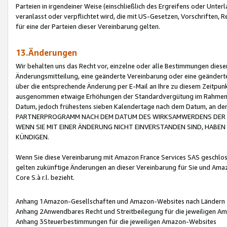
Parteien in irgendeiner Weise (einschließlich des Ergreifens oder Unt
veranlasst oder verpflichtet wird, die mit US-Gesetzen, Vorschriften,
für eine der Parteien dieser Vereinbarung gelten.
13.Änderungen
Wir behalten uns das Recht vor, einzelne oder alle Bestimmungen diese
Änderungsmitteilung, eine geänderte Vereinbarung oder eine geänderte 
über die entsprechende Änderung per E-Mail an Ihre zu diesem Zeitpun
ausgenommen etwaige Erhöhungen der Standardvergütung im Rahmen
Datum, jedoch frühestens sieben Kalendertage nach dem Datum, an de
PARTNERPROGRAMM NACH DEM DATUM DES WIRKSAMWERDENS DER Ä
WENN SIE MIT EINER ÄNDERUNG NICHT EINVERSTANDEN SIND, HABEN S
KÜNDIGEN.
Wenn Sie diese Vereinbarung mit Amazon France Services SAS geschlo
gelten zukünftige Änderungen an dieser Vereinbarung für Sie und Ama
Core S.à r.l. bezieht.
Anhang 1Amazon-Gesellschaften und Amazon-Websites nach Ländern
Anhang 2Anwendbares Recht und Streitbeilegung für die jeweiligen 
Anhang 3Steuerbestimmungen für die jeweiligen Amazon-Websites