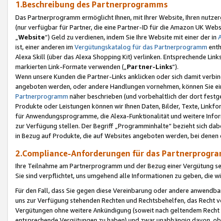
1.Beschreibung des Partnerprogramms
Das Partnerprogramm ermöglicht Ihnen, mit Ihrer Website, Ihren nutzer
(nur verfügbar für Partner, die eine Partner-ID für die Amazon UK We
„
Website
“) Geld zu verdienen, indem Sie Ihre Website mit einer der in
ist, einer anderen im
Vergütungskatalog für das Partnerprogramm
enth
Alexa Skill (über das Alexa Shopping Kit) verlinken. Entsprechende Lin
markierten Link-Formate verwenden („
Partner-Links
“).
Wenn unsere Kunden die Partner-Links anklicken oder sich damit verbi
angeboten werden, oder andere Handlungen vornehmen, können Sie eine
Partnerprogramm
näher beschrieben (und vorbehaltlich der dort festg
Produkte oder Leistungen können wir Ihnen Daten, Bilder, Texte, Linkfo
für Anwendungsprogramme, die Alexa-Funktionalität und weitere Inf
zur Verfügung stellen. Der Begriff „Programminhalte“ bezieht sich dabe
in Bezug auf Produkte, die auf Websites angeboten werden, bei denen 
2.Compliance-Anforderungen für das Partnerprog
Ihre Teilnahme am Partnerprogramm und der Bezug einer Vergütung setz
Sie sind verpflichtet, uns umgehend alle Informationen zu geben, die w
Für den Fall, dass Sie gegen diese Vereinbarung oder andere anwendba
uns zur Verfügung stehenden Rechten und Rechtsbehelfen, das Recht vo
Vergütungen ohne weitere Ankündigung (soweit nach geltendem Recht z
entsprechende Vergütungen zu haben) und zwar unabhängig davon, ob 