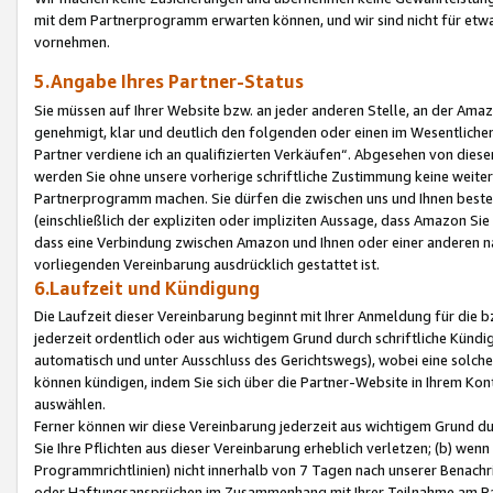
mit dem Partnerprogramm erwarten können, und wir sind nicht für etwa
vornehmen.
5.Angabe Ihres Partner-Status
Sie müssen auf Ihrer Website bzw. an jeder anderen Stelle, an der Am
genehmigt, klar und deutlich den folgenden oder einen im Wesentlichen
Partner verdiene ich an qualifizierten Verkäufen“. Abgesehen von die
werden Sie ohne unsere vorherige schriftliche Zustimmung keine weite
Partnerprogramm machen. Sie dürfen die zwischen uns und Ihnen best
(einschließlich der expliziten oder impliziten Aussage, dass Amazon Si
dass eine Verbindung zwischen Amazon und Ihnen oder einer anderen natü
vorliegenden Vereinbarung ausdrücklich gestattet ist.
6.Laufzeit und Kündigung
Die Laufzeit dieser Vereinbarung beginnt mit Ihrer Anmeldung für die 
jederzeit ordentlich oder aus wichtigem Grund durch schriftliche Kündi
automatisch und unter Ausschluss des Gerichtswegs), wobei eine solch
können kündigen, indem Sie sich über die Partner-Website in Ihrem Ko
auswählen.
Ferner können wir diese Vereinbarung jederzeit aus wichtigem Grund dur
Sie Ihre Pflichten aus dieser Vereinbarung erheblich verletzen; (b) wen
Programmrichtlinien) nicht innerhalb von 7 Tagen nach unserer Benachr
oder Haftungsansprüchen im Zusammenhang mit Ihrer Teilnahme am Pa