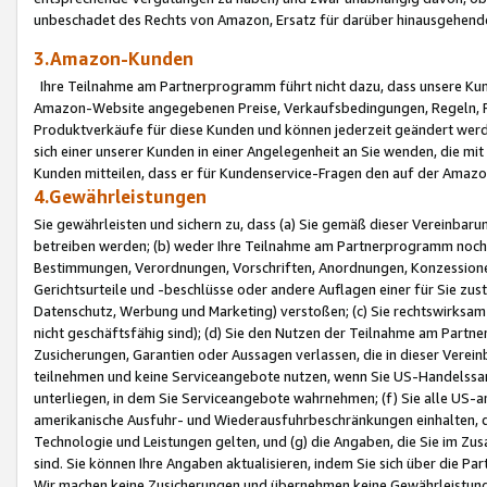
unbeschadet des Rechts von Amazon, Ersatz für darüber hinausgehen
3.Amazon-Kunden
Ihre Teilnahme am Partnerprogramm führt nicht dazu, dass unsere Kun
Amazon-Website angegebenen Preise, Verkaufsbedingungen, Regeln, Ri
Produktverkäufe für diese Kunden und können jederzeit geändert werde
sich einer unserer Kunden in einer Angelegenheit an Sie wenden, die 
Kunden mitteilen, dass er für Kundenservice-Fragen den auf der Ama
4.Gewährleistungen
Sie gewährleisten und sichern zu, dass (a) Sie gemäß dieser Vereinba
betreiben werden; (b) weder Ihre Teilnahme am Partnerprogramm noch d
Bestimmungen, Verordnungen, Vorschriften, Anordnungen, Konzessionen,
Gerichtsurteile und -beschlüsse oder andere Auflagen einer für Sie zu
Datenschutz, Werbung und Marketing) verstoßen; (c) Sie rechtswirksam 
nicht geschäftsfähig sind); (d) Sie den Nutzen der Teilnahme am Partne
Zusicherungen, Garantien oder Aussagen verlassen, die in dieser Verein
teilnehmen und keine Serviceangebote nutzen, wenn Sie US-Handelssa
unterliegen, in dem Sie Serviceangebote wahrnehmen; (f) Sie alle US
amerikanische Ausfuhr- und Wiederausfuhrbeschränkungen einhalten, 
Technologie und Leistungen gelten, und (g) die Angaben, die Sie im 
sind. Sie können Ihre Angaben aktualisieren, indem Sie sich über die 
Wir machen keine Zusicherungen und übernehmen keine Gewährleistun