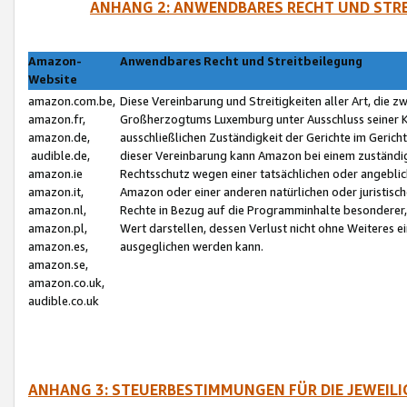
ANHANG 2: ANWENDBARES RECHT UND STRE
Amazon-
Anwendbares Recht und Streitbeilegung
Website
amazon.com.be,
Diese Vereinbarung und Streitigkeiten aller Art, die 
amazon.fr,
Großherzogtums Luxemburg unter Ausschluss seiner Kol
amazon.de,
ausschließlichen Zuständigkeit der Gerichte im Geri
audible.de,
dieser Vereinbarung kann Amazon bei einem zuständig
amazon.ie
Rechtsschutz wegen einer tatsächlichen oder angebli
amazon.it,
Amazon oder einer anderen natürlichen oder juristisc
amazon.nl,
Rechte in Bezug auf die Programminhalte besonderer,
amazon.pl,
Wert darstellen, dessen Verlust nicht ohne Weiteres e
amazon.es,
ausgeglichen werden kann.
amazon.se,
amazon.co.uk,
audible.co.uk
ANHANG 3: STEUERBESTIMMUNGEN FÜR DIE JEWEIL