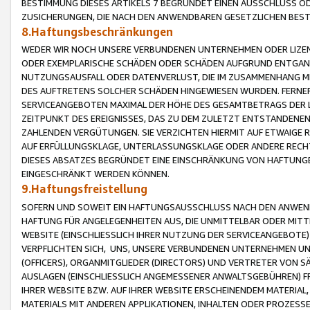
BESTIMMUNG DIESES ARTIKELS 7 BEGRÜNDET EINEN AUSSCHLUSS 
ZUSICHERUNGEN, DIE NACH DEN ANWENDBAREN GESETZLICHEN BE
8.Haftungsbeschränkungen
WEDER WIR NOCH UNSERE VERBUNDENEN UNTERNEHMEN ODER LIZEN
ODER EXEMPLARISCHE SCHÄDEN ODER SCHÄDEN AUFGRUND ENTGANG
NUTZUNGSAUSFALL ODER DATENVERLUST, DIE IM ZUSAMMENHANG MI
DES AUFTRETENS SOLCHER SCHÄDEN HINGEWIESEN WURDEN. FERN
SERVICEANGEBOTEN MAXIMAL DER HÖHE DES GESAMTBETRAGS DER 
ZEITPUNKT DES EREIGNISSES, DAS ZU DEM ZULETZT ENTSTANDENE
ZAHLENDEN VERGÜTUNGEN. SIE VERZICHTEN HIERMIT AUF ETWAIGE 
AUF ERFÜLLUNGSKLAGE, UNTERLASSUNGSKLAGE ODER ANDERE RECHT
DIESES ABSATZES BEGRÜNDET EINE EINSCHRÄNKUNG VON HAFTUNG
EINGESCHRÄNKT WERDEN KÖNNEN.
9.Haftungsfreistellung
SOFERN UND SOWEIT EIN HAFTUNGSAUSSCHLUSS NACH DEN ANWENDB
HAFTUNG FÜR ANGELEGENHEITEN AUS, DIE UNMITTELBAR ODER MITT
WEBSITE (EINSCHLIESSLICH IHRER NUTZUNG DER SERVICEANGEBOTE)
VERPFLICHTEN SICH, UNS, UNSERE VERBUNDENEN UNTERNEHMEN UN
(OFFICERS), ORGANMITGLIEDER (DIRECTORS) UND VERTRETER VON 
AUSLAGEN (EINSCHLIESSLICH ANGEMESSENER ANWALTSGEBÜHREN) FR
IHRER WEBSITE BZW. AUF IHRER WEBSITE ERSCHEINENDEM MATERIAL
MATERIALS MIT ANDEREN APPLIKATIONEN, INHALTEN ODER PROZESSE