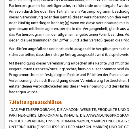
Partnerprogramm für betrügerische, irreführende oder illegale Zwecke
Amazon durch Sie oder Ihre Teilnahme am Partnerprogramm beschädig
dieser Vereinbarung oder den gemäß dieser Vereinbarung von den Vertr
oder künftig unterliegen könnte; (g) wenn wir diese Vereinbarung mit I
gemeinsam mit Ihnen agieren, bereits in der Vergangenheit, gleich aus
das Partnerprogramm in der allgemein angebotenen Form beenden. Vors
gegen die Bestimmungen der Ziffer 5 und jeder Verstoß gegen die Prog
Wir dürfen angefallene und noch nicht ausgezahlte Vergütungen nach 
sicherzustellen, dass der richtige Betrag ausgezahlt wird (beispielsw
Mit Beendigung dieser Vereinbarung erlöschen alle Rechte und Pflichte
eingeräumten Lizenzen/Nutzungsrechte; hiervon ausgenommen sind die in 
Programmrichtlinien festgelegten Rechte und Pflichten der Parteien sow
Vereinbarung, die nach Beendigung dieser Vereinbarung fortbestehen. D
entstandenen Verbindlichkeiten aus dieser Vereinbarung und der Haft
begangen wurde.
7.Haftungsausschlüsse
DAS PARTNERPROGRAMM, DIE AMAZON-WEBSITE, PRODUKTE UND DI
PARTNER-LINKS, LINKFORMATE, INHALTE, DIE ANWENDUNGSPROGR
PRODUKTWERBUNG, UNSERE DOMAIN-NAMEN, MARKEN UND LOGOS S
UNTERNEHMEN (EINSCHLIESSLICH DER AMAZON-MARKEN) UND DIE GE