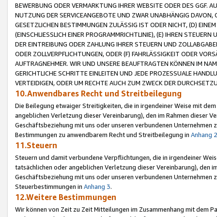
BEWERBUNG ODER VERMARKTUNG IHRER WEBSITE ODER DES GGF. AUF 
NUTZUNG DER SERVICEANGEBOTE UND ZWAR UNABHÄNGIG DAVON, O
GESETZLICHEN BESTIMMUNGEN ZULÄSSIG IST ODER NICHT, (D) EINE
(EINSCHLIESSLICH EINER PROGRAMMRICHTLINIE), (E) IHREN STEUER
DER EINTREIBUNG ODER ZAHLUNG IHRER STEUERN UND ZOLLABGAB
ODER ZOLLVERPFLICHTUNGEN, ODER (F) FAHRLÄSSIGKEIT ODER VORS
AUFTRAGNEHMER. WIR UND UNSERE BEAUFTRAGTEN KÖNNEN IM NAME
GERICHTLICHE SCHRITTE EINLEITEN UND JEDE PROZESSUALE HAND
VERTEIDIGEN, ODER UM RECHTE AUCH ZUM ZWECK DER DURCHSETZU
10.Anwendbares Recht und Streitbeilegung
Die Beilegung etwaiger Streitigkeiten, die in irgendeiner Weise mit de
angeblichen Verletzung dieser Vereinbarung), den im Rahmen dieser Ve
Geschäftsbeziehung mit uns oder unseren verbundenen Unternehmen zu
Bestimmungen zu anwendbarem Recht und Streitbeilegung in
Anhang 
11.Steuern
Steuern und damit verbundene Verpflichtungen, die in irgendeiner Wei
tatsächlichen oder angeblichen Verletzung dieser Vereinbarung), den 
Geschäftsbeziehung mit uns oder unseren verbundenen Unternehmen z
Steuerbestimmungen in
Anhang 3
.
12.Weitere Bestimmungen
Wir können von Zeit zu Zeit Mitteilungen im Zusammenhang mit dem Par