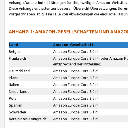
Anhang 4Datenschutzerklärungen für die jeweiligen Amazon-Websites
Diese Anhänge enthalten zur besseren Übersicht Übersetzungen. Sofe
vorgeschrieben ist, gilt im Falle von Abweichungen die englische Fass
ANHANG 1: AMAZON-GESELLSCHAFTEN UND AMAZO
Land
Amazon-Gesellschaft
Belgien
Amazon Europe Core S.à r.l.
Frankreich
Amazon Europe Core S.à r.l.(oder Amazon Fr
entsprechend der Mitteilung)
Deutschland
Amazon Europe Core S.à r.l.
Irland
Amazon Europe Core S.à r.l.
Italien
Amazon Europe Core S.à r.l.
Niederlande
Amazon Europe Core S.à r.l.
Polen
Amazon Europe Core S.à r.l.
Spanien
Amazon Europe Core S.à r.l.
Schweden
Amazon Europe Core S.à r.l.
Vereinigtes Königreich
Amazon Europe Core S.à r.l.