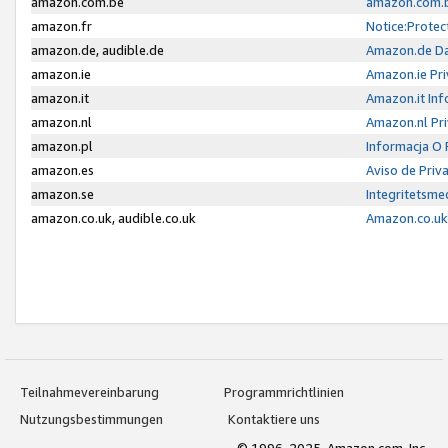
amazon.com.be
amazon.com.b
amazon.fr
Notice:Protec
amazon.de, audible.de
Amazon.de Da
amazon.ie
Amazon.ie Pri
amazon.it
Amazon.it Inf
amazon.nl
Amazon.nl Pri
amazon.pl
Informacja O
amazon.es
Aviso de Priv
amazon.se
Integritetsm
amazon.co.uk, audible.co.uk
Amazon.co.uk 
Teilnahmevereinbarung
Programmrichtlinien
Nutzungsbestimmungen
Kontaktiere uns