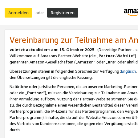
Anmelden
Registrieren
oder
Vereinbarung zur Teilnahme am 
zuletzt aktualisiert am
:
15. Oktober 2025
(Derzeitige Partner - 
Willkommen auf Amazons Partner-Website (die „
Partner-Website
“)
genannten Amazon-Gesellschaften („
Amazon
“ oder „
uns
“ oder ähnli
Übersetzungen stehen in folgenden Sprachen zur Verfügung :
Englisch
,
den Übersetzungen gilt die englische Fassung.
Natürliche oder juristische Personen, die an unserem Marketing-Partn
oder ein „
Partner
“), müssen die Vereinbarung zur Teilnahme am Ama
Ihrer Anmeldung auf bzw. Nutzung der Partner-Website stimmen Sie die
zu, die durch Bezugnahme einen wesentlichen Bestandteil dieser Verei
Partnerprogramm, die IP-Lizenz für das Partnerprogramm, den Vergütu
Partnerprogramm). Inhalte, die du auf der Website Amazon.com veröffe
des Verbots von Kundenrezensionen, die gegen eine Vergütung erstellt, 
durch.