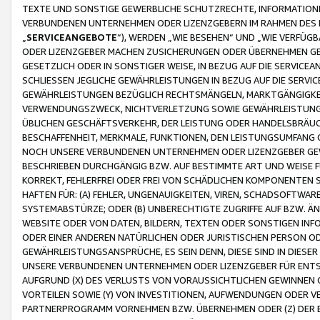
TEXTE UND SONSTIGE GEWERBLICHE SCHUTZRECHTE, INFORMATIONE
VERBUNDENEN UNTERNEHMEN ODER LIZENZGEBERN IM RAHMEN DES
„
SERVICEANGEBOTE
“), WERDEN „WIE BESEHEN“ UND „WIE VERFÜ
ODER LIZENZGEBER MACHEN ZUSICHERUNGEN ODER ÜBERNEHMEN GEW
GESETZLICH ODER IN SONSTIGER WEISE, IN BEZUG AUF DIE SERVI
SCHLIESSEN JEGLICHE GEWÄHRLEISTUNGEN IN BEZUG AUF DIE SERVI
GEWÄHRLEISTUNGEN BEZÜGLICH RECHTSMÄNGELN, MARKTGÄNGIGKEIT
VERWENDUNGSZWECK, NICHTVERLETZUNG SOWIE GEWÄHRLEISTUNGEN 
ÜBLICHEN GESCHÄFTSVERKEHR, DER LEISTUNG ODER HANDELSBRÄUCH
BESCHAFFENHEIT, MERKMALE, FUNKTIONEN, DEN LEISTUNGSUMFANG 
NOCH UNSERE VERBUNDENEN UNTERNEHMEN ODER LIZENZGEBER GEWÄ
BESCHRIEBEN DURCHGÄNGIG BZW. AUF BESTIMMTE ART UND WEISE
KORREKT, FEHLERFREI ODER FREI VON SCHÄDLICHEN KOMPONENTEN
HAFTEN FÜR: (A) FEHLER, UNGENAUIGKEITEN, VIREN, SCHADSOFTW
SYSTEMABSTÜRZE; ODER (B) UNBERECHTIGTE ZUGRIFFE AUF BZW. 
WEBSITE ODER VON DATEN, BILDERN, TEXTEN ODER SONSTIGEN INF
ODER EINER ANDEREN NATÜRLICHEN ODER JURISTISCHEN PERSON OD
GEWÄHRLEISTUNGSANSPRÜCHE, ES SEIN DENN, DIESE SIND IN DIES
UNSERE VERBUNDENEN UNTERNEHMEN ODER LIZENZGEBER FÜR EN
AUFGRUND (X) DES VERLUSTS VON VORAUSSICHTLICHEN GEWINNEN
VORTEILEN SOWIE (Y) VON INVESTITIONEN, AUFWENDUNGEN ODER VE
PARTNERPROGRAMM VORNEHMEN BZW. ÜBERNEHMEN ODER (Z) DER 