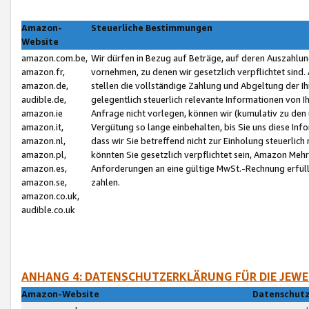
Amazon-
Steuerliche Bestimmungen
Website
amazon.com.be,
Wir dürfen in Bezug auf Beträge, auf deren Auszahlun
amazon.fr,
vornehmen, zu denen wir gesetzlich verpflichtet sind
amazon.de,
stellen die vollständige Zahlung und Abgeltung der 
audible.de,
gelegentlich steuerlich relevante Informationen von I
amazon.ie
Anfrage nicht vorlegen, können wir (kumulativ zu de
amazon.it,
Vergütung so lange einbehalten, bis Sie uns diese Inf
amazon.nl,
dass wir Sie betreffend nicht zur Einholung steuerlich 
amazon.pl,
könnten Sie gesetzlich verpflichtet sein, Amazon Meh
amazon.es,
Anforderungen an eine gültige MwSt.-Rechnung erfüllt
amazon.se,
zahlen.
amazon.co.uk,
audible.co.uk
ANHANG 4: DATENSCHUTZERKLÄRUNG FÜR DIE JEWE
Amazon-Website
Datenschutz