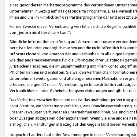
eines gesonderten Marketingprogramms des verbundenen Unternehmens
Unternehmen in Bezug auf das gesonderte Programm. Diese Vereinbarung
Ihnen und uns im Hinblick auf das Partnerprogramm dar und ersetzt al
Für die Zwecke dieser Vereinbarung verstehen sich die Begriffe „schließ
von „jedoch nicht beschränkt auf“.
Sämtliche Informationen in Bezug auf Amazon oder unsere verbunde
bereitstellen oder zugänglich machen und die nicht öffentlich bekannt bz
Informationen
“ von Amazon dar und verbleiben im alleinigen Eigent
wie dies angemessenerweise für die Erbringung Ihrer Leistungen gemäß d
juristischen Personen, die im Zusammenhang mit Ihrem Konto Zugriff au
Pflichten kennen und einhalten. Sie werden Vertrauliche Informationen 
Unternehmen) weitergeben und alle angemessenen Maßnahmen ergreifen
schützen, die gemäß dieser Vereinbarung nicht ausdrücklich zulässig is
Vertraulichkeits- oder Geheimhaltungsvereinbarungen und gilt für die
Das Verhältnis zwischen Ihnen und uns ist das unabhängiger Vertragspa
Joint-Venture, ein Vertretungsverhältnis, eine Franchisevereinbarung, 
unseren jeweiligen verbundenen Unternehmen und Ihnen. Sie sind ni
oder Zusagen abzugeben oder anzunehmen. Wenn Sie eine andere natürli
ermöglichen, Handlungen in Bezug auf den Gegenstand dieser Vereinbar
Ungeachtet anders lautender Bestimmungen in dieser Vereinbarung wird