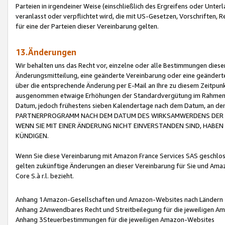
Parteien in irgendeiner Weise (einschließlich des Ergreifens oder Unt
veranlasst oder verpflichtet wird, die mit US-Gesetzen, Vorschriften,
für eine der Parteien dieser Vereinbarung gelten.
13.Änderungen
Wir behalten uns das Recht vor, einzelne oder alle Bestimmungen diese
Änderungsmitteilung, eine geänderte Vereinbarung oder eine geänderte 
über die entsprechende Änderung per E-Mail an Ihre zu diesem Zeitpun
ausgenommen etwaige Erhöhungen der Standardvergütung im Rahmen
Datum, jedoch frühestens sieben Kalendertage nach dem Datum, an de
PARTNERPROGRAMM NACH DEM DATUM DES WIRKSAMWERDENS DER Ä
WENN SIE MIT EINER ÄNDERUNG NICHT EINVERSTANDEN SIND, HABEN S
KÜNDIGEN.
Wenn Sie diese Vereinbarung mit Amazon France Services SAS geschlo
gelten zukünftige Änderungen an dieser Vereinbarung für Sie und Ama
Core S.à r.l. bezieht.
Anhang 1Amazon-Gesellschaften und Amazon-Websites nach Ländern
Anhang 2Anwendbares Recht und Streitbeilegung für die jeweiligen 
Anhang 3Steuerbestimmungen für die jeweiligen Amazon-Websites