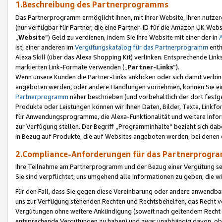
1.Beschreibung des Partnerprogramms
Das Partnerprogramm ermöglicht Ihnen, mit Ihrer Website, Ihren nutzer
(nur verfügbar für Partner, die eine Partner-ID für die Amazon UK We
„
Website
“) Geld zu verdienen, indem Sie Ihre Website mit einer der in
ist, einer anderen im
Vergütungskatalog für das Partnerprogramm
enth
Alexa Skill (über das Alexa Shopping Kit) verlinken. Entsprechende Lin
markierten Link-Formate verwenden („
Partner-Links
“).
Wenn unsere Kunden die Partner-Links anklicken oder sich damit verbi
angeboten werden, oder andere Handlungen vornehmen, können Sie eine
Partnerprogramm
näher beschrieben (und vorbehaltlich der dort festg
Produkte oder Leistungen können wir Ihnen Daten, Bilder, Texte, Linkfo
für Anwendungsprogramme, die Alexa-Funktionalität und weitere Inf
zur Verfügung stellen. Der Begriff „Programminhalte“ bezieht sich dabe
in Bezug auf Produkte, die auf Websites angeboten werden, bei denen 
2.Compliance-Anforderungen für das Partnerprog
Ihre Teilnahme am Partnerprogramm und der Bezug einer Vergütung setz
Sie sind verpflichtet, uns umgehend alle Informationen zu geben, die w
Für den Fall, dass Sie gegen diese Vereinbarung oder andere anwendba
uns zur Verfügung stehenden Rechten und Rechtsbehelfen, das Recht vo
Vergütungen ohne weitere Ankündigung (soweit nach geltendem Recht z
entsprechende Vergütungen zu haben) und zwar unabhängig davon, ob 