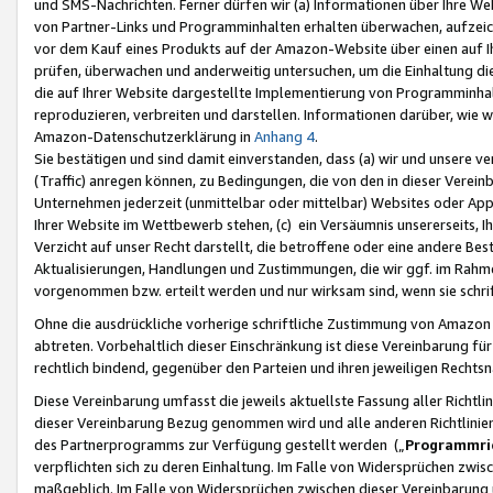
und SMS-Nachrichten. Ferner dürfen wir (a) Informationen über Ihre We
von Partner-Links und Programminhalten erhalten überwachen, aufzei
vor dem Kauf eines Produkts auf der Amazon-Website über einen auf Ih
prüfen, überwachen und anderweitig untersuchen, um die Einhaltung dies
die auf Ihrer Website dargestellte Implementierung von Programminhalt
reproduzieren, verbreiten und darstellen. Informationen darüber, wie w
Amazon-Datenschutzerklärung in
Anhang 4
.
Sie bestätigen und sind damit einverstanden, dass (a) wir und unsere 
(Traffic) anregen können, zu Bedingungen, die von den in dieser Vere
Unternehmen jederzeit (unmittelbar oder mittelbar) Websites oder Appl
Ihrer Website im Wettbewerb stehen, (c) ein Versäumnis unsererseits, I
Verzicht auf unser Recht darstellt, die betroffene oder eine andere B
Aktualisierungen, Handlungen und Zustimmungen, die wir ggf. im Rahme
vorgenommen bzw. erteilt werden und nur wirksam sind, wenn sie schri
Ohne die ausdrückliche vorherige schriftliche Zustimmung von Amazon
abtreten. Vorbehaltlich dieser Einschränkung ist diese Vereinbarung f
rechtlich bindend, gegenüber den Parteien und ihren jeweiligen Rech
Diese Vereinbarung umfasst die jeweils aktuellste Fassung aller Richtli
dieser Vereinbarung Bezug genommen wird und alle anderen Richtlinie
des Partnerprogramms zur Verfügung gestellt werden („
Programmric
verpflichten sich zu deren Einhaltung. Im Falle von Widersprüchen zwi
maßgeblich. Im Falle von Widersprüchen zwischen dieser Vereinbarun