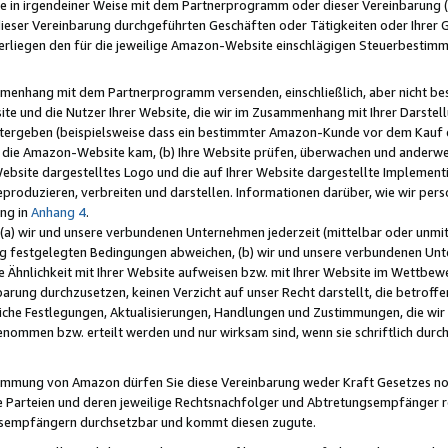
e in irgendeiner Weise mit dem Partnerprogramm oder dieser Vereinbarung (ei
ieser Vereinbarung durchgeführten Geschäften oder Tätigkeiten oder Ihrer 
liegen den für die jeweilige Amazon-Website einschlägigen Steuerbestim
mmenhang mit dem Partnerprogramm versenden, einschließlich, aber nicht be
site und die Nutzer Ihrer Website, die wir im Zusammenhang mit Ihrer Darst
itergeben (beispielsweise dass ein bestimmter Amazon-Kunde vor dem Kauf
uf die Amazon-Website kam, (b) Ihre Website prüfen, überwachen und anderwei
r Website dargestelltes Logo und die auf Ihrer Website dargestellte Impleme
reproduzieren, verbreiten und darstellen. Informationen darüber, wie wir per
ng in
Anhang 4
.
 (a) wir und unsere verbundenen Unternehmen jederzeit (mittelbar oder unmit
ng festgelegten Bedingungen abweichen, (b) wir und unsere verbundenen Unte
 Ähnlichkeit mit Ihrer Website aufweisen bzw. mit Ihrer Website im Wettbewer
barung durchzusetzen, keinen Verzicht auf unser Recht darstellt, die betrof
liche Festlegungen, Aktualisierungen, Handlungen und Zustimmungen, die wi
enommen bzw. erteilt werden und nur wirksam sind, wenn sie schriftlich dur
stimmung von Amazon dürfen Sie diese Vereinbarung weder Kraft Gesetzes no
die Parteien und deren jeweilige Rechtsnachfolger und Abtretungsempfänger 
ngsempfängern durchsetzbar und kommt diesen zugute.