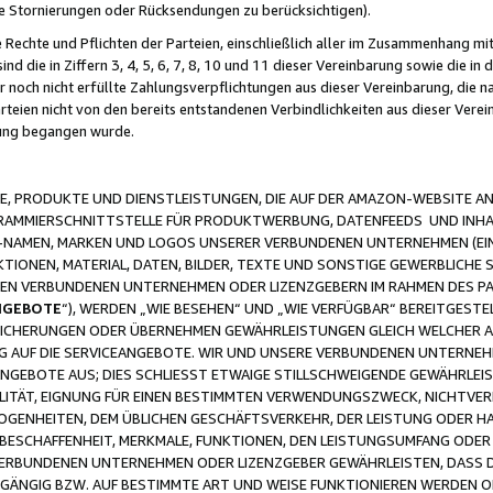
ge Stornierungen oder Rücksendungen zu berücksichtigen).
 Rechte und Pflichten der Parteien, einschließlich aller im Zusammenhang m
 die in Ziffern 3, 4, 5, 6, 7, 8, 10 und 11 dieser Vereinbarung sowie die in
er noch nicht erfüllte Zahlungsverpflichtungen aus dieser Vereinbarung, die
arteien nicht von den bereits entstandenen Verbindlichkeiten aus dieser Ver
gung begangen wurde.
 PRODUKTE UND DIENSTLEISTUNGEN, DIE AUF DER AMAZON-WEBSITE AN
GRAMMIERSCHNITTSTELLE FÜR PRODUKTWERBUNG, DATENFEEDS UND INH
-NAMEN, MARKEN UND LOGOS UNSERER VERBUNDENEN UNTERNEHMEN (EIN
IONEN, MATERIAL, DATEN, BILDER, TEXTE UND SONSTIGE GEWERBLICHE 
EREN VERBUNDENEN UNTERNEHMEN ODER LIZENZGEBERN IM RAHMEN DES 
NGEBOTE
“), WERDEN „WIE BESEHEN“ UND „WIE VERFÜGBAR“ BEREITGEST
CHERUNGEN ODER ÜBERNEHMEN GEWÄHRLEISTUNGEN GLEICH WELCHER AR
ZUG AUF DIE SERVICEANGEBOTE. WIR UND UNSERE VERBUNDENEN UNTERNEH
ANGEBOTE AUS; DIES SCHLIESST ETWAIGE STILLSCHWEIGENDE GEWÄHRLE
LITÄT, EIGNUNG FÜR EINEN BESTIMMTEN VERWENDUNGSZWECK, NICHTVER
OGENHEITEN, DEM ÜBLICHEN GESCHÄFTSVERKEHR, DER LEISTUNG ODER H
 BESCHAFFENHEIT, MERKMALE, FUNKTIONEN, DEN LEISTUNGSUMFANG ODER
VERBUNDENEN UNTERNEHMEN ODER LIZENZGEBER GEWÄHRLEISTEN, DASS D
HGÄNGIG BZW. AUF BESTIMMTE ART UND WEISE FUNKTIONIEREN WERDEN 