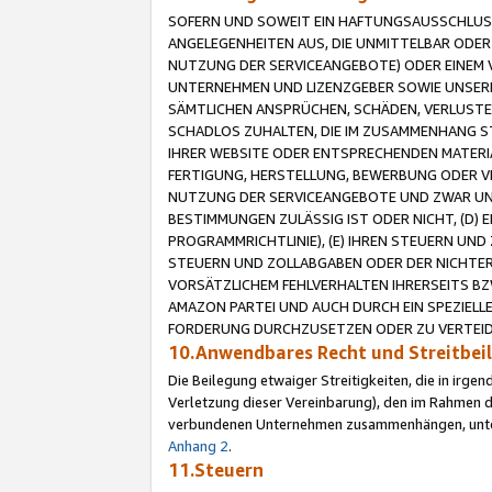
SOFERN UND SOWEIT EIN HAFTUNGSAUSSCHLUSS
ANGELEGENHEITEN AUS, DIE UNMITTELBAR ODER 
NUTZUNG DER SERVICEANGEBOTE) ODER EINEM V
UNTERNEHMEN UND LIZENZGEBER SOWIE UNSERE 
SÄMTLICHEN ANSPRÜCHEN, SCHÄDEN, VERLUSTE
SCHADLOS ZUHALTEN, DIE IM ZUSAMMENHANG STE
IHRER WEBSITE ODER ENTSPRECHENDEN MATERIA
FERTIGUNG, HERSTELLUNG, BEWERBUNG ODER VE
NUTZUNG DER SERVICEANGEBOTE UND ZWAR UN
BESTIMMUNGEN ZULÄSSIG IST ODER NICHT, (D) 
PROGRAMMRICHTLINIE), (E) IHREN STEUERN UN
STEUERN UND ZOLLABGABEN ODER DER NICHTER
VORSÄTZLICHEM FEHLVERHALTEN IHRERSEITS BZ
AMAZON PARTEI UND AUCH DURCH EIN SPEZIELL
FORDERUNG DURCHZUSETZEN ODER ZU VERTEIDI
10.Anwendbares Recht und Streitbe
Die Beilegung etwaiger Streitigkeiten, die in irg
Verletzung dieser Vereinbarung), den im Rahmen d
verbundenen Unternehmen zusammenhängen, unterl
Anhang 2
.
11.Steuern