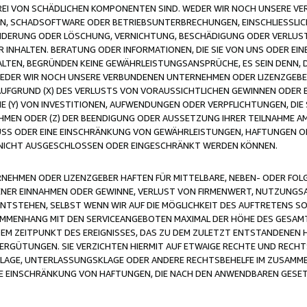
FREI VON SCHÄDLICHEN KOMPONENTEN SIND. WEDER WIR NOCH UNSERE 
VIREN, SCHADSOFTWARE ODER BETRIEBSUNTERBRECHUNGEN, EINSCHLIESSL
ÄNDERUNG ODER LÖSCHUNG, VERNICHTUNG, BESCHÄDIGUNG ODER VERLUST 
INHALTEN. BERATUNG ODER INFORMATIONEN, DIE SIE VON UNS ODER EIN
LTEN, BEGRÜNDEN KEINE GEWÄHRLEISTUNGSANSPRÜCHE, ES SEIN DENN, DI
WEDER WIR NOCH UNSERE VERBUNDENEN UNTERNEHMEN ODER LIZENZGEBE
FGRUND (X) DES VERLUSTS VON VORAUSSICHTLICHEN GEWINNEN ODER 
 (Y) VON INVESTITIONEN, AUFWENDUNGEN ODER VERPFLICHTUNGEN, DIE 
EN ODER (Z) DER BEENDIGUNG ODER AUSSETZUNG IHRER TEILNAHME A
LUSS ODER EINE EINSCHRÄNKUNG VON GEWÄHRLEISTUNGEN, HAFTUNGEN O
NICHT AUSGESCHLOSSEN ODER EINGESCHRÄNKT WERDEN KÖNNEN.
EHMEN ODER LIZENZGEBER HAFTEN FÜR MITTELBARE, NEBEN- ODER FOL
R EINNAHMEN ODER GEWINNE, VERLUST VON FIRMENWERT, NUTZUNGSAU
TSTEHEN, SELBST WENN WIR AUF DIE MÖGLICHKEIT DES AUFTRETENS S
MENHANG MIT DEN SERVICEANGEBOTEN MAXIMAL DER HÖHE DES GESAMT
M ZEITPUNKT DES EREIGNISSES, DAS ZU DEM ZULETZT ENTSTANDENEN 
ERGÜTUNGEN. SIE VERZICHTEN HIERMIT AUF ETWAIGE RECHTE UND RECHT
KLAGE, UNTERLASSUNGSKLAGE ODER ANDERE RECHTSBEHELFE IM ZUSAMME
NE EINSCHRÄNKUNG VON HAFTUNGEN, DIE NACH DEN ANWENDBAREN GESE