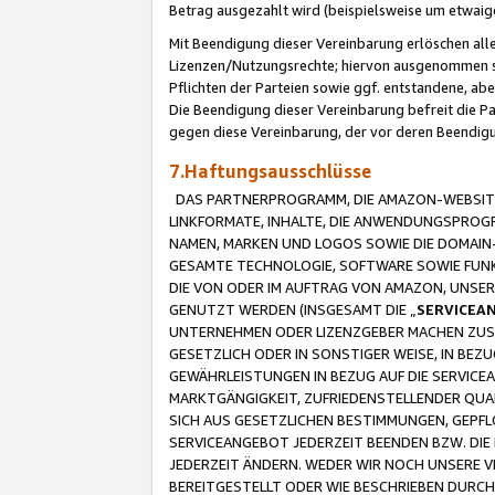
Betrag ausgezahlt wird (beispielsweise um etwai
Mit Beendigung dieser Vereinbarung erlöschen alle
Lizenzen/Nutzungsrechte; hiervon ausgenommen sind
Pflichten der Parteien sowie ggf. entstandene, ab
Die Beendigung dieser Vereinbarung befreit die P
gegen diese Vereinbarung, der vor deren Beendi
7.Haftungsausschlüsse
DAS PARTNERPROGRAMM, DIE AMAZON-WEBSITE,
LINKFORMATE, INHALTE, DIE ANWENDUNGSPRO
NAMEN, MARKEN UND LOGOS SOWIE DIE DOMAIN
GESAMTE TECHNOLOGIE, SOFTWARE SOWIE FUNKT
DIE VON ODER IM AUFTRAG VON AMAZON, UNS
GENUTZT WERDEN (INSGESAMT DIE „
SERVICEA
UNTERNEHMEN ODER LIZENZGEBER MACHEN ZUSI
GESETZLICH ODER IN SONSTIGER WEISE, IN BE
GEWÄHRLEISTUNGEN IN BEZUG AUF DIE SERVICE
MARKTGÄNGIGKEIT, ZUFRIEDENSTELLENDER QUA
SICH AUS GESETZLICHEN BESTIMMUNGEN, GEPFL
SERVICEANGEBOT JEDERZEIT BEENDEN BZW. DIE
JEDERZEIT ÄNDERN. WEDER WIR NOCH UNSERE 
BEREITGESTELLT ODER WIE BESCHRIEBEN DURC