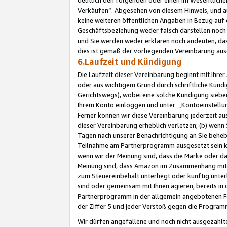
Verkäufen“. Abgesehen von diesem Hinweis, und a
keine weiteren öffentlichen Angaben in Bezug au
Geschäftsbeziehung weder falsch darstellen noch a
und Sie werden weder erklären noch andeuten, dass
dies ist gemäß der vorliegenden Vereinbarung ausd
6.Laufzeit und Kündigung
Die Laufzeit dieser Vereinbarung beginnt mit Ihre
oder aus wichtigem Grund durch schriftliche Kündi
Gerichtswegs), wobei eine solche Kündigung siebe
Ihrem Konto einloggen und unter „Kontoeinstellu
Ferner können wir diese Vereinbarung jederzeit aus
dieser Vereinbarung erheblich verletzen; (b) wenn
Tagen nach unserer Benachrichtigung an Sie behe
Teilnahme am Partnerprogramm ausgesetzt sein kö
wenn wir der Meinung sind, dass die Marke oder 
Meinung sind, dass Amazon im Zusammenhang mit d
zum Steuereinbehalt unterliegt oder künftig unter
sind oder gemeinsam mit Ihnen agieren, bereits in
Partnerprogramm in der allgemein angebotenen Fo
der Ziffer 5 und jeder Verstoß gegen die Programm
Wir dürfen angefallene und noch nicht ausgezahlt