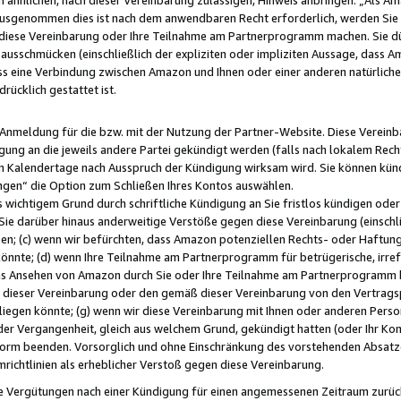
usgenommen dies ist nach dem anwendbaren Recht erforderlich, werden Sie 
f diese Vereinbarung oder Ihre Teilnahme am Partnerprogramm machen. Sie d
usschmücken (einschließlich der expliziten oder impliziten Aussage, dass A
 eine Verbindung zwischen Amazon und Ihnen oder einer anderen natürlichen 
rücklich gestattet ist.
r Anmeldung für die bzw. mit der Nutzung der Partner-Website. Diese Vereinb
gung an die jeweils andere Partei gekündigt werden (falls nach lokalem Rech
n Kalendertage nach Ausspruch der Kündigung wirksam wird. Sie können kündi
ngen“ die Option zum Schließen Ihres Kontos auswählen.
 wichtigem Grund durch schriftliche Kündigung an Sie fristlos kündigen oder I
 Sie darüber hinaus anderweitige Verstöße gegen diese Vereinbarung (einschli
ben; (c) wenn wir befürchten, dass Amazon potenziellen Rechts- oder Haftu
nnte; (d) wenn Ihre Teilnahme am Partnerprogramm für betrügerische, irref
das Ansehen von Amazon durch Sie oder Ihre Teilnahme am Partnerprogramm b
ieser Vereinbarung oder den gemäß dieser Vereinbarung von den Vertragspa
liegen könnte; (g) wenn wir diese Vereinbarung mit Ihnen oder anderen Perso
 der Vergangenheit, gleich aus welchem Grund, gekündigt hatten (oder Ihr Ko
rm beenden. Vorsorglich und ohne Einschränkung des vorstehenden Absatzes
richtlinien als erheblicher Verstoß gegen diese Vereinbarung.
e Vergütungen nach einer Kündigung für einen angemessenen Zeitraum zurückb