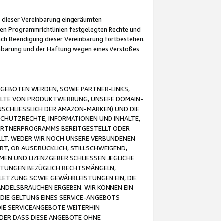
it dieser Vereinbarung eingeräumten
 den Programmrichtlinien festgelegten Rechte und
 nach Beendigung dieser Vereinbarung fortbestehen.
einbarung und der Haftung wegen eines Verstoßes
GEBOTEN WERDEN, SOWIE PARTNER-LINKS,
ALTE VON PRODUKTWERBUNG, UNSERE DOMAIN-
SCHLIESSLICH DER AMAZON-MARKEN) UND DIE
SCHUTZRECHTE, INFORMATIONEN UND INHALTE,
PARTNERPROGRAMMS BEREITGESTELLT ODER
ELLT. WEDER WIR NOCH UNSERE VERBUNDENEN
T, OB AUSDRÜCKLICH, STILLSCHWEIGEND,
MEN UND LIZENZGEBER SCHLIESSEN JEGLICHE
ISTUNGEN BEZÜGLICH RECHTSMÄNGELN,
LETZUNG SOWIE GEWÄHRLEISTUNGEN EIN, DIE
ANDELSBRÄUCHEN ERGEBEN. WIR KÖNNEN EIN
 DIE GELTUNG EINES SERVICE-ANGEBOTS
IE SERVICEANGEBOTE WEITERHIN
ODER DASS DIESE ANGEBOTE OHNE