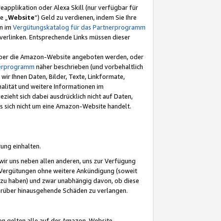
eapplikation oder Alexa Skill (nur verfügbar für
e „
Website
“) Geld zu verdienen, indem Sie Ihre
en im
Vergütungskatalog für das Partnerprogramm
t) verlinken. Entsprechende Links müssen dieser
e über die Amazon-Website angeboten werden, oder
nerprogramm
näher beschrieben (und vorbehaltlich
ir Ihnen Daten, Bilder, Texte, Linkformate,
alität und weitere Informationen im
zieht sich dabei ausdrücklich nicht auf Daten,
es sich nicht um eine Amazon-Website handelt.
rung einhalten.
ir uns neben allen anderen, uns zur Verfügung
n Vergütungen ohne weitere Ankündigung (soweit
 zu haben) und zwar unabhängig davon, ob diese
darüber hinausgehende Schäden zu verlangen.
on gelten alle auf der Amazon-Website