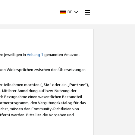
DE
en jeweiligen in
Anhang 1
genannten Amazon-
e von Widersprüchen zwischen den Übersetzungen
er teilnehmen möchten („
Sie
“ oder ein „
Partner
“),
. Mit Ihrer Anmeldung auf bzw. Nutzung der
durch Bezugnahme einen wesentlichen Bestandteil
 Partnerprogramm, den Vergütungskatalog für das
ichst, müssen den Community-Richtlinien von
fernt werden. Bitte lies die Vorgaben und