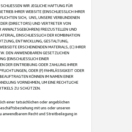
CHLIESSEN WIR JEGLICHE HAFTUNG FÜR
TRIEB IHRER WEBSITE (EINSCHLIESSLICH IHRER
FLICHTEN SICH, UNS, UNSERE VERBUNDENEN
EDER (DIRECTORS) UND VERTRETER VON
R ANWALTSGEBÜHREN) FREIZUSTELLEN UND
ATERIAL, EINSCHLIESSLICH DER KOMBINATION
NUTZUNG, ENTWICKLUNG, GESTALTUNG,
EBSEITE ERSCHEINENDEN MATERIALS, (C) IHRER
ZW. DEN ANWENDBAREN GESETZLICHEN
NG (EINSCHLIESSLICH EINER
BEN DER EINTREIBUNG ODER ZAHLUNG IHRER
LICHTUNGEN, ODER (F) FAHRLÄSSIGKEIT ODER
 BEAUFTRAGTEN KÖNNEN IM NAMEN EINER
HANDLUNG VORNEHMEN, UM EINE RECHTLICHE
TIKELS ZU SCHÜTZEN.
ich einer tatsächlichen oder angeblichen
Geschäftsbeziehung mit uns oder unseren
u anwendbarem Recht und Streitbeilegung in