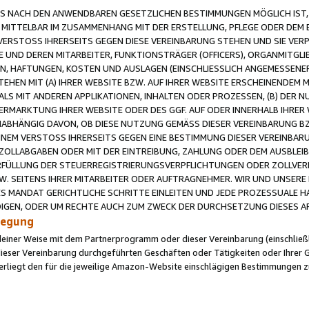
 NACH DEN ANWENDBAREN GESETZLICHEN BESTIMMUNGEN MÖGLICH IST, S
MITTELBAR IM ZUSAMMENHANG MIT DER ERSTELLUNG, PFLEGE ODER DEM BE
ERSTOSS IHRERSEITS GEGEN DIESE VEREINBARUNG STEHEN UND SIE VERP
UND DEREN MITARBEITER, FUNKTIONSTRÄGER (OFFICERS), ORGANMITGLI
N, HAFTUNGEN, KOSTEN UND AUSLAGEN (EINSCHLIESSLICH ANGEMESSENE
HEN MIT (A) IHRER WEBSITE BZW. AUF IHRER WEBSITE ERSCHEINENDEM M
LS MIT ANDEREN APPLIKATIONEN, INHALTEN ODER PROZESSEN, (B) DER 
RMARKTUNG IHRER WEBSITE ODER DES GGF. AUF ODER INNERHALB IHRER W
ABHÄNGIG DAVON, OB DIESE NUTZUNG GEMÄSS DIESER VEREINBARUNG B
EINEM VERSTOSS IHRERSEITS GEGEN EINE BESTIMMUNG DIESER VEREINBARU
D ZOLLABGABEN ODER MIT DER EINTREIBUNG, ZAHLUNG ODER DEM AUSBLEI
FÜLLUNG DER STEUERREGISTRIERUNGSVERPFLICHTUNGEN ODER ZOLLVERPF
W. SEITENS IHRER MITARBEITER ODER AUFTRAGNEHMER. WIR UND UNSERE
ES MANDAT GERICHTLICHE SCHRITTE EINLEITEN UND JEDE PROZESSUALE 
GEN, ODER UM RECHTE AUCH ZUM ZWECK DER DURCHSETZUNG DIESES AR
ilegung
endeiner Weise mit dem Partnerprogramm oder dieser Vereinbarung (einschließl
ieser Vereinbarung durchgeführten Geschäften oder Tätigkeiten oder Ihrer 
iegt den für die jeweilige Amazon-Website einschlägigen Bestimmungen z