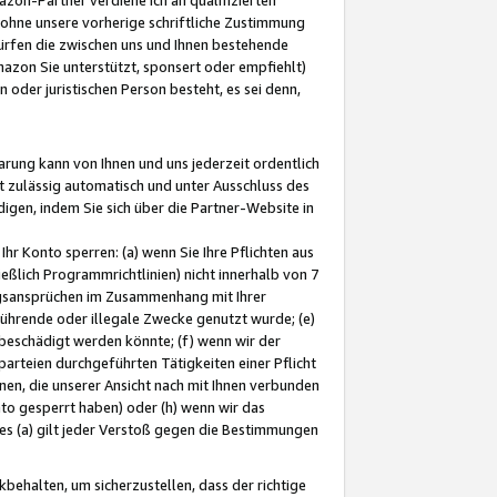
ohne unsere vorherige schriftliche Zustimmung
ürfen die zwischen uns und Ihnen bestehende
mazon Sie unterstützt, sponsert oder empfiehlt)
oder juristischen Person besteht, es sei denn,
arung kann von Ihnen und uns jederzeit ordentlich
t zulässig automatisch und unter Ausschluss des
gen, indem Sie sich über die Partner-Website in
hr Konto sperren: (a) wenn Sie Ihre Pflichten aus
eßlich Programmrichtlinien) nicht innerhalb von 7
ngsansprüchen im Zusammenhang mit Ihrer
ührende oder illegale Zwecke genutzt wurde; (e)
eschädigt werden könnte; (f) wenn wir der
rteien durchgeführten Tätigkeiten einer Pflicht
nen, die unserer Ansicht nach mit Ihnen verbunden
nto gesperrt haben) oder (h) wenn wir das
 (a) gilt jeder Verstoß gegen die Bestimmungen
ehalten, um sicherzustellen, dass der richtige