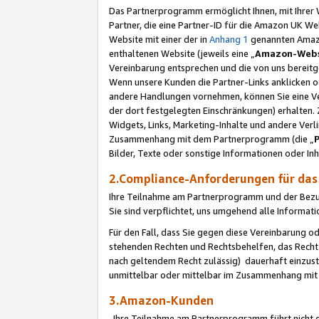
Das Partnerprogramm ermöglicht Ihnen, mit Ihrer W
Partner, die eine Partner-ID für die Amazon UK W
Website mit einer der in
Anhang 1
genannten Amazon
enthaltenen Website (jeweils eine „
Amazon-Webs
Vereinbarung entsprechen und die von uns bereitg
Wenn unsere Kunden die Partner-Links anklicken 
andere Handlungen vornehmen, können Sie eine Ver
der dort festgelegten Einschränkungen) erhalten. 
Widgets, Links, Marketing-Inhalte und andere Ver
Zusammenhang mit dem Partnerprogramm (die „
Bilder, Texte oder sonstige Informationen oder In
2.Compliance-Anforderungen für d
Ihre Teilnahme am Partnerprogramm und der Bezug 
Sie sind verpflichtet, uns umgehend alle Informat
Für den Fall, dass Sie gegen diese Vereinbarung 
stehenden Rechten und Rechtsbehelfen, das Recht
nach geltendem Recht zulässig) dauerhaft einzus
unmittelbar oder mittelbar im Zusammenhang mit
3.Amazon-Kunden
Ihre Teilnahme am Partnerprogramm führt nicht d