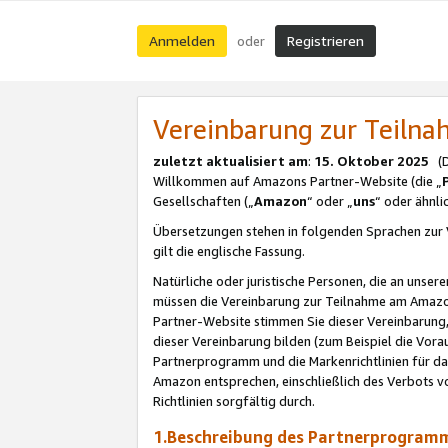
Anmelden
Registrieren
oder
Vereinbarung zur Teil
zuletzt aktualisiert am
:
15. Oktober 2025
(De
Willkommen auf Amazons Partner-Website (die „
Gesellschaften („
Amazon
“ oder „
uns
“ oder ähnl
Übersetzungen stehen in folgenden Sprachen zur 
gilt die englische Fassung.
Natürliche oder juristische Personen, die an uns
müssen die Vereinbarung zur Teilnahme am Amaz
Partner-Website stimmen Sie dieser Vereinbarung,
dieser Vereinbarung bilden (zum Beispiel die Vo
Partnerprogramm und die Markenrichtlinien für da
Amazon entsprechen, einschließlich des Verbots vo
Richtlinien sorgfältig durch.
1.Beschreibung des Partnerprogra