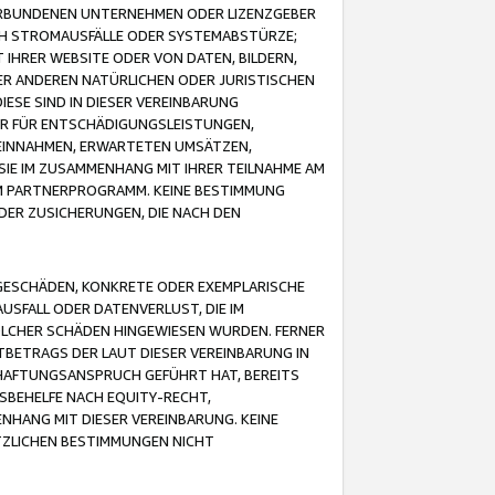
VERBUNDENEN UNTERNEHMEN ODER LIZENZGEBER
ICH STROMAUSFÄLLE ODER SYSTEMABSTÜRZE;
IHRER WEBSITE ODER VON DATEN, BILDERN,
ER ANDEREN NATÜRLICHEN ODER JURISTISCHEN
ESE SIND IN DIESER VEREINBARUNG
R FÜR ENTSCHÄDIGUNGSLEISTUNGEN,
EINNAHMEN, ERWARTETEN UMSÄTZEN,
SIE IM ZUSAMMENHANG MIT IHRER TEILNAHME AM
M PARTNERPROGRAMM. KEINE BESTIMMUNG
DER ZUSICHERUNGEN, DIE NACH DEN
GESCHÄDEN, KONKRETE ODER EXEMPLARISCHE
SFALL ODER DATENVERLUST, DIE IM
OLCHER SCHÄDEN HINGEWIESEN WURDEN. FERNER
BETRAGS DER LAUT DIESER VEREINBARUNG IN
HAFTUNGSANSPRUCH GEFÜHRT HAT, BEREITS
SBEHELFE NACH EQUITY-RECHT,
NHANG MIT DIESER VEREINBARUNG. KEINE
TZLICHEN BESTIMMUNGEN NICHT