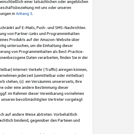
nschließlich einer tatsächlichen oder angeblichen
Geschäftsbeziehung mit uns oder unseren
mungen in
Anhang 3
.
schränkt auf E-Mails, Push- und SMS-Nachrichten.
ellung von Partner-Links und Programminhalten
 eines Produkts auf der Amazon-Website über
tig untersuchen, um die Einhaltung dieser
ntierung von Programminhalten als Best-Practice-
sonenbezogene Daten verarbeiten, finden Sie in der
telbar) Internet-Verkehr (Traffic) anregen können,
rnehmen jederzeit (unmittelbar oder mittelbar)
b stehen, (c) ein Versäumnis unsererseits, Ihre
fene oder eine andere Bestimmung dieser
r ggf. im Rahmen dieser Vereinbarung vornehmen
ch unseren bevollmächtigten Vertreter vorgelegt
ch auf andere Weise abtreten. Vorbehaltlich
rechtlich bindend, gegenüber den Parteien und