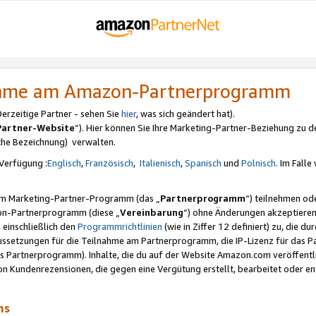
nahme am Amazon-Partnerprogramm
rzeitige Partner - sehen Sie
hier
, was sich geändert hat).
Partner-Website
“). Hier können Sie Ihre Marketing-Partner-Beziehung zu d
iche Bezeichnung) verwalten.
Verfügung :
Englisch
,
Französisch
,
Italienisch
,
Spanisch
und
Polnisch
. Im Fall
erem Marketing-Partner-Programm (das „
Partnerprogramm
“) teilnehmen od
on-Partnerprogramm (diese „
Vereinbarung
“) ohne Änderungen akzeptieren
 einschließlich den
Programmrichtlinien
(wie in Ziffer 12 definiert) zu, die 
raussetzungen für die Teilnahme am Partnerprogramm, die IP-Lizenz für das
s Partnerprogramm). Inhalte, die du auf der Website Amazon.com veröffentl
n Kundenrezensionen, die gegen eine Vergütung erstellt, bearbeitet oder ent
mms