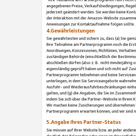
angegebenen Preise, Verkaufsbedingungen, Regeln
jederzeit geändert werden. Sie werden keine Konta
der Interaktion mit der Amazon-Website zusamme
Anweisungen zur Kontaktaufnahme folgen sollte.
4.Gewährleistungen
Sie gewährleisten und sichern zu, dass (a) Sie g
Ihre Teilnahme am Partnerprogramm noch die Erst
Anordnungen, Konzessionen, Richtlinien, Verhalten
zuständigen Behörde (einschließlich der Bestimmu
abschließen dürfen (also z. B. nicht minderjährig
eigenständig geprüft haben und sich nicht auf Zusi
Partnerprogramm teilnehmen und keine Servicean
unterliegen, in dem Sie Serviceangebote wahrneh
Ausfuhr- und Wiederausfuhrbeschränkungen einhal
gelten, und (g) die Angaben, die Sie im Zusammen
indem Sie sich über die Partner-Website in Ihrem
Wir machen keine Zusicherungen und übernehmen 
Partnerprogramm erwarten können, und wir sind n
5.Angabe Ihres Partner-Status
Sie müssen auf Ihrer Website bzw. an jeder ander
deutlich den folgenden oder einen im Wesentlichen