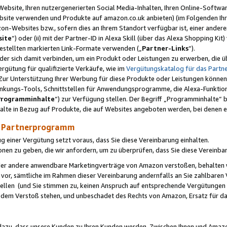
ebsite, Ihren nutzergenerierten Social Media-Inhalten, Ihren Online-Softwar
ebsite verwenden und Produkte auf amazon.co.uk anbieten) (im Folgenden Ihr
-Websites bzw., sofern dies an Ihrem Standort verfügbar ist, einer ander
ite
“) oder (ii) mit der Partner-ID in Alexa Skill (über das Alexa Shopping Ki
estellten markierten Link-Formate verwenden („
Partner-Links
“).
oder sich damit verbinden, um ein Produkt oder Leistungen zu erwerben, di
gütung für qualifizierte Verkäufe, wie im
Vergütungskatalog für das Part
Zur Unterstützung Ihrer Werbung für diese Produkte oder Leistungen können w
linkungs-Tools, Schnittstellen für Anwendungsprogramme, die Alexa-Funktion
Programminhalte
“) zur Verfügung stellen. Der Begriff „Programminhalte“ be
halte in Bezug auf Produkte, die auf Websites angeboten werden, bei denen 
as Partnerprogramm
einer Vergütung setzt voraus, dass Sie diese Vereinbarung einhalten.
ionen zu geben, die wir anfordern, um zu überprüfen, dass Sie diese Vereinba
oder andere anwendbare Marketingverträge von Amazon verstoßen, behalten w
 vor, sämtliche im Rahmen dieser Vereinbarung andernfalls an Sie zahlbare
tellen (und Sie stimmen zu, keinen Anspruch auf entsprechende Vergütungen
 dem Verstoß stehen, und unbeschadet des Rechts von Amazon, Ersatz für 
azu, dass unsere Kunden zu Ihren Kunden werden. Zwischen Ihnen und Amaz