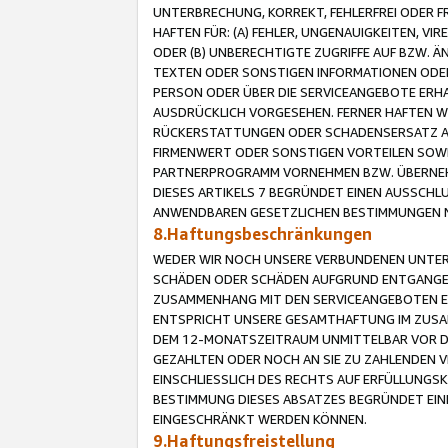
UNTERBRECHUNG, KORREKT, FEHLERFREI ODER 
HAFTEN FÜR: (A) FEHLER, UNGENAUIGKEITEN, 
ODER (B) UNBERECHTIGTE ZUGRIFFE AUF BZW. 
TEXTEN ODER SONSTIGEN INFORMATIONEN ODER 
PERSON ODER ÜBER DIE SERVICEANGEBOTE ERHA
AUSDRÜCKLICH VORGESEHEN. FERNER HAFTEN 
RÜCKERSTATTUNGEN ODER SCHADENSERSATZ AU
FIRMENWERT ODER SONSTIGEN VORTEILEN SOWIE
PARTNERPROGRAMM VORNEHMEN BZW. ÜBERNEHM
DIESES ARTIKELS 7 BEGRÜNDET EINEN AUSSCH
ANWENDBAREN GESETZLICHEN BESTIMMUNGEN 
8.Haftungsbeschränkungen
WEDER WIR NOCH UNSERE VERBUNDENEN UNTERN
SCHÄDEN ODER SCHÄDEN AUFGRUND ENTGANGENE
ZUSAMMENHANG MIT DEN SERVICEANGEBOTEN EN
ENTSPRICHT UNSERE GESAMTHAFTUNG IM ZUSAM
DEM 12-MONATSZEITRAUM UNMITTELBAR VOR DE
GEZAHLTEN ODER NOCH AN SIE ZU ZAHLENDEN V
EINSCHLIESSLICH DES RECHTS AUF ERFÜLLUNGS
BESTIMMUNG DIESES ABSATZES BEGRÜNDET EI
EINGESCHRÄNKT WERDEN KÖNNEN.
9.Haftungsfreistellung