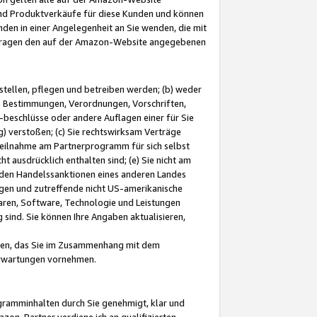
und Produktverkäufe für diese Kunden und können
nden in einer Angelegenheit an Sie wenden, die mit
e-Fragen den auf der Amazon-Website angegebenen
stellen, pflegen und betreiben werden; (b) weder
e Bestimmungen, Verordnungen, Vorschriften,
-beschlüsse oder andere Auflagen einer für Sie
 verstoßen; (c) Sie rechtswirksam Verträge
r Teilnahme am Partnerprogramm für sich selbst
t ausdrücklich enthalten sind; (e) Sie nicht am
den Handelssanktionen eines anderen Landes
gen und zutreffende nicht US-amerikanische
ren, Software, Technologie und Leistungen
sind. Sie können Ihre Angaben aktualisieren,
men, das Sie im Zusammenhang mit dem
 Erwartungen vornehmen.
ogramminhalten durch Sie genehmigt, klar und
zon-Partner verdiene ich an qualifizierten