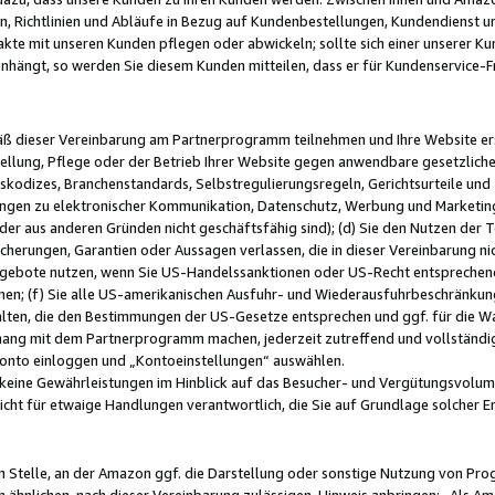
, Richtlinien und Abläufe in Bezug auf Kundenbestellungen, Kundendienst 
kte mit unseren Kunden pflegen oder abwickeln; sollte sich einer unserer Ku
nhängt, so werden Sie diesem Kunden mitteilen, dass er für Kundenservic
emäß dieser Vereinbarung am Partnerprogramm teilnehmen und Ihre Website er
ellung, Pflege oder der Betrieb Ihrer Website gegen anwendbare gesetzlich
skodizes, Branchenstandards, Selbstregulierungsregeln, Gerichtsurteile und 
ngen zu elektronischer Kommunikation, Datenschutz, Werbung und Marketing)
 oder aus anderen Gründen nicht geschäftsfähig sind); (d) Sie den Nutzen de
cherungen, Garantien oder Aussagen verlassen, die in dieser Vereinbarung nich
gebote nutzen, wenn Sie US-Handelssanktionen oder US-Recht entsprechen
men; (f) Sie alle US-amerikanischen Ausfuhr- und Wiederausfuhrbeschränkun
ten, die den Bestimmungen der US-Gesetze entsprechen und ggf. für die Wa
hang mit dem Partnerprogramm machen, jederzeit zutreffend und vollständig 
 Konto einloggen und „Kontoeinstellungen“ auswählen.
keine Gewährleistungen im Hinblick auf das Besucher- und Vergütungsvolu
icht für etwaige Handlungen verantwortlich, die Sie auf Grundlage solcher
en Stelle, an der Amazon ggf. die Darstellung oder sonstige Nutzung von Pr
 ähnlichen, nach dieser Vereinbarung zulässigen, Hinweis anbringen: „Als Ama