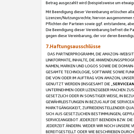
Betrag ausgezahlt wird (beispielsweise um etwai
Mit Beendigung dieser Vereinbarung erlöschen alle
Lizenzen/Nutzungsrechte; hiervon ausgenommen sind
Pflichten der Parteien sowie ggf. entstandene, ab
Die Beendigung dieser Vereinbarung befreit die P
gegen diese Vereinbarung, der vor deren Beendi
7.Haftungsausschlüsse
DAS PARTNERPROGRAMM, DIE AMAZON-WEBSITE,
LINKFORMATE, INHALTE, DIE ANWENDUNGSPRO
NAMEN, MARKEN UND LOGOS SOWIE DIE DOMAIN
GESAMTE TECHNOLOGIE, SOFTWARE SOWIE FUNKT
DIE VON ODER IM AUFTRAG VON AMAZON, UNS
GENUTZT WERDEN (INSGESAMT DIE „
SERVICEA
UNTERNEHMEN ODER LIZENZGEBER MACHEN ZUSI
GESETZLICH ODER IN SONSTIGER WEISE, IN BE
GEWÄHRLEISTUNGEN IN BEZUG AUF DIE SERVICE
MARKTGÄNGIGKEIT, ZUFRIEDENSTELLENDER QUA
SICH AUS GESETZLICHEN BESTIMMUNGEN, GEPFL
SERVICEANGEBOT JEDERZEIT BEENDEN BZW. DIE
JEDERZEIT ÄNDERN. WEDER WIR NOCH UNSERE 
BEREITGESTELLT ODER WIE BESCHRIEBEN DURC