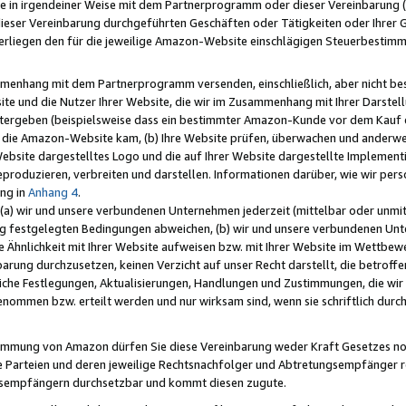
e in irgendeiner Weise mit dem Partnerprogramm oder dieser Vereinbarung (ei
ieser Vereinbarung durchgeführten Geschäften oder Tätigkeiten oder Ihrer 
liegen den für die jeweilige Amazon-Website einschlägigen Steuerbestim
mmenhang mit dem Partnerprogramm versenden, einschließlich, aber nicht be
site und die Nutzer Ihrer Website, die wir im Zusammenhang mit Ihrer Darst
itergeben (beispielsweise dass ein bestimmter Amazon-Kunde vor dem Kauf
uf die Amazon-Website kam, (b) Ihre Website prüfen, überwachen und anderwei
r Website dargestelltes Logo und die auf Ihrer Website dargestellte Impleme
reproduzieren, verbreiten und darstellen. Informationen darüber, wie wir per
ng in
Anhang 4
.
 (a) wir und unsere verbundenen Unternehmen jederzeit (mittelbar oder unmit
ng festgelegten Bedingungen abweichen, (b) wir und unsere verbundenen Unte
 Ähnlichkeit mit Ihrer Website aufweisen bzw. mit Ihrer Website im Wettbewer
barung durchzusetzen, keinen Verzicht auf unser Recht darstellt, die betrof
liche Festlegungen, Aktualisierungen, Handlungen und Zustimmungen, die wi
enommen bzw. erteilt werden und nur wirksam sind, wenn sie schriftlich dur
stimmung von Amazon dürfen Sie diese Vereinbarung weder Kraft Gesetzes no
die Parteien und deren jeweilige Rechtsnachfolger und Abtretungsempfänger 
ngsempfängern durchsetzbar und kommt diesen zugute.