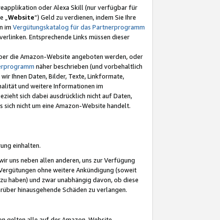
eapplikation oder Alexa Skill (nur verfügbar für
e „
Website
“) Geld zu verdienen, indem Sie Ihre
en im
Vergütungskatalog für das Partnerprogramm
t) verlinken. Entsprechende Links müssen dieser
e über die Amazon-Website angeboten werden, oder
nerprogramm
näher beschrieben (und vorbehaltlich
ir Ihnen Daten, Bilder, Texte, Linkformate,
alität und weitere Informationen im
zieht sich dabei ausdrücklich nicht auf Daten,
es sich nicht um eine Amazon-Website handelt.
rung einhalten.
ir uns neben allen anderen, uns zur Verfügung
n Vergütungen ohne weitere Ankündigung (soweit
 zu haben) und zwar unabhängig davon, ob diese
darüber hinausgehende Schäden zu verlangen.
on gelten alle auf der Amazon-Website