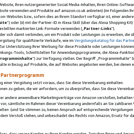
ebsite, Ihren nutzergenerierten Social Media-Inhalten, Ihren Online-Softwar
ebsite verwenden und Produkte auf amazon.co.uk anbieten) (im Folgenden Ihr
-Websites bzw., sofern dies an Ihrem Standort verfügbar ist, einer ander
ite
“) oder (ii) mit der Partner-ID in Alexa Skill (über das Alexa Shopping Ki
estellten markierten Link-Formate verwenden („
Partner-Links
“).
oder sich damit verbinden, um ein Produkt oder Leistungen zu erwerben, di
gütung für qualifizierte Verkäufe, wie im
Vergütungskatalog für das Part
Zur Unterstützung Ihrer Werbung für diese Produkte oder Leistungen können w
linkungs-Tools, Schnittstellen für Anwendungsprogramme, die Alexa-Funktion
Programminhalte
“) zur Verfügung stellen. Der Begriff „Programminhalte“ be
halte in Bezug auf Produkte, die auf Websites angeboten werden, bei denen 
as Partnerprogramm
einer Vergütung setzt voraus, dass Sie diese Vereinbarung einhalten.
ionen zu geben, die wir anfordern, um zu überprüfen, dass Sie diese Vereinba
oder andere anwendbare Marketingverträge von Amazon verstoßen, behalten w
 vor, sämtliche im Rahmen dieser Vereinbarung andernfalls an Sie zahlbare
tellen (und Sie stimmen zu, keinen Anspruch auf entsprechende Vergütungen
 dem Verstoß stehen, und unbeschadet des Rechts von Amazon, Ersatz für 
azu, dass unsere Kunden zu Ihren Kunden werden. Zwischen Ihnen und Amaz