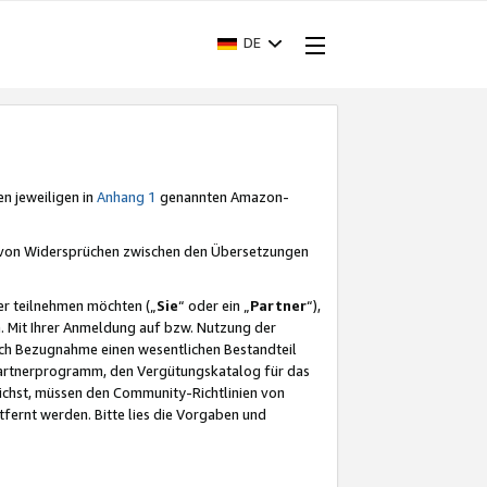
DE
en jeweiligen in
Anhang 1
genannten Amazon-
e von Widersprüchen zwischen den Übersetzungen
er teilnehmen möchten („
Sie
“ oder ein „
Partner
“),
. Mit Ihrer Anmeldung auf bzw. Nutzung der
durch Bezugnahme einen wesentlichen Bestandteil
 Partnerprogramm, den Vergütungskatalog für das
ichst, müssen den Community-Richtlinien von
fernt werden. Bitte lies die Vorgaben und