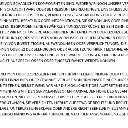
FREI VON SCHÄDLICHEN KOMPONENTEN SIND. WEDER WIR NOCH UNSERE 
VIREN, SCHADSOFTWARE ODER BETRIEBSUNTERBRECHUNGEN, EINSCHLIESSL
ÄNDERUNG ODER LÖSCHUNG, VERNICHTUNG, BESCHÄDIGUNG ODER VERLUST 
INHALTEN. BERATUNG ODER INFORMATIONEN, DIE SIE VON UNS ODER EIN
LTEN, BEGRÜNDEN KEINE GEWÄHRLEISTUNGSANSPRÜCHE, ES SEIN DENN, DI
WEDER WIR NOCH UNSERE VERBUNDENEN UNTERNEHMEN ODER LIZENZGEBE
FGRUND (X) DES VERLUSTS VON VORAUSSICHTLICHEN GEWINNEN ODER 
 (Y) VON INVESTITIONEN, AUFWENDUNGEN ODER VERPFLICHTUNGEN, DIE 
EN ODER (Z) DER BEENDIGUNG ODER AUSSETZUNG IHRER TEILNAHME A
LUSS ODER EINE EINSCHRÄNKUNG VON GEWÄHRLEISTUNGEN, HAFTUNGEN O
NICHT AUSGESCHLOSSEN ODER EINGESCHRÄNKT WERDEN KÖNNEN.
EHMEN ODER LIZENZGEBER HAFTEN FÜR MITTELBARE, NEBEN- ODER FOL
R EINNAHMEN ODER GEWINNE, VERLUST VON FIRMENWERT, NUTZUNGSAU
TSTEHEN, SELBST WENN WIR AUF DIE MÖGLICHKEIT DES AUFTRETENS S
MENHANG MIT DEN SERVICEANGEBOTEN MAXIMAL DER HÖHE DES GESAMT
M ZEITPUNKT DES EREIGNISSES, DAS ZU DEM ZULETZT ENTSTANDENEN 
ERGÜTUNGEN. SIE VERZICHTEN HIERMIT AUF ETWAIGE RECHTE UND RECHT
KLAGE, UNTERLASSUNGSKLAGE ODER ANDERE RECHTSBEHELFE IM ZUSAMME
NE EINSCHRÄNKUNG VON HAFTUNGEN, DIE NACH DEN ANWENDBAREN GESE