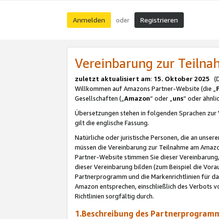
Anmelden
Registrieren
oder
Vereinbarung zur Teil
zuletzt aktualisiert am
:
15. Oktober 2025
(De
Willkommen auf Amazons Partner-Website (die „
Gesellschaften („
Amazon
“ oder „
uns
“ oder ähnl
Übersetzungen stehen in folgenden Sprachen zur 
gilt die englische Fassung.
Natürliche oder juristische Personen, die an uns
müssen die Vereinbarung zur Teilnahme am Amaz
Partner-Website stimmen Sie dieser Vereinbarung,
dieser Vereinbarung bilden (zum Beispiel die Vo
Partnerprogramm und die Markenrichtlinien für da
Amazon entsprechen, einschließlich des Verbots vo
Richtlinien sorgfältig durch.
1.Beschreibung des Partnerprogra