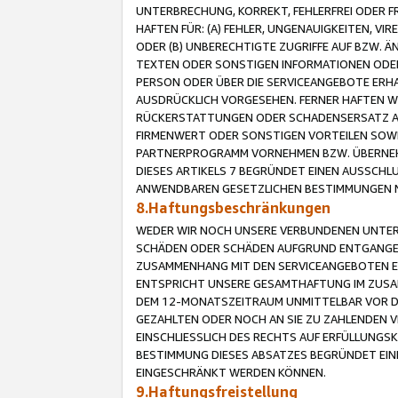
UNTERBRECHUNG, KORREKT, FEHLERFREI ODER 
HAFTEN FÜR: (A) FEHLER, UNGENAUIGKEITEN, 
ODER (B) UNBERECHTIGTE ZUGRIFFE AUF BZW. 
TEXTEN ODER SONSTIGEN INFORMATIONEN ODER 
PERSON ODER ÜBER DIE SERVICEANGEBOTE ERHA
AUSDRÜCKLICH VORGESEHEN. FERNER HAFTEN 
RÜCKERSTATTUNGEN ODER SCHADENSERSATZ AU
FIRMENWERT ODER SONSTIGEN VORTEILEN SOWIE
PARTNERPROGRAMM VORNEHMEN BZW. ÜBERNEHM
DIESES ARTIKELS 7 BEGRÜNDET EINEN AUSSCH
ANWENDBAREN GESETZLICHEN BESTIMMUNGEN 
8.Haftungsbeschränkungen
WEDER WIR NOCH UNSERE VERBUNDENEN UNTERN
SCHÄDEN ODER SCHÄDEN AUFGRUND ENTGANGENE
ZUSAMMENHANG MIT DEN SERVICEANGEBOTEN EN
ENTSPRICHT UNSERE GESAMTHAFTUNG IM ZUSAM
DEM 12-MONATSZEITRAUM UNMITTELBAR VOR DE
GEZAHLTEN ODER NOCH AN SIE ZU ZAHLENDEN V
EINSCHLIESSLICH DES RECHTS AUF ERFÜLLUNGS
BESTIMMUNG DIESES ABSATZES BEGRÜNDET EI
EINGESCHRÄNKT WERDEN KÖNNEN.
9.Haftungsfreistellung