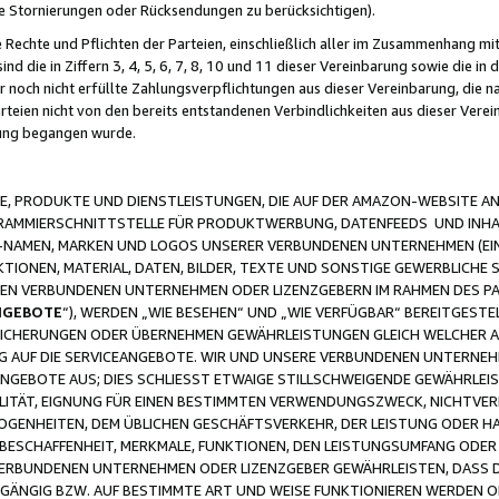
ge Stornierungen oder Rücksendungen zu berücksichtigen).
 Rechte und Pflichten der Parteien, einschließlich aller im Zusammenhang m
 die in Ziffern 3, 4, 5, 6, 7, 8, 10 und 11 dieser Vereinbarung sowie die in
er noch nicht erfüllte Zahlungsverpflichtungen aus dieser Vereinbarung, die
arteien nicht von den bereits entstandenen Verbindlichkeiten aus dieser Ver
gung begangen wurde.
 PRODUKTE UND DIENSTLEISTUNGEN, DIE AUF DER AMAZON-WEBSITE AN
GRAMMIERSCHNITTSTELLE FÜR PRODUKTWERBUNG, DATENFEEDS UND INH
-NAMEN, MARKEN UND LOGOS UNSERER VERBUNDENEN UNTERNEHMEN (EIN
IONEN, MATERIAL, DATEN, BILDER, TEXTE UND SONSTIGE GEWERBLICHE 
EREN VERBUNDENEN UNTERNEHMEN ODER LIZENZGEBERN IM RAHMEN DES 
NGEBOTE
“), WERDEN „WIE BESEHEN“ UND „WIE VERFÜGBAR“ BEREITGEST
CHERUNGEN ODER ÜBERNEHMEN GEWÄHRLEISTUNGEN GLEICH WELCHER AR
ZUG AUF DIE SERVICEANGEBOTE. WIR UND UNSERE VERBUNDENEN UNTERNEH
ANGEBOTE AUS; DIES SCHLIESST ETWAIGE STILLSCHWEIGENDE GEWÄHRLE
LITÄT, EIGNUNG FÜR EINEN BESTIMMTEN VERWENDUNGSZWECK, NICHTVER
OGENHEITEN, DEM ÜBLICHEN GESCHÄFTSVERKEHR, DER LEISTUNG ODER H
 BESCHAFFENHEIT, MERKMALE, FUNKTIONEN, DEN LEISTUNGSUMFANG ODER
VERBUNDENEN UNTERNEHMEN ODER LIZENZGEBER GEWÄHRLEISTEN, DASS D
HGÄNGIG BZW. AUF BESTIMMTE ART UND WEISE FUNKTIONIEREN WERDEN 