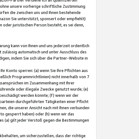
ohne unsere vorherige schriftliche Zustimmung
ürfen die zwischen uns und Ihnen bestehende
mazon Sie unterstützt, sponsert oder empfiehlt)
oder juristischen Person besteht, es sei denn,
arung kann von Ihnen und uns jederzeit ordentlich
t zulässig automatisch und unter Ausschluss des
gen, indem Sie sich über die Partner-Website in
hr Konto sperren: (a) wenn Sie Ihre Pflichten aus
eßlich Programmrichtlinien) nicht innerhalb von 7
ngsansprüchen im Zusammenhang mit Ihrer
ührende oder illegale Zwecke genutzt wurde; (e)
eschädigt werden könnte; (f) wenn wir der
rteien durchgeführten Tätigkeiten einer Pflicht
nen, die unserer Ansicht nach mit Ihnen verbunden
nto gesperrt haben) oder (h) wenn wir das
 (a) gilt jeder Verstoß gegen die Bestimmungen
ehalten, um sicherzustellen, dass der richtige