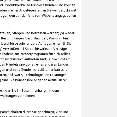
und Produktverkäufe für diese Kunden und können
nden in einer Angelegenheit an Sie wenden, die mit
e-Fragen den auf der Amazon-Website angegebenen
stellen, pflegen und betreiben werden; (b) weder
e Bestimmungen, Verordnungen, Vorschriften,
-beschlüsse oder andere Auflagen einer für Sie
 verstoßen; (c) Sie rechtswirksam Verträge
r Teilnahme am Partnerprogramm für sich selbst
t ausdrücklich enthalten sind; (e) Sie nicht am
den Handelssanktionen eines anderen Landes
gen und zutreffende nicht US-amerikanische
ren, Software, Technologie und Leistungen
sind. Sie können Ihre Angaben aktualisieren,
men, das Sie im Zusammenhang mit dem
 Erwartungen vornehmen.
ogramminhalten durch Sie genehmigt, klar und
zon-Partner verdiene ich an qualifizierten