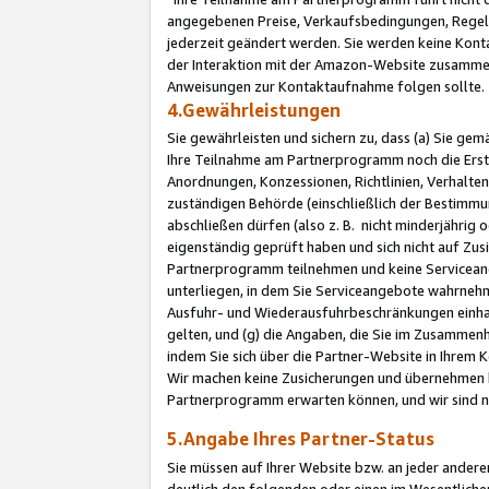
angegebenen Preise, Verkaufsbedingungen, Regeln
jederzeit geändert werden. Sie werden keine Konta
der Interaktion mit der Amazon-Website zusamme
Anweisungen zur Kontaktaufnahme folgen sollte.
4.Gewährleistungen
Sie gewährleisten und sichern zu, dass (a) Sie g
Ihre Teilnahme am Partnerprogramm noch die Erst
Anordnungen, Konzessionen, Richtlinien, Verhalten
zuständigen Behörde (einschließlich der Bestimmu
abschließen dürfen (also z. B. nicht minderjährig
eigenständig geprüft haben und sich nicht auf Zusi
Partnerprogramm teilnehmen und keine Servicean
unterliegen, in dem Sie Serviceangebote wahrneh
Ausfuhr- und Wiederausfuhrbeschränkungen einhal
gelten, und (g) die Angaben, die Sie im Zusammen
indem Sie sich über die Partner-Website in Ihrem
Wir machen keine Zusicherungen und übernehmen 
Partnerprogramm erwarten können, und wir sind n
5.Angabe Ihres Partner-Status
Sie müssen auf Ihrer Website bzw. an jeder ander
deutlich den folgenden oder einen im Wesentlichen