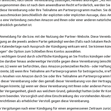
usgenommen dies ist nach dem anwendbaren Recht erforderlich, werden Sie 
f diese Vereinbarung oder Ihre Teilnahme am Partnerprogramm machen. Sie d
usschmücken (einschließlich der expliziten oder impliziten Aussage, dass A
 eine Verbindung zwischen Amazon und Ihnen oder einer anderen natürlichen 
rücklich gestattet ist.
r Anmeldung für die bzw. mit der Nutzung der Partner-Website. Diese Vereinb
gung an die jeweils andere Partei gekündigt werden (falls nach lokalem Rech
n Kalendertage nach Ausspruch der Kündigung wirksam wird. Sie können kündi
ngen“ die Option zum Schließen Ihres Kontos auswählen.
 wichtigem Grund durch schriftliche Kündigung an Sie fristlos kündigen oder I
 Sie darüber hinaus anderweitige Verstöße gegen diese Vereinbarung (einschli
ben; (c) wenn wir befürchten, dass Amazon potenziellen Rechts- oder Haftu
nnte; (d) wenn Ihre Teilnahme am Partnerprogramm für betrügerische, irref
das Ansehen von Amazon durch Sie oder Ihre Teilnahme am Partnerprogramm b
ieser Vereinbarung oder den gemäß dieser Vereinbarung von den Vertragspa
liegen könnte; (g) wenn wir diese Vereinbarung mit Ihnen oder anderen Perso
 der Vergangenheit, gleich aus welchem Grund, gekündigt hatten (oder Ihr Ko
rm beenden. Vorsorglich und ohne Einschränkung des vorstehenden Absatzes
richtlinien als erheblicher Verstoß gegen diese Vereinbarung.
e Vergütungen nach einer Kündigung für einen angemessenen Zeitraum zurückb