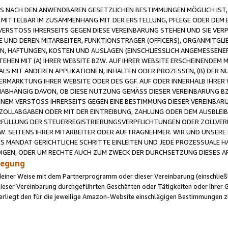
 NACH DEN ANWENDBAREN GESETZLICHEN BESTIMMUNGEN MÖGLICH IST, S
MITTELBAR IM ZUSAMMENHANG MIT DER ERSTELLUNG, PFLEGE ODER DEM BE
ERSTOSS IHRERSEITS GEGEN DIESE VEREINBARUNG STEHEN UND SIE VERP
UND DEREN MITARBEITER, FUNKTIONSTRÄGER (OFFICERS), ORGANMITGLI
N, HAFTUNGEN, KOSTEN UND AUSLAGEN (EINSCHLIESSLICH ANGEMESSENE
HEN MIT (A) IHRER WEBSITE BZW. AUF IHRER WEBSITE ERSCHEINENDEM M
LS MIT ANDEREN APPLIKATIONEN, INHALTEN ODER PROZESSEN, (B) DER 
RMARKTUNG IHRER WEBSITE ODER DES GGF. AUF ODER INNERHALB IHRER W
ABHÄNGIG DAVON, OB DIESE NUTZUNG GEMÄSS DIESER VEREINBARUNG B
EINEM VERSTOSS IHRERSEITS GEGEN EINE BESTIMMUNG DIESER VEREINBARU
D ZOLLABGABEN ODER MIT DER EINTREIBUNG, ZAHLUNG ODER DEM AUSBLEI
FÜLLUNG DER STEUERREGISTRIERUNGSVERPFLICHTUNGEN ODER ZOLLVERPF
W. SEITENS IHRER MITARBEITER ODER AUFTRAGNEHMER. WIR UND UNSERE
ES MANDAT GERICHTLICHE SCHRITTE EINLEITEN UND JEDE PROZESSUALE 
GEN, ODER UM RECHTE AUCH ZUM ZWECK DER DURCHSETZUNG DIESES AR
ilegung
endeiner Weise mit dem Partnerprogramm oder dieser Vereinbarung (einschließl
ieser Vereinbarung durchgeführten Geschäften oder Tätigkeiten oder Ihrer 
iegt den für die jeweilige Amazon-Website einschlägigen Bestimmungen z