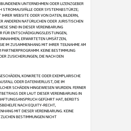
VERBUNDENEN UNTERNEHMEN ODER LIZENZGEBER
ICH STROMAUSFÄLLE ODER SYSTEMABSTÜRZE;
IHRER WEBSITE ODER VON DATEN, BILDERN,
ER ANDEREN NATÜRLICHEN ODER JURISTISCHEN
ESE SIND IN DIESER VEREINBARUNG
R FÜR ENTSCHÄDIGUNGSLEISTUNGEN,
EINNAHMEN, ERWARTETEN UMSÄTZEN,
SIE IM ZUSAMMENHANG MIT IHRER TEILNAHME AM
M PARTNERPROGRAMM. KEINE BESTIMMUNG
DER ZUSICHERUNGEN, DIE NACH DEN
GESCHÄDEN, KONKRETE ODER EXEMPLARISCHE
SFALL ODER DATENVERLUST, DIE IM
OLCHER SCHÄDEN HINGEWIESEN WURDEN. FERNER
BETRAGS DER LAUT DIESER VEREINBARUNG IN
HAFTUNGSANSPRUCH GEFÜHRT HAT, BEREITS
SBEHELFE NACH EQUITY-RECHT,
NHANG MIT DIESER VEREINBARUNG. KEINE
TZLICHEN BESTIMMUNGEN NICHT