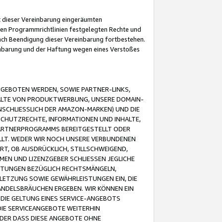
it dieser Vereinbarung eingeräumten
 den Programmrichtlinien festgelegten Rechte und
 nach Beendigung dieser Vereinbarung fortbestehen.
einbarung und der Haftung wegen eines Verstoßes
GEBOTEN WERDEN, SOWIE PARTNER-LINKS,
ALTE VON PRODUKTWERBUNG, UNSERE DOMAIN-
SCHLIESSLICH DER AMAZON-MARKEN) UND DIE
SCHUTZRECHTE, INFORMATIONEN UND INHALTE,
PARTNERPROGRAMMS BEREITGESTELLT ODER
ELLT. WEDER WIR NOCH UNSERE VERBUNDENEN
T, OB AUSDRÜCKLICH, STILLSCHWEIGEND,
MEN UND LIZENZGEBER SCHLIESSEN JEGLICHE
ISTUNGEN BEZÜGLICH RECHTSMÄNGELN,
LETZUNG SOWIE GEWÄHRLEISTUNGEN EIN, DIE
ANDELSBRÄUCHEN ERGEBEN. WIR KÖNNEN EIN
 DIE GELTUNG EINES SERVICE-ANGEBOTS
IE SERVICEANGEBOTE WEITERHIN
ODER DASS DIESE ANGEBOTE OHNE