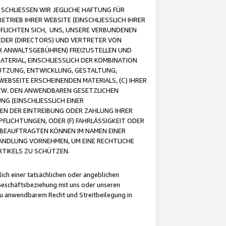
CHLIESSEN WIR JEGLICHE HAFTUNG FÜR
TRIEB IHRER WEBSITE (EINSCHLIESSLICH IHRER
FLICHTEN SICH, UNS, UNSERE VERBUNDENEN
EDER (DIRECTORS) UND VERTRETER VON
R ANWALTSGEBÜHREN) FREIZUSTELLEN UND
ATERIAL, EINSCHLIESSLICH DER KOMBINATION
NUTZUNG, ENTWICKLUNG, GESTALTUNG,
EBSEITE ERSCHEINENDEN MATERIALS, (C) IHRER
ZW. DEN ANWENDBAREN GESETZLICHEN
NG (EINSCHLIESSLICH EINER
BEN DER EINTREIBUNG ODER ZAHLUNG IHRER
LICHTUNGEN, ODER (F) FAHRLÄSSIGKEIT ODER
 BEAUFTRAGTEN KÖNNEN IM NAMEN EINER
HANDLUNG VORNEHMEN, UM EINE RECHTLICHE
TIKELS ZU SCHÜTZEN.
ich einer tatsächlichen oder angeblichen
Geschäftsbeziehung mit uns oder unseren
u anwendbarem Recht und Streitbeilegung in