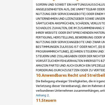
SOFERN UND SOWEIT EIN HAFTUNGSAUSSCHLUSS
ANGELEGENHEITEN AUS, DIE UNMITTELBAR ODER 
NUTZUNG DER SERVICEANGEBOTE) ODER EINEM V
UNTERNEHMEN UND LIZENZGEBER SOWIE UNSERE 
SÄMTLICHEN ANSPRÜCHEN, SCHÄDEN, VERLUSTE
SCHADLOS ZUHALTEN, DIE IM ZUSAMMENHANG STE
IHRER WEBSITE ODER ENTSPRECHENDEN MATERIA
FERTIGUNG, HERSTELLUNG, BEWERBUNG ODER VE
NUTZUNG DER SERVICEANGEBOTE UND ZWAR UN
BESTIMMUNGEN ZULÄSSIG IST ODER NICHT, (D) 
PROGRAMMRICHTLINIE), (E) IHREN STEUERN UN
STEUERN UND ZOLLABGABEN ODER DER NICHTER
VORSÄTZLICHEM FEHLVERHALTEN IHRERSEITS BZ
AMAZON PARTEI UND AUCH DURCH EIN SPEZIELL
FORDERUNG DURCHZUSETZEN ODER ZU VERTEIDI
10.Anwendbares Recht und Streitbe
Die Beilegung etwaiger Streitigkeiten, die in irg
Verletzung dieser Vereinbarung), den im Rahmen d
verbundenen Unternehmen zusammenhängen, unterl
Anhang 2
.
11.Steuern