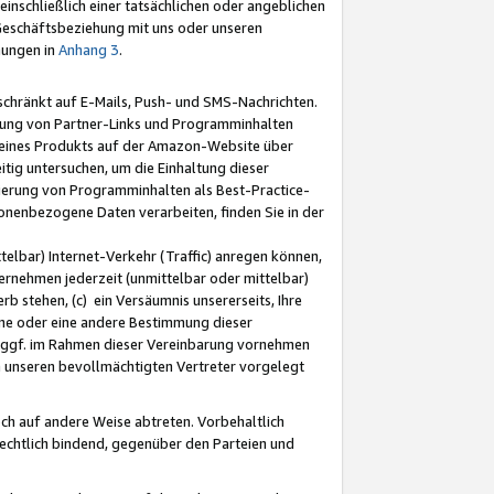
nschließlich einer tatsächlichen oder angeblichen
Geschäftsbeziehung mit uns oder unseren
mungen in
Anhang 3
.
schränkt auf E-Mails, Push- und SMS-Nachrichten.
ellung von Partner-Links und Programminhalten
 eines Produkts auf der Amazon-Website über
tig untersuchen, um die Einhaltung dieser
ntierung von Programminhalten als Best-Practice-
sonenbezogene Daten verarbeiten, finden Sie in der
telbar) Internet-Verkehr (Traffic) anregen können,
rnehmen jederzeit (unmittelbar oder mittelbar)
b stehen, (c) ein Versäumnis unsererseits, Ihre
fene oder eine andere Bestimmung dieser
r ggf. im Rahmen dieser Vereinbarung vornehmen
ch unseren bevollmächtigten Vertreter vorgelegt
ch auf andere Weise abtreten. Vorbehaltlich
rechtlich bindend, gegenüber den Parteien und