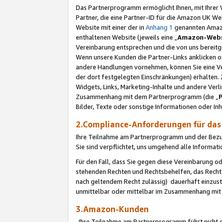
Das Partnerprogramm ermöglicht Ihnen, mit Ihrer W
Partner, die eine Partner-ID für die Amazon UK W
Website mit einer der in
Anhang 1
genannten Amazon
enthaltenen Website (jeweils eine „
Amazon-Webs
Vereinbarung entsprechen und die von uns bereitg
Wenn unsere Kunden die Partner-Links anklicken 
andere Handlungen vornehmen, können Sie eine Ver
der dort festgelegten Einschränkungen) erhalten. 
Widgets, Links, Marketing-Inhalte und andere Ver
Zusammenhang mit dem Partnerprogramm (die „
Bilder, Texte oder sonstige Informationen oder In
2.Compliance-Anforderungen für d
Ihre Teilnahme am Partnerprogramm und der Bezug 
Sie sind verpflichtet, uns umgehend alle Informat
Für den Fall, dass Sie gegen diese Vereinbarung 
stehenden Rechten und Rechtsbehelfen, das Recht
nach geltendem Recht zulässig) dauerhaft einzus
unmittelbar oder mittelbar im Zusammenhang mit
3.Amazon-Kunden
Ihre Teilnahme am Partnerprogramm führt nicht d