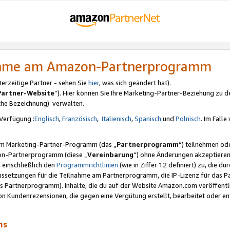
nahme am Amazon-Partnerprogramm
rzeitige Partner - sehen Sie
hier
, was sich geändert hat).
Partner-Website
“). Hier können Sie Ihre Marketing-Partner-Beziehung zu d
iche Bezeichnung) verwalten.
Verfügung :
Englisch
,
Französisch
,
Italienisch
,
Spanisch
und
Polnisch
. Im Fall
erem Marketing-Partner-Programm (das „
Partnerprogramm
“) teilnehmen od
on-Partnerprogramm (diese „
Vereinbarung
“) ohne Änderungen akzeptieren
 einschließlich den
Programmrichtlinien
(wie in Ziffer 12 definiert) zu, die 
raussetzungen für die Teilnahme am Partnerprogramm, die IP-Lizenz für das
s Partnerprogramm). Inhalte, die du auf der Website Amazon.com veröffentl
n Kundenrezensionen, die gegen eine Vergütung erstellt, bearbeitet oder ent
mms