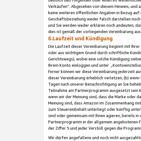
Verkäufen“. Abgesehen von diesem Hinweis, und a
keine weiteren öffentlichen Angaben in Bezug au
Geschäftsbeziehung weder falsch darstellen noch a
und Sie werden weder erklären noch andeuten, dass
dies ist gemäß der vorliegenden Vereinbarung ausd
6.Laufzeit und Kündigung
Die Laufzeit dieser Vereinbarung beginnt mit Ihre
oder aus wichtigem Grund durch schriftliche Kündi
Gerichtswegs), wobei eine solche Kündigung siebe
Ihrem Konto einloggen und unter „Kontoeinstellu
Ferner können wir diese Vereinbarung jederzeit aus
dieser Vereinbarung erheblich verletzen; (b) wenn
Tagen nach unserer Benachrichtigung an Sie behe
Teilnahme am Partnerprogramm ausgesetzt sein kö
wenn wir der Meinung sind, dass die Marke oder 
Meinung sind, dass Amazon im Zusammenhang mit d
zum Steuereinbehalt unterliegt oder künftig unter
sind oder gemeinsam mit Ihnen agieren, bereits in
Partnerprogramm in der allgemein angebotenen Fo
der Ziffer 5 und jeder Verstoß gegen die Programm
Wir dürfen angefallene und noch nicht ausgezahlt