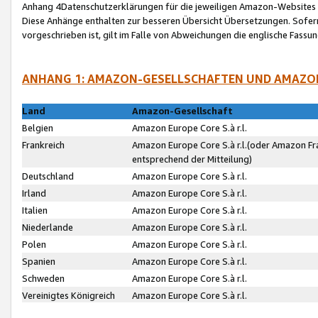
Anhang 4Datenschutzerklärungen für die jeweiligen Amazon-Websites
Diese Anhänge enthalten zur besseren Übersicht Übersetzungen. Sofe
vorgeschrieben ist, gilt im Falle von Abweichungen die englische Fass
ANHANG 1: AMAZON-GESELLSCHAFTEN UND AMAZO
Land
Amazon-Gesellschaft
Belgien
Amazon Europe Core S.à r.l.
Frankreich
Amazon Europe Core S.à r.l.(oder Amazon Fr
entsprechend der Mitteilung)
Deutschland
Amazon Europe Core S.à r.l.
Irland
Amazon Europe Core S.à r.l.
Italien
Amazon Europe Core S.à r.l.
Niederlande
Amazon Europe Core S.à r.l.
Polen
Amazon Europe Core S.à r.l.
Spanien
Amazon Europe Core S.à r.l.
Schweden
Amazon Europe Core S.à r.l.
Vereinigtes Königreich
Amazon Europe Core S.à r.l.