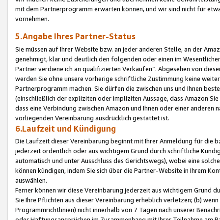
mit dem Partnerprogramm erwarten können, und wir sind nicht für etwa
vornehmen.
5.Angabe Ihres Partner-Status
Sie müssen auf Ihrer Website bzw. an jeder anderen Stelle, an der Am
genehmigt, klar und deutlich den folgenden oder einen im Wesentlichen
Partner verdiene ich an qualifizierten Verkäufen“. Abgesehen von die
werden Sie ohne unsere vorherige schriftliche Zustimmung keine weite
Partnerprogramm machen. Sie dürfen die zwischen uns und Ihnen best
(einschließlich der expliziten oder impliziten Aussage, dass Amazon Si
dass eine Verbindung zwischen Amazon und Ihnen oder einer anderen natü
vorliegenden Vereinbarung ausdrücklich gestattet ist.
6.Laufzeit und Kündigung
Die Laufzeit dieser Vereinbarung beginnt mit Ihrer Anmeldung für die 
jederzeit ordentlich oder aus wichtigem Grund durch schriftliche Kündi
automatisch und unter Ausschluss des Gerichtswegs), wobei eine solch
können kündigen, indem Sie sich über die Partner-Website in Ihrem Ko
auswählen.
Ferner können wir diese Vereinbarung jederzeit aus wichtigem Grund dur
Sie Ihre Pflichten aus dieser Vereinbarung erheblich verletzen; (b) wen
Programmrichtlinien) nicht innerhalb von 7 Tagen nach unserer Benachr
oder Haftungsansprüchen im Zusammenhang mit Ihrer Teilnahme am Pa