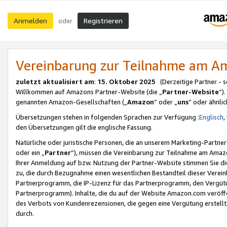
Anmelden
Registrieren
oder
Vereinbarung zur Teilnahme am 
zuletzt aktualisiert am
:
15. Oktober 2025
(Derzeitige Partner - 
Willkommen auf Amazons Partner-Website (die „
Partner-Website
“)
genannten Amazon-Gesellschaften („
Amazon
“ oder „
uns
“ oder ähnli
Übersetzungen stehen in folgenden Sprachen zur Verfügung :
Englisch
,
den Übersetzungen gilt die englische Fassung.
Natürliche oder juristische Personen, die an unserem Marketing-Partn
oder ein „
Partner
“), müssen die Vereinbarung zur Teilnahme am Ama
Ihrer Anmeldung auf bzw. Nutzung der Partner-Website stimmen Sie die
zu, die durch Bezugnahme einen wesentlichen Bestandteil dieser Verei
Partnerprogramm, die IP-Lizenz für das Partnerprogramm, den Vergütu
Partnerprogramm). Inhalte, die du auf der Website Amazon.com veröffe
des Verbots von Kundenrezensionen, die gegen eine Vergütung erstellt, 
durch.