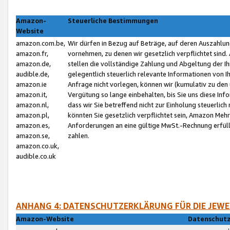
Amazon-
Steuerliche Bestimmungen
Website
amazon.com.be,
Wir dürfen in Bezug auf Beträge, auf deren Auszahlun
amazon.fr,
vornehmen, zu denen wir gesetzlich verpflichtet sind
amazon.de,
stellen die vollständige Zahlung und Abgeltung der 
audible.de,
gelegentlich steuerlich relevante Informationen von I
amazon.ie
Anfrage nicht vorlegen, können wir (kumulativ zu de
amazon.it,
Vergütung so lange einbehalten, bis Sie uns diese Inf
amazon.nl,
dass wir Sie betreffend nicht zur Einholung steuerlich 
amazon.pl,
könnten Sie gesetzlich verpflichtet sein, Amazon Meh
amazon.es,
Anforderungen an eine gültige MwSt.-Rechnung erfüllt
amazon.se,
zahlen.
amazon.co.uk,
audible.co.uk
ANHANG 4: DATENSCHUTZERKLÄRUNG FÜR DIE JEWE
Amazon-Website
Datenschutz