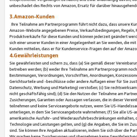
unbeschadet des Rechts von Amazon, Ersatz für darüber hinausgehen
3.Amazon-Kunden
Ihre Teilnahme am Partnerprogramm führt nicht dazu, dass unsere Kun
Amazon-Website angegebenen Preise, Verkaufsbedingungen, Regeln, Ri
Produktverkäufe für diese Kunden und können jederzeit geändert werde
sich einer unserer Kunden in einer Angelegenheit an Sie wenden, die 
Kunden mitteilen, dass er für Kundenservice-Fragen den auf der Ama
4.Gewährleistungen
Sie gewährleisten und sichern zu, dass (a) Sie gemäß dieser Vereinba
betreiben werden; (b) weder Ihre Teilnahme am Partnerprogramm noch d
Bestimmungen, Verordnungen, Vorschriften, Anordnungen, Konzessionen,
Gerichtsurteile und -beschlüsse oder andere Auflagen einer für Sie zu
Datenschutz, Werbung und Marketing) verstoßen; (c) Sie rechtswirksam 
nicht geschäftsfähig sind); (d) Sie den Nutzen der Teilnahme am Partne
Zusicherungen, Garantien oder Aussagen verlassen, die in dieser Verein
teilnehmen und keine Serviceangebote nutzen, wenn Sie US-Handelssa
unterliegen, in dem Sie Serviceangebote wahrnehmen; (f) Sie alle US
amerikanische Ausfuhr- und Wiederausfuhrbeschränkungen einhalten, 
Technologie und Leistungen gelten, und (g) die Angaben, die Sie im 
sind. Sie können Ihre Angaben aktualisieren, indem Sie sich über die 
Wir machen keine Zusicherungen und übernehmen keine Gewährleistun