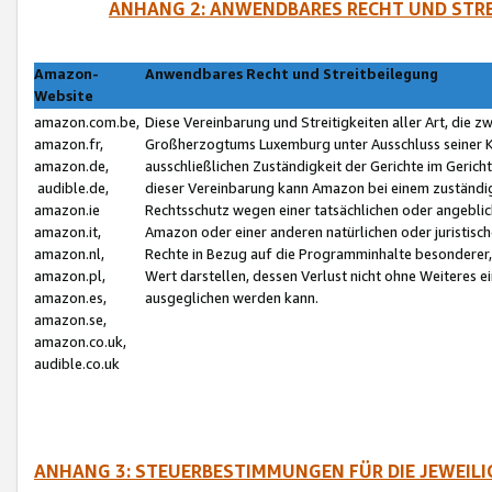
ANHANG 2: ANWENDBARES RECHT UND STRE
Amazon-
Anwendbares Recht und Streitbeilegung
Website
amazon.com.be,
Diese Vereinbarung und Streitigkeiten aller Art, die 
amazon.fr,
Großherzogtums Luxemburg unter Ausschluss seiner Kol
amazon.de,
ausschließlichen Zuständigkeit der Gerichte im Geri
audible.de,
dieser Vereinbarung kann Amazon bei einem zuständig
amazon.ie
Rechtsschutz wegen einer tatsächlichen oder angebli
amazon.it,
Amazon oder einer anderen natürlichen oder juristisc
amazon.nl,
Rechte in Bezug auf die Programminhalte besonderer,
amazon.pl,
Wert darstellen, dessen Verlust nicht ohne Weiteres e
amazon.es,
ausgeglichen werden kann.
amazon.se,
amazon.co.uk,
audible.co.uk
ANHANG 3: STEUERBESTIMMUNGEN FÜR DIE JEWEIL