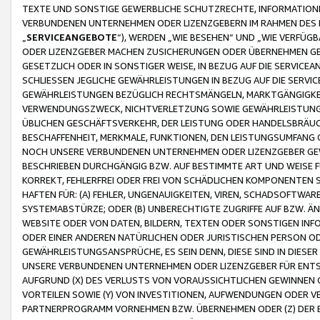
TEXTE UND SONSTIGE GEWERBLICHE SCHUTZRECHTE, INFORMATIONE
VERBUNDENEN UNTERNEHMEN ODER LIZENZGEBERN IM RAHMEN DES
„
SERVICEANGEBOTE
“), WERDEN „WIE BESEHEN“ UND „WIE VERFÜ
ODER LIZENZGEBER MACHEN ZUSICHERUNGEN ODER ÜBERNEHMEN GEW
GESETZLICH ODER IN SONSTIGER WEISE, IN BEZUG AUF DIE SERVI
SCHLIESSEN JEGLICHE GEWÄHRLEISTUNGEN IN BEZUG AUF DIE SERVI
GEWÄHRLEISTUNGEN BEZÜGLICH RECHTSMÄNGELN, MARKTGÄNGIGKEIT
VERWENDUNGSZWECK, NICHTVERLETZUNG SOWIE GEWÄHRLEISTUNGEN 
ÜBLICHEN GESCHÄFTSVERKEHR, DER LEISTUNG ODER HANDELSBRÄUCH
BESCHAFFENHEIT, MERKMALE, FUNKTIONEN, DEN LEISTUNGSUMFANG 
NOCH UNSERE VERBUNDENEN UNTERNEHMEN ODER LIZENZGEBER GEWÄ
BESCHRIEBEN DURCHGÄNGIG BZW. AUF BESTIMMTE ART UND WEISE
KORREKT, FEHLERFREI ODER FREI VON SCHÄDLICHEN KOMPONENTEN
HAFTEN FÜR: (A) FEHLER, UNGENAUIGKEITEN, VIREN, SCHADSOFTW
SYSTEMABSTÜRZE; ODER (B) UNBERECHTIGTE ZUGRIFFE AUF BZW. 
WEBSITE ODER VON DATEN, BILDERN, TEXTEN ODER SONSTIGEN INF
ODER EINER ANDEREN NATÜRLICHEN ODER JURISTISCHEN PERSON OD
GEWÄHRLEISTUNGSANSPRÜCHE, ES SEIN DENN, DIESE SIND IN DIES
UNSERE VERBUNDENEN UNTERNEHMEN ODER LIZENZGEBER FÜR EN
AUFGRUND (X) DES VERLUSTS VON VORAUSSICHTLICHEN GEWINNEN
VORTEILEN SOWIE (Y) VON INVESTITIONEN, AUFWENDUNGEN ODER VE
PARTNERPROGRAMM VORNEHMEN BZW. ÜBERNEHMEN ODER (Z) DER 