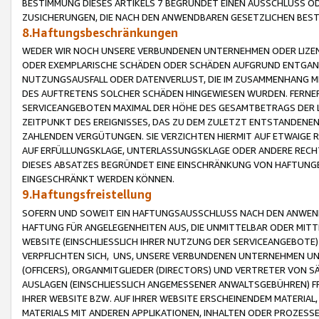
BESTIMMUNG DIESES ARTIKELS 7 BEGRÜNDET EINEN AUSSCHLUSS 
ZUSICHERUNGEN, DIE NACH DEN ANWENDBAREN GESETZLICHEN BE
8.Haftungsbeschränkungen
WEDER WIR NOCH UNSERE VERBUNDENEN UNTERNEHMEN ODER LIZEN
ODER EXEMPLARISCHE SCHÄDEN ODER SCHÄDEN AUFGRUND ENTGANG
NUTZUNGSAUSFALL ODER DATENVERLUST, DIE IM ZUSAMMENHANG MI
DES AUFTRETENS SOLCHER SCHÄDEN HINGEWIESEN WURDEN. FERN
SERVICEANGEBOTEN MAXIMAL DER HÖHE DES GESAMTBETRAGS DER 
ZEITPUNKT DES EREIGNISSES, DAS ZU DEM ZULETZT ENTSTANDENE
ZAHLENDEN VERGÜTUNGEN. SIE VERZICHTEN HIERMIT AUF ETWAIGE 
AUF ERFÜLLUNGSKLAGE, UNTERLASSUNGSKLAGE ODER ANDERE RECHT
DIESES ABSATZES BEGRÜNDET EINE EINSCHRÄNKUNG VON HAFTUNG
EINGESCHRÄNKT WERDEN KÖNNEN.
9.Haftungsfreistellung
SOFERN UND SOWEIT EIN HAFTUNGSAUSSCHLUSS NACH DEN ANWENDB
HAFTUNG FÜR ANGELEGENHEITEN AUS, DIE UNMITTELBAR ODER MITT
WEBSITE (EINSCHLIESSLICH IHRER NUTZUNG DER SERVICEANGEBOTE)
VERPFLICHTEN SICH, UNS, UNSERE VERBUNDENEN UNTERNEHMEN UN
(OFFICERS), ORGANMITGLIEDER (DIRECTORS) UND VERTRETER VON 
AUSLAGEN (EINSCHLIESSLICH ANGEMESSENER ANWALTSGEBÜHREN) FR
IHRER WEBSITE BZW. AUF IHRER WEBSITE ERSCHEINENDEM MATERIAL
MATERIALS MIT ANDEREN APPLIKATIONEN, INHALTEN ODER PROZESSE