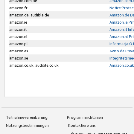
amazon.com.be
amazon.com.b
amazon.fr
Notice:Protec
amazon.de, audible.de
Amazon.de Da
amazon.ie
Amazon.ie Pri
amazon.it
Amazon.it Inf
amazon.nl
Amazon.nl Pri
amazon.pl
Informacja O
amazon.es
Aviso de Priv
amazon.se
Integritetsm
amazon.co.uk, audible.co.uk
Amazon.co.uk 
Teilnahmevereinbarung
Programmrichtlinien
Nutzungsbestimmungen
Kontaktiere uns