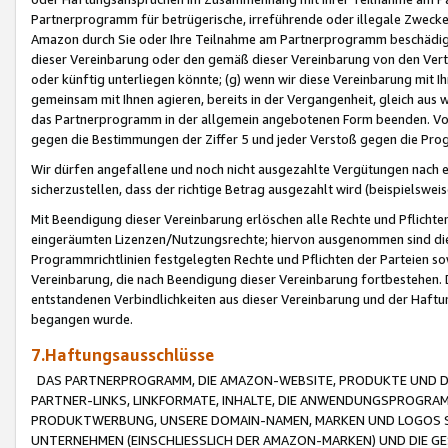
Partnerprogramm für betrügerische, irreführende oder illegale Zwecke
Amazon durch Sie oder Ihre Teilnahme am Partnerprogramm beschädig
dieser Vereinbarung oder den gemäß dieser Vereinbarung von den Vertr
oder künftig unterliegen könnte; (g) wenn wir diese Vereinbarung mit I
gemeinsam mit Ihnen agieren, bereits in der Vergangenheit, gleich aus
das Partnerprogramm in der allgemein angebotenen Form beenden. Vors
gegen die Bestimmungen der Ziffer 5 und jeder Verstoß gegen die Prog
Wir dürfen angefallene und noch nicht ausgezahlte Vergütungen nach 
sicherzustellen, dass der richtige Betrag ausgezahlt wird (beispielsw
Mit Beendigung dieser Vereinbarung erlöschen alle Rechte und Pflichte
eingeräumten Lizenzen/Nutzungsrechte; hiervon ausgenommen sind die in 
Programmrichtlinien festgelegten Rechte und Pflichten der Parteien sow
Vereinbarung, die nach Beendigung dieser Vereinbarung fortbestehen. D
entstandenen Verbindlichkeiten aus dieser Vereinbarung und der Haft
begangen wurde.
7.Haftungsausschlüsse
DAS PARTNERPROGRAMM, DIE AMAZON-WEBSITE, PRODUKTE UND DI
PARTNER-LINKS, LINKFORMATE, INHALTE, DIE ANWENDUNGSPROGR
PRODUKTWERBUNG, UNSERE DOMAIN-NAMEN, MARKEN UND LOGOS S
UNTERNEHMEN (EINSCHLIESSLICH DER AMAZON-MARKEN) UND DIE GE