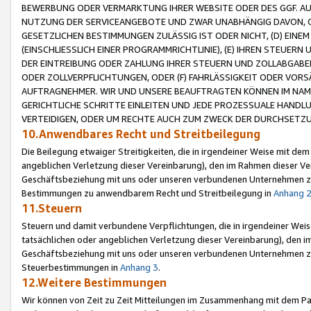
BEWERBUNG ODER VERMARKTUNG IHRER WEBSITE ODER DES GGF. AUF 
NUTZUNG DER SERVICEANGEBOTE UND ZWAR UNABHÄNGIG DAVON, O
GESETZLICHEN BESTIMMUNGEN ZULÄSSIG IST ODER NICHT, (D) EINE
(EINSCHLIESSLICH EINER PROGRAMMRICHTLINIE), (E) IHREN STEUER
DER EINTREIBUNG ODER ZAHLUNG IHRER STEUERN UND ZOLLABGAB
ODER ZOLLVERPFLICHTUNGEN, ODER (F) FAHRLÄSSIGKEIT ODER VORS
AUFTRAGNEHMER. WIR UND UNSERE BEAUFTRAGTEN KÖNNEN IM NAME
GERICHTLICHE SCHRITTE EINLEITEN UND JEDE PROZESSUALE HAND
VERTEIDIGEN, ODER UM RECHTE AUCH ZUM ZWECK DER DURCHSETZU
10.Anwendbares Recht und Streitbeilegung
Die Beilegung etwaiger Streitigkeiten, die in irgendeiner Weise mit de
angeblichen Verletzung dieser Vereinbarung), den im Rahmen dieser Ve
Geschäftsbeziehung mit uns oder unseren verbundenen Unternehmen zu
Bestimmungen zu anwendbarem Recht und Streitbeilegung in
Anhang 
11.Steuern
Steuern und damit verbundene Verpflichtungen, die in irgendeiner Wei
tatsächlichen oder angeblichen Verletzung dieser Vereinbarung), den 
Geschäftsbeziehung mit uns oder unseren verbundenen Unternehmen z
Steuerbestimmungen in
Anhang 3
.
12.Weitere Bestimmungen
Wir können von Zeit zu Zeit Mitteilungen im Zusammenhang mit dem Par