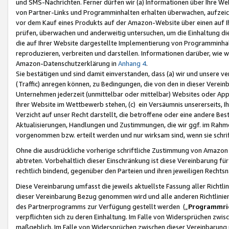
und SMS-Nachrichten. Ferner dürfen wir (a) Informationen über Ihre We
von Partner-Links und Programminhalten erhalten überwachen, aufzei
vor dem Kauf eines Produkts auf der Amazon-Website über einen auf Ih
prüfen, überwachen und anderweitig untersuchen, um die Einhaltung dies
die auf Ihrer Website dargestellte Implementierung von Programminhalt
reproduzieren, verbreiten und darstellen. Informationen darüber, wie w
Amazon-Datenschutzerklärung in
Anhang 4
.
Sie bestätigen und sind damit einverstanden, dass (a) wir und unsere 
(Traffic) anregen können, zu Bedingungen, die von den in dieser Vere
Unternehmen jederzeit (unmittelbar oder mittelbar) Websites oder Appl
Ihrer Website im Wettbewerb stehen, (c) ein Versäumnis unsererseits, I
Verzicht auf unser Recht darstellt, die betroffene oder eine andere B
Aktualisierungen, Handlungen und Zustimmungen, die wir ggf. im Rahme
vorgenommen bzw. erteilt werden und nur wirksam sind, wenn sie schri
Ohne die ausdrückliche vorherige schriftliche Zustimmung von Amazon
abtreten. Vorbehaltlich dieser Einschränkung ist diese Vereinbarung f
rechtlich bindend, gegenüber den Parteien und ihren jeweiligen Rech
Diese Vereinbarung umfasst die jeweils aktuellste Fassung aller Richtli
dieser Vereinbarung Bezug genommen wird und alle anderen Richtlinie
des Partnerprogramms zur Verfügung gestellt werden („
Programmric
verpflichten sich zu deren Einhaltung. Im Falle von Widersprüchen zwi
maßgeblich. Im Falle von Widersprüchen zwischen dieser Vereinbarun