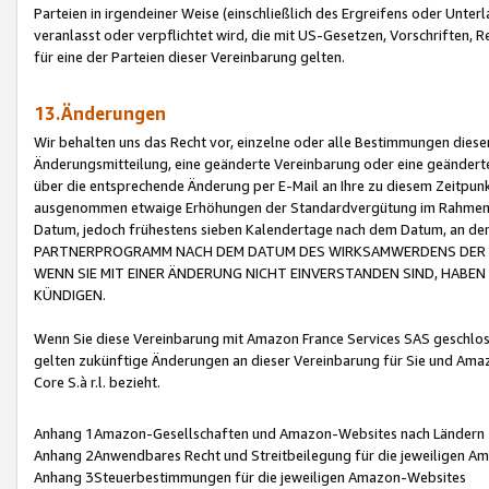
Parteien in irgendeiner Weise (einschließlich des Ergreifens oder Unt
veranlasst oder verpflichtet wird, die mit US-Gesetzen, Vorschriften,
für eine der Parteien dieser Vereinbarung gelten.
13.Änderungen
Wir behalten uns das Recht vor, einzelne oder alle Bestimmungen diese
Änderungsmitteilung, eine geänderte Vereinbarung oder eine geänderte 
über die entsprechende Änderung per E-Mail an Ihre zu diesem Zeitpun
ausgenommen etwaige Erhöhungen der Standardvergütung im Rahmen
Datum, jedoch frühestens sieben Kalendertage nach dem Datum, an de
PARTNERPROGRAMM NACH DEM DATUM DES WIRKSAMWERDENS DER Ä
WENN SIE MIT EINER ÄNDERUNG NICHT EINVERSTANDEN SIND, HABEN S
KÜNDIGEN.
Wenn Sie diese Vereinbarung mit Amazon France Services SAS geschlo
gelten zukünftige Änderungen an dieser Vereinbarung für Sie und Ama
Core S.à r.l. bezieht.
Anhang 1Amazon-Gesellschaften und Amazon-Websites nach Ländern
Anhang 2Anwendbares Recht und Streitbeilegung für die jeweiligen 
Anhang 3Steuerbestimmungen für die jeweiligen Amazon-Websites