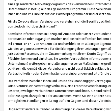
eines gesonderten Marketingprogramms des verbundenen Unternehmens
Unternehmen in Bezug auf das gesonderte Programm. Diese Vereinbarung
Ihnen und uns im Hinblick auf das Partnerprogramm dar und ersetzt al
Für die Zwecke dieser Vereinbarung verstehen sich die Begriffe „schließ
von „jedoch nicht beschränkt auf“.
Sämtliche Informationen in Bezug auf Amazon oder unsere verbunde
bereitstellen oder zugänglich machen und die nicht öffentlich bekannt bz
Informationen
“ von Amazon dar und verbleiben im alleinigen Eigent
wie dies angemessenerweise für die Erbringung Ihrer Leistungen gemäß d
juristischen Personen, die im Zusammenhang mit Ihrem Konto Zugriff au
Pflichten kennen und einhalten. Sie werden Vertrauliche Informationen 
Unternehmen) weitergeben und alle angemessenen Maßnahmen ergreifen
schützen, die gemäß dieser Vereinbarung nicht ausdrücklich zulässig is
Vertraulichkeits- oder Geheimhaltungsvereinbarungen und gilt für die
Das Verhältnis zwischen Ihnen und uns ist das unabhängiger Vertragspa
Joint-Venture, ein Vertretungsverhältnis, eine Franchisevereinbarung, 
unseren jeweiligen verbundenen Unternehmen und Ihnen. Sie sind ni
oder Zusagen abzugeben oder anzunehmen. Wenn Sie eine andere natürli
ermöglichen, Handlungen in Bezug auf den Gegenstand dieser Vereinbar
Ungeachtet anders lautender Bestimmungen in dieser Vereinbarung wird