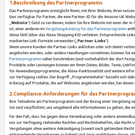
1.Beschreibung des Partnerprogramms
Das Partnerprogramm ermöglicht Ihnen, mit Ihrer Website, Ihren nutzer
(nur verfügbar für Partner, die eine Partner-ID für die Amazon UK We
„
Website
“) Geld zu verdienen, indem Sie Ihre Website mit einer der in
ist, einer anderen im
Vergütungskatalog für das Partnerprogramm
enth
Alexa Skill (über das Alexa Shopping Kit) verlinken. Entsprechende Lin
markierten Link-Formate verwenden („
Partner-Links
“).
Wenn unsere Kunden die Partner-Links anklicken oder sich damit verbi
angeboten werden, oder andere Handlungen vornehmen, können Sie eine
Partnerprogramm
näher beschrieben (und vorbehaltlich der dort festg
Produkte oder Leistungen können wir Ihnen Daten, Bilder, Texte, Linkfo
für Anwendungsprogramme, die Alexa-Funktionalität und weitere Inf
zur Verfügung stellen. Der Begriff „Programminhalte“ bezieht sich dabe
in Bezug auf Produkte, die auf Websites angeboten werden, bei denen 
2.Compliance-Anforderungen für das Partnerprog
Ihre Teilnahme am Partnerprogramm und der Bezug einer Vergütung setz
Sie sind verpflichtet, uns umgehend alle Informationen zu geben, die w
Für den Fall, dass Sie gegen diese Vereinbarung oder andere anwendba
uns zur Verfügung stehenden Rechten und Rechtsbehelfen, das Recht vo
Vergütungen ohne weitere Ankündigung (soweit nach geltendem Recht z
entsprechende Vergütungen zu haben) und zwar unabhängig davon, ob 