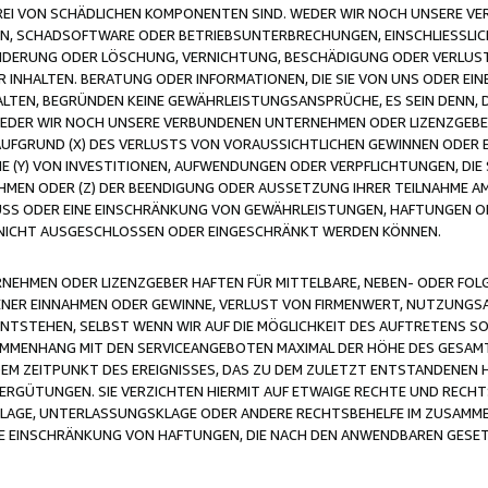
FREI VON SCHÄDLICHEN KOMPONENTEN SIND. WEDER WIR NOCH UNSERE 
VIREN, SCHADSOFTWARE ODER BETRIEBSUNTERBRECHUNGEN, EINSCHLIESSL
ÄNDERUNG ODER LÖSCHUNG, VERNICHTUNG, BESCHÄDIGUNG ODER VERLUST 
INHALTEN. BERATUNG ODER INFORMATIONEN, DIE SIE VON UNS ODER EIN
LTEN, BEGRÜNDEN KEINE GEWÄHRLEISTUNGSANSPRÜCHE, ES SEIN DENN, DI
WEDER WIR NOCH UNSERE VERBUNDENEN UNTERNEHMEN ODER LIZENZGEBE
FGRUND (X) DES VERLUSTS VON VORAUSSICHTLICHEN GEWINNEN ODER 
 (Y) VON INVESTITIONEN, AUFWENDUNGEN ODER VERPFLICHTUNGEN, DIE 
EN ODER (Z) DER BEENDIGUNG ODER AUSSETZUNG IHRER TEILNAHME A
LUSS ODER EINE EINSCHRÄNKUNG VON GEWÄHRLEISTUNGEN, HAFTUNGEN O
NICHT AUSGESCHLOSSEN ODER EINGESCHRÄNKT WERDEN KÖNNEN.
EHMEN ODER LIZENZGEBER HAFTEN FÜR MITTELBARE, NEBEN- ODER FOL
R EINNAHMEN ODER GEWINNE, VERLUST VON FIRMENWERT, NUTZUNGSAU
TSTEHEN, SELBST WENN WIR AUF DIE MÖGLICHKEIT DES AUFTRETENS S
MENHANG MIT DEN SERVICEANGEBOTEN MAXIMAL DER HÖHE DES GESAMT
M ZEITPUNKT DES EREIGNISSES, DAS ZU DEM ZULETZT ENTSTANDENEN 
ERGÜTUNGEN. SIE VERZICHTEN HIERMIT AUF ETWAIGE RECHTE UND RECHT
KLAGE, UNTERLASSUNGSKLAGE ODER ANDERE RECHTSBEHELFE IM ZUSAMME
NE EINSCHRÄNKUNG VON HAFTUNGEN, DIE NACH DEN ANWENDBAREN GESE