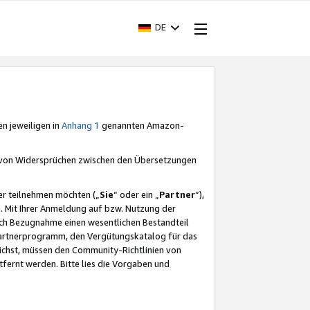
DE
en jeweiligen in
Anhang 1
genannten Amazon-
e von Widersprüchen zwischen den Übersetzungen
er teilnehmen möchten („
Sie
“ oder ein „
Partner
“),
. Mit Ihrer Anmeldung auf bzw. Nutzung der
durch Bezugnahme einen wesentlichen Bestandteil
 Partnerprogramm, den Vergütungskatalog für das
ichst, müssen den Community-Richtlinien von
fernt werden. Bitte lies die Vorgaben und