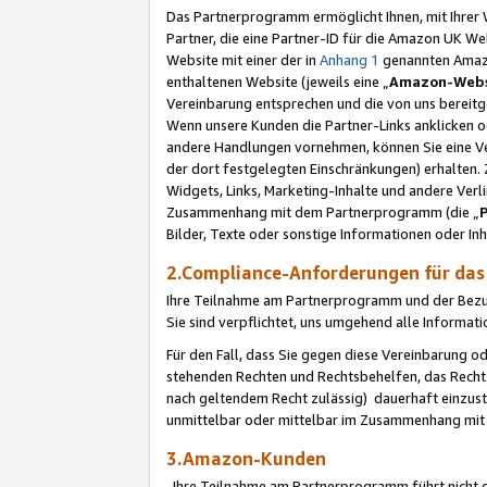
Das Partnerprogramm ermöglicht Ihnen, mit Ihrer W
Partner, die eine Partner-ID für die Amazon UK W
Website mit einer der in
Anhang 1
genannten Amazon
enthaltenen Website (jeweils eine „
Amazon-Webs
Vereinbarung entsprechen und die von uns bereitg
Wenn unsere Kunden die Partner-Links anklicken 
andere Handlungen vornehmen, können Sie eine Ver
der dort festgelegten Einschränkungen) erhalten. 
Widgets, Links, Marketing-Inhalte und andere Ver
Zusammenhang mit dem Partnerprogramm (die „
Bilder, Texte oder sonstige Informationen oder In
2.Compliance-Anforderungen für d
Ihre Teilnahme am Partnerprogramm und der Bezug 
Sie sind verpflichtet, uns umgehend alle Informat
Für den Fall, dass Sie gegen diese Vereinbarung 
stehenden Rechten und Rechtsbehelfen, das Recht
nach geltendem Recht zulässig) dauerhaft einzus
unmittelbar oder mittelbar im Zusammenhang mit
3.Amazon-Kunden
Ihre Teilnahme am Partnerprogramm führt nicht d