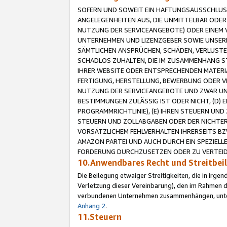
SOFERN UND SOWEIT EIN HAFTUNGSAUSSCHLUSS
ANGELEGENHEITEN AUS, DIE UNMITTELBAR ODER 
NUTZUNG DER SERVICEANGEBOTE) ODER EINEM V
UNTERNEHMEN UND LIZENZGEBER SOWIE UNSERE 
SÄMTLICHEN ANSPRÜCHEN, SCHÄDEN, VERLUSTE
SCHADLOS ZUHALTEN, DIE IM ZUSAMMENHANG STE
IHRER WEBSITE ODER ENTSPRECHENDEN MATERIA
FERTIGUNG, HERSTELLUNG, BEWERBUNG ODER VE
NUTZUNG DER SERVICEANGEBOTE UND ZWAR UN
BESTIMMUNGEN ZULÄSSIG IST ODER NICHT, (D) 
PROGRAMMRICHTLINIE), (E) IHREN STEUERN UN
STEUERN UND ZOLLABGABEN ODER DER NICHTER
VORSÄTZLICHEM FEHLVERHALTEN IHRERSEITS BZ
AMAZON PARTEI UND AUCH DURCH EIN SPEZIELL
FORDERUNG DURCHZUSETZEN ODER ZU VERTEIDI
10.Anwendbares Recht und Streitbe
Die Beilegung etwaiger Streitigkeiten, die in irg
Verletzung dieser Vereinbarung), den im Rahmen d
verbundenen Unternehmen zusammenhängen, unterl
Anhang 2
.
11.Steuern