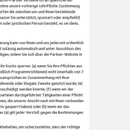
ohne unsere vorherige schriftliche Zustimmung
ürfen die zwischen uns und Ihnen bestehende
mazon Sie unterstützt, sponsert oder empfiehlt)
oder juristischen Person besteht, es sei denn,
arung kann von Ihnen und uns jederzeit ordentlich
t zulässig automatisch und unter Ausschluss des
gen, indem Sie sich über die Partner-Website in
hr Konto sperren: (a) wenn Sie Ihre Pflichten aus
eßlich Programmrichtlinien) nicht innerhalb von 7
ngsansprüchen im Zusammenhang mit Ihrer
ührende oder illegale Zwecke genutzt wurde; (e)
eschädigt werden könnte; (f) wenn wir der
rteien durchgeführten Tätigkeiten einer Pflicht
nen, die unserer Ansicht nach mit Ihnen verbunden
nto gesperrt haben) oder (h) wenn wir das
 (a) gilt jeder Verstoß gegen die Bestimmungen
ehalten, um sicherzustellen, dass der richtige