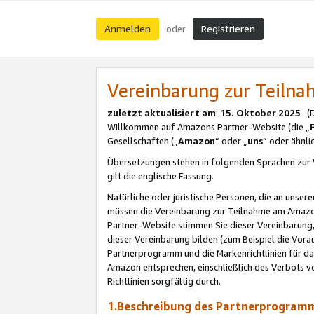
Anmelden
Registrieren
oder
Vereinbarung zur Teil
zuletzt aktualisiert am
:
15. Oktober 2025
(De
Willkommen auf Amazons Partner-Website (die „
Gesellschaften („
Amazon
“ oder „
uns
“ oder ähnl
Übersetzungen stehen in folgenden Sprachen zur 
gilt die englische Fassung.
Natürliche oder juristische Personen, die an uns
müssen die Vereinbarung zur Teilnahme am Amaz
Partner-Website stimmen Sie dieser Vereinbarung,
dieser Vereinbarung bilden (zum Beispiel die Vo
Partnerprogramm und die Markenrichtlinien für da
Amazon entsprechen, einschließlich des Verbots vo
Richtlinien sorgfältig durch.
1.Beschreibung des Partnerprogra