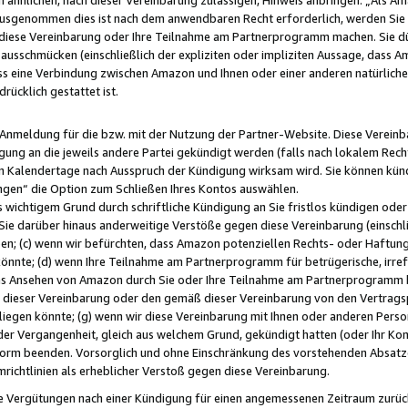
usgenommen dies ist nach dem anwendbaren Recht erforderlich, werden Sie 
f diese Vereinbarung oder Ihre Teilnahme am Partnerprogramm machen. Sie d
usschmücken (einschließlich der expliziten oder impliziten Aussage, dass A
 eine Verbindung zwischen Amazon und Ihnen oder einer anderen natürlichen 
rücklich gestattet ist.
r Anmeldung für die bzw. mit der Nutzung der Partner-Website. Diese Vereinb
gung an die jeweils andere Partei gekündigt werden (falls nach lokalem Rech
n Kalendertage nach Ausspruch der Kündigung wirksam wird. Sie können kündi
ngen“ die Option zum Schließen Ihres Kontos auswählen.
 wichtigem Grund durch schriftliche Kündigung an Sie fristlos kündigen oder I
 Sie darüber hinaus anderweitige Verstöße gegen diese Vereinbarung (einschli
ben; (c) wenn wir befürchten, dass Amazon potenziellen Rechts- oder Haftu
nnte; (d) wenn Ihre Teilnahme am Partnerprogramm für betrügerische, irref
das Ansehen von Amazon durch Sie oder Ihre Teilnahme am Partnerprogramm b
ieser Vereinbarung oder den gemäß dieser Vereinbarung von den Vertragspa
liegen könnte; (g) wenn wir diese Vereinbarung mit Ihnen oder anderen Perso
 der Vergangenheit, gleich aus welchem Grund, gekündigt hatten (oder Ihr Ko
rm beenden. Vorsorglich und ohne Einschränkung des vorstehenden Absatzes
richtlinien als erheblicher Verstoß gegen diese Vereinbarung.
e Vergütungen nach einer Kündigung für einen angemessenen Zeitraum zurückb