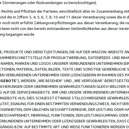
ge Stornierungen oder Rücksendungen zu berücksichtigen).
 Rechte und Pflichten der Parteien, einschließlich aller im Zusammenhang m
 die in Ziffern 3, 4, 5, 6, 7, 8, 10 und 11 dieser Vereinbarung sowie die in
er noch nicht erfüllte Zahlungsverpflichtungen aus dieser Vereinbarung, die
arteien nicht von den bereits entstandenen Verbindlichkeiten aus dieser Ver
gung begangen wurde.
 PRODUKTE UND DIENSTLEISTUNGEN, DIE AUF DER AMAZON-WEBSITE AN
GRAMMIERSCHNITTSTELLE FÜR PRODUKTWERBUNG, DATENFEEDS UND INH
-NAMEN, MARKEN UND LOGOS UNSERER VERBUNDENEN UNTERNEHMEN (EIN
IONEN, MATERIAL, DATEN, BILDER, TEXTE UND SONSTIGE GEWERBLICHE 
EREN VERBUNDENEN UNTERNEHMEN ODER LIZENZGEBERN IM RAHMEN DES 
NGEBOTE
“), WERDEN „WIE BESEHEN“ UND „WIE VERFÜGBAR“ BEREITGEST
CHERUNGEN ODER ÜBERNEHMEN GEWÄHRLEISTUNGEN GLEICH WELCHER AR
ZUG AUF DIE SERVICEANGEBOTE. WIR UND UNSERE VERBUNDENEN UNTERNEH
ANGEBOTE AUS; DIES SCHLIESST ETWAIGE STILLSCHWEIGENDE GEWÄHRLE
LITÄT, EIGNUNG FÜR EINEN BESTIMMTEN VERWENDUNGSZWECK, NICHTVER
OGENHEITEN, DEM ÜBLICHEN GESCHÄFTSVERKEHR, DER LEISTUNG ODER H
 BESCHAFFENHEIT, MERKMALE, FUNKTIONEN, DEN LEISTUNGSUMFANG ODER
VERBUNDENEN UNTERNEHMEN ODER LIZENZGEBER GEWÄHRLEISTEN, DASS D
HGÄNGIG BZW. AUF BESTIMMTE ART UND WEISE FUNKTIONIEREN WERDEN 