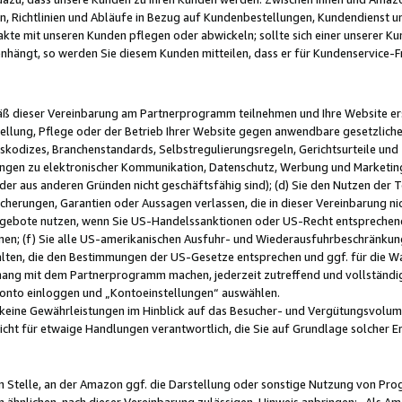
, Richtlinien und Abläufe in Bezug auf Kundenbestellungen, Kundendienst 
kte mit unseren Kunden pflegen oder abwickeln; sollte sich einer unserer Ku
nhängt, so werden Sie diesem Kunden mitteilen, dass er für Kundenservic
emäß dieser Vereinbarung am Partnerprogramm teilnehmen und Ihre Website er
ellung, Pflege oder der Betrieb Ihrer Website gegen anwendbare gesetzlich
skodizes, Branchenstandards, Selbstregulierungsregeln, Gerichtsurteile und 
ngen zu elektronischer Kommunikation, Datenschutz, Werbung und Marketing)
 oder aus anderen Gründen nicht geschäftsfähig sind); (d) Sie den Nutzen de
cherungen, Garantien oder Aussagen verlassen, die in dieser Vereinbarung nich
gebote nutzen, wenn Sie US-Handelssanktionen oder US-Recht entsprechen
men; (f) Sie alle US-amerikanischen Ausfuhr- und Wiederausfuhrbeschränkun
ten, die den Bestimmungen der US-Gesetze entsprechen und ggf. für die Wa
hang mit dem Partnerprogramm machen, jederzeit zutreffend und vollständig 
 Konto einloggen und „Kontoeinstellungen“ auswählen.
keine Gewährleistungen im Hinblick auf das Besucher- und Vergütungsvolu
icht für etwaige Handlungen verantwortlich, die Sie auf Grundlage solcher
en Stelle, an der Amazon ggf. die Darstellung oder sonstige Nutzung von Pr
 ähnlichen, nach dieser Vereinbarung zulässigen, Hinweis anbringen: „Als Ama