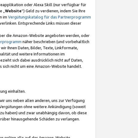
eapplikation oder Alexa Skill (nur verfügbar für
e „
Website
“) Geld zu verdienen, indem Sie Ihre
en im
Vergütungskatalog für das Partnerprogramm
t) verlinken. Entsprechende Links müssen dieser
e über die Amazon-Website angeboten werden, oder
nerprogramm
näher beschrieben (und vorbehaltlich
ir Ihnen Daten, Bilder, Texte, Linkformate,
alität und weitere Informationen im
zieht sich dabei ausdrücklich nicht auf Daten,
es sich nicht um eine Amazon-Website handelt.
rung einhalten.
ir uns neben allen anderen, uns zur Verfügung
n Vergütungen ohne weitere Ankündigung (soweit
 zu haben) und zwar unabhängig davon, ob diese
darüber hinausgehende Schäden zu verlangen.
on gelten alle auf der Amazon-Website