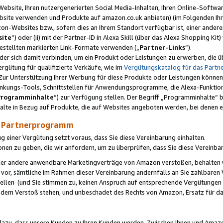
ebsite, Ihren nutzergenerierten Social Media-Inhalten, Ihren Online-Softwar
ebsite verwenden und Produkte auf amazon.co.uk anbieten) (im Folgenden Ihr
-Websites bzw., sofern dies an Ihrem Standort verfügbar ist, einer ander
ite
“) oder (ii) mit der Partner-ID in Alexa Skill (über das Alexa Shopping Ki
estellten markierten Link-Formate verwenden („
Partner-Links
“).
oder sich damit verbinden, um ein Produkt oder Leistungen zu erwerben, di
gütung für qualifizierte Verkäufe, wie im
Vergütungskatalog für das Part
Zur Unterstützung Ihrer Werbung für diese Produkte oder Leistungen können w
linkungs-Tools, Schnittstellen für Anwendungsprogramme, die Alexa-Funktion
Programminhalte
“) zur Verfügung stellen. Der Begriff „Programminhalte“ be
halte in Bezug auf Produkte, die auf Websites angeboten werden, bei denen 
as Partnerprogramm
einer Vergütung setzt voraus, dass Sie diese Vereinbarung einhalten.
ionen zu geben, die wir anfordern, um zu überprüfen, dass Sie diese Vereinba
oder andere anwendbare Marketingverträge von Amazon verstoßen, behalten w
 vor, sämtliche im Rahmen dieser Vereinbarung andernfalls an Sie zahlbare
tellen (und Sie stimmen zu, keinen Anspruch auf entsprechende Vergütungen
 dem Verstoß stehen, und unbeschadet des Rechts von Amazon, Ersatz für 
azu, dass unsere Kunden zu Ihren Kunden werden. Zwischen Ihnen und Amaz