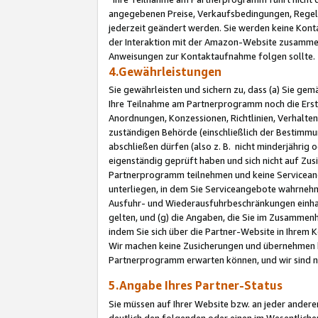
angegebenen Preise, Verkaufsbedingungen, Regeln
jederzeit geändert werden. Sie werden keine Konta
der Interaktion mit der Amazon-Website zusamme
Anweisungen zur Kontaktaufnahme folgen sollte.
4.Gewährleistungen
Sie gewährleisten und sichern zu, dass (a) Sie g
Ihre Teilnahme am Partnerprogramm noch die Erst
Anordnungen, Konzessionen, Richtlinien, Verhalten
zuständigen Behörde (einschließlich der Bestimmu
abschließen dürfen (also z. B. nicht minderjährig
eigenständig geprüft haben und sich nicht auf Zusi
Partnerprogramm teilnehmen und keine Servicean
unterliegen, in dem Sie Serviceangebote wahrneh
Ausfuhr- und Wiederausfuhrbeschränkungen einhal
gelten, und (g) die Angaben, die Sie im Zusammen
indem Sie sich über die Partner-Website in Ihrem
Wir machen keine Zusicherungen und übernehmen 
Partnerprogramm erwarten können, und wir sind n
5.Angabe Ihres Partner-Status
Sie müssen auf Ihrer Website bzw. an jeder ander
deutlich den folgenden oder einen im Wesentlichen