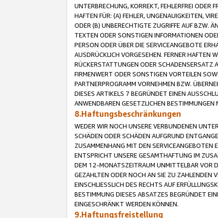
UNTERBRECHUNG, KORREKT, FEHLERFREI ODER 
HAFTEN FÜR: (A) FEHLER, UNGENAUIGKEITEN, 
ODER (B) UNBERECHTIGTE ZUGRIFFE AUF BZW. 
TEXTEN ODER SONSTIGEN INFORMATIONEN ODER 
PERSON ODER ÜBER DIE SERVICEANGEBOTE ERHA
AUSDRÜCKLICH VORGESEHEN. FERNER HAFTEN 
RÜCKERSTATTUNGEN ODER SCHADENSERSATZ AU
FIRMENWERT ODER SONSTIGEN VORTEILEN SOWIE
PARTNERPROGRAMM VORNEHMEN BZW. ÜBERNEHM
DIESES ARTIKELS 7 BEGRÜNDET EINEN AUSSCH
ANWENDBAREN GESETZLICHEN BESTIMMUNGEN 
8.Haftungsbeschränkungen
WEDER WIR NOCH UNSERE VERBUNDENEN UNTERN
SCHÄDEN ODER SCHÄDEN AUFGRUND ENTGANGENE
ZUSAMMENHANG MIT DEN SERVICEANGEBOTEN EN
ENTSPRICHT UNSERE GESAMTHAFTUNG IM ZUSAM
DEM 12-MONATSZEITRAUM UNMITTELBAR VOR DE
GEZAHLTEN ODER NOCH AN SIE ZU ZAHLENDEN V
EINSCHLIESSLICH DES RECHTS AUF ERFÜLLUNGS
BESTIMMUNG DIESES ABSATZES BEGRÜNDET EI
EINGESCHRÄNKT WERDEN KÖNNEN.
9.Haftungsfreistellung