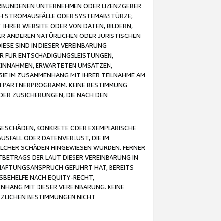
VERBUNDENEN UNTERNEHMEN ODER LIZENZGEBER
ICH STROMAUSFÄLLE ODER SYSTEMABSTÜRZE;
IHRER WEBSITE ODER VON DATEN, BILDERN,
ER ANDEREN NATÜRLICHEN ODER JURISTISCHEN
ESE SIND IN DIESER VEREINBARUNG
R FÜR ENTSCHÄDIGUNGSLEISTUNGEN,
EINNAHMEN, ERWARTETEN UMSÄTZEN,
SIE IM ZUSAMMENHANG MIT IHRER TEILNAHME AM
M PARTNERPROGRAMM. KEINE BESTIMMUNG
DER ZUSICHERUNGEN, DIE NACH DEN
GESCHÄDEN, KONKRETE ODER EXEMPLARISCHE
SFALL ODER DATENVERLUST, DIE IM
OLCHER SCHÄDEN HINGEWIESEN WURDEN. FERNER
BETRAGS DER LAUT DIESER VEREINBARUNG IN
HAFTUNGSANSPRUCH GEFÜHRT HAT, BEREITS
SBEHELFE NACH EQUITY-RECHT,
NHANG MIT DIESER VEREINBARUNG. KEINE
TZLICHEN BESTIMMUNGEN NICHT