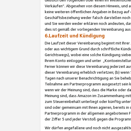
Verkäufen“. Abgesehen von diesem Hinweis, und a
keine weiteren öffentlichen Angaben in Bezug au
Geschäftsbeziehung weder falsch darstellen noch a
und Sie werden weder erklären noch andeuten, dass
dies ist gemäß der vorliegenden Vereinbarung ausd
6.Laufzeit und Kündigung
Die Laufzeit dieser Vereinbarung beginnt mit Ihre
oder aus wichtigem Grund durch schriftliche Kündi
Gerichtswegs), wobei eine solche Kündigung siebe
Ihrem Konto einloggen und unter „Kontoeinstellu
Ferner können wir diese Vereinbarung jederzeit aus
dieser Vereinbarung erheblich verletzen; (b) wenn
Tagen nach unserer Benachrichtigung an Sie behe
Teilnahme am Partnerprogramm ausgesetzt sein kö
wenn wir der Meinung sind, dass die Marke oder 
Meinung sind, dass Amazon im Zusammenhang mit d
zum Steuereinbehalt unterliegt oder künftig unter
sind oder gemeinsam mit Ihnen agieren, bereits in
Partnerprogramm in der allgemein angebotenen Fo
der Ziffer 5 und jeder Verstoß gegen die Programm
Wir dürfen angefallene und noch nicht ausgezahlt