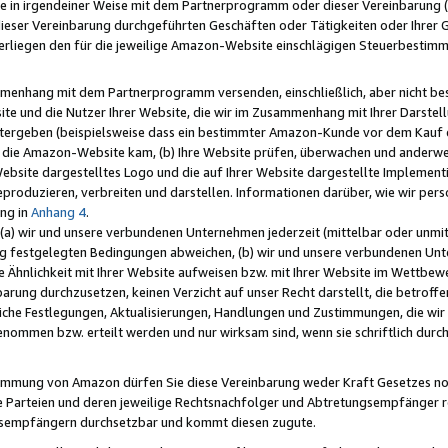
e in irgendeiner Weise mit dem Partnerprogramm oder dieser Vereinbarung (ei
ieser Vereinbarung durchgeführten Geschäften oder Tätigkeiten oder Ihrer 
liegen den für die jeweilige Amazon-Website einschlägigen Steuerbestim
mmenhang mit dem Partnerprogramm versenden, einschließlich, aber nicht be
site und die Nutzer Ihrer Website, die wir im Zusammenhang mit Ihrer Darst
itergeben (beispielsweise dass ein bestimmter Amazon-Kunde vor dem Kauf
uf die Amazon-Website kam, (b) Ihre Website prüfen, überwachen und anderwei
r Website dargestelltes Logo und die auf Ihrer Website dargestellte Impleme
reproduzieren, verbreiten und darstellen. Informationen darüber, wie wir per
ng in
Anhang 4
.
 (a) wir und unsere verbundenen Unternehmen jederzeit (mittelbar oder unmit
ng festgelegten Bedingungen abweichen, (b) wir und unsere verbundenen Unte
 Ähnlichkeit mit Ihrer Website aufweisen bzw. mit Ihrer Website im Wettbewer
barung durchzusetzen, keinen Verzicht auf unser Recht darstellt, die betrof
liche Festlegungen, Aktualisierungen, Handlungen und Zustimmungen, die wi
enommen bzw. erteilt werden und nur wirksam sind, wenn sie schriftlich dur
stimmung von Amazon dürfen Sie diese Vereinbarung weder Kraft Gesetzes no
die Parteien und deren jeweilige Rechtsnachfolger und Abtretungsempfänger 
ngsempfängern durchsetzbar und kommt diesen zugute.