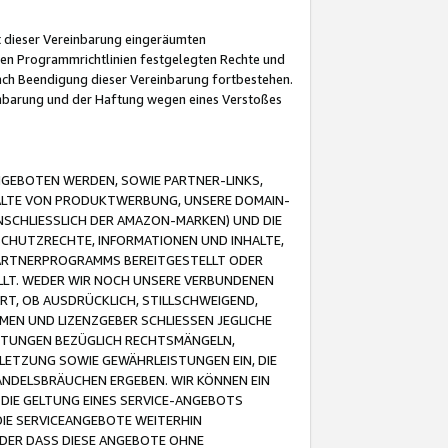
it dieser Vereinbarung eingeräumten
 den Programmrichtlinien festgelegten Rechte und
 nach Beendigung dieser Vereinbarung fortbestehen.
einbarung und der Haftung wegen eines Verstoßes
GEBOTEN WERDEN, SOWIE PARTNER-LINKS,
ALTE VON PRODUKTWERBUNG, UNSERE DOMAIN-
SCHLIESSLICH DER AMAZON-MARKEN) UND DIE
SCHUTZRECHTE, INFORMATIONEN UND INHALTE,
PARTNERPROGRAMMS BEREITGESTELLT ODER
ELLT. WEDER WIR NOCH UNSERE VERBUNDENEN
T, OB AUSDRÜCKLICH, STILLSCHWEIGEND,
MEN UND LIZENZGEBER SCHLIESSEN JEGLICHE
ISTUNGEN BEZÜGLICH RECHTSMÄNGELN,
LETZUNG SOWIE GEWÄHRLEISTUNGEN EIN, DIE
ANDELSBRÄUCHEN ERGEBEN. WIR KÖNNEN EIN
 DIE GELTUNG EINES SERVICE-ANGEBOTS
IE SERVICEANGEBOTE WEITERHIN
ODER DASS DIESE ANGEBOTE OHNE