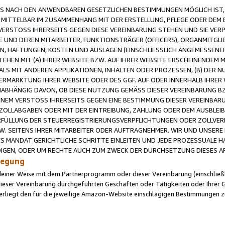
 NACH DEN ANWENDBAREN GESETZLICHEN BESTIMMUNGEN MÖGLICH IST, S
MITTELBAR IM ZUSAMMENHANG MIT DER ERSTELLUNG, PFLEGE ODER DEM BE
ERSTOSS IHRERSEITS GEGEN DIESE VEREINBARUNG STEHEN UND SIE VERP
UND DEREN MITARBEITER, FUNKTIONSTRÄGER (OFFICERS), ORGANMITGLI
N, HAFTUNGEN, KOSTEN UND AUSLAGEN (EINSCHLIESSLICH ANGEMESSENE
HEN MIT (A) IHRER WEBSITE BZW. AUF IHRER WEBSITE ERSCHEINENDEM M
LS MIT ANDEREN APPLIKATIONEN, INHALTEN ODER PROZESSEN, (B) DER 
RMARKTUNG IHRER WEBSITE ODER DES GGF. AUF ODER INNERHALB IHRER W
ABHÄNGIG DAVON, OB DIESE NUTZUNG GEMÄSS DIESER VEREINBARUNG B
EINEM VERSTOSS IHRERSEITS GEGEN EINE BESTIMMUNG DIESER VEREINBARU
D ZOLLABGABEN ODER MIT DER EINTREIBUNG, ZAHLUNG ODER DEM AUSBLEI
FÜLLUNG DER STEUERREGISTRIERUNGSVERPFLICHTUNGEN ODER ZOLLVERPF
W. SEITENS IHRER MITARBEITER ODER AUFTRAGNEHMER. WIR UND UNSERE
ES MANDAT GERICHTLICHE SCHRITTE EINLEITEN UND JEDE PROZESSUALE 
GEN, ODER UM RECHTE AUCH ZUM ZWECK DER DURCHSETZUNG DIESES AR
ilegung
endeiner Weise mit dem Partnerprogramm oder dieser Vereinbarung (einschließl
ieser Vereinbarung durchgeführten Geschäften oder Tätigkeiten oder Ihrer 
iegt den für die jeweilige Amazon-Website einschlägigen Bestimmungen z