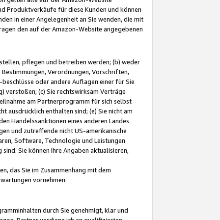
und Produktverkäufe für diese Kunden und können
nden in einer Angelegenheit an Sie wenden, die mit
e-Fragen den auf der Amazon-Website angegebenen
stellen, pflegen und betreiben werden; (b) weder
e Bestimmungen, Verordnungen, Vorschriften,
-beschlüsse oder andere Auflagen einer für Sie
 verstoßen; (c) Sie rechtswirksam Verträge
r Teilnahme am Partnerprogramm für sich selbst
t ausdrücklich enthalten sind; (e) Sie nicht am
den Handelssanktionen eines anderen Landes
gen und zutreffende nicht US-amerikanische
ren, Software, Technologie und Leistungen
sind. Sie können Ihre Angaben aktualisieren,
men, das Sie im Zusammenhang mit dem
 Erwartungen vornehmen.
ogramminhalten durch Sie genehmigt, klar und
zon-Partner verdiene ich an qualifizierten