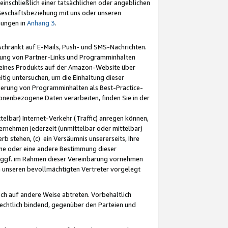
nschließlich einer tatsächlichen oder angeblichen
Geschäftsbeziehung mit uns oder unseren
mungen in
Anhang 3
.
schränkt auf E-Mails, Push- und SMS-Nachrichten.
ellung von Partner-Links und Programminhalten
 eines Produkts auf der Amazon-Website über
tig untersuchen, um die Einhaltung dieser
ntierung von Programminhalten als Best-Practice-
sonenbezogene Daten verarbeiten, finden Sie in der
telbar) Internet-Verkehr (Traffic) anregen können,
rnehmen jederzeit (unmittelbar oder mittelbar)
b stehen, (c) ein Versäumnis unsererseits, Ihre
fene oder eine andere Bestimmung dieser
r ggf. im Rahmen dieser Vereinbarung vornehmen
ch unseren bevollmächtigten Vertreter vorgelegt
ch auf andere Weise abtreten. Vorbehaltlich
rechtlich bindend, gegenüber den Parteien und