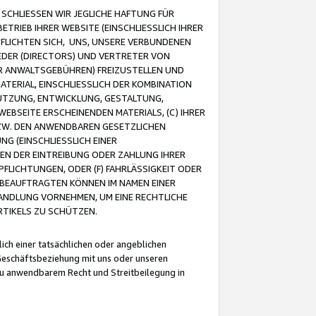
CHLIESSEN WIR JEGLICHE HAFTUNG FÜR
TRIEB IHRER WEBSITE (EINSCHLIESSLICH IHRER
FLICHTEN SICH, UNS, UNSERE VERBUNDENEN
EDER (DIRECTORS) UND VERTRETER VON
R ANWALTSGEBÜHREN) FREIZUSTELLEN UND
ATERIAL, EINSCHLIESSLICH DER KOMBINATION
NUTZUNG, ENTWICKLUNG, GESTALTUNG,
EBSEITE ERSCHEINENDEN MATERIALS, (C) IHRER
ZW. DEN ANWENDBAREN GESETZLICHEN
NG (EINSCHLIESSLICH EINER
BEN DER EINTREIBUNG ODER ZAHLUNG IHRER
LICHTUNGEN, ODER (F) FAHRLÄSSIGKEIT ODER
 BEAUFTRAGTEN KÖNNEN IM NAMEN EINER
HANDLUNG VORNEHMEN, UM EINE RECHTLICHE
TIKELS ZU SCHÜTZEN.
ich einer tatsächlichen oder angeblichen
Geschäftsbeziehung mit uns oder unseren
u anwendbarem Recht und Streitbeilegung in