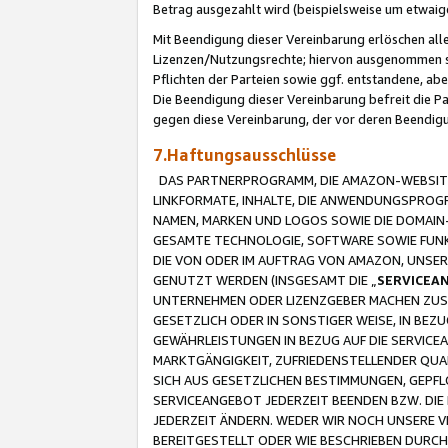
Betrag ausgezahlt wird (beispielsweise um etwai
Mit Beendigung dieser Vereinbarung erlöschen alle
Lizenzen/Nutzungsrechte; hiervon ausgenommen sind
Pflichten der Parteien sowie ggf. entstandene, ab
Die Beendigung dieser Vereinbarung befreit die P
gegen diese Vereinbarung, der vor deren Beendi
7.Haftungsausschlüsse
DAS PARTNERPROGRAMM, DIE AMAZON-WEBSITE,
LINKFORMATE, INHALTE, DIE ANWENDUNGSPRO
NAMEN, MARKEN UND LOGOS SOWIE DIE DOMAIN
GESAMTE TECHNOLOGIE, SOFTWARE SOWIE FUNKT
DIE VON ODER IM AUFTRAG VON AMAZON, UNS
GENUTZT WERDEN (INSGESAMT DIE „
SERVICEA
UNTERNEHMEN ODER LIZENZGEBER MACHEN ZUSI
GESETZLICH ODER IN SONSTIGER WEISE, IN BE
GEWÄHRLEISTUNGEN IN BEZUG AUF DIE SERVICE
MARKTGÄNGIGKEIT, ZUFRIEDENSTELLENDER QUA
SICH AUS GESETZLICHEN BESTIMMUNGEN, GEPFL
SERVICEANGEBOT JEDERZEIT BEENDEN BZW. DIE
JEDERZEIT ÄNDERN. WEDER WIR NOCH UNSERE 
BEREITGESTELLT ODER WIE BESCHRIEBEN DURC