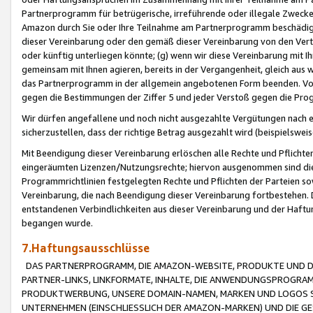
Partnerprogramm für betrügerische, irreführende oder illegale Zwecke
Amazon durch Sie oder Ihre Teilnahme am Partnerprogramm beschädig
dieser Vereinbarung oder den gemäß dieser Vereinbarung von den Vertr
oder künftig unterliegen könnte; (g) wenn wir diese Vereinbarung mit I
gemeinsam mit Ihnen agieren, bereits in der Vergangenheit, gleich aus
das Partnerprogramm in der allgemein angebotenen Form beenden. Vors
gegen die Bestimmungen der Ziffer 5 und jeder Verstoß gegen die Prog
Wir dürfen angefallene und noch nicht ausgezahlte Vergütungen nach 
sicherzustellen, dass der richtige Betrag ausgezahlt wird (beispielsw
Mit Beendigung dieser Vereinbarung erlöschen alle Rechte und Pflichte
eingeräumten Lizenzen/Nutzungsrechte; hiervon ausgenommen sind die in 
Programmrichtlinien festgelegten Rechte und Pflichten der Parteien sow
Vereinbarung, die nach Beendigung dieser Vereinbarung fortbestehen. D
entstandenen Verbindlichkeiten aus dieser Vereinbarung und der Haft
begangen wurde.
7.Haftungsausschlüsse
DAS PARTNERPROGRAMM, DIE AMAZON-WEBSITE, PRODUKTE UND DI
PARTNER-LINKS, LINKFORMATE, INHALTE, DIE ANWENDUNGSPROGR
PRODUKTWERBUNG, UNSERE DOMAIN-NAMEN, MARKEN UND LOGOS S
UNTERNEHMEN (EINSCHLIESSLICH DER AMAZON-MARKEN) UND DIE GE