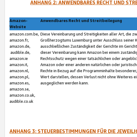
ANHANG 2: ANWENDBARES RECHT UND STRE
Amazon-
Anwendbares Recht und Streitbeilegung
Website
amazon.com.be,
Diese Vereinbarung und Streitigkeiten aller Art, die 
amazon.fr,
Großherzogtums Luxemburg unter Ausschluss seiner Kol
amazon.de,
ausschließlichen Zuständigkeit der Gerichte im Geri
audible.de,
dieser Vereinbarung kann Amazon bei einem zuständig
amazon.ie
Rechtsschutz wegen einer tatsächlichen oder angebli
amazon.it,
Amazon oder einer anderen natürlichen oder juristisc
amazon.nl,
Rechte in Bezug auf die Programminhalte besonderer,
amazon.pl,
Wert darstellen, dessen Verlust nicht ohne Weiteres e
amazon.es,
ausgeglichen werden kann.
amazon.se,
amazon.co.uk,
audible.co.uk
ANHANG 3: STEUERBESTIMMUNGEN FÜR DIE JEWEIL