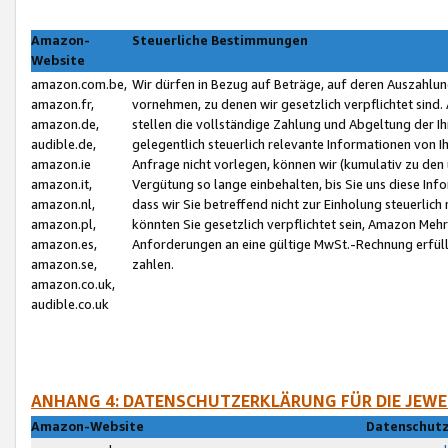
Amazon-
Steuerliche Bestimmungen
Website
amazon.com.be,
Wir dürfen in Bezug auf Beträge, auf deren Auszahlun
amazon.fr,
vornehmen, zu denen wir gesetzlich verpflichtet sind
amazon.de,
stellen die vollständige Zahlung und Abgeltung der 
audible.de,
gelegentlich steuerlich relevante Informationen von I
amazon.ie
Anfrage nicht vorlegen, können wir (kumulativ zu de
amazon.it,
Vergütung so lange einbehalten, bis Sie uns diese Inf
amazon.nl,
dass wir Sie betreffend nicht zur Einholung steuerlich 
amazon.pl,
könnten Sie gesetzlich verpflichtet sein, Amazon Meh
amazon.es,
Anforderungen an eine gültige MwSt.-Rechnung erfüllt
amazon.se,
zahlen.
amazon.co.uk,
audible.co.uk
ANHANG 4: DATENSCHUTZERKLÄRUNG FÜR DIE JEWE
Amazon-Website
Datenschutz