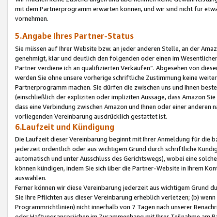
mit dem Partnerprogramm erwarten können, und wir sind nicht für etwa
vornehmen.
5.Angabe Ihres Partner-Status
Sie müssen auf Ihrer Website bzw. an jeder anderen Stelle, an der Am
genehmigt, klar und deutlich den folgenden oder einen im Wesentlichen
Partner verdiene ich an qualifizierten Verkäufen“. Abgesehen von die
werden Sie ohne unsere vorherige schriftliche Zustimmung keine weite
Partnerprogramm machen. Sie dürfen die zwischen uns und Ihnen best
(einschließlich der expliziten oder impliziten Aussage, dass Amazon Si
dass eine Verbindung zwischen Amazon und Ihnen oder einer anderen natü
vorliegenden Vereinbarung ausdrücklich gestattet ist.
6.Laufzeit und Kündigung
Die Laufzeit dieser Vereinbarung beginnt mit Ihrer Anmeldung für die 
jederzeit ordentlich oder aus wichtigem Grund durch schriftliche Kündi
automatisch und unter Ausschluss des Gerichtswegs), wobei eine solch
können kündigen, indem Sie sich über die Partner-Website in Ihrem Ko
auswählen.
Ferner können wir diese Vereinbarung jederzeit aus wichtigem Grund dur
Sie Ihre Pflichten aus dieser Vereinbarung erheblich verletzen; (b) wen
Programmrichtlinien) nicht innerhalb von 7 Tagen nach unserer Benachr
oder Haftungsansprüchen im Zusammenhang mit Ihrer Teilnahme am Pa