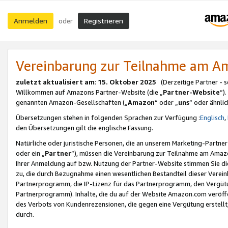
Anmelden
Registrieren
oder
Vereinbarung zur Teilnahme am 
zuletzt aktualisiert am
:
15. Oktober 2025
(Derzeitige Partner - 
Willkommen auf Amazons Partner-Website (die „
Partner-Website
“)
genannten Amazon-Gesellschaften („
Amazon
“ oder „
uns
“ oder ähnli
Übersetzungen stehen in folgenden Sprachen zur Verfügung :
Englisch
,
den Übersetzungen gilt die englische Fassung.
Natürliche oder juristische Personen, die an unserem Marketing-Partn
oder ein „
Partner
“), müssen die Vereinbarung zur Teilnahme am Ama
Ihrer Anmeldung auf bzw. Nutzung der Partner-Website stimmen Sie die
zu, die durch Bezugnahme einen wesentlichen Bestandteil dieser Verei
Partnerprogramm, die IP-Lizenz für das Partnerprogramm, den Vergütu
Partnerprogramm). Inhalte, die du auf der Website Amazon.com veröffe
des Verbots von Kundenrezensionen, die gegen eine Vergütung erstellt, 
durch.