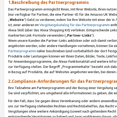
1.Beschreibung des Partnerprogramms
Das Partnerprogramm ermöglicht Ihnen, mit Ihrer Website, Ihren nutzer
(nur verfügbar für Partner, die eine Partner-ID für die Amazon UK We
„
Website
“) Geld zu verdienen, indem Sie Ihre Website mit einer der in
ist, einer anderen im
Vergütungskatalog für das Partnerprogramm
enth
Alexa Skill (über das Alexa Shopping Kit) verlinken. Entsprechende Lin
markierten Link-Formate verwenden („
Partner-Links
“).
Wenn unsere Kunden die Partner-Links anklicken oder sich damit verbi
angeboten werden, oder andere Handlungen vornehmen, können Sie eine
Partnerprogramm
näher beschrieben (und vorbehaltlich der dort festg
Produkte oder Leistungen können wir Ihnen Daten, Bilder, Texte, Linkfo
für Anwendungsprogramme, die Alexa-Funktionalität und weitere Inf
zur Verfügung stellen. Der Begriff „Programminhalte“ bezieht sich dabe
in Bezug auf Produkte, die auf Websites angeboten werden, bei denen 
2.Compliance-Anforderungen für das Partnerprog
Ihre Teilnahme am Partnerprogramm und der Bezug einer Vergütung setz
Sie sind verpflichtet, uns umgehend alle Informationen zu geben, die w
Für den Fall, dass Sie gegen diese Vereinbarung oder andere anwendba
uns zur Verfügung stehenden Rechten und Rechtsbehelfen, das Recht vo
Vergütungen ohne weitere Ankündigung (soweit nach geltendem Recht z
entsprechende Vergütungen zu haben) und zwar unabhängig davon, ob 