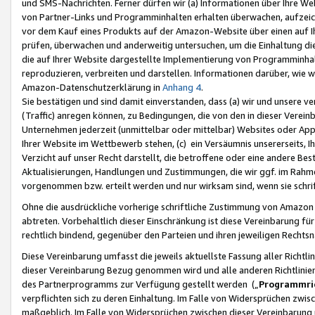
und SMS-Nachrichten. Ferner dürfen wir (a) Informationen über Ihre We
von Partner-Links und Programminhalten erhalten überwachen, aufzei
vor dem Kauf eines Produkts auf der Amazon-Website über einen auf Ih
prüfen, überwachen und anderweitig untersuchen, um die Einhaltung dies
die auf Ihrer Website dargestellte Implementierung von Programminhalt
reproduzieren, verbreiten und darstellen. Informationen darüber, wie w
Amazon-Datenschutzerklärung in
Anhang 4
.
Sie bestätigen und sind damit einverstanden, dass (a) wir und unsere 
(Traffic) anregen können, zu Bedingungen, die von den in dieser Vere
Unternehmen jederzeit (unmittelbar oder mittelbar) Websites oder Appl
Ihrer Website im Wettbewerb stehen, (c) ein Versäumnis unsererseits, I
Verzicht auf unser Recht darstellt, die betroffene oder eine andere B
Aktualisierungen, Handlungen und Zustimmungen, die wir ggf. im Rahme
vorgenommen bzw. erteilt werden und nur wirksam sind, wenn sie schri
Ohne die ausdrückliche vorherige schriftliche Zustimmung von Amazon
abtreten. Vorbehaltlich dieser Einschränkung ist diese Vereinbarung f
rechtlich bindend, gegenüber den Parteien und ihren jeweiligen Rech
Diese Vereinbarung umfasst die jeweils aktuellste Fassung aller Richtli
dieser Vereinbarung Bezug genommen wird und alle anderen Richtlinie
des Partnerprogramms zur Verfügung gestellt werden („
Programmric
verpflichten sich zu deren Einhaltung. Im Falle von Widersprüchen zwi
maßgeblich. Im Falle von Widersprüchen zwischen dieser Vereinbarun