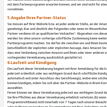
mit dem Partnerprogramm erwarten können, und wir sind nicht für etwa
vornehmen.
5.Angabe Ihres Partner-Status
Sie müssen auf Ihrer Website bzw. an jeder anderen Stelle, an der Am
genehmigt, klar und deutlich den folgenden oder einen im Wesentlichen
Partner verdiene ich an qualifizierten Verkäufen“. Abgesehen von die
werden Sie ohne unsere vorherige schriftliche Zustimmung keine weite
Partnerprogramm machen. Sie dürfen die zwischen uns und Ihnen best
(einschließlich der expliziten oder impliziten Aussage, dass Amazon Si
dass eine Verbindung zwischen Amazon und Ihnen oder einer anderen natü
vorliegenden Vereinbarung ausdrücklich gestattet ist.
6.Laufzeit und Kündigung
Die Laufzeit dieser Vereinbarung beginnt mit Ihrer Anmeldung für die 
jederzeit ordentlich oder aus wichtigem Grund durch schriftliche Kündi
automatisch und unter Ausschluss des Gerichtswegs), wobei eine solch
können kündigen, indem Sie sich über die Partner-Website in Ihrem Ko
auswählen.
Ferner können wir diese Vereinbarung jederzeit aus wichtigem Grund dur
Sie Ihre Pflichten aus dieser Vereinbarung erheblich verletzen; (b) wen
Programmrichtlinien) nicht innerhalb von 7 Tagen nach unserer Benachr
oder Haftungsansprüchen im Zusammenhang mit Ihrer Teilnahme am Pa