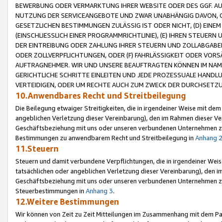
BEWERBUNG ODER VERMARKTUNG IHRER WEBSITE ODER DES GGF. AUF 
NUTZUNG DER SERVICEANGEBOTE UND ZWAR UNABHÄNGIG DAVON, O
GESETZLICHEN BESTIMMUNGEN ZULÄSSIG IST ODER NICHT, (D) EINE
(EINSCHLIESSLICH EINER PROGRAMMRICHTLINIE), (E) IHREN STEUER
DER EINTREIBUNG ODER ZAHLUNG IHRER STEUERN UND ZOLLABGAB
ODER ZOLLVERPFLICHTUNGEN, ODER (F) FAHRLÄSSIGKEIT ODER VORS
AUFTRAGNEHMER. WIR UND UNSERE BEAUFTRAGTEN KÖNNEN IM NAME
GERICHTLICHE SCHRITTE EINLEITEN UND JEDE PROZESSUALE HAND
VERTEIDIGEN, ODER UM RECHTE AUCH ZUM ZWECK DER DURCHSETZU
10.Anwendbares Recht und Streitbeilegung
Die Beilegung etwaiger Streitigkeiten, die in irgendeiner Weise mit de
angeblichen Verletzung dieser Vereinbarung), den im Rahmen dieser Ve
Geschäftsbeziehung mit uns oder unseren verbundenen Unternehmen zu
Bestimmungen zu anwendbarem Recht und Streitbeilegung in
Anhang 
11.Steuern
Steuern und damit verbundene Verpflichtungen, die in irgendeiner Wei
tatsächlichen oder angeblichen Verletzung dieser Vereinbarung), den 
Geschäftsbeziehung mit uns oder unseren verbundenen Unternehmen z
Steuerbestimmungen in
Anhang 3
.
12.Weitere Bestimmungen
Wir können von Zeit zu Zeit Mitteilungen im Zusammenhang mit dem Par