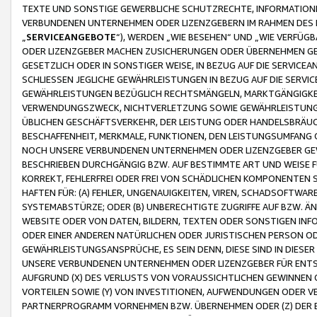
TEXTE UND SONSTIGE GEWERBLICHE SCHUTZRECHTE, INFORMATIONE
VERBUNDENEN UNTERNEHMEN ODER LIZENZGEBERN IM RAHMEN DES
„
SERVICEANGEBOTE
“), WERDEN „WIE BESEHEN“ UND „WIE VERFÜ
ODER LIZENZGEBER MACHEN ZUSICHERUNGEN ODER ÜBERNEHMEN GEW
GESETZLICH ODER IN SONSTIGER WEISE, IN BEZUG AUF DIE SERVI
SCHLIESSEN JEGLICHE GEWÄHRLEISTUNGEN IN BEZUG AUF DIE SERVI
GEWÄHRLEISTUNGEN BEZÜGLICH RECHTSMÄNGELN, MARKTGÄNGIGKEIT
VERWENDUNGSZWECK, NICHTVERLETZUNG SOWIE GEWÄHRLEISTUNGEN 
ÜBLICHEN GESCHÄFTSVERKEHR, DER LEISTUNG ODER HANDELSBRÄUCH
BESCHAFFENHEIT, MERKMALE, FUNKTIONEN, DEN LEISTUNGSUMFANG 
NOCH UNSERE VERBUNDENEN UNTERNEHMEN ODER LIZENZGEBER GEWÄ
BESCHRIEBEN DURCHGÄNGIG BZW. AUF BESTIMMTE ART UND WEISE
KORREKT, FEHLERFREI ODER FREI VON SCHÄDLICHEN KOMPONENTEN
HAFTEN FÜR: (A) FEHLER, UNGENAUIGKEITEN, VIREN, SCHADSOFTW
SYSTEMABSTÜRZE; ODER (B) UNBERECHTIGTE ZUGRIFFE AUF BZW. 
WEBSITE ODER VON DATEN, BILDERN, TEXTEN ODER SONSTIGEN INF
ODER EINER ANDEREN NATÜRLICHEN ODER JURISTISCHEN PERSON OD
GEWÄHRLEISTUNGSANSPRÜCHE, ES SEIN DENN, DIESE SIND IN DIES
UNSERE VERBUNDENEN UNTERNEHMEN ODER LIZENZGEBER FÜR EN
AUFGRUND (X) DES VERLUSTS VON VORAUSSICHTLICHEN GEWINNEN
VORTEILEN SOWIE (Y) VON INVESTITIONEN, AUFWENDUNGEN ODER VE
PARTNERPROGRAMM VORNEHMEN BZW. ÜBERNEHMEN ODER (Z) DER 