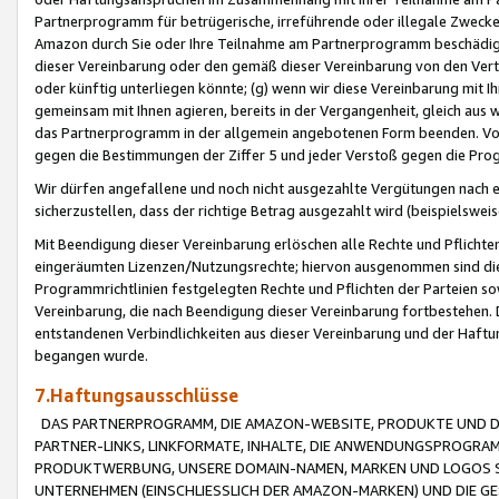
Partnerprogramm für betrügerische, irreführende oder illegale Zwecke
Amazon durch Sie oder Ihre Teilnahme am Partnerprogramm beschädig
dieser Vereinbarung oder den gemäß dieser Vereinbarung von den Vertr
oder künftig unterliegen könnte; (g) wenn wir diese Vereinbarung mit I
gemeinsam mit Ihnen agieren, bereits in der Vergangenheit, gleich aus
das Partnerprogramm in der allgemein angebotenen Form beenden. Vors
gegen die Bestimmungen der Ziffer 5 und jeder Verstoß gegen die Prog
Wir dürfen angefallene und noch nicht ausgezahlte Vergütungen nach 
sicherzustellen, dass der richtige Betrag ausgezahlt wird (beispielsw
Mit Beendigung dieser Vereinbarung erlöschen alle Rechte und Pflichte
eingeräumten Lizenzen/Nutzungsrechte; hiervon ausgenommen sind die in 
Programmrichtlinien festgelegten Rechte und Pflichten der Parteien sow
Vereinbarung, die nach Beendigung dieser Vereinbarung fortbestehen. D
entstandenen Verbindlichkeiten aus dieser Vereinbarung und der Haft
begangen wurde.
7.Haftungsausschlüsse
DAS PARTNERPROGRAMM, DIE AMAZON-WEBSITE, PRODUKTE UND DI
PARTNER-LINKS, LINKFORMATE, INHALTE, DIE ANWENDUNGSPROGR
PRODUKTWERBUNG, UNSERE DOMAIN-NAMEN, MARKEN UND LOGOS S
UNTERNEHMEN (EINSCHLIESSLICH DER AMAZON-MARKEN) UND DIE GE