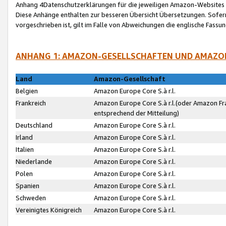
Anhang 4Datenschutzerklärungen für die jeweiligen Amazon-Websites
Diese Anhänge enthalten zur besseren Übersicht Übersetzungen. Sofe
vorgeschrieben ist, gilt im Falle von Abweichungen die englische Fass
ANHANG 1: AMAZON-GESELLSCHAFTEN UND AMAZO
Land
Amazon-Gesellschaft
Belgien
Amazon Europe Core S.à r.l.
Frankreich
Amazon Europe Core S.à r.l.(oder Amazon Fr
entsprechend der Mitteilung)
Deutschland
Amazon Europe Core S.à r.l.
Irland
Amazon Europe Core S.à r.l.
Italien
Amazon Europe Core S.à r.l.
Niederlande
Amazon Europe Core S.à r.l.
Polen
Amazon Europe Core S.à r.l.
Spanien
Amazon Europe Core S.à r.l.
Schweden
Amazon Europe Core S.à r.l.
Vereinigtes Königreich
Amazon Europe Core S.à r.l.