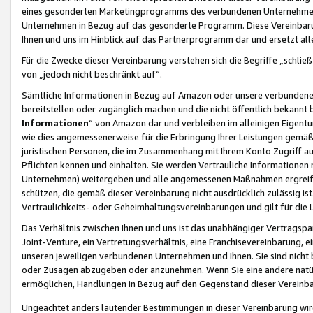
eines gesonderten Marketingprogramms des verbundenen Unternehmens
Unternehmen in Bezug auf das gesonderte Programm. Diese Vereinbarung
Ihnen und uns im Hinblick auf das Partnerprogramm dar und ersetzt al
Für die Zwecke dieser Vereinbarung verstehen sich die Begriffe „schließ
von „jedoch nicht beschränkt auf“.
Sämtliche Informationen in Bezug auf Amazon oder unsere verbunde
bereitstellen oder zugänglich machen und die nicht öffentlich bekannt bz
Informationen
“ von Amazon dar und verbleiben im alleinigen Eigent
wie dies angemessenerweise für die Erbringung Ihrer Leistungen gemäß d
juristischen Personen, die im Zusammenhang mit Ihrem Konto Zugriff au
Pflichten kennen und einhalten. Sie werden Vertrauliche Informationen 
Unternehmen) weitergeben und alle angemessenen Maßnahmen ergreifen
schützen, die gemäß dieser Vereinbarung nicht ausdrücklich zulässig is
Vertraulichkeits- oder Geheimhaltungsvereinbarungen und gilt für die
Das Verhältnis zwischen Ihnen und uns ist das unabhängiger Vertragspa
Joint-Venture, ein Vertretungsverhältnis, eine Franchisevereinbarung, 
unseren jeweiligen verbundenen Unternehmen und Ihnen. Sie sind ni
oder Zusagen abzugeben oder anzunehmen. Wenn Sie eine andere natürli
ermöglichen, Handlungen in Bezug auf den Gegenstand dieser Vereinbar
Ungeachtet anders lautender Bestimmungen in dieser Vereinbarung wird