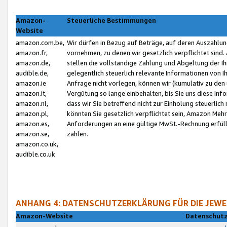
Amazon-
Steuerliche Bestimmungen
Website
amazon.com.be,
Wir dürfen in Bezug auf Beträge, auf deren Auszahlun
amazon.fr,
vornehmen, zu denen wir gesetzlich verpflichtet sind
amazon.de,
stellen die vollständige Zahlung und Abgeltung der 
audible.de,
gelegentlich steuerlich relevante Informationen von I
amazon.ie
Anfrage nicht vorlegen, können wir (kumulativ zu de
amazon.it,
Vergütung so lange einbehalten, bis Sie uns diese Inf
amazon.nl,
dass wir Sie betreffend nicht zur Einholung steuerlich 
amazon.pl,
könnten Sie gesetzlich verpflichtet sein, Amazon Meh
amazon.es,
Anforderungen an eine gültige MwSt.-Rechnung erfüllt
amazon.se,
zahlen.
amazon.co.uk,
audible.co.uk
ANHANG 4: DATENSCHUTZERKLÄRUNG FÜR DIE JEWE
Amazon-Website
Datenschutz