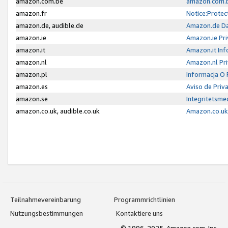
amazon.com.be
amazon.com.b
amazon.fr
Notice:Protec
amazon.de, audible.de
Amazon.de Da
amazon.ie
Amazon.ie Pri
amazon.it
Amazon.it Inf
amazon.nl
Amazon.nl Pri
amazon.pl
Informacja O
amazon.es
Aviso de Priv
amazon.se
Integritetsm
amazon.co.uk, audible.co.uk
Amazon.co.uk 
Teilnahmevereinbarung
Programmrichtlinien
Nutzungsbestimmungen
Kontaktiere uns