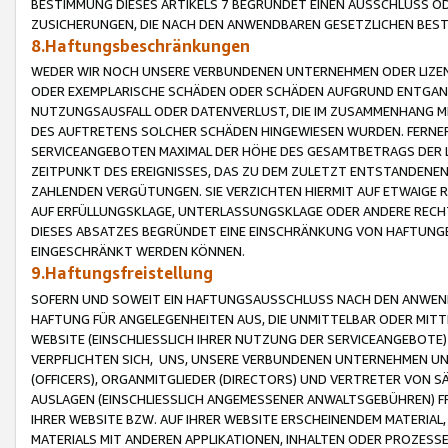
BESTIMMUNG DIESES ARTIKELS 7 BEGRÜNDET EINEN AUSSCHLUSS 
ZUSICHERUNGEN, DIE NACH DEN ANWENDBAREN GESETZLICHEN BE
8.Haftungsbeschränkungen
WEDER WIR NOCH UNSERE VERBUNDENEN UNTERNEHMEN ODER LIZEN
ODER EXEMPLARISCHE SCHÄDEN ODER SCHÄDEN AUFGRUND ENTGANG
NUTZUNGSAUSFALL ODER DATENVERLUST, DIE IM ZUSAMMENHANG MI
DES AUFTRETENS SOLCHER SCHÄDEN HINGEWIESEN WURDEN. FERN
SERVICEANGEBOTEN MAXIMAL DER HÖHE DES GESAMTBETRAGS DER 
ZEITPUNKT DES EREIGNISSES, DAS ZU DEM ZULETZT ENTSTANDENE
ZAHLENDEN VERGÜTUNGEN. SIE VERZICHTEN HIERMIT AUF ETWAIGE 
AUF ERFÜLLUNGSKLAGE, UNTERLASSUNGSKLAGE ODER ANDERE RECHT
DIESES ABSATZES BEGRÜNDET EINE EINSCHRÄNKUNG VON HAFTUNG
EINGESCHRÄNKT WERDEN KÖNNEN.
9.Haftungsfreistellung
SOFERN UND SOWEIT EIN HAFTUNGSAUSSCHLUSS NACH DEN ANWENDB
HAFTUNG FÜR ANGELEGENHEITEN AUS, DIE UNMITTELBAR ODER MITT
WEBSITE (EINSCHLIESSLICH IHRER NUTZUNG DER SERVICEANGEBOTE)
VERPFLICHTEN SICH, UNS, UNSERE VERBUNDENEN UNTERNEHMEN UN
(OFFICERS), ORGANMITGLIEDER (DIRECTORS) UND VERTRETER VON 
AUSLAGEN (EINSCHLIESSLICH ANGEMESSENER ANWALTSGEBÜHREN) FR
IHRER WEBSITE BZW. AUF IHRER WEBSITE ERSCHEINENDEM MATERIAL
MATERIALS MIT ANDEREN APPLIKATIONEN, INHALTEN ODER PROZESSE