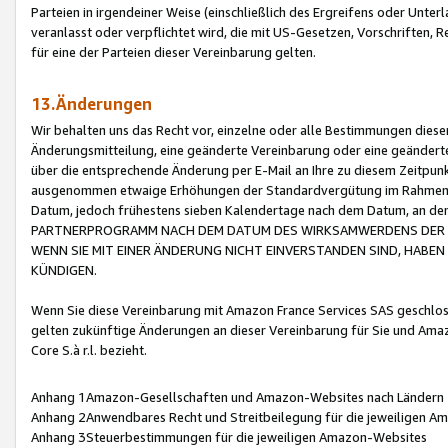
Parteien in irgendeiner Weise (einschließlich des Ergreifens oder Unt
veranlasst oder verpflichtet wird, die mit US-Gesetzen, Vorschriften,
für eine der Parteien dieser Vereinbarung gelten.
13.Änderungen
Wir behalten uns das Recht vor, einzelne oder alle Bestimmungen diese
Änderungsmitteilung, eine geänderte Vereinbarung oder eine geänderte 
über die entsprechende Änderung per E-Mail an Ihre zu diesem Zeitpun
ausgenommen etwaige Erhöhungen der Standardvergütung im Rahmen
Datum, jedoch frühestens sieben Kalendertage nach dem Datum, an de
PARTNERPROGRAMM NACH DEM DATUM DES WIRKSAMWERDENS DER Ä
WENN SIE MIT EINER ÄNDERUNG NICHT EINVERSTANDEN SIND, HABEN S
KÜNDIGEN.
Wenn Sie diese Vereinbarung mit Amazon France Services SAS geschlo
gelten zukünftige Änderungen an dieser Vereinbarung für Sie und Ama
Core S.à r.l. bezieht.
Anhang 1Amazon-Gesellschaften und Amazon-Websites nach Ländern
Anhang 2Anwendbares Recht und Streitbeilegung für die jeweiligen 
Anhang 3Steuerbestimmungen für die jeweiligen Amazon-Websites