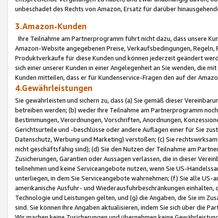
unbeschadet des Rechts von Amazon, Ersatz für darüber hinausgehen
3.Amazon-Kunden
Ihre Teilnahme am Partnerprogramm führt nicht dazu, dass unsere Kun
Amazon-Website angegebenen Preise, Verkaufsbedingungen, Regeln, Ri
Produktverkäufe für diese Kunden und können jederzeit geändert werde
sich einer unserer Kunden in einer Angelegenheit an Sie wenden, die 
Kunden mitteilen, dass er für Kundenservice-Fragen den auf der Ama
4.Gewährleistungen
Sie gewährleisten und sichern zu, dass (a) Sie gemäß dieser Vereinba
betreiben werden; (b) weder Ihre Teilnahme am Partnerprogramm noch d
Bestimmungen, Verordnungen, Vorschriften, Anordnungen, Konzessionen,
Gerichtsurteile und -beschlüsse oder andere Auflagen einer für Sie zu
Datenschutz, Werbung und Marketing) verstoßen; (c) Sie rechtswirksam 
nicht geschäftsfähig sind); (d) Sie den Nutzen der Teilnahme am Partne
Zusicherungen, Garantien oder Aussagen verlassen, die in dieser Verein
teilnehmen und keine Serviceangebote nutzen, wenn Sie US-Handelssa
unterliegen, in dem Sie Serviceangebote wahrnehmen; (f) Sie alle US
amerikanische Ausfuhr- und Wiederausfuhrbeschränkungen einhalten, 
Technologie und Leistungen gelten, und (g) die Angaben, die Sie im 
sind. Sie können Ihre Angaben aktualisieren, indem Sie sich über die 
Wir machen keine Zusicherungen und übernehmen keine Gewährleistun