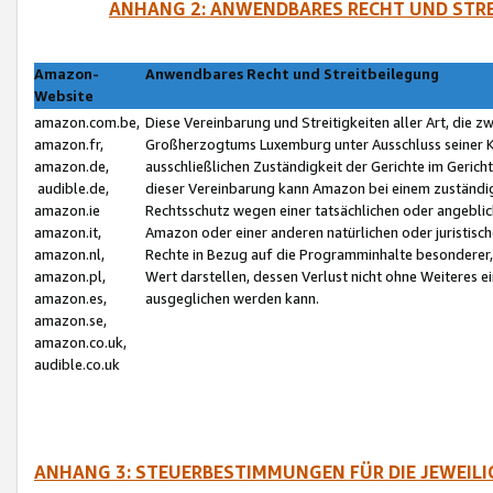
ANHANG 2: ANWENDBARES RECHT UND STRE
Amazon-
Anwendbares Recht und Streitbeilegung
Website
amazon.com.be,
Diese Vereinbarung und Streitigkeiten aller Art, die 
amazon.fr,
Großherzogtums Luxemburg unter Ausschluss seiner Kol
amazon.de,
ausschließlichen Zuständigkeit der Gerichte im Geri
audible.de,
dieser Vereinbarung kann Amazon bei einem zuständig
amazon.ie
Rechtsschutz wegen einer tatsächlichen oder angebli
amazon.it,
Amazon oder einer anderen natürlichen oder juristisc
amazon.nl,
Rechte in Bezug auf die Programminhalte besonderer,
amazon.pl,
Wert darstellen, dessen Verlust nicht ohne Weiteres e
amazon.es,
ausgeglichen werden kann.
amazon.se,
amazon.co.uk,
audible.co.uk
ANHANG 3: STEUERBESTIMMUNGEN FÜR DIE JEWEIL