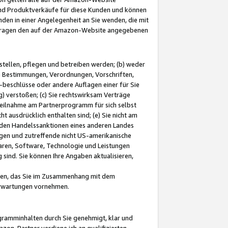
und Produktverkäufe für diese Kunden und können
nden in einer Angelegenheit an Sie wenden, die mit
e-Fragen den auf der Amazon-Website angegebenen
stellen, pflegen und betreiben werden; (b) weder
e Bestimmungen, Verordnungen, Vorschriften,
-beschlüsse oder andere Auflagen einer für Sie
 verstoßen; (c) Sie rechtswirksam Verträge
r Teilnahme am Partnerprogramm für sich selbst
t ausdrücklich enthalten sind; (e) Sie nicht am
den Handelssanktionen eines anderen Landes
gen und zutreffende nicht US-amerikanische
ren, Software, Technologie und Leistungen
sind. Sie können Ihre Angaben aktualisieren,
men, das Sie im Zusammenhang mit dem
 Erwartungen vornehmen.
ogramminhalten durch Sie genehmigt, klar und
zon-Partner verdiene ich an qualifizierten