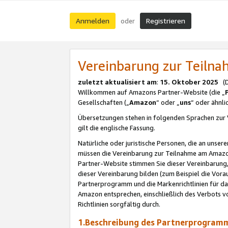
Anmelden
Registrieren
oder
Vereinbarung zur Teil
zuletzt aktualisiert am
:
15. Oktober 2025
(De
Willkommen auf Amazons Partner-Website (die „
Gesellschaften („
Amazon
“ oder „
uns
“ oder ähnl
Übersetzungen stehen in folgenden Sprachen zur 
gilt die englische Fassung.
Natürliche oder juristische Personen, die an uns
müssen die Vereinbarung zur Teilnahme am Amaz
Partner-Website stimmen Sie dieser Vereinbarung,
dieser Vereinbarung bilden (zum Beispiel die Vo
Partnerprogramm und die Markenrichtlinien für da
Amazon entsprechen, einschließlich des Verbots vo
Richtlinien sorgfältig durch.
1.Beschreibung des Partnerprogra