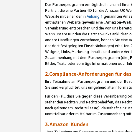
Das Partnerprogramm ermöglicht Ihnen, mit Ihrer W
Partner, die eine Partner-ID für die Amazon UK W
Website mit einer der in
Anhang 1
genannten Amazon
enthaltenen Website (jeweils eine „
Amazon-Webs
Vereinbarung entsprechen und die von uns bereitg
Wenn unsere Kunden die Partner-Links anklicken 
andere Handlungen vornehmen, können Sie eine Ver
der dort festgelegten Einschränkungen) erhalten. 
Widgets, Links, Marketing-Inhalte und andere Ver
Zusammenhang mit dem Partnerprogramm (die „
Bilder, Texte oder sonstige Informationen oder In
2.Compliance-Anforderungen für d
Ihre Teilnahme am Partnerprogramm und der Bezug 
Sie sind verpflichtet, uns umgehend alle Informat
Für den Fall, dass Sie gegen diese Vereinbarung 
stehenden Rechten und Rechtsbehelfen, das Recht
nach geltendem Recht zulässig) dauerhaft einzus
unmittelbar oder mittelbar im Zusammenhang mit
3.Amazon-Kunden
Ihre Teilnahme am Partnerprogramm führt nicht d