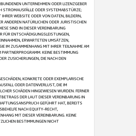
VERBUNDENEN UNTERNEHMEN ODER LIZENZGEBER
ICH STROMAUSFÄLLE ODER SYSTEMABSTÜRZE;
IHRER WEBSITE ODER VON DATEN, BILDERN,
ER ANDEREN NATÜRLICHEN ODER JURISTISCHEN
ESE SIND IN DIESER VEREINBARUNG
R FÜR ENTSCHÄDIGUNGSLEISTUNGEN,
EINNAHMEN, ERWARTETEN UMSÄTZEN,
SIE IM ZUSAMMENHANG MIT IHRER TEILNAHME AM
M PARTNERPROGRAMM. KEINE BESTIMMUNG
DER ZUSICHERUNGEN, DIE NACH DEN
GESCHÄDEN, KONKRETE ODER EXEMPLARISCHE
SFALL ODER DATENVERLUST, DIE IM
OLCHER SCHÄDEN HINGEWIESEN WURDEN. FERNER
BETRAGS DER LAUT DIESER VEREINBARUNG IN
HAFTUNGSANSPRUCH GEFÜHRT HAT, BEREITS
SBEHELFE NACH EQUITY-RECHT,
NHANG MIT DIESER VEREINBARUNG. KEINE
TZLICHEN BESTIMMUNGEN NICHT