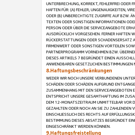
UNTERBRECHUNG, KORREKT, FEHLERFREI ODER 
HAFTEN FÜR: (A) FEHLER, UNGENAUIGKEITEN, 
ODER (B) UNBERECHTIGTE ZUGRIFFE AUF BZW. 
TEXTEN ODER SONSTIGEN INFORMATIONEN ODER 
PERSON ODER ÜBER DIE SERVICEANGEBOTE ERHA
AUSDRÜCKLICH VORGESEHEN. FERNER HAFTEN 
RÜCKERSTATTUNGEN ODER SCHADENSERSATZ AU
FIRMENWERT ODER SONSTIGEN VORTEILEN SOWIE
PARTNERPROGRAMM VORNEHMEN BZW. ÜBERNEHM
DIESES ARTIKELS 7 BEGRÜNDET EINEN AUSSCH
ANWENDBAREN GESETZLICHEN BESTIMMUNGEN 
8.Haftungsbeschränkungen
WEDER WIR NOCH UNSERE VERBUNDENEN UNTERN
SCHÄDEN ODER SCHÄDEN AUFGRUND ENTGANGENE
ZUSAMMENHANG MIT DEN SERVICEANGEBOTEN EN
ENTSPRICHT UNSERE GESAMTHAFTUNG IM ZUSAM
DEM 12-MONATSZEITRAUM UNMITTELBAR VOR DE
GEZAHLTEN ODER NOCH AN SIE ZU ZAHLENDEN V
EINSCHLIESSLICH DES RECHTS AUF ERFÜLLUNGS
BESTIMMUNG DIESES ABSATZES BEGRÜNDET EI
EINGESCHRÄNKT WERDEN KÖNNEN.
9.Haftungsfreistellung