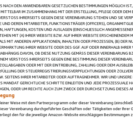
 NACH DEN ANWENDBAREN GESETZLICHEN BESTIMMUNGEN MÖGLICH IST, S
MITTELBAR IM ZUSAMMENHANG MIT DER ERSTELLUNG, PFLEGE ODER DEM BE
ERSTOSS IHRERSEITS GEGEN DIESE VEREINBARUNG STEHEN UND SIE VERP
UND DEREN MITARBEITER, FUNKTIONSTRÄGER (OFFICERS), ORGANMITGLI
N, HAFTUNGEN, KOSTEN UND AUSLAGEN (EINSCHLIESSLICH ANGEMESSENE
HEN MIT (A) IHRER WEBSITE BZW. AUF IHRER WEBSITE ERSCHEINENDEM M
LS MIT ANDEREN APPLIKATIONEN, INHALTEN ODER PROZESSEN, (B) DER 
RMARKTUNG IHRER WEBSITE ODER DES GGF. AUF ODER INNERHALB IHRER W
ABHÄNGIG DAVON, OB DIESE NUTZUNG GEMÄSS DIESER VEREINBARUNG B
EINEM VERSTOSS IHRERSEITS GEGEN EINE BESTIMMUNG DIESER VEREINBARU
D ZOLLABGABEN ODER MIT DER EINTREIBUNG, ZAHLUNG ODER DEM AUSBLEI
FÜLLUNG DER STEUERREGISTRIERUNGSVERPFLICHTUNGEN ODER ZOLLVERPF
W. SEITENS IHRER MITARBEITER ODER AUFTRAGNEHMER. WIR UND UNSERE
ES MANDAT GERICHTLICHE SCHRITTE EINLEITEN UND JEDE PROZESSUALE 
GEN, ODER UM RECHTE AUCH ZUM ZWECK DER DURCHSETZUNG DIESES AR
ilegung
endeiner Weise mit dem Partnerprogramm oder dieser Vereinbarung (einschließl
ieser Vereinbarung durchgeführten Geschäften oder Tätigkeiten oder Ihrer 
iegt den für die jeweilige Amazon-Website einschlägigen Bestimmungen z