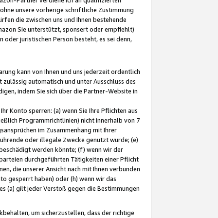
ohne unsere vorherige schriftliche Zustimmung
ürfen die zwischen uns und Ihnen bestehende
mazon Sie unterstützt, sponsert oder empfiehlt)
oder juristischen Person besteht, es sei denn,
arung kann von Ihnen und uns jederzeit ordentlich
t zulässig automatisch und unter Ausschluss des
gen, indem Sie sich über die Partner-Website in
hr Konto sperren: (a) wenn Sie Ihre Pflichten aus
eßlich Programmrichtlinien) nicht innerhalb von 7
ngsansprüchen im Zusammenhang mit Ihrer
ührende oder illegale Zwecke genutzt wurde; (e)
eschädigt werden könnte; (f) wenn wir der
rteien durchgeführten Tätigkeiten einer Pflicht
nen, die unserer Ansicht nach mit Ihnen verbunden
nto gesperrt haben) oder (h) wenn wir das
 (a) gilt jeder Verstoß gegen die Bestimmungen
ehalten, um sicherzustellen, dass der richtige