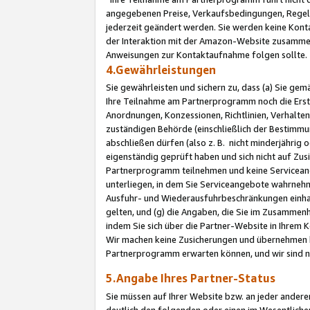
angegebenen Preise, Verkaufsbedingungen, Regeln
jederzeit geändert werden. Sie werden keine Konta
der Interaktion mit der Amazon-Website zusamme
Anweisungen zur Kontaktaufnahme folgen sollte.
4.Gewährleistungen
Sie gewährleisten und sichern zu, dass (a) Sie g
Ihre Teilnahme am Partnerprogramm noch die Erst
Anordnungen, Konzessionen, Richtlinien, Verhalten
zuständigen Behörde (einschließlich der Bestimmu
abschließen dürfen (also z. B. nicht minderjährig
eigenständig geprüft haben und sich nicht auf Zusi
Partnerprogramm teilnehmen und keine Servicean
unterliegen, in dem Sie Serviceangebote wahrneh
Ausfuhr- und Wiederausfuhrbeschränkungen einhal
gelten, und (g) die Angaben, die Sie im Zusammen
indem Sie sich über die Partner-Website in Ihrem
Wir machen keine Zusicherungen und übernehmen 
Partnerprogramm erwarten können, und wir sind n
5.Angabe Ihres Partner-Status
Sie müssen auf Ihrer Website bzw. an jeder ander
deutlich den folgenden oder einen im Wesentlichen