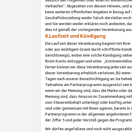
Verkäufen“. Abgesehen von diesem Hinweis, und a
keine weiteren öffentlichen Angaben in Bezug au
Geschäftsbeziehung weder falsch darstellen noch a
und Sie werden weder erklären noch andeuten, dass
dies ist gemäß der vorliegenden Vereinbarung ausd
6.Laufzeit und Kündigung
Die Laufzeit dieser Vereinbarung beginnt mit Ihre
oder aus wichtigem Grund durch schriftliche Kündi
Gerichtswegs), wobei eine solche Kündigung siebe
Ihrem Konto einloggen und unter „Kontoeinstellu
Ferner können wir diese Vereinbarung jederzeit aus
dieser Vereinbarung erheblich verletzen; (b) wenn
Tagen nach unserer Benachrichtigung an Sie behe
Teilnahme am Partnerprogramm ausgesetzt sein kö
wenn wir der Meinung sind, dass die Marke oder 
Meinung sind, dass Amazon im Zusammenhang mit d
zum Steuereinbehalt unterliegt oder künftig unter
sind oder gemeinsam mit Ihnen agieren, bereits in
Partnerprogramm in der allgemein angebotenen Fo
der Ziffer 5 und jeder Verstoß gegen die Programm
Wir dürfen angefallene und noch nicht ausgezahlt