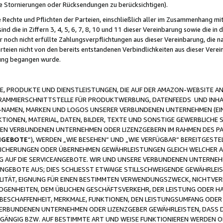
ge Stornierungen oder Rücksendungen zu berücksichtigen).
 Rechte und Pflichten der Parteien, einschließlich aller im Zusammenhang m
 die in Ziffern 3, 4, 5, 6, 7, 8, 10 und 11 dieser Vereinbarung sowie die in
er noch nicht erfüllte Zahlungsverpflichtungen aus dieser Vereinbarung, die
arteien nicht von den bereits entstandenen Verbindlichkeiten aus dieser Ver
gung begangen wurde.
 PRODUKTE UND DIENSTLEISTUNGEN, DIE AUF DER AMAZON-WEBSITE AN
GRAMMIERSCHNITTSTELLE FÜR PRODUKTWERBUNG, DATENFEEDS UND INH
-NAMEN, MARKEN UND LOGOS UNSERER VERBUNDENEN UNTERNEHMEN (EIN
IONEN, MATERIAL, DATEN, BILDER, TEXTE UND SONSTIGE GEWERBLICHE 
EREN VERBUNDENEN UNTERNEHMEN ODER LIZENZGEBERN IM RAHMEN DES 
NGEBOTE
“), WERDEN „WIE BESEHEN“ UND „WIE VERFÜGBAR“ BEREITGEST
CHERUNGEN ODER ÜBERNEHMEN GEWÄHRLEISTUNGEN GLEICH WELCHER AR
ZUG AUF DIE SERVICEANGEBOTE. WIR UND UNSERE VERBUNDENEN UNTERNEH
ANGEBOTE AUS; DIES SCHLIESST ETWAIGE STILLSCHWEIGENDE GEWÄHRLE
LITÄT, EIGNUNG FÜR EINEN BESTIMMTEN VERWENDUNGSZWECK, NICHTVER
OGENHEITEN, DEM ÜBLICHEN GESCHÄFTSVERKEHR, DER LEISTUNG ODER H
 BESCHAFFENHEIT, MERKMALE, FUNKTIONEN, DEN LEISTUNGSUMFANG ODER
VERBUNDENEN UNTERNEHMEN ODER LIZENZGEBER GEWÄHRLEISTEN, DASS D
HGÄNGIG BZW. AUF BESTIMMTE ART UND WEISE FUNKTIONIEREN WERDEN 