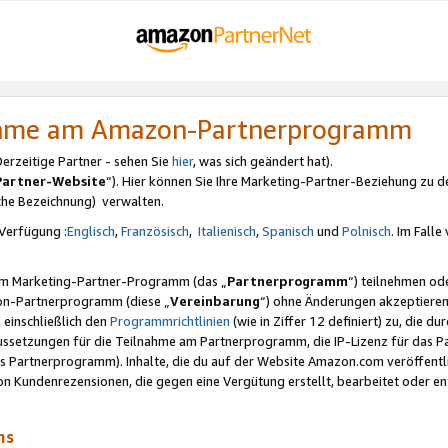
nahme am Amazon-Partnerprogramm
rzeitige Partner - sehen Sie
hier
, was sich geändert hat).
Partner-Website
“). Hier können Sie Ihre Marketing-Partner-Beziehung zu d
iche Bezeichnung) verwalten.
Verfügung :
Englisch
,
Französisch
,
Italienisch
,
Spanisch
und
Polnisch
. Im Fall
erem Marketing-Partner-Programm (das „
Partnerprogramm
“) teilnehmen od
on-Partnerprogramm (diese „
Vereinbarung
“) ohne Änderungen akzeptieren
 einschließlich den
Programmrichtlinien
(wie in Ziffer 12 definiert) zu, die 
raussetzungen für die Teilnahme am Partnerprogramm, die IP-Lizenz für das
s Partnerprogramm). Inhalte, die du auf der Website Amazon.com veröffentl
n Kundenrezensionen, die gegen eine Vergütung erstellt, bearbeitet oder ent
mms