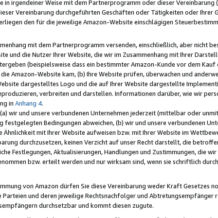
e in irgendeiner Weise mit dem Partnerprogramm oder dieser Vereinbarung (ei
ieser Vereinbarung durchgeführten Geschäften oder Tätigkeiten oder Ihrer 
liegen den für die jeweilige Amazon-Website einschlägigen Steuerbestim
mmenhang mit dem Partnerprogramm versenden, einschließlich, aber nicht be
site und die Nutzer Ihrer Website, die wir im Zusammenhang mit Ihrer Darst
itergeben (beispielsweise dass ein bestimmter Amazon-Kunde vor dem Kauf
uf die Amazon-Website kam, (b) Ihre Website prüfen, überwachen und anderwei
r Website dargestelltes Logo und die auf Ihrer Website dargestellte Impleme
reproduzieren, verbreiten und darstellen. Informationen darüber, wie wir per
ng in
Anhang 4
.
 (a) wir und unsere verbundenen Unternehmen jederzeit (mittelbar oder unmit
ng festgelegten Bedingungen abweichen, (b) wir und unsere verbundenen Unte
 Ähnlichkeit mit Ihrer Website aufweisen bzw. mit Ihrer Website im Wettbewer
barung durchzusetzen, keinen Verzicht auf unser Recht darstellt, die betrof
liche Festlegungen, Aktualisierungen, Handlungen und Zustimmungen, die wi
enommen bzw. erteilt werden und nur wirksam sind, wenn sie schriftlich dur
stimmung von Amazon dürfen Sie diese Vereinbarung weder Kraft Gesetzes no
die Parteien und deren jeweilige Rechtsnachfolger und Abtretungsempfänger 
ngsempfängern durchsetzbar und kommt diesen zugute.