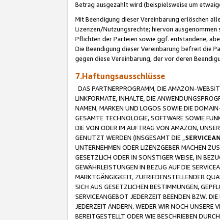
Betrag ausgezahlt wird (beispielsweise um etwai
Mit Beendigung dieser Vereinbarung erlöschen alle
Lizenzen/Nutzungsrechte; hiervon ausgenommen sind
Pflichten der Parteien sowie ggf. entstandene, ab
Die Beendigung dieser Vereinbarung befreit die P
gegen diese Vereinbarung, der vor deren Beendi
7.Haftungsausschlüsse
DAS PARTNERPROGRAMM, DIE AMAZON-WEBSITE,
LINKFORMATE, INHALTE, DIE ANWENDUNGSPRO
NAMEN, MARKEN UND LOGOS SOWIE DIE DOMAIN
GESAMTE TECHNOLOGIE, SOFTWARE SOWIE FUNKT
DIE VON ODER IM AUFTRAG VON AMAZON, UNS
GENUTZT WERDEN (INSGESAMT DIE „
SERVICEA
UNTERNEHMEN ODER LIZENZGEBER MACHEN ZUSI
GESETZLICH ODER IN SONSTIGER WEISE, IN BE
GEWÄHRLEISTUNGEN IN BEZUG AUF DIE SERVICE
MARKTGÄNGIGKEIT, ZUFRIEDENSTELLENDER QUA
SICH AUS GESETZLICHEN BESTIMMUNGEN, GEPFL
SERVICEANGEBOT JEDERZEIT BEENDEN BZW. DIE
JEDERZEIT ÄNDERN. WEDER WIR NOCH UNSERE 
BEREITGESTELLT ODER WIE BESCHRIEBEN DURC