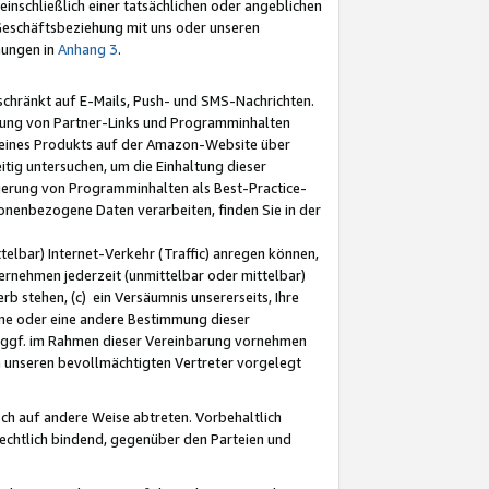
nschließlich einer tatsächlichen oder angeblichen
Geschäftsbeziehung mit uns oder unseren
mungen in
Anhang 3
.
schränkt auf E-Mails, Push- und SMS-Nachrichten.
ellung von Partner-Links und Programminhalten
 eines Produkts auf der Amazon-Website über
tig untersuchen, um die Einhaltung dieser
ntierung von Programminhalten als Best-Practice-
sonenbezogene Daten verarbeiten, finden Sie in der
telbar) Internet-Verkehr (Traffic) anregen können,
rnehmen jederzeit (unmittelbar oder mittelbar)
b stehen, (c) ein Versäumnis unsererseits, Ihre
fene oder eine andere Bestimmung dieser
r ggf. im Rahmen dieser Vereinbarung vornehmen
ch unseren bevollmächtigten Vertreter vorgelegt
ch auf andere Weise abtreten. Vorbehaltlich
rechtlich bindend, gegenüber den Parteien und