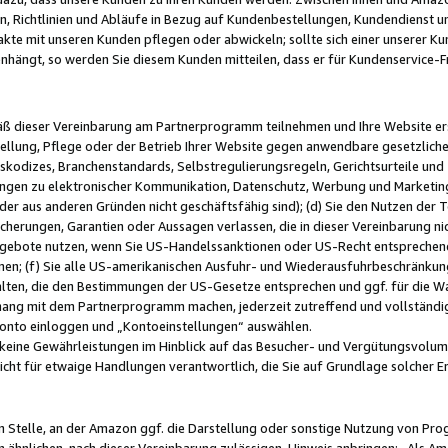
, Richtlinien und Abläufe in Bezug auf Kundenbestellungen, Kundendienst 
kte mit unseren Kunden pflegen oder abwickeln; sollte sich einer unserer Ku
nhängt, so werden Sie diesem Kunden mitteilen, dass er für Kundenservic
emäß dieser Vereinbarung am Partnerprogramm teilnehmen und Ihre Website er
ellung, Pflege oder der Betrieb Ihrer Website gegen anwendbare gesetzlich
skodizes, Branchenstandards, Selbstregulierungsregeln, Gerichtsurteile und 
ngen zu elektronischer Kommunikation, Datenschutz, Werbung und Marketing)
 oder aus anderen Gründen nicht geschäftsfähig sind); (d) Sie den Nutzen de
cherungen, Garantien oder Aussagen verlassen, die in dieser Vereinbarung nich
gebote nutzen, wenn Sie US-Handelssanktionen oder US-Recht entsprechen
men; (f) Sie alle US-amerikanischen Ausfuhr- und Wiederausfuhrbeschränkun
ten, die den Bestimmungen der US-Gesetze entsprechen und ggf. für die Wa
hang mit dem Partnerprogramm machen, jederzeit zutreffend und vollständig 
 Konto einloggen und „Kontoeinstellungen“ auswählen.
keine Gewährleistungen im Hinblick auf das Besucher- und Vergütungsvolu
icht für etwaige Handlungen verantwortlich, die Sie auf Grundlage solcher
en Stelle, an der Amazon ggf. die Darstellung oder sonstige Nutzung von Pr
 ähnlichen, nach dieser Vereinbarung zulässigen, Hinweis anbringen: „Als Ama