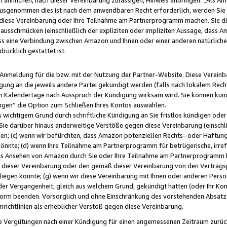
usgenommen dies ist nach dem anwendbaren Recht erforderlich, werden Sie 
f diese Vereinbarung oder Ihre Teilnahme am Partnerprogramm machen. Sie d
usschmücken (einschließlich der expliziten oder impliziten Aussage, dass A
 eine Verbindung zwischen Amazon und Ihnen oder einer anderen natürlichen 
rücklich gestattet ist.
r Anmeldung für die bzw. mit der Nutzung der Partner-Website. Diese Vereinb
gung an die jeweils andere Partei gekündigt werden (falls nach lokalem Rech
n Kalendertage nach Ausspruch der Kündigung wirksam wird. Sie können kündi
ngen“ die Option zum Schließen Ihres Kontos auswählen.
 wichtigem Grund durch schriftliche Kündigung an Sie fristlos kündigen oder I
 Sie darüber hinaus anderweitige Verstöße gegen diese Vereinbarung (einschli
ben; (c) wenn wir befürchten, dass Amazon potenziellen Rechts- oder Haftu
nnte; (d) wenn Ihre Teilnahme am Partnerprogramm für betrügerische, irref
das Ansehen von Amazon durch Sie oder Ihre Teilnahme am Partnerprogramm b
ieser Vereinbarung oder den gemäß dieser Vereinbarung von den Vertragspa
liegen könnte; (g) wenn wir diese Vereinbarung mit Ihnen oder anderen Perso
 der Vergangenheit, gleich aus welchem Grund, gekündigt hatten (oder Ihr Ko
rm beenden. Vorsorglich und ohne Einschränkung des vorstehenden Absatzes
richtlinien als erheblicher Verstoß gegen diese Vereinbarung.
e Vergütungen nach einer Kündigung für einen angemessenen Zeitraum zurückb