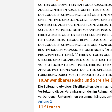
SOFERN UND SOWEIT EIN HAFTUNGSAUSSCHLUSS
ANGELEGENHEITEN AUS, DIE UNMITTELBAR ODER 
NUTZUNG DER SERVICEANGEBOTE) ODER EINEM V
UNTERNEHMEN UND LIZENZGEBER SOWIE UNSERE 
SÄMTLICHEN ANSPRÜCHEN, SCHÄDEN, VERLUSTE
SCHADLOS ZUHALTEN, DIE IM ZUSAMMENHANG STE
IHRER WEBSITE ODER ENTSPRECHENDEN MATERIA
FERTIGUNG, HERSTELLUNG, BEWERBUNG ODER VE
NUTZUNG DER SERVICEANGEBOTE UND ZWAR UN
BESTIMMUNGEN ZULÄSSIG IST ODER NICHT, (D) 
PROGRAMMRICHTLINIE), (E) IHREN STEUERN UN
STEUERN UND ZOLLABGABEN ODER DER NICHTER
VORSÄTZLICHEM FEHLVERHALTEN IHRERSEITS BZ
AMAZON PARTEI UND AUCH DURCH EIN SPEZIELL
FORDERUNG DURCHZUSETZEN ODER ZU VERTEIDI
10.Anwendbares Recht und Streitbe
Die Beilegung etwaiger Streitigkeiten, die in irg
Verletzung dieser Vereinbarung), den im Rahmen d
verbundenen Unternehmen zusammenhängen, unterl
Anhang 2
.
11.Steuern