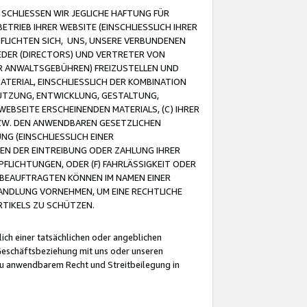
CHLIESSEN WIR JEGLICHE HAFTUNG FÜR
TRIEB IHRER WEBSITE (EINSCHLIESSLICH IHRER
FLICHTEN SICH, UNS, UNSERE VERBUNDENEN
EDER (DIRECTORS) UND VERTRETER VON
R ANWALTSGEBÜHREN) FREIZUSTELLEN UND
ATERIAL, EINSCHLIESSLICH DER KOMBINATION
NUTZUNG, ENTWICKLUNG, GESTALTUNG,
EBSEITE ERSCHEINENDEN MATERIALS, (C) IHRER
ZW. DEN ANWENDBAREN GESETZLICHEN
NG (EINSCHLIESSLICH EINER
BEN DER EINTREIBUNG ODER ZAHLUNG IHRER
LICHTUNGEN, ODER (F) FAHRLÄSSIGKEIT ODER
 BEAUFTRAGTEN KÖNNEN IM NAMEN EINER
HANDLUNG VORNEHMEN, UM EINE RECHTLICHE
TIKELS ZU SCHÜTZEN.
ich einer tatsächlichen oder angeblichen
Geschäftsbeziehung mit uns oder unseren
u anwendbarem Recht und Streitbeilegung in