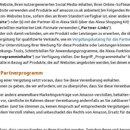
ebsite, Ihren nutzergenerierten Social Media-Inhalten, Ihren Online-Softwar
ebsite verwenden und Produkte auf amazon.co.uk anbieten) (im Folgenden Ihr
-Websites bzw., sofern dies an Ihrem Standort verfügbar ist, einer ander
ite
“) oder (ii) mit der Partner-ID in Alexa Skill (über das Alexa Shopping Ki
estellten markierten Link-Formate verwenden („
Partner-Links
“).
oder sich damit verbinden, um ein Produkt oder Leistungen zu erwerben, di
gütung für qualifizierte Verkäufe, wie im
Vergütungskatalog für das Part
Zur Unterstützung Ihrer Werbung für diese Produkte oder Leistungen können w
linkungs-Tools, Schnittstellen für Anwendungsprogramme, die Alexa-Funktion
Programminhalte
“) zur Verfügung stellen. Der Begriff „Programminhalte“ be
halte in Bezug auf Produkte, die auf Websites angeboten werden, bei denen 
as Partnerprogramm
einer Vergütung setzt voraus, dass Sie diese Vereinbarung einhalten.
ionen zu geben, die wir anfordern, um zu überprüfen, dass Sie diese Vereinba
oder andere anwendbare Marketingverträge von Amazon verstoßen, behalten w
 vor, sämtliche im Rahmen dieser Vereinbarung andernfalls an Sie zahlbare
tellen (und Sie stimmen zu, keinen Anspruch auf entsprechende Vergütungen
 dem Verstoß stehen, und unbeschadet des Rechts von Amazon, Ersatz für 
azu, dass unsere Kunden zu Ihren Kunden werden. Zwischen Ihnen und Amaz