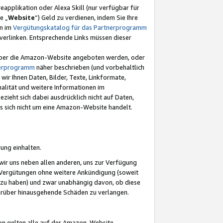
eapplikation oder Alexa Skill (nur verfügbar für
e „
Website
“) Geld zu verdienen, indem Sie Ihre
en im
Vergütungskatalog für das Partnerprogramm
t) verlinken. Entsprechende Links müssen dieser
e über die Amazon-Website angeboten werden, oder
nerprogramm
näher beschrieben (und vorbehaltlich
ir Ihnen Daten, Bilder, Texte, Linkformate,
alität und weitere Informationen im
zieht sich dabei ausdrücklich nicht auf Daten,
es sich nicht um eine Amazon-Website handelt.
rung einhalten.
ir uns neben allen anderen, uns zur Verfügung
n Vergütungen ohne weitere Ankündigung (soweit
 zu haben) und zwar unabhängig davon, ob diese
darüber hinausgehende Schäden zu verlangen.
on gelten alle auf der Amazon-Website