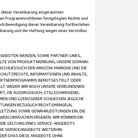
it dieser Vereinbarung eingeräumten
 den Programmrichtlinien festgelegten Rechte und
 nach Beendigung dieser Vereinbarung fortbestehen.
einbarung und der Haftung wegen eines Verstoßes
GEBOTEN WERDEN, SOWIE PARTNER-LINKS,
ALTE VON PRODUKTWERBUNG, UNSERE DOMAIN-
SCHLIESSLICH DER AMAZON-MARKEN) UND DIE
SCHUTZRECHTE, INFORMATIONEN UND INHALTE,
PARTNERPROGRAMMS BEREITGESTELLT ODER
ELLT. WEDER WIR NOCH UNSERE VERBUNDENEN
T, OB AUSDRÜCKLICH, STILLSCHWEIGEND,
MEN UND LIZENZGEBER SCHLIESSEN JEGLICHE
ISTUNGEN BEZÜGLICH RECHTSMÄNGELN,
LETZUNG SOWIE GEWÄHRLEISTUNGEN EIN, DIE
ANDELSBRÄUCHEN ERGEBEN. WIR KÖNNEN EIN
 DIE GELTUNG EINES SERVICE-ANGEBOTS
IE SERVICEANGEBOTE WEITERHIN
ODER DASS DIESE ANGEBOTE OHNE