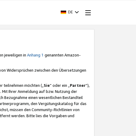
DE
en jeweiligen in
Anhang 1
genannten Amazon-
e von Widersprüchen zwischen den Übersetzungen
er teilnehmen möchten („
Sie
“ oder ein „
Partner
“),
. Mit Ihrer Anmeldung auf bzw. Nutzung der
durch Bezugnahme einen wesentlichen Bestandteil
 Partnerprogramm, den Vergütungskatalog für das
ichst, müssen den Community-Richtlinien von
fernt werden. Bitte lies die Vorgaben und