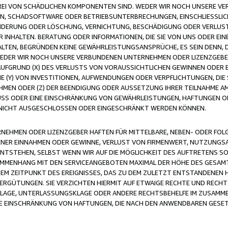
FREI VON SCHÄDLICHEN KOMPONENTEN SIND. WEDER WIR NOCH UNSERE 
VIREN, SCHADSOFTWARE ODER BETRIEBSUNTERBRECHUNGEN, EINSCHLIESSL
ÄNDERUNG ODER LÖSCHUNG, VERNICHTUNG, BESCHÄDIGUNG ODER VERLUST 
INHALTEN. BERATUNG ODER INFORMATIONEN, DIE SIE VON UNS ODER EIN
LTEN, BEGRÜNDEN KEINE GEWÄHRLEISTUNGSANSPRÜCHE, ES SEIN DENN, DI
WEDER WIR NOCH UNSERE VERBUNDENEN UNTERNEHMEN ODER LIZENZGEBE
FGRUND (X) DES VERLUSTS VON VORAUSSICHTLICHEN GEWINNEN ODER 
 (Y) VON INVESTITIONEN, AUFWENDUNGEN ODER VERPFLICHTUNGEN, DIE 
EN ODER (Z) DER BEENDIGUNG ODER AUSSETZUNG IHRER TEILNAHME A
LUSS ODER EINE EINSCHRÄNKUNG VON GEWÄHRLEISTUNGEN, HAFTUNGEN O
NICHT AUSGESCHLOSSEN ODER EINGESCHRÄNKT WERDEN KÖNNEN.
EHMEN ODER LIZENZGEBER HAFTEN FÜR MITTELBARE, NEBEN- ODER FOL
R EINNAHMEN ODER GEWINNE, VERLUST VON FIRMENWERT, NUTZUNGSAU
TSTEHEN, SELBST WENN WIR AUF DIE MÖGLICHKEIT DES AUFTRETENS S
MENHANG MIT DEN SERVICEANGEBOTEN MAXIMAL DER HÖHE DES GESAMT
M ZEITPUNKT DES EREIGNISSES, DAS ZU DEM ZULETZT ENTSTANDENEN 
ERGÜTUNGEN. SIE VERZICHTEN HIERMIT AUF ETWAIGE RECHTE UND RECHT
KLAGE, UNTERLASSUNGSKLAGE ODER ANDERE RECHTSBEHELFE IM ZUSAMME
NE EINSCHRÄNKUNG VON HAFTUNGEN, DIE NACH DEN ANWENDBAREN GESE