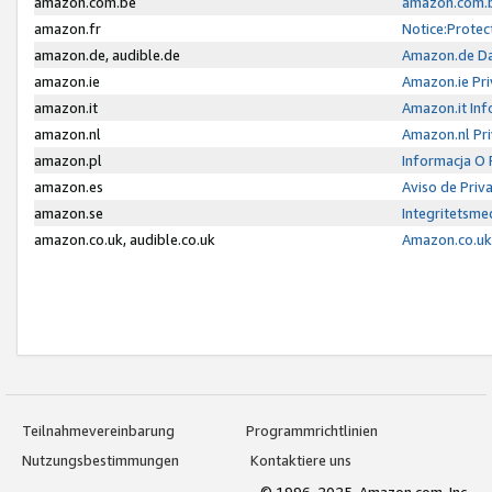
amazon.com.be
amazon.com.b
amazon.fr
Notice:Protec
amazon.de, audible.de
Amazon.de Da
amazon.ie
Amazon.ie Pri
amazon.it
Amazon.it Inf
amazon.nl
Amazon.nl Pri
amazon.pl
Informacja O
amazon.es
Aviso de Priv
amazon.se
Integritetsm
amazon.co.uk, audible.co.uk
Amazon.co.uk 
Teilnahmevereinbarung
Programmrichtlinien
Nutzungsbestimmungen
Kontaktiere uns