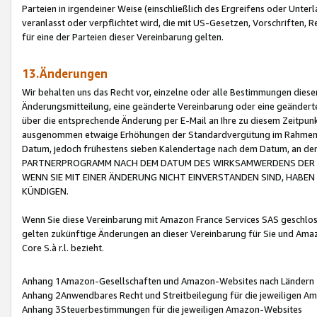
Parteien in irgendeiner Weise (einschließlich des Ergreifens oder Unt
veranlasst oder verpflichtet wird, die mit US-Gesetzen, Vorschriften,
für eine der Parteien dieser Vereinbarung gelten.
13.Änderungen
Wir behalten uns das Recht vor, einzelne oder alle Bestimmungen diese
Änderungsmitteilung, eine geänderte Vereinbarung oder eine geänderte 
über die entsprechende Änderung per E-Mail an Ihre zu diesem Zeitpun
ausgenommen etwaige Erhöhungen der Standardvergütung im Rahmen
Datum, jedoch frühestens sieben Kalendertage nach dem Datum, an de
PARTNERPROGRAMM NACH DEM DATUM DES WIRKSAMWERDENS DER Ä
WENN SIE MIT EINER ÄNDERUNG NICHT EINVERSTANDEN SIND, HABEN S
KÜNDIGEN.
Wenn Sie diese Vereinbarung mit Amazon France Services SAS geschlo
gelten zukünftige Änderungen an dieser Vereinbarung für Sie und Ama
Core S.à r.l. bezieht.
Anhang 1Amazon-Gesellschaften und Amazon-Websites nach Ländern
Anhang 2Anwendbares Recht und Streitbeilegung für die jeweiligen 
Anhang 3Steuerbestimmungen für die jeweiligen Amazon-Websites