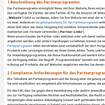
1.Beschreibung des Partnerprogramms
Das Partnerprogramm ermöglicht Ihnen, mit Ihrer Website, Ihren nutzer
(nur verfügbar für Partner, die eine Partner-ID für die Amazon UK We
„
Website
“) Geld zu verdienen, indem Sie Ihre Website mit einer der in
ist, einer anderen im
Vergütungskatalog für das Partnerprogramm
enth
Alexa Skill (über das Alexa Shopping Kit) verlinken. Entsprechende Lin
markierten Link-Formate verwenden („
Partner-Links
“).
Wenn unsere Kunden die Partner-Links anklicken oder sich damit verbi
angeboten werden, oder andere Handlungen vornehmen, können Sie eine
Partnerprogramm
näher beschrieben (und vorbehaltlich der dort festg
Produkte oder Leistungen können wir Ihnen Daten, Bilder, Texte, Linkfo
für Anwendungsprogramme, die Alexa-Funktionalität und weitere Inf
zur Verfügung stellen. Der Begriff „Programminhalte“ bezieht sich dabe
in Bezug auf Produkte, die auf Websites angeboten werden, bei denen 
2.Compliance-Anforderungen für das Partnerprog
Ihre Teilnahme am Partnerprogramm und der Bezug einer Vergütung setz
Sie sind verpflichtet, uns umgehend alle Informationen zu geben, die w
Für den Fall, dass Sie gegen diese Vereinbarung oder andere anwendba
uns zur Verfügung stehenden Rechten und Rechtsbehelfen, das Recht vo
Vergütungen ohne weitere Ankündigung (soweit nach geltendem Recht z
entsprechende Vergütungen zu haben) und zwar unabhängig davon, ob 