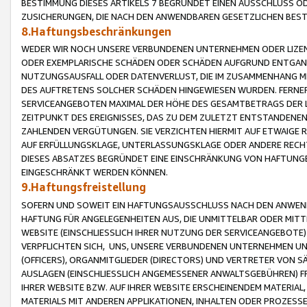
BESTIMMUNG DIESES ARTIKELS 7 BEGRÜNDET EINEN AUSSCHLUSS 
ZUSICHERUNGEN, DIE NACH DEN ANWENDBAREN GESETZLICHEN BE
8.Haftungsbeschränkungen
WEDER WIR NOCH UNSERE VERBUNDENEN UNTERNEHMEN ODER LIZEN
ODER EXEMPLARISCHE SCHÄDEN ODER SCHÄDEN AUFGRUND ENTGANG
NUTZUNGSAUSFALL ODER DATENVERLUST, DIE IM ZUSAMMENHANG MI
DES AUFTRETENS SOLCHER SCHÄDEN HINGEWIESEN WURDEN. FERN
SERVICEANGEBOTEN MAXIMAL DER HÖHE DES GESAMTBETRAGS DER 
ZEITPUNKT DES EREIGNISSES, DAS ZU DEM ZULETZT ENTSTANDENE
ZAHLENDEN VERGÜTUNGEN. SIE VERZICHTEN HIERMIT AUF ETWAIGE 
AUF ERFÜLLUNGSKLAGE, UNTERLASSUNGSKLAGE ODER ANDERE RECHT
DIESES ABSATZES BEGRÜNDET EINE EINSCHRÄNKUNG VON HAFTUNG
EINGESCHRÄNKT WERDEN KÖNNEN.
9.Haftungsfreistellung
SOFERN UND SOWEIT EIN HAFTUNGSAUSSCHLUSS NACH DEN ANWENDB
HAFTUNG FÜR ANGELEGENHEITEN AUS, DIE UNMITTELBAR ODER MITT
WEBSITE (EINSCHLIESSLICH IHRER NUTZUNG DER SERVICEANGEBOTE)
VERPFLICHTEN SICH, UNS, UNSERE VERBUNDENEN UNTERNEHMEN UN
(OFFICERS), ORGANMITGLIEDER (DIRECTORS) UND VERTRETER VON 
AUSLAGEN (EINSCHLIESSLICH ANGEMESSENER ANWALTSGEBÜHREN) FR
IHRER WEBSITE BZW. AUF IHRER WEBSITE ERSCHEINENDEM MATERIAL
MATERIALS MIT ANDEREN APPLIKATIONEN, INHALTEN ODER PROZESSE