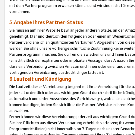
mit dem Partnerprogramm erwarten können, und wir sind nicht für etwa
vornehmen.
5.Angabe Ihres Partner-Status
Sie müssen auf Ihrer Website bzw. an jeder anderen Stelle, an der Am
genehmigt, klar und deutlich den folgenden oder einen im Wesentlichen
Partner verdiene ich an qualifizierten Verkäufen“. Abgesehen von die
werden Sie ohne unsere vorherige schriftliche Zustimmung keine weite
Partnerprogramm machen. Sie dürfen die zwischen uns und Ihnen best
(einschließlich der expliziten oder impliziten Aussage, dass Amazon Si
dass eine Verbindung zwischen Amazon und Ihnen oder einer anderen natü
vorliegenden Vereinbarung ausdrücklich gestattet ist.
6.Laufzeit und Kündigung
Die Laufzeit dieser Vereinbarung beginnt mit Ihrer Anmeldung für die 
jederzeit ordentlich oder aus wichtigem Grund durch schriftliche Kündi
automatisch und unter Ausschluss des Gerichtswegs), wobei eine solch
können kündigen, indem Sie sich über die Partner-Website in Ihrem Ko
auswählen.
Ferner können wir diese Vereinbarung jederzeit aus wichtigem Grund dur
Sie Ihre Pflichten aus dieser Vereinbarung erheblich verletzen; (b) wen
Programmrichtlinien) nicht innerhalb von 7 Tagen nach unserer Benachr
oder Haftungsansprüchen im Zusammenhang mit Ihrer Teilnahme am Pa