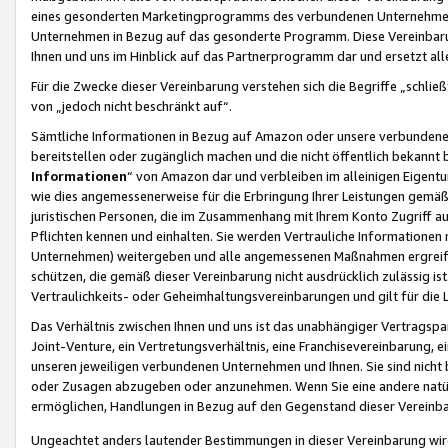
eines gesonderten Marketingprogramms des verbundenen Unternehmens
Unternehmen in Bezug auf das gesonderte Programm. Diese Vereinbarung
Ihnen und uns im Hinblick auf das Partnerprogramm dar und ersetzt al
Für die Zwecke dieser Vereinbarung verstehen sich die Begriffe „schließ
von „jedoch nicht beschränkt auf“.
Sämtliche Informationen in Bezug auf Amazon oder unsere verbunde
bereitstellen oder zugänglich machen und die nicht öffentlich bekannt bz
Informationen
“ von Amazon dar und verbleiben im alleinigen Eigent
wie dies angemessenerweise für die Erbringung Ihrer Leistungen gemäß d
juristischen Personen, die im Zusammenhang mit Ihrem Konto Zugriff au
Pflichten kennen und einhalten. Sie werden Vertrauliche Informationen 
Unternehmen) weitergeben und alle angemessenen Maßnahmen ergreifen
schützen, die gemäß dieser Vereinbarung nicht ausdrücklich zulässig is
Vertraulichkeits- oder Geheimhaltungsvereinbarungen und gilt für die
Das Verhältnis zwischen Ihnen und uns ist das unabhängiger Vertragspa
Joint-Venture, ein Vertretungsverhältnis, eine Franchisevereinbarung, 
unseren jeweiligen verbundenen Unternehmen und Ihnen. Sie sind ni
oder Zusagen abzugeben oder anzunehmen. Wenn Sie eine andere natürli
ermöglichen, Handlungen in Bezug auf den Gegenstand dieser Vereinbar
Ungeachtet anders lautender Bestimmungen in dieser Vereinbarung wird