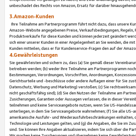
unbeschadet des Rechts von Amazon, Ersatz für darüber hinausgehen
3.Amazon-Kunden
Ihre Teilnahme am Partnerprogramm führt nicht dazu, dass unsere Kun
Amazon-Website angegebenen Preise, Verkaufsbedingungen, Regeln, Ri
Produktverkäufe für diese Kunden und können jederzeit geändert werde
sich einer unserer Kunden in einer Angelegenheit an Sie wenden, die 
Kunden mitteilen, dass er für Kundenservice-Fragen den auf der Ama
4.Gewährleistungen
Sie gewährleisten und sichern zu, dass (a) Sie gemäß dieser Vereinba
betreiben werden; (b) weder Ihre Teilnahme am Partnerprogramm noch d
Bestimmungen, Verordnungen, Vorschriften, Anordnungen, Konzessionen,
Gerichtsurteile und -beschlüsse oder andere Auflagen einer für Sie zu
Datenschutz, Werbung und Marketing) verstoßen; (c) Sie rechtswirksam 
nicht geschäftsfähig sind); (d) Sie den Nutzen der Teilnahme am Partne
Zusicherungen, Garantien oder Aussagen verlassen, die in dieser Verein
teilnehmen und keine Serviceangebote nutzen, wenn Sie US-Handelssa
unterliegen, in dem Sie Serviceangebote wahrnehmen; (f) Sie alle US
amerikanische Ausfuhr- und Wiederausfuhrbeschränkungen einhalten, 
Technologie und Leistungen gelten, und (g) die Angaben, die Sie im 
sind. Sie können Ihre Angaben aktualisieren, indem Sie sich über die 
Wir machen keine Zusicherungen und übernehmen keine Gewährleistun