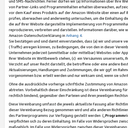
und SMS-Nachrichten. Ferner dürfen wir (a) Informationen über Ihre We
von Partner-Links und Programminhalten erhalten überwachen, aufzei
vor dem Kauf eines Produkts auf der Amazon-Website über einen auf Ih
prüfen, überwachen und anderweitig untersuchen, um die Einhaltung dies
die auf Ihrer Website dargestellte Implementierung von Programminhalt
reproduzieren, verbreiten und darstellen. Informationen darüber, wie w
Amazon-Datenschutzerklärung in
Anhang 4
.
Sie bestätigen und sind damit einverstanden, dass (a) wir und unsere 
(Traffic) anregen können, zu Bedingungen, die von den in dieser Vere
Unternehmen jederzeit (unmittelbar oder mittelbar) Websites oder Appl
Ihrer Website im Wettbewerb stehen, (c) ein Versäumnis unsererseits, I
Verzicht auf unser Recht darstellt, die betroffene oder eine andere B
Aktualisierungen, Handlungen und Zustimmungen, die wir ggf. im Rahme
vorgenommen bzw. erteilt werden und nur wirksam sind, wenn sie schri
Ohne die ausdrückliche vorherige schriftliche Zustimmung von Amazon
abtreten. Vorbehaltlich dieser Einschränkung ist diese Vereinbarung f
rechtlich bindend, gegenüber den Parteien und ihren jeweiligen Rech
Diese Vereinbarung umfasst die jeweils aktuellste Fassung aller Richtli
dieser Vereinbarung Bezug genommen wird und alle anderen Richtlinie
des Partnerprogramms zur Verfügung gestellt werden („
Programmric
verpflichten sich zu deren Einhaltung. Im Falle von Widersprüchen zwi
maßgeblich. Im Falle von Widersprüchen zwischen dieser Vereinbarun