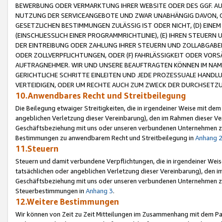
BEWERBUNG ODER VERMARKTUNG IHRER WEBSITE ODER DES GGF. AUF 
NUTZUNG DER SERVICEANGEBOTE UND ZWAR UNABHÄNGIG DAVON, O
GESETZLICHEN BESTIMMUNGEN ZULÄSSIG IST ODER NICHT, (D) EINE
(EINSCHLIESSLICH EINER PROGRAMMRICHTLINIE), (E) IHREN STEUER
DER EINTREIBUNG ODER ZAHLUNG IHRER STEUERN UND ZOLLABGAB
ODER ZOLLVERPFLICHTUNGEN, ODER (F) FAHRLÄSSIGKEIT ODER VORS
AUFTRAGNEHMER. WIR UND UNSERE BEAUFTRAGTEN KÖNNEN IM NAME
GERICHTLICHE SCHRITTE EINLEITEN UND JEDE PROZESSUALE HAND
VERTEIDIGEN, ODER UM RECHTE AUCH ZUM ZWECK DER DURCHSETZU
10.Anwendbares Recht und Streitbeilegung
Die Beilegung etwaiger Streitigkeiten, die in irgendeiner Weise mit de
angeblichen Verletzung dieser Vereinbarung), den im Rahmen dieser Ve
Geschäftsbeziehung mit uns oder unseren verbundenen Unternehmen zu
Bestimmungen zu anwendbarem Recht und Streitbeilegung in
Anhang 
11.Steuern
Steuern und damit verbundene Verpflichtungen, die in irgendeiner Wei
tatsächlichen oder angeblichen Verletzung dieser Vereinbarung), den 
Geschäftsbeziehung mit uns oder unseren verbundenen Unternehmen z
Steuerbestimmungen in
Anhang 3
.
12.Weitere Bestimmungen
Wir können von Zeit zu Zeit Mitteilungen im Zusammenhang mit dem Par