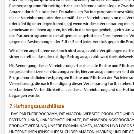
Partnerprogramm für betrügerische, irreführende oder illegale Zwecke
Amazon durch Sie oder Ihre Teilnahme am Partnerprogramm beschädig
dieser Vereinbarung oder den gemäß dieser Vereinbarung von den Vertr
oder künftig unterliegen könnte; (g) wenn wir diese Vereinbarung mit I
gemeinsam mit Ihnen agieren, bereits in der Vergangenheit, gleich aus
das Partnerprogramm in der allgemein angebotenen Form beenden. Vors
gegen die Bestimmungen der Ziffer 5 und jeder Verstoß gegen die Prog
Wir dürfen angefallene und noch nicht ausgezahlte Vergütungen nach 
sicherzustellen, dass der richtige Betrag ausgezahlt wird (beispielsw
Mit Beendigung dieser Vereinbarung erlöschen alle Rechte und Pflichte
eingeräumten Lizenzen/Nutzungsrechte; hiervon ausgenommen sind die in 
Programmrichtlinien festgelegten Rechte und Pflichten der Parteien sow
Vereinbarung, die nach Beendigung dieser Vereinbarung fortbestehen. D
entstandenen Verbindlichkeiten aus dieser Vereinbarung und der Haft
begangen wurde.
7.Haftungsausschlüsse
DAS PARTNERPROGRAMM, DIE AMAZON-WEBSITE, PRODUKTE UND DI
PARTNER-LINKS, LINKFORMATE, INHALTE, DIE ANWENDUNGSPROGR
PRODUKTWERBUNG, UNSERE DOMAIN-NAMEN, MARKEN UND LOGOS S
UNTERNEHMEN (EINSCHLIESSLICH DER AMAZON-MARKEN) UND DIE GE