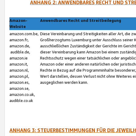
ANHANG 2: ANWENDBARES RECHT UND STRE
Amazon-
Anwendbares Recht und Streitbeilegung
Website
amazon.com.be,
Diese Vereinbarung und Streitigkeiten aller Art, die 
amazon.fr,
Großherzogtums Luxemburg unter Ausschluss seiner Kol
amazon.de,
ausschließlichen Zuständigkeit der Gerichte im Geri
audible.de,
dieser Vereinbarung kann Amazon bei einem zuständig
amazon.ie
Rechtsschutz wegen einer tatsächlichen oder angebli
amazon.it,
Amazon oder einer anderen natürlichen oder juristisc
amazon.nl,
Rechte in Bezug auf die Programminhalte besonderer,
amazon.pl,
Wert darstellen, dessen Verlust nicht ohne Weiteres e
amazon.es,
ausgeglichen werden kann.
amazon.se,
amazon.co.uk,
audible.co.uk
ANHANG 3: STEUERBESTIMMUNGEN FÜR DIE JEWEIL