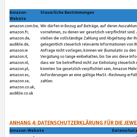
Amazon-
Steuerliche Bestimmungen
Website
amazon.com.be,
Wir dürfen in Bezug auf Beträge, auf deren Auszahlun
amazon.fr,
vornehmen, zu denen wir gesetzlich verpflichtet sind
amazon.de,
stellen die vollständige Zahlung und Abgeltung der 
audible.de,
gelegentlich steuerlich relevante Informationen von I
amazon.ie
Anfrage nicht vorlegen, können wir (kumulativ zu de
amazon.it,
Vergütung so lange einbehalten, bis Sie uns diese Inf
amazon.nl,
dass wir Sie betreffend nicht zur Einholung steuerlich 
amazon.pl,
könnten Sie gesetzlich verpflichtet sein, Amazon Meh
amazon.es,
Anforderungen an eine gültige MwSt.-Rechnung erfüllt
amazon.se,
zahlen.
amazon.co.uk,
audible.co.uk
ANHANG 4: DATENSCHUTZERKLÄRUNG FÜR DIE JEWE
Amazon-Website
Datenschutz