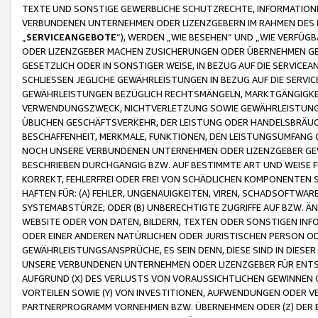
TEXTE UND SONSTIGE GEWERBLICHE SCHUTZRECHTE, INFORMATIONE
VERBUNDENEN UNTERNEHMEN ODER LIZENZGEBERN IM RAHMEN DES
„
SERVICEANGEBOTE
“), WERDEN „WIE BESEHEN“ UND „WIE VERFÜ
ODER LIZENZGEBER MACHEN ZUSICHERUNGEN ODER ÜBERNEHMEN GEW
GESETZLICH ODER IN SONSTIGER WEISE, IN BEZUG AUF DIE SERVI
SCHLIESSEN JEGLICHE GEWÄHRLEISTUNGEN IN BEZUG AUF DIE SERVI
GEWÄHRLEISTUNGEN BEZÜGLICH RECHTSMÄNGELN, MARKTGÄNGIGKEIT
VERWENDUNGSZWECK, NICHTVERLETZUNG SOWIE GEWÄHRLEISTUNGEN 
ÜBLICHEN GESCHÄFTSVERKEHR, DER LEISTUNG ODER HANDELSBRÄUCH
BESCHAFFENHEIT, MERKMALE, FUNKTIONEN, DEN LEISTUNGSUMFANG 
NOCH UNSERE VERBUNDENEN UNTERNEHMEN ODER LIZENZGEBER GEWÄ
BESCHRIEBEN DURCHGÄNGIG BZW. AUF BESTIMMTE ART UND WEISE
KORREKT, FEHLERFREI ODER FREI VON SCHÄDLICHEN KOMPONENTEN
HAFTEN FÜR: (A) FEHLER, UNGENAUIGKEITEN, VIREN, SCHADSOFTW
SYSTEMABSTÜRZE; ODER (B) UNBERECHTIGTE ZUGRIFFE AUF BZW. 
WEBSITE ODER VON DATEN, BILDERN, TEXTEN ODER SONSTIGEN INF
ODER EINER ANDEREN NATÜRLICHEN ODER JURISTISCHEN PERSON OD
GEWÄHRLEISTUNGSANSPRÜCHE, ES SEIN DENN, DIESE SIND IN DIES
UNSERE VERBUNDENEN UNTERNEHMEN ODER LIZENZGEBER FÜR EN
AUFGRUND (X) DES VERLUSTS VON VORAUSSICHTLICHEN GEWINNEN
VORTEILEN SOWIE (Y) VON INVESTITIONEN, AUFWENDUNGEN ODER VE
PARTNERPROGRAMM VORNEHMEN BZW. ÜBERNEHMEN ODER (Z) DER 