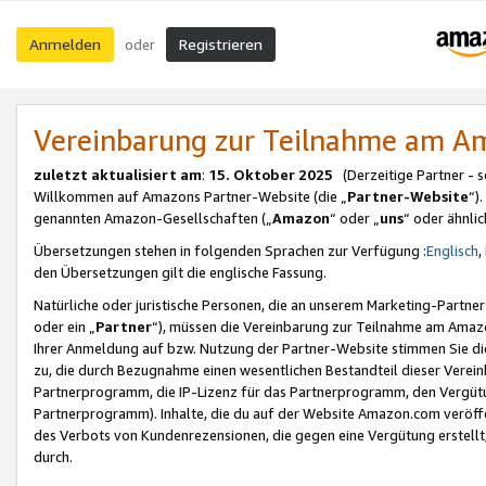
Anmelden
Registrieren
oder
Vereinbarung zur Teilnahme am 
zuletzt aktualisiert am
:
15. Oktober 2025
(Derzeitige Partner - 
Willkommen auf Amazons Partner-Website (die „
Partner-Website
“)
genannten Amazon-Gesellschaften („
Amazon
“ oder „
uns
“ oder ähnli
Übersetzungen stehen in folgenden Sprachen zur Verfügung :
Englisch
,
den Übersetzungen gilt die englische Fassung.
Natürliche oder juristische Personen, die an unserem Marketing-Partn
oder ein „
Partner
“), müssen die Vereinbarung zur Teilnahme am Ama
Ihrer Anmeldung auf bzw. Nutzung der Partner-Website stimmen Sie die
zu, die durch Bezugnahme einen wesentlichen Bestandteil dieser Verei
Partnerprogramm, die IP-Lizenz für das Partnerprogramm, den Vergütu
Partnerprogramm). Inhalte, die du auf der Website Amazon.com veröffe
des Verbots von Kundenrezensionen, die gegen eine Vergütung erstellt, 
durch.