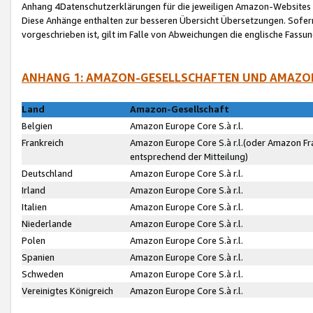
Anhang 4Datenschutzerklärungen für die jeweiligen Amazon-Websites
Diese Anhänge enthalten zur besseren Übersicht Übersetzungen. Sofe
vorgeschrieben ist, gilt im Falle von Abweichungen die englische Fass
ANHANG 1: AMAZON-GESELLSCHAFTEN UND AMAZO
Land
Amazon-Gesellschaft
Belgien
Amazon Europe Core S.à r.l.
Frankreich
Amazon Europe Core S.à r.l.(oder Amazon Fr
entsprechend der Mitteilung)
Deutschland
Amazon Europe Core S.à r.l.
Irland
Amazon Europe Core S.à r.l.
Italien
Amazon Europe Core S.à r.l.
Niederlande
Amazon Europe Core S.à r.l.
Polen
Amazon Europe Core S.à r.l.
Spanien
Amazon Europe Core S.à r.l.
Schweden
Amazon Europe Core S.à r.l.
Vereinigtes Königreich
Amazon Europe Core S.à r.l.