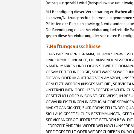
Betrag ausgezahlt wird (beispielsweise um etwai
Mit Beendigung dieser Vereinbarung erlöschen alle
Lizenzen/Nutzungsrechte; hiervon ausgenommen sind
Pflichten der Parteien sowie ggf. entstandene, ab
Die Beendigung dieser Vereinbarung befreit die P
gegen diese Vereinbarung, der vor deren Beendi
7.Haftungsausschlüsse
DAS PARTNERPROGRAMM, DIE AMAZON-WEBSITE,
LINKFORMATE, INHALTE, DIE ANWENDUNGSPRO
NAMEN, MARKEN UND LOGOS SOWIE DIE DOMAIN
GESAMTE TECHNOLOGIE, SOFTWARE SOWIE FUNKT
DIE VON ODER IM AUFTRAG VON AMAZON, UNS
GENUTZT WERDEN (INSGESAMT DIE „
SERVICEA
UNTERNEHMEN ODER LIZENZGEBER MACHEN ZUSI
GESETZLICH ODER IN SONSTIGER WEISE, IN BE
GEWÄHRLEISTUNGEN IN BEZUG AUF DIE SERVICE
MARKTGÄNGIGKEIT, ZUFRIEDENSTELLENDER QUA
SICH AUS GESETZLICHEN BESTIMMUNGEN, GEPFL
SERVICEANGEBOT JEDERZEIT BEENDEN BZW. DIE
JEDERZEIT ÄNDERN. WEDER WIR NOCH UNSERE 
BEREITGESTELLT ODER WIE BESCHRIEBEN DURC