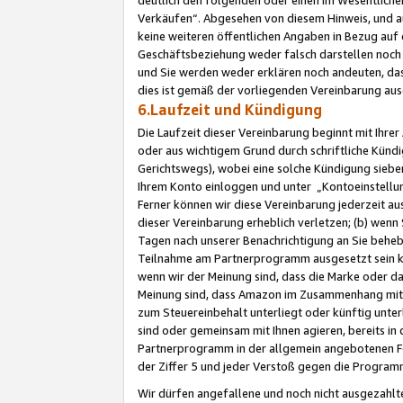
Verkäufen“. Abgesehen von diesem Hinweis, und a
keine weiteren öffentlichen Angaben in Bezug au
Geschäftsbeziehung weder falsch darstellen noch a
und Sie werden weder erklären noch andeuten, dass
dies ist gemäß der vorliegenden Vereinbarung ausd
6.Laufzeit und Kündigung
Die Laufzeit dieser Vereinbarung beginnt mit Ihre
oder aus wichtigem Grund durch schriftliche Kündi
Gerichtswegs), wobei eine solche Kündigung siebe
Ihrem Konto einloggen und unter „Kontoeinstellu
Ferner können wir diese Vereinbarung jederzeit aus
dieser Vereinbarung erheblich verletzen; (b) wenn
Tagen nach unserer Benachrichtigung an Sie behe
Teilnahme am Partnerprogramm ausgesetzt sein kö
wenn wir der Meinung sind, dass die Marke oder 
Meinung sind, dass Amazon im Zusammenhang mit d
zum Steuereinbehalt unterliegt oder künftig unter
sind oder gemeinsam mit Ihnen agieren, bereits in
Partnerprogramm in der allgemein angebotenen Fo
der Ziffer 5 und jeder Verstoß gegen die Programm
Wir dürfen angefallene und noch nicht ausgezahlt