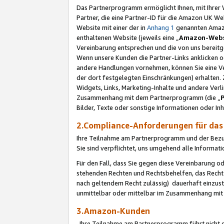
Das Partnerprogramm ermöglicht Ihnen, mit Ihrer W
Partner, die eine Partner-ID für die Amazon UK W
Website mit einer der in
Anhang 1
genannten Amazon
enthaltenen Website (jeweils eine „
Amazon-Webs
Vereinbarung entsprechen und die von uns bereitg
Wenn unsere Kunden die Partner-Links anklicken 
andere Handlungen vornehmen, können Sie eine Ver
der dort festgelegten Einschränkungen) erhalten. 
Widgets, Links, Marketing-Inhalte und andere Ver
Zusammenhang mit dem Partnerprogramm (die „
Bilder, Texte oder sonstige Informationen oder In
2.Compliance-Anforderungen für d
Ihre Teilnahme am Partnerprogramm und der Bezug 
Sie sind verpflichtet, uns umgehend alle Informat
Für den Fall, dass Sie gegen diese Vereinbarung 
stehenden Rechten und Rechtsbehelfen, das Recht
nach geltendem Recht zulässig) dauerhaft einzus
unmittelbar oder mittelbar im Zusammenhang mit
3.Amazon-Kunden
Ihre Teilnahme am Partnerprogramm führt nicht d