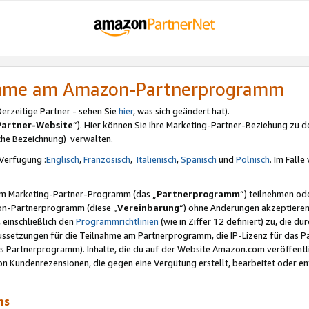
nahme am Amazon-Partnerprogramm
rzeitige Partner - sehen Sie
hier
, was sich geändert hat).
Partner-Website
“). Hier können Sie Ihre Marketing-Partner-Beziehung zu d
iche Bezeichnung) verwalten.
Verfügung :
Englisch
,
Französisch
,
Italienisch
,
Spanisch
und
Polnisch
. Im Fall
erem Marketing-Partner-Programm (das „
Partnerprogramm
“) teilnehmen od
on-Partnerprogramm (diese „
Vereinbarung
“) ohne Änderungen akzeptieren
 einschließlich den
Programmrichtlinien
(wie in Ziffer 12 definiert) zu, die 
raussetzungen für die Teilnahme am Partnerprogramm, die IP-Lizenz für das
s Partnerprogramm). Inhalte, die du auf der Website Amazon.com veröffentl
n Kundenrezensionen, die gegen eine Vergütung erstellt, bearbeitet oder ent
mms