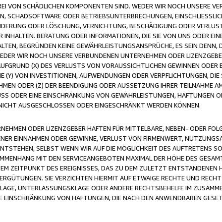
FREI VON SCHÄDLICHEN KOMPONENTEN SIND. WEDER WIR NOCH UNSERE 
VIREN, SCHADSOFTWARE ODER BETRIEBSUNTERBRECHUNGEN, EINSCHLIESSL
ÄNDERUNG ODER LÖSCHUNG, VERNICHTUNG, BESCHÄDIGUNG ODER VERLUST 
INHALTEN. BERATUNG ODER INFORMATIONEN, DIE SIE VON UNS ODER EIN
LTEN, BEGRÜNDEN KEINE GEWÄHRLEISTUNGSANSPRÜCHE, ES SEIN DENN, DI
WEDER WIR NOCH UNSERE VERBUNDENEN UNTERNEHMEN ODER LIZENZGEBE
FGRUND (X) DES VERLUSTS VON VORAUSSICHTLICHEN GEWINNEN ODER 
 (Y) VON INVESTITIONEN, AUFWENDUNGEN ODER VERPFLICHTUNGEN, DIE 
EN ODER (Z) DER BEENDIGUNG ODER AUSSETZUNG IHRER TEILNAHME A
LUSS ODER EINE EINSCHRÄNKUNG VON GEWÄHRLEISTUNGEN, HAFTUNGEN O
NICHT AUSGESCHLOSSEN ODER EINGESCHRÄNKT WERDEN KÖNNEN.
EHMEN ODER LIZENZGEBER HAFTEN FÜR MITTELBARE, NEBEN- ODER FOL
R EINNAHMEN ODER GEWINNE, VERLUST VON FIRMENWERT, NUTZUNGSAU
TSTEHEN, SELBST WENN WIR AUF DIE MÖGLICHKEIT DES AUFTRETENS S
MENHANG MIT DEN SERVICEANGEBOTEN MAXIMAL DER HÖHE DES GESAMT
M ZEITPUNKT DES EREIGNISSES, DAS ZU DEM ZULETZT ENTSTANDENEN 
ERGÜTUNGEN. SIE VERZICHTEN HIERMIT AUF ETWAIGE RECHTE UND RECHT
KLAGE, UNTERLASSUNGSKLAGE ODER ANDERE RECHTSBEHELFE IM ZUSAMME
NE EINSCHRÄNKUNG VON HAFTUNGEN, DIE NACH DEN ANWENDBAREN GESE