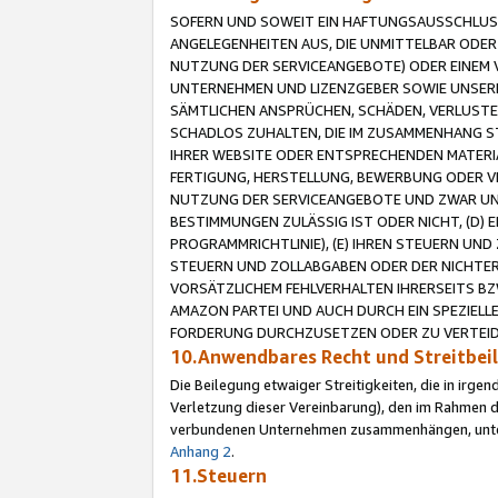
SOFERN UND SOWEIT EIN HAFTUNGSAUSSCHLUSS
ANGELEGENHEITEN AUS, DIE UNMITTELBAR ODER 
NUTZUNG DER SERVICEANGEBOTE) ODER EINEM V
UNTERNEHMEN UND LIZENZGEBER SOWIE UNSERE 
SÄMTLICHEN ANSPRÜCHEN, SCHÄDEN, VERLUSTE
SCHADLOS ZUHALTEN, DIE IM ZUSAMMENHANG STE
IHRER WEBSITE ODER ENTSPRECHENDEN MATERIA
FERTIGUNG, HERSTELLUNG, BEWERBUNG ODER VE
NUTZUNG DER SERVICEANGEBOTE UND ZWAR UN
BESTIMMUNGEN ZULÄSSIG IST ODER NICHT, (D) 
PROGRAMMRICHTLINIE), (E) IHREN STEUERN UN
STEUERN UND ZOLLABGABEN ODER DER NICHTER
VORSÄTZLICHEM FEHLVERHALTEN IHRERSEITS BZ
AMAZON PARTEI UND AUCH DURCH EIN SPEZIELL
FORDERUNG DURCHZUSETZEN ODER ZU VERTEIDI
10.Anwendbares Recht und Streitbe
Die Beilegung etwaiger Streitigkeiten, die in irg
Verletzung dieser Vereinbarung), den im Rahmen d
verbundenen Unternehmen zusammenhängen, unterl
Anhang 2
.
11.Steuern