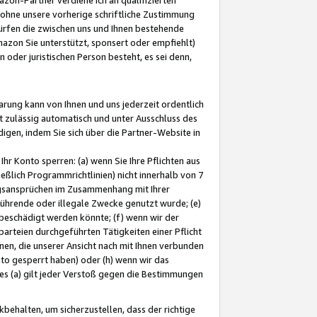
ohne unsere vorherige schriftliche Zustimmung
ürfen die zwischen uns und Ihnen bestehende
mazon Sie unterstützt, sponsert oder empfiehlt)
oder juristischen Person besteht, es sei denn,
arung kann von Ihnen und uns jederzeit ordentlich
t zulässig automatisch und unter Ausschluss des
gen, indem Sie sich über die Partner-Website in
hr Konto sperren: (a) wenn Sie Ihre Pflichten aus
eßlich Programmrichtlinien) nicht innerhalb von 7
ngsansprüchen im Zusammenhang mit Ihrer
ührende oder illegale Zwecke genutzt wurde; (e)
eschädigt werden könnte; (f) wenn wir der
rteien durchgeführten Tätigkeiten einer Pflicht
nen, die unserer Ansicht nach mit Ihnen verbunden
nto gesperrt haben) oder (h) wenn wir das
 (a) gilt jeder Verstoß gegen die Bestimmungen
ehalten, um sicherzustellen, dass der richtige