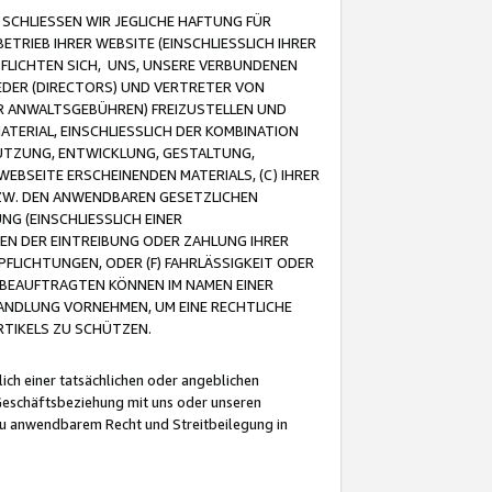
CHLIESSEN WIR JEGLICHE HAFTUNG FÜR
TRIEB IHRER WEBSITE (EINSCHLIESSLICH IHRER
FLICHTEN SICH, UNS, UNSERE VERBUNDENEN
EDER (DIRECTORS) UND VERTRETER VON
R ANWALTSGEBÜHREN) FREIZUSTELLEN UND
ATERIAL, EINSCHLIESSLICH DER KOMBINATION
NUTZUNG, ENTWICKLUNG, GESTALTUNG,
EBSEITE ERSCHEINENDEN MATERIALS, (C) IHRER
ZW. DEN ANWENDBAREN GESETZLICHEN
NG (EINSCHLIESSLICH EINER
BEN DER EINTREIBUNG ODER ZAHLUNG IHRER
LICHTUNGEN, ODER (F) FAHRLÄSSIGKEIT ODER
 BEAUFTRAGTEN KÖNNEN IM NAMEN EINER
HANDLUNG VORNEHMEN, UM EINE RECHTLICHE
TIKELS ZU SCHÜTZEN.
ich einer tatsächlichen oder angeblichen
Geschäftsbeziehung mit uns oder unseren
u anwendbarem Recht und Streitbeilegung in