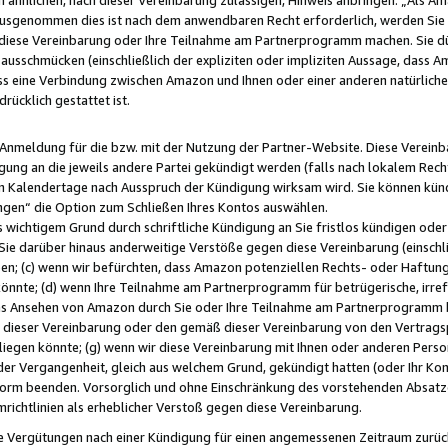
usgenommen dies ist nach dem anwendbaren Recht erforderlich, werden Sie 
f diese Vereinbarung oder Ihre Teilnahme am Partnerprogramm machen. Sie d
usschmücken (einschließlich der expliziten oder impliziten Aussage, dass A
 eine Verbindung zwischen Amazon und Ihnen oder einer anderen natürlichen 
rücklich gestattet ist.
r Anmeldung für die bzw. mit der Nutzung der Partner-Website. Diese Vereinb
gung an die jeweils andere Partei gekündigt werden (falls nach lokalem Rech
n Kalendertage nach Ausspruch der Kündigung wirksam wird. Sie können kündi
ngen“ die Option zum Schließen Ihres Kontos auswählen.
 wichtigem Grund durch schriftliche Kündigung an Sie fristlos kündigen oder I
 Sie darüber hinaus anderweitige Verstöße gegen diese Vereinbarung (einschli
ben; (c) wenn wir befürchten, dass Amazon potenziellen Rechts- oder Haftu
nnte; (d) wenn Ihre Teilnahme am Partnerprogramm für betrügerische, irref
das Ansehen von Amazon durch Sie oder Ihre Teilnahme am Partnerprogramm b
ieser Vereinbarung oder den gemäß dieser Vereinbarung von den Vertragspa
liegen könnte; (g) wenn wir diese Vereinbarung mit Ihnen oder anderen Perso
 der Vergangenheit, gleich aus welchem Grund, gekündigt hatten (oder Ihr Ko
rm beenden. Vorsorglich und ohne Einschränkung des vorstehenden Absatzes
richtlinien als erheblicher Verstoß gegen diese Vereinbarung.
e Vergütungen nach einer Kündigung für einen angemessenen Zeitraum zurückb