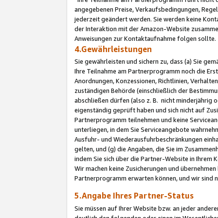
angegebenen Preise, Verkaufsbedingungen, Regeln
jederzeit geändert werden. Sie werden keine Konta
der Interaktion mit der Amazon-Website zusamme
Anweisungen zur Kontaktaufnahme folgen sollte.
4.Gewährleistungen
Sie gewährleisten und sichern zu, dass (a) Sie g
Ihre Teilnahme am Partnerprogramm noch die Erst
Anordnungen, Konzessionen, Richtlinien, Verhalten
zuständigen Behörde (einschließlich der Bestimmu
abschließen dürfen (also z. B. nicht minderjährig
eigenständig geprüft haben und sich nicht auf Zusi
Partnerprogramm teilnehmen und keine Servicean
unterliegen, in dem Sie Serviceangebote wahrneh
Ausfuhr- und Wiederausfuhrbeschränkungen einhal
gelten, und (g) die Angaben, die Sie im Zusammen
indem Sie sich über die Partner-Website in Ihrem
Wir machen keine Zusicherungen und übernehmen 
Partnerprogramm erwarten können, und wir sind n
5.Angabe Ihres Partner-Status
Sie müssen auf Ihrer Website bzw. an jeder ander
deutlich den folgenden oder einen im Wesentlichen