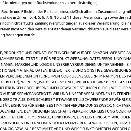
ge Stornierungen oder Rücksendungen zu berücksichtigen).
 Rechte und Pflichten der Parteien, einschließlich aller im Zusammenhang m
 die in Ziffern 3, 4, 5, 6, 7, 8, 10 und 11 dieser Vereinbarung sowie die in
er noch nicht erfüllte Zahlungsverpflichtungen aus dieser Vereinbarung, die
arteien nicht von den bereits entstandenen Verbindlichkeiten aus dieser Ver
gung begangen wurde.
 PRODUKTE UND DIENSTLEISTUNGEN, DIE AUF DER AMAZON-WEBSITE AN
GRAMMIERSCHNITTSTELLE FÜR PRODUKTWERBUNG, DATENFEEDS UND INH
-NAMEN, MARKEN UND LOGOS UNSERER VERBUNDENEN UNTERNEHMEN (EIN
IONEN, MATERIAL, DATEN, BILDER, TEXTE UND SONSTIGE GEWERBLICHE 
EREN VERBUNDENEN UNTERNEHMEN ODER LIZENZGEBERN IM RAHMEN DES 
NGEBOTE
“), WERDEN „WIE BESEHEN“ UND „WIE VERFÜGBAR“ BEREITGEST
CHERUNGEN ODER ÜBERNEHMEN GEWÄHRLEISTUNGEN GLEICH WELCHER AR
ZUG AUF DIE SERVICEANGEBOTE. WIR UND UNSERE VERBUNDENEN UNTERNEH
ANGEBOTE AUS; DIES SCHLIESST ETWAIGE STILLSCHWEIGENDE GEWÄHRLE
LITÄT, EIGNUNG FÜR EINEN BESTIMMTEN VERWENDUNGSZWECK, NICHTVER
OGENHEITEN, DEM ÜBLICHEN GESCHÄFTSVERKEHR, DER LEISTUNG ODER H
 BESCHAFFENHEIT, MERKMALE, FUNKTIONEN, DEN LEISTUNGSUMFANG ODER
VERBUNDENEN UNTERNEHMEN ODER LIZENZGEBER GEWÄHRLEISTEN, DASS D
HGÄNGIG BZW. AUF BESTIMMTE ART UND WEISE FUNKTIONIEREN WERDEN 