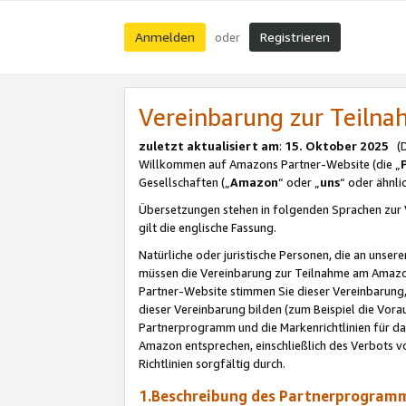
Anmelden
Registrieren
oder
Vereinbarung zur Teil
zuletzt aktualisiert am
:
15. Oktober 2025
(De
Willkommen auf Amazons Partner-Website (die „
Gesellschaften („
Amazon
“ oder „
uns
“ oder ähnl
Übersetzungen stehen in folgenden Sprachen zur 
gilt die englische Fassung.
Natürliche oder juristische Personen, die an uns
müssen die Vereinbarung zur Teilnahme am Amaz
Partner-Website stimmen Sie dieser Vereinbarung,
dieser Vereinbarung bilden (zum Beispiel die Vo
Partnerprogramm und die Markenrichtlinien für da
Amazon entsprechen, einschließlich des Verbots vo
Richtlinien sorgfältig durch.
1.Beschreibung des Partnerprogra