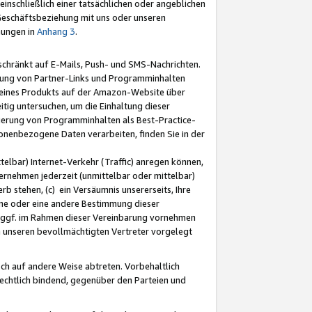
nschließlich einer tatsächlichen oder angeblichen
Geschäftsbeziehung mit uns oder unseren
mungen in
Anhang 3
.
schränkt auf E-Mails, Push- und SMS-Nachrichten.
ellung von Partner-Links und Programminhalten
 eines Produkts auf der Amazon-Website über
tig untersuchen, um die Einhaltung dieser
ntierung von Programminhalten als Best-Practice-
sonenbezogene Daten verarbeiten, finden Sie in der
telbar) Internet-Verkehr (Traffic) anregen können,
rnehmen jederzeit (unmittelbar oder mittelbar)
b stehen, (c) ein Versäumnis unsererseits, Ihre
fene oder eine andere Bestimmung dieser
r ggf. im Rahmen dieser Vereinbarung vornehmen
ch unseren bevollmächtigten Vertreter vorgelegt
ch auf andere Weise abtreten. Vorbehaltlich
rechtlich bindend, gegenüber den Parteien und