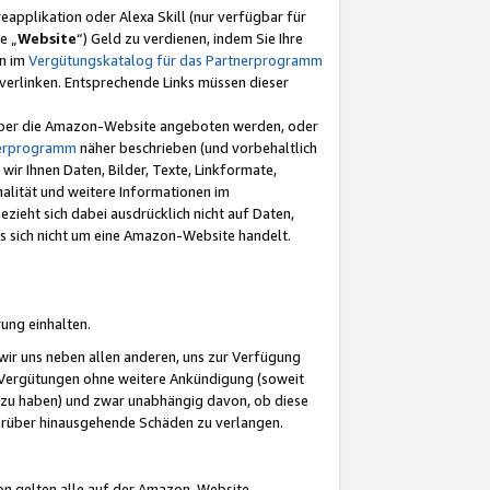
eapplikation oder Alexa Skill (nur verfügbar für
e „
Website
“) Geld zu verdienen, indem Sie Ihre
en im
Vergütungskatalog für das Partnerprogramm
t) verlinken. Entsprechende Links müssen dieser
e über die Amazon-Website angeboten werden, oder
nerprogramm
näher beschrieben (und vorbehaltlich
ir Ihnen Daten, Bilder, Texte, Linkformate,
alität und weitere Informationen im
zieht sich dabei ausdrücklich nicht auf Daten,
es sich nicht um eine Amazon-Website handelt.
rung einhalten.
ir uns neben allen anderen, uns zur Verfügung
n Vergütungen ohne weitere Ankündigung (soweit
 zu haben) und zwar unabhängig davon, ob diese
darüber hinausgehende Schäden zu verlangen.
on gelten alle auf der Amazon-Website