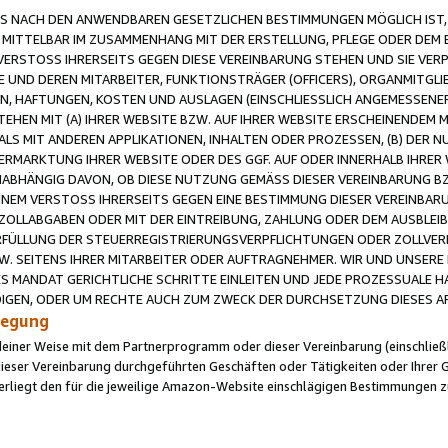
 NACH DEN ANWENDBAREN GESETZLICHEN BESTIMMUNGEN MÖGLICH IST, S
MITTELBAR IM ZUSAMMENHANG MIT DER ERSTELLUNG, PFLEGE ODER DEM BE
ERSTOSS IHRERSEITS GEGEN DIESE VEREINBARUNG STEHEN UND SIE VERP
UND DEREN MITARBEITER, FUNKTIONSTRÄGER (OFFICERS), ORGANMITGLI
N, HAFTUNGEN, KOSTEN UND AUSLAGEN (EINSCHLIESSLICH ANGEMESSENE
HEN MIT (A) IHRER WEBSITE BZW. AUF IHRER WEBSITE ERSCHEINENDEM M
LS MIT ANDEREN APPLIKATIONEN, INHALTEN ODER PROZESSEN, (B) DER 
RMARKTUNG IHRER WEBSITE ODER DES GGF. AUF ODER INNERHALB IHRER W
ABHÄNGIG DAVON, OB DIESE NUTZUNG GEMÄSS DIESER VEREINBARUNG B
EINEM VERSTOSS IHRERSEITS GEGEN EINE BESTIMMUNG DIESER VEREINBARU
D ZOLLABGABEN ODER MIT DER EINTREIBUNG, ZAHLUNG ODER DEM AUSBLEI
FÜLLUNG DER STEUERREGISTRIERUNGSVERPFLICHTUNGEN ODER ZOLLVERPF
W. SEITENS IHRER MITARBEITER ODER AUFTRAGNEHMER. WIR UND UNSERE
ES MANDAT GERICHTLICHE SCHRITTE EINLEITEN UND JEDE PROZESSUALE 
GEN, ODER UM RECHTE AUCH ZUM ZWECK DER DURCHSETZUNG DIESES AR
ilegung
endeiner Weise mit dem Partnerprogramm oder dieser Vereinbarung (einschließl
ieser Vereinbarung durchgeführten Geschäften oder Tätigkeiten oder Ihrer 
iegt den für die jeweilige Amazon-Website einschlägigen Bestimmungen z