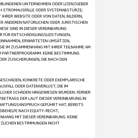
VERBUNDENEN UNTERNEHMEN ODER LIZENZGEBER
ICH STROMAUSFÄLLE ODER SYSTEMABSTÜRZE;
IHRER WEBSITE ODER VON DATEN, BILDERN,
ER ANDEREN NATÜRLICHEN ODER JURISTISCHEN
ESE SIND IN DIESER VEREINBARUNG
R FÜR ENTSCHÄDIGUNGSLEISTUNGEN,
EINNAHMEN, ERWARTETEN UMSÄTZEN,
SIE IM ZUSAMMENHANG MIT IHRER TEILNAHME AM
M PARTNERPROGRAMM. KEINE BESTIMMUNG
DER ZUSICHERUNGEN, DIE NACH DEN
GESCHÄDEN, KONKRETE ODER EXEMPLARISCHE
SFALL ODER DATENVERLUST, DIE IM
OLCHER SCHÄDEN HINGEWIESEN WURDEN. FERNER
BETRAGS DER LAUT DIESER VEREINBARUNG IN
HAFTUNGSANSPRUCH GEFÜHRT HAT, BEREITS
SBEHELFE NACH EQUITY-RECHT,
NHANG MIT DIESER VEREINBARUNG. KEINE
TZLICHEN BESTIMMUNGEN NICHT