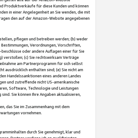
und Produktverkäufe für diese Kunden und können
nden in einer Angelegenheit an Sie wenden, die mit
e-Fragen den auf der Amazon-Website angegebenen
stellen, pflegen und betreiben werden; (b) weder
e Bestimmungen, Verordnungen, Vorschriften,
-beschlüsse oder andere Auflagen einer für Sie
 verstoßen; (c) Sie rechtswirksam Verträge
r Teilnahme am Partnerprogramm für sich selbst
t ausdrücklich enthalten sind; (e) Sie nicht am
den Handelssanktionen eines anderen Landes
gen und zutreffende nicht US-amerikanische
ren, Software, Technologie und Leistungen
sind. Sie können Ihre Angaben aktualisieren,
men, das Sie im Zusammenhang mit dem
 Erwartungen vornehmen.
ogramminhalten durch Sie genehmigt, klar und
zon-Partner verdiene ich an qualifizierten