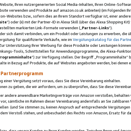
ebsite, Ihren nutzergenerierten Social Media-Inhalten, Ihren Online-Softwar
ebsite verwenden und Produkte auf amazon.co.uk anbieten) (im Folgenden Ihr
-Websites bzw., sofern dies an Ihrem Standort verfügbar ist, einer ander
ite
“) oder (ii) mit der Partner-ID in Alexa Skill (über das Alexa Shopping Ki
estellten markierten Link-Formate verwenden („
Partner-Links
“).
oder sich damit verbinden, um ein Produkt oder Leistungen zu erwerben, di
gütung für qualifizierte Verkäufe, wie im
Vergütungskatalog für das Part
Zur Unterstützung Ihrer Werbung für diese Produkte oder Leistungen können w
linkungs-Tools, Schnittstellen für Anwendungsprogramme, die Alexa-Funktion
Programminhalte
“) zur Verfügung stellen. Der Begriff „Programminhalte“ be
halte in Bezug auf Produkte, die auf Websites angeboten werden, bei denen 
as Partnerprogramm
einer Vergütung setzt voraus, dass Sie diese Vereinbarung einhalten.
ionen zu geben, die wir anfordern, um zu überprüfen, dass Sie diese Vereinba
oder andere anwendbare Marketingverträge von Amazon verstoßen, behalten w
 vor, sämtliche im Rahmen dieser Vereinbarung andernfalls an Sie zahlbare
tellen (und Sie stimmen zu, keinen Anspruch auf entsprechende Vergütungen
 dem Verstoß stehen, und unbeschadet des Rechts von Amazon, Ersatz für 
azu, dass unsere Kunden zu Ihren Kunden werden. Zwischen Ihnen und Amaz