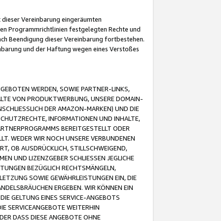
it dieser Vereinbarung eingeräumten
 den Programmrichtlinien festgelegten Rechte und
 nach Beendigung dieser Vereinbarung fortbestehen.
einbarung und der Haftung wegen eines Verstoßes
GEBOTEN WERDEN, SOWIE PARTNER-LINKS,
ALTE VON PRODUKTWERBUNG, UNSERE DOMAIN-
SCHLIESSLICH DER AMAZON-MARKEN) UND DIE
SCHUTZRECHTE, INFORMATIONEN UND INHALTE,
PARTNERPROGRAMMS BEREITGESTELLT ODER
ELLT. WEDER WIR NOCH UNSERE VERBUNDENEN
T, OB AUSDRÜCKLICH, STILLSCHWEIGEND,
MEN UND LIZENZGEBER SCHLIESSEN JEGLICHE
ISTUNGEN BEZÜGLICH RECHTSMÄNGELN,
LETZUNG SOWIE GEWÄHRLEISTUNGEN EIN, DIE
ANDELSBRÄUCHEN ERGEBEN. WIR KÖNNEN EIN
 DIE GELTUNG EINES SERVICE-ANGEBOTS
IE SERVICEANGEBOTE WEITERHIN
ODER DASS DIESE ANGEBOTE OHNE