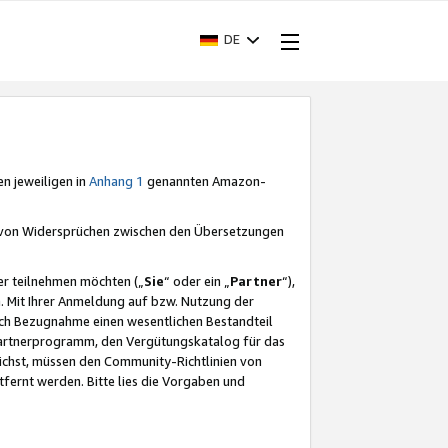
DE
en jeweiligen in
Anhang 1
genannten Amazon-
e von Widersprüchen zwischen den Übersetzungen
er teilnehmen möchten („
Sie
“ oder ein „
Partner
“),
. Mit Ihrer Anmeldung auf bzw. Nutzung der
durch Bezugnahme einen wesentlichen Bestandteil
 Partnerprogramm, den Vergütungskatalog für das
ichst, müssen den Community-Richtlinien von
fernt werden. Bitte lies die Vorgaben und