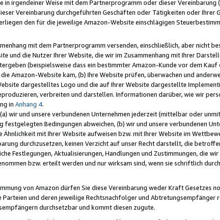
e in irgendeiner Weise mit dem Partnerprogramm oder dieser Vereinbarung (ei
ieser Vereinbarung durchgeführten Geschäften oder Tätigkeiten oder Ihrer 
liegen den für die jeweilige Amazon-Website einschlägigen Steuerbestim
mmenhang mit dem Partnerprogramm versenden, einschließlich, aber nicht be
site und die Nutzer Ihrer Website, die wir im Zusammenhang mit Ihrer Darst
itergeben (beispielsweise dass ein bestimmter Amazon-Kunde vor dem Kauf
uf die Amazon-Website kam, (b) Ihre Website prüfen, überwachen und anderwei
r Website dargestelltes Logo und die auf Ihrer Website dargestellte Impleme
reproduzieren, verbreiten und darstellen. Informationen darüber, wie wir per
ng in
Anhang 4
.
 (a) wir und unsere verbundenen Unternehmen jederzeit (mittelbar oder unmit
ng festgelegten Bedingungen abweichen, (b) wir und unsere verbundenen Unte
 Ähnlichkeit mit Ihrer Website aufweisen bzw. mit Ihrer Website im Wettbewer
barung durchzusetzen, keinen Verzicht auf unser Recht darstellt, die betrof
liche Festlegungen, Aktualisierungen, Handlungen und Zustimmungen, die wi
enommen bzw. erteilt werden und nur wirksam sind, wenn sie schriftlich dur
stimmung von Amazon dürfen Sie diese Vereinbarung weder Kraft Gesetzes no
die Parteien und deren jeweilige Rechtsnachfolger und Abtretungsempfänger 
ngsempfängern durchsetzbar und kommt diesen zugute.