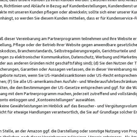
, Richtlinien und Abläufe in Bezug auf Kundenbestellungen, Kundendienst 
kte mit unseren Kunden pflegen oder abwickeln; sollte sich einer unserer Ku
nhängt, so werden Sie diesem Kunden mitteilen, dass er für Kundenservic
emäß dieser Vereinbarung am Partnerprogramm teilnehmen und Ihre Website er
ellung, Pflege oder der Betrieb Ihrer Website gegen anwendbare gesetzlich
skodizes, Branchenstandards, Selbstregulierungsregeln, Gerichtsurteile und 
ngen zu elektronischer Kommunikation, Datenschutz, Werbung und Marketing)
 oder aus anderen Gründen nicht geschäftsfähig sind); (d) Sie den Nutzen de
cherungen, Garantien oder Aussagen verlassen, die in dieser Vereinbarung nich
gebote nutzen, wenn Sie US-Handelssanktionen oder US-Recht entsprechen
men; (f) Sie alle US-amerikanischen Ausfuhr- und Wiederausfuhrbeschränkun
ten, die den Bestimmungen der US-Gesetze entsprechen und ggf. für die Wa
hang mit dem Partnerprogramm machen, jederzeit zutreffend und vollständig 
 Konto einloggen und „Kontoeinstellungen“ auswählen.
keine Gewährleistungen im Hinblick auf das Besucher- und Vergütungsvolu
icht für etwaige Handlungen verantwortlich, die Sie auf Grundlage solcher
en Stelle, an der Amazon ggf. die Darstellung oder sonstige Nutzung von Pr
 ähnlichen, nach dieser Vereinbarung zulässigen, Hinweis anbringen: „Als Ama