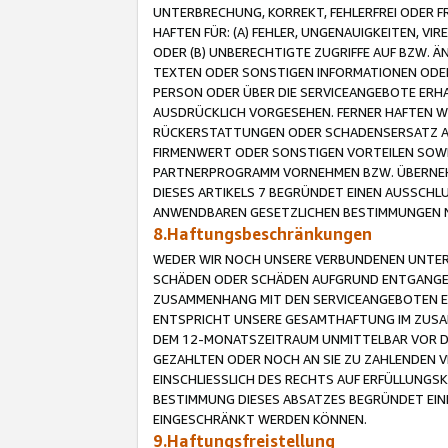
UNTERBRECHUNG, KORREKT, FEHLERFREI ODER 
HAFTEN FÜR: (A) FEHLER, UNGENAUIGKEITEN, 
ODER (B) UNBERECHTIGTE ZUGRIFFE AUF BZW. 
TEXTEN ODER SONSTIGEN INFORMATIONEN ODER 
PERSON ODER ÜBER DIE SERVICEANGEBOTE ERHA
AUSDRÜCKLICH VORGESEHEN. FERNER HAFTEN 
RÜCKERSTATTUNGEN ODER SCHADENSERSATZ AU
FIRMENWERT ODER SONSTIGEN VORTEILEN SOWIE
PARTNERPROGRAMM VORNEHMEN BZW. ÜBERNEHM
DIESES ARTIKELS 7 BEGRÜNDET EINEN AUSSCH
ANWENDBAREN GESETZLICHEN BESTIMMUNGEN 
8.Haftungsbeschränkungen
WEDER WIR NOCH UNSERE VERBUNDENEN UNTERN
SCHÄDEN ODER SCHÄDEN AUFGRUND ENTGANGENE
ZUSAMMENHANG MIT DEN SERVICEANGEBOTEN EN
ENTSPRICHT UNSERE GESAMTHAFTUNG IM ZUSAM
DEM 12-MONATSZEITRAUM UNMITTELBAR VOR DE
GEZAHLTEN ODER NOCH AN SIE ZU ZAHLENDEN V
EINSCHLIESSLICH DES RECHTS AUF ERFÜLLUNGS
BESTIMMUNG DIESES ABSATZES BEGRÜNDET EI
EINGESCHRÄNKT WERDEN KÖNNEN.
9.Haftungsfreistellung