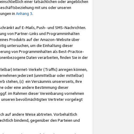
nschließlich einer tatsächlichen oder angeblichen
Geschäftsbeziehung mit uns oder unseren
mungen in
Anhang 3
.
schränkt auf E-Mails, Push- und SMS-Nachrichten.
ellung von Partner-Links und Programminhalten
 eines Produkts auf der Amazon-Website über
tig untersuchen, um die Einhaltung dieser
ntierung von Programminhalten als Best-Practice-
sonenbezogene Daten verarbeiten, finden Sie in der
telbar) Internet-Verkehr (Traffic) anregen können,
rnehmen jederzeit (unmittelbar oder mittelbar)
b stehen, (c) ein Versäumnis unsererseits, Ihre
fene oder eine andere Bestimmung dieser
r ggf. im Rahmen dieser Vereinbarung vornehmen
ch unseren bevollmächtigten Vertreter vorgelegt
ch auf andere Weise abtreten. Vorbehaltlich
rechtlich bindend, gegenüber den Parteien und