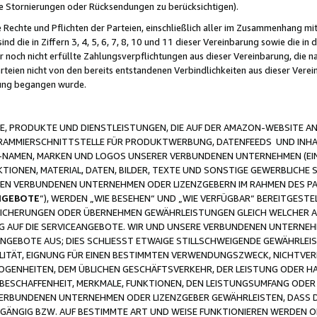
ge Stornierungen oder Rücksendungen zu berücksichtigen).
 Rechte und Pflichten der Parteien, einschließlich aller im Zusammenhang m
 die in Ziffern 3, 4, 5, 6, 7, 8, 10 und 11 dieser Vereinbarung sowie die in
er noch nicht erfüllte Zahlungsverpflichtungen aus dieser Vereinbarung, die
arteien nicht von den bereits entstandenen Verbindlichkeiten aus dieser Ver
gung begangen wurde.
 PRODUKTE UND DIENSTLEISTUNGEN, DIE AUF DER AMAZON-WEBSITE AN
GRAMMIERSCHNITTSTELLE FÜR PRODUKTWERBUNG, DATENFEEDS UND INH
-NAMEN, MARKEN UND LOGOS UNSERER VERBUNDENEN UNTERNEHMEN (EIN
IONEN, MATERIAL, DATEN, BILDER, TEXTE UND SONSTIGE GEWERBLICHE 
EREN VERBUNDENEN UNTERNEHMEN ODER LIZENZGEBERN IM RAHMEN DES 
NGEBOTE
“), WERDEN „WIE BESEHEN“ UND „WIE VERFÜGBAR“ BEREITGEST
CHERUNGEN ODER ÜBERNEHMEN GEWÄHRLEISTUNGEN GLEICH WELCHER AR
ZUG AUF DIE SERVICEANGEBOTE. WIR UND UNSERE VERBUNDENEN UNTERNEH
ANGEBOTE AUS; DIES SCHLIESST ETWAIGE STILLSCHWEIGENDE GEWÄHRLE
LITÄT, EIGNUNG FÜR EINEN BESTIMMTEN VERWENDUNGSZWECK, NICHTVER
OGENHEITEN, DEM ÜBLICHEN GESCHÄFTSVERKEHR, DER LEISTUNG ODER H
 BESCHAFFENHEIT, MERKMALE, FUNKTIONEN, DEN LEISTUNGSUMFANG ODER
VERBUNDENEN UNTERNEHMEN ODER LIZENZGEBER GEWÄHRLEISTEN, DASS D
HGÄNGIG BZW. AUF BESTIMMTE ART UND WEISE FUNKTIONIEREN WERDEN 