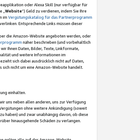
eapplikation oder Alexa Skill (nur verfügbar für
e „
Website
“) Geld zu verdienen, indem Sie Ihre
en im
Vergütungskatalog für das Partnerprogramm
t) verlinken. Entsprechende Links müssen dieser
e über die Amazon-Website angeboten werden, oder
nerprogramm
näher beschrieben (und vorbehaltlich
ir Ihnen Daten, Bilder, Texte, Linkformate,
alität und weitere Informationen im
zieht sich dabei ausdrücklich nicht auf Daten,
es sich nicht um eine Amazon-Website handelt.
rung einhalten.
ir uns neben allen anderen, uns zur Verfügung
n Vergütungen ohne weitere Ankündigung (soweit
 zu haben) und zwar unabhängig davon, ob diese
darüber hinausgehende Schäden zu verlangen.
on gelten alle auf der Amazon-Website