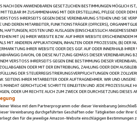
 NACH DEN ANWENDBAREN GESETZLICHEN BESTIMMUNGEN MÖGLICH IST, S
MITTELBAR IM ZUSAMMENHANG MIT DER ERSTELLUNG, PFLEGE ODER DEM BE
ERSTOSS IHRERSEITS GEGEN DIESE VEREINBARUNG STEHEN UND SIE VERP
UND DEREN MITARBEITER, FUNKTIONSTRÄGER (OFFICERS), ORGANMITGLI
N, HAFTUNGEN, KOSTEN UND AUSLAGEN (EINSCHLIESSLICH ANGEMESSENE
HEN MIT (A) IHRER WEBSITE BZW. AUF IHRER WEBSITE ERSCHEINENDEM M
LS MIT ANDEREN APPLIKATIONEN, INHALTEN ODER PROZESSEN, (B) DER 
RMARKTUNG IHRER WEBSITE ODER DES GGF. AUF ODER INNERHALB IHRER W
ABHÄNGIG DAVON, OB DIESE NUTZUNG GEMÄSS DIESER VEREINBARUNG B
EINEM VERSTOSS IHRERSEITS GEGEN EINE BESTIMMUNG DIESER VEREINBARU
D ZOLLABGABEN ODER MIT DER EINTREIBUNG, ZAHLUNG ODER DEM AUSBLEI
FÜLLUNG DER STEUERREGISTRIERUNGSVERPFLICHTUNGEN ODER ZOLLVERPF
W. SEITENS IHRER MITARBEITER ODER AUFTRAGNEHMER. WIR UND UNSERE
ES MANDAT GERICHTLICHE SCHRITTE EINLEITEN UND JEDE PROZESSUALE 
GEN, ODER UM RECHTE AUCH ZUM ZWECK DER DURCHSETZUNG DIESES AR
ilegung
endeiner Weise mit dem Partnerprogramm oder dieser Vereinbarung (einschließl
ieser Vereinbarung durchgeführten Geschäften oder Tätigkeiten oder Ihrer 
iegt den für die jeweilige Amazon-Website einschlägigen Bestimmungen z