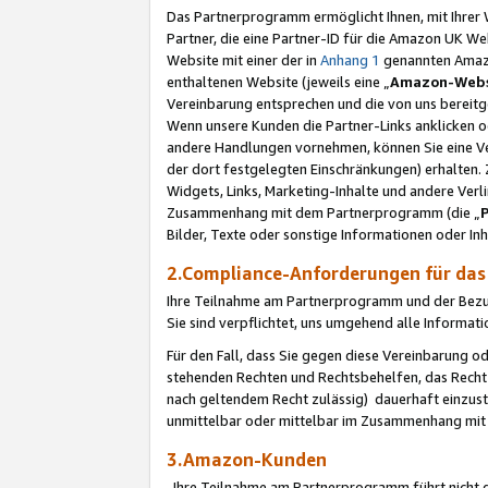
Das Partnerprogramm ermöglicht Ihnen, mit Ihrer W
Partner, die eine Partner-ID für die Amazon UK W
Website mit einer der in
Anhang 1
genannten Amazon
enthaltenen Website (jeweils eine „
Amazon-Webs
Vereinbarung entsprechen und die von uns bereitg
Wenn unsere Kunden die Partner-Links anklicken 
andere Handlungen vornehmen, können Sie eine Ver
der dort festgelegten Einschränkungen) erhalten. 
Widgets, Links, Marketing-Inhalte und andere Ver
Zusammenhang mit dem Partnerprogramm (die „
Bilder, Texte oder sonstige Informationen oder In
2.Compliance-Anforderungen für d
Ihre Teilnahme am Partnerprogramm und der Bezug 
Sie sind verpflichtet, uns umgehend alle Informat
Für den Fall, dass Sie gegen diese Vereinbarung 
stehenden Rechten und Rechtsbehelfen, das Recht
nach geltendem Recht zulässig) dauerhaft einzus
unmittelbar oder mittelbar im Zusammenhang mit
3.Amazon-Kunden
Ihre Teilnahme am Partnerprogramm führt nicht d