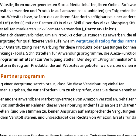
ebsite, Ihren nutzergenerierten Social Media-Inhalten, Ihren Online-Softwar
ebsite verwenden und Produkte auf amazon.co.uk anbieten) (im Folgenden Ihr
-Websites bzw., sofern dies an Ihrem Standort verfügbar ist, einer ander
ite
“) oder (ii) mit der Partner-ID in Alexa Skill (über das Alexa Shopping Ki
estellten markierten Link-Formate verwenden („
Partner-Links
“).
oder sich damit verbinden, um ein Produkt oder Leistungen zu erwerben, di
gütung für qualifizierte Verkäufe, wie im
Vergütungskatalog für das Part
Zur Unterstützung Ihrer Werbung für diese Produkte oder Leistungen können w
linkungs-Tools, Schnittstellen für Anwendungsprogramme, die Alexa-Funktion
Programminhalte
“) zur Verfügung stellen. Der Begriff „Programminhalte“ be
halte in Bezug auf Produkte, die auf Websites angeboten werden, bei denen 
as Partnerprogramm
einer Vergütung setzt voraus, dass Sie diese Vereinbarung einhalten.
ionen zu geben, die wir anfordern, um zu überprüfen, dass Sie diese Vereinba
oder andere anwendbare Marketingverträge von Amazon verstoßen, behalten w
 vor, sämtliche im Rahmen dieser Vereinbarung andernfalls an Sie zahlbare
tellen (und Sie stimmen zu, keinen Anspruch auf entsprechende Vergütungen
 dem Verstoß stehen, und unbeschadet des Rechts von Amazon, Ersatz für 
azu, dass unsere Kunden zu Ihren Kunden werden. Zwischen Ihnen und Amaz