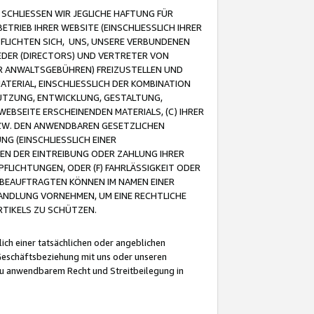
CHLIESSEN WIR JEGLICHE HAFTUNG FÜR
TRIEB IHRER WEBSITE (EINSCHLIESSLICH IHRER
FLICHTEN SICH, UNS, UNSERE VERBUNDENEN
EDER (DIRECTORS) UND VERTRETER VON
R ANWALTSGEBÜHREN) FREIZUSTELLEN UND
ATERIAL, EINSCHLIESSLICH DER KOMBINATION
NUTZUNG, ENTWICKLUNG, GESTALTUNG,
EBSEITE ERSCHEINENDEN MATERIALS, (C) IHRER
ZW. DEN ANWENDBAREN GESETZLICHEN
NG (EINSCHLIESSLICH EINER
BEN DER EINTREIBUNG ODER ZAHLUNG IHRER
LICHTUNGEN, ODER (F) FAHRLÄSSIGKEIT ODER
 BEAUFTRAGTEN KÖNNEN IM NAMEN EINER
HANDLUNG VORNEHMEN, UM EINE RECHTLICHE
TIKELS ZU SCHÜTZEN.
ich einer tatsächlichen oder angeblichen
Geschäftsbeziehung mit uns oder unseren
u anwendbarem Recht und Streitbeilegung in