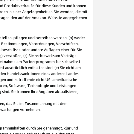
und Produktverkäufe für diese Kunden und können
nden in einer Angelegenheit an Sie wenden, die mit
e-Fragen den auf der Amazon-Website angegebenen
stellen, pflegen und betreiben werden; (b) weder
e Bestimmungen, Verordnungen, Vorschriften,
-beschlüsse oder andere Auflagen einer für Sie
 verstoßen; (c) Sie rechtswirksam Verträge
r Teilnahme am Partnerprogramm für sich selbst
t ausdrücklich enthalten sind; (e) Sie nicht am
den Handelssanktionen eines anderen Landes
gen und zutreffende nicht US-amerikanische
ren, Software, Technologie und Leistungen
sind. Sie können Ihre Angaben aktualisieren,
men, das Sie im Zusammenhang mit dem
 Erwartungen vornehmen.
ogramminhalten durch Sie genehmigt, klar und
zon-Partner verdiene ich an qualifizierten