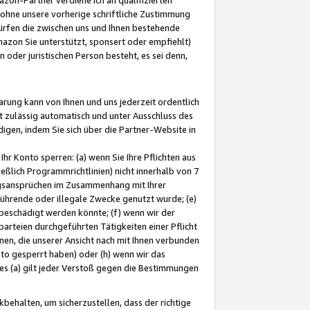
ohne unsere vorherige schriftliche Zustimmung
ürfen die zwischen uns und Ihnen bestehende
mazon Sie unterstützt, sponsert oder empfiehlt)
oder juristischen Person besteht, es sei denn,
arung kann von Ihnen und uns jederzeit ordentlich
t zulässig automatisch und unter Ausschluss des
gen, indem Sie sich über die Partner-Website in
hr Konto sperren: (a) wenn Sie Ihre Pflichten aus
eßlich Programmrichtlinien) nicht innerhalb von 7
ngsansprüchen im Zusammenhang mit Ihrer
ührende oder illegale Zwecke genutzt wurde; (e)
eschädigt werden könnte; (f) wenn wir der
rteien durchgeführten Tätigkeiten einer Pflicht
nen, die unserer Ansicht nach mit Ihnen verbunden
nto gesperrt haben) oder (h) wenn wir das
 (a) gilt jeder Verstoß gegen die Bestimmungen
ehalten, um sicherzustellen, dass der richtige