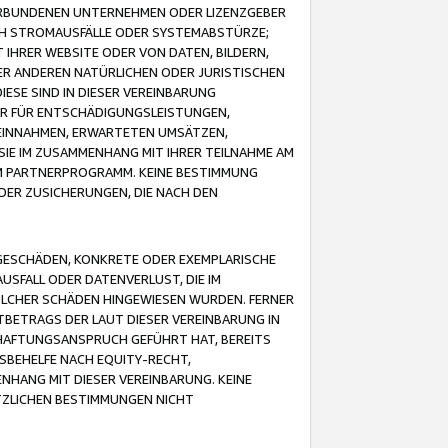
VERBUNDENEN UNTERNEHMEN ODER LIZENZGEBER
ICH STROMAUSFÄLLE ODER SYSTEMABSTÜRZE;
IHRER WEBSITE ODER VON DATEN, BILDERN,
ER ANDEREN NATÜRLICHEN ODER JURISTISCHEN
ESE SIND IN DIESER VEREINBARUNG
R FÜR ENTSCHÄDIGUNGSLEISTUNGEN,
EINNAHMEN, ERWARTETEN UMSÄTZEN,
SIE IM ZUSAMMENHANG MIT IHRER TEILNAHME AM
M PARTNERPROGRAMM. KEINE BESTIMMUNG
DER ZUSICHERUNGEN, DIE NACH DEN
GESCHÄDEN, KONKRETE ODER EXEMPLARISCHE
SFALL ODER DATENVERLUST, DIE IM
OLCHER SCHÄDEN HINGEWIESEN WURDEN. FERNER
BETRAGS DER LAUT DIESER VEREINBARUNG IN
HAFTUNGSANSPRUCH GEFÜHRT HAT, BEREITS
SBEHELFE NACH EQUITY-RECHT,
NHANG MIT DIESER VEREINBARUNG. KEINE
TZLICHEN BESTIMMUNGEN NICHT