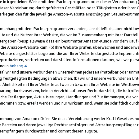
e in irgendeiner Weise mit dem Partnerprogramm oder dieser Vereinbarung (ei
ieser Vereinbarung durchgeführten Geschäften oder Tätigkeiten oder Ihrer 
liegen den für die jeweilige Amazon-Website einschlägigen Steuerbestim
mmenhang mit dem Partnerprogramm versenden, einschließlich, aber nicht be
site und die Nutzer Ihrer Website, die wir im Zusammenhang mit Ihrer Darst
itergeben (beispielsweise dass ein bestimmter Amazon-Kunde vor dem Kauf
uf die Amazon-Website kam, (b) Ihre Website prüfen, überwachen und anderwei
r Website dargestelltes Logo und die auf Ihrer Website dargestellte Impleme
reproduzieren, verbreiten und darstellen. Informationen darüber, wie wir per
ng in
Anhang 4
.
 (a) wir und unsere verbundenen Unternehmen jederzeit (mittelbar oder unmit
ng festgelegten Bedingungen abweichen, (b) wir und unsere verbundenen Unte
 Ähnlichkeit mit Ihrer Website aufweisen bzw. mit Ihrer Website im Wettbewer
barung durchzusetzen, keinen Verzicht auf unser Recht darstellt, die betrof
liche Festlegungen, Aktualisierungen, Handlungen und Zustimmungen, die wi
enommen bzw. erteilt werden und nur wirksam sind, wenn sie schriftlich dur
stimmung von Amazon dürfen Sie diese Vereinbarung weder Kraft Gesetzes no
die Parteien und deren jeweilige Rechtsnachfolger und Abtretungsempfänger 
ngsempfängern durchsetzbar und kommt diesen zugute.