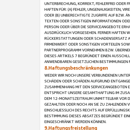
UNTERBRECHUNG, KORREKT, FEHLERFREI ODER 
HAFTEN FÜR: (A) FEHLER, UNGENAUIGKEITEN, 
ODER (B) UNBERECHTIGTE ZUGRIFFE AUF BZW. 
TEXTEN ODER SONSTIGEN INFORMATIONEN ODER 
PERSON ODER ÜBER DIE SERVICEANGEBOTE ERHA
AUSDRÜCKLICH VORGESEHEN. FERNER HAFTEN 
RÜCKERSTATTUNGEN ODER SCHADENSERSATZ AU
FIRMENWERT ODER SONSTIGEN VORTEILEN SOWIE
PARTNERPROGRAMM VORNEHMEN BZW. ÜBERNEHM
DIESES ARTIKELS 7 BEGRÜNDET EINEN AUSSCH
ANWENDBAREN GESETZLICHEN BESTIMMUNGEN 
8.Haftungsbeschränkungen
WEDER WIR NOCH UNSERE VERBUNDENEN UNTERN
SCHÄDEN ODER SCHÄDEN AUFGRUND ENTGANGENE
ZUSAMMENHANG MIT DEN SERVICEANGEBOTEN EN
ENTSPRICHT UNSERE GESAMTHAFTUNG IM ZUSAM
DEM 12-MONATSZEITRAUM UNMITTELBAR VOR DE
GEZAHLTEN ODER NOCH AN SIE ZU ZAHLENDEN V
EINSCHLIESSLICH DES RECHTS AUF ERFÜLLUNGS
BESTIMMUNG DIESES ABSATZES BEGRÜNDET EI
EINGESCHRÄNKT WERDEN KÖNNEN.
9.Haftungsfreistellung