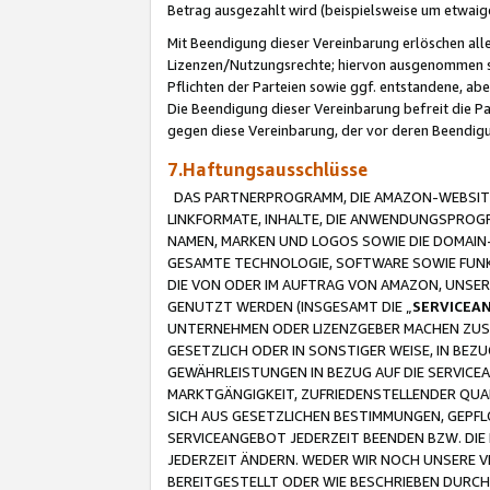
Betrag ausgezahlt wird (beispielsweise um etwai
Mit Beendigung dieser Vereinbarung erlöschen alle
Lizenzen/Nutzungsrechte; hiervon ausgenommen sind
Pflichten der Parteien sowie ggf. entstandene, ab
Die Beendigung dieser Vereinbarung befreit die P
gegen diese Vereinbarung, der vor deren Beendi
7.Haftungsausschlüsse
DAS PARTNERPROGRAMM, DIE AMAZON-WEBSITE,
LINKFORMATE, INHALTE, DIE ANWENDUNGSPRO
NAMEN, MARKEN UND LOGOS SOWIE DIE DOMAIN
GESAMTE TECHNOLOGIE, SOFTWARE SOWIE FUNKT
DIE VON ODER IM AUFTRAG VON AMAZON, UNS
GENUTZT WERDEN (INSGESAMT DIE „
SERVICEA
UNTERNEHMEN ODER LIZENZGEBER MACHEN ZUSI
GESETZLICH ODER IN SONSTIGER WEISE, IN BE
GEWÄHRLEISTUNGEN IN BEZUG AUF DIE SERVICE
MARKTGÄNGIGKEIT, ZUFRIEDENSTELLENDER QUA
SICH AUS GESETZLICHEN BESTIMMUNGEN, GEPFL
SERVICEANGEBOT JEDERZEIT BEENDEN BZW. DIE
JEDERZEIT ÄNDERN. WEDER WIR NOCH UNSERE 
BEREITGESTELLT ODER WIE BESCHRIEBEN DURC