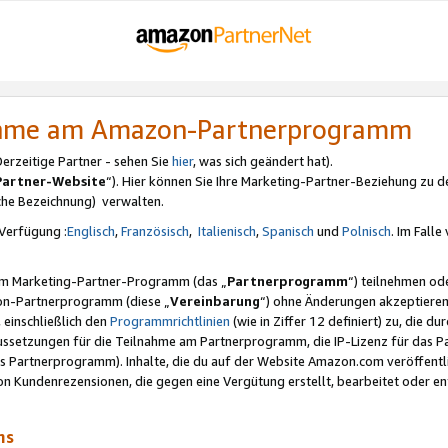
nahme am Amazon-Partnerprogramm
rzeitige Partner - sehen Sie
hier
, was sich geändert hat).
Partner-Website
“). Hier können Sie Ihre Marketing-Partner-Beziehung zu d
iche Bezeichnung) verwalten.
Verfügung :
Englisch
,
Französisch
,
Italienisch
,
Spanisch
und
Polnisch
. Im Fall
erem Marketing-Partner-Programm (das „
Partnerprogramm
“) teilnehmen od
on-Partnerprogramm (diese „
Vereinbarung
“) ohne Änderungen akzeptieren
 einschließlich den
Programmrichtlinien
(wie in Ziffer 12 definiert) zu, die 
raussetzungen für die Teilnahme am Partnerprogramm, die IP-Lizenz für das
s Partnerprogramm). Inhalte, die du auf der Website Amazon.com veröffentl
n Kundenrezensionen, die gegen eine Vergütung erstellt, bearbeitet oder ent
mms