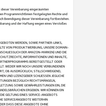
it dieser Vereinbarung eingeräumten
 den Programmrichtlinien festgelegten Rechte und
 nach Beendigung dieser Vereinbarung fortbestehen.
einbarung und der Haftung wegen eines Verstoßes
GEBOTEN WERDEN, SOWIE PARTNER-LINKS,
ALTE VON PRODUKTWERBUNG, UNSERE DOMAIN-
SCHLIESSLICH DER AMAZON-MARKEN) UND DIE
SCHUTZRECHTE, INFORMATIONEN UND INHALTE,
PARTNERPROGRAMMS BEREITGESTELLT ODER
ELLT. WEDER WIR NOCH UNSERE VERBUNDENEN
T, OB AUSDRÜCKLICH, STILLSCHWEIGEND,
MEN UND LIZENZGEBER SCHLIESSEN JEGLICHE
ISTUNGEN BEZÜGLICH RECHTSMÄNGELN,
LETZUNG SOWIE GEWÄHRLEISTUNGEN EIN, DIE
ANDELSBRÄUCHEN ERGEBEN. WIR KÖNNEN EIN
 DIE GELTUNG EINES SERVICE-ANGEBOTS
IE SERVICEANGEBOTE WEITERHIN
ODER DASS DIESE ANGEBOTE OHNE