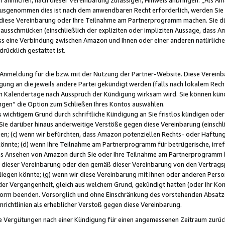
usgenommen dies ist nach dem anwendbaren Recht erforderlich, werden Sie 
f diese Vereinbarung oder Ihre Teilnahme am Partnerprogramm machen. Sie d
usschmücken (einschließlich der expliziten oder impliziten Aussage, dass A
 eine Verbindung zwischen Amazon und Ihnen oder einer anderen natürlichen 
rücklich gestattet ist.
r Anmeldung für die bzw. mit der Nutzung der Partner-Website. Diese Vereinb
gung an die jeweils andere Partei gekündigt werden (falls nach lokalem Rech
n Kalendertage nach Ausspruch der Kündigung wirksam wird. Sie können kündi
ngen“ die Option zum Schließen Ihres Kontos auswählen.
 wichtigem Grund durch schriftliche Kündigung an Sie fristlos kündigen oder I
 Sie darüber hinaus anderweitige Verstöße gegen diese Vereinbarung (einschli
ben; (c) wenn wir befürchten, dass Amazon potenziellen Rechts- oder Haftu
nnte; (d) wenn Ihre Teilnahme am Partnerprogramm für betrügerische, irref
das Ansehen von Amazon durch Sie oder Ihre Teilnahme am Partnerprogramm b
ieser Vereinbarung oder den gemäß dieser Vereinbarung von den Vertragspa
liegen könnte; (g) wenn wir diese Vereinbarung mit Ihnen oder anderen Perso
 der Vergangenheit, gleich aus welchem Grund, gekündigt hatten (oder Ihr Ko
rm beenden. Vorsorglich und ohne Einschränkung des vorstehenden Absatzes
richtlinien als erheblicher Verstoß gegen diese Vereinbarung.
e Vergütungen nach einer Kündigung für einen angemessenen Zeitraum zurückb