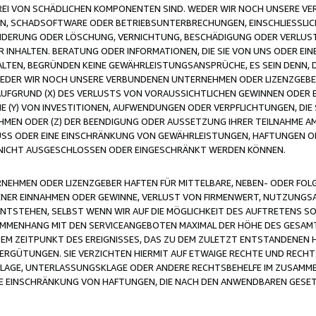
FREI VON SCHÄDLICHEN KOMPONENTEN SIND. WEDER WIR NOCH UNSERE 
VIREN, SCHADSOFTWARE ODER BETRIEBSUNTERBRECHUNGEN, EINSCHLIESSL
ÄNDERUNG ODER LÖSCHUNG, VERNICHTUNG, BESCHÄDIGUNG ODER VERLUST 
INHALTEN. BERATUNG ODER INFORMATIONEN, DIE SIE VON UNS ODER EIN
LTEN, BEGRÜNDEN KEINE GEWÄHRLEISTUNGSANSPRÜCHE, ES SEIN DENN, DI
WEDER WIR NOCH UNSERE VERBUNDENEN UNTERNEHMEN ODER LIZENZGEBE
FGRUND (X) DES VERLUSTS VON VORAUSSICHTLICHEN GEWINNEN ODER 
 (Y) VON INVESTITIONEN, AUFWENDUNGEN ODER VERPFLICHTUNGEN, DIE 
EN ODER (Z) DER BEENDIGUNG ODER AUSSETZUNG IHRER TEILNAHME A
LUSS ODER EINE EINSCHRÄNKUNG VON GEWÄHRLEISTUNGEN, HAFTUNGEN O
NICHT AUSGESCHLOSSEN ODER EINGESCHRÄNKT WERDEN KÖNNEN.
EHMEN ODER LIZENZGEBER HAFTEN FÜR MITTELBARE, NEBEN- ODER FOL
R EINNAHMEN ODER GEWINNE, VERLUST VON FIRMENWERT, NUTZUNGSAU
TSTEHEN, SELBST WENN WIR AUF DIE MÖGLICHKEIT DES AUFTRETENS S
MENHANG MIT DEN SERVICEANGEBOTEN MAXIMAL DER HÖHE DES GESAMT
M ZEITPUNKT DES EREIGNISSES, DAS ZU DEM ZULETZT ENTSTANDENEN 
ERGÜTUNGEN. SIE VERZICHTEN HIERMIT AUF ETWAIGE RECHTE UND RECHT
KLAGE, UNTERLASSUNGSKLAGE ODER ANDERE RECHTSBEHELFE IM ZUSAMME
NE EINSCHRÄNKUNG VON HAFTUNGEN, DIE NACH DEN ANWENDBAREN GESE