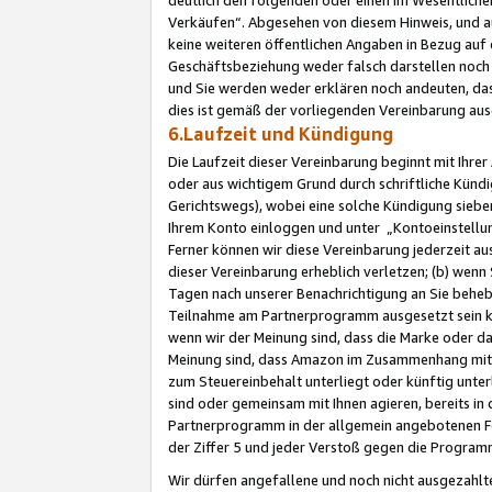
Verkäufen“. Abgesehen von diesem Hinweis, und a
keine weiteren öffentlichen Angaben in Bezug au
Geschäftsbeziehung weder falsch darstellen noch a
und Sie werden weder erklären noch andeuten, dass
dies ist gemäß der vorliegenden Vereinbarung ausd
6.Laufzeit und Kündigung
Die Laufzeit dieser Vereinbarung beginnt mit Ihre
oder aus wichtigem Grund durch schriftliche Kündi
Gerichtswegs), wobei eine solche Kündigung siebe
Ihrem Konto einloggen und unter „Kontoeinstellu
Ferner können wir diese Vereinbarung jederzeit aus
dieser Vereinbarung erheblich verletzen; (b) wenn
Tagen nach unserer Benachrichtigung an Sie behe
Teilnahme am Partnerprogramm ausgesetzt sein kö
wenn wir der Meinung sind, dass die Marke oder 
Meinung sind, dass Amazon im Zusammenhang mit d
zum Steuereinbehalt unterliegt oder künftig unter
sind oder gemeinsam mit Ihnen agieren, bereits in
Partnerprogramm in der allgemein angebotenen Fo
der Ziffer 5 und jeder Verstoß gegen die Programm
Wir dürfen angefallene und noch nicht ausgezahlt