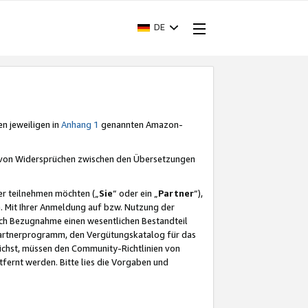
DE
en jeweiligen in
Anhang 1
genannten Amazon-
e von Widersprüchen zwischen den Übersetzungen
er teilnehmen möchten („
Sie
“ oder ein „
Partner
“),
. Mit Ihrer Anmeldung auf bzw. Nutzung der
durch Bezugnahme einen wesentlichen Bestandteil
 Partnerprogramm, den Vergütungskatalog für das
ichst, müssen den Community-Richtlinien von
fernt werden. Bitte lies die Vorgaben und