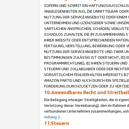
SOFERN UND SOWEIT EIN HAFTUNGSAUSSCHLUSS
ANGELEGENHEITEN AUS, DIE UNMITTELBAR ODER 
NUTZUNG DER SERVICEANGEBOTE) ODER EINEM V
UNTERNEHMEN UND LIZENZGEBER SOWIE UNSERE 
SÄMTLICHEN ANSPRÜCHEN, SCHÄDEN, VERLUSTE
SCHADLOS ZUHALTEN, DIE IM ZUSAMMENHANG STE
IHRER WEBSITE ODER ENTSPRECHENDEN MATERIA
FERTIGUNG, HERSTELLUNG, BEWERBUNG ODER VE
NUTZUNG DER SERVICEANGEBOTE UND ZWAR UN
BESTIMMUNGEN ZULÄSSIG IST ODER NICHT, (D) 
PROGRAMMRICHTLINIE), (E) IHREN STEUERN UN
STEUERN UND ZOLLABGABEN ODER DER NICHTER
VORSÄTZLICHEM FEHLVERHALTEN IHRERSEITS BZ
AMAZON PARTEI UND AUCH DURCH EIN SPEZIELL
FORDERUNG DURCHZUSETZEN ODER ZU VERTEIDI
10.Anwendbares Recht und Streitbe
Die Beilegung etwaiger Streitigkeiten, die in irg
Verletzung dieser Vereinbarung), den im Rahmen d
verbundenen Unternehmen zusammenhängen, unterl
Anhang 2
.
11.Steuern