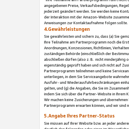
angegebenen Preise, Verkaufsbedingungen, Regeln
jederzeit geändert werden. Sie werden keine Konta
der Interaktion mit der Amazon-Website zusamme
Anweisungen zur Kontaktaufnahme folgen sollte.
4.Gewährleistungen
Sie gewährleisten und sichern zu, dass (a) Sie g
Ihre Teilnahme am Partnerprogramm noch die Erst
Anordnungen, Konzessionen, Richtlinien, Verhalten
zuständigen Behörde (einschließlich der Bestimmu
abschließen dürfen (also z. B. nicht minderjährig
eigenständig geprüft haben und sich nicht auf Zusi
Partnerprogramm teilnehmen und keine Servicean
unterliegen, in dem Sie Serviceangebote wahrneh
Ausfuhr- und Wiederausfuhrbeschränkungen einhal
gelten, und (g) die Angaben, die Sie im Zusammen
indem Sie sich über die Partner-Website in Ihrem
Wir machen keine Zusicherungen und übernehmen 
Partnerprogramm erwarten können, und wir sind n
5.Angabe Ihres Partner-Status
Sie müssen auf Ihrer Website bzw. an jeder ander
deutlich den folgenden oder einen im Wesentlichen