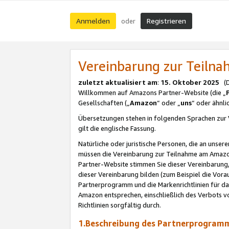
Anmelden
Registrieren
oder
Vereinbarung zur Teil
zuletzt aktualisiert am
:
15. Oktober 2025
(De
Willkommen auf Amazons Partner-Website (die „
Gesellschaften („
Amazon
“ oder „
uns
“ oder ähnl
Übersetzungen stehen in folgenden Sprachen zur 
gilt die englische Fassung.
Natürliche oder juristische Personen, die an uns
müssen die Vereinbarung zur Teilnahme am Amaz
Partner-Website stimmen Sie dieser Vereinbarung,
dieser Vereinbarung bilden (zum Beispiel die Vo
Partnerprogramm und die Markenrichtlinien für da
Amazon entsprechen, einschließlich des Verbots vo
Richtlinien sorgfältig durch.
1.Beschreibung des Partnerprogra