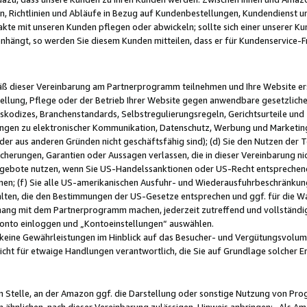
, Richtlinien und Abläufe in Bezug auf Kundenbestellungen, Kundendienst 
kte mit unseren Kunden pflegen oder abwickeln; sollte sich einer unserer Ku
nhängt, so werden Sie diesem Kunden mitteilen, dass er für Kundenservic
emäß dieser Vereinbarung am Partnerprogramm teilnehmen und Ihre Website er
ellung, Pflege oder der Betrieb Ihrer Website gegen anwendbare gesetzlich
skodizes, Branchenstandards, Selbstregulierungsregeln, Gerichtsurteile und 
ngen zu elektronischer Kommunikation, Datenschutz, Werbung und Marketing)
 oder aus anderen Gründen nicht geschäftsfähig sind); (d) Sie den Nutzen de
cherungen, Garantien oder Aussagen verlassen, die in dieser Vereinbarung nich
gebote nutzen, wenn Sie US-Handelssanktionen oder US-Recht entsprechen
men; (f) Sie alle US-amerikanischen Ausfuhr- und Wiederausfuhrbeschränkun
ten, die den Bestimmungen der US-Gesetze entsprechen und ggf. für die Wa
hang mit dem Partnerprogramm machen, jederzeit zutreffend und vollständig 
 Konto einloggen und „Kontoeinstellungen“ auswählen.
keine Gewährleistungen im Hinblick auf das Besucher- und Vergütungsvolu
icht für etwaige Handlungen verantwortlich, die Sie auf Grundlage solcher
en Stelle, an der Amazon ggf. die Darstellung oder sonstige Nutzung von Pr
 ähnlichen, nach dieser Vereinbarung zulässigen, Hinweis anbringen: „Als Ama