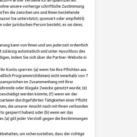
ohne unsere vorherige schriftliche Zustimmung
ürfen die zwischen uns und Ihnen bestehende
mazon Sie unterstützt, sponsert oder empfiehlt)
oder juristischen Person besteht, es sei denn,
arung kann von Ihnen und uns jederzeit ordentlich
t zulässig automatisch und unter Ausschluss des
gen, indem Sie sich über die Partner-Website in
hr Konto sperren: (a) wenn Sie Ihre Pflichten aus
eßlich Programmrichtlinien) nicht innerhalb von 7
ngsansprüchen im Zusammenhang mit Ihrer
ührende oder illegale Zwecke genutzt wurde; (e)
eschädigt werden könnte; (f) wenn wir der
rteien durchgeführten Tätigkeiten einer Pflicht
nen, die unserer Ansicht nach mit Ihnen verbunden
nto gesperrt haben) oder (h) wenn wir das
 (a) gilt jeder Verstoß gegen die Bestimmungen
ehalten, um sicherzustellen, dass der richtige