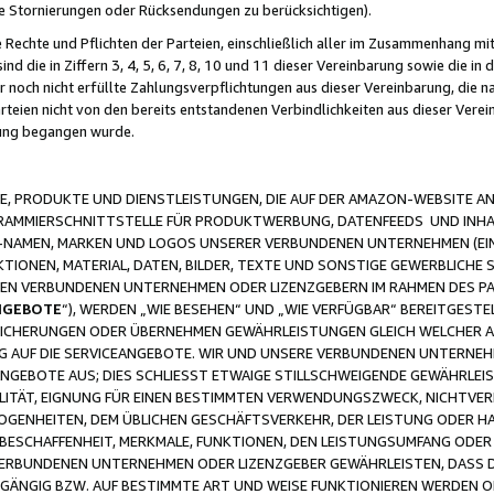
ge Stornierungen oder Rücksendungen zu berücksichtigen).
 Rechte und Pflichten der Parteien, einschließlich aller im Zusammenhang m
 die in Ziffern 3, 4, 5, 6, 7, 8, 10 und 11 dieser Vereinbarung sowie die in
er noch nicht erfüllte Zahlungsverpflichtungen aus dieser Vereinbarung, die
arteien nicht von den bereits entstandenen Verbindlichkeiten aus dieser Ver
gung begangen wurde.
 PRODUKTE UND DIENSTLEISTUNGEN, DIE AUF DER AMAZON-WEBSITE AN
GRAMMIERSCHNITTSTELLE FÜR PRODUKTWERBUNG, DATENFEEDS UND INH
-NAMEN, MARKEN UND LOGOS UNSERER VERBUNDENEN UNTERNEHMEN (EIN
IONEN, MATERIAL, DATEN, BILDER, TEXTE UND SONSTIGE GEWERBLICHE 
EREN VERBUNDENEN UNTERNEHMEN ODER LIZENZGEBERN IM RAHMEN DES 
NGEBOTE
“), WERDEN „WIE BESEHEN“ UND „WIE VERFÜGBAR“ BEREITGEST
CHERUNGEN ODER ÜBERNEHMEN GEWÄHRLEISTUNGEN GLEICH WELCHER AR
ZUG AUF DIE SERVICEANGEBOTE. WIR UND UNSERE VERBUNDENEN UNTERNEH
ANGEBOTE AUS; DIES SCHLIESST ETWAIGE STILLSCHWEIGENDE GEWÄHRLE
LITÄT, EIGNUNG FÜR EINEN BESTIMMTEN VERWENDUNGSZWECK, NICHTVER
OGENHEITEN, DEM ÜBLICHEN GESCHÄFTSVERKEHR, DER LEISTUNG ODER H
 BESCHAFFENHEIT, MERKMALE, FUNKTIONEN, DEN LEISTUNGSUMFANG ODER
VERBUNDENEN UNTERNEHMEN ODER LIZENZGEBER GEWÄHRLEISTEN, DASS D
HGÄNGIG BZW. AUF BESTIMMTE ART UND WEISE FUNKTIONIEREN WERDEN 