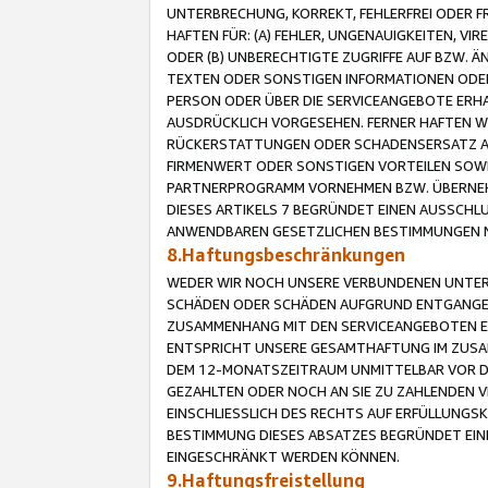
UNTERBRECHUNG, KORREKT, FEHLERFREI ODER 
HAFTEN FÜR: (A) FEHLER, UNGENAUIGKEITEN, 
ODER (B) UNBERECHTIGTE ZUGRIFFE AUF BZW. 
TEXTEN ODER SONSTIGEN INFORMATIONEN ODER 
PERSON ODER ÜBER DIE SERVICEANGEBOTE ERHA
AUSDRÜCKLICH VORGESEHEN. FERNER HAFTEN 
RÜCKERSTATTUNGEN ODER SCHADENSERSATZ AU
FIRMENWERT ODER SONSTIGEN VORTEILEN SOWIE
PARTNERPROGRAMM VORNEHMEN BZW. ÜBERNEHM
DIESES ARTIKELS 7 BEGRÜNDET EINEN AUSSCH
ANWENDBAREN GESETZLICHEN BESTIMMUNGEN 
8.Haftungsbeschränkungen
WEDER WIR NOCH UNSERE VERBUNDENEN UNTERN
SCHÄDEN ODER SCHÄDEN AUFGRUND ENTGANGENE
ZUSAMMENHANG MIT DEN SERVICEANGEBOTEN EN
ENTSPRICHT UNSERE GESAMTHAFTUNG IM ZUSAM
DEM 12-MONATSZEITRAUM UNMITTELBAR VOR DE
GEZAHLTEN ODER NOCH AN SIE ZU ZAHLENDEN V
EINSCHLIESSLICH DES RECHTS AUF ERFÜLLUNGS
BESTIMMUNG DIESES ABSATZES BEGRÜNDET EI
EINGESCHRÄNKT WERDEN KÖNNEN.
9.Haftungsfreistellung