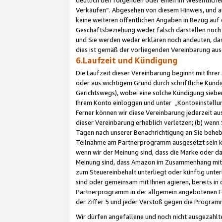
Verkäufen“. Abgesehen von diesem Hinweis, und a
keine weiteren öffentlichen Angaben in Bezug au
Geschäftsbeziehung weder falsch darstellen noch a
und Sie werden weder erklären noch andeuten, dass
dies ist gemäß der vorliegenden Vereinbarung ausd
6.Laufzeit und Kündigung
Die Laufzeit dieser Vereinbarung beginnt mit Ihre
oder aus wichtigem Grund durch schriftliche Kündi
Gerichtswegs), wobei eine solche Kündigung siebe
Ihrem Konto einloggen und unter „Kontoeinstellu
Ferner können wir diese Vereinbarung jederzeit aus
dieser Vereinbarung erheblich verletzen; (b) wenn
Tagen nach unserer Benachrichtigung an Sie behe
Teilnahme am Partnerprogramm ausgesetzt sein kö
wenn wir der Meinung sind, dass die Marke oder 
Meinung sind, dass Amazon im Zusammenhang mit d
zum Steuereinbehalt unterliegt oder künftig unter
sind oder gemeinsam mit Ihnen agieren, bereits in
Partnerprogramm in der allgemein angebotenen Fo
der Ziffer 5 und jeder Verstoß gegen die Programm
Wir dürfen angefallene und noch nicht ausgezahlt