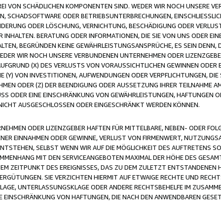
FREI VON SCHÄDLICHEN KOMPONENTEN SIND. WEDER WIR NOCH UNSERE 
VIREN, SCHADSOFTWARE ODER BETRIEBSUNTERBRECHUNGEN, EINSCHLIESSL
ÄNDERUNG ODER LÖSCHUNG, VERNICHTUNG, BESCHÄDIGUNG ODER VERLUST 
INHALTEN. BERATUNG ODER INFORMATIONEN, DIE SIE VON UNS ODER EIN
LTEN, BEGRÜNDEN KEINE GEWÄHRLEISTUNGSANSPRÜCHE, ES SEIN DENN, DI
WEDER WIR NOCH UNSERE VERBUNDENEN UNTERNEHMEN ODER LIZENZGEBE
FGRUND (X) DES VERLUSTS VON VORAUSSICHTLICHEN GEWINNEN ODER 
 (Y) VON INVESTITIONEN, AUFWENDUNGEN ODER VERPFLICHTUNGEN, DIE 
EN ODER (Z) DER BEENDIGUNG ODER AUSSETZUNG IHRER TEILNAHME A
LUSS ODER EINE EINSCHRÄNKUNG VON GEWÄHRLEISTUNGEN, HAFTUNGEN O
NICHT AUSGESCHLOSSEN ODER EINGESCHRÄNKT WERDEN KÖNNEN.
EHMEN ODER LIZENZGEBER HAFTEN FÜR MITTELBARE, NEBEN- ODER FOL
R EINNAHMEN ODER GEWINNE, VERLUST VON FIRMENWERT, NUTZUNGSAU
TSTEHEN, SELBST WENN WIR AUF DIE MÖGLICHKEIT DES AUFTRETENS S
MENHANG MIT DEN SERVICEANGEBOTEN MAXIMAL DER HÖHE DES GESAMT
M ZEITPUNKT DES EREIGNISSES, DAS ZU DEM ZULETZT ENTSTANDENEN 
ERGÜTUNGEN. SIE VERZICHTEN HIERMIT AUF ETWAIGE RECHTE UND RECHT
KLAGE, UNTERLASSUNGSKLAGE ODER ANDERE RECHTSBEHELFE IM ZUSAMME
NE EINSCHRÄNKUNG VON HAFTUNGEN, DIE NACH DEN ANWENDBAREN GESE