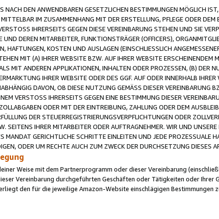
 NACH DEN ANWENDBAREN GESETZLICHEN BESTIMMUNGEN MÖGLICH IST, S
MITTELBAR IM ZUSAMMENHANG MIT DER ERSTELLUNG, PFLEGE ODER DEM BE
ERSTOSS IHRERSEITS GEGEN DIESE VEREINBARUNG STEHEN UND SIE VERP
UND DEREN MITARBEITER, FUNKTIONSTRÄGER (OFFICERS), ORGANMITGLI
N, HAFTUNGEN, KOSTEN UND AUSLAGEN (EINSCHLIESSLICH ANGEMESSENE
HEN MIT (A) IHRER WEBSITE BZW. AUF IHRER WEBSITE ERSCHEINENDEM M
LS MIT ANDEREN APPLIKATIONEN, INHALTEN ODER PROZESSEN, (B) DER 
RMARKTUNG IHRER WEBSITE ODER DES GGF. AUF ODER INNERHALB IHRER W
ABHÄNGIG DAVON, OB DIESE NUTZUNG GEMÄSS DIESER VEREINBARUNG B
EINEM VERSTOSS IHRERSEITS GEGEN EINE BESTIMMUNG DIESER VEREINBARU
D ZOLLABGABEN ODER MIT DER EINTREIBUNG, ZAHLUNG ODER DEM AUSBLEI
FÜLLUNG DER STEUERREGISTRIERUNGSVERPFLICHTUNGEN ODER ZOLLVERPF
W. SEITENS IHRER MITARBEITER ODER AUFTRAGNEHMER. WIR UND UNSERE
ES MANDAT GERICHTLICHE SCHRITTE EINLEITEN UND JEDE PROZESSUALE 
GEN, ODER UM RECHTE AUCH ZUM ZWECK DER DURCHSETZUNG DIESES AR
ilegung
endeiner Weise mit dem Partnerprogramm oder dieser Vereinbarung (einschließl
ieser Vereinbarung durchgeführten Geschäften oder Tätigkeiten oder Ihrer 
iegt den für die jeweilige Amazon-Website einschlägigen Bestimmungen z