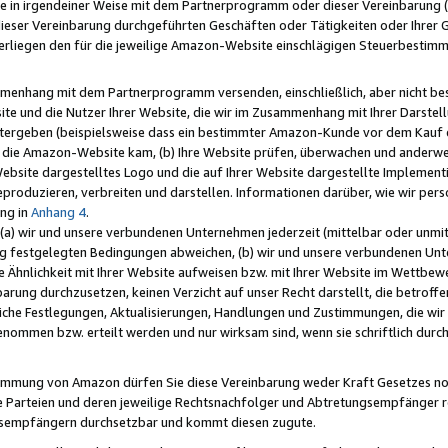
e in irgendeiner Weise mit dem Partnerprogramm oder dieser Vereinbarung (ei
ieser Vereinbarung durchgeführten Geschäften oder Tätigkeiten oder Ihrer 
liegen den für die jeweilige Amazon-Website einschlägigen Steuerbestim
mmenhang mit dem Partnerprogramm versenden, einschließlich, aber nicht be
site und die Nutzer Ihrer Website, die wir im Zusammenhang mit Ihrer Darst
itergeben (beispielsweise dass ein bestimmter Amazon-Kunde vor dem Kauf
uf die Amazon-Website kam, (b) Ihre Website prüfen, überwachen und anderwei
r Website dargestelltes Logo und die auf Ihrer Website dargestellte Impleme
reproduzieren, verbreiten und darstellen. Informationen darüber, wie wir per
ng in
Anhang 4
.
 (a) wir und unsere verbundenen Unternehmen jederzeit (mittelbar oder unmit
ng festgelegten Bedingungen abweichen, (b) wir und unsere verbundenen Unte
 Ähnlichkeit mit Ihrer Website aufweisen bzw. mit Ihrer Website im Wettbewer
barung durchzusetzen, keinen Verzicht auf unser Recht darstellt, die betrof
liche Festlegungen, Aktualisierungen, Handlungen und Zustimmungen, die wi
enommen bzw. erteilt werden und nur wirksam sind, wenn sie schriftlich dur
stimmung von Amazon dürfen Sie diese Vereinbarung weder Kraft Gesetzes no
die Parteien und deren jeweilige Rechtsnachfolger und Abtretungsempfänger 
ngsempfängern durchsetzbar und kommt diesen zugute.