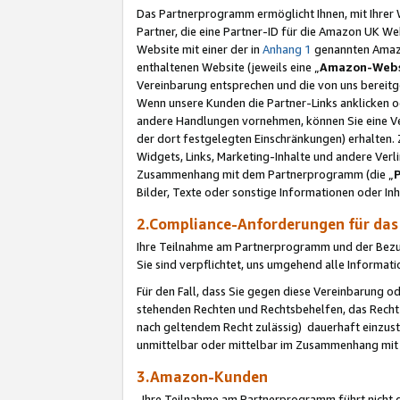
Das Partnerprogramm ermöglicht Ihnen, mit Ihrer W
Partner, die eine Partner-ID für die Amazon UK W
Website mit einer der in
Anhang 1
genannten Amazon
enthaltenen Website (jeweils eine „
Amazon-Webs
Vereinbarung entsprechen und die von uns bereitg
Wenn unsere Kunden die Partner-Links anklicken 
andere Handlungen vornehmen, können Sie eine Ver
der dort festgelegten Einschränkungen) erhalten. 
Widgets, Links, Marketing-Inhalte und andere Ver
Zusammenhang mit dem Partnerprogramm (die „
Bilder, Texte oder sonstige Informationen oder In
2.Compliance-Anforderungen für d
Ihre Teilnahme am Partnerprogramm und der Bezug 
Sie sind verpflichtet, uns umgehend alle Informat
Für den Fall, dass Sie gegen diese Vereinbarung 
stehenden Rechten und Rechtsbehelfen, das Recht
nach geltendem Recht zulässig) dauerhaft einzus
unmittelbar oder mittelbar im Zusammenhang mit
3.Amazon-Kunden
Ihre Teilnahme am Partnerprogramm führt nicht d