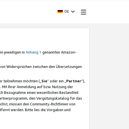
DE
en jeweiligen in
Anhang 1
genannten Amazon-
e von Widersprüchen zwischen den Übersetzungen
er teilnehmen möchten („
Sie
“ oder ein „
Partner
“),
. Mit Ihrer Anmeldung auf bzw. Nutzung der
durch Bezugnahme einen wesentlichen Bestandteil
 Partnerprogramm, den Vergütungskatalog für das
ichst, müssen den Community-Richtlinien von
fernt werden. Bitte lies die Vorgaben und