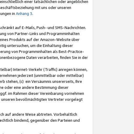
nschließlich einer tatsächlichen oder angeblichen
Geschäftsbeziehung mit uns oder unseren
mungen in
Anhang 3
.
schränkt auf E-Mails, Push- und SMS-Nachrichten.
ellung von Partner-Links und Programminhalten
 eines Produkts auf der Amazon-Website über
tig untersuchen, um die Einhaltung dieser
ntierung von Programminhalten als Best-Practice-
sonenbezogene Daten verarbeiten, finden Sie in der
telbar) Internet-Verkehr (Traffic) anregen können,
rnehmen jederzeit (unmittelbar oder mittelbar)
b stehen, (c) ein Versäumnis unsererseits, Ihre
fene oder eine andere Bestimmung dieser
r ggf. im Rahmen dieser Vereinbarung vornehmen
ch unseren bevollmächtigten Vertreter vorgelegt
ch auf andere Weise abtreten. Vorbehaltlich
rechtlich bindend, gegenüber den Parteien und