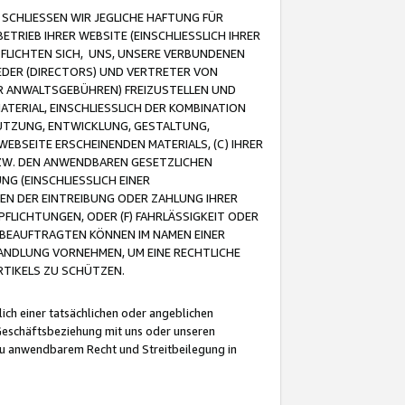
CHLIESSEN WIR JEGLICHE HAFTUNG FÜR
TRIEB IHRER WEBSITE (EINSCHLIESSLICH IHRER
FLICHTEN SICH, UNS, UNSERE VERBUNDENEN
EDER (DIRECTORS) UND VERTRETER VON
R ANWALTSGEBÜHREN) FREIZUSTELLEN UND
ATERIAL, EINSCHLIESSLICH DER KOMBINATION
NUTZUNG, ENTWICKLUNG, GESTALTUNG,
EBSEITE ERSCHEINENDEN MATERIALS, (C) IHRER
ZW. DEN ANWENDBAREN GESETZLICHEN
NG (EINSCHLIESSLICH EINER
BEN DER EINTREIBUNG ODER ZAHLUNG IHRER
LICHTUNGEN, ODER (F) FAHRLÄSSIGKEIT ODER
 BEAUFTRAGTEN KÖNNEN IM NAMEN EINER
HANDLUNG VORNEHMEN, UM EINE RECHTLICHE
TIKELS ZU SCHÜTZEN.
ich einer tatsächlichen oder angeblichen
Geschäftsbeziehung mit uns oder unseren
u anwendbarem Recht und Streitbeilegung in