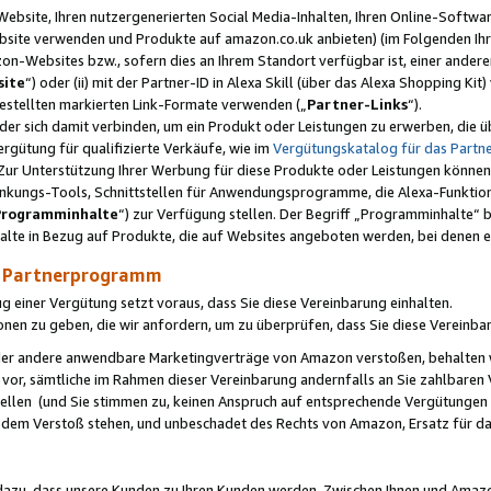
ebsite, Ihren nutzergenerierten Social Media-Inhalten, Ihren Online-Softwar
ebsite verwenden und Produkte auf amazon.co.uk anbieten) (im Folgenden Ihr
-Websites bzw., sofern dies an Ihrem Standort verfügbar ist, einer ander
ite
“) oder (ii) mit der Partner-ID in Alexa Skill (über das Alexa Shopping Ki
estellten markierten Link-Formate verwenden („
Partner-Links
“).
oder sich damit verbinden, um ein Produkt oder Leistungen zu erwerben, di
gütung für qualifizierte Verkäufe, wie im
Vergütungskatalog für das Part
Zur Unterstützung Ihrer Werbung für diese Produkte oder Leistungen können w
linkungs-Tools, Schnittstellen für Anwendungsprogramme, die Alexa-Funktion
Programminhalte
“) zur Verfügung stellen. Der Begriff „Programminhalte“ be
halte in Bezug auf Produkte, die auf Websites angeboten werden, bei denen 
as Partnerprogramm
einer Vergütung setzt voraus, dass Sie diese Vereinbarung einhalten.
ionen zu geben, die wir anfordern, um zu überprüfen, dass Sie diese Vereinba
oder andere anwendbare Marketingverträge von Amazon verstoßen, behalten w
 vor, sämtliche im Rahmen dieser Vereinbarung andernfalls an Sie zahlbare
tellen (und Sie stimmen zu, keinen Anspruch auf entsprechende Vergütungen
 dem Verstoß stehen, und unbeschadet des Rechts von Amazon, Ersatz für 
azu, dass unsere Kunden zu Ihren Kunden werden. Zwischen Ihnen und Amaz