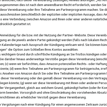
usgenommen dies ist nach dem anwendbaren Recht erforderlich, werden Sie 
f diese Vereinbarung oder Ihre Teilnahme am Partnerprogramm machen. Sie d
usschmücken (einschließlich der expliziten oder impliziten Aussage, dass A
 eine Verbindung zwischen Amazon und Ihnen oder einer anderen natürlichen 
rücklich gestattet ist.
r Anmeldung für die bzw. mit der Nutzung der Partner-Website. Diese Vereinb
gung an die jeweils andere Partei gekündigt werden (falls nach lokalem Rech
n Kalendertage nach Ausspruch der Kündigung wirksam wird. Sie können kündi
ngen“ die Option zum Schließen Ihres Kontos auswählen.
 wichtigem Grund durch schriftliche Kündigung an Sie fristlos kündigen oder I
 Sie darüber hinaus anderweitige Verstöße gegen diese Vereinbarung (einschli
ben; (c) wenn wir befürchten, dass Amazon potenziellen Rechts- oder Haftu
nnte; (d) wenn Ihre Teilnahme am Partnerprogramm für betrügerische, irref
das Ansehen von Amazon durch Sie oder Ihre Teilnahme am Partnerprogramm b
ieser Vereinbarung oder den gemäß dieser Vereinbarung von den Vertragspa
liegen könnte; (g) wenn wir diese Vereinbarung mit Ihnen oder anderen Perso
 der Vergangenheit, gleich aus welchem Grund, gekündigt hatten (oder Ihr Ko
rm beenden. Vorsorglich und ohne Einschränkung des vorstehenden Absatzes
richtlinien als erheblicher Verstoß gegen diese Vereinbarung.
e Vergütungen nach einer Kündigung für einen angemessenen Zeitraum zurückb