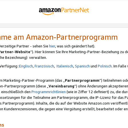
nahme am Amazon-Partnerprogramm
rzeitige Partner - sehen Sie
hier
, was sich geändert hat).
Partner-Website
“). Hier können Sie Ihre Marketing-Partner-Beziehung zu d
iche Bezeichnung) verwalten.
Verfügung :
Englisch
,
Französisch
,
Italienisch
,
Spanisch
und
Polnisch
. Im Fall
erem Marketing-Partner-Programm (das „
Partnerprogramm
“) teilnehmen od
on-Partnerprogramm (diese „
Vereinbarung
“) ohne Änderungen akzeptieren
 einschließlich den
Programmrichtlinien
(wie in Ziffer 12 definiert) zu, die 
raussetzungen für die Teilnahme am Partnerprogramm, die IP-Lizenz für das
s Partnerprogramm). Inhalte, die du auf der Website Amazon.com veröffentl
n Kundenrezensionen, die gegen eine Vergütung erstellt, bearbeitet oder ent
mms