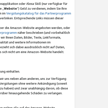
eapplikation oder Alexa Skill (nur verfügbar für
e „
Website
“) Geld zu verdienen, indem Sie Ihre
en im
Vergütungskatalog für das Partnerprogramm
t) verlinken. Entsprechende Links müssen dieser
e über die Amazon-Website angeboten werden, oder
nerprogramm
näher beschrieben (und vorbehaltlich
ir Ihnen Daten, Bilder, Texte, Linkformate,
alität und weitere Informationen im
zieht sich dabei ausdrücklich nicht auf Daten,
es sich nicht um eine Amazon-Website handelt.
rung einhalten.
ir uns neben allen anderen, uns zur Verfügung
n Vergütungen ohne weitere Ankündigung (soweit
 zu haben) und zwar unabhängig davon, ob diese
darüber hinausgehende Schäden zu verlangen.
on gelten alle auf der Amazon-Website