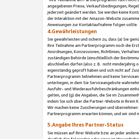
angegebenen Preise, Verkaufsbedingungen, Regeln
jederzeit geändert werden. Sie werden keine Konta
der Interaktion mit der Amazon-Website zusamme
Anweisungen zur Kontaktaufnahme folgen sollte.
4.Gewährleistungen
Sie gewährleisten und sichern zu, dass (a) Sie g
Ihre Teilnahme am Partnerprogramm noch die Erst
Anordnungen, Konzessionen, Richtlinien, Verhalten
zuständigen Behörde (einschließlich der Bestimmu
abschließen dürfen (also z. B. nicht minderjährig
eigenständig geprüft haben und sich nicht auf Zusi
Partnerprogramm teilnehmen und keine Servicean
unterliegen, in dem Sie Serviceangebote wahrneh
Ausfuhr- und Wiederausfuhrbeschränkungen einhal
gelten, und (g) die Angaben, die Sie im Zusammen
indem Sie sich über die Partner-Website in Ihrem
Wir machen keine Zusicherungen und übernehmen 
Partnerprogramm erwarten können, und wir sind n
5.Angabe Ihres Partner-Status
Sie müssen auf Ihrer Website bzw. an jeder ander
deutlich den folgenden oder einen im Wesentlichen