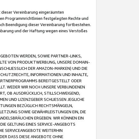
it dieser Vereinbarung eingeräumten
 den Programmrichtlinien festgelegten Rechte und
 nach Beendigung dieser Vereinbarung fortbestehen.
einbarung und der Haftung wegen eines Verstoßes
GEBOTEN WERDEN, SOWIE PARTNER-LINKS,
ALTE VON PRODUKTWERBUNG, UNSERE DOMAIN-
SCHLIESSLICH DER AMAZON-MARKEN) UND DIE
SCHUTZRECHTE, INFORMATIONEN UND INHALTE,
PARTNERPROGRAMMS BEREITGESTELLT ODER
ELLT. WEDER WIR NOCH UNSERE VERBUNDENEN
T, OB AUSDRÜCKLICH, STILLSCHWEIGEND,
MEN UND LIZENZGEBER SCHLIESSEN JEGLICHE
ISTUNGEN BEZÜGLICH RECHTSMÄNGELN,
LETZUNG SOWIE GEWÄHRLEISTUNGEN EIN, DIE
ANDELSBRÄUCHEN ERGEBEN. WIR KÖNNEN EIN
 DIE GELTUNG EINES SERVICE-ANGEBOTS
IE SERVICEANGEBOTE WEITERHIN
ODER DASS DIESE ANGEBOTE OHNE