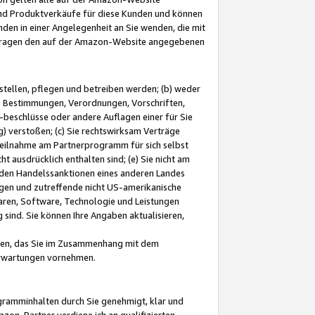
und Produktverkäufe für diese Kunden und können
nden in einer Angelegenheit an Sie wenden, die mit
e-Fragen den auf der Amazon-Website angegebenen
stellen, pflegen und betreiben werden; (b) weder
e Bestimmungen, Verordnungen, Vorschriften,
-beschlüsse oder andere Auflagen einer für Sie
 verstoßen; (c) Sie rechtswirksam Verträge
r Teilnahme am Partnerprogramm für sich selbst
t ausdrücklich enthalten sind; (e) Sie nicht am
den Handelssanktionen eines anderen Landes
gen und zutreffende nicht US-amerikanische
ren, Software, Technologie und Leistungen
sind. Sie können Ihre Angaben aktualisieren,
men, das Sie im Zusammenhang mit dem
 Erwartungen vornehmen.
ogramminhalten durch Sie genehmigt, klar und
zon-Partner verdiene ich an qualifizierten