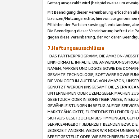
Betrag ausgezahlt wird (beispielsweise um etwai
Mit Beendigung dieser Vereinbarung erlöschen alle
Lizenzen/Nutzungsrechte; hiervon ausgenommen sind
Pflichten der Parteien sowie ggf. entstandene, ab
Die Beendigung dieser Vereinbarung befreit die P
gegen diese Vereinbarung, der vor deren Beendi
7.Haftungsausschlüsse
DAS PARTNERPROGRAMM, DIE AMAZON-WEBSITE,
LINKFORMATE, INHALTE, DIE ANWENDUNGSPRO
NAMEN, MARKEN UND LOGOS SOWIE DIE DOMAIN
GESAMTE TECHNOLOGIE, SOFTWARE SOWIE FUNKT
DIE VON ODER IM AUFTRAG VON AMAZON, UNS
GENUTZT WERDEN (INSGESAMT DIE „
SERVICEA
UNTERNEHMEN ODER LIZENZGEBER MACHEN ZUSI
GESETZLICH ODER IN SONSTIGER WEISE, IN BE
GEWÄHRLEISTUNGEN IN BEZUG AUF DIE SERVICE
MARKTGÄNGIGKEIT, ZUFRIEDENSTELLENDER QUA
SICH AUS GESETZLICHEN BESTIMMUNGEN, GEPFL
SERVICEANGEBOT JEDERZEIT BEENDEN BZW. DIE
JEDERZEIT ÄNDERN. WEDER WIR NOCH UNSERE 
BEREITGESTELLT ODER WIE BESCHRIEBEN DURC