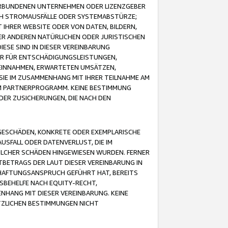
VERBUNDENEN UNTERNEHMEN ODER LIZENZGEBER
ICH STROMAUSFÄLLE ODER SYSTEMABSTÜRZE;
IHRER WEBSITE ODER VON DATEN, BILDERN,
ER ANDEREN NATÜRLICHEN ODER JURISTISCHEN
ESE SIND IN DIESER VEREINBARUNG
R FÜR ENTSCHÄDIGUNGSLEISTUNGEN,
EINNAHMEN, ERWARTETEN UMSÄTZEN,
SIE IM ZUSAMMENHANG MIT IHRER TEILNAHME AM
M PARTNERPROGRAMM. KEINE BESTIMMUNG
DER ZUSICHERUNGEN, DIE NACH DEN
GESCHÄDEN, KONKRETE ODER EXEMPLARISCHE
SFALL ODER DATENVERLUST, DIE IM
OLCHER SCHÄDEN HINGEWIESEN WURDEN. FERNER
BETRAGS DER LAUT DIESER VEREINBARUNG IN
HAFTUNGSANSPRUCH GEFÜHRT HAT, BEREITS
SBEHELFE NACH EQUITY-RECHT,
NHANG MIT DIESER VEREINBARUNG. KEINE
TZLICHEN BESTIMMUNGEN NICHT