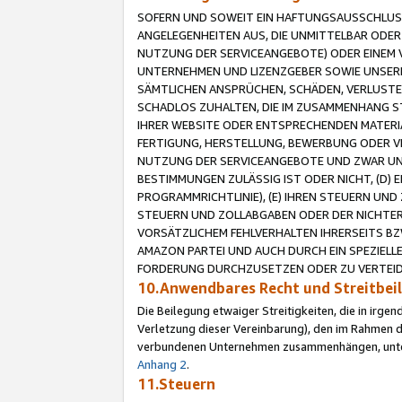
SOFERN UND SOWEIT EIN HAFTUNGSAUSSCHLUSS
ANGELEGENHEITEN AUS, DIE UNMITTELBAR ODER 
NUTZUNG DER SERVICEANGEBOTE) ODER EINEM V
UNTERNEHMEN UND LIZENZGEBER SOWIE UNSERE 
SÄMTLICHEN ANSPRÜCHEN, SCHÄDEN, VERLUSTE
SCHADLOS ZUHALTEN, DIE IM ZUSAMMENHANG STE
IHRER WEBSITE ODER ENTSPRECHENDEN MATERIA
FERTIGUNG, HERSTELLUNG, BEWERBUNG ODER VE
NUTZUNG DER SERVICEANGEBOTE UND ZWAR UN
BESTIMMUNGEN ZULÄSSIG IST ODER NICHT, (D) 
PROGRAMMRICHTLINIE), (E) IHREN STEUERN UN
STEUERN UND ZOLLABGABEN ODER DER NICHTER
VORSÄTZLICHEM FEHLVERHALTEN IHRERSEITS BZ
AMAZON PARTEI UND AUCH DURCH EIN SPEZIELL
FORDERUNG DURCHZUSETZEN ODER ZU VERTEIDI
10.Anwendbares Recht und Streitbe
Die Beilegung etwaiger Streitigkeiten, die in irg
Verletzung dieser Vereinbarung), den im Rahmen d
verbundenen Unternehmen zusammenhängen, unterl
Anhang 2
.
11.Steuern