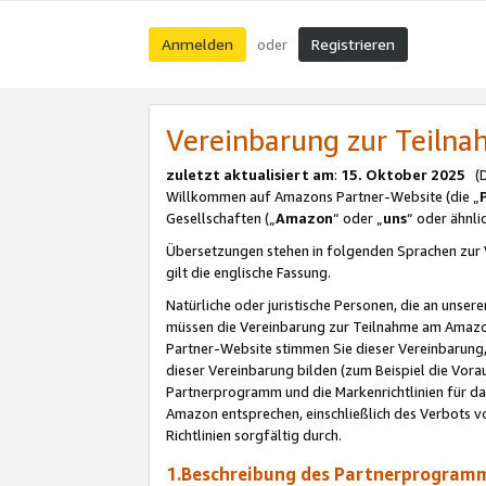
Anmelden
Registrieren
oder
Vereinbarung zur Teil
zuletzt aktualisiert am
:
15. Oktober 2025
(De
Willkommen auf Amazons Partner-Website (die „
Gesellschaften („
Amazon
“ oder „
uns
“ oder ähnl
Übersetzungen stehen in folgenden Sprachen zur 
gilt die englische Fassung.
Natürliche oder juristische Personen, die an uns
müssen die Vereinbarung zur Teilnahme am Amaz
Partner-Website stimmen Sie dieser Vereinbarung,
dieser Vereinbarung bilden (zum Beispiel die Vo
Partnerprogramm und die Markenrichtlinien für da
Amazon entsprechen, einschließlich des Verbots vo
Richtlinien sorgfältig durch.
1.Beschreibung des Partnerprogra