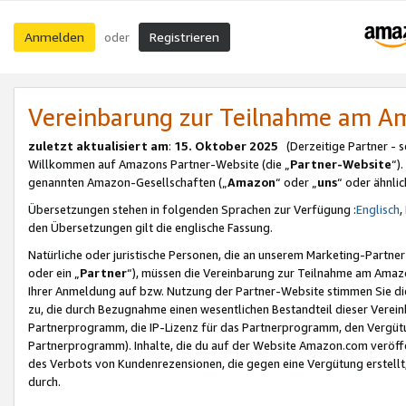
Anmelden
Registrieren
oder
Vereinbarung zur Teilnahme am 
zuletzt aktualisiert am
:
15. Oktober 2025
(Derzeitige Partner - 
Willkommen auf Amazons Partner-Website (die „
Partner-Website
“)
genannten Amazon-Gesellschaften („
Amazon
“ oder „
uns
“ oder ähnli
Übersetzungen stehen in folgenden Sprachen zur Verfügung :
Englisch
,
den Übersetzungen gilt die englische Fassung.
Natürliche oder juristische Personen, die an unserem Marketing-Partn
oder ein „
Partner
“), müssen die Vereinbarung zur Teilnahme am Ama
Ihrer Anmeldung auf bzw. Nutzung der Partner-Website stimmen Sie die
zu, die durch Bezugnahme einen wesentlichen Bestandteil dieser Verei
Partnerprogramm, die IP-Lizenz für das Partnerprogramm, den Vergütu
Partnerprogramm). Inhalte, die du auf der Website Amazon.com veröffe
des Verbots von Kundenrezensionen, die gegen eine Vergütung erstellt, 
durch.