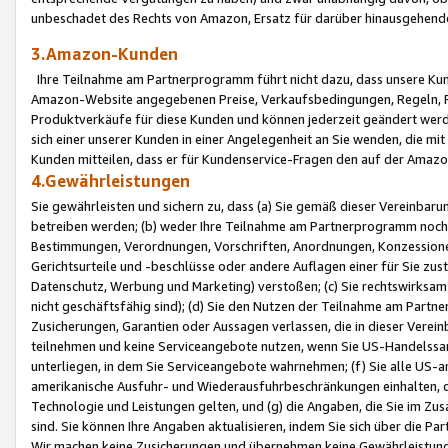
unbeschadet des Rechts von Amazon, Ersatz für darüber hinausgehen
3.Amazon-Kunden
Ihre Teilnahme am Partnerprogramm führt nicht dazu, dass unsere Kun
Amazon-Website angegebenen Preise, Verkaufsbedingungen, Regeln, Ri
Produktverkäufe für diese Kunden und können jederzeit geändert werde
sich einer unserer Kunden in einer Angelegenheit an Sie wenden, die 
Kunden mitteilen, dass er für Kundenservice-Fragen den auf der Ama
4.Gewährleistungen
Sie gewährleisten und sichern zu, dass (a) Sie gemäß dieser Vereinba
betreiben werden; (b) weder Ihre Teilnahme am Partnerprogramm noch d
Bestimmungen, Verordnungen, Vorschriften, Anordnungen, Konzessionen,
Gerichtsurteile und -beschlüsse oder andere Auflagen einer für Sie zu
Datenschutz, Werbung und Marketing) verstoßen; (c) Sie rechtswirksam 
nicht geschäftsfähig sind); (d) Sie den Nutzen der Teilnahme am Partne
Zusicherungen, Garantien oder Aussagen verlassen, die in dieser Verein
teilnehmen und keine Serviceangebote nutzen, wenn Sie US-Handelssa
unterliegen, in dem Sie Serviceangebote wahrnehmen; (f) Sie alle US
amerikanische Ausfuhr- und Wiederausfuhrbeschränkungen einhalten, 
Technologie und Leistungen gelten, und (g) die Angaben, die Sie im 
sind. Sie können Ihre Angaben aktualisieren, indem Sie sich über die 
Wir machen keine Zusicherungen und übernehmen keine Gewährleistun