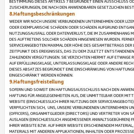
BESTIMMUNG DIESES ARTIKELS 7 BEGRÜNDET EINEN AUSSCHLUSS 
ZUSICHERUNGEN, DIE NACH DEN ANWENDBAREN GESETZLICHEN BE
8.Haftungsbeschränkungen
WEDER WIR NOCH UNSERE VERBUNDENEN UNTERNEHMEN ODER LIZEN
ODER EXEMPLARISCHE SCHÄDEN ODER SCHÄDEN AUFGRUND ENTGANG
NUTZUNGSAUSFALL ODER DATENVERLUST, DIE IM ZUSAMMENHANG MI
DES AUFTRETENS SOLCHER SCHÄDEN HINGEWIESEN WURDEN. FERN
SERVICEANGEBOTEN MAXIMAL DER HÖHE DES GESAMTBETRAGS DER 
ZEITPUNKT DES EREIGNISSES, DAS ZU DEM ZULETZT ENTSTANDENE
ZAHLENDEN VERGÜTUNGEN. SIE VERZICHTEN HIERMIT AUF ETWAIGE 
AUF ERFÜLLUNGSKLAGE, UNTERLASSUNGSKLAGE ODER ANDERE RECHT
DIESES ABSATZES BEGRÜNDET EINE EINSCHRÄNKUNG VON HAFTUNG
EINGESCHRÄNKT WERDEN KÖNNEN.
9.Haftungsfreistellung
SOFERN UND SOWEIT EIN HAFTUNGSAUSSCHLUSS NACH DEN ANWENDB
HAFTUNG FÜR ANGELEGENHEITEN AUS, DIE UNMITTELBAR ODER MITT
WEBSITE (EINSCHLIESSLICH IHRER NUTZUNG DER SERVICEANGEBOTE)
VERPFLICHTEN SICH, UNS, UNSERE VERBUNDENEN UNTERNEHMEN UN
(OFFICERS), ORGANMITGLIEDER (DIRECTORS) UND VERTRETER VON 
AUSLAGEN (EINSCHLIESSLICH ANGEMESSENER ANWALTSGEBÜHREN) FR
IHRER WEBSITE BZW. AUF IHRER WEBSITE ERSCHEINENDEM MATERIAL
MATERIALS MIT ANDEREN APPLIKATIONEN, INHALTEN ODER PROZESSE