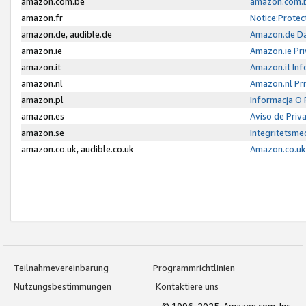
amazon.com.be
amazon.com.b
amazon.fr
Notice:Protec
amazon.de, audible.de
Amazon.de Da
amazon.ie
Amazon.ie Pri
amazon.it
Amazon.it Inf
amazon.nl
Amazon.nl Pri
amazon.pl
Informacja O
amazon.es
Aviso de Priv
amazon.se
Integritetsm
amazon.co.uk, audible.co.uk
Amazon.co.uk 
Teilnahmevereinbarung
Programmrichtlinien
Nutzungsbestimmungen
Kontaktiere uns