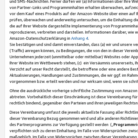
und SMS-Nachrichten. Ferner dürfen wir (a) Informationen über Ihre We
von Partner-Links und Programminhalten erhalten überwachen, aufzei
vor dem Kauf eines Produkts auf der Amazon-Website über einen auf Ih
prüfen, überwachen und anderweitig untersuchen, um die Einhaltung dies
die auf Ihrer Website dargestellte Implementierung von Programminhalt
reproduzieren, verbreiten und darstellen. Informationen darüber, wie w
Amazon-Datenschutzerklärung in
Anhang 4
.
Sie bestätigen und sind damit einverstanden, dass (a) wir und unsere 
(Traffic) anregen können, zu Bedingungen, die von den in dieser Vere
Unternehmen jederzeit (unmittelbar oder mittelbar) Websites oder Appl
Ihrer Website im Wettbewerb stehen, (c) ein Versäumnis unsererseits, I
Verzicht auf unser Recht darstellt, die betroffene oder eine andere B
Aktualisierungen, Handlungen und Zustimmungen, die wir ggf. im Rahme
vorgenommen bzw. erteilt werden und nur wirksam sind, wenn sie schri
Ohne die ausdrückliche vorherige schriftliche Zustimmung von Amazon
abtreten. Vorbehaltlich dieser Einschränkung ist diese Vereinbarung f
rechtlich bindend, gegenüber den Parteien und ihren jeweiligen Rech
Diese Vereinbarung umfasst die jeweils aktuellste Fassung aller Richtli
dieser Vereinbarung Bezug genommen wird und alle anderen Richtlinie
des Partnerprogramms zur Verfügung gestellt werden („
Programmric
verpflichten sich zu deren Einhaltung. Im Falle von Widersprüchen zwi
maßgeblich. Im Falle von Widersprüchen zwischen dieser Vereinbarun