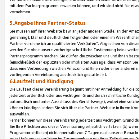
mit dem Partnerprogramm erwarten können, und wir sind nicht für etwa
vornehmen.
5.Angabe Ihres Partner-Status
Sie müssen auf Ihrer Website bzw. an jeder anderen Stelle, an der Am
genehmigt, klar und deutlich den folgenden oder einen im Wesentlichen
Partner verdiene ich an qualifizierten Verkäufen“. Abgesehen von die
werden Sie ohne unsere vorherige schriftliche Zustimmung keine weite
Partnerprogramm machen. Sie dürfen die zwischen uns und Ihnen best
(einschließlich der expliziten oder impliziten Aussage, dass Amazon Si
dass eine Verbindung zwischen Amazon und Ihnen oder einer anderen natü
vorliegenden Vereinbarung ausdrücklich gestattet ist.
6.Laufzeit und Kündigung
Die Laufzeit dieser Vereinbarung beginnt mit Ihrer Anmeldung für die 
jederzeit ordentlich oder aus wichtigem Grund durch schriftliche Kündi
automatisch und unter Ausschluss des Gerichtswegs), wobei eine solch
können kündigen, indem Sie sich über die Partner-Website in Ihrem Ko
auswählen.
Ferner können wir diese Vereinbarung jederzeit aus wichtigem Grund dur
Sie Ihre Pflichten aus dieser Vereinbarung erheblich verletzen; (b) wen
Programmrichtlinien) nicht innerhalb von 7 Tagen nach unserer Benachr
oder Haftungsansprüchen im Zusammenhang mit Ihrer Teilnahme am Pa