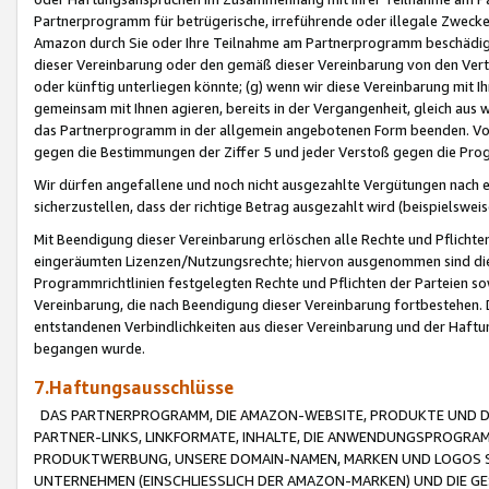
Partnerprogramm für betrügerische, irreführende oder illegale Zwecke
Amazon durch Sie oder Ihre Teilnahme am Partnerprogramm beschädig
dieser Vereinbarung oder den gemäß dieser Vereinbarung von den Vertr
oder künftig unterliegen könnte; (g) wenn wir diese Vereinbarung mit I
gemeinsam mit Ihnen agieren, bereits in der Vergangenheit, gleich aus
das Partnerprogramm in der allgemein angebotenen Form beenden. Vors
gegen die Bestimmungen der Ziffer 5 und jeder Verstoß gegen die Prog
Wir dürfen angefallene und noch nicht ausgezahlte Vergütungen nach 
sicherzustellen, dass der richtige Betrag ausgezahlt wird (beispielsw
Mit Beendigung dieser Vereinbarung erlöschen alle Rechte und Pflichte
eingeräumten Lizenzen/Nutzungsrechte; hiervon ausgenommen sind die in 
Programmrichtlinien festgelegten Rechte und Pflichten der Parteien sow
Vereinbarung, die nach Beendigung dieser Vereinbarung fortbestehen. D
entstandenen Verbindlichkeiten aus dieser Vereinbarung und der Haft
begangen wurde.
7.Haftungsausschlüsse
DAS PARTNERPROGRAMM, DIE AMAZON-WEBSITE, PRODUKTE UND DI
PARTNER-LINKS, LINKFORMATE, INHALTE, DIE ANWENDUNGSPROGR
PRODUKTWERBUNG, UNSERE DOMAIN-NAMEN, MARKEN UND LOGOS S
UNTERNEHMEN (EINSCHLIESSLICH DER AMAZON-MARKEN) UND DIE GE