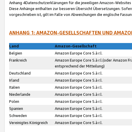
Anhang 4Datenschutzerklärungen für die jeweiligen Amazon-Websites
Diese Anhänge enthalten zur besseren Übersicht Übersetzungen. Sofe
vorgeschrieben ist, gilt im Falle von Abweichungen die englische Fass
ANHANG 1: AMAZON-GESELLSCHAFTEN UND AMAZO
Land
Amazon-Gesellschaft
Belgien
Amazon Europe Core S.à r.l.
Frankreich
Amazon Europe Core S.à r.l.(oder Amazon Fr
entsprechend der Mitteilung)
Deutschland
Amazon Europe Core S.à r.l.
Irland
Amazon Europe Core S.à r.l.
Italien
Amazon Europe Core S.à r.l.
Niederlande
Amazon Europe Core S.à r.l.
Polen
Amazon Europe Core S.à r.l.
Spanien
Amazon Europe Core S.à r.l.
Schweden
Amazon Europe Core S.à r.l.
Vereinigtes Königreich
Amazon Europe Core S.à r.l.