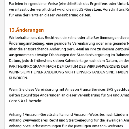
Parteien in irgendeiner Weise (einschließlich des Ergreifens oder Unt
veranlasst oder verpflichtet wird, die mit US-Gesetzen, Vorschriften,
für eine der Parteien dieser Vereinbarung gelten.
13.Änderungen
Wir behalten uns das Recht vor, einzelne oder alle Bestimmungen diese
Änderungsmitteilung, eine geänderte Vereinbarung oder eine geänderte 
über die entsprechende Änderung per E-Mail an Ihre zu diesem Zeitpun
ausgenommen etwaige Erhöhungen der Standardvergütung im Rahmen
Datum, jedoch frühestens sieben Kalendertage nach dem Datum, an de
PARTNERPROGRAMM NACH DEM DATUM DES WIRKSAMWERDENS DER Ä
WENN SIE MIT EINER ÄNDERUNG NICHT EINVERSTANDEN SIND, HABEN S
KÜNDIGEN.
Wenn Sie diese Vereinbarung mit Amazon France Services SAS geschlo
gelten zukünftige Änderungen an dieser Vereinbarung für Sie und Ama
Core S.à r.l. bezieht.
Anhang 1Amazon-Gesellschaften und Amazon-Websites nach Ländern
Anhang 2Anwendbares Recht und Streitbeilegung für die jeweiligen 
Anhang 3Steuerbestimmungen für die jeweiligen Amazon-Websites