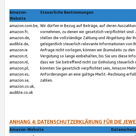
Amazon-
Steuerliche Bestimmungen
Website
amazon.com.be,
Wir dürfen in Bezug auf Beträge, auf deren Auszahlun
amazon.fr,
vornehmen, zu denen wir gesetzlich verpflichtet sind
amazon.de,
stellen die vollständige Zahlung und Abgeltung der 
audible.de,
gelegentlich steuerlich relevante Informationen von I
amazon.ie
Anfrage nicht vorlegen, können wir (kumulativ zu de
amazon.it,
Vergütung so lange einbehalten, bis Sie uns diese Inf
amazon.nl,
dass wir Sie betreffend nicht zur Einholung steuerlich 
amazon.pl,
könnten Sie gesetzlich verpflichtet sein, Amazon Meh
amazon.es,
Anforderungen an eine gültige MwSt.-Rechnung erfüllt
amazon.se,
zahlen.
amazon.co.uk,
audible.co.uk
ANHANG 4: DATENSCHUTZERKLÄRUNG FÜR DIE JEWE
Amazon-Website
Datenschutz