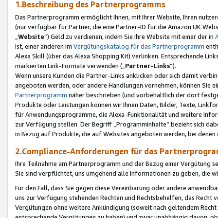
1.Beschreibung des Partnerprogramms
Das Partnerprogramm ermöglicht Ihnen, mit Ihrer Website, Ihren nutzer
(nur verfügbar für Partner, die eine Partner-ID für die Amazon UK We
„
Website
“) Geld zu verdienen, indem Sie Ihre Website mit einer der in
ist, einer anderen im
Vergütungskatalog für das Partnerprogramm
enth
Alexa Skill (über das Alexa Shopping Kit) verlinken. Entsprechende Lin
markierten Link-Formate verwenden („
Partner-Links
“).
Wenn unsere Kunden die Partner-Links anklicken oder sich damit verbi
angeboten werden, oder andere Handlungen vornehmen, können Sie eine
Partnerprogramm
näher beschrieben (und vorbehaltlich der dort festg
Produkte oder Leistungen können wir Ihnen Daten, Bilder, Texte, Linkfo
für Anwendungsprogramme, die Alexa-Funktionalität und weitere Inf
zur Verfügung stellen. Der Begriff „Programminhalte“ bezieht sich dabe
in Bezug auf Produkte, die auf Websites angeboten werden, bei denen 
2.Compliance-Anforderungen für das Partnerprog
Ihre Teilnahme am Partnerprogramm und der Bezug einer Vergütung setz
Sie sind verpflichtet, uns umgehend alle Informationen zu geben, die w
Für den Fall, dass Sie gegen diese Vereinbarung oder andere anwendba
uns zur Verfügung stehenden Rechten und Rechtsbehelfen, das Recht vo
Vergütungen ohne weitere Ankündigung (soweit nach geltendem Recht z
entsprechende Vergütungen zu haben) und zwar unabhängig davon, ob 