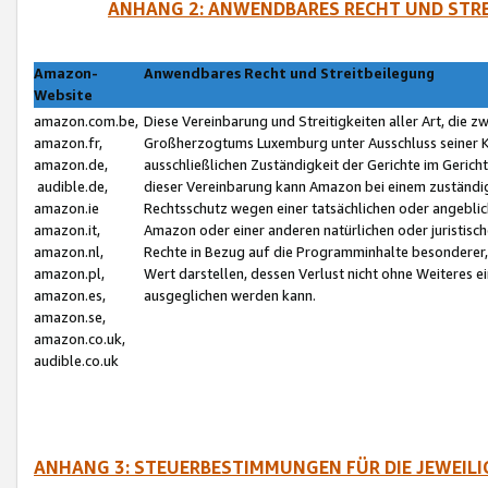
ANHANG 2: ANWENDBARES RECHT UND STRE
Amazon-
Anwendbares Recht und Streitbeilegung
Website
amazon.com.be,
Diese Vereinbarung und Streitigkeiten aller Art, die 
amazon.fr,
Großherzogtums Luxemburg unter Ausschluss seiner Kol
amazon.de,
ausschließlichen Zuständigkeit der Gerichte im Geri
audible.de,
dieser Vereinbarung kann Amazon bei einem zuständig
amazon.ie
Rechtsschutz wegen einer tatsächlichen oder angebli
amazon.it,
Amazon oder einer anderen natürlichen oder juristisc
amazon.nl,
Rechte in Bezug auf die Programminhalte besonderer,
amazon.pl,
Wert darstellen, dessen Verlust nicht ohne Weiteres e
amazon.es,
ausgeglichen werden kann.
amazon.se,
amazon.co.uk,
audible.co.uk
ANHANG 3: STEUERBESTIMMUNGEN FÜR DIE JEWEIL