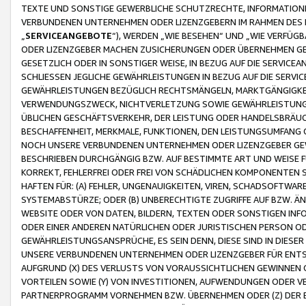
TEXTE UND SONSTIGE GEWERBLICHE SCHUTZRECHTE, INFORMATIONE
VERBUNDENEN UNTERNEHMEN ODER LIZENZGEBERN IM RAHMEN DES
„
SERVICEANGEBOTE
“), WERDEN „WIE BESEHEN“ UND „WIE VERFÜ
ODER LIZENZGEBER MACHEN ZUSICHERUNGEN ODER ÜBERNEHMEN GEW
GESETZLICH ODER IN SONSTIGER WEISE, IN BEZUG AUF DIE SERVI
SCHLIESSEN JEGLICHE GEWÄHRLEISTUNGEN IN BEZUG AUF DIE SERVI
GEWÄHRLEISTUNGEN BEZÜGLICH RECHTSMÄNGELN, MARKTGÄNGIGKEIT
VERWENDUNGSZWECK, NICHTVERLETZUNG SOWIE GEWÄHRLEISTUNGEN 
ÜBLICHEN GESCHÄFTSVERKEHR, DER LEISTUNG ODER HANDELSBRÄUCH
BESCHAFFENHEIT, MERKMALE, FUNKTIONEN, DEN LEISTUNGSUMFANG 
NOCH UNSERE VERBUNDENEN UNTERNEHMEN ODER LIZENZGEBER GEWÄ
BESCHRIEBEN DURCHGÄNGIG BZW. AUF BESTIMMTE ART UND WEISE
KORREKT, FEHLERFREI ODER FREI VON SCHÄDLICHEN KOMPONENTEN
HAFTEN FÜR: (A) FEHLER, UNGENAUIGKEITEN, VIREN, SCHADSOFTW
SYSTEMABSTÜRZE; ODER (B) UNBERECHTIGTE ZUGRIFFE AUF BZW. 
WEBSITE ODER VON DATEN, BILDERN, TEXTEN ODER SONSTIGEN INF
ODER EINER ANDEREN NATÜRLICHEN ODER JURISTISCHEN PERSON OD
GEWÄHRLEISTUNGSANSPRÜCHE, ES SEIN DENN, DIESE SIND IN DIES
UNSERE VERBUNDENEN UNTERNEHMEN ODER LIZENZGEBER FÜR EN
AUFGRUND (X) DES VERLUSTS VON VORAUSSICHTLICHEN GEWINNEN
VORTEILEN SOWIE (Y) VON INVESTITIONEN, AUFWENDUNGEN ODER VE
PARTNERPROGRAMM VORNEHMEN BZW. ÜBERNEHMEN ODER (Z) DER 