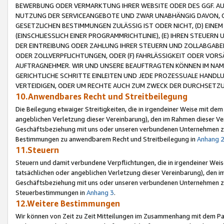
BEWERBUNG ODER VERMARKTUNG IHRER WEBSITE ODER DES GGF. AUF 
NUTZUNG DER SERVICEANGEBOTE UND ZWAR UNABHÄNGIG DAVON, O
GESETZLICHEN BESTIMMUNGEN ZULÄSSIG IST ODER NICHT, (D) EINE
(EINSCHLIESSLICH EINER PROGRAMMRICHTLINIE), (E) IHREN STEUER
DER EINTREIBUNG ODER ZAHLUNG IHRER STEUERN UND ZOLLABGAB
ODER ZOLLVERPFLICHTUNGEN, ODER (F) FAHRLÄSSIGKEIT ODER VORS
AUFTRAGNEHMER. WIR UND UNSERE BEAUFTRAGTEN KÖNNEN IM NAME
GERICHTLICHE SCHRITTE EINLEITEN UND JEDE PROZESSUALE HAND
VERTEIDIGEN, ODER UM RECHTE AUCH ZUM ZWECK DER DURCHSETZU
10.Anwendbares Recht und Streitbeilegung
Die Beilegung etwaiger Streitigkeiten, die in irgendeiner Weise mit de
angeblichen Verletzung dieser Vereinbarung), den im Rahmen dieser Ve
Geschäftsbeziehung mit uns oder unseren verbundenen Unternehmen zu
Bestimmungen zu anwendbarem Recht und Streitbeilegung in
Anhang 
11.Steuern
Steuern und damit verbundene Verpflichtungen, die in irgendeiner Wei
tatsächlichen oder angeblichen Verletzung dieser Vereinbarung), den 
Geschäftsbeziehung mit uns oder unseren verbundenen Unternehmen z
Steuerbestimmungen in
Anhang 3
.
12.Weitere Bestimmungen
Wir können von Zeit zu Zeit Mitteilungen im Zusammenhang mit dem Par