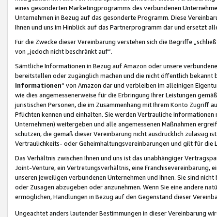
eines gesonderten Marketingprogramms des verbundenen Unternehmens
Unternehmen in Bezug auf das gesonderte Programm. Diese Vereinbarung
Ihnen und uns im Hinblick auf das Partnerprogramm dar und ersetzt al
Für die Zwecke dieser Vereinbarung verstehen sich die Begriffe „schließ
von „jedoch nicht beschränkt auf“.
Sämtliche Informationen in Bezug auf Amazon oder unsere verbunde
bereitstellen oder zugänglich machen und die nicht öffentlich bekannt bz
Informationen
“ von Amazon dar und verbleiben im alleinigen Eigent
wie dies angemessenerweise für die Erbringung Ihrer Leistungen gemäß d
juristischen Personen, die im Zusammenhang mit Ihrem Konto Zugriff au
Pflichten kennen und einhalten. Sie werden Vertrauliche Informationen 
Unternehmen) weitergeben und alle angemessenen Maßnahmen ergreifen
schützen, die gemäß dieser Vereinbarung nicht ausdrücklich zulässig is
Vertraulichkeits- oder Geheimhaltungsvereinbarungen und gilt für die
Das Verhältnis zwischen Ihnen und uns ist das unabhängiger Vertragspa
Joint-Venture, ein Vertretungsverhältnis, eine Franchisevereinbarung, 
unseren jeweiligen verbundenen Unternehmen und Ihnen. Sie sind ni
oder Zusagen abzugeben oder anzunehmen. Wenn Sie eine andere natürli
ermöglichen, Handlungen in Bezug auf den Gegenstand dieser Vereinbar
Ungeachtet anders lautender Bestimmungen in dieser Vereinbarung wird