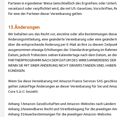
Parteien in irgendeiner Weise (einschließlich des Ergreifens oder Unt
veranlasst oder verpflichtet wird, die mit US-Gesetzen, Vorschriften,
für eine der Parteien dieser Vereinbarung gelten.
13.Änderungen
Wir behalten uns das Recht vor, einzelne oder alle Bestimmungen diese
Änderungsmitteilung, eine geänderte Vereinbarung oder eine geänderte 
über die entsprechende Änderung per E-Mail an Ihre zu diesem Zeitpun
ausgenommen etwaige Erhöhungen der Standardvergütung im Rahmen
Datum, jedoch frühestens sieben Kalendertage nach dem Datum, an de
PARTNERPROGRAMM NACH DEM DATUM DES WIRKSAMWERDENS DER Ä
WENN SIE MIT EINER ÄNDERUNG NICHT EINVERSTANDEN SIND, HABEN S
KÜNDIGEN.
Wenn Sie diese Vereinbarung mit Amazon France Services SAS geschlo
gelten zukünftige Änderungen an dieser Vereinbarung für Sie und Ama
Core S.à r.l. bezieht.
Anhang 1Amazon-Gesellschaften und Amazon-Websites nach Ländern
Anhang 2Anwendbares Recht und Streitbeilegung für die jeweiligen 
Anhang 3Steuerbestimmungen für die jeweiligen Amazon-Websites