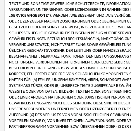
TEXTE UND SONSTIGE GEWERBLICHE SCHUTZRECHTE, INFORMATIONE
VERBUNDENEN UNTERNEHMEN ODER LIZENZGEBERN IM RAHMEN DES
„
SERVICEANGEBOTE
“), WERDEN „WIE BESEHEN“ UND „WIE VERFÜ
ODER LIZENZGEBER MACHEN ZUSICHERUNGEN ODER ÜBERNEHMEN GEW
GESETZLICH ODER IN SONSTIGER WEISE, IN BEZUG AUF DIE SERVI
SCHLIESSEN JEGLICHE GEWÄHRLEISTUNGEN IN BEZUG AUF DIE SERVI
GEWÄHRLEISTUNGEN BEZÜGLICH RECHTSMÄNGELN, MARKTGÄNGIGKEIT
VERWENDUNGSZWECK, NICHTVERLETZUNG SOWIE GEWÄHRLEISTUNGEN 
ÜBLICHEN GESCHÄFTSVERKEHR, DER LEISTUNG ODER HANDELSBRÄUCH
BESCHAFFENHEIT, MERKMALE, FUNKTIONEN, DEN LEISTUNGSUMFANG 
NOCH UNSERE VERBUNDENEN UNTERNEHMEN ODER LIZENZGEBER GEWÄ
BESCHRIEBEN DURCHGÄNGIG BZW. AUF BESTIMMTE ART UND WEISE
KORREKT, FEHLERFREI ODER FREI VON SCHÄDLICHEN KOMPONENTEN
HAFTEN FÜR: (A) FEHLER, UNGENAUIGKEITEN, VIREN, SCHADSOFTW
SYSTEMABSTÜRZE; ODER (B) UNBERECHTIGTE ZUGRIFFE AUF BZW. 
WEBSITE ODER VON DATEN, BILDERN, TEXTEN ODER SONSTIGEN INF
ODER EINER ANDEREN NATÜRLICHEN ODER JURISTISCHEN PERSON OD
GEWÄHRLEISTUNGSANSPRÜCHE, ES SEIN DENN, DIESE SIND IN DIES
UNSERE VERBUNDENEN UNTERNEHMEN ODER LIZENZGEBER FÜR EN
AUFGRUND (X) DES VERLUSTS VON VORAUSSICHTLICHEN GEWINNEN
VORTEILEN SOWIE (Y) VON INVESTITIONEN, AUFWENDUNGEN ODER VE
PARTNERPROGRAMM VORNEHMEN BZW. ÜBERNEHMEN ODER (Z) DER 