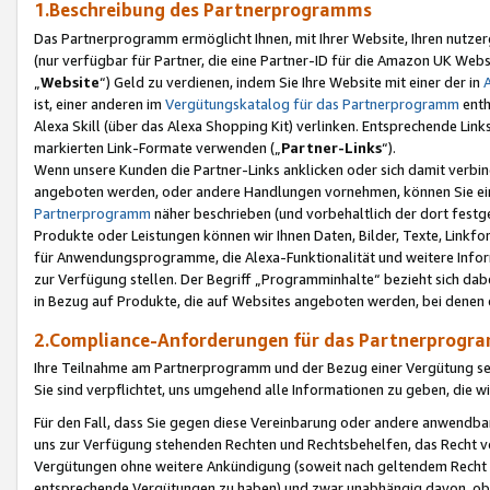
1.Beschreibung des Partnerprogramms
Das Partnerprogramm ermöglicht Ihnen, mit Ihrer Website, Ihren nutzer
(nur verfügbar für Partner, die eine Partner-ID für die Amazon UK We
„
Website
“) Geld zu verdienen, indem Sie Ihre Website mit einer der in
ist, einer anderen im
Vergütungskatalog für das Partnerprogramm
enth
Alexa Skill (über das Alexa Shopping Kit) verlinken. Entsprechende Lin
markierten Link-Formate verwenden („
Partner-Links
“).
Wenn unsere Kunden die Partner-Links anklicken oder sich damit verbi
angeboten werden, oder andere Handlungen vornehmen, können Sie eine
Partnerprogramm
näher beschrieben (und vorbehaltlich der dort festg
Produkte oder Leistungen können wir Ihnen Daten, Bilder, Texte, Linkfo
für Anwendungsprogramme, die Alexa-Funktionalität und weitere Inf
zur Verfügung stellen. Der Begriff „Programminhalte“ bezieht sich dabe
in Bezug auf Produkte, die auf Websites angeboten werden, bei denen 
2.Compliance-Anforderungen für das Partnerprog
Ihre Teilnahme am Partnerprogramm und der Bezug einer Vergütung setz
Sie sind verpflichtet, uns umgehend alle Informationen zu geben, die w
Für den Fall, dass Sie gegen diese Vereinbarung oder andere anwendba
uns zur Verfügung stehenden Rechten und Rechtsbehelfen, das Recht vo
Vergütungen ohne weitere Ankündigung (soweit nach geltendem Recht z
entsprechende Vergütungen zu haben) und zwar unabhängig davon, ob 