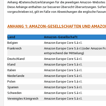
Anhang 4Datenschutzerklärungen für die jeweiligen Amazon-Websites
Diese Anhänge enthalten zur besseren Übersicht Übersetzungen. Sofe
vorgeschrieben ist, gilt im Falle von Abweichungen die englische Fass
ANHANG 1: AMAZON-GESELLSCHAFTEN UND AMAZO
Land
Amazon-Gesellschaft
Belgien
Amazon Europe Core S.à r.l.
Frankreich
Amazon Europe Core S.à r.l.(oder Amazon Fr
entsprechend der Mitteilung)
Deutschland
Amazon Europe Core S.à r.l.
Irland
Amazon Europe Core S.à r.l.
Italien
Amazon Europe Core S.à r.l.
Niederlande
Amazon Europe Core S.à r.l.
Polen
Amazon Europe Core S.à r.l.
Spanien
Amazon Europe Core S.à r.l.
Schweden
Amazon Europe Core S.à r.l.
Vereinigtes Königreich
Amazon Europe Core S.à r.l.