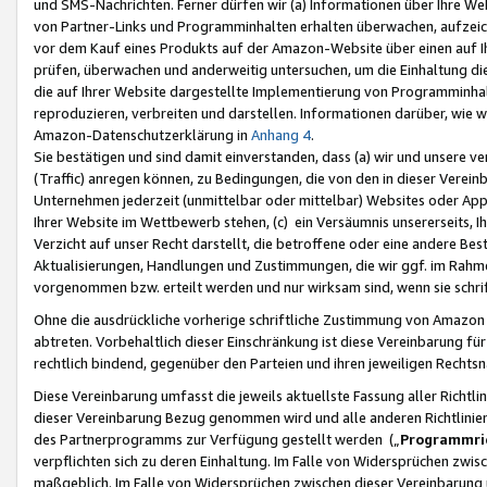
und SMS-Nachrichten. Ferner dürfen wir (a) Informationen über Ihre We
von Partner-Links und Programminhalten erhalten überwachen, aufzei
vor dem Kauf eines Produkts auf der Amazon-Website über einen auf Ih
prüfen, überwachen und anderweitig untersuchen, um die Einhaltung dies
die auf Ihrer Website dargestellte Implementierung von Programminhalt
reproduzieren, verbreiten und darstellen. Informationen darüber, wie w
Amazon-Datenschutzerklärung in
Anhang 4
.
Sie bestätigen und sind damit einverstanden, dass (a) wir und unsere 
(Traffic) anregen können, zu Bedingungen, die von den in dieser Vere
Unternehmen jederzeit (unmittelbar oder mittelbar) Websites oder Appl
Ihrer Website im Wettbewerb stehen, (c) ein Versäumnis unsererseits, I
Verzicht auf unser Recht darstellt, die betroffene oder eine andere B
Aktualisierungen, Handlungen und Zustimmungen, die wir ggf. im Rahme
vorgenommen bzw. erteilt werden und nur wirksam sind, wenn sie schri
Ohne die ausdrückliche vorherige schriftliche Zustimmung von Amazon
abtreten. Vorbehaltlich dieser Einschränkung ist diese Vereinbarung f
rechtlich bindend, gegenüber den Parteien und ihren jeweiligen Rech
Diese Vereinbarung umfasst die jeweils aktuellste Fassung aller Richtli
dieser Vereinbarung Bezug genommen wird und alle anderen Richtlinie
des Partnerprogramms zur Verfügung gestellt werden („
Programmric
verpflichten sich zu deren Einhaltung. Im Falle von Widersprüchen zwi
maßgeblich. Im Falle von Widersprüchen zwischen dieser Vereinbarun