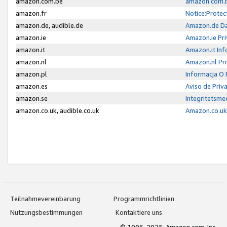
amazon.com.be
amazon.com.b
amazon.fr
Notice:Protec
amazon.de, audible.de
Amazon.de Da
amazon.ie
Amazon.ie Pri
amazon.it
Amazon.it Inf
amazon.nl
Amazon.nl Pri
amazon.pl
Informacja O
amazon.es
Aviso de Priv
amazon.se
Integritetsm
amazon.co.uk, audible.co.uk
Amazon.co.uk 
Teilnahmevereinbarung
Programmrichtlinien
Nutzungsbestimmungen
Kontaktiere uns