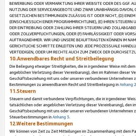
BEWERBUNG ODER VERMARKTUNG IHRER WEBSITE ODER DES GGF. AUF 
NUTZUNG DER SERVICEANGEBOTE UND ZWAR UNABHÄNGIG DAVON, O
GESETZLICHEN BESTIMMUNGEN ZULÄSSIG IST ODER NICHT, (D) EINE
(EINSCHLIESSLICH EINER PROGRAMMRICHTLINIE), (E) IHREN STEUER
DER EINTREIBUNG ODER ZAHLUNG IHRER STEUERN UND ZOLLABGAB
ODER ZOLLVERPFLICHTUNGEN, ODER (F) FAHRLÄSSIGKEIT ODER VORS
AUFTRAGNEHMER. WIR UND UNSERE BEAUFTRAGTEN KÖNNEN IM NAME
GERICHTLICHE SCHRITTE EINLEITEN UND JEDE PROZESSUALE HAND
VERTEIDIGEN, ODER UM RECHTE AUCH ZUM ZWECK DER DURCHSETZU
10.Anwendbares Recht und Streitbeilegung
Die Beilegung etwaiger Streitigkeiten, die in irgendeiner Weise mit de
angeblichen Verletzung dieser Vereinbarung), den im Rahmen dieser Ve
Geschäftsbeziehung mit uns oder unseren verbundenen Unternehmen zu
Bestimmungen zu anwendbarem Recht und Streitbeilegung in
Anhang 
11.Steuern
Steuern und damit verbundene Verpflichtungen, die in irgendeiner Wei
tatsächlichen oder angeblichen Verletzung dieser Vereinbarung), den 
Geschäftsbeziehung mit uns oder unseren verbundenen Unternehmen z
Steuerbestimmungen in
Anhang 3
.
12.Weitere Bestimmungen
Wir können von Zeit zu Zeit Mitteilungen im Zusammenhang mit dem Par