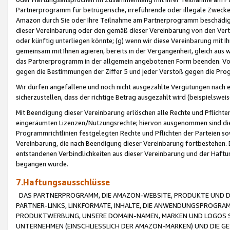
Partnerprogramm für betrügerische, irreführende oder illegale Zwecke
Amazon durch Sie oder Ihre Teilnahme am Partnerprogramm beschädig
dieser Vereinbarung oder den gemäß dieser Vereinbarung von den Vertr
oder künftig unterliegen könnte; (g) wenn wir diese Vereinbarung mit I
gemeinsam mit Ihnen agieren, bereits in der Vergangenheit, gleich aus
das Partnerprogramm in der allgemein angebotenen Form beenden. Vors
gegen die Bestimmungen der Ziffer 5 und jeder Verstoß gegen die Prog
Wir dürfen angefallene und noch nicht ausgezahlte Vergütungen nach 
sicherzustellen, dass der richtige Betrag ausgezahlt wird (beispielsw
Mit Beendigung dieser Vereinbarung erlöschen alle Rechte und Pflichte
eingeräumten Lizenzen/Nutzungsrechte; hiervon ausgenommen sind die in 
Programmrichtlinien festgelegten Rechte und Pflichten der Parteien sow
Vereinbarung, die nach Beendigung dieser Vereinbarung fortbestehen. D
entstandenen Verbindlichkeiten aus dieser Vereinbarung und der Haft
begangen wurde.
7.Haftungsausschlüsse
DAS PARTNERPROGRAMM, DIE AMAZON-WEBSITE, PRODUKTE UND DI
PARTNER-LINKS, LINKFORMATE, INHALTE, DIE ANWENDUNGSPROGR
PRODUKTWERBUNG, UNSERE DOMAIN-NAMEN, MARKEN UND LOGOS S
UNTERNEHMEN (EINSCHLIESSLICH DER AMAZON-MARKEN) UND DIE GE