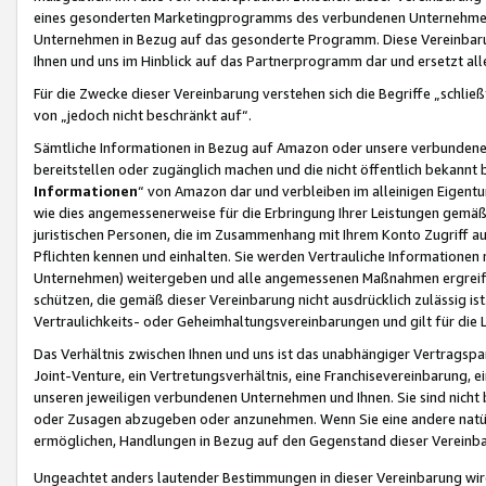
eines gesonderten Marketingprogramms des verbundenen Unternehmens
Unternehmen in Bezug auf das gesonderte Programm. Diese Vereinbarung
Ihnen und uns im Hinblick auf das Partnerprogramm dar und ersetzt al
Für die Zwecke dieser Vereinbarung verstehen sich die Begriffe „schließ
von „jedoch nicht beschränkt auf“.
Sämtliche Informationen in Bezug auf Amazon oder unsere verbunde
bereitstellen oder zugänglich machen und die nicht öffentlich bekannt bz
Informationen
“ von Amazon dar und verbleiben im alleinigen Eigent
wie dies angemessenerweise für die Erbringung Ihrer Leistungen gemäß d
juristischen Personen, die im Zusammenhang mit Ihrem Konto Zugriff au
Pflichten kennen und einhalten. Sie werden Vertrauliche Informationen 
Unternehmen) weitergeben und alle angemessenen Maßnahmen ergreifen
schützen, die gemäß dieser Vereinbarung nicht ausdrücklich zulässig is
Vertraulichkeits- oder Geheimhaltungsvereinbarungen und gilt für die
Das Verhältnis zwischen Ihnen und uns ist das unabhängiger Vertragspa
Joint-Venture, ein Vertretungsverhältnis, eine Franchisevereinbarung, 
unseren jeweiligen verbundenen Unternehmen und Ihnen. Sie sind ni
oder Zusagen abzugeben oder anzunehmen. Wenn Sie eine andere natürli
ermöglichen, Handlungen in Bezug auf den Gegenstand dieser Vereinbar
Ungeachtet anders lautender Bestimmungen in dieser Vereinbarung wird