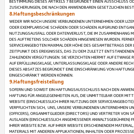
BESTIMMUNG DIESES ARTIKELS 7 BEGRÜNDET EINEN AUSSCHLUSS 
ZUSICHERUNGEN, DIE NACH DEN ANWENDBAREN GESETZLICHEN BE
8.Haftungsbeschränkungen
WEDER WIR NOCH UNSERE VERBUNDENEN UNTERNEHMEN ODER LIZEN
ODER EXEMPLARISCHE SCHÄDEN ODER SCHÄDEN AUFGRUND ENTGANG
NUTZUNGSAUSFALL ODER DATENVERLUST, DIE IM ZUSAMMENHANG MI
DES AUFTRETENS SOLCHER SCHÄDEN HINGEWIESEN WURDEN. FERN
SERVICEANGEBOTEN MAXIMAL DER HÖHE DES GESAMTBETRAGS DER 
ZEITPUNKT DES EREIGNISSES, DAS ZU DEM ZULETZT ENTSTANDENE
ZAHLENDEN VERGÜTUNGEN. SIE VERZICHTEN HIERMIT AUF ETWAIGE 
AUF ERFÜLLUNGSKLAGE, UNTERLASSUNGSKLAGE ODER ANDERE RECHT
DIESES ABSATZES BEGRÜNDET EINE EINSCHRÄNKUNG VON HAFTUNG
EINGESCHRÄNKT WERDEN KÖNNEN.
9.Haftungsfreistellung
SOFERN UND SOWEIT EIN HAFTUNGSAUSSCHLUSS NACH DEN ANWENDB
HAFTUNG FÜR ANGELEGENHEITEN AUS, DIE UNMITTELBAR ODER MITT
WEBSITE (EINSCHLIESSLICH IHRER NUTZUNG DER SERVICEANGEBOTE)
VERPFLICHTEN SICH, UNS, UNSERE VERBUNDENEN UNTERNEHMEN UN
(OFFICERS), ORGANMITGLIEDER (DIRECTORS) UND VERTRETER VON 
AUSLAGEN (EINSCHLIESSLICH ANGEMESSENER ANWALTSGEBÜHREN) FR
IHRER WEBSITE BZW. AUF IHRER WEBSITE ERSCHEINENDEM MATERIAL
MATERIALS MIT ANDEREN APPLIKATIONEN, INHALTEN ODER PROZESSE