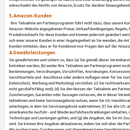
unbeschadet des Rechts von Amazon, Ersatz für darüber hinausgehen
3.Amazon-Kunden
Ihre Teilnahme am Partnerprogramm führt nicht dazu, dass unsere Kun
Amazon-Website angegebenen Preise, Verkaufsbedingungen, Regeln, Ri
Produktverkäufe für diese Kunden und können jederzeit geändert werde
sich einer unserer Kunden in einer Angelegenheit an Sie wenden, die 
Kunden mitteilen, dass er für Kundenservice-Fragen den auf der Ama
4.Gewährleistungen
Sie gewährleisten und sichern zu, dass (a) Sie gemäß dieser Vereinba
betreiben werden; (b) weder Ihre Teilnahme am Partnerprogramm noch d
Bestimmungen, Verordnungen, Vorschriften, Anordnungen, Konzessionen,
Gerichtsurteile und -beschlüsse oder andere Auflagen einer für Sie zu
Datenschutz, Werbung und Marketing) verstoßen; (c) Sie rechtswirksam 
nicht geschäftsfähig sind); (d) Sie den Nutzen der Teilnahme am Partne
Zusicherungen, Garantien oder Aussagen verlassen, die in dieser Verein
teilnehmen und keine Serviceangebote nutzen, wenn Sie US-Handelssa
unterliegen, in dem Sie Serviceangebote wahrnehmen; (f) Sie alle US
amerikanische Ausfuhr- und Wiederausfuhrbeschränkungen einhalten, 
Technologie und Leistungen gelten, und (g) die Angaben, die Sie im 
sind. Sie können Ihre Angaben aktualisieren, indem Sie sich über die 
Wir machen keine Zusicherungen und übernehmen keine Gewährleistun