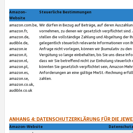
Amazon-
Steuerliche Bestimmungen
Website
amazon.com.be,
Wir dürfen in Bezug auf Beträge, auf deren Auszahlun
amazon.fr,
vornehmen, zu denen wir gesetzlich verpflichtet sind
amazon.de,
stellen die vollständige Zahlung und Abgeltung der 
audible.de,
gelegentlich steuerlich relevante Informationen von I
amazon.ie
Anfrage nicht vorlegen, können wir (kumulativ zu de
amazon.it,
Vergütung so lange einbehalten, bis Sie uns diese Inf
amazon.nl,
dass wir Sie betreffend nicht zur Einholung steuerlich 
amazon.pl,
könnten Sie gesetzlich verpflichtet sein, Amazon Meh
amazon.es,
Anforderungen an eine gültige MwSt.-Rechnung erfüllt
amazon.se,
zahlen.
amazon.co.uk,
audible.co.uk
ANHANG 4: DATENSCHUTZERKLÄRUNG FÜR DIE JEWE
Amazon-Website
Datenschutz