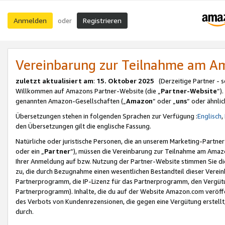
Anmelden
Registrieren
oder
Vereinbarung zur Teilnahme am 
zuletzt aktualisiert am
:
15. Oktober 2025
(Derzeitige Partner - 
Willkommen auf Amazons Partner-Website (die „
Partner-Website
“)
genannten Amazon-Gesellschaften („
Amazon
“ oder „
uns
“ oder ähnli
Übersetzungen stehen in folgenden Sprachen zur Verfügung :
Englisch
,
den Übersetzungen gilt die englische Fassung.
Natürliche oder juristische Personen, die an unserem Marketing-Partn
oder ein „
Partner
“), müssen die Vereinbarung zur Teilnahme am Ama
Ihrer Anmeldung auf bzw. Nutzung der Partner-Website stimmen Sie die
zu, die durch Bezugnahme einen wesentlichen Bestandteil dieser Verei
Partnerprogramm, die IP-Lizenz für das Partnerprogramm, den Vergütu
Partnerprogramm). Inhalte, die du auf der Website Amazon.com veröffe
des Verbots von Kundenrezensionen, die gegen eine Vergütung erstellt, 
durch.