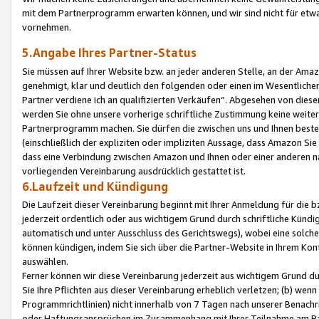
mit dem Partnerprogramm erwarten können, und wir sind nicht für etwa
vornehmen.
5.Angabe Ihres Partner-Status
Sie müssen auf Ihrer Website bzw. an jeder anderen Stelle, an der Am
genehmigt, klar und deutlich den folgenden oder einen im Wesentlichen
Partner verdiene ich an qualifizierten Verkäufen“. Abgesehen von die
werden Sie ohne unsere vorherige schriftliche Zustimmung keine weite
Partnerprogramm machen. Sie dürfen die zwischen uns und Ihnen best
(einschließlich der expliziten oder impliziten Aussage, dass Amazon Si
dass eine Verbindung zwischen Amazon und Ihnen oder einer anderen natü
vorliegenden Vereinbarung ausdrücklich gestattet ist.
6.Laufzeit und Kündigung
Die Laufzeit dieser Vereinbarung beginnt mit Ihrer Anmeldung für die 
jederzeit ordentlich oder aus wichtigem Grund durch schriftliche Kündi
automatisch und unter Ausschluss des Gerichtswegs), wobei eine solch
können kündigen, indem Sie sich über die Partner-Website in Ihrem Ko
auswählen.
Ferner können wir diese Vereinbarung jederzeit aus wichtigem Grund dur
Sie Ihre Pflichten aus dieser Vereinbarung erheblich verletzen; (b) wen
Programmrichtlinien) nicht innerhalb von 7 Tagen nach unserer Benachr
oder Haftungsansprüchen im Zusammenhang mit Ihrer Teilnahme am Pa