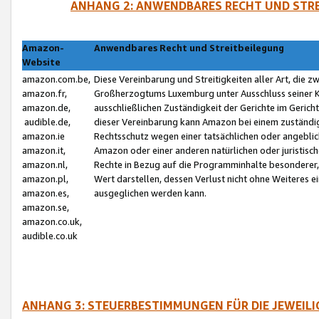
ANHANG 2: ANWENDBARES RECHT UND STRE
Amazon-
Anwendbares Recht und Streitbeilegung
Website
amazon.com.be,
Diese Vereinbarung und Streitigkeiten aller Art, die 
amazon.fr,
Großherzogtums Luxemburg unter Ausschluss seiner Kol
amazon.de,
ausschließlichen Zuständigkeit der Gerichte im Geri
audible.de,
dieser Vereinbarung kann Amazon bei einem zuständig
amazon.ie
Rechtsschutz wegen einer tatsächlichen oder angebli
amazon.it,
Amazon oder einer anderen natürlichen oder juristisc
amazon.nl,
Rechte in Bezug auf die Programminhalte besonderer,
amazon.pl,
Wert darstellen, dessen Verlust nicht ohne Weiteres e
amazon.es,
ausgeglichen werden kann.
amazon.se,
amazon.co.uk,
audible.co.uk
ANHANG 3: STEUERBESTIMMUNGEN FÜR DIE JEWEIL