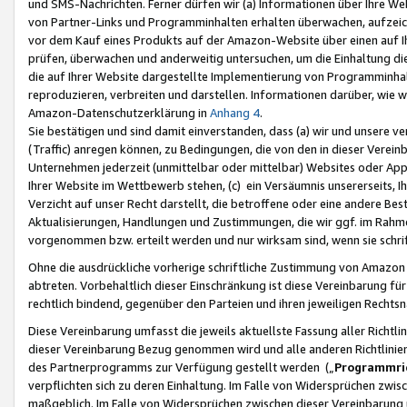
und SMS-Nachrichten. Ferner dürfen wir (a) Informationen über Ihre We
von Partner-Links und Programminhalten erhalten überwachen, aufzei
vor dem Kauf eines Produkts auf der Amazon-Website über einen auf Ih
prüfen, überwachen und anderweitig untersuchen, um die Einhaltung dies
die auf Ihrer Website dargestellte Implementierung von Programminhalt
reproduzieren, verbreiten und darstellen. Informationen darüber, wie w
Amazon-Datenschutzerklärung in
Anhang 4
.
Sie bestätigen und sind damit einverstanden, dass (a) wir und unsere 
(Traffic) anregen können, zu Bedingungen, die von den in dieser Vere
Unternehmen jederzeit (unmittelbar oder mittelbar) Websites oder Appl
Ihrer Website im Wettbewerb stehen, (c) ein Versäumnis unsererseits, I
Verzicht auf unser Recht darstellt, die betroffene oder eine andere B
Aktualisierungen, Handlungen und Zustimmungen, die wir ggf. im Rahme
vorgenommen bzw. erteilt werden und nur wirksam sind, wenn sie schri
Ohne die ausdrückliche vorherige schriftliche Zustimmung von Amazon
abtreten. Vorbehaltlich dieser Einschränkung ist diese Vereinbarung f
rechtlich bindend, gegenüber den Parteien und ihren jeweiligen Rech
Diese Vereinbarung umfasst die jeweils aktuellste Fassung aller Richtli
dieser Vereinbarung Bezug genommen wird und alle anderen Richtlinie
des Partnerprogramms zur Verfügung gestellt werden („
Programmric
verpflichten sich zu deren Einhaltung. Im Falle von Widersprüchen zwi
maßgeblich. Im Falle von Widersprüchen zwischen dieser Vereinbarun