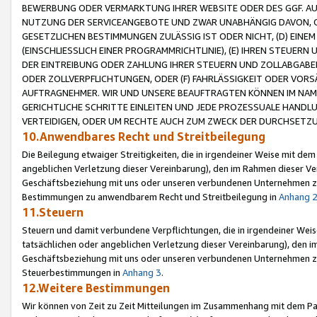
BEWERBUNG ODER VERMARKTUNG IHRER WEBSITE ODER DES GGF. AUF 
NUTZUNG DER SERVICEANGEBOTE UND ZWAR UNABHÄNGIG DAVON, O
GESETZLICHEN BESTIMMUNGEN ZULÄSSIG IST ODER NICHT, (D) EINE
(EINSCHLIESSLICH EINER PROGRAMMRICHTLINIE), (E) IHREN STEUER
DER EINTREIBUNG ODER ZAHLUNG IHRER STEUERN UND ZOLLABGAB
ODER ZOLLVERPFLICHTUNGEN, ODER (F) FAHRLÄSSIGKEIT ODER VORS
AUFTRAGNEHMER. WIR UND UNSERE BEAUFTRAGTEN KÖNNEN IM NAME
GERICHTLICHE SCHRITTE EINLEITEN UND JEDE PROZESSUALE HAND
VERTEIDIGEN, ODER UM RECHTE AUCH ZUM ZWECK DER DURCHSETZU
10.Anwendbares Recht und Streitbeilegung
Die Beilegung etwaiger Streitigkeiten, die in irgendeiner Weise mit de
angeblichen Verletzung dieser Vereinbarung), den im Rahmen dieser Ve
Geschäftsbeziehung mit uns oder unseren verbundenen Unternehmen zu
Bestimmungen zu anwendbarem Recht und Streitbeilegung in
Anhang 
11.Steuern
Steuern und damit verbundene Verpflichtungen, die in irgendeiner Wei
tatsächlichen oder angeblichen Verletzung dieser Vereinbarung), den 
Geschäftsbeziehung mit uns oder unseren verbundenen Unternehmen z
Steuerbestimmungen in
Anhang 3
.
12.Weitere Bestimmungen
Wir können von Zeit zu Zeit Mitteilungen im Zusammenhang mit dem Par