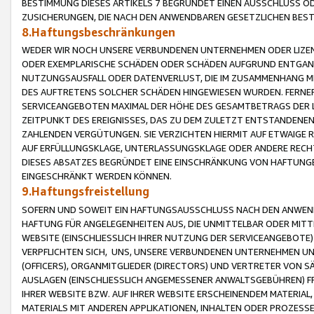
BESTIMMUNG DIESES ARTIKELS 7 BEGRÜNDET EINEN AUSSCHLUSS 
ZUSICHERUNGEN, DIE NACH DEN ANWENDBAREN GESETZLICHEN BE
8.Haftungsbeschränkungen
WEDER WIR NOCH UNSERE VERBUNDENEN UNTERNEHMEN ODER LIZEN
ODER EXEMPLARISCHE SCHÄDEN ODER SCHÄDEN AUFGRUND ENTGANG
NUTZUNGSAUSFALL ODER DATENVERLUST, DIE IM ZUSAMMENHANG MI
DES AUFTRETENS SOLCHER SCHÄDEN HINGEWIESEN WURDEN. FERN
SERVICEANGEBOTEN MAXIMAL DER HÖHE DES GESAMTBETRAGS DER 
ZEITPUNKT DES EREIGNISSES, DAS ZU DEM ZULETZT ENTSTANDENE
ZAHLENDEN VERGÜTUNGEN. SIE VERZICHTEN HIERMIT AUF ETWAIGE 
AUF ERFÜLLUNGSKLAGE, UNTERLASSUNGSKLAGE ODER ANDERE RECHT
DIESES ABSATZES BEGRÜNDET EINE EINSCHRÄNKUNG VON HAFTUNG
EINGESCHRÄNKT WERDEN KÖNNEN.
9.Haftungsfreistellung
SOFERN UND SOWEIT EIN HAFTUNGSAUSSCHLUSS NACH DEN ANWENDB
HAFTUNG FÜR ANGELEGENHEITEN AUS, DIE UNMITTELBAR ODER MITT
WEBSITE (EINSCHLIESSLICH IHRER NUTZUNG DER SERVICEANGEBOTE)
VERPFLICHTEN SICH, UNS, UNSERE VERBUNDENEN UNTERNEHMEN UN
(OFFICERS), ORGANMITGLIEDER (DIRECTORS) UND VERTRETER VON 
AUSLAGEN (EINSCHLIESSLICH ANGEMESSENER ANWALTSGEBÜHREN) FR
IHRER WEBSITE BZW. AUF IHRER WEBSITE ERSCHEINENDEM MATERIAL
MATERIALS MIT ANDEREN APPLIKATIONEN, INHALTEN ODER PROZESSE