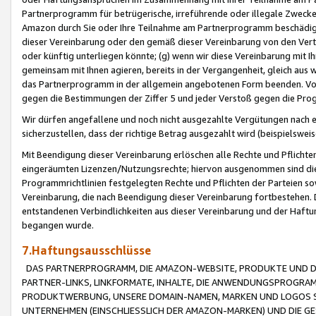
Partnerprogramm für betrügerische, irreführende oder illegale Zwecke
Amazon durch Sie oder Ihre Teilnahme am Partnerprogramm beschädig
dieser Vereinbarung oder den gemäß dieser Vereinbarung von den Vertr
oder künftig unterliegen könnte; (g) wenn wir diese Vereinbarung mit I
gemeinsam mit Ihnen agieren, bereits in der Vergangenheit, gleich aus
das Partnerprogramm in der allgemein angebotenen Form beenden. Vors
gegen die Bestimmungen der Ziffer 5 und jeder Verstoß gegen die Prog
Wir dürfen angefallene und noch nicht ausgezahlte Vergütungen nach 
sicherzustellen, dass der richtige Betrag ausgezahlt wird (beispielsw
Mit Beendigung dieser Vereinbarung erlöschen alle Rechte und Pflichte
eingeräumten Lizenzen/Nutzungsrechte; hiervon ausgenommen sind die in 
Programmrichtlinien festgelegten Rechte und Pflichten der Parteien sow
Vereinbarung, die nach Beendigung dieser Vereinbarung fortbestehen. D
entstandenen Verbindlichkeiten aus dieser Vereinbarung und der Haft
begangen wurde.
7.Haftungsausschlüsse
DAS PARTNERPROGRAMM, DIE AMAZON-WEBSITE, PRODUKTE UND DI
PARTNER-LINKS, LINKFORMATE, INHALTE, DIE ANWENDUNGSPROGR
PRODUKTWERBUNG, UNSERE DOMAIN-NAMEN, MARKEN UND LOGOS S
UNTERNEHMEN (EINSCHLIESSLICH DER AMAZON-MARKEN) UND DIE GE