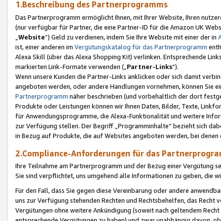
1.Beschreibung des Partnerprogramms
Das Partnerprogramm ermöglicht Ihnen, mit Ihrer Website, Ihren nutzer
(nur verfügbar für Partner, die eine Partner-ID für die Amazon UK We
„
Website
“) Geld zu verdienen, indem Sie Ihre Website mit einer der in
ist, einer anderen im
Vergütungskatalog für das Partnerprogramm
enth
Alexa Skill (über das Alexa Shopping Kit) verlinken. Entsprechende Lin
markierten Link-Formate verwenden („
Partner-Links
“).
Wenn unsere Kunden die Partner-Links anklicken oder sich damit verbi
angeboten werden, oder andere Handlungen vornehmen, können Sie eine
Partnerprogramm
näher beschrieben (und vorbehaltlich der dort festg
Produkte oder Leistungen können wir Ihnen Daten, Bilder, Texte, Linkfo
für Anwendungsprogramme, die Alexa-Funktionalität und weitere Inf
zur Verfügung stellen. Der Begriff „Programminhalte“ bezieht sich dabe
in Bezug auf Produkte, die auf Websites angeboten werden, bei denen 
2.Compliance-Anforderungen für das Partnerprog
Ihre Teilnahme am Partnerprogramm und der Bezug einer Vergütung setz
Sie sind verpflichtet, uns umgehend alle Informationen zu geben, die w
Für den Fall, dass Sie gegen diese Vereinbarung oder andere anwendba
uns zur Verfügung stehenden Rechten und Rechtsbehelfen, das Recht vo
Vergütungen ohne weitere Ankündigung (soweit nach geltendem Recht z
entsprechende Vergütungen zu haben) und zwar unabhängig davon, ob 