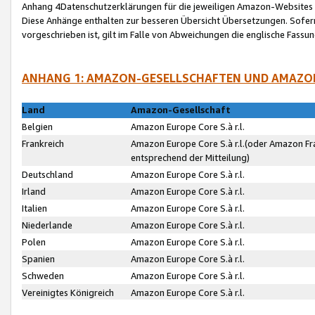
Anhang 4Datenschutzerklärungen für die jeweiligen Amazon-Websites
Diese Anhänge enthalten zur besseren Übersicht Übersetzungen. Sofe
vorgeschrieben ist, gilt im Falle von Abweichungen die englische Fass
ANHANG 1: AMAZON-GESELLSCHAFTEN UND AMAZO
Land
Amazon-Gesellschaft
Belgien
Amazon Europe Core S.à r.l.
Frankreich
Amazon Europe Core S.à r.l.(oder Amazon Fr
entsprechend der Mitteilung)
Deutschland
Amazon Europe Core S.à r.l.
Irland
Amazon Europe Core S.à r.l.
Italien
Amazon Europe Core S.à r.l.
Niederlande
Amazon Europe Core S.à r.l.
Polen
Amazon Europe Core S.à r.l.
Spanien
Amazon Europe Core S.à r.l.
Schweden
Amazon Europe Core S.à r.l.
Vereinigtes Königreich
Amazon Europe Core S.à r.l.