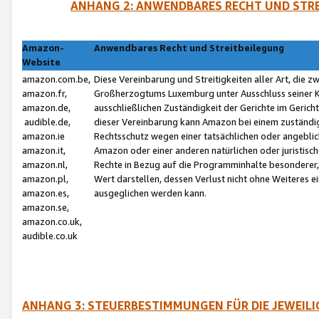
ANHANG 2: ANWENDBARES RECHT UND STRE
Amazon-
Anwendbares Recht und Streitbeilegung
Website
amazon.com.be,
Diese Vereinbarung und Streitigkeiten aller Art, die 
amazon.fr,
Großherzogtums Luxemburg unter Ausschluss seiner Kol
amazon.de,
ausschließlichen Zuständigkeit der Gerichte im Geri
audible.de,
dieser Vereinbarung kann Amazon bei einem zuständig
amazon.ie
Rechtsschutz wegen einer tatsächlichen oder angebli
amazon.it,
Amazon oder einer anderen natürlichen oder juristisc
amazon.nl,
Rechte in Bezug auf die Programminhalte besonderer,
amazon.pl,
Wert darstellen, dessen Verlust nicht ohne Weiteres e
amazon.es,
ausgeglichen werden kann.
amazon.se,
amazon.co.uk,
audible.co.uk
ANHANG 3: STEUERBESTIMMUNGEN FÜR DIE JEWEIL