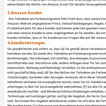
unbeschadet des Rechts von Amazon, Ersatz für darüber hinausgehen
3.Amazon-Kunden
Ihre Teilnahme am Partnerprogramm führt nicht dazu, dass unsere Kun
Amazon-Website angegebenen Preise, Verkaufsbedingungen, Regeln, Ri
Produktverkäufe für diese Kunden und können jederzeit geändert werde
sich einer unserer Kunden in einer Angelegenheit an Sie wenden, die 
Kunden mitteilen, dass er für Kundenservice-Fragen den auf der Ama
4.Gewährleistungen
Sie gewährleisten und sichern zu, dass (a) Sie gemäß dieser Vereinba
betreiben werden; (b) weder Ihre Teilnahme am Partnerprogramm noch d
Bestimmungen, Verordnungen, Vorschriften, Anordnungen, Konzessionen,
Gerichtsurteile und -beschlüsse oder andere Auflagen einer für Sie zu
Datenschutz, Werbung und Marketing) verstoßen; (c) Sie rechtswirksam 
nicht geschäftsfähig sind); (d) Sie den Nutzen der Teilnahme am Partne
Zusicherungen, Garantien oder Aussagen verlassen, die in dieser Verein
teilnehmen und keine Serviceangebote nutzen, wenn Sie US-Handelssa
unterliegen, in dem Sie Serviceangebote wahrnehmen; (f) Sie alle US
amerikanische Ausfuhr- und Wiederausfuhrbeschränkungen einhalten, 
Technologie und Leistungen gelten, und (g) die Angaben, die Sie im 
sind. Sie können Ihre Angaben aktualisieren, indem Sie sich über die 
Wir machen keine Zusicherungen und übernehmen keine Gewährleistun