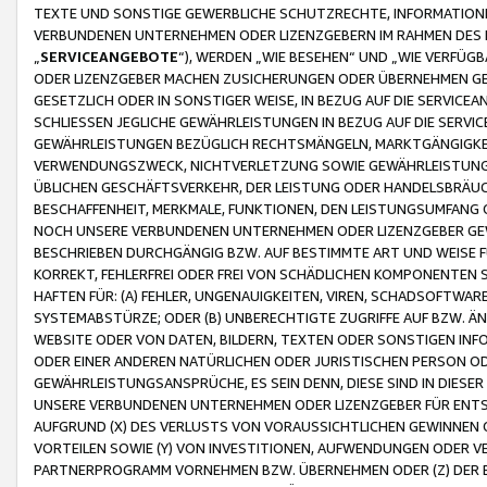
TEXTE UND SONSTIGE GEWERBLICHE SCHUTZRECHTE, INFORMATIONE
VERBUNDENEN UNTERNEHMEN ODER LIZENZGEBERN IM RAHMEN DES
„
SERVICEANGEBOTE
“), WERDEN „WIE BESEHEN“ UND „WIE VERFÜ
ODER LIZENZGEBER MACHEN ZUSICHERUNGEN ODER ÜBERNEHMEN GEW
GESETZLICH ODER IN SONSTIGER WEISE, IN BEZUG AUF DIE SERVI
SCHLIESSEN JEGLICHE GEWÄHRLEISTUNGEN IN BEZUG AUF DIE SERVI
GEWÄHRLEISTUNGEN BEZÜGLICH RECHTSMÄNGELN, MARKTGÄNGIGKEIT
VERWENDUNGSZWECK, NICHTVERLETZUNG SOWIE GEWÄHRLEISTUNGEN 
ÜBLICHEN GESCHÄFTSVERKEHR, DER LEISTUNG ODER HANDELSBRÄUCH
BESCHAFFENHEIT, MERKMALE, FUNKTIONEN, DEN LEISTUNGSUMFANG 
NOCH UNSERE VERBUNDENEN UNTERNEHMEN ODER LIZENZGEBER GEWÄ
BESCHRIEBEN DURCHGÄNGIG BZW. AUF BESTIMMTE ART UND WEISE
KORREKT, FEHLERFREI ODER FREI VON SCHÄDLICHEN KOMPONENTEN
HAFTEN FÜR: (A) FEHLER, UNGENAUIGKEITEN, VIREN, SCHADSOFTW
SYSTEMABSTÜRZE; ODER (B) UNBERECHTIGTE ZUGRIFFE AUF BZW. 
WEBSITE ODER VON DATEN, BILDERN, TEXTEN ODER SONSTIGEN INF
ODER EINER ANDEREN NATÜRLICHEN ODER JURISTISCHEN PERSON OD
GEWÄHRLEISTUNGSANSPRÜCHE, ES SEIN DENN, DIESE SIND IN DIES
UNSERE VERBUNDENEN UNTERNEHMEN ODER LIZENZGEBER FÜR EN
AUFGRUND (X) DES VERLUSTS VON VORAUSSICHTLICHEN GEWINNEN
VORTEILEN SOWIE (Y) VON INVESTITIONEN, AUFWENDUNGEN ODER VE
PARTNERPROGRAMM VORNEHMEN BZW. ÜBERNEHMEN ODER (Z) DER 