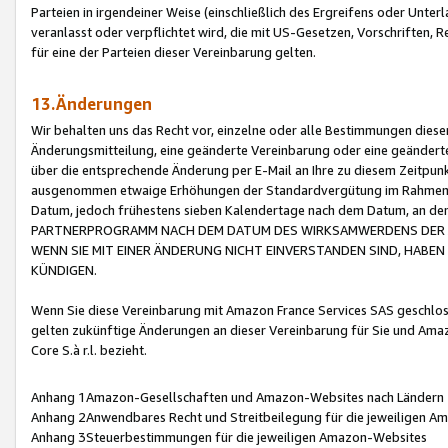
Parteien in irgendeiner Weise (einschließlich des Ergreifens oder Unt
veranlasst oder verpflichtet wird, die mit US-Gesetzen, Vorschriften,
für eine der Parteien dieser Vereinbarung gelten.
13.Änderungen
Wir behalten uns das Recht vor, einzelne oder alle Bestimmungen diese
Änderungsmitteilung, eine geänderte Vereinbarung oder eine geänderte 
über die entsprechende Änderung per E-Mail an Ihre zu diesem Zeitpun
ausgenommen etwaige Erhöhungen der Standardvergütung im Rahmen
Datum, jedoch frühestens sieben Kalendertage nach dem Datum, an de
PARTNERPROGRAMM NACH DEM DATUM DES WIRKSAMWERDENS DER Ä
WENN SIE MIT EINER ÄNDERUNG NICHT EINVERSTANDEN SIND, HABEN S
KÜNDIGEN.
Wenn Sie diese Vereinbarung mit Amazon France Services SAS geschlo
gelten zukünftige Änderungen an dieser Vereinbarung für Sie und Ama
Core S.à r.l. bezieht.
Anhang 1Amazon-Gesellschaften und Amazon-Websites nach Ländern
Anhang 2Anwendbares Recht und Streitbeilegung für die jeweiligen 
Anhang 3Steuerbestimmungen für die jeweiligen Amazon-Websites