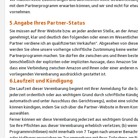
mit dem Partnerprogramm erwarten können, und wir sind nicht für etwa
vornehmen.
5.Angabe Ihres Partner-Status
Sie müssen auf Ihrer Website bzw. an jeder anderen Stelle, an der Am
genehmigt, klar und deutlich den folgenden oder einen im Wesentlichen
Partner verdiene ich an qualifizierten Verkäufen“. Abgesehen von die
werden Sie ohne unsere vorherige schriftliche Zustimmung keine weite
Partnerprogramm machen. Sie dürfen die zwischen uns und Ihnen best
(einschließlich der expliziten oder impliziten Aussage, dass Amazon Si
dass eine Verbindung zwischen Amazon und Ihnen oder einer anderen natü
vorliegenden Vereinbarung ausdrücklich gestattet ist.
6.Laufzeit und Kündigung
Die Laufzeit dieser Vereinbarung beginnt mit Ihrer Anmeldung für die 
jederzeit ordentlich oder aus wichtigem Grund durch schriftliche Kündi
automatisch und unter Ausschluss des Gerichtswegs), wobei eine solch
können kündigen, indem Sie sich über die Partner-Website in Ihrem Ko
auswählen.
Ferner können wir diese Vereinbarung jederzeit aus wichtigem Grund dur
Sie Ihre Pflichten aus dieser Vereinbarung erheblich verletzen; (b) wen
Programmrichtlinien) nicht innerhalb von 7 Tagen nach unserer Benachr
oder Haftungsansprüchen im Zusammenhang mit Ihrer Teilnahme am Pa