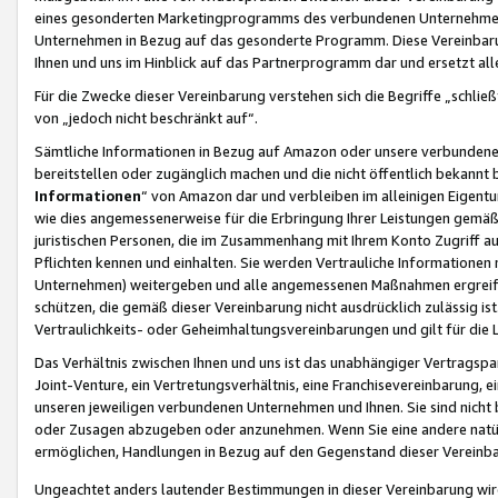
eines gesonderten Marketingprogramms des verbundenen Unternehmens
Unternehmen in Bezug auf das gesonderte Programm. Diese Vereinbarung
Ihnen und uns im Hinblick auf das Partnerprogramm dar und ersetzt al
Für die Zwecke dieser Vereinbarung verstehen sich die Begriffe „schließ
von „jedoch nicht beschränkt auf“.
Sämtliche Informationen in Bezug auf Amazon oder unsere verbunde
bereitstellen oder zugänglich machen und die nicht öffentlich bekannt bz
Informationen
“ von Amazon dar und verbleiben im alleinigen Eigent
wie dies angemessenerweise für die Erbringung Ihrer Leistungen gemäß d
juristischen Personen, die im Zusammenhang mit Ihrem Konto Zugriff au
Pflichten kennen und einhalten. Sie werden Vertrauliche Informationen 
Unternehmen) weitergeben und alle angemessenen Maßnahmen ergreifen
schützen, die gemäß dieser Vereinbarung nicht ausdrücklich zulässig is
Vertraulichkeits- oder Geheimhaltungsvereinbarungen und gilt für die
Das Verhältnis zwischen Ihnen und uns ist das unabhängiger Vertragspa
Joint-Venture, ein Vertretungsverhältnis, eine Franchisevereinbarung, 
unseren jeweiligen verbundenen Unternehmen und Ihnen. Sie sind ni
oder Zusagen abzugeben oder anzunehmen. Wenn Sie eine andere natürli
ermöglichen, Handlungen in Bezug auf den Gegenstand dieser Vereinbar
Ungeachtet anders lautender Bestimmungen in dieser Vereinbarung wird