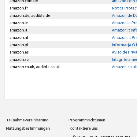
amazon.com.be
amazon.com.b
amazon.fr
Notice:Protec
amazon.de, audible.de
Amazon.de Da
amazon.ie
Amazon.ie Pri
amazon.it
Amazon.it Inf
amazon.nl
Amazon.nl Pri
amazon.pl
Informacja O
amazon.es
Aviso de Priv
amazon.se
Integritetsm
amazon.co.uk, audible.co.uk
Amazon.co.uk 
Teilnahmevereinbarung
Programmrichtlinien
Nutzungsbestimmungen
Kontaktiere uns