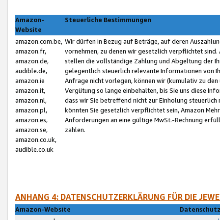
Amazon-
Steuerliche Bestimmungen
Website
amazon.com.be,
Wir dürfen in Bezug auf Beträge, auf deren Auszahlun
amazon.fr,
vornehmen, zu denen wir gesetzlich verpflichtet sind
amazon.de,
stellen die vollständige Zahlung und Abgeltung der 
audible.de,
gelegentlich steuerlich relevante Informationen von I
amazon.ie
Anfrage nicht vorlegen, können wir (kumulativ zu de
amazon.it,
Vergütung so lange einbehalten, bis Sie uns diese Inf
amazon.nl,
dass wir Sie betreffend nicht zur Einholung steuerlich 
amazon.pl,
könnten Sie gesetzlich verpflichtet sein, Amazon Meh
amazon.es,
Anforderungen an eine gültige MwSt.-Rechnung erfüllt
amazon.se,
zahlen.
amazon.co.uk,
audible.co.uk
ANHANG 4: DATENSCHUTZERKLÄRUNG FÜR DIE JEWE
Amazon-Website
Datenschutz