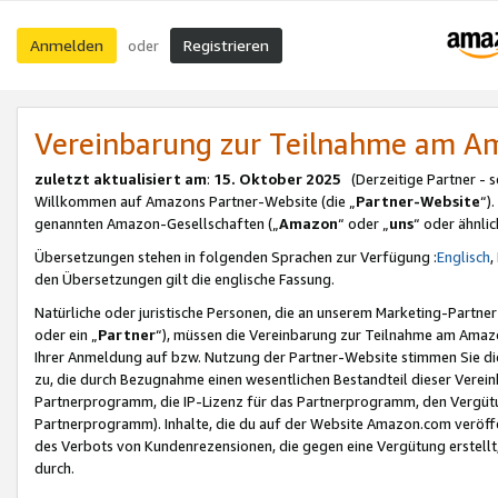
Anmelden
Registrieren
oder
Vereinbarung zur Teilnahme am 
zuletzt aktualisiert am
:
15. Oktober 2025
(Derzeitige Partner - 
Willkommen auf Amazons Partner-Website (die „
Partner-Website
“)
genannten Amazon-Gesellschaften („
Amazon
“ oder „
uns
“ oder ähnli
Übersetzungen stehen in folgenden Sprachen zur Verfügung :
Englisch
,
den Übersetzungen gilt die englische Fassung.
Natürliche oder juristische Personen, die an unserem Marketing-Partn
oder ein „
Partner
“), müssen die Vereinbarung zur Teilnahme am Ama
Ihrer Anmeldung auf bzw. Nutzung der Partner-Website stimmen Sie die
zu, die durch Bezugnahme einen wesentlichen Bestandteil dieser Verei
Partnerprogramm, die IP-Lizenz für das Partnerprogramm, den Vergütu
Partnerprogramm). Inhalte, die du auf der Website Amazon.com veröffe
des Verbots von Kundenrezensionen, die gegen eine Vergütung erstellt, 
durch.