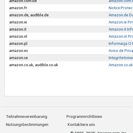
amazon.com.be
amazon.com.b
amazon.fr
Notice:Protec
amazon.de, audible.de
Amazon.de Da
amazon.ie
Amazon.ie Pri
amazon.it
Amazon.it Inf
amazon.nl
Amazon.nl Pri
amazon.pl
Informacja O
amazon.es
Aviso de Priv
amazon.se
Integritetsm
amazon.co.uk, audible.co.uk
Amazon.co.uk 
Teilnahmevereinbarung
Programmrichtlinien
Nutzungsbestimmungen
Kontaktiere uns