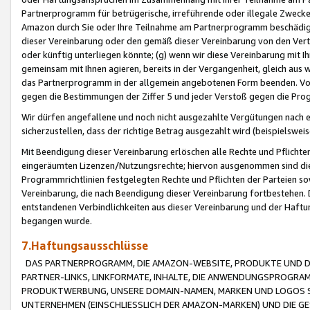
Partnerprogramm für betrügerische, irreführende oder illegale Zwecke
Amazon durch Sie oder Ihre Teilnahme am Partnerprogramm beschädig
dieser Vereinbarung oder den gemäß dieser Vereinbarung von den Vertr
oder künftig unterliegen könnte; (g) wenn wir diese Vereinbarung mit I
gemeinsam mit Ihnen agieren, bereits in der Vergangenheit, gleich aus
das Partnerprogramm in der allgemein angebotenen Form beenden. Vors
gegen die Bestimmungen der Ziffer 5 und jeder Verstoß gegen die Prog
Wir dürfen angefallene und noch nicht ausgezahlte Vergütungen nach 
sicherzustellen, dass der richtige Betrag ausgezahlt wird (beispielsw
Mit Beendigung dieser Vereinbarung erlöschen alle Rechte und Pflichte
eingeräumten Lizenzen/Nutzungsrechte; hiervon ausgenommen sind die in 
Programmrichtlinien festgelegten Rechte und Pflichten der Parteien sow
Vereinbarung, die nach Beendigung dieser Vereinbarung fortbestehen. D
entstandenen Verbindlichkeiten aus dieser Vereinbarung und der Haft
begangen wurde.
7.Haftungsausschlüsse
DAS PARTNERPROGRAMM, DIE AMAZON-WEBSITE, PRODUKTE UND DI
PARTNER-LINKS, LINKFORMATE, INHALTE, DIE ANWENDUNGSPROGR
PRODUKTWERBUNG, UNSERE DOMAIN-NAMEN, MARKEN UND LOGOS S
UNTERNEHMEN (EINSCHLIESSLICH DER AMAZON-MARKEN) UND DIE GE