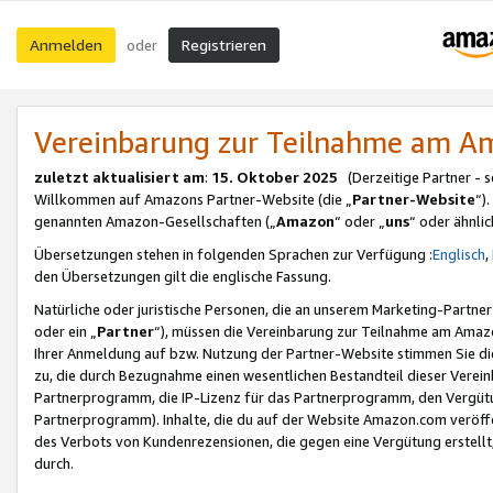
Anmelden
Registrieren
oder
Vereinbarung zur Teilnahme am 
zuletzt aktualisiert am
:
15. Oktober 2025
(Derzeitige Partner - 
Willkommen auf Amazons Partner-Website (die „
Partner-Website
“)
genannten Amazon-Gesellschaften („
Amazon
“ oder „
uns
“ oder ähnli
Übersetzungen stehen in folgenden Sprachen zur Verfügung :
Englisch
,
den Übersetzungen gilt die englische Fassung.
Natürliche oder juristische Personen, die an unserem Marketing-Partn
oder ein „
Partner
“), müssen die Vereinbarung zur Teilnahme am Ama
Ihrer Anmeldung auf bzw. Nutzung der Partner-Website stimmen Sie die
zu, die durch Bezugnahme einen wesentlichen Bestandteil dieser Verei
Partnerprogramm, die IP-Lizenz für das Partnerprogramm, den Vergütu
Partnerprogramm). Inhalte, die du auf der Website Amazon.com veröffe
des Verbots von Kundenrezensionen, die gegen eine Vergütung erstellt, 
durch.