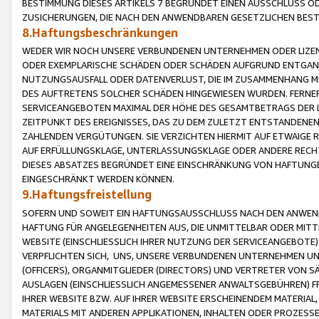
BESTIMMUNG DIESES ARTIKELS 7 BEGRÜNDET EINEN AUSSCHLUSS 
ZUSICHERUNGEN, DIE NACH DEN ANWENDBAREN GESETZLICHEN BE
8.Haftungsbeschränkungen
WEDER WIR NOCH UNSERE VERBUNDENEN UNTERNEHMEN ODER LIZEN
ODER EXEMPLARISCHE SCHÄDEN ODER SCHÄDEN AUFGRUND ENTGANG
NUTZUNGSAUSFALL ODER DATENVERLUST, DIE IM ZUSAMMENHANG MI
DES AUFTRETENS SOLCHER SCHÄDEN HINGEWIESEN WURDEN. FERN
SERVICEANGEBOTEN MAXIMAL DER HÖHE DES GESAMTBETRAGS DER 
ZEITPUNKT DES EREIGNISSES, DAS ZU DEM ZULETZT ENTSTANDENE
ZAHLENDEN VERGÜTUNGEN. SIE VERZICHTEN HIERMIT AUF ETWAIGE 
AUF ERFÜLLUNGSKLAGE, UNTERLASSUNGSKLAGE ODER ANDERE RECHT
DIESES ABSATZES BEGRÜNDET EINE EINSCHRÄNKUNG VON HAFTUNG
EINGESCHRÄNKT WERDEN KÖNNEN.
9.Haftungsfreistellung
SOFERN UND SOWEIT EIN HAFTUNGSAUSSCHLUSS NACH DEN ANWENDB
HAFTUNG FÜR ANGELEGENHEITEN AUS, DIE UNMITTELBAR ODER MITT
WEBSITE (EINSCHLIESSLICH IHRER NUTZUNG DER SERVICEANGEBOTE)
VERPFLICHTEN SICH, UNS, UNSERE VERBUNDENEN UNTERNEHMEN UN
(OFFICERS), ORGANMITGLIEDER (DIRECTORS) UND VERTRETER VON 
AUSLAGEN (EINSCHLIESSLICH ANGEMESSENER ANWALTSGEBÜHREN) FR
IHRER WEBSITE BZW. AUF IHRER WEBSITE ERSCHEINENDEM MATERIAL
MATERIALS MIT ANDEREN APPLIKATIONEN, INHALTEN ODER PROZESSE