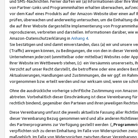
und SMS-Nachrichten. Ferner dürfen wir (a) Informationen über Ihre We
von Partner-Links und Programminhalten erhalten überwachen, aufzei
vor dem Kauf eines Produkts auf der Amazon-Website über einen auf Ih
prüfen, überwachen und anderweitig untersuchen, um die Einhaltung dies
die auf Ihrer Website dargestellte Implementierung von Programminhalt
reproduzieren, verbreiten und darstellen. Informationen darüber, wie w
Amazon-Datenschutzerklärung in
Anhang 4
.
Sie bestätigen und sind damit einverstanden, dass (a) wir und unsere 
(Traffic) anregen können, zu Bedingungen, die von den in dieser Vere
Unternehmen jederzeit (unmittelbar oder mittelbar) Websites oder Appl
Ihrer Website im Wettbewerb stehen, (c) ein Versäumnis unsererseits, I
Verzicht auf unser Recht darstellt, die betroffene oder eine andere B
Aktualisierungen, Handlungen und Zustimmungen, die wir ggf. im Rahme
vorgenommen bzw. erteilt werden und nur wirksam sind, wenn sie schri
Ohne die ausdrückliche vorherige schriftliche Zustimmung von Amazon
abtreten. Vorbehaltlich dieser Einschränkung ist diese Vereinbarung f
rechtlich bindend, gegenüber den Parteien und ihren jeweiligen Rech
Diese Vereinbarung umfasst die jeweils aktuellste Fassung aller Richtli
dieser Vereinbarung Bezug genommen wird und alle anderen Richtlinie
des Partnerprogramms zur Verfügung gestellt werden („
Programmric
verpflichten sich zu deren Einhaltung. Im Falle von Widersprüchen zwi
maßgeblich. Im Falle von Widersprüchen zwischen dieser Vereinbarun