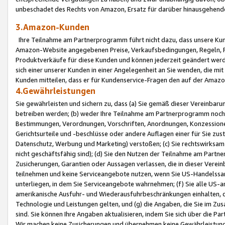
unbeschadet des Rechts von Amazon, Ersatz für darüber hinausgehen
3.Amazon-Kunden
Ihre Teilnahme am Partnerprogramm führt nicht dazu, dass unsere Kun
Amazon-Website angegebenen Preise, Verkaufsbedingungen, Regeln, Ri
Produktverkäufe für diese Kunden und können jederzeit geändert werde
sich einer unserer Kunden in einer Angelegenheit an Sie wenden, die 
Kunden mitteilen, dass er für Kundenservice-Fragen den auf der Ama
4.Gewährleistungen
Sie gewährleisten und sichern zu, dass (a) Sie gemäß dieser Vereinba
betreiben werden; (b) weder Ihre Teilnahme am Partnerprogramm noch d
Bestimmungen, Verordnungen, Vorschriften, Anordnungen, Konzessionen,
Gerichtsurteile und -beschlüsse oder andere Auflagen einer für Sie zu
Datenschutz, Werbung und Marketing) verstoßen; (c) Sie rechtswirksam 
nicht geschäftsfähig sind); (d) Sie den Nutzen der Teilnahme am Partne
Zusicherungen, Garantien oder Aussagen verlassen, die in dieser Verein
teilnehmen und keine Serviceangebote nutzen, wenn Sie US-Handelssa
unterliegen, in dem Sie Serviceangebote wahrnehmen; (f) Sie alle US
amerikanische Ausfuhr- und Wiederausfuhrbeschränkungen einhalten, 
Technologie und Leistungen gelten, und (g) die Angaben, die Sie im 
sind. Sie können Ihre Angaben aktualisieren, indem Sie sich über die 
Wir machen keine Zusicherungen und übernehmen keine Gewährleistun