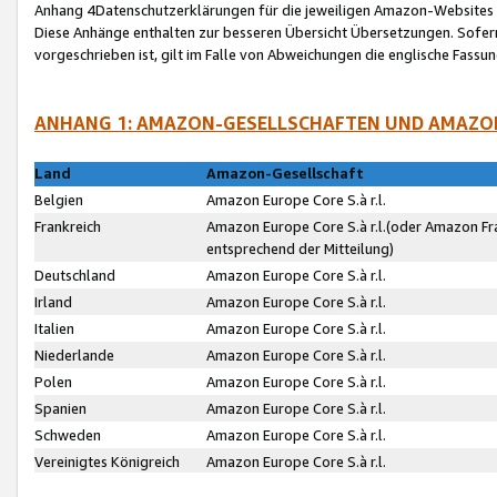
Anhang 4Datenschutzerklärungen für die jeweiligen Amazon-Websites
Diese Anhänge enthalten zur besseren Übersicht Übersetzungen. Sofe
vorgeschrieben ist, gilt im Falle von Abweichungen die englische Fass
ANHANG 1: AMAZON-GESELLSCHAFTEN UND AMAZO
Land
Amazon-Gesellschaft
Belgien
Amazon Europe Core S.à r.l.
Frankreich
Amazon Europe Core S.à r.l.(oder Amazon Fr
entsprechend der Mitteilung)
Deutschland
Amazon Europe Core S.à r.l.
Irland
Amazon Europe Core S.à r.l.
Italien
Amazon Europe Core S.à r.l.
Niederlande
Amazon Europe Core S.à r.l.
Polen
Amazon Europe Core S.à r.l.
Spanien
Amazon Europe Core S.à r.l.
Schweden
Amazon Europe Core S.à r.l.
Vereinigtes Königreich
Amazon Europe Core S.à r.l.