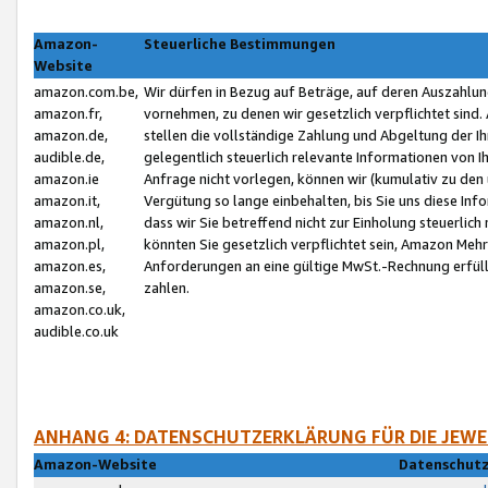
Amazon-
Steuerliche Bestimmungen
Website
amazon.com.be,
Wir dürfen in Bezug auf Beträge, auf deren Auszahlun
amazon.fr,
vornehmen, zu denen wir gesetzlich verpflichtet sind
amazon.de,
stellen die vollständige Zahlung und Abgeltung der 
audible.de,
gelegentlich steuerlich relevante Informationen von I
amazon.ie
Anfrage nicht vorlegen, können wir (kumulativ zu de
amazon.it,
Vergütung so lange einbehalten, bis Sie uns diese Inf
amazon.nl,
dass wir Sie betreffend nicht zur Einholung steuerlich 
amazon.pl,
könnten Sie gesetzlich verpflichtet sein, Amazon Meh
amazon.es,
Anforderungen an eine gültige MwSt.-Rechnung erfüllt
amazon.se,
zahlen.
amazon.co.uk,
audible.co.uk
ANHANG 4: DATENSCHUTZERKLÄRUNG FÜR DIE JEWE
Amazon-Website
Datenschutz