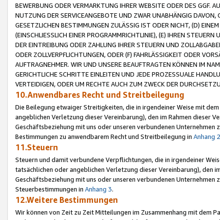
BEWERBUNG ODER VERMARKTUNG IHRER WEBSITE ODER DES GGF. AUF 
NUTZUNG DER SERVICEANGEBOTE UND ZWAR UNABHÄNGIG DAVON, O
GESETZLICHEN BESTIMMUNGEN ZULÄSSIG IST ODER NICHT, (D) EINE
(EINSCHLIESSLICH EINER PROGRAMMRICHTLINIE), (E) IHREN STEUER
DER EINTREIBUNG ODER ZAHLUNG IHRER STEUERN UND ZOLLABGAB
ODER ZOLLVERPFLICHTUNGEN, ODER (F) FAHRLÄSSIGKEIT ODER VORS
AUFTRAGNEHMER. WIR UND UNSERE BEAUFTRAGTEN KÖNNEN IM NAME
GERICHTLICHE SCHRITTE EINLEITEN UND JEDE PROZESSUALE HAND
VERTEIDIGEN, ODER UM RECHTE AUCH ZUM ZWECK DER DURCHSETZU
10.Anwendbares Recht und Streitbeilegung
Die Beilegung etwaiger Streitigkeiten, die in irgendeiner Weise mit de
angeblichen Verletzung dieser Vereinbarung), den im Rahmen dieser Ve
Geschäftsbeziehung mit uns oder unseren verbundenen Unternehmen zu
Bestimmungen zu anwendbarem Recht und Streitbeilegung in
Anhang 
11.Steuern
Steuern und damit verbundene Verpflichtungen, die in irgendeiner Wei
tatsächlichen oder angeblichen Verletzung dieser Vereinbarung), den 
Geschäftsbeziehung mit uns oder unseren verbundenen Unternehmen z
Steuerbestimmungen in
Anhang 3
.
12.Weitere Bestimmungen
Wir können von Zeit zu Zeit Mitteilungen im Zusammenhang mit dem Par