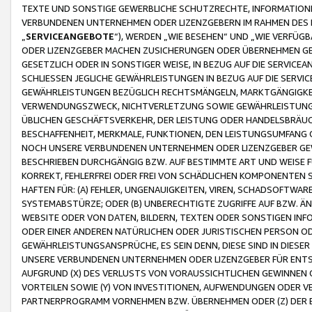
TEXTE UND SONSTIGE GEWERBLICHE SCHUTZRECHTE, INFORMATIONE
VERBUNDENEN UNTERNEHMEN ODER LIZENZGEBERN IM RAHMEN DES
„
SERVICEANGEBOTE
“), WERDEN „WIE BESEHEN“ UND „WIE VERFÜ
ODER LIZENZGEBER MACHEN ZUSICHERUNGEN ODER ÜBERNEHMEN GEW
GESETZLICH ODER IN SONSTIGER WEISE, IN BEZUG AUF DIE SERVI
SCHLIESSEN JEGLICHE GEWÄHRLEISTUNGEN IN BEZUG AUF DIE SERVI
GEWÄHRLEISTUNGEN BEZÜGLICH RECHTSMÄNGELN, MARKTGÄNGIGKEIT
VERWENDUNGSZWECK, NICHTVERLETZUNG SOWIE GEWÄHRLEISTUNGEN 
ÜBLICHEN GESCHÄFTSVERKEHR, DER LEISTUNG ODER HANDELSBRÄUCH
BESCHAFFENHEIT, MERKMALE, FUNKTIONEN, DEN LEISTUNGSUMFANG 
NOCH UNSERE VERBUNDENEN UNTERNEHMEN ODER LIZENZGEBER GEWÄ
BESCHRIEBEN DURCHGÄNGIG BZW. AUF BESTIMMTE ART UND WEISE
KORREKT, FEHLERFREI ODER FREI VON SCHÄDLICHEN KOMPONENTEN
HAFTEN FÜR: (A) FEHLER, UNGENAUIGKEITEN, VIREN, SCHADSOFTW
SYSTEMABSTÜRZE; ODER (B) UNBERECHTIGTE ZUGRIFFE AUF BZW. 
WEBSITE ODER VON DATEN, BILDERN, TEXTEN ODER SONSTIGEN INF
ODER EINER ANDEREN NATÜRLICHEN ODER JURISTISCHEN PERSON OD
GEWÄHRLEISTUNGSANSPRÜCHE, ES SEIN DENN, DIESE SIND IN DIES
UNSERE VERBUNDENEN UNTERNEHMEN ODER LIZENZGEBER FÜR EN
AUFGRUND (X) DES VERLUSTS VON VORAUSSICHTLICHEN GEWINNEN
VORTEILEN SOWIE (Y) VON INVESTITIONEN, AUFWENDUNGEN ODER VE
PARTNERPROGRAMM VORNEHMEN BZW. ÜBERNEHMEN ODER (Z) DER 