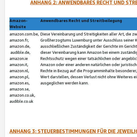
ANHANG 2: ANWENDBARES RECHT UND STRE
Amazon-
Anwendbares Recht und Streitbeilegung
Website
amazon.com.be,
Diese Vereinbarung und Streitigkeiten aller Art, die 
amazon.fr,
Großherzogtums Luxemburg unter Ausschluss seiner Kol
amazon.de,
ausschließlichen Zuständigkeit der Gerichte im Geri
audible.de,
dieser Vereinbarung kann Amazon bei einem zuständig
amazon.ie
Rechtsschutz wegen einer tatsächlichen oder angebli
amazon.it,
Amazon oder einer anderen natürlichen oder juristisc
amazon.nl,
Rechte in Bezug auf die Programminhalte besonderer,
amazon.pl,
Wert darstellen, dessen Verlust nicht ohne Weiteres e
amazon.es,
ausgeglichen werden kann.
amazon.se,
amazon.co.uk,
audible.co.uk
ANHANG 3: STEUERBESTIMMUNGEN FÜR DIE JEWEIL