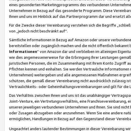
eines gesonderten Marketingprogramms des verbundenen Unternehmens
Unternehmen in Bezug auf das gesonderte Programm. Diese Vereinbarung
Ihnen und uns im Hinblick auf das Partnerprogramm dar und ersetzt al
Für die Zwecke dieser Vereinbarung verstehen sich die Begriffe „schließ
von „jedoch nicht beschränkt auf“.
Sämtliche Informationen in Bezug auf Amazon oder unsere verbunde
bereitstellen oder zugänglich machen und die nicht öffentlich bekannt bz
Informationen
“ von Amazon dar und verbleiben im alleinigen Eigent
wie dies angemessenerweise für die Erbringung Ihrer Leistungen gemäß d
juristischen Personen, die im Zusammenhang mit Ihrem Konto Zugriff au
Pflichten kennen und einhalten. Sie werden Vertrauliche Informationen 
Unternehmen) weitergeben und alle angemessenen Maßnahmen ergreifen
schützen, die gemäß dieser Vereinbarung nicht ausdrücklich zulässig is
Vertraulichkeits- oder Geheimhaltungsvereinbarungen und gilt für die
Das Verhältnis zwischen Ihnen und uns ist das unabhängiger Vertragspa
Joint-Venture, ein Vertretungsverhältnis, eine Franchisevereinbarung, 
unseren jeweiligen verbundenen Unternehmen und Ihnen. Sie sind ni
oder Zusagen abzugeben oder anzunehmen. Wenn Sie eine andere natürli
ermöglichen, Handlungen in Bezug auf den Gegenstand dieser Vereinbar
Ungeachtet anders lautender Bestimmungen in dieser Vereinbarung wird