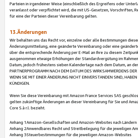
Parteien in irgendeiner Weise (einschließlich des Ergreifens oder Unt
veranlasst oder verpflichtet wird, die mit US-Gesetzen, Vorschriften,
für eine der Parteien dieser Vereinbarung gelten.
13.Änderungen
Wir behalten uns das Recht vor, einzelne oder alle Bestimmungen diese
Änderungsmitteilung, eine geänderte Vereinbarung oder eine geänderte 
über die entsprechende Änderung per E-Mail an Ihre zu diesem Zeitpun
ausgenommen etwaige Erhöhungen der Standardvergütung im Rahmen
Datum, jedoch frühestens sieben Kalendertage nach dem Datum, an de
PARTNERPROGRAMM NACH DEM DATUM DES WIRKSAMWERDENS DER Ä
WENN SIE MIT EINER ÄNDERUNG NICHT EINVERSTANDEN SIND, HABEN S
KÜNDIGEN.
Wenn Sie diese Vereinbarung mit Amazon France Services SAS geschlo
gelten zukünftige Änderungen an dieser Vereinbarung für Sie und Ama
Core S.à r.l. bezieht.
Anhang 1Amazon-Gesellschaften und Amazon-Websites nach Ländern
Anhang 2Anwendbares Recht und Streitbeilegung für die jeweiligen 
Anhang 3Steuerbestimmungen für die jeweiligen Amazon-Websites