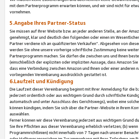
mit dem Partnerprogramm erwarten können, und wir sind nicht für etwa
vornehmen.
5.Angabe Ihres Partner-Status
Sie müssen auf Ihrer Website bzw. an jeder anderen Stelle, an der Am
genehmigt, klar und deutlich den folgenden oder einen im Wesentlichen
Partner verdiene ich an qualifizierten Verkäufen“. Abgesehen von die
werden Sie ohne unsere vorherige schriftliche Zustimmung keine weite
Partnerprogramm machen. Sie dürfen die zwischen uns und Ihnen best
(einschließlich der expliziten oder impliziten Aussage, dass Amazon Si
dass eine Verbindung zwischen Amazon und Ihnen oder einer anderen natü
vorliegenden Vereinbarung ausdrücklich gestattet ist.
6.Laufzeit und Kündigung
Die Laufzeit dieser Vereinbarung beginnt mit Ihrer Anmeldung für die 
jederzeit ordentlich oder aus wichtigem Grund durch schriftliche Kündi
automatisch und unter Ausschluss des Gerichtswegs), wobei eine solch
können kündigen, indem Sie sich über die Partner-Website in Ihrem Ko
auswählen.
Ferner können wir diese Vereinbarung jederzeit aus wichtigem Grund dur
Sie Ihre Pflichten aus dieser Vereinbarung erheblich verletzen; (b) wen
Programmrichtlinien) nicht innerhalb von 7 Tagen nach unserer Benachr
oder Haftungsansprüchen im Zusammenhang mit Ihrer Teilnahme am Pa