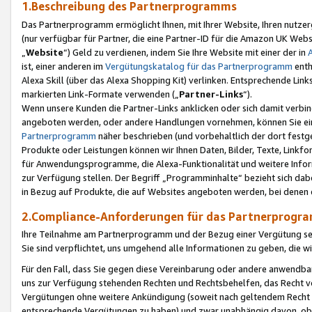
1.Beschreibung des Partnerprogramms
Das Partnerprogramm ermöglicht Ihnen, mit Ihrer Website, Ihren nutzer
(nur verfügbar für Partner, die eine Partner-ID für die Amazon UK We
„
Website
“) Geld zu verdienen, indem Sie Ihre Website mit einer der in
ist, einer anderen im
Vergütungskatalog für das Partnerprogramm
enth
Alexa Skill (über das Alexa Shopping Kit) verlinken. Entsprechende Lin
markierten Link-Formate verwenden („
Partner-Links
“).
Wenn unsere Kunden die Partner-Links anklicken oder sich damit verbi
angeboten werden, oder andere Handlungen vornehmen, können Sie eine
Partnerprogramm
näher beschrieben (und vorbehaltlich der dort festg
Produkte oder Leistungen können wir Ihnen Daten, Bilder, Texte, Linkfo
für Anwendungsprogramme, die Alexa-Funktionalität und weitere Inf
zur Verfügung stellen. Der Begriff „Programminhalte“ bezieht sich dabe
in Bezug auf Produkte, die auf Websites angeboten werden, bei denen 
2.Compliance-Anforderungen für das Partnerprog
Ihre Teilnahme am Partnerprogramm und der Bezug einer Vergütung setz
Sie sind verpflichtet, uns umgehend alle Informationen zu geben, die w
Für den Fall, dass Sie gegen diese Vereinbarung oder andere anwendba
uns zur Verfügung stehenden Rechten und Rechtsbehelfen, das Recht vo
Vergütungen ohne weitere Ankündigung (soweit nach geltendem Recht z
entsprechende Vergütungen zu haben) und zwar unabhängig davon, ob 