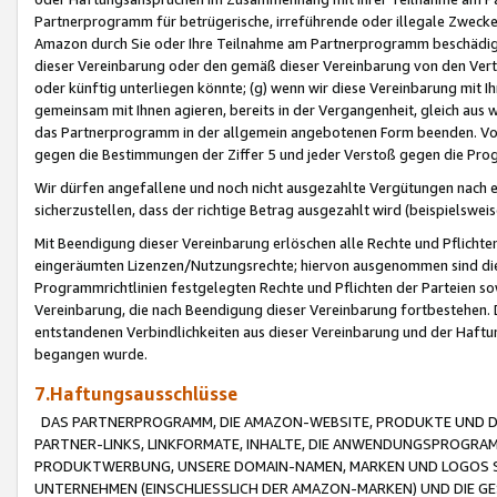
Partnerprogramm für betrügerische, irreführende oder illegale Zwecke
Amazon durch Sie oder Ihre Teilnahme am Partnerprogramm beschädig
dieser Vereinbarung oder den gemäß dieser Vereinbarung von den Vertr
oder künftig unterliegen könnte; (g) wenn wir diese Vereinbarung mit I
gemeinsam mit Ihnen agieren, bereits in der Vergangenheit, gleich aus
das Partnerprogramm in der allgemein angebotenen Form beenden. Vors
gegen die Bestimmungen der Ziffer 5 und jeder Verstoß gegen die Prog
Wir dürfen angefallene und noch nicht ausgezahlte Vergütungen nach 
sicherzustellen, dass der richtige Betrag ausgezahlt wird (beispielsw
Mit Beendigung dieser Vereinbarung erlöschen alle Rechte und Pflichte
eingeräumten Lizenzen/Nutzungsrechte; hiervon ausgenommen sind die in 
Programmrichtlinien festgelegten Rechte und Pflichten der Parteien sow
Vereinbarung, die nach Beendigung dieser Vereinbarung fortbestehen. D
entstandenen Verbindlichkeiten aus dieser Vereinbarung und der Haft
begangen wurde.
7.Haftungsausschlüsse
DAS PARTNERPROGRAMM, DIE AMAZON-WEBSITE, PRODUKTE UND DI
PARTNER-LINKS, LINKFORMATE, INHALTE, DIE ANWENDUNGSPROGR
PRODUKTWERBUNG, UNSERE DOMAIN-NAMEN, MARKEN UND LOGOS S
UNTERNEHMEN (EINSCHLIESSLICH DER AMAZON-MARKEN) UND DIE GE