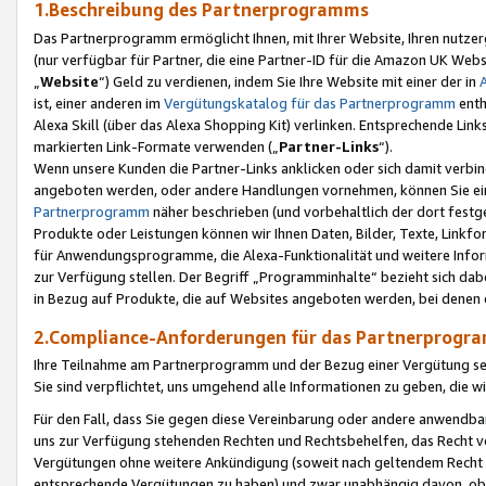
1.Beschreibung des Partnerprogramms
Das Partnerprogramm ermöglicht Ihnen, mit Ihrer Website, Ihren nutzer
(nur verfügbar für Partner, die eine Partner-ID für die Amazon UK We
„
Website
“) Geld zu verdienen, indem Sie Ihre Website mit einer der in
ist, einer anderen im
Vergütungskatalog für das Partnerprogramm
enth
Alexa Skill (über das Alexa Shopping Kit) verlinken. Entsprechende Lin
markierten Link-Formate verwenden („
Partner-Links
“).
Wenn unsere Kunden die Partner-Links anklicken oder sich damit verbi
angeboten werden, oder andere Handlungen vornehmen, können Sie eine
Partnerprogramm
näher beschrieben (und vorbehaltlich der dort festg
Produkte oder Leistungen können wir Ihnen Daten, Bilder, Texte, Linkfo
für Anwendungsprogramme, die Alexa-Funktionalität und weitere Inf
zur Verfügung stellen. Der Begriff „Programminhalte“ bezieht sich dabe
in Bezug auf Produkte, die auf Websites angeboten werden, bei denen 
2.Compliance-Anforderungen für das Partnerprog
Ihre Teilnahme am Partnerprogramm und der Bezug einer Vergütung setz
Sie sind verpflichtet, uns umgehend alle Informationen zu geben, die w
Für den Fall, dass Sie gegen diese Vereinbarung oder andere anwendba
uns zur Verfügung stehenden Rechten und Rechtsbehelfen, das Recht vo
Vergütungen ohne weitere Ankündigung (soweit nach geltendem Recht z
entsprechende Vergütungen zu haben) und zwar unabhängig davon, ob 