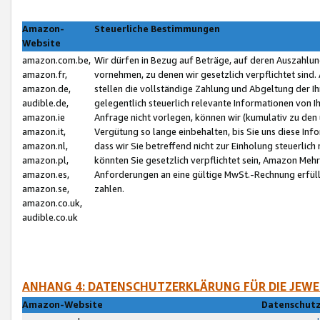
Amazon-
Steuerliche Bestimmungen
Website
amazon.com.be,
Wir dürfen in Bezug auf Beträge, auf deren Auszahlun
amazon.fr,
vornehmen, zu denen wir gesetzlich verpflichtet sind
amazon.de,
stellen die vollständige Zahlung und Abgeltung der 
audible.de,
gelegentlich steuerlich relevante Informationen von I
amazon.ie
Anfrage nicht vorlegen, können wir (kumulativ zu de
amazon.it,
Vergütung so lange einbehalten, bis Sie uns diese Inf
amazon.nl,
dass wir Sie betreffend nicht zur Einholung steuerlich 
amazon.pl,
könnten Sie gesetzlich verpflichtet sein, Amazon Meh
amazon.es,
Anforderungen an eine gültige MwSt.-Rechnung erfüllt
amazon.se,
zahlen.
amazon.co.uk,
audible.co.uk
ANHANG 4: DATENSCHUTZERKLÄRUNG FÜR DIE JEWE
Amazon-Website
Datenschutz