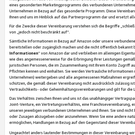
eines gesonderten Marketingprogramms des verbundenen Unternehmens
Unternehmen in Bezug auf das gesonderte Programm. Diese Vereinbarung
Ihnen und uns im Hinblick auf das Partnerprogramm dar und ersetzt al
Für die Zwecke dieser Vereinbarung verstehen sich die Begriffe „schließ
von „jedoch nicht beschränkt auf“.
Sämtliche Informationen in Bezug auf Amazon oder unsere verbunde
bereitstellen oder zugänglich machen und die nicht öffentlich bekannt bz
Informationen
“ von Amazon dar und verbleiben im alleinigen Eigent
wie dies angemessenerweise für die Erbringung Ihrer Leistungen gemäß d
juristischen Personen, die im Zusammenhang mit Ihrem Konto Zugriff au
Pflichten kennen und einhalten. Sie werden Vertrauliche Informationen 
Unternehmen) weitergeben und alle angemessenen Maßnahmen ergreifen
schützen, die gemäß dieser Vereinbarung nicht ausdrücklich zulässig is
Vertraulichkeits- oder Geheimhaltungsvereinbarungen und gilt für die
Das Verhältnis zwischen Ihnen und uns ist das unabhängiger Vertragspa
Joint-Venture, ein Vertretungsverhältnis, eine Franchisevereinbarung, 
unseren jeweiligen verbundenen Unternehmen und Ihnen. Sie sind ni
oder Zusagen abzugeben oder anzunehmen. Wenn Sie eine andere natürli
ermöglichen, Handlungen in Bezug auf den Gegenstand dieser Vereinbar
Ungeachtet anders lautender Bestimmungen in dieser Vereinbarung wird