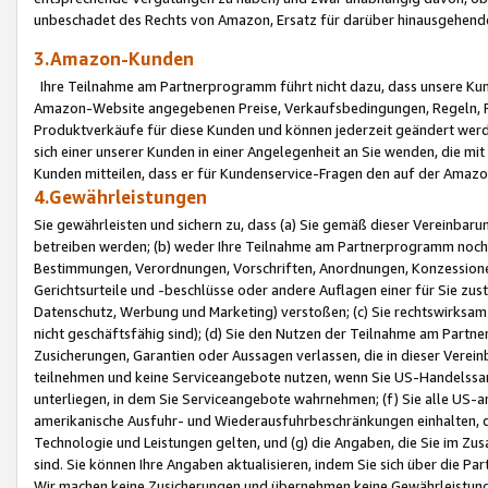
unbeschadet des Rechts von Amazon, Ersatz für darüber hinausgehen
3.Amazon-Kunden
Ihre Teilnahme am Partnerprogramm führt nicht dazu, dass unsere Kun
Amazon-Website angegebenen Preise, Verkaufsbedingungen, Regeln, Ri
Produktverkäufe für diese Kunden und können jederzeit geändert werde
sich einer unserer Kunden in einer Angelegenheit an Sie wenden, die 
Kunden mitteilen, dass er für Kundenservice-Fragen den auf der Ama
4.Gewährleistungen
Sie gewährleisten und sichern zu, dass (a) Sie gemäß dieser Vereinba
betreiben werden; (b) weder Ihre Teilnahme am Partnerprogramm noch d
Bestimmungen, Verordnungen, Vorschriften, Anordnungen, Konzessionen,
Gerichtsurteile und -beschlüsse oder andere Auflagen einer für Sie zu
Datenschutz, Werbung und Marketing) verstoßen; (c) Sie rechtswirksam 
nicht geschäftsfähig sind); (d) Sie den Nutzen der Teilnahme am Partne
Zusicherungen, Garantien oder Aussagen verlassen, die in dieser Verein
teilnehmen und keine Serviceangebote nutzen, wenn Sie US-Handelssa
unterliegen, in dem Sie Serviceangebote wahrnehmen; (f) Sie alle US
amerikanische Ausfuhr- und Wiederausfuhrbeschränkungen einhalten, 
Technologie und Leistungen gelten, und (g) die Angaben, die Sie im 
sind. Sie können Ihre Angaben aktualisieren, indem Sie sich über die 
Wir machen keine Zusicherungen und übernehmen keine Gewährleistun