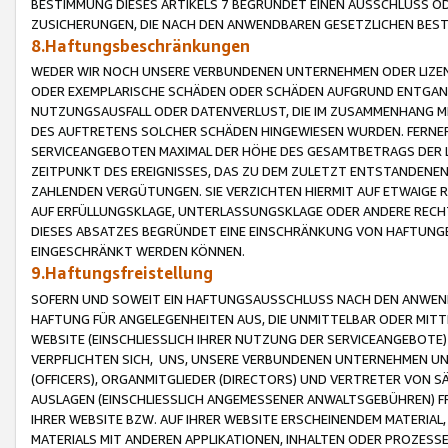
BESTIMMUNG DIESES ARTIKELS 7 BEGRÜNDET EINEN AUSSCHLUSS 
ZUSICHERUNGEN, DIE NACH DEN ANWENDBAREN GESETZLICHEN BE
8.Haftungsbeschränkungen
WEDER WIR NOCH UNSERE VERBUNDENEN UNTERNEHMEN ODER LIZEN
ODER EXEMPLARISCHE SCHÄDEN ODER SCHÄDEN AUFGRUND ENTGANG
NUTZUNGSAUSFALL ODER DATENVERLUST, DIE IM ZUSAMMENHANG MI
DES AUFTRETENS SOLCHER SCHÄDEN HINGEWIESEN WURDEN. FERN
SERVICEANGEBOTEN MAXIMAL DER HÖHE DES GESAMTBETRAGS DER 
ZEITPUNKT DES EREIGNISSES, DAS ZU DEM ZULETZT ENTSTANDENE
ZAHLENDEN VERGÜTUNGEN. SIE VERZICHTEN HIERMIT AUF ETWAIGE 
AUF ERFÜLLUNGSKLAGE, UNTERLASSUNGSKLAGE ODER ANDERE RECHT
DIESES ABSATZES BEGRÜNDET EINE EINSCHRÄNKUNG VON HAFTUNG
EINGESCHRÄNKT WERDEN KÖNNEN.
9.Haftungsfreistellung
SOFERN UND SOWEIT EIN HAFTUNGSAUSSCHLUSS NACH DEN ANWENDB
HAFTUNG FÜR ANGELEGENHEITEN AUS, DIE UNMITTELBAR ODER MITT
WEBSITE (EINSCHLIESSLICH IHRER NUTZUNG DER SERVICEANGEBOTE)
VERPFLICHTEN SICH, UNS, UNSERE VERBUNDENEN UNTERNEHMEN UN
(OFFICERS), ORGANMITGLIEDER (DIRECTORS) UND VERTRETER VON 
AUSLAGEN (EINSCHLIESSLICH ANGEMESSENER ANWALTSGEBÜHREN) FR
IHRER WEBSITE BZW. AUF IHRER WEBSITE ERSCHEINENDEM MATERIAL
MATERIALS MIT ANDEREN APPLIKATIONEN, INHALTEN ODER PROZESSE