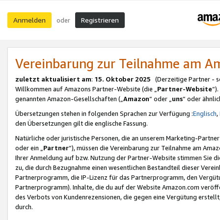
Anmelden
Registrieren
oder
Vereinbarung zur Teilnahme am 
zuletzt aktualisiert am
:
15. Oktober 2025
(Derzeitige Partner - 
Willkommen auf Amazons Partner-Website (die „
Partner-Website
“)
genannten Amazon-Gesellschaften („
Amazon
“ oder „
uns
“ oder ähnli
Übersetzungen stehen in folgenden Sprachen zur Verfügung :
Englisch
,
den Übersetzungen gilt die englische Fassung.
Natürliche oder juristische Personen, die an unserem Marketing-Partn
oder ein „
Partner
“), müssen die Vereinbarung zur Teilnahme am Ama
Ihrer Anmeldung auf bzw. Nutzung der Partner-Website stimmen Sie die
zu, die durch Bezugnahme einen wesentlichen Bestandteil dieser Verei
Partnerprogramm, die IP-Lizenz für das Partnerprogramm, den Vergütu
Partnerprogramm). Inhalte, die du auf der Website Amazon.com veröffe
des Verbots von Kundenrezensionen, die gegen eine Vergütung erstellt, 
durch.