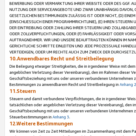
BEWERBUNG ODER VERMARKTUNG IHRER WEBSITE ODER DES GGF. AUF 
NUTZUNG DER SERVICEANGEBOTE UND ZWAR UNABHÄNGIG DAVON, O
GESETZLICHEN BESTIMMUNGEN ZULÄSSIG IST ODER NICHT, (D) EINE
(EINSCHLIESSLICH EINER PROGRAMMRICHTLINIE), (E) IHREN STEUER
DER EINTREIBUNG ODER ZAHLUNG IHRER STEUERN UND ZOLLABGAB
ODER ZOLLVERPFLICHTUNGEN, ODER (F) FAHRLÄSSIGKEIT ODER VORS
AUFTRAGNEHMER. WIR UND UNSERE BEAUFTRAGTEN KÖNNEN IM NAME
GERICHTLICHE SCHRITTE EINLEITEN UND JEDE PROZESSUALE HAND
VERTEIDIGEN, ODER UM RECHTE AUCH ZUM ZWECK DER DURCHSETZU
10.Anwendbares Recht und Streitbeilegung
Die Beilegung etwaiger Streitigkeiten, die in irgendeiner Weise mit de
angeblichen Verletzung dieser Vereinbarung), den im Rahmen dieser Ve
Geschäftsbeziehung mit uns oder unseren verbundenen Unternehmen zu
Bestimmungen zu anwendbarem Recht und Streitbeilegung in
Anhang 
11.Steuern
Steuern und damit verbundene Verpflichtungen, die in irgendeiner Wei
tatsächlichen oder angeblichen Verletzung dieser Vereinbarung), den 
Geschäftsbeziehung mit uns oder unseren verbundenen Unternehmen z
Steuerbestimmungen in
Anhang 3
.
12.Weitere Bestimmungen
Wir können von Zeit zu Zeit Mitteilungen im Zusammenhang mit dem Par