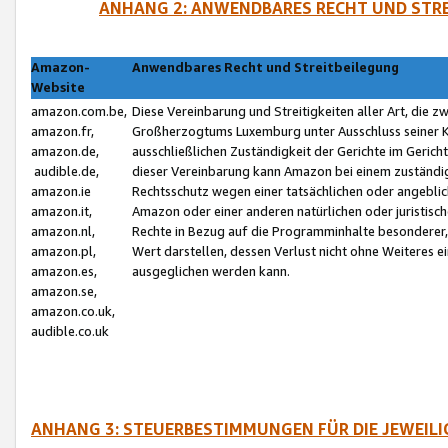
ANHANG 2: ANWENDBARES RECHT UND STRE
Amazon-
Anwendbares Recht und Streitbeilegung
Website
amazon.com.be,
Diese Vereinbarung und Streitigkeiten aller Art, die 
amazon.fr,
Großherzogtums Luxemburg unter Ausschluss seiner Kol
amazon.de,
ausschließlichen Zuständigkeit der Gerichte im Geri
audible.de,
dieser Vereinbarung kann Amazon bei einem zuständig
amazon.ie
Rechtsschutz wegen einer tatsächlichen oder angebli
amazon.it,
Amazon oder einer anderen natürlichen oder juristisc
amazon.nl,
Rechte in Bezug auf die Programminhalte besonderer,
amazon.pl,
Wert darstellen, dessen Verlust nicht ohne Weiteres e
amazon.es,
ausgeglichen werden kann.
amazon.se,
amazon.co.uk,
audible.co.uk
ANHANG 3: STEUERBESTIMMUNGEN FÜR DIE JEWEIL