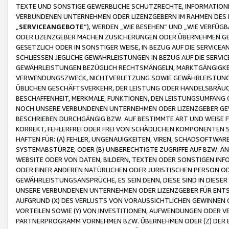
TEXTE UND SONSTIGE GEWERBLICHE SCHUTZRECHTE, INFORMATIONE
VERBUNDENEN UNTERNEHMEN ODER LIZENZGEBERN IM RAHMEN DES
„
SERVICEANGEBOTE
“), WERDEN „WIE BESEHEN“ UND „WIE VERFÜ
ODER LIZENZGEBER MACHEN ZUSICHERUNGEN ODER ÜBERNEHMEN GEW
GESETZLICH ODER IN SONSTIGER WEISE, IN BEZUG AUF DIE SERVI
SCHLIESSEN JEGLICHE GEWÄHRLEISTUNGEN IN BEZUG AUF DIE SERVI
GEWÄHRLEISTUNGEN BEZÜGLICH RECHTSMÄNGELN, MARKTGÄNGIGKEIT
VERWENDUNGSZWECK, NICHTVERLETZUNG SOWIE GEWÄHRLEISTUNGEN 
ÜBLICHEN GESCHÄFTSVERKEHR, DER LEISTUNG ODER HANDELSBRÄUCH
BESCHAFFENHEIT, MERKMALE, FUNKTIONEN, DEN LEISTUNGSUMFANG 
NOCH UNSERE VERBUNDENEN UNTERNEHMEN ODER LIZENZGEBER GEWÄ
BESCHRIEBEN DURCHGÄNGIG BZW. AUF BESTIMMTE ART UND WEISE
KORREKT, FEHLERFREI ODER FREI VON SCHÄDLICHEN KOMPONENTEN
HAFTEN FÜR: (A) FEHLER, UNGENAUIGKEITEN, VIREN, SCHADSOFTW
SYSTEMABSTÜRZE; ODER (B) UNBERECHTIGTE ZUGRIFFE AUF BZW. 
WEBSITE ODER VON DATEN, BILDERN, TEXTEN ODER SONSTIGEN INF
ODER EINER ANDEREN NATÜRLICHEN ODER JURISTISCHEN PERSON OD
GEWÄHRLEISTUNGSANSPRÜCHE, ES SEIN DENN, DIESE SIND IN DIES
UNSERE VERBUNDENEN UNTERNEHMEN ODER LIZENZGEBER FÜR EN
AUFGRUND (X) DES VERLUSTS VON VORAUSSICHTLICHEN GEWINNEN
VORTEILEN SOWIE (Y) VON INVESTITIONEN, AUFWENDUNGEN ODER VE
PARTNERPROGRAMM VORNEHMEN BZW. ÜBERNEHMEN ODER (Z) DER 