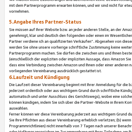
mit dem Partnerprogramm erwarten können, und wir sind nicht für etwa
vornehmen.
5.Angabe Ihres Partner-Status
Sie müssen auf Ihrer Website bzw. an jeder anderen Stelle, an der Am
genehmigt, klar und deutlich den folgenden oder einen im Wesentlichen
Partner verdiene ich an qualifizierten Verkäufen“. Abgesehen von die
werden Sie ohne unsere vorherige schriftliche Zustimmung keine weite
Partnerprogramm machen. Sie dürfen die zwischen uns und Ihnen best
(einschließlich der expliziten oder impliziten Aussage, dass Amazon Si
dass eine Verbindung zwischen Amazon und Ihnen oder einer anderen natü
vorliegenden Vereinbarung ausdrücklich gestattet ist.
6.Laufzeit und Kündigung
Die Laufzeit dieser Vereinbarung beginnt mit Ihrer Anmeldung für die 
jederzeit ordentlich oder aus wichtigem Grund durch schriftliche Kündi
automatisch und unter Ausschluss des Gerichtswegs), wobei eine solch
können kündigen, indem Sie sich über die Partner-Website in Ihrem Ko
auswählen.
Ferner können wir diese Vereinbarung jederzeit aus wichtigem Grund dur
Sie Ihre Pflichten aus dieser Vereinbarung erheblich verletzen; (b) wen
Programmrichtlinien) nicht innerhalb von 7 Tagen nach unserer Benachr
oder Haftungsansprüchen im Zusammenhang mit Ihrer Teilnahme am Pa