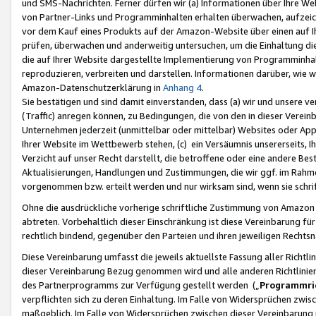
und SMS-Nachrichten. Ferner dürfen wir (a) Informationen über Ihre We
von Partner-Links und Programminhalten erhalten überwachen, aufzei
vor dem Kauf eines Produkts auf der Amazon-Website über einen auf Ih
prüfen, überwachen und anderweitig untersuchen, um die Einhaltung dies
die auf Ihrer Website dargestellte Implementierung von Programminhalt
reproduzieren, verbreiten und darstellen. Informationen darüber, wie w
Amazon-Datenschutzerklärung in
Anhang 4
.
Sie bestätigen und sind damit einverstanden, dass (a) wir und unsere 
(Traffic) anregen können, zu Bedingungen, die von den in dieser Vere
Unternehmen jederzeit (unmittelbar oder mittelbar) Websites oder Appl
Ihrer Website im Wettbewerb stehen, (c) ein Versäumnis unsererseits, I
Verzicht auf unser Recht darstellt, die betroffene oder eine andere B
Aktualisierungen, Handlungen und Zustimmungen, die wir ggf. im Rahme
vorgenommen bzw. erteilt werden und nur wirksam sind, wenn sie schri
Ohne die ausdrückliche vorherige schriftliche Zustimmung von Amazon
abtreten. Vorbehaltlich dieser Einschränkung ist diese Vereinbarung f
rechtlich bindend, gegenüber den Parteien und ihren jeweiligen Rech
Diese Vereinbarung umfasst die jeweils aktuellste Fassung aller Richtli
dieser Vereinbarung Bezug genommen wird und alle anderen Richtlinie
des Partnerprogramms zur Verfügung gestellt werden („
Programmric
verpflichten sich zu deren Einhaltung. Im Falle von Widersprüchen zwi
maßgeblich. Im Falle von Widersprüchen zwischen dieser Vereinbarun