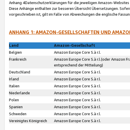
Anhang 4Datenschutzerklärungen für die jeweiligen Amazon-Websites
Diese Anhänge enthalten zur besseren Übersicht Übersetzungen. Sofe
vorgeschrieben ist, gilt im Falle von Abweichungen die englische Fass
ANHANG 1: AMAZON-GESELLSCHAFTEN UND AMAZO
Land
Amazon-Gesellschaft
Belgien
Amazon Europe Core S.à r.l.
Frankreich
Amazon Europe Core S.à r.l.(oder Amazon Fr
entsprechend der Mitteilung)
Deutschland
Amazon Europe Core S.à r.l.
Irland
Amazon Europe Core S.à r.l.
Italien
Amazon Europe Core S.à r.l.
Niederlande
Amazon Europe Core S.à r.l.
Polen
Amazon Europe Core S.à r.l.
Spanien
Amazon Europe Core S.à r.l.
Schweden
Amazon Europe Core S.à r.l.
Vereinigtes Königreich
Amazon Europe Core S.à r.l.