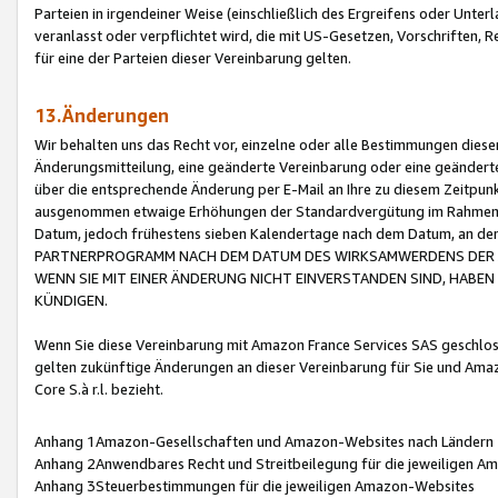
Parteien in irgendeiner Weise (einschließlich des Ergreifens oder Unt
veranlasst oder verpflichtet wird, die mit US-Gesetzen, Vorschriften,
für eine der Parteien dieser Vereinbarung gelten.
13.Änderungen
Wir behalten uns das Recht vor, einzelne oder alle Bestimmungen diese
Änderungsmitteilung, eine geänderte Vereinbarung oder eine geänderte 
über die entsprechende Änderung per E-Mail an Ihre zu diesem Zeitpun
ausgenommen etwaige Erhöhungen der Standardvergütung im Rahmen
Datum, jedoch frühestens sieben Kalendertage nach dem Datum, an de
PARTNERPROGRAMM NACH DEM DATUM DES WIRKSAMWERDENS DER Ä
WENN SIE MIT EINER ÄNDERUNG NICHT EINVERSTANDEN SIND, HABEN S
KÜNDIGEN.
Wenn Sie diese Vereinbarung mit Amazon France Services SAS geschlo
gelten zukünftige Änderungen an dieser Vereinbarung für Sie und Ama
Core S.à r.l. bezieht.
Anhang 1Amazon-Gesellschaften und Amazon-Websites nach Ländern
Anhang 2Anwendbares Recht und Streitbeilegung für die jeweiligen 
Anhang 3Steuerbestimmungen für die jeweiligen Amazon-Websites