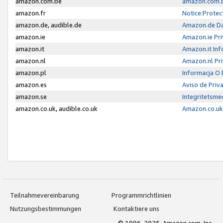
amazon.com.be
amazon.com.b
amazon.fr
Notice:Protec
amazon.de, audible.de
Amazon.de Da
amazon.ie
Amazon.ie Pri
amazon.it
Amazon.it Inf
amazon.nl
Amazon.nl Pri
amazon.pl
Informacja O
amazon.es
Aviso de Priv
amazon.se
Integritetsm
amazon.co.uk, audible.co.uk
Amazon.co.uk 
Teilnahmevereinbarung
Programmrichtlinien
Nutzungsbestimmungen
Kontaktiere uns