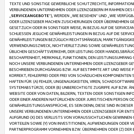
TEXTE UND SONSTIGE GEWERBLICHE SCHUTZRECHTE, INFORMATIONE
VERBUNDENEN UNTERNEHMEN ODER LIZENZGEBERN IM RAHMEN DES
„
SERVICEANGEBOTE
“), WERDEN „WIE BESEHEN“ UND „WIE VERFÜ
ODER LIZENZGEBER MACHEN ZUSICHERUNGEN ODER ÜBERNEHMEN GEW
GESETZLICH ODER IN SONSTIGER WEISE, IN BEZUG AUF DIE SERVI
SCHLIESSEN JEGLICHE GEWÄHRLEISTUNGEN IN BEZUG AUF DIE SERVI
GEWÄHRLEISTUNGEN BEZÜGLICH RECHTSMÄNGELN, MARKTGÄNGIGKEIT
VERWENDUNGSZWECK, NICHTVERLETZUNG SOWIE GEWÄHRLEISTUNGEN 
ÜBLICHEN GESCHÄFTSVERKEHR, DER LEISTUNG ODER HANDELSBRÄUCH
BESCHAFFENHEIT, MERKMALE, FUNKTIONEN, DEN LEISTUNGSUMFANG 
NOCH UNSERE VERBUNDENEN UNTERNEHMEN ODER LIZENZGEBER GEWÄ
BESCHRIEBEN DURCHGÄNGIG BZW. AUF BESTIMMTE ART UND WEISE
KORREKT, FEHLERFREI ODER FREI VON SCHÄDLICHEN KOMPONENTEN
HAFTEN FÜR: (A) FEHLER, UNGENAUIGKEITEN, VIREN, SCHADSOFTW
SYSTEMABSTÜRZE; ODER (B) UNBERECHTIGTE ZUGRIFFE AUF BZW. 
WEBSITE ODER VON DATEN, BILDERN, TEXTEN ODER SONSTIGEN INF
ODER EINER ANDEREN NATÜRLICHEN ODER JURISTISCHEN PERSON OD
GEWÄHRLEISTUNGSANSPRÜCHE, ES SEIN DENN, DIESE SIND IN DIES
UNSERE VERBUNDENEN UNTERNEHMEN ODER LIZENZGEBER FÜR EN
AUFGRUND (X) DES VERLUSTS VON VORAUSSICHTLICHEN GEWINNEN
VORTEILEN SOWIE (Y) VON INVESTITIONEN, AUFWENDUNGEN ODER VE
PARTNERPROGRAMM VORNEHMEN BZW. ÜBERNEHMEN ODER (Z) DER 