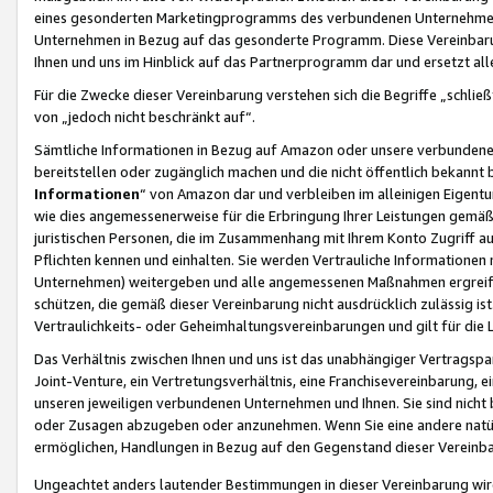
eines gesonderten Marketingprogramms des verbundenen Unternehmens
Unternehmen in Bezug auf das gesonderte Programm. Diese Vereinbarung
Ihnen und uns im Hinblick auf das Partnerprogramm dar und ersetzt al
Für die Zwecke dieser Vereinbarung verstehen sich die Begriffe „schließ
von „jedoch nicht beschränkt auf“.
Sämtliche Informationen in Bezug auf Amazon oder unsere verbunde
bereitstellen oder zugänglich machen und die nicht öffentlich bekannt bz
Informationen
“ von Amazon dar und verbleiben im alleinigen Eigent
wie dies angemessenerweise für die Erbringung Ihrer Leistungen gemäß d
juristischen Personen, die im Zusammenhang mit Ihrem Konto Zugriff au
Pflichten kennen und einhalten. Sie werden Vertrauliche Informationen 
Unternehmen) weitergeben und alle angemessenen Maßnahmen ergreifen
schützen, die gemäß dieser Vereinbarung nicht ausdrücklich zulässig is
Vertraulichkeits- oder Geheimhaltungsvereinbarungen und gilt für die
Das Verhältnis zwischen Ihnen und uns ist das unabhängiger Vertragspa
Joint-Venture, ein Vertretungsverhältnis, eine Franchisevereinbarung, 
unseren jeweiligen verbundenen Unternehmen und Ihnen. Sie sind ni
oder Zusagen abzugeben oder anzunehmen. Wenn Sie eine andere natürli
ermöglichen, Handlungen in Bezug auf den Gegenstand dieser Vereinbar
Ungeachtet anders lautender Bestimmungen in dieser Vereinbarung wird