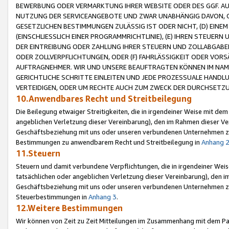
BEWERBUNG ODER VERMARKTUNG IHRER WEBSITE ODER DES GGF. AUF 
NUTZUNG DER SERVICEANGEBOTE UND ZWAR UNABHÄNGIG DAVON, O
GESETZLICHEN BESTIMMUNGEN ZULÄSSIG IST ODER NICHT, (D) EINE
(EINSCHLIESSLICH EINER PROGRAMMRICHTLINIE), (E) IHREN STEUER
DER EINTREIBUNG ODER ZAHLUNG IHRER STEUERN UND ZOLLABGAB
ODER ZOLLVERPFLICHTUNGEN, ODER (F) FAHRLÄSSIGKEIT ODER VORS
AUFTRAGNEHMER. WIR UND UNSERE BEAUFTRAGTEN KÖNNEN IM NAME
GERICHTLICHE SCHRITTE EINLEITEN UND JEDE PROZESSUALE HAND
VERTEIDIGEN, ODER UM RECHTE AUCH ZUM ZWECK DER DURCHSETZU
10.Anwendbares Recht und Streitbeilegung
Die Beilegung etwaiger Streitigkeiten, die in irgendeiner Weise mit de
angeblichen Verletzung dieser Vereinbarung), den im Rahmen dieser Ve
Geschäftsbeziehung mit uns oder unseren verbundenen Unternehmen zu
Bestimmungen zu anwendbarem Recht und Streitbeilegung in
Anhang 
11.Steuern
Steuern und damit verbundene Verpflichtungen, die in irgendeiner Wei
tatsächlichen oder angeblichen Verletzung dieser Vereinbarung), den 
Geschäftsbeziehung mit uns oder unseren verbundenen Unternehmen z
Steuerbestimmungen in
Anhang 3
.
12.Weitere Bestimmungen
Wir können von Zeit zu Zeit Mitteilungen im Zusammenhang mit dem Par