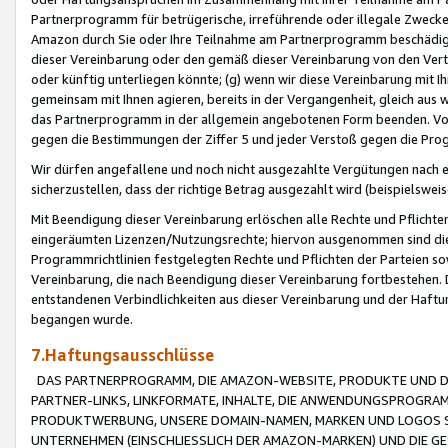
Partnerprogramm für betrügerische, irreführende oder illegale Zwecke
Amazon durch Sie oder Ihre Teilnahme am Partnerprogramm beschädig
dieser Vereinbarung oder den gemäß dieser Vereinbarung von den Vertr
oder künftig unterliegen könnte; (g) wenn wir diese Vereinbarung mit I
gemeinsam mit Ihnen agieren, bereits in der Vergangenheit, gleich aus
das Partnerprogramm in der allgemein angebotenen Form beenden. Vors
gegen die Bestimmungen der Ziffer 5 und jeder Verstoß gegen die Prog
Wir dürfen angefallene und noch nicht ausgezahlte Vergütungen nach 
sicherzustellen, dass der richtige Betrag ausgezahlt wird (beispielsw
Mit Beendigung dieser Vereinbarung erlöschen alle Rechte und Pflichte
eingeräumten Lizenzen/Nutzungsrechte; hiervon ausgenommen sind die in 
Programmrichtlinien festgelegten Rechte und Pflichten der Parteien sow
Vereinbarung, die nach Beendigung dieser Vereinbarung fortbestehen. D
entstandenen Verbindlichkeiten aus dieser Vereinbarung und der Haft
begangen wurde.
7.Haftungsausschlüsse
DAS PARTNERPROGRAMM, DIE AMAZON-WEBSITE, PRODUKTE UND DI
PARTNER-LINKS, LINKFORMATE, INHALTE, DIE ANWENDUNGSPROGR
PRODUKTWERBUNG, UNSERE DOMAIN-NAMEN, MARKEN UND LOGOS S
UNTERNEHMEN (EINSCHLIESSLICH DER AMAZON-MARKEN) UND DIE GE