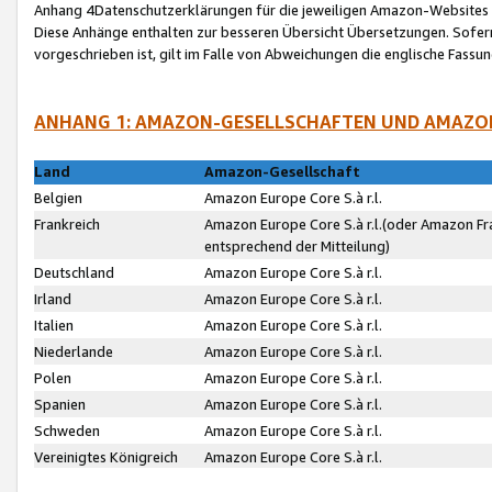
Anhang 4Datenschutzerklärungen für die jeweiligen Amazon-Websites
Diese Anhänge enthalten zur besseren Übersicht Übersetzungen. Sofe
vorgeschrieben ist, gilt im Falle von Abweichungen die englische Fass
ANHANG 1: AMAZON-GESELLSCHAFTEN UND AMAZO
Land
Amazon-Gesellschaft
Belgien
Amazon Europe Core S.à r.l.
Frankreich
Amazon Europe Core S.à r.l.(oder Amazon Fr
entsprechend der Mitteilung)
Deutschland
Amazon Europe Core S.à r.l.
Irland
Amazon Europe Core S.à r.l.
Italien
Amazon Europe Core S.à r.l.
Niederlande
Amazon Europe Core S.à r.l.
Polen
Amazon Europe Core S.à r.l.
Spanien
Amazon Europe Core S.à r.l.
Schweden
Amazon Europe Core S.à r.l.
Vereinigtes Königreich
Amazon Europe Core S.à r.l.