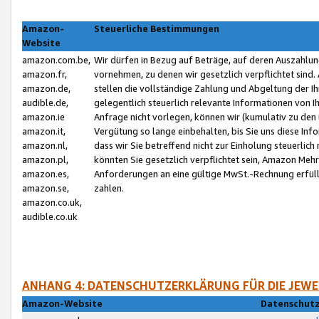
Amazon-
Steuerliche Bestimmungen
Website
amazon.com.be,
Wir dürfen in Bezug auf Beträge, auf deren Auszahlun
amazon.fr,
vornehmen, zu denen wir gesetzlich verpflichtet sind
amazon.de,
stellen die vollständige Zahlung und Abgeltung der 
audible.de,
gelegentlich steuerlich relevante Informationen von I
amazon.ie
Anfrage nicht vorlegen, können wir (kumulativ zu de
amazon.it,
Vergütung so lange einbehalten, bis Sie uns diese Inf
amazon.nl,
dass wir Sie betreffend nicht zur Einholung steuerlich 
amazon.pl,
könnten Sie gesetzlich verpflichtet sein, Amazon Meh
amazon.es,
Anforderungen an eine gültige MwSt.-Rechnung erfüllt
amazon.se,
zahlen.
amazon.co.uk,
audible.co.uk
ANHANG 4: DATENSCHUTZERKLÄRUNG FÜR DIE JEWE
Amazon-Website
Datenschutz