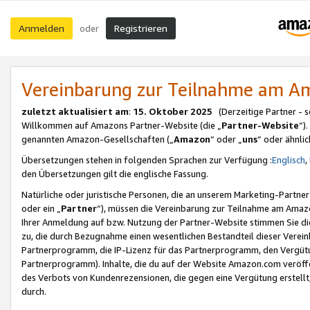
Anmelden
Registrieren
oder
Vereinbarung zur Teilnahme am 
zuletzt aktualisiert am
:
15. Oktober 2025
(Derzeitige Partner - 
Willkommen auf Amazons Partner-Website (die „
Partner-Website
“)
genannten Amazon-Gesellschaften („
Amazon
“ oder „
uns
“ oder ähnli
Übersetzungen stehen in folgenden Sprachen zur Verfügung :
Englisch
,
den Übersetzungen gilt die englische Fassung.
Natürliche oder juristische Personen, die an unserem Marketing-Partn
oder ein „
Partner
“), müssen die Vereinbarung zur Teilnahme am Ama
Ihrer Anmeldung auf bzw. Nutzung der Partner-Website stimmen Sie die
zu, die durch Bezugnahme einen wesentlichen Bestandteil dieser Verei
Partnerprogramm, die IP-Lizenz für das Partnerprogramm, den Vergütu
Partnerprogramm). Inhalte, die du auf der Website Amazon.com veröffe
des Verbots von Kundenrezensionen, die gegen eine Vergütung erstellt, 
durch.