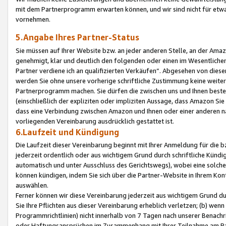
mit dem Partnerprogramm erwarten können, und wir sind nicht für etwa
vornehmen.
5.Angabe Ihres Partner-Status
Sie müssen auf Ihrer Website bzw. an jeder anderen Stelle, an der Am
genehmigt, klar und deutlich den folgenden oder einen im Wesentlichen
Partner verdiene ich an qualifizierten Verkäufen“. Abgesehen von die
werden Sie ohne unsere vorherige schriftliche Zustimmung keine weite
Partnerprogramm machen. Sie dürfen die zwischen uns und Ihnen best
(einschließlich der expliziten oder impliziten Aussage, dass Amazon Si
dass eine Verbindung zwischen Amazon und Ihnen oder einer anderen natü
vorliegenden Vereinbarung ausdrücklich gestattet ist.
6.Laufzeit und Kündigung
Die Laufzeit dieser Vereinbarung beginnt mit Ihrer Anmeldung für die 
jederzeit ordentlich oder aus wichtigem Grund durch schriftliche Kündi
automatisch und unter Ausschluss des Gerichtswegs), wobei eine solch
können kündigen, indem Sie sich über die Partner-Website in Ihrem Ko
auswählen.
Ferner können wir diese Vereinbarung jederzeit aus wichtigem Grund dur
Sie Ihre Pflichten aus dieser Vereinbarung erheblich verletzen; (b) wen
Programmrichtlinien) nicht innerhalb von 7 Tagen nach unserer Benachr
oder Haftungsansprüchen im Zusammenhang mit Ihrer Teilnahme am Pa