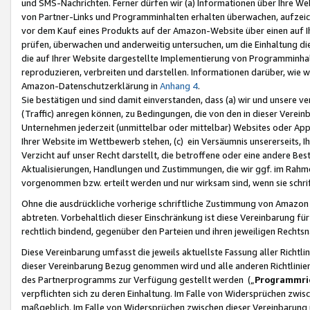
und SMS-Nachrichten. Ferner dürfen wir (a) Informationen über Ihre We
von Partner-Links und Programminhalten erhalten überwachen, aufzei
vor dem Kauf eines Produkts auf der Amazon-Website über einen auf Ih
prüfen, überwachen und anderweitig untersuchen, um die Einhaltung dies
die auf Ihrer Website dargestellte Implementierung von Programminhalt
reproduzieren, verbreiten und darstellen. Informationen darüber, wie w
Amazon-Datenschutzerklärung in
Anhang 4
.
Sie bestätigen und sind damit einverstanden, dass (a) wir und unsere 
(Traffic) anregen können, zu Bedingungen, die von den in dieser Vere
Unternehmen jederzeit (unmittelbar oder mittelbar) Websites oder Appl
Ihrer Website im Wettbewerb stehen, (c) ein Versäumnis unsererseits, I
Verzicht auf unser Recht darstellt, die betroffene oder eine andere B
Aktualisierungen, Handlungen und Zustimmungen, die wir ggf. im Rahme
vorgenommen bzw. erteilt werden und nur wirksam sind, wenn sie schri
Ohne die ausdrückliche vorherige schriftliche Zustimmung von Amazon
abtreten. Vorbehaltlich dieser Einschränkung ist diese Vereinbarung f
rechtlich bindend, gegenüber den Parteien und ihren jeweiligen Rech
Diese Vereinbarung umfasst die jeweils aktuellste Fassung aller Richtli
dieser Vereinbarung Bezug genommen wird und alle anderen Richtlinie
des Partnerprogramms zur Verfügung gestellt werden („
Programmric
verpflichten sich zu deren Einhaltung. Im Falle von Widersprüchen zwi
maßgeblich. Im Falle von Widersprüchen zwischen dieser Vereinbarun