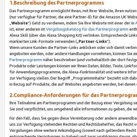
1.Beschreibung des Partnerprogramms
Das Partnerprogramm ermöglicht Ihnen, mit Ihrer Website, Ihren nutzer
(nur verfügbar für Partner, die eine Partner-ID für die Amazon UK We
„
Website
“) Geld zu verdienen, indem Sie Ihre Website mit einer der in
ist, einer anderen im
Vergütungskatalog für das Partnerprogramm
enth
Alexa Skill (über das Alexa Shopping Kit) verlinken. Entsprechende Lin
markierten Link-Formate verwenden („
Partner-Links
“).
Wenn unsere Kunden die Partner-Links anklicken oder sich damit verbi
angeboten werden, oder andere Handlungen vornehmen, können Sie eine
Partnerprogramm
näher beschrieben (und vorbehaltlich der dort festg
Produkte oder Leistungen können wir Ihnen Daten, Bilder, Texte, Linkfo
für Anwendungsprogramme, die Alexa-Funktionalität und weitere Inf
zur Verfügung stellen. Der Begriff „Programminhalte“ bezieht sich dabe
in Bezug auf Produkte, die auf Websites angeboten werden, bei denen 
2.Compliance-Anforderungen für das Partnerprog
Ihre Teilnahme am Partnerprogramm und der Bezug einer Vergütung setz
Sie sind verpflichtet, uns umgehend alle Informationen zu geben, die w
Für den Fall, dass Sie gegen diese Vereinbarung oder andere anwendba
uns zur Verfügung stehenden Rechten und Rechtsbehelfen, das Recht vo
Vergütungen ohne weitere Ankündigung (soweit nach geltendem Recht z
entsprechende Vergütungen zu haben) und zwar unabhängig davon, ob 