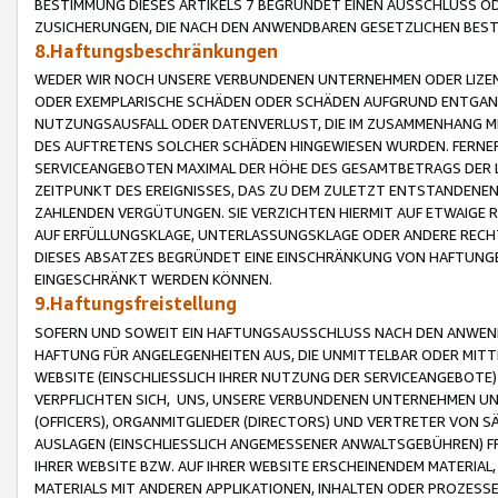
BESTIMMUNG DIESES ARTIKELS 7 BEGRÜNDET EINEN AUSSCHLUSS 
ZUSICHERUNGEN, DIE NACH DEN ANWENDBAREN GESETZLICHEN BE
8.Haftungsbeschränkungen
WEDER WIR NOCH UNSERE VERBUNDENEN UNTERNEHMEN ODER LIZEN
ODER EXEMPLARISCHE SCHÄDEN ODER SCHÄDEN AUFGRUND ENTGANG
NUTZUNGSAUSFALL ODER DATENVERLUST, DIE IM ZUSAMMENHANG MI
DES AUFTRETENS SOLCHER SCHÄDEN HINGEWIESEN WURDEN. FERN
SERVICEANGEBOTEN MAXIMAL DER HÖHE DES GESAMTBETRAGS DER 
ZEITPUNKT DES EREIGNISSES, DAS ZU DEM ZULETZT ENTSTANDENE
ZAHLENDEN VERGÜTUNGEN. SIE VERZICHTEN HIERMIT AUF ETWAIGE 
AUF ERFÜLLUNGSKLAGE, UNTERLASSUNGSKLAGE ODER ANDERE RECHT
DIESES ABSATZES BEGRÜNDET EINE EINSCHRÄNKUNG VON HAFTUNG
EINGESCHRÄNKT WERDEN KÖNNEN.
9.Haftungsfreistellung
SOFERN UND SOWEIT EIN HAFTUNGSAUSSCHLUSS NACH DEN ANWENDB
HAFTUNG FÜR ANGELEGENHEITEN AUS, DIE UNMITTELBAR ODER MITT
WEBSITE (EINSCHLIESSLICH IHRER NUTZUNG DER SERVICEANGEBOTE)
VERPFLICHTEN SICH, UNS, UNSERE VERBUNDENEN UNTERNEHMEN UN
(OFFICERS), ORGANMITGLIEDER (DIRECTORS) UND VERTRETER VON 
AUSLAGEN (EINSCHLIESSLICH ANGEMESSENER ANWALTSGEBÜHREN) FR
IHRER WEBSITE BZW. AUF IHRER WEBSITE ERSCHEINENDEM MATERIAL
MATERIALS MIT ANDEREN APPLIKATIONEN, INHALTEN ODER PROZESSE