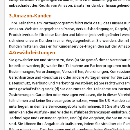
unbeschadet des Rechts von Amazon, Ersatz für darüber hinausgehen
3.Amazon-Kunden
Ihre Teilnahme am Partnerprogramm führt nicht dazu, dass unsere Kun
Amazon-Website angegebenen Preise, Verkaufsbedingungen, Regeln, Ri
Produktverkäufe für diese Kunden und können jederzeit geändert werde
sich einer unserer Kunden in einer Angelegenheit an Sie wenden, die 
Kunden mitteilen, dass er für Kundenservice-Fragen den auf der Ama
4.Gewährleistungen
Sie gewährleisten und sichern zu, dass (a) Sie gemäß dieser Vereinba
betreiben werden; (b) weder Ihre Teilnahme am Partnerprogramm noch d
Bestimmungen, Verordnungen, Vorschriften, Anordnungen, Konzessionen,
Gerichtsurteile und -beschlüsse oder andere Auflagen einer für Sie zu
Datenschutz, Werbung und Marketing) verstoßen; (c) Sie rechtswirksam 
nicht geschäftsfähig sind); (d) Sie den Nutzen der Teilnahme am Partne
Zusicherungen, Garantien oder Aussagen verlassen, die in dieser Verein
teilnehmen und keine Serviceangebote nutzen, wenn Sie US-Handelssa
unterliegen, in dem Sie Serviceangebote wahrnehmen; (f) Sie alle US
amerikanische Ausfuhr- und Wiederausfuhrbeschränkungen einhalten, 
Technologie und Leistungen gelten, und (g) die Angaben, die Sie im 
sind. Sie können Ihre Angaben aktualisieren, indem Sie sich über die 
Wir machen keine Zusicherungen und übernehmen keine Gewährleistun