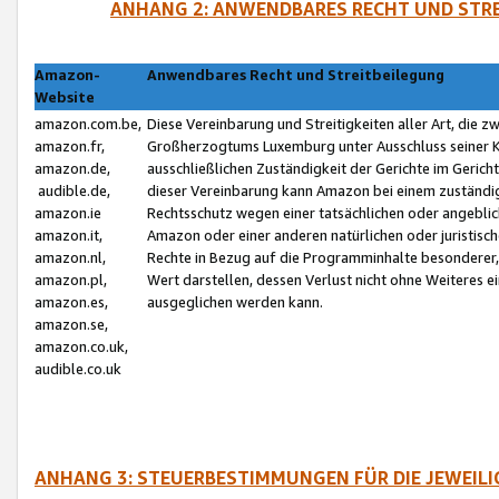
ANHANG 2: ANWENDBARES RECHT UND STRE
Amazon-
Anwendbares Recht und Streitbeilegung
Website
amazon.com.be,
Diese Vereinbarung und Streitigkeiten aller Art, die 
amazon.fr,
Großherzogtums Luxemburg unter Ausschluss seiner Kol
amazon.de,
ausschließlichen Zuständigkeit der Gerichte im Geri
audible.de,
dieser Vereinbarung kann Amazon bei einem zuständig
amazon.ie
Rechtsschutz wegen einer tatsächlichen oder angebli
amazon.it,
Amazon oder einer anderen natürlichen oder juristisc
amazon.nl,
Rechte in Bezug auf die Programminhalte besonderer,
amazon.pl,
Wert darstellen, dessen Verlust nicht ohne Weiteres e
amazon.es,
ausgeglichen werden kann.
amazon.se,
amazon.co.uk,
audible.co.uk
ANHANG 3: STEUERBESTIMMUNGEN FÜR DIE JEWEIL