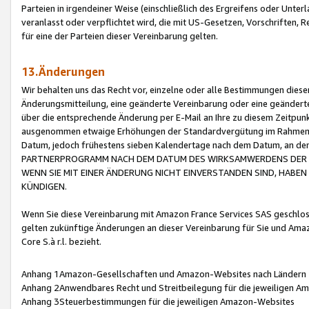
Parteien in irgendeiner Weise (einschließlich des Ergreifens oder Unt
veranlasst oder verpflichtet wird, die mit US-Gesetzen, Vorschriften,
für eine der Parteien dieser Vereinbarung gelten.
13.Änderungen
Wir behalten uns das Recht vor, einzelne oder alle Bestimmungen diese
Änderungsmitteilung, eine geänderte Vereinbarung oder eine geänderte 
über die entsprechende Änderung per E-Mail an Ihre zu diesem Zeitpun
ausgenommen etwaige Erhöhungen der Standardvergütung im Rahmen
Datum, jedoch frühestens sieben Kalendertage nach dem Datum, an de
PARTNERPROGRAMM NACH DEM DATUM DES WIRKSAMWERDENS DER Ä
WENN SIE MIT EINER ÄNDERUNG NICHT EINVERSTANDEN SIND, HABEN S
KÜNDIGEN.
Wenn Sie diese Vereinbarung mit Amazon France Services SAS geschlo
gelten zukünftige Änderungen an dieser Vereinbarung für Sie und Ama
Core S.à r.l. bezieht.
Anhang 1Amazon-Gesellschaften und Amazon-Websites nach Ländern
Anhang 2Anwendbares Recht und Streitbeilegung für die jeweiligen 
Anhang 3Steuerbestimmungen für die jeweiligen Amazon-Websites