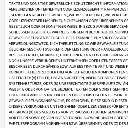
TEXTE UND SONSTIGE GEWERBLICHE SCHUTZRECHTE, INFORMATIONE
VERBUNDENEN UNTERNEHMEN ODER LIZENZGEBERN IM RAHMEN DES
„
SERVICEANGEBOTE
“), WERDEN „WIE BESEHEN“ UND „WIE VERFÜ
ODER LIZENZGEBER MACHEN ZUSICHERUNGEN ODER ÜBERNEHMEN GEW
GESETZLICH ODER IN SONSTIGER WEISE, IN BEZUG AUF DIE SERVI
SCHLIESSEN JEGLICHE GEWÄHRLEISTUNGEN IN BEZUG AUF DIE SERVI
GEWÄHRLEISTUNGEN BEZÜGLICH RECHTSMÄNGELN, MARKTGÄNGIGKEIT
VERWENDUNGSZWECK, NICHTVERLETZUNG SOWIE GEWÄHRLEISTUNGEN 
ÜBLICHEN GESCHÄFTSVERKEHR, DER LEISTUNG ODER HANDELSBRÄUCH
BESCHAFFENHEIT, MERKMALE, FUNKTIONEN, DEN LEISTUNGSUMFANG 
NOCH UNSERE VERBUNDENEN UNTERNEHMEN ODER LIZENZGEBER GEWÄ
BESCHRIEBEN DURCHGÄNGIG BZW. AUF BESTIMMTE ART UND WEISE
KORREKT, FEHLERFREI ODER FREI VON SCHÄDLICHEN KOMPONENTEN
HAFTEN FÜR: (A) FEHLER, UNGENAUIGKEITEN, VIREN, SCHADSOFTW
SYSTEMABSTÜRZE; ODER (B) UNBERECHTIGTE ZUGRIFFE AUF BZW. 
WEBSITE ODER VON DATEN, BILDERN, TEXTEN ODER SONSTIGEN INF
ODER EINER ANDEREN NATÜRLICHEN ODER JURISTISCHEN PERSON OD
GEWÄHRLEISTUNGSANSPRÜCHE, ES SEIN DENN, DIESE SIND IN DIES
UNSERE VERBUNDENEN UNTERNEHMEN ODER LIZENZGEBER FÜR EN
AUFGRUND (X) DES VERLUSTS VON VORAUSSICHTLICHEN GEWINNEN
VORTEILEN SOWIE (Y) VON INVESTITIONEN, AUFWENDUNGEN ODER VE
PARTNERPROGRAMM VORNEHMEN BZW. ÜBERNEHMEN ODER (Z) DER 