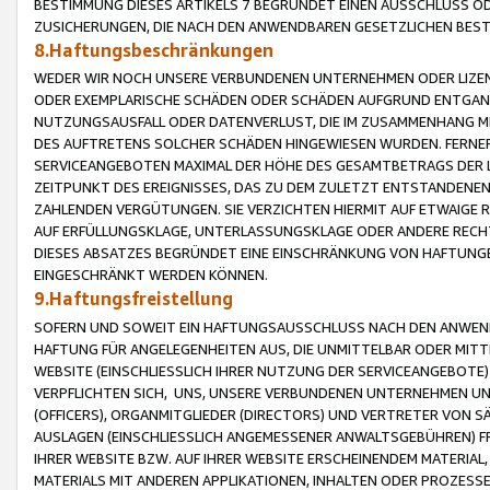
BESTIMMUNG DIESES ARTIKELS 7 BEGRÜNDET EINEN AUSSCHLUSS 
ZUSICHERUNGEN, DIE NACH DEN ANWENDBAREN GESETZLICHEN BE
8.Haftungsbeschränkungen
WEDER WIR NOCH UNSERE VERBUNDENEN UNTERNEHMEN ODER LIZEN
ODER EXEMPLARISCHE SCHÄDEN ODER SCHÄDEN AUFGRUND ENTGANG
NUTZUNGSAUSFALL ODER DATENVERLUST, DIE IM ZUSAMMENHANG MI
DES AUFTRETENS SOLCHER SCHÄDEN HINGEWIESEN WURDEN. FERN
SERVICEANGEBOTEN MAXIMAL DER HÖHE DES GESAMTBETRAGS DER 
ZEITPUNKT DES EREIGNISSES, DAS ZU DEM ZULETZT ENTSTANDENE
ZAHLENDEN VERGÜTUNGEN. SIE VERZICHTEN HIERMIT AUF ETWAIGE 
AUF ERFÜLLUNGSKLAGE, UNTERLASSUNGSKLAGE ODER ANDERE RECHT
DIESES ABSATZES BEGRÜNDET EINE EINSCHRÄNKUNG VON HAFTUNG
EINGESCHRÄNKT WERDEN KÖNNEN.
9.Haftungsfreistellung
SOFERN UND SOWEIT EIN HAFTUNGSAUSSCHLUSS NACH DEN ANWENDB
HAFTUNG FÜR ANGELEGENHEITEN AUS, DIE UNMITTELBAR ODER MITT
WEBSITE (EINSCHLIESSLICH IHRER NUTZUNG DER SERVICEANGEBOTE)
VERPFLICHTEN SICH, UNS, UNSERE VERBUNDENEN UNTERNEHMEN UN
(OFFICERS), ORGANMITGLIEDER (DIRECTORS) UND VERTRETER VON 
AUSLAGEN (EINSCHLIESSLICH ANGEMESSENER ANWALTSGEBÜHREN) FR
IHRER WEBSITE BZW. AUF IHRER WEBSITE ERSCHEINENDEM MATERIAL
MATERIALS MIT ANDEREN APPLIKATIONEN, INHALTEN ODER PROZESSE