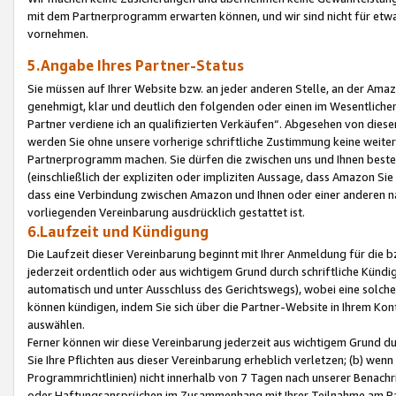
mit dem Partnerprogramm erwarten können, und wir sind nicht für etwa
vornehmen.
5.Angabe Ihres Partner-Status
Sie müssen auf Ihrer Website bzw. an jeder anderen Stelle, an der Am
genehmigt, klar und deutlich den folgenden oder einen im Wesentlichen
Partner verdiene ich an qualifizierten Verkäufen“. Abgesehen von die
werden Sie ohne unsere vorherige schriftliche Zustimmung keine weite
Partnerprogramm machen. Sie dürfen die zwischen uns und Ihnen best
(einschließlich der expliziten oder impliziten Aussage, dass Amazon Si
dass eine Verbindung zwischen Amazon und Ihnen oder einer anderen natü
vorliegenden Vereinbarung ausdrücklich gestattet ist.
6.Laufzeit und Kündigung
Die Laufzeit dieser Vereinbarung beginnt mit Ihrer Anmeldung für die 
jederzeit ordentlich oder aus wichtigem Grund durch schriftliche Kündi
automatisch und unter Ausschluss des Gerichtswegs), wobei eine solch
können kündigen, indem Sie sich über die Partner-Website in Ihrem Ko
auswählen.
Ferner können wir diese Vereinbarung jederzeit aus wichtigem Grund dur
Sie Ihre Pflichten aus dieser Vereinbarung erheblich verletzen; (b) wen
Programmrichtlinien) nicht innerhalb von 7 Tagen nach unserer Benachr
oder Haftungsansprüchen im Zusammenhang mit Ihrer Teilnahme am Pa