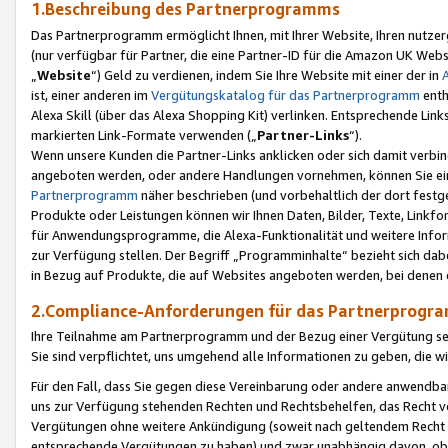
1.Beschreibung des Partnerprogramms
Das Partnerprogramm ermöglicht Ihnen, mit Ihrer Website, Ihren nutzer
(nur verfügbar für Partner, die eine Partner-ID für die Amazon UK We
„
Website
“) Geld zu verdienen, indem Sie Ihre Website mit einer der in
ist, einer anderen im
Vergütungskatalog für das Partnerprogramm
enth
Alexa Skill (über das Alexa Shopping Kit) verlinken. Entsprechende Lin
markierten Link-Formate verwenden („
Partner-Links
“).
Wenn unsere Kunden die Partner-Links anklicken oder sich damit verbi
angeboten werden, oder andere Handlungen vornehmen, können Sie eine
Partnerprogramm
näher beschrieben (und vorbehaltlich der dort festg
Produkte oder Leistungen können wir Ihnen Daten, Bilder, Texte, Linkfo
für Anwendungsprogramme, die Alexa-Funktionalität und weitere Inf
zur Verfügung stellen. Der Begriff „Programminhalte“ bezieht sich dabe
in Bezug auf Produkte, die auf Websites angeboten werden, bei denen 
2.Compliance-Anforderungen für das Partnerprog
Ihre Teilnahme am Partnerprogramm und der Bezug einer Vergütung setz
Sie sind verpflichtet, uns umgehend alle Informationen zu geben, die w
Für den Fall, dass Sie gegen diese Vereinbarung oder andere anwendba
uns zur Verfügung stehenden Rechten und Rechtsbehelfen, das Recht vo
Vergütungen ohne weitere Ankündigung (soweit nach geltendem Recht z
entsprechende Vergütungen zu haben) und zwar unabhängig davon, ob 