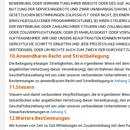
BEWERBUNG ODER VERMARKTUNG IHRER WEBSITE ODER DES GGF. AUF 
NUTZUNG DER SERVICEANGEBOTE UND ZWAR UNABHÄNGIG DAVON, O
GESETZLICHEN BESTIMMUNGEN ZULÄSSIG IST ODER NICHT, (D) EINE
(EINSCHLIESSLICH EINER PROGRAMMRICHTLINIE), (E) IHREN STEUER
DER EINTREIBUNG ODER ZAHLUNG IHRER STEUERN UND ZOLLABGAB
ODER ZOLLVERPFLICHTUNGEN, ODER (F) FAHRLÄSSIGKEIT ODER VORS
AUFTRAGNEHMER. WIR UND UNSERE BEAUFTRAGTEN KÖNNEN IM NAME
GERICHTLICHE SCHRITTE EINLEITEN UND JEDE PROZESSUALE HAND
VERTEIDIGEN, ODER UM RECHTE AUCH ZUM ZWECK DER DURCHSETZU
10.Anwendbares Recht und Streitbeilegung
Die Beilegung etwaiger Streitigkeiten, die in irgendeiner Weise mit de
angeblichen Verletzung dieser Vereinbarung), den im Rahmen dieser Ve
Geschäftsbeziehung mit uns oder unseren verbundenen Unternehmen zu
Bestimmungen zu anwendbarem Recht und Streitbeilegung in
Anhang 
11.Steuern
Steuern und damit verbundene Verpflichtungen, die in irgendeiner Wei
tatsächlichen oder angeblichen Verletzung dieser Vereinbarung), den 
Geschäftsbeziehung mit uns oder unseren verbundenen Unternehmen z
Steuerbestimmungen in
Anhang 3
.
12.Weitere Bestimmungen
Wir können von Zeit zu Zeit Mitteilungen im Zusammenhang mit dem Par