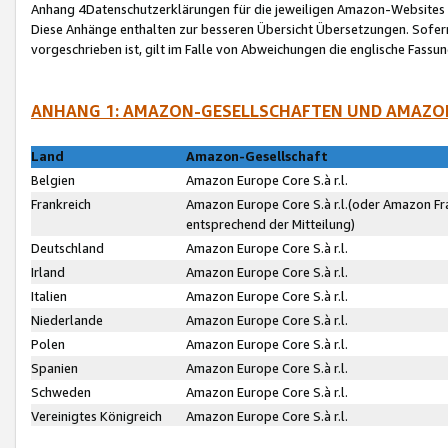
Anhang 4Datenschutzerklärungen für die jeweiligen Amazon-Websites
Diese Anhänge enthalten zur besseren Übersicht Übersetzungen. Sofe
vorgeschrieben ist, gilt im Falle von Abweichungen die englische Fass
ANHANG 1: AMAZON-GESELLSCHAFTEN UND AMAZO
Land
Amazon-Gesellschaft
Belgien
Amazon Europe Core S.à r.l.
Frankreich
Amazon Europe Core S.à r.l.(oder Amazon Fr
entsprechend der Mitteilung)
Deutschland
Amazon Europe Core S.à r.l.
Irland
Amazon Europe Core S.à r.l.
Italien
Amazon Europe Core S.à r.l.
Niederlande
Amazon Europe Core S.à r.l.
Polen
Amazon Europe Core S.à r.l.
Spanien
Amazon Europe Core S.à r.l.
Schweden
Amazon Europe Core S.à r.l.
Vereinigtes Königreich
Amazon Europe Core S.à r.l.