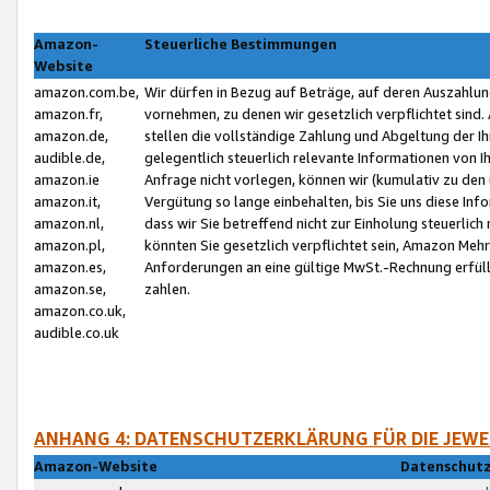
Amazon-
Steuerliche Bestimmungen
Website
amazon.com.be,
Wir dürfen in Bezug auf Beträge, auf deren Auszahlun
amazon.fr,
vornehmen, zu denen wir gesetzlich verpflichtet sind
amazon.de,
stellen die vollständige Zahlung und Abgeltung der 
audible.de,
gelegentlich steuerlich relevante Informationen von I
amazon.ie
Anfrage nicht vorlegen, können wir (kumulativ zu de
amazon.it,
Vergütung so lange einbehalten, bis Sie uns diese Inf
amazon.nl,
dass wir Sie betreffend nicht zur Einholung steuerlich 
amazon.pl,
könnten Sie gesetzlich verpflichtet sein, Amazon Meh
amazon.es,
Anforderungen an eine gültige MwSt.-Rechnung erfüllt
amazon.se,
zahlen.
amazon.co.uk,
audible.co.uk
ANHANG 4: DATENSCHUTZERKLÄRUNG FÜR DIE JEWE
Amazon-Website
Datenschutz