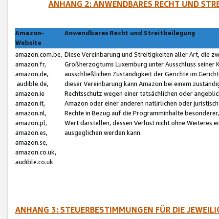
ANHANG 2: ANWENDBARES RECHT UND STRE
Amazon-
Anwendbares Recht und Streitbeilegung
Website
amazon.com.be,
Diese Vereinbarung und Streitigkeiten aller Art, die 
amazon.fr,
Großherzogtums Luxemburg unter Ausschluss seiner Kol
amazon.de,
ausschließlichen Zuständigkeit der Gerichte im Geri
audible.de,
dieser Vereinbarung kann Amazon bei einem zuständig
amazon.ie
Rechtsschutz wegen einer tatsächlichen oder angebli
amazon.it,
Amazon oder einer anderen natürlichen oder juristisc
amazon.nl,
Rechte in Bezug auf die Programminhalte besonderer,
amazon.pl,
Wert darstellen, dessen Verlust nicht ohne Weiteres e
amazon.es,
ausgeglichen werden kann.
amazon.se,
amazon.co.uk,
audible.co.uk
ANHANG 3: STEUERBESTIMMUNGEN FÜR DIE JEWEIL