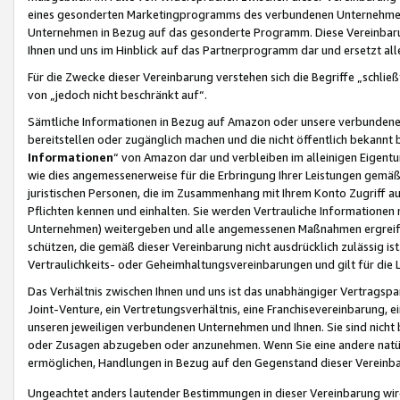
eines gesonderten Marketingprogramms des verbundenen Unternehmens
Unternehmen in Bezug auf das gesonderte Programm. Diese Vereinbarung
Ihnen und uns im Hinblick auf das Partnerprogramm dar und ersetzt al
Für die Zwecke dieser Vereinbarung verstehen sich die Begriffe „schließ
von „jedoch nicht beschränkt auf“.
Sämtliche Informationen in Bezug auf Amazon oder unsere verbunde
bereitstellen oder zugänglich machen und die nicht öffentlich bekannt bz
Informationen
“ von Amazon dar und verbleiben im alleinigen Eigent
wie dies angemessenerweise für die Erbringung Ihrer Leistungen gemäß d
juristischen Personen, die im Zusammenhang mit Ihrem Konto Zugriff au
Pflichten kennen und einhalten. Sie werden Vertrauliche Informationen 
Unternehmen) weitergeben und alle angemessenen Maßnahmen ergreifen
schützen, die gemäß dieser Vereinbarung nicht ausdrücklich zulässig is
Vertraulichkeits- oder Geheimhaltungsvereinbarungen und gilt für die
Das Verhältnis zwischen Ihnen und uns ist das unabhängiger Vertragspa
Joint-Venture, ein Vertretungsverhältnis, eine Franchisevereinbarung, 
unseren jeweiligen verbundenen Unternehmen und Ihnen. Sie sind ni
oder Zusagen abzugeben oder anzunehmen. Wenn Sie eine andere natürli
ermöglichen, Handlungen in Bezug auf den Gegenstand dieser Vereinbar
Ungeachtet anders lautender Bestimmungen in dieser Vereinbarung wird