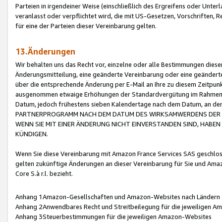
Parteien in irgendeiner Weise (einschließlich des Ergreifens oder Unt
veranlasst oder verpflichtet wird, die mit US-Gesetzen, Vorschriften,
für eine der Parteien dieser Vereinbarung gelten.
13.Änderungen
Wir behalten uns das Recht vor, einzelne oder alle Bestimmungen diese
Änderungsmitteilung, eine geänderte Vereinbarung oder eine geänderte 
über die entsprechende Änderung per E-Mail an Ihre zu diesem Zeitpun
ausgenommen etwaige Erhöhungen der Standardvergütung im Rahmen
Datum, jedoch frühestens sieben Kalendertage nach dem Datum, an de
PARTNERPROGRAMM NACH DEM DATUM DES WIRKSAMWERDENS DER Ä
WENN SIE MIT EINER ÄNDERUNG NICHT EINVERSTANDEN SIND, HABEN S
KÜNDIGEN.
Wenn Sie diese Vereinbarung mit Amazon France Services SAS geschlo
gelten zukünftige Änderungen an dieser Vereinbarung für Sie und Ama
Core S.à r.l. bezieht.
Anhang 1Amazon-Gesellschaften und Amazon-Websites nach Ländern
Anhang 2Anwendbares Recht und Streitbeilegung für die jeweiligen 
Anhang 3Steuerbestimmungen für die jeweiligen Amazon-Websites