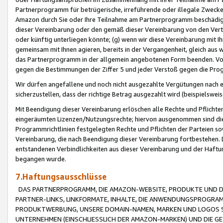
Partnerprogramm für betrügerische, irreführende oder illegale Zwecke
Amazon durch Sie oder Ihre Teilnahme am Partnerprogramm beschädig
dieser Vereinbarung oder den gemäß dieser Vereinbarung von den Vertr
oder künftig unterliegen könnte; (g) wenn wir diese Vereinbarung mit I
gemeinsam mit Ihnen agieren, bereits in der Vergangenheit, gleich aus
das Partnerprogramm in der allgemein angebotenen Form beenden. Vors
gegen die Bestimmungen der Ziffer 5 und jeder Verstoß gegen die Prog
Wir dürfen angefallene und noch nicht ausgezahlte Vergütungen nach 
sicherzustellen, dass der richtige Betrag ausgezahlt wird (beispielsw
Mit Beendigung dieser Vereinbarung erlöschen alle Rechte und Pflichte
eingeräumten Lizenzen/Nutzungsrechte; hiervon ausgenommen sind die in 
Programmrichtlinien festgelegten Rechte und Pflichten der Parteien sow
Vereinbarung, die nach Beendigung dieser Vereinbarung fortbestehen. D
entstandenen Verbindlichkeiten aus dieser Vereinbarung und der Haft
begangen wurde.
7.Haftungsausschlüsse
DAS PARTNERPROGRAMM, DIE AMAZON-WEBSITE, PRODUKTE UND DI
PARTNER-LINKS, LINKFORMATE, INHALTE, DIE ANWENDUNGSPROGR
PRODUKTWERBUNG, UNSERE DOMAIN-NAMEN, MARKEN UND LOGOS S
UNTERNEHMEN (EINSCHLIESSLICH DER AMAZON-MARKEN) UND DIE GE