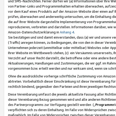
und SMS-Nachrichten. Ferner dürfen wir (a) Informationen über Ihre We
von Partner-Links und Programminhalten erhalten überwachen, aufzei
vor dem Kauf eines Produkts auf der Amazon-Website über einen auf Ih
prüfen, überwachen und anderweitig untersuchen, um die Einhaltung dies
die auf Ihrer Website dargestellte Implementierung von Programminhalt
reproduzieren, verbreiten und darstellen. Informationen darüber, wie w
Amazon-Datenschutzerklärung in
Anhang 4
.
Sie bestätigen und sind damit einverstanden, dass (a) wir und unsere 
(Traffic) anregen können, zu Bedingungen, die von den in dieser Vere
Unternehmen jederzeit (unmittelbar oder mittelbar) Websites oder Appl
Ihrer Website im Wettbewerb stehen, (c) ein Versäumnis unsererseits, I
Verzicht auf unser Recht darstellt, die betroffene oder eine andere B
Aktualisierungen, Handlungen und Zustimmungen, die wir ggf. im Rahme
vorgenommen bzw. erteilt werden und nur wirksam sind, wenn sie schri
Ohne die ausdrückliche vorherige schriftliche Zustimmung von Amazon
abtreten. Vorbehaltlich dieser Einschränkung ist diese Vereinbarung f
rechtlich bindend, gegenüber den Parteien und ihren jeweiligen Rech
Diese Vereinbarung umfasst die jeweils aktuellste Fassung aller Richtli
dieser Vereinbarung Bezug genommen wird und alle anderen Richtlinie
des Partnerprogramms zur Verfügung gestellt werden („
Programmric
verpflichten sich zu deren Einhaltung. Im Falle von Widersprüchen zwi
maßgeblich. Im Falle von Widersprüchen zwischen dieser Vereinbarun