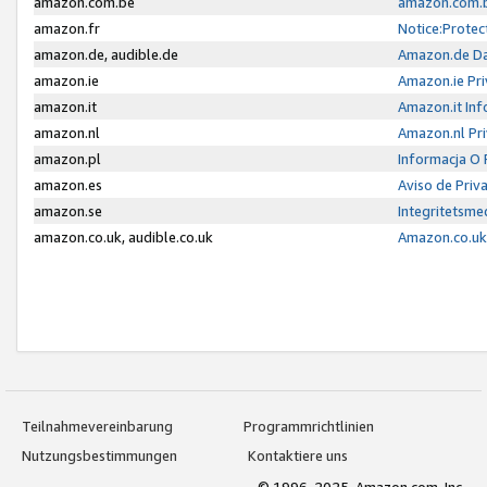
amazon.com.be
amazon.com.b
amazon.fr
Notice:Protec
amazon.de, audible.de
Amazon.de Da
amazon.ie
Amazon.ie Pri
amazon.it
Amazon.it Inf
amazon.nl
Amazon.nl Pri
amazon.pl
Informacja O
amazon.es
Aviso de Priv
amazon.se
Integritetsm
amazon.co.uk, audible.co.uk
Amazon.co.uk 
Teilnahmevereinbarung
Programmrichtlinien
Nutzungsbestimmungen
Kontaktiere uns