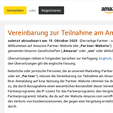
Anmelden
Registrieren
oder
Vereinbarung zur Teilnahme am 
zuletzt aktualisiert am
:
15. Oktober 2025
(Derzeitige Partner - 
Willkommen auf Amazons Partner-Website (die „
Partner-Website
“)
genannten Amazon-Gesellschaften („
Amazon
“ oder „
uns
“ oder ähnli
Übersetzungen stehen in folgenden Sprachen zur Verfügung :
Englisch
,
den Übersetzungen gilt die englische Fassung.
Natürliche oder juristische Personen, die an unserem Marketing-Partn
oder ein „
Partner
“), müssen die Vereinbarung zur Teilnahme am Ama
Ihrer Anmeldung auf bzw. Nutzung der Partner-Website stimmen Sie die
zu, die durch Bezugnahme einen wesentlichen Bestandteil dieser Verei
Partnerprogramm, die IP-Lizenz für das Partnerprogramm, den Vergütu
Partnerprogramm). Inhalte, die du auf der Website Amazon.com veröffe
des Verbots von Kundenrezensionen, die gegen eine Vergütung erstellt, 
durch.