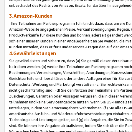
unbeschadet des Rechts von Amazon, Ersatz für darüber hinausgehen
3.Amazon-Kunden
Ihre Teilnahme am Partnerprogramm führt nicht dazu, dass unsere Kun
Amazon-Website angegebenen Preise, Verkaufsbedingungen, Regeln, Ri
Produktverkäufe für diese Kunden und können jederzeit geändert werde
sich einer unserer Kunden in einer Angelegenheit an Sie wenden, die 
Kunden mitteilen, dass er für Kundenservice-Fragen den auf der Ama
4.Gewährleistungen
Sie gewährleisten und sichern zu, dass (a) Sie gemäß dieser Vereinba
betreiben werden; (b) weder Ihre Teilnahme am Partnerprogramm noch d
Bestimmungen, Verordnungen, Vorschriften, Anordnungen, Konzessionen,
Gerichtsurteile und -beschlüsse oder andere Auflagen einer für Sie zu
Datenschutz, Werbung und Marketing) verstoßen; (c) Sie rechtswirksam 
nicht geschäftsfähig sind); (d) Sie den Nutzen der Teilnahme am Partne
Zusicherungen, Garantien oder Aussagen verlassen, die in dieser Verein
teilnehmen und keine Serviceangebote nutzen, wenn Sie US-Handelssa
unterliegen, in dem Sie Serviceangebote wahrnehmen; (f) Sie alle US
amerikanische Ausfuhr- und Wiederausfuhrbeschränkungen einhalten, 
Technologie und Leistungen gelten, und (g) die Angaben, die Sie im 
sind. Sie können Ihre Angaben aktualisieren, indem Sie sich über die 
Wir machen keine Zusicherungen und übernehmen keine Gewährleistun