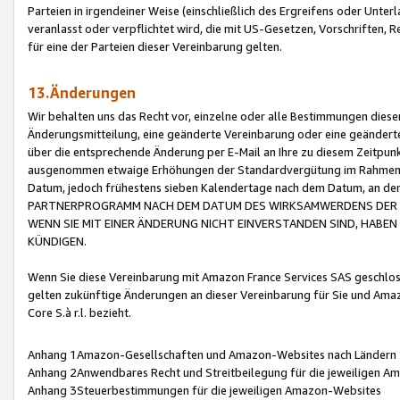
Parteien in irgendeiner Weise (einschließlich des Ergreifens oder Unt
veranlasst oder verpflichtet wird, die mit US-Gesetzen, Vorschriften,
für eine der Parteien dieser Vereinbarung gelten.
13.Änderungen
Wir behalten uns das Recht vor, einzelne oder alle Bestimmungen diese
Änderungsmitteilung, eine geänderte Vereinbarung oder eine geänderte 
über die entsprechende Änderung per E-Mail an Ihre zu diesem Zeitpun
ausgenommen etwaige Erhöhungen der Standardvergütung im Rahmen
Datum, jedoch frühestens sieben Kalendertage nach dem Datum, an de
PARTNERPROGRAMM NACH DEM DATUM DES WIRKSAMWERDENS DER Ä
WENN SIE MIT EINER ÄNDERUNG NICHT EINVERSTANDEN SIND, HABEN S
KÜNDIGEN.
Wenn Sie diese Vereinbarung mit Amazon France Services SAS geschlo
gelten zukünftige Änderungen an dieser Vereinbarung für Sie und Ama
Core S.à r.l. bezieht.
Anhang 1Amazon-Gesellschaften und Amazon-Websites nach Ländern
Anhang 2Anwendbares Recht und Streitbeilegung für die jeweiligen 
Anhang 3Steuerbestimmungen für die jeweiligen Amazon-Websites