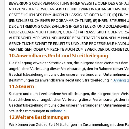
BEWERBUNG ODER VERMARKTUNG IHRER WEBSITE ODER DES GGF. AUF 
NUTZUNG DER SERVICEANGEBOTE UND ZWAR UNABHÄNGIG DAVON, O
GESETZLICHEN BESTIMMUNGEN ZULÄSSIG IST ODER NICHT, (D) EINE
(EINSCHLIESSLICH EINER PROGRAMMRICHTLINIE), (E) IHREN STEUER
DER EINTREIBUNG ODER ZAHLUNG IHRER STEUERN UND ZOLLABGAB
ODER ZOLLVERPFLICHTUNGEN, ODER (F) FAHRLÄSSIGKEIT ODER VORS
AUFTRAGNEHMER. WIR UND UNSERE BEAUFTRAGTEN KÖNNEN IM NAME
GERICHTLICHE SCHRITTE EINLEITEN UND JEDE PROZESSUALE HAND
VERTEIDIGEN, ODER UM RECHTE AUCH ZUM ZWECK DER DURCHSETZU
10.Anwendbares Recht und Streitbeilegung
Die Beilegung etwaiger Streitigkeiten, die in irgendeiner Weise mit de
angeblichen Verletzung dieser Vereinbarung), den im Rahmen dieser Ve
Geschäftsbeziehung mit uns oder unseren verbundenen Unternehmen zu
Bestimmungen zu anwendbarem Recht und Streitbeilegung in
Anhang 
11.Steuern
Steuern und damit verbundene Verpflichtungen, die in irgendeiner Wei
tatsächlichen oder angeblichen Verletzung dieser Vereinbarung), den 
Geschäftsbeziehung mit uns oder unseren verbundenen Unternehmen z
Steuerbestimmungen in
Anhang 3
.
12.Weitere Bestimmungen
Wir können von Zeit zu Zeit Mitteilungen im Zusammenhang mit dem Par