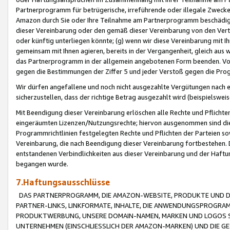
Partnerprogramm für betrügerische, irreführende oder illegale Zwecke
Amazon durch Sie oder Ihre Teilnahme am Partnerprogramm beschädig
dieser Vereinbarung oder den gemäß dieser Vereinbarung von den Vertr
oder künftig unterliegen könnte; (g) wenn wir diese Vereinbarung mit I
gemeinsam mit Ihnen agieren, bereits in der Vergangenheit, gleich aus
das Partnerprogramm in der allgemein angebotenen Form beenden. Vors
gegen die Bestimmungen der Ziffer 5 und jeder Verstoß gegen die Prog
Wir dürfen angefallene und noch nicht ausgezahlte Vergütungen nach 
sicherzustellen, dass der richtige Betrag ausgezahlt wird (beispielsw
Mit Beendigung dieser Vereinbarung erlöschen alle Rechte und Pflichte
eingeräumten Lizenzen/Nutzungsrechte; hiervon ausgenommen sind die in 
Programmrichtlinien festgelegten Rechte und Pflichten der Parteien sow
Vereinbarung, die nach Beendigung dieser Vereinbarung fortbestehen. D
entstandenen Verbindlichkeiten aus dieser Vereinbarung und der Haft
begangen wurde.
7.Haftungsausschlüsse
DAS PARTNERPROGRAMM, DIE AMAZON-WEBSITE, PRODUKTE UND DI
PARTNER-LINKS, LINKFORMATE, INHALTE, DIE ANWENDUNGSPROGR
PRODUKTWERBUNG, UNSERE DOMAIN-NAMEN, MARKEN UND LOGOS S
UNTERNEHMEN (EINSCHLIESSLICH DER AMAZON-MARKEN) UND DIE GE