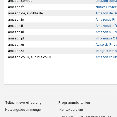
amazon.com.be
amazon.com.b
amazon.fr
Notice:Protec
amazon.de, audible.de
Amazon.de Da
amazon.ie
Amazon.ie Pri
amazon.it
Amazon.it Inf
amazon.nl
Amazon.nl Pri
amazon.pl
Informacja O
amazon.es
Aviso de Priv
amazon.se
Integritetsm
amazon.co.uk, audible.co.uk
Amazon.co.uk 
Teilnahmevereinbarung
Programmrichtlinien
Nutzungsbestimmungen
Kontaktiere uns