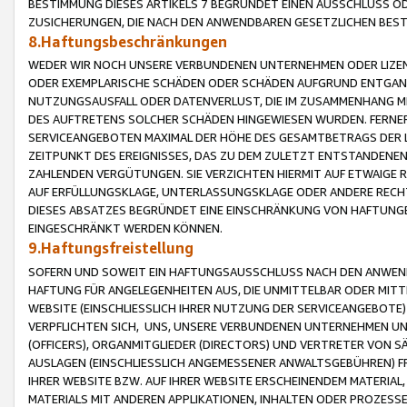
BESTIMMUNG DIESES ARTIKELS 7 BEGRÜNDET EINEN AUSSCHLUSS 
ZUSICHERUNGEN, DIE NACH DEN ANWENDBAREN GESETZLICHEN BE
8.Haftungsbeschränkungen
WEDER WIR NOCH UNSERE VERBUNDENEN UNTERNEHMEN ODER LIZEN
ODER EXEMPLARISCHE SCHÄDEN ODER SCHÄDEN AUFGRUND ENTGANG
NUTZUNGSAUSFALL ODER DATENVERLUST, DIE IM ZUSAMMENHANG MI
DES AUFTRETENS SOLCHER SCHÄDEN HINGEWIESEN WURDEN. FERN
SERVICEANGEBOTEN MAXIMAL DER HÖHE DES GESAMTBETRAGS DER 
ZEITPUNKT DES EREIGNISSES, DAS ZU DEM ZULETZT ENTSTANDENE
ZAHLENDEN VERGÜTUNGEN. SIE VERZICHTEN HIERMIT AUF ETWAIGE 
AUF ERFÜLLUNGSKLAGE, UNTERLASSUNGSKLAGE ODER ANDERE RECHT
DIESES ABSATZES BEGRÜNDET EINE EINSCHRÄNKUNG VON HAFTUNG
EINGESCHRÄNKT WERDEN KÖNNEN.
9.Haftungsfreistellung
SOFERN UND SOWEIT EIN HAFTUNGSAUSSCHLUSS NACH DEN ANWENDB
HAFTUNG FÜR ANGELEGENHEITEN AUS, DIE UNMITTELBAR ODER MITT
WEBSITE (EINSCHLIESSLICH IHRER NUTZUNG DER SERVICEANGEBOTE)
VERPFLICHTEN SICH, UNS, UNSERE VERBUNDENEN UNTERNEHMEN UN
(OFFICERS), ORGANMITGLIEDER (DIRECTORS) UND VERTRETER VON 
AUSLAGEN (EINSCHLIESSLICH ANGEMESSENER ANWALTSGEBÜHREN) FR
IHRER WEBSITE BZW. AUF IHRER WEBSITE ERSCHEINENDEM MATERIAL
MATERIALS MIT ANDEREN APPLIKATIONEN, INHALTEN ODER PROZESSE