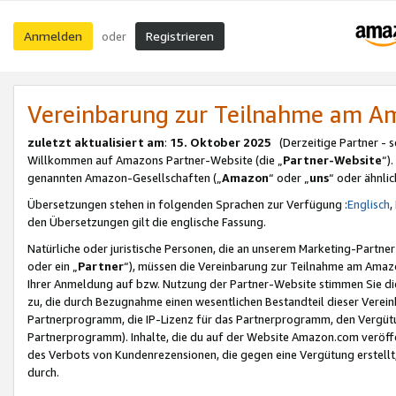
Anmelden
Registrieren
oder
Vereinbarung zur Teilnahme am 
zuletzt aktualisiert am
:
15. Oktober 2025
(Derzeitige Partner - 
Willkommen auf Amazons Partner-Website (die „
Partner-Website
“)
genannten Amazon-Gesellschaften („
Amazon
“ oder „
uns
“ oder ähnli
Übersetzungen stehen in folgenden Sprachen zur Verfügung :
Englisch
,
den Übersetzungen gilt die englische Fassung.
Natürliche oder juristische Personen, die an unserem Marketing-Partn
oder ein „
Partner
“), müssen die Vereinbarung zur Teilnahme am Ama
Ihrer Anmeldung auf bzw. Nutzung der Partner-Website stimmen Sie die
zu, die durch Bezugnahme einen wesentlichen Bestandteil dieser Verei
Partnerprogramm, die IP-Lizenz für das Partnerprogramm, den Vergütu
Partnerprogramm). Inhalte, die du auf der Website Amazon.com veröffe
des Verbots von Kundenrezensionen, die gegen eine Vergütung erstellt, 
durch.