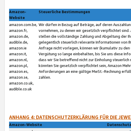
Amazon-
Steuerliche Bestimmungen
Website
amazon.com.be,
Wir dürfen in Bezug auf Beträge, auf deren Auszahlun
amazon.fr,
vornehmen, zu denen wir gesetzlich verpflichtet sind
amazon.de,
stellen die vollständige Zahlung und Abgeltung der 
audible.de,
gelegentlich steuerlich relevante Informationen von I
amazon.ie
Anfrage nicht vorlegen, können wir (kumulativ zu de
amazon.it,
Vergütung so lange einbehalten, bis Sie uns diese Inf
amazon.nl,
dass wir Sie betreffend nicht zur Einholung steuerlich 
amazon.pl,
könnten Sie gesetzlich verpflichtet sein, Amazon Meh
amazon.es,
Anforderungen an eine gültige MwSt.-Rechnung erfüllt
amazon.se,
zahlen.
amazon.co.uk,
audible.co.uk
ANHANG 4: DATENSCHUTZERKLÄRUNG FÜR DIE JEWE
Amazon-Website
Datenschutz