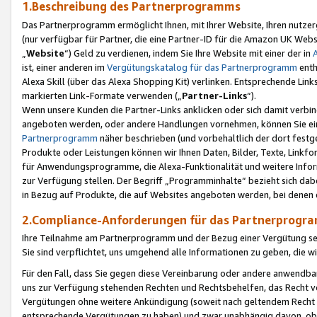
1.Beschreibung des Partnerprogramms
Das Partnerprogramm ermöglicht Ihnen, mit Ihrer Website, Ihren nutzer
(nur verfügbar für Partner, die eine Partner-ID für die Amazon UK We
„
Website
“) Geld zu verdienen, indem Sie Ihre Website mit einer der in
ist, einer anderen im
Vergütungskatalog für das Partnerprogramm
enth
Alexa Skill (über das Alexa Shopping Kit) verlinken. Entsprechende Lin
markierten Link-Formate verwenden („
Partner-Links
“).
Wenn unsere Kunden die Partner-Links anklicken oder sich damit verbi
angeboten werden, oder andere Handlungen vornehmen, können Sie eine
Partnerprogramm
näher beschrieben (und vorbehaltlich der dort festg
Produkte oder Leistungen können wir Ihnen Daten, Bilder, Texte, Linkfo
für Anwendungsprogramme, die Alexa-Funktionalität und weitere Inf
zur Verfügung stellen. Der Begriff „Programminhalte“ bezieht sich dabe
in Bezug auf Produkte, die auf Websites angeboten werden, bei denen 
2.Compliance-Anforderungen für das Partnerprog
Ihre Teilnahme am Partnerprogramm und der Bezug einer Vergütung setz
Sie sind verpflichtet, uns umgehend alle Informationen zu geben, die w
Für den Fall, dass Sie gegen diese Vereinbarung oder andere anwendba
uns zur Verfügung stehenden Rechten und Rechtsbehelfen, das Recht vo
Vergütungen ohne weitere Ankündigung (soweit nach geltendem Recht z
entsprechende Vergütungen zu haben) und zwar unabhängig davon, ob 