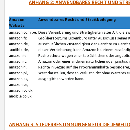
ANHANG 2: ANWENDBARES RECHT UND STRE
Amazon-
Anwendbares Recht und Streitbeilegung
Website
amazon.com.be,
Diese Vereinbarung und Streitigkeiten aller Art, die 
amazon.fr,
Großherzogtums Luxemburg unter Ausschluss seiner Kol
amazon.de,
ausschließlichen Zuständigkeit der Gerichte im Geri
audible.de,
dieser Vereinbarung kann Amazon bei einem zuständig
amazon.ie
Rechtsschutz wegen einer tatsächlichen oder angebli
amazon.it,
Amazon oder einer anderen natürlichen oder juristisc
amazon.nl,
Rechte in Bezug auf die Programminhalte besonderer,
amazon.pl,
Wert darstellen, dessen Verlust nicht ohne Weiteres e
amazon.es,
ausgeglichen werden kann.
amazon.se,
amazon.co.uk,
audible.co.uk
ANHANG 3: STEUERBESTIMMUNGEN FÜR DIE JEWEIL