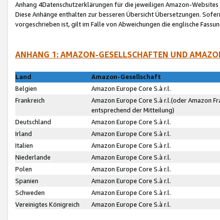
Anhang 4Datenschutzerklärungen für die jeweiligen Amazon-Websites
Diese Anhänge enthalten zur besseren Übersicht Übersetzungen. Sofe
vorgeschrieben ist, gilt im Falle von Abweichungen die englische Fass
ANHANG 1: AMAZON-GESELLSCHAFTEN UND AMAZO
Land
Amazon-Gesellschaft
Belgien
Amazon Europe Core S.à r.l.
Frankreich
Amazon Europe Core S.à r.l.(oder Amazon Fr
entsprechend der Mitteilung)
Deutschland
Amazon Europe Core S.à r.l.
Irland
Amazon Europe Core S.à r.l.
Italien
Amazon Europe Core S.à r.l.
Niederlande
Amazon Europe Core S.à r.l.
Polen
Amazon Europe Core S.à r.l.
Spanien
Amazon Europe Core S.à r.l.
Schweden
Amazon Europe Core S.à r.l.
Vereinigtes Königreich
Amazon Europe Core S.à r.l.