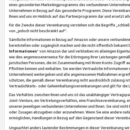
eines gesonderten Marketingprogramms des verbundenen Unternehmens
Unternehmen in Bezug auf das gesonderte Programm. Diese Vereinbarung
Ihnen und uns im Hinblick auf das Partnerprogramm dar und ersetzt al
Für die Zwecke dieser Vereinbarung verstehen sich die Begriffe „schließ
von „jedoch nicht beschränkt auf“.
Sämtliche Informationen in Bezug auf Amazon oder unsere verbunde
bereitstellen oder zugänglich machen und die nicht öffentlich bekannt bz
Informationen
“ von Amazon dar und verbleiben im alleinigen Eigent
wie dies angemessenerweise für die Erbringung Ihrer Leistungen gemäß d
juristischen Personen, die im Zusammenhang mit Ihrem Konto Zugriff au
Pflichten kennen und einhalten. Sie werden Vertrauliche Informationen 
Unternehmen) weitergeben und alle angemessenen Maßnahmen ergreifen
schützen, die gemäß dieser Vereinbarung nicht ausdrücklich zulässig is
Vertraulichkeits- oder Geheimhaltungsvereinbarungen und gilt für die
Das Verhältnis zwischen Ihnen und uns ist das unabhängiger Vertragspa
Joint-Venture, ein Vertretungsverhältnis, eine Franchisevereinbarung, 
unseren jeweiligen verbundenen Unternehmen und Ihnen. Sie sind ni
oder Zusagen abzugeben oder anzunehmen. Wenn Sie eine andere natürli
ermöglichen, Handlungen in Bezug auf den Gegenstand dieser Vereinbar
Ungeachtet anders lautender Bestimmungen in dieser Vereinbarung wird