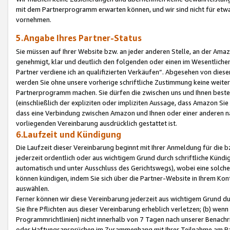
mit dem Partnerprogramm erwarten können, und wir sind nicht für etwa
vornehmen.
5.Angabe Ihres Partner-Status
Sie müssen auf Ihrer Website bzw. an jeder anderen Stelle, an der Am
genehmigt, klar und deutlich den folgenden oder einen im Wesentlichen
Partner verdiene ich an qualifizierten Verkäufen“. Abgesehen von die
werden Sie ohne unsere vorherige schriftliche Zustimmung keine weite
Partnerprogramm machen. Sie dürfen die zwischen uns und Ihnen best
(einschließlich der expliziten oder impliziten Aussage, dass Amazon Si
dass eine Verbindung zwischen Amazon und Ihnen oder einer anderen natü
vorliegenden Vereinbarung ausdrücklich gestattet ist.
6.Laufzeit und Kündigung
Die Laufzeit dieser Vereinbarung beginnt mit Ihrer Anmeldung für die 
jederzeit ordentlich oder aus wichtigem Grund durch schriftliche Kündi
automatisch und unter Ausschluss des Gerichtswegs), wobei eine solch
können kündigen, indem Sie sich über die Partner-Website in Ihrem Ko
auswählen.
Ferner können wir diese Vereinbarung jederzeit aus wichtigem Grund dur
Sie Ihre Pflichten aus dieser Vereinbarung erheblich verletzen; (b) wen
Programmrichtlinien) nicht innerhalb von 7 Tagen nach unserer Benachr
oder Haftungsansprüchen im Zusammenhang mit Ihrer Teilnahme am Pa