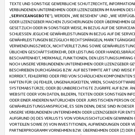
TEXTE UND SONSTIGE GEWERBLICHE SCHUTZRECHTE, INFORMATIONE
VERBUNDENEN UNTERNEHMEN ODER LIZENZGEBERN IM RAHMEN DES
„
SERVICEANGEBOTE
“), WERDEN „WIE BESEHEN“ UND „WIE VERFÜ
ODER LIZENZGEBER MACHEN ZUSICHERUNGEN ODER ÜBERNEHMEN GEW
GESETZLICH ODER IN SONSTIGER WEISE, IN BEZUG AUF DIE SERVI
SCHLIESSEN JEGLICHE GEWÄHRLEISTUNGEN IN BEZUG AUF DIE SERVI
GEWÄHRLEISTUNGEN BEZÜGLICH RECHTSMÄNGELN, MARKTGÄNGIGKEIT
VERWENDUNGSZWECK, NICHTVERLETZUNG SOWIE GEWÄHRLEISTUNGEN 
ÜBLICHEN GESCHÄFTSVERKEHR, DER LEISTUNG ODER HANDELSBRÄUCH
BESCHAFFENHEIT, MERKMALE, FUNKTIONEN, DEN LEISTUNGSUMFANG 
NOCH UNSERE VERBUNDENEN UNTERNEHMEN ODER LIZENZGEBER GEWÄ
BESCHRIEBEN DURCHGÄNGIG BZW. AUF BESTIMMTE ART UND WEISE
KORREKT, FEHLERFREI ODER FREI VON SCHÄDLICHEN KOMPONENTEN
HAFTEN FÜR: (A) FEHLER, UNGENAUIGKEITEN, VIREN, SCHADSOFTW
SYSTEMABSTÜRZE; ODER (B) UNBERECHTIGTE ZUGRIFFE AUF BZW. 
WEBSITE ODER VON DATEN, BILDERN, TEXTEN ODER SONSTIGEN INF
ODER EINER ANDEREN NATÜRLICHEN ODER JURISTISCHEN PERSON OD
GEWÄHRLEISTUNGSANSPRÜCHE, ES SEIN DENN, DIESE SIND IN DIES
UNSERE VERBUNDENEN UNTERNEHMEN ODER LIZENZGEBER FÜR EN
AUFGRUND (X) DES VERLUSTS VON VORAUSSICHTLICHEN GEWINNEN
VORTEILEN SOWIE (Y) VON INVESTITIONEN, AUFWENDUNGEN ODER VE
PARTNERPROGRAMM VORNEHMEN BZW. ÜBERNEHMEN ODER (Z) DER 