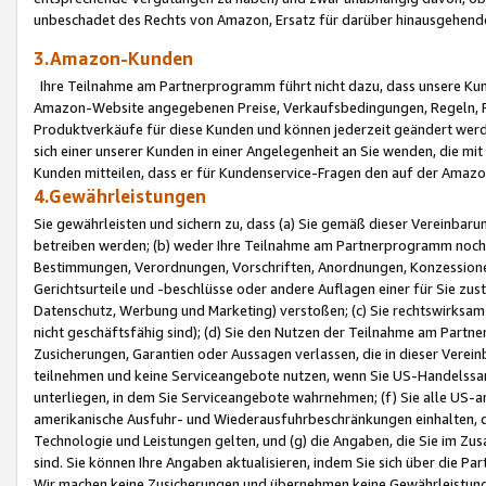
unbeschadet des Rechts von Amazon, Ersatz für darüber hinausgehen
3.Amazon-Kunden
Ihre Teilnahme am Partnerprogramm führt nicht dazu, dass unsere Kun
Amazon-Website angegebenen Preise, Verkaufsbedingungen, Regeln, Ri
Produktverkäufe für diese Kunden und können jederzeit geändert werde
sich einer unserer Kunden in einer Angelegenheit an Sie wenden, die 
Kunden mitteilen, dass er für Kundenservice-Fragen den auf der Ama
4.Gewährleistungen
Sie gewährleisten und sichern zu, dass (a) Sie gemäß dieser Vereinba
betreiben werden; (b) weder Ihre Teilnahme am Partnerprogramm noch d
Bestimmungen, Verordnungen, Vorschriften, Anordnungen, Konzessionen,
Gerichtsurteile und -beschlüsse oder andere Auflagen einer für Sie zu
Datenschutz, Werbung und Marketing) verstoßen; (c) Sie rechtswirksam 
nicht geschäftsfähig sind); (d) Sie den Nutzen der Teilnahme am Partne
Zusicherungen, Garantien oder Aussagen verlassen, die in dieser Verein
teilnehmen und keine Serviceangebote nutzen, wenn Sie US-Handelssa
unterliegen, in dem Sie Serviceangebote wahrnehmen; (f) Sie alle US
amerikanische Ausfuhr- und Wiederausfuhrbeschränkungen einhalten, 
Technologie und Leistungen gelten, und (g) die Angaben, die Sie im 
sind. Sie können Ihre Angaben aktualisieren, indem Sie sich über die 
Wir machen keine Zusicherungen und übernehmen keine Gewährleistun