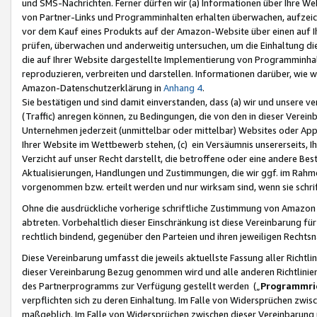
und SMS-Nachrichten. Ferner dürfen wir (a) Informationen über Ihre We
von Partner-Links und Programminhalten erhalten überwachen, aufzei
vor dem Kauf eines Produkts auf der Amazon-Website über einen auf Ih
prüfen, überwachen und anderweitig untersuchen, um die Einhaltung dies
die auf Ihrer Website dargestellte Implementierung von Programminhalt
reproduzieren, verbreiten und darstellen. Informationen darüber, wie w
Amazon-Datenschutzerklärung in
Anhang 4
.
Sie bestätigen und sind damit einverstanden, dass (a) wir und unsere 
(Traffic) anregen können, zu Bedingungen, die von den in dieser Vere
Unternehmen jederzeit (unmittelbar oder mittelbar) Websites oder Appl
Ihrer Website im Wettbewerb stehen, (c) ein Versäumnis unsererseits, I
Verzicht auf unser Recht darstellt, die betroffene oder eine andere B
Aktualisierungen, Handlungen und Zustimmungen, die wir ggf. im Rahme
vorgenommen bzw. erteilt werden und nur wirksam sind, wenn sie schri
Ohne die ausdrückliche vorherige schriftliche Zustimmung von Amazon
abtreten. Vorbehaltlich dieser Einschränkung ist diese Vereinbarung f
rechtlich bindend, gegenüber den Parteien und ihren jeweiligen Rech
Diese Vereinbarung umfasst die jeweils aktuellste Fassung aller Richtli
dieser Vereinbarung Bezug genommen wird und alle anderen Richtlinie
des Partnerprogramms zur Verfügung gestellt werden („
Programmric
verpflichten sich zu deren Einhaltung. Im Falle von Widersprüchen zwi
maßgeblich. Im Falle von Widersprüchen zwischen dieser Vereinbarun