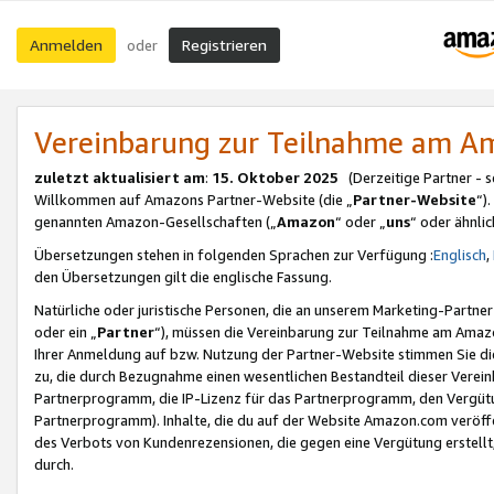
Anmelden
Registrieren
oder
Vereinbarung zur Teilnahme am 
zuletzt aktualisiert am
:
15. Oktober 2025
(Derzeitige Partner - 
Willkommen auf Amazons Partner-Website (die „
Partner-Website
“)
genannten Amazon-Gesellschaften („
Amazon
“ oder „
uns
“ oder ähnli
Übersetzungen stehen in folgenden Sprachen zur Verfügung :
Englisch
,
den Übersetzungen gilt die englische Fassung.
Natürliche oder juristische Personen, die an unserem Marketing-Partn
oder ein „
Partner
“), müssen die Vereinbarung zur Teilnahme am Ama
Ihrer Anmeldung auf bzw. Nutzung der Partner-Website stimmen Sie die
zu, die durch Bezugnahme einen wesentlichen Bestandteil dieser Verei
Partnerprogramm, die IP-Lizenz für das Partnerprogramm, den Vergütu
Partnerprogramm). Inhalte, die du auf der Website Amazon.com veröffe
des Verbots von Kundenrezensionen, die gegen eine Vergütung erstellt, 
durch.