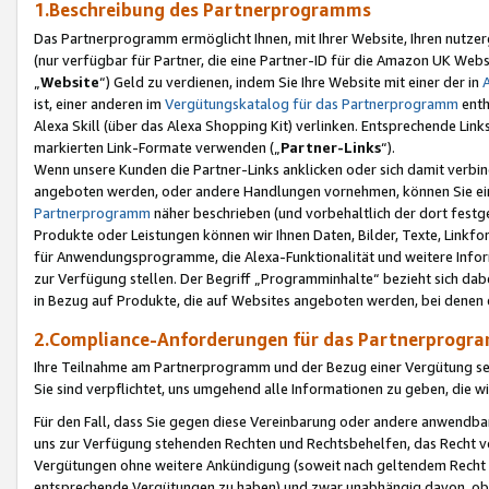
1.Beschreibung des Partnerprogramms
Das Partnerprogramm ermöglicht Ihnen, mit Ihrer Website, Ihren nutzer
(nur verfügbar für Partner, die eine Partner-ID für die Amazon UK We
„
Website
“) Geld zu verdienen, indem Sie Ihre Website mit einer der in
ist, einer anderen im
Vergütungskatalog für das Partnerprogramm
enth
Alexa Skill (über das Alexa Shopping Kit) verlinken. Entsprechende Lin
markierten Link-Formate verwenden („
Partner-Links
“).
Wenn unsere Kunden die Partner-Links anklicken oder sich damit verbi
angeboten werden, oder andere Handlungen vornehmen, können Sie eine
Partnerprogramm
näher beschrieben (und vorbehaltlich der dort festg
Produkte oder Leistungen können wir Ihnen Daten, Bilder, Texte, Linkfo
für Anwendungsprogramme, die Alexa-Funktionalität und weitere Inf
zur Verfügung stellen. Der Begriff „Programminhalte“ bezieht sich dabe
in Bezug auf Produkte, die auf Websites angeboten werden, bei denen 
2.Compliance-Anforderungen für das Partnerprog
Ihre Teilnahme am Partnerprogramm und der Bezug einer Vergütung setz
Sie sind verpflichtet, uns umgehend alle Informationen zu geben, die w
Für den Fall, dass Sie gegen diese Vereinbarung oder andere anwendba
uns zur Verfügung stehenden Rechten und Rechtsbehelfen, das Recht vo
Vergütungen ohne weitere Ankündigung (soweit nach geltendem Recht z
entsprechende Vergütungen zu haben) und zwar unabhängig davon, ob 