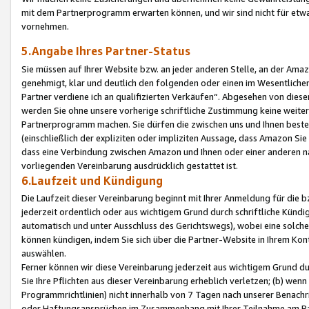
mit dem Partnerprogramm erwarten können, und wir sind nicht für etwa
vornehmen.
5.Angabe Ihres Partner-Status
Sie müssen auf Ihrer Website bzw. an jeder anderen Stelle, an der Am
genehmigt, klar und deutlich den folgenden oder einen im Wesentlichen
Partner verdiene ich an qualifizierten Verkäufen“. Abgesehen von die
werden Sie ohne unsere vorherige schriftliche Zustimmung keine weite
Partnerprogramm machen. Sie dürfen die zwischen uns und Ihnen best
(einschließlich der expliziten oder impliziten Aussage, dass Amazon Si
dass eine Verbindung zwischen Amazon und Ihnen oder einer anderen natü
vorliegenden Vereinbarung ausdrücklich gestattet ist.
6.Laufzeit und Kündigung
Die Laufzeit dieser Vereinbarung beginnt mit Ihrer Anmeldung für die 
jederzeit ordentlich oder aus wichtigem Grund durch schriftliche Kündi
automatisch und unter Ausschluss des Gerichtswegs), wobei eine solch
können kündigen, indem Sie sich über die Partner-Website in Ihrem Ko
auswählen.
Ferner können wir diese Vereinbarung jederzeit aus wichtigem Grund dur
Sie Ihre Pflichten aus dieser Vereinbarung erheblich verletzen; (b) wen
Programmrichtlinien) nicht innerhalb von 7 Tagen nach unserer Benachr
oder Haftungsansprüchen im Zusammenhang mit Ihrer Teilnahme am Pa