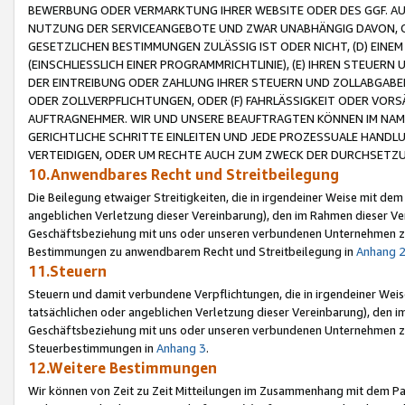
BEWERBUNG ODER VERMARKTUNG IHRER WEBSITE ODER DES GGF. AUF 
NUTZUNG DER SERVICEANGEBOTE UND ZWAR UNABHÄNGIG DAVON, O
GESETZLICHEN BESTIMMUNGEN ZULÄSSIG IST ODER NICHT, (D) EINE
(EINSCHLIESSLICH EINER PROGRAMMRICHTLINIE), (E) IHREN STEUER
DER EINTREIBUNG ODER ZAHLUNG IHRER STEUERN UND ZOLLABGAB
ODER ZOLLVERPFLICHTUNGEN, ODER (F) FAHRLÄSSIGKEIT ODER VORS
AUFTRAGNEHMER. WIR UND UNSERE BEAUFTRAGTEN KÖNNEN IM NAME
GERICHTLICHE SCHRITTE EINLEITEN UND JEDE PROZESSUALE HAND
VERTEIDIGEN, ODER UM RECHTE AUCH ZUM ZWECK DER DURCHSETZU
10.Anwendbares Recht und Streitbeilegung
Die Beilegung etwaiger Streitigkeiten, die in irgendeiner Weise mit de
angeblichen Verletzung dieser Vereinbarung), den im Rahmen dieser Ve
Geschäftsbeziehung mit uns oder unseren verbundenen Unternehmen zu
Bestimmungen zu anwendbarem Recht und Streitbeilegung in
Anhang 
11.Steuern
Steuern und damit verbundene Verpflichtungen, die in irgendeiner Wei
tatsächlichen oder angeblichen Verletzung dieser Vereinbarung), den 
Geschäftsbeziehung mit uns oder unseren verbundenen Unternehmen z
Steuerbestimmungen in
Anhang 3
.
12.Weitere Bestimmungen
Wir können von Zeit zu Zeit Mitteilungen im Zusammenhang mit dem Par