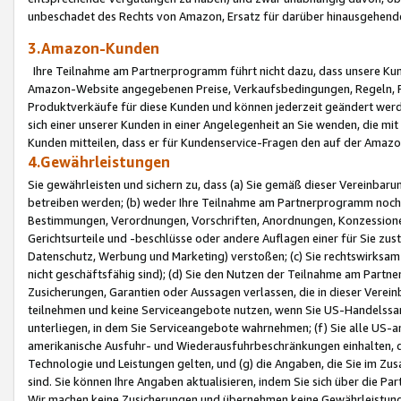
unbeschadet des Rechts von Amazon, Ersatz für darüber hinausgehen
3.Amazon-Kunden
Ihre Teilnahme am Partnerprogramm führt nicht dazu, dass unsere Kun
Amazon-Website angegebenen Preise, Verkaufsbedingungen, Regeln, Ri
Produktverkäufe für diese Kunden und können jederzeit geändert werde
sich einer unserer Kunden in einer Angelegenheit an Sie wenden, die 
Kunden mitteilen, dass er für Kundenservice-Fragen den auf der Ama
4.Gewährleistungen
Sie gewährleisten und sichern zu, dass (a) Sie gemäß dieser Vereinba
betreiben werden; (b) weder Ihre Teilnahme am Partnerprogramm noch d
Bestimmungen, Verordnungen, Vorschriften, Anordnungen, Konzessionen,
Gerichtsurteile und -beschlüsse oder andere Auflagen einer für Sie zu
Datenschutz, Werbung und Marketing) verstoßen; (c) Sie rechtswirksam 
nicht geschäftsfähig sind); (d) Sie den Nutzen der Teilnahme am Partne
Zusicherungen, Garantien oder Aussagen verlassen, die in dieser Verein
teilnehmen und keine Serviceangebote nutzen, wenn Sie US-Handelssa
unterliegen, in dem Sie Serviceangebote wahrnehmen; (f) Sie alle US
amerikanische Ausfuhr- und Wiederausfuhrbeschränkungen einhalten, 
Technologie und Leistungen gelten, und (g) die Angaben, die Sie im 
sind. Sie können Ihre Angaben aktualisieren, indem Sie sich über die 
Wir machen keine Zusicherungen und übernehmen keine Gewährleistun