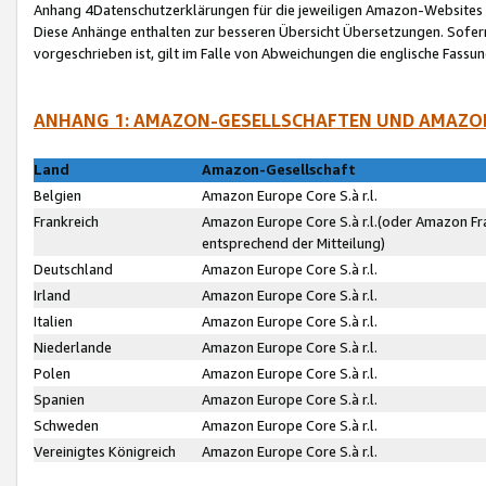
Anhang 4Datenschutzerklärungen für die jeweiligen Amazon-Websites
Diese Anhänge enthalten zur besseren Übersicht Übersetzungen. Sofe
vorgeschrieben ist, gilt im Falle von Abweichungen die englische Fass
ANHANG 1: AMAZON-GESELLSCHAFTEN UND AMAZO
Land
Amazon-Gesellschaft
Belgien
Amazon Europe Core S.à r.l.
Frankreich
Amazon Europe Core S.à r.l.(oder Amazon Fr
entsprechend der Mitteilung)
Deutschland
Amazon Europe Core S.à r.l.
Irland
Amazon Europe Core S.à r.l.
Italien
Amazon Europe Core S.à r.l.
Niederlande
Amazon Europe Core S.à r.l.
Polen
Amazon Europe Core S.à r.l.
Spanien
Amazon Europe Core S.à r.l.
Schweden
Amazon Europe Core S.à r.l.
Vereinigtes Königreich
Amazon Europe Core S.à r.l.