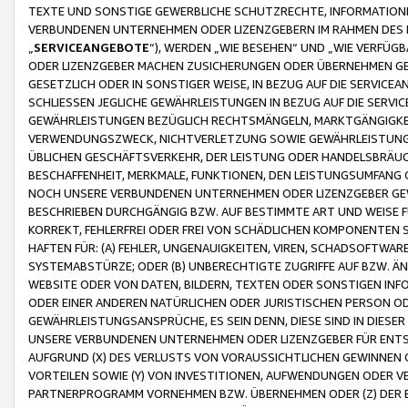
TEXTE UND SONSTIGE GEWERBLICHE SCHUTZRECHTE, INFORMATIONE
VERBUNDENEN UNTERNEHMEN ODER LIZENZGEBERN IM RAHMEN DES
„
SERVICEANGEBOTE
“), WERDEN „WIE BESEHEN“ UND „WIE VERFÜ
ODER LIZENZGEBER MACHEN ZUSICHERUNGEN ODER ÜBERNEHMEN GEW
GESETZLICH ODER IN SONSTIGER WEISE, IN BEZUG AUF DIE SERVI
SCHLIESSEN JEGLICHE GEWÄHRLEISTUNGEN IN BEZUG AUF DIE SERVI
GEWÄHRLEISTUNGEN BEZÜGLICH RECHTSMÄNGELN, MARKTGÄNGIGKEIT
VERWENDUNGSZWECK, NICHTVERLETZUNG SOWIE GEWÄHRLEISTUNGEN 
ÜBLICHEN GESCHÄFTSVERKEHR, DER LEISTUNG ODER HANDELSBRÄUCH
BESCHAFFENHEIT, MERKMALE, FUNKTIONEN, DEN LEISTUNGSUMFANG 
NOCH UNSERE VERBUNDENEN UNTERNEHMEN ODER LIZENZGEBER GEWÄ
BESCHRIEBEN DURCHGÄNGIG BZW. AUF BESTIMMTE ART UND WEISE
KORREKT, FEHLERFREI ODER FREI VON SCHÄDLICHEN KOMPONENTEN
HAFTEN FÜR: (A) FEHLER, UNGENAUIGKEITEN, VIREN, SCHADSOFTW
SYSTEMABSTÜRZE; ODER (B) UNBERECHTIGTE ZUGRIFFE AUF BZW. 
WEBSITE ODER VON DATEN, BILDERN, TEXTEN ODER SONSTIGEN INF
ODER EINER ANDEREN NATÜRLICHEN ODER JURISTISCHEN PERSON OD
GEWÄHRLEISTUNGSANSPRÜCHE, ES SEIN DENN, DIESE SIND IN DIES
UNSERE VERBUNDENEN UNTERNEHMEN ODER LIZENZGEBER FÜR EN
AUFGRUND (X) DES VERLUSTS VON VORAUSSICHTLICHEN GEWINNEN
VORTEILEN SOWIE (Y) VON INVESTITIONEN, AUFWENDUNGEN ODER VE
PARTNERPROGRAMM VORNEHMEN BZW. ÜBERNEHMEN ODER (Z) DER 