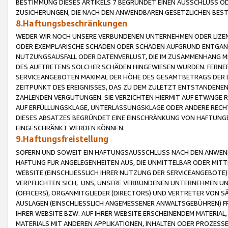
BESTIMMUNG DIESES ARTIKELS 7 BEGRÜNDET EINEN AUSSCHLUSS 
ZUSICHERUNGEN, DIE NACH DEN ANWENDBAREN GESETZLICHEN BE
8.Haftungsbeschränkungen
WEDER WIR NOCH UNSERE VERBUNDENEN UNTERNEHMEN ODER LIZEN
ODER EXEMPLARISCHE SCHÄDEN ODER SCHÄDEN AUFGRUND ENTGANG
NUTZUNGSAUSFALL ODER DATENVERLUST, DIE IM ZUSAMMENHANG MI
DES AUFTRETENS SOLCHER SCHÄDEN HINGEWIESEN WURDEN. FERN
SERVICEANGEBOTEN MAXIMAL DER HÖHE DES GESAMTBETRAGS DER 
ZEITPUNKT DES EREIGNISSES, DAS ZU DEM ZULETZT ENTSTANDENE
ZAHLENDEN VERGÜTUNGEN. SIE VERZICHTEN HIERMIT AUF ETWAIGE 
AUF ERFÜLLUNGSKLAGE, UNTERLASSUNGSKLAGE ODER ANDERE RECHT
DIESES ABSATZES BEGRÜNDET EINE EINSCHRÄNKUNG VON HAFTUNG
EINGESCHRÄNKT WERDEN KÖNNEN.
9.Haftungsfreistellung
SOFERN UND SOWEIT EIN HAFTUNGSAUSSCHLUSS NACH DEN ANWENDB
HAFTUNG FÜR ANGELEGENHEITEN AUS, DIE UNMITTELBAR ODER MITT
WEBSITE (EINSCHLIESSLICH IHRER NUTZUNG DER SERVICEANGEBOTE)
VERPFLICHTEN SICH, UNS, UNSERE VERBUNDENEN UNTERNEHMEN UN
(OFFICERS), ORGANMITGLIEDER (DIRECTORS) UND VERTRETER VON 
AUSLAGEN (EINSCHLIESSLICH ANGEMESSENER ANWALTSGEBÜHREN) FR
IHRER WEBSITE BZW. AUF IHRER WEBSITE ERSCHEINENDEM MATERIAL
MATERIALS MIT ANDEREN APPLIKATIONEN, INHALTEN ODER PROZESSE