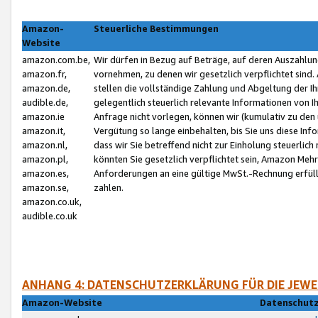
Amazon-
Steuerliche Bestimmungen
Website
amazon.com.be,
Wir dürfen in Bezug auf Beträge, auf deren Auszahlun
amazon.fr,
vornehmen, zu denen wir gesetzlich verpflichtet sind
amazon.de,
stellen die vollständige Zahlung und Abgeltung der 
audible.de,
gelegentlich steuerlich relevante Informationen von I
amazon.ie
Anfrage nicht vorlegen, können wir (kumulativ zu de
amazon.it,
Vergütung so lange einbehalten, bis Sie uns diese Inf
amazon.nl,
dass wir Sie betreffend nicht zur Einholung steuerlich 
amazon.pl,
könnten Sie gesetzlich verpflichtet sein, Amazon Meh
amazon.es,
Anforderungen an eine gültige MwSt.-Rechnung erfüllt
amazon.se,
zahlen.
amazon.co.uk,
audible.co.uk
ANHANG 4: DATENSCHUTZERKLÄRUNG FÜR DIE JEWE
Amazon-Website
Datenschutz