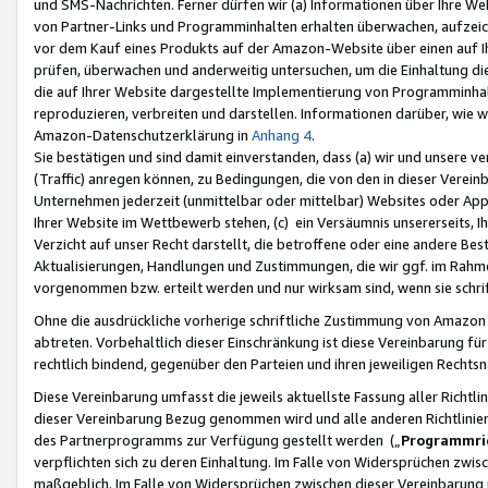
und SMS-Nachrichten. Ferner dürfen wir (a) Informationen über Ihre We
von Partner-Links und Programminhalten erhalten überwachen, aufzei
vor dem Kauf eines Produkts auf der Amazon-Website über einen auf Ih
prüfen, überwachen und anderweitig untersuchen, um die Einhaltung dies
die auf Ihrer Website dargestellte Implementierung von Programminhalt
reproduzieren, verbreiten und darstellen. Informationen darüber, wie w
Amazon-Datenschutzerklärung in
Anhang 4
.
Sie bestätigen und sind damit einverstanden, dass (a) wir und unsere 
(Traffic) anregen können, zu Bedingungen, die von den in dieser Vere
Unternehmen jederzeit (unmittelbar oder mittelbar) Websites oder Appl
Ihrer Website im Wettbewerb stehen, (c) ein Versäumnis unsererseits, I
Verzicht auf unser Recht darstellt, die betroffene oder eine andere B
Aktualisierungen, Handlungen und Zustimmungen, die wir ggf. im Rahme
vorgenommen bzw. erteilt werden und nur wirksam sind, wenn sie schri
Ohne die ausdrückliche vorherige schriftliche Zustimmung von Amazon
abtreten. Vorbehaltlich dieser Einschränkung ist diese Vereinbarung f
rechtlich bindend, gegenüber den Parteien und ihren jeweiligen Rech
Diese Vereinbarung umfasst die jeweils aktuellste Fassung aller Richtli
dieser Vereinbarung Bezug genommen wird und alle anderen Richtlinie
des Partnerprogramms zur Verfügung gestellt werden („
Programmric
verpflichten sich zu deren Einhaltung. Im Falle von Widersprüchen zwi
maßgeblich. Im Falle von Widersprüchen zwischen dieser Vereinbarun