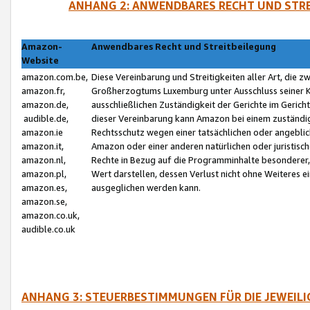
ANHANG 2: ANWENDBARES RECHT UND STRE
Amazon-
Anwendbares Recht und Streitbeilegung
Website
amazon.com.be,
Diese Vereinbarung und Streitigkeiten aller Art, die 
amazon.fr,
Großherzogtums Luxemburg unter Ausschluss seiner Kol
amazon.de,
ausschließlichen Zuständigkeit der Gerichte im Geri
audible.de,
dieser Vereinbarung kann Amazon bei einem zuständig
amazon.ie
Rechtsschutz wegen einer tatsächlichen oder angebli
amazon.it,
Amazon oder einer anderen natürlichen oder juristisc
amazon.nl,
Rechte in Bezug auf die Programminhalte besonderer,
amazon.pl,
Wert darstellen, dessen Verlust nicht ohne Weiteres e
amazon.es,
ausgeglichen werden kann.
amazon.se,
amazon.co.uk,
audible.co.uk
ANHANG 3: STEUERBESTIMMUNGEN FÜR DIE JEWEIL