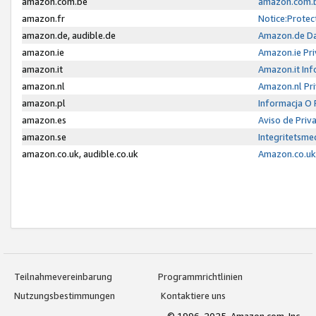
amazon.com.be
amazon.com.b
amazon.fr
Notice:Protec
amazon.de, audible.de
Amazon.de Da
amazon.ie
Amazon.ie Pri
amazon.it
Amazon.it Inf
amazon.nl
Amazon.nl Pri
amazon.pl
Informacja O
amazon.es
Aviso de Priv
amazon.se
Integritetsm
amazon.co.uk, audible.co.uk
Amazon.co.uk 
Teilnahmevereinbarung
Programmrichtlinien
Nutzungsbestimmungen
Kontaktiere uns