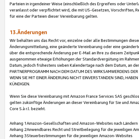
Parteien in irgendeiner Weise (einschließlich des Ergreifens oder Unt
veranlasst oder verpflichtet wird, die mit US-Gesetzen, Vorschriften,
für eine der Parteien dieser Vereinbarung gelten.
13.Änderungen
Wir behalten uns das Recht vor, einzelne oder alle Bestimmungen diese
Änderungsmitteilung, eine geänderte Vereinbarung oder eine geänderte 
über die entsprechende Änderung per E-Mail an Ihre zu diesem Zeitpun
ausgenommen etwaige Erhöhungen der Standardvergütung im Rahmen
Datum, jedoch frühestens sieben Kalendertage nach dem Datum, an de
PARTNERPROGRAMM NACH DEM DATUM DES WIRKSAMWERDENS DER Ä
WENN SIE MIT EINER ÄNDERUNG NICHT EINVERSTANDEN SIND, HABEN S
KÜNDIGEN.
Wenn Sie diese Vereinbarung mit Amazon France Services SAS geschlo
gelten zukünftige Änderungen an dieser Vereinbarung für Sie und Ama
Core S.à r.l. bezieht.
Anhang 1Amazon-Gesellschaften und Amazon-Websites nach Ländern
Anhang 2Anwendbares Recht und Streitbeilegung für die jeweiligen 
Anhang 3Steuerbestimmungen für die jeweiligen Amazon-Websites