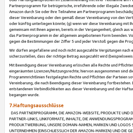
Partnerprogramm für betrügerische, irreführende oder illegale Zwecke
Amazon durch Sie oder Ihre Teilnahme am Partnerprogramm beschädig
dieser Vereinbarung oder den gemäß dieser Vereinbarung von den Vertr
oder künftig unterliegen könnte; (g) wenn wir diese Vereinbarung mit I
gemeinsam mit Ihnen agieren, bereits in der Vergangenheit, gleich aus
das Partnerprogramm in der allgemein angebotenen Form beenden. Vors
gegen die Bestimmungen der Ziffer 5 und jeder Verstoß gegen die Prog
Wir dürfen angefallene und noch nicht ausgezahlte Vergütungen nach 
sicherzustellen, dass der richtige Betrag ausgezahlt wird (beispielsw
Mit Beendigung dieser Vereinbarung erlöschen alle Rechte und Pflichte
eingeräumten Lizenzen/Nutzungsrechte; hiervon ausgenommen sind die in 
Programmrichtlinien festgelegten Rechte und Pflichten der Parteien sow
Vereinbarung, die nach Beendigung dieser Vereinbarung fortbestehen. D
entstandenen Verbindlichkeiten aus dieser Vereinbarung und der Haft
begangen wurde.
7.Haftungsausschlüsse
DAS PARTNERPROGRAMM, DIE AMAZON-WEBSITE, PRODUKTE UND DI
PARTNER-LINKS, LINKFORMATE, INHALTE, DIE ANWENDUNGSPROGR
PRODUKTWERBUNG, UNSERE DOMAIN-NAMEN, MARKEN UND LOGOS S
UNTERNEHMEN (EINSCHLIESSLICH DER AMAZON-MARKEN) UND DIE GE