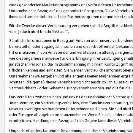
eines gesonderten Marketingprogramms des verbundenen Unternehmens
Unternehmen in Bezug auf das gesonderte Programm. Diese Vereinbarung
Ihnen und uns im Hinblick auf das Partnerprogramm dar und ersetzt al
Für die Zwecke dieser Vereinbarung verstehen sich die Begriffe „schließ
von „jedoch nicht beschränkt auf“.
Sämtliche Informationen in Bezug auf Amazon oder unsere verbunde
bereitstellen oder zugänglich machen und die nicht öffentlich bekannt bz
Informationen
“ von Amazon dar und verbleiben im alleinigen Eigent
wie dies angemessenerweise für die Erbringung Ihrer Leistungen gemäß d
juristischen Personen, die im Zusammenhang mit Ihrem Konto Zugriff au
Pflichten kennen und einhalten. Sie werden Vertrauliche Informationen 
Unternehmen) weitergeben und alle angemessenen Maßnahmen ergreifen
schützen, die gemäß dieser Vereinbarung nicht ausdrücklich zulässig is
Vertraulichkeits- oder Geheimhaltungsvereinbarungen und gilt für die
Das Verhältnis zwischen Ihnen und uns ist das unabhängiger Vertragspa
Joint-Venture, ein Vertretungsverhältnis, eine Franchisevereinbarung, 
unseren jeweiligen verbundenen Unternehmen und Ihnen. Sie sind ni
oder Zusagen abzugeben oder anzunehmen. Wenn Sie eine andere natürli
ermöglichen, Handlungen in Bezug auf den Gegenstand dieser Vereinbar
Ungeachtet anders lautender Bestimmungen in dieser Vereinbarung wird