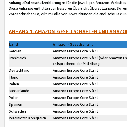
Anhang 4Datenschutzerklärungen für die jeweiligen Amazon-Websites
Diese Anhänge enthalten zur besseren Übersicht Übersetzungen. Sofe
vorgeschrieben ist, gilt im Falle von Abweichungen die englische Fass
ANHANG 1: AMAZON-GESELLSCHAFTEN UND AMAZO
Land
Amazon-Gesellschaft
Belgien
Amazon Europe Core S.à r.l.
Frankreich
Amazon Europe Core S.à r.l.(oder Amazon Fr
entsprechend der Mitteilung)
Deutschland
Amazon Europe Core S.à r.l.
Irland
Amazon Europe Core S.à r.l.
Italien
Amazon Europe Core S.à r.l.
Niederlande
Amazon Europe Core S.à r.l.
Polen
Amazon Europe Core S.à r.l.
Spanien
Amazon Europe Core S.à r.l.
Schweden
Amazon Europe Core S.à r.l.
Vereinigtes Königreich
Amazon Europe Core S.à r.l.