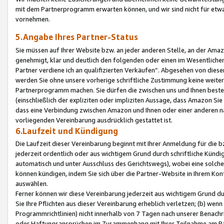
mit dem Partnerprogramm erwarten können, und wir sind nicht für etwa
vornehmen.
5.Angabe Ihres Partner-Status
Sie müssen auf Ihrer Website bzw. an jeder anderen Stelle, an der Am
genehmigt, klar und deutlich den folgenden oder einen im Wesentlichen
Partner verdiene ich an qualifizierten Verkäufen“. Abgesehen von die
werden Sie ohne unsere vorherige schriftliche Zustimmung keine weite
Partnerprogramm machen. Sie dürfen die zwischen uns und Ihnen best
(einschließlich der expliziten oder impliziten Aussage, dass Amazon Si
dass eine Verbindung zwischen Amazon und Ihnen oder einer anderen natü
vorliegenden Vereinbarung ausdrücklich gestattet ist.
6.Laufzeit und Kündigung
Die Laufzeit dieser Vereinbarung beginnt mit Ihrer Anmeldung für die 
jederzeit ordentlich oder aus wichtigem Grund durch schriftliche Kündi
automatisch und unter Ausschluss des Gerichtswegs), wobei eine solch
können kündigen, indem Sie sich über die Partner-Website in Ihrem Ko
auswählen.
Ferner können wir diese Vereinbarung jederzeit aus wichtigem Grund dur
Sie Ihre Pflichten aus dieser Vereinbarung erheblich verletzen; (b) wen
Programmrichtlinien) nicht innerhalb von 7 Tagen nach unserer Benachr
oder Haftungsansprüchen im Zusammenhang mit Ihrer Teilnahme am Pa