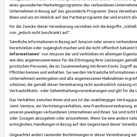
eines gesonderten Marketingprogramms des verbundenen Unternehmens
Unternehmen in Bezug auf das gesonderte Programm. Diese Vereinbarung
Ihnen und uns im Hinblick auf das Partnerprogramm dar und ersetzt al
Für die Zwecke dieser Vereinbarung verstehen sich die Begriffe „schließ
von „jedoch nicht beschränkt auf“.
Sämtliche Informationen in Bezug auf Amazon oder unsere verbunde
bereitstellen oder zugänglich machen und die nicht öffentlich bekannt bz
Informationen
“ von Amazon dar und verbleiben im alleinigen Eigent
wie dies angemessenerweise für die Erbringung Ihrer Leistungen gemäß d
juristischen Personen, die im Zusammenhang mit Ihrem Konto Zugriff au
Pflichten kennen und einhalten. Sie werden Vertrauliche Informationen 
Unternehmen) weitergeben und alle angemessenen Maßnahmen ergreifen
schützen, die gemäß dieser Vereinbarung nicht ausdrücklich zulässig is
Vertraulichkeits- oder Geheimhaltungsvereinbarungen und gilt für die
Das Verhältnis zwischen Ihnen und uns ist das unabhängiger Vertragspa
Joint-Venture, ein Vertretungsverhältnis, eine Franchisevereinbarung, 
unseren jeweiligen verbundenen Unternehmen und Ihnen. Sie sind ni
oder Zusagen abzugeben oder anzunehmen. Wenn Sie eine andere natürli
ermöglichen, Handlungen in Bezug auf den Gegenstand dieser Vereinbar
Ungeachtet anders lautender Bestimmungen in dieser Vereinbarung wird