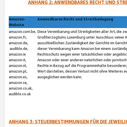
ANHANG 2: ANWENDBARES RECHT UND STRE
Amazon-
Anwendbares Recht und Streitbeilegung
Website
amazon.com.be,
Diese Vereinbarung und Streitigkeiten aller Art, die 
amazon.fr,
Großherzogtums Luxemburg unter Ausschluss seiner Kol
amazon.de,
ausschließlichen Zuständigkeit der Gerichte im Geri
audible.de,
dieser Vereinbarung kann Amazon bei einem zuständig
amazon.ie
Rechtsschutz wegen einer tatsächlichen oder angebli
amazon.it,
Amazon oder einer anderen natürlichen oder juristisc
amazon.nl,
Rechte in Bezug auf die Programminhalte besonderer,
amazon.pl,
Wert darstellen, dessen Verlust nicht ohne Weiteres e
amazon.es,
ausgeglichen werden kann.
amazon.se,
amazon.co.uk,
audible.co.uk
ANHANG 3: STEUERBESTIMMUNGEN FÜR DIE JEWEIL