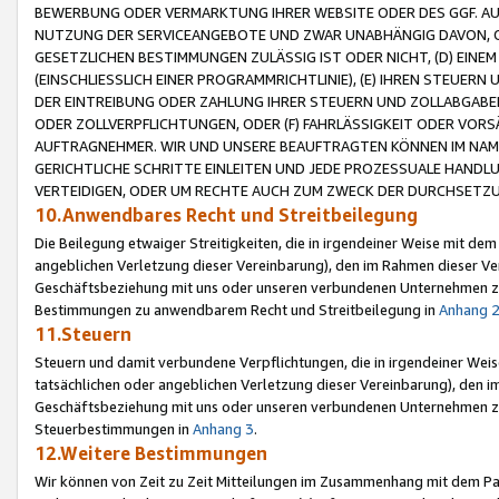
BEWERBUNG ODER VERMARKTUNG IHRER WEBSITE ODER DES GGF. AUF 
NUTZUNG DER SERVICEANGEBOTE UND ZWAR UNABHÄNGIG DAVON, O
GESETZLICHEN BESTIMMUNGEN ZULÄSSIG IST ODER NICHT, (D) EINE
(EINSCHLIESSLICH EINER PROGRAMMRICHTLINIE), (E) IHREN STEUER
DER EINTREIBUNG ODER ZAHLUNG IHRER STEUERN UND ZOLLABGAB
ODER ZOLLVERPFLICHTUNGEN, ODER (F) FAHRLÄSSIGKEIT ODER VORS
AUFTRAGNEHMER. WIR UND UNSERE BEAUFTRAGTEN KÖNNEN IM NAME
GERICHTLICHE SCHRITTE EINLEITEN UND JEDE PROZESSUALE HAND
VERTEIDIGEN, ODER UM RECHTE AUCH ZUM ZWECK DER DURCHSETZU
10.Anwendbares Recht und Streitbeilegung
Die Beilegung etwaiger Streitigkeiten, die in irgendeiner Weise mit de
angeblichen Verletzung dieser Vereinbarung), den im Rahmen dieser Ve
Geschäftsbeziehung mit uns oder unseren verbundenen Unternehmen zu
Bestimmungen zu anwendbarem Recht und Streitbeilegung in
Anhang 
11.Steuern
Steuern und damit verbundene Verpflichtungen, die in irgendeiner Wei
tatsächlichen oder angeblichen Verletzung dieser Vereinbarung), den 
Geschäftsbeziehung mit uns oder unseren verbundenen Unternehmen z
Steuerbestimmungen in
Anhang 3
.
12.Weitere Bestimmungen
Wir können von Zeit zu Zeit Mitteilungen im Zusammenhang mit dem Par