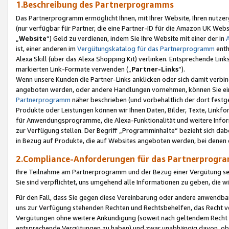
1.Beschreibung des Partnerprogramms
Das Partnerprogramm ermöglicht Ihnen, mit Ihrer Website, Ihren nutzer
(nur verfügbar für Partner, die eine Partner-ID für die Amazon UK We
„
Website
“) Geld zu verdienen, indem Sie Ihre Website mit einer der in
ist, einer anderen im
Vergütungskatalog für das Partnerprogramm
enth
Alexa Skill (über das Alexa Shopping Kit) verlinken. Entsprechende Lin
markierten Link-Formate verwenden („
Partner-Links
“).
Wenn unsere Kunden die Partner-Links anklicken oder sich damit verbi
angeboten werden, oder andere Handlungen vornehmen, können Sie eine
Partnerprogramm
näher beschrieben (und vorbehaltlich der dort festg
Produkte oder Leistungen können wir Ihnen Daten, Bilder, Texte, Linkfo
für Anwendungsprogramme, die Alexa-Funktionalität und weitere Inf
zur Verfügung stellen. Der Begriff „Programminhalte“ bezieht sich dabe
in Bezug auf Produkte, die auf Websites angeboten werden, bei denen 
2.Compliance-Anforderungen für das Partnerprog
Ihre Teilnahme am Partnerprogramm und der Bezug einer Vergütung setz
Sie sind verpflichtet, uns umgehend alle Informationen zu geben, die w
Für den Fall, dass Sie gegen diese Vereinbarung oder andere anwendba
uns zur Verfügung stehenden Rechten und Rechtsbehelfen, das Recht vo
Vergütungen ohne weitere Ankündigung (soweit nach geltendem Recht z
entsprechende Vergütungen zu haben) und zwar unabhängig davon, ob 