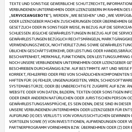
TEXTE UND SONSTIGE GEWERBLICHE SCHUTZRECHTE, INFORMATIONE
VERBUNDENEN UNTERNEHMEN ODER LIZENZGEBERN IM RAHMEN DES
„
SERVICEANGEBOTE
“), WERDEN „WIE BESEHEN“ UND „WIE VERFÜ
ODER LIZENZGEBER MACHEN ZUSICHERUNGEN ODER ÜBERNEHMEN GEW
GESETZLICH ODER IN SONSTIGER WEISE, IN BEZUG AUF DIE SERVI
SCHLIESSEN JEGLICHE GEWÄHRLEISTUNGEN IN BEZUG AUF DIE SERVI
GEWÄHRLEISTUNGEN BEZÜGLICH RECHTSMÄNGELN, MARKTGÄNGIGKEIT
VERWENDUNGSZWECK, NICHTVERLETZUNG SOWIE GEWÄHRLEISTUNGEN 
ÜBLICHEN GESCHÄFTSVERKEHR, DER LEISTUNG ODER HANDELSBRÄUCH
BESCHAFFENHEIT, MERKMALE, FUNKTIONEN, DEN LEISTUNGSUMFANG 
NOCH UNSERE VERBUNDENEN UNTERNEHMEN ODER LIZENZGEBER GEWÄ
BESCHRIEBEN DURCHGÄNGIG BZW. AUF BESTIMMTE ART UND WEISE
KORREKT, FEHLERFREI ODER FREI VON SCHÄDLICHEN KOMPONENTEN
HAFTEN FÜR: (A) FEHLER, UNGENAUIGKEITEN, VIREN, SCHADSOFTW
SYSTEMABSTÜRZE; ODER (B) UNBERECHTIGTE ZUGRIFFE AUF BZW. 
WEBSITE ODER VON DATEN, BILDERN, TEXTEN ODER SONSTIGEN INF
ODER EINER ANDEREN NATÜRLICHEN ODER JURISTISCHEN PERSON OD
GEWÄHRLEISTUNGSANSPRÜCHE, ES SEIN DENN, DIESE SIND IN DIES
UNSERE VERBUNDENEN UNTERNEHMEN ODER LIZENZGEBER FÜR EN
AUFGRUND (X) DES VERLUSTS VON VORAUSSICHTLICHEN GEWINNEN
VORTEILEN SOWIE (Y) VON INVESTITIONEN, AUFWENDUNGEN ODER VE
PARTNERPROGRAMM VORNEHMEN BZW. ÜBERNEHMEN ODER (Z) DER 