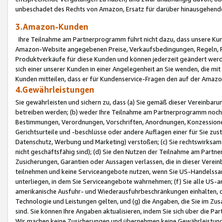
unbeschadet des Rechts von Amazon, Ersatz für darüber hinausgehen
3.Amazon-Kunden
Ihre Teilnahme am Partnerprogramm führt nicht dazu, dass unsere Kun
Amazon-Website angegebenen Preise, Verkaufsbedingungen, Regeln, Ri
Produktverkäufe für diese Kunden und können jederzeit geändert werde
sich einer unserer Kunden in einer Angelegenheit an Sie wenden, die 
Kunden mitteilen, dass er für Kundenservice-Fragen den auf der Ama
4.Gewährleistungen
Sie gewährleisten und sichern zu, dass (a) Sie gemäß dieser Vereinba
betreiben werden; (b) weder Ihre Teilnahme am Partnerprogramm noch d
Bestimmungen, Verordnungen, Vorschriften, Anordnungen, Konzessionen,
Gerichtsurteile und -beschlüsse oder andere Auflagen einer für Sie zu
Datenschutz, Werbung und Marketing) verstoßen; (c) Sie rechtswirksam 
nicht geschäftsfähig sind); (d) Sie den Nutzen der Teilnahme am Partne
Zusicherungen, Garantien oder Aussagen verlassen, die in dieser Verein
teilnehmen und keine Serviceangebote nutzen, wenn Sie US-Handelssa
unterliegen, in dem Sie Serviceangebote wahrnehmen; (f) Sie alle US
amerikanische Ausfuhr- und Wiederausfuhrbeschränkungen einhalten, 
Technologie und Leistungen gelten, und (g) die Angaben, die Sie im 
sind. Sie können Ihre Angaben aktualisieren, indem Sie sich über die 
Wir machen keine Zusicherungen und übernehmen keine Gewährleistun