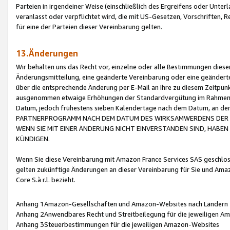
Parteien in irgendeiner Weise (einschließlich des Ergreifens oder Unt
veranlasst oder verpflichtet wird, die mit US-Gesetzen, Vorschriften,
für eine der Parteien dieser Vereinbarung gelten.
13.Änderungen
Wir behalten uns das Recht vor, einzelne oder alle Bestimmungen diese
Änderungsmitteilung, eine geänderte Vereinbarung oder eine geänderte 
über die entsprechende Änderung per E-Mail an Ihre zu diesem Zeitpun
ausgenommen etwaige Erhöhungen der Standardvergütung im Rahmen
Datum, jedoch frühestens sieben Kalendertage nach dem Datum, an de
PARTNERPROGRAMM NACH DEM DATUM DES WIRKSAMWERDENS DER Ä
WENN SIE MIT EINER ÄNDERUNG NICHT EINVERSTANDEN SIND, HABEN S
KÜNDIGEN.
Wenn Sie diese Vereinbarung mit Amazon France Services SAS geschlo
gelten zukünftige Änderungen an dieser Vereinbarung für Sie und Ama
Core S.à r.l. bezieht.
Anhang 1Amazon-Gesellschaften und Amazon-Websites nach Ländern
Anhang 2Anwendbares Recht und Streitbeilegung für die jeweiligen 
Anhang 3Steuerbestimmungen für die jeweiligen Amazon-Websites