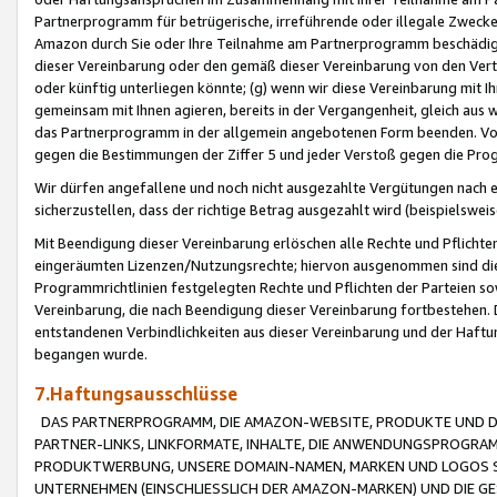
Partnerprogramm für betrügerische, irreführende oder illegale Zwecke
Amazon durch Sie oder Ihre Teilnahme am Partnerprogramm beschädig
dieser Vereinbarung oder den gemäß dieser Vereinbarung von den Vertr
oder künftig unterliegen könnte; (g) wenn wir diese Vereinbarung mit I
gemeinsam mit Ihnen agieren, bereits in der Vergangenheit, gleich aus
das Partnerprogramm in der allgemein angebotenen Form beenden. Vors
gegen die Bestimmungen der Ziffer 5 und jeder Verstoß gegen die Prog
Wir dürfen angefallene und noch nicht ausgezahlte Vergütungen nach 
sicherzustellen, dass der richtige Betrag ausgezahlt wird (beispielsw
Mit Beendigung dieser Vereinbarung erlöschen alle Rechte und Pflichte
eingeräumten Lizenzen/Nutzungsrechte; hiervon ausgenommen sind die in 
Programmrichtlinien festgelegten Rechte und Pflichten der Parteien sow
Vereinbarung, die nach Beendigung dieser Vereinbarung fortbestehen. D
entstandenen Verbindlichkeiten aus dieser Vereinbarung und der Haft
begangen wurde.
7.Haftungsausschlüsse
DAS PARTNERPROGRAMM, DIE AMAZON-WEBSITE, PRODUKTE UND DI
PARTNER-LINKS, LINKFORMATE, INHALTE, DIE ANWENDUNGSPROGR
PRODUKTWERBUNG, UNSERE DOMAIN-NAMEN, MARKEN UND LOGOS S
UNTERNEHMEN (EINSCHLIESSLICH DER AMAZON-MARKEN) UND DIE GE