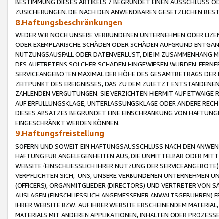
BESTIMMUNG DIESES ARTIKELS 7 BEGRÜNDET EINEN AUSSCHLUSS 
ZUSICHERUNGEN, DIE NACH DEN ANWENDBAREN GESETZLICHEN BE
8.Haftungsbeschränkungen
WEDER WIR NOCH UNSERE VERBUNDENEN UNTERNEHMEN ODER LIZEN
ODER EXEMPLARISCHE SCHÄDEN ODER SCHÄDEN AUFGRUND ENTGANG
NUTZUNGSAUSFALL ODER DATENVERLUST, DIE IM ZUSAMMENHANG MI
DES AUFTRETENS SOLCHER SCHÄDEN HINGEWIESEN WURDEN. FERN
SERVICEANGEBOTEN MAXIMAL DER HÖHE DES GESAMTBETRAGS DER 
ZEITPUNKT DES EREIGNISSES, DAS ZU DEM ZULETZT ENTSTANDENE
ZAHLENDEN VERGÜTUNGEN. SIE VERZICHTEN HIERMIT AUF ETWAIGE 
AUF ERFÜLLUNGSKLAGE, UNTERLASSUNGSKLAGE ODER ANDERE RECHT
DIESES ABSATZES BEGRÜNDET EINE EINSCHRÄNKUNG VON HAFTUNG
EINGESCHRÄNKT WERDEN KÖNNEN.
9.Haftungsfreistellung
SOFERN UND SOWEIT EIN HAFTUNGSAUSSCHLUSS NACH DEN ANWENDB
HAFTUNG FÜR ANGELEGENHEITEN AUS, DIE UNMITTELBAR ODER MITT
WEBSITE (EINSCHLIESSLICH IHRER NUTZUNG DER SERVICEANGEBOTE)
VERPFLICHTEN SICH, UNS, UNSERE VERBUNDENEN UNTERNEHMEN UN
(OFFICERS), ORGANMITGLIEDER (DIRECTORS) UND VERTRETER VON 
AUSLAGEN (EINSCHLIESSLICH ANGEMESSENER ANWALTSGEBÜHREN) FR
IHRER WEBSITE BZW. AUF IHRER WEBSITE ERSCHEINENDEM MATERIAL
MATERIALS MIT ANDEREN APPLIKATIONEN, INHALTEN ODER PROZESSE