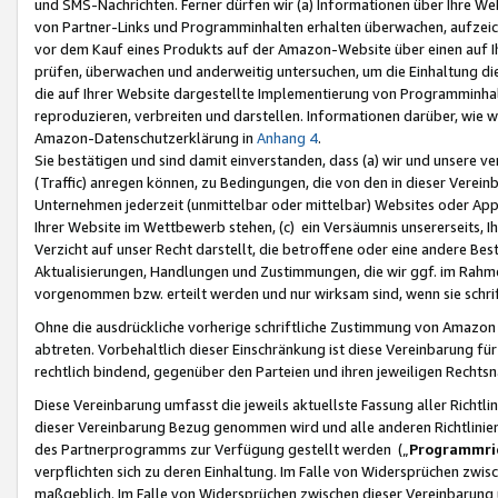
und SMS-Nachrichten. Ferner dürfen wir (a) Informationen über Ihre We
von Partner-Links und Programminhalten erhalten überwachen, aufzei
vor dem Kauf eines Produkts auf der Amazon-Website über einen auf Ih
prüfen, überwachen und anderweitig untersuchen, um die Einhaltung dies
die auf Ihrer Website dargestellte Implementierung von Programminhalt
reproduzieren, verbreiten und darstellen. Informationen darüber, wie w
Amazon-Datenschutzerklärung in
Anhang 4
.
Sie bestätigen und sind damit einverstanden, dass (a) wir und unsere 
(Traffic) anregen können, zu Bedingungen, die von den in dieser Vere
Unternehmen jederzeit (unmittelbar oder mittelbar) Websites oder Appl
Ihrer Website im Wettbewerb stehen, (c) ein Versäumnis unsererseits, I
Verzicht auf unser Recht darstellt, die betroffene oder eine andere B
Aktualisierungen, Handlungen und Zustimmungen, die wir ggf. im Rahme
vorgenommen bzw. erteilt werden und nur wirksam sind, wenn sie schri
Ohne die ausdrückliche vorherige schriftliche Zustimmung von Amazon
abtreten. Vorbehaltlich dieser Einschränkung ist diese Vereinbarung f
rechtlich bindend, gegenüber den Parteien und ihren jeweiligen Rech
Diese Vereinbarung umfasst die jeweils aktuellste Fassung aller Richtli
dieser Vereinbarung Bezug genommen wird und alle anderen Richtlinie
des Partnerprogramms zur Verfügung gestellt werden („
Programmric
verpflichten sich zu deren Einhaltung. Im Falle von Widersprüchen zwi
maßgeblich. Im Falle von Widersprüchen zwischen dieser Vereinbarun