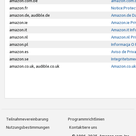
amazon.com.be
amazon.com.b
amazon.fr
Notice:Protec
amazon.de, audible.de
Amazon.de Da
amazon.ie
Amazon.ie Pri
amazon.it
Amazon.it Inf
amazon.nl
Amazon.nl Pri
amazon.pl
Informacja O
amazon.es
Aviso de Priv
amazon.se
Integritetsm
amazon.co.uk, audible.co.uk
Amazon.co.uk 
Teilnahmevereinbarung
Programmrichtlinien
Nutzungsbestimmungen
Kontaktiere uns