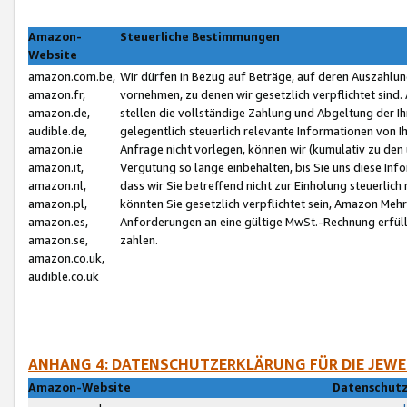
Amazon-
Steuerliche Bestimmungen
Website
amazon.com.be,
Wir dürfen in Bezug auf Beträge, auf deren Auszahlun
amazon.fr,
vornehmen, zu denen wir gesetzlich verpflichtet sind
amazon.de,
stellen die vollständige Zahlung und Abgeltung der 
audible.de,
gelegentlich steuerlich relevante Informationen von I
amazon.ie
Anfrage nicht vorlegen, können wir (kumulativ zu de
amazon.it,
Vergütung so lange einbehalten, bis Sie uns diese Inf
amazon.nl,
dass wir Sie betreffend nicht zur Einholung steuerlich 
amazon.pl,
könnten Sie gesetzlich verpflichtet sein, Amazon Meh
amazon.es,
Anforderungen an eine gültige MwSt.-Rechnung erfüllt
amazon.se,
zahlen.
amazon.co.uk,
audible.co.uk
ANHANG 4: DATENSCHUTZERKLÄRUNG FÜR DIE JEWE
Amazon-Website
Datenschutz