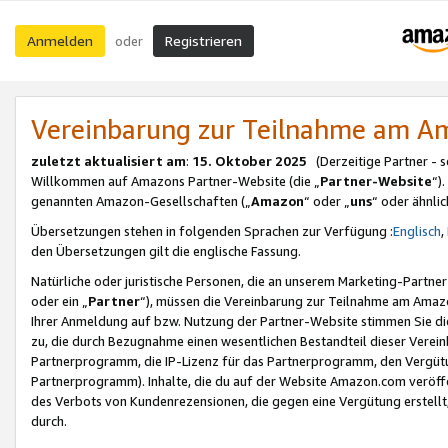
Anmelden
Registrieren
oder
Vereinbarung zur Teilnahme am 
zuletzt aktualisiert am
:
15. Oktober 2025
(Derzeitige Partner - 
Willkommen auf Amazons Partner-Website (die „
Partner-Website
“)
genannten Amazon-Gesellschaften („
Amazon
“ oder „
uns
“ oder ähnli
Übersetzungen stehen in folgenden Sprachen zur Verfügung :
Englisch
,
den Übersetzungen gilt die englische Fassung.
Natürliche oder juristische Personen, die an unserem Marketing-Partn
oder ein „
Partner
“), müssen die Vereinbarung zur Teilnahme am Ama
Ihrer Anmeldung auf bzw. Nutzung der Partner-Website stimmen Sie die
zu, die durch Bezugnahme einen wesentlichen Bestandteil dieser Verei
Partnerprogramm, die IP-Lizenz für das Partnerprogramm, den Vergütu
Partnerprogramm). Inhalte, die du auf der Website Amazon.com veröffe
des Verbots von Kundenrezensionen, die gegen eine Vergütung erstellt, 
durch.