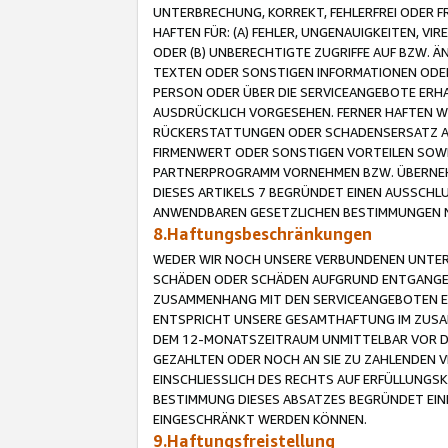
UNTERBRECHUNG, KORREKT, FEHLERFREI ODER 
HAFTEN FÜR: (A) FEHLER, UNGENAUIGKEITEN, 
ODER (B) UNBERECHTIGTE ZUGRIFFE AUF BZW. 
TEXTEN ODER SONSTIGEN INFORMATIONEN ODER 
PERSON ODER ÜBER DIE SERVICEANGEBOTE ERHA
AUSDRÜCKLICH VORGESEHEN. FERNER HAFTEN 
RÜCKERSTATTUNGEN ODER SCHADENSERSATZ AU
FIRMENWERT ODER SONSTIGEN VORTEILEN SOWIE
PARTNERPROGRAMM VORNEHMEN BZW. ÜBERNEHM
DIESES ARTIKELS 7 BEGRÜNDET EINEN AUSSCH
ANWENDBAREN GESETZLICHEN BESTIMMUNGEN 
8.Haftungsbeschränkungen
WEDER WIR NOCH UNSERE VERBUNDENEN UNTERN
SCHÄDEN ODER SCHÄDEN AUFGRUND ENTGANGENE
ZUSAMMENHANG MIT DEN SERVICEANGEBOTEN EN
ENTSPRICHT UNSERE GESAMTHAFTUNG IM ZUSAM
DEM 12-MONATSZEITRAUM UNMITTELBAR VOR DE
GEZAHLTEN ODER NOCH AN SIE ZU ZAHLENDEN V
EINSCHLIESSLICH DES RECHTS AUF ERFÜLLUNGS
BESTIMMUNG DIESES ABSATZES BEGRÜNDET EI
EINGESCHRÄNKT WERDEN KÖNNEN.
9.Haftungsfreistellung