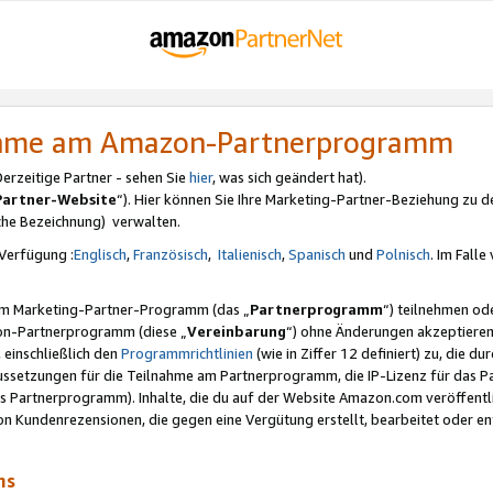
nahme am Amazon-Partnerprogramm
rzeitige Partner - sehen Sie
hier
, was sich geändert hat).
Partner-Website
“). Hier können Sie Ihre Marketing-Partner-Beziehung zu d
iche Bezeichnung) verwalten.
Verfügung :
Englisch
,
Französisch
,
Italienisch
,
Spanisch
und
Polnisch
. Im Fall
erem Marketing-Partner-Programm (das „
Partnerprogramm
“) teilnehmen od
on-Partnerprogramm (diese „
Vereinbarung
“) ohne Änderungen akzeptieren
 einschließlich den
Programmrichtlinien
(wie in Ziffer 12 definiert) zu, die 
raussetzungen für die Teilnahme am Partnerprogramm, die IP-Lizenz für das
s Partnerprogramm). Inhalte, die du auf der Website Amazon.com veröffentl
n Kundenrezensionen, die gegen eine Vergütung erstellt, bearbeitet oder ent
mms