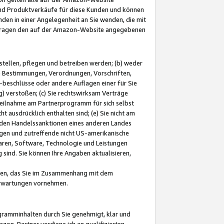
und Produktverkäufe für diese Kunden und können
nden in einer Angelegenheit an Sie wenden, die mit
e-Fragen den auf der Amazon-Website angegebenen
stellen, pflegen und betreiben werden; (b) weder
e Bestimmungen, Verordnungen, Vorschriften,
-beschlüsse oder andere Auflagen einer für Sie
 verstoßen; (c) Sie rechtswirksam Verträge
r Teilnahme am Partnerprogramm für sich selbst
t ausdrücklich enthalten sind; (e) Sie nicht am
den Handelssanktionen eines anderen Landes
gen und zutreffende nicht US-amerikanische
ren, Software, Technologie und Leistungen
sind. Sie können Ihre Angaben aktualisieren,
men, das Sie im Zusammenhang mit dem
 Erwartungen vornehmen.
ogramminhalten durch Sie genehmigt, klar und
zon-Partner verdiene ich an qualifizierten