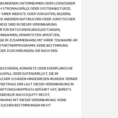
VERBUNDENEN UNTERNEHMEN ODER LIZENZGEBER
ICH STROMAUSFÄLLE ODER SYSTEMABSTÜRZE;
IHRER WEBSITE ODER VON DATEN, BILDERN,
ER ANDEREN NATÜRLICHEN ODER JURISTISCHEN
ESE SIND IN DIESER VEREINBARUNG
R FÜR ENTSCHÄDIGUNGSLEISTUNGEN,
EINNAHMEN, ERWARTETEN UMSÄTZEN,
SIE IM ZUSAMMENHANG MIT IHRER TEILNAHME AM
M PARTNERPROGRAMM. KEINE BESTIMMUNG
DER ZUSICHERUNGEN, DIE NACH DEN
GESCHÄDEN, KONKRETE ODER EXEMPLARISCHE
SFALL ODER DATENVERLUST, DIE IM
OLCHER SCHÄDEN HINGEWIESEN WURDEN. FERNER
BETRAGS DER LAUT DIESER VEREINBARUNG IN
HAFTUNGSANSPRUCH GEFÜHRT HAT, BEREITS
SBEHELFE NACH EQUITY-RECHT,
NHANG MIT DIESER VEREINBARUNG. KEINE
TZLICHEN BESTIMMUNGEN NICHT