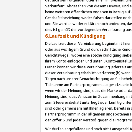
Verkäufen“. Abgesehen von diesem Hinweis, und a
keine weiteren öffentlichen Angaben in Bezug au
Geschäftsbeziehung weder falsch darstellen noch a
und Sie werden weder erklären noch andeuten, dass
dies ist gemäß der vorliegenden Vereinbarung ausd
6.Laufzeit und Kündigung
Die Laufzeit dieser Vereinbarung beginnt mit Ihre
oder aus wichtigem Grund durch schriftliche Kündi
Gerichtswegs), wobei eine solche Kündigung siebe
Ihrem Konto einloggen und unter „Kontoeinstellu
Ferner können wir diese Vereinbarung jederzeit aus
dieser Vereinbarung erheblich verletzen; (b) wenn
Tagen nach unserer Benachrichtigung an Sie behe
Teilnahme am Partnerprogramm ausgesetzt sein kö
wenn wir der Meinung sind, dass die Marke oder 
Meinung sind, dass Amazon im Zusammenhang mit d
zum Steuereinbehalt unterliegt oder künftig unter
sind oder gemeinsam mit Ihnen agieren, bereits in
Partnerprogramm in der allgemein angebotenen Fo
der Ziffer 5 und jeder Verstoß gegen die Programm
Wir dürfen angefallene und noch nicht ausgezahlt