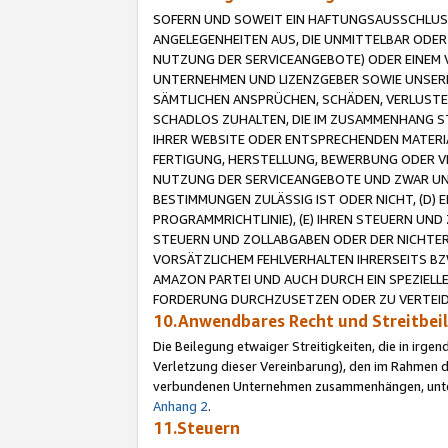
SOFERN UND SOWEIT EIN HAFTUNGSAUSSCHLUSS
ANGELEGENHEITEN AUS, DIE UNMITTELBAR ODER 
NUTZUNG DER SERVICEANGEBOTE) ODER EINEM V
UNTERNEHMEN UND LIZENZGEBER SOWIE UNSERE 
SÄMTLICHEN ANSPRÜCHEN, SCHÄDEN, VERLUSTE
SCHADLOS ZUHALTEN, DIE IM ZUSAMMENHANG STE
IHRER WEBSITE ODER ENTSPRECHENDEN MATERIA
FERTIGUNG, HERSTELLUNG, BEWERBUNG ODER VE
NUTZUNG DER SERVICEANGEBOTE UND ZWAR UN
BESTIMMUNGEN ZULÄSSIG IST ODER NICHT, (D) 
PROGRAMMRICHTLINIE), (E) IHREN STEUERN UN
STEUERN UND ZOLLABGABEN ODER DER NICHTER
VORSÄTZLICHEM FEHLVERHALTEN IHRERSEITS BZ
AMAZON PARTEI UND AUCH DURCH EIN SPEZIELL
FORDERUNG DURCHZUSETZEN ODER ZU VERTEIDI
10.Anwendbares Recht und Streitbe
Die Beilegung etwaiger Streitigkeiten, die in irg
Verletzung dieser Vereinbarung), den im Rahmen d
verbundenen Unternehmen zusammenhängen, unterl
Anhang 2
.
11.Steuern