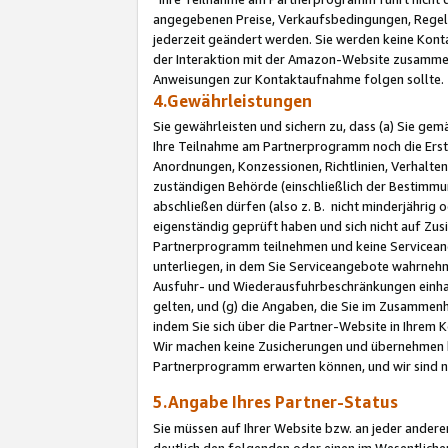
angegebenen Preise, Verkaufsbedingungen, Regeln
jederzeit geändert werden. Sie werden keine Konta
der Interaktion mit der Amazon-Website zusamme
Anweisungen zur Kontaktaufnahme folgen sollte.
4.Gewährleistungen
Sie gewährleisten und sichern zu, dass (a) Sie g
Ihre Teilnahme am Partnerprogramm noch die Erst
Anordnungen, Konzessionen, Richtlinien, Verhalten
zuständigen Behörde (einschließlich der Bestimmu
abschließen dürfen (also z. B. nicht minderjährig
eigenständig geprüft haben und sich nicht auf Zusi
Partnerprogramm teilnehmen und keine Servicean
unterliegen, in dem Sie Serviceangebote wahrneh
Ausfuhr- und Wiederausfuhrbeschränkungen einhal
gelten, und (g) die Angaben, die Sie im Zusammen
indem Sie sich über die Partner-Website in Ihrem
Wir machen keine Zusicherungen und übernehmen 
Partnerprogramm erwarten können, und wir sind n
5.Angabe Ihres Partner-Status
Sie müssen auf Ihrer Website bzw. an jeder ander
deutlich den folgenden oder einen im Wesentlichen