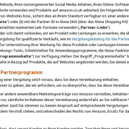
ebsite, Ihren nutzergenerierten Social Media-Inhalten, Ihren Online-Softwar
ebsite verwenden und Produkte auf amazon.co.uk anbieten) (im Folgenden Ihr
-Websites bzw., sofern dies an Ihrem Standort verfügbar ist, einer ander
ite
“) oder (ii) mit der Partner-ID in Alexa Skill (über das Alexa Shopping Ki
estellten markierten Link-Formate verwenden („
Partner-Links
“).
oder sich damit verbinden, um ein Produkt oder Leistungen zu erwerben, di
gütung für qualifizierte Verkäufe, wie im
Vergütungskatalog für das Part
Zur Unterstützung Ihrer Werbung für diese Produkte oder Leistungen können w
linkungs-Tools, Schnittstellen für Anwendungsprogramme, die Alexa-Funktion
Programminhalte
“) zur Verfügung stellen. Der Begriff „Programminhalte“ be
halte in Bezug auf Produkte, die auf Websites angeboten werden, bei denen 
as Partnerprogramm
einer Vergütung setzt voraus, dass Sie diese Vereinbarung einhalten.
ionen zu geben, die wir anfordern, um zu überprüfen, dass Sie diese Vereinba
oder andere anwendbare Marketingverträge von Amazon verstoßen, behalten w
 vor, sämtliche im Rahmen dieser Vereinbarung andernfalls an Sie zahlbare
tellen (und Sie stimmen zu, keinen Anspruch auf entsprechende Vergütungen
 dem Verstoß stehen, und unbeschadet des Rechts von Amazon, Ersatz für 
azu, dass unsere Kunden zu Ihren Kunden werden. Zwischen Ihnen und Amaz