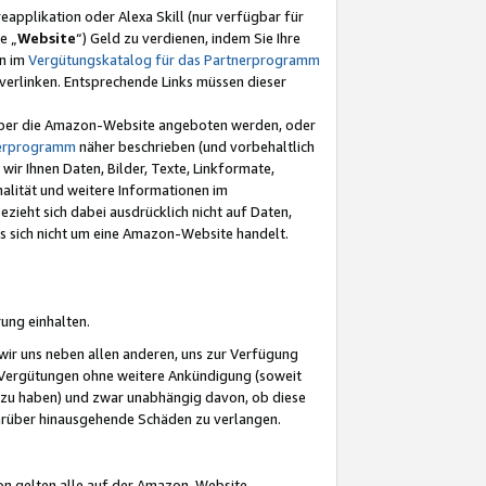
eapplikation oder Alexa Skill (nur verfügbar für
e „
Website
“) Geld zu verdienen, indem Sie Ihre
en im
Vergütungskatalog für das Partnerprogramm
t) verlinken. Entsprechende Links müssen dieser
e über die Amazon-Website angeboten werden, oder
nerprogramm
näher beschrieben (und vorbehaltlich
ir Ihnen Daten, Bilder, Texte, Linkformate,
alität und weitere Informationen im
zieht sich dabei ausdrücklich nicht auf Daten,
es sich nicht um eine Amazon-Website handelt.
rung einhalten.
ir uns neben allen anderen, uns zur Verfügung
n Vergütungen ohne weitere Ankündigung (soweit
 zu haben) und zwar unabhängig davon, ob diese
darüber hinausgehende Schäden zu verlangen.
on gelten alle auf der Amazon-Website