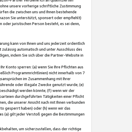
ohne unsere vorherige schriftliche Zustimmung
ürfen die zwischen uns und Ihnen bestehende
mazon Sie unterstützt, sponsert oder empfiehlt)
oder juristischen Person besteht, es sei denn,
arung kann von Ihnen und uns jederzeit ordentlich
t zulässig automatisch und unter Ausschluss des
gen, indem Sie sich über die Partner-Website in
hr Konto sperren: (a) wenn Sie Ihre Pflichten aus
eßlich Programmrichtlinien) nicht innerhalb von 7
ngsansprüchen im Zusammenhang mit Ihrer
ührende oder illegale Zwecke genutzt wurde; (e)
eschädigt werden könnte; (f) wenn wir der
rteien durchgeführten Tätigkeiten einer Pflicht
nen, die unserer Ansicht nach mit Ihnen verbunden
nto gesperrt haben) oder (h) wenn wir das
 (a) gilt jeder Verstoß gegen die Bestimmungen
ehalten, um sicherzustellen, dass der richtige