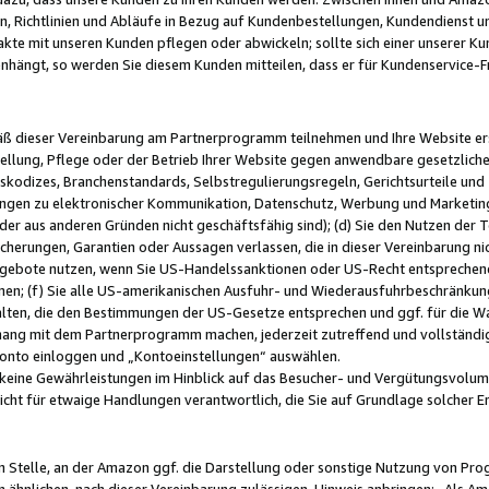
, Richtlinien und Abläufe in Bezug auf Kundenbestellungen, Kundendienst 
kte mit unseren Kunden pflegen oder abwickeln; sollte sich einer unserer Ku
nhängt, so werden Sie diesem Kunden mitteilen, dass er für Kundenservic
emäß dieser Vereinbarung am Partnerprogramm teilnehmen und Ihre Website er
ellung, Pflege oder der Betrieb Ihrer Website gegen anwendbare gesetzlich
skodizes, Branchenstandards, Selbstregulierungsregeln, Gerichtsurteile und 
ngen zu elektronischer Kommunikation, Datenschutz, Werbung und Marketing)
 oder aus anderen Gründen nicht geschäftsfähig sind); (d) Sie den Nutzen de
cherungen, Garantien oder Aussagen verlassen, die in dieser Vereinbarung nich
gebote nutzen, wenn Sie US-Handelssanktionen oder US-Recht entsprechen
men; (f) Sie alle US-amerikanischen Ausfuhr- und Wiederausfuhrbeschränkun
ten, die den Bestimmungen der US-Gesetze entsprechen und ggf. für die Wa
hang mit dem Partnerprogramm machen, jederzeit zutreffend und vollständig 
 Konto einloggen und „Kontoeinstellungen“ auswählen.
keine Gewährleistungen im Hinblick auf das Besucher- und Vergütungsvolu
icht für etwaige Handlungen verantwortlich, die Sie auf Grundlage solcher
en Stelle, an der Amazon ggf. die Darstellung oder sonstige Nutzung von Pr
 ähnlichen, nach dieser Vereinbarung zulässigen, Hinweis anbringen: „Als Ama