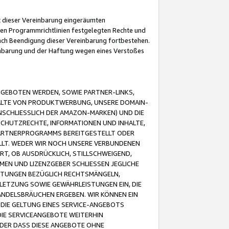
it dieser Vereinbarung eingeräumten
 den Programmrichtlinien festgelegten Rechte und
 nach Beendigung dieser Vereinbarung fortbestehen.
einbarung und der Haftung wegen eines Verstoßes
GEBOTEN WERDEN, SOWIE PARTNER-LINKS,
ALTE VON PRODUKTWERBUNG, UNSERE DOMAIN-
SCHLIESSLICH DER AMAZON-MARKEN) UND DIE
SCHUTZRECHTE, INFORMATIONEN UND INHALTE,
PARTNERPROGRAMMS BEREITGESTELLT ODER
ELLT. WEDER WIR NOCH UNSERE VERBUNDENEN
T, OB AUSDRÜCKLICH, STILLSCHWEIGEND,
MEN UND LIZENZGEBER SCHLIESSEN JEGLICHE
ISTUNGEN BEZÜGLICH RECHTSMÄNGELN,
LETZUNG SOWIE GEWÄHRLEISTUNGEN EIN, DIE
ANDELSBRÄUCHEN ERGEBEN. WIR KÖNNEN EIN
 DIE GELTUNG EINES SERVICE-ANGEBOTS
IE SERVICEANGEBOTE WEITERHIN
ODER DASS DIESE ANGEBOTE OHNE