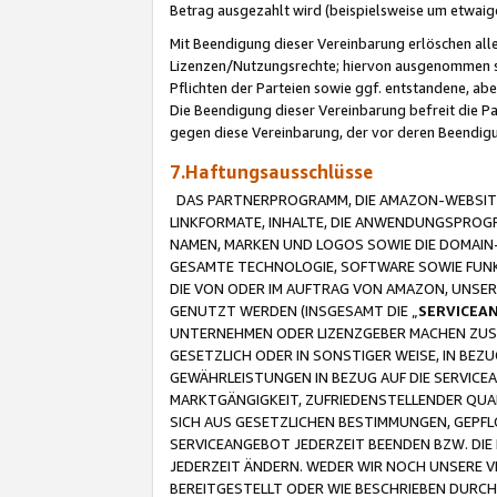
Betrag ausgezahlt wird (beispielsweise um etwai
Mit Beendigung dieser Vereinbarung erlöschen alle
Lizenzen/Nutzungsrechte; hiervon ausgenommen sind
Pflichten der Parteien sowie ggf. entstandene, ab
Die Beendigung dieser Vereinbarung befreit die P
gegen diese Vereinbarung, der vor deren Beendi
7.Haftungsausschlüsse
DAS PARTNERPROGRAMM, DIE AMAZON-WEBSITE,
LINKFORMATE, INHALTE, DIE ANWENDUNGSPRO
NAMEN, MARKEN UND LOGOS SOWIE DIE DOMAIN
GESAMTE TECHNOLOGIE, SOFTWARE SOWIE FUNKT
DIE VON ODER IM AUFTRAG VON AMAZON, UNS
GENUTZT WERDEN (INSGESAMT DIE „
SERVICEA
UNTERNEHMEN ODER LIZENZGEBER MACHEN ZUSI
GESETZLICH ODER IN SONSTIGER WEISE, IN BE
GEWÄHRLEISTUNGEN IN BEZUG AUF DIE SERVICE
MARKTGÄNGIGKEIT, ZUFRIEDENSTELLENDER QUA
SICH AUS GESETZLICHEN BESTIMMUNGEN, GEPFL
SERVICEANGEBOT JEDERZEIT BEENDEN BZW. DIE
JEDERZEIT ÄNDERN. WEDER WIR NOCH UNSERE 
BEREITGESTELLT ODER WIE BESCHRIEBEN DURC