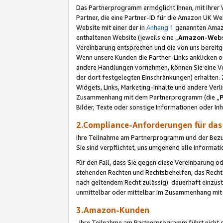
Das Partnerprogramm ermöglicht Ihnen, mit Ihrer W
Partner, die eine Partner-ID für die Amazon UK W
Website mit einer der in
Anhang 1
genannten Amazon
enthaltenen Website (jeweils eine „
Amazon-Webs
Vereinbarung entsprechen und die von uns bereitg
Wenn unsere Kunden die Partner-Links anklicken 
andere Handlungen vornehmen, können Sie eine Ver
der dort festgelegten Einschränkungen) erhalten. 
Widgets, Links, Marketing-Inhalte und andere Ver
Zusammenhang mit dem Partnerprogramm (die „
Bilder, Texte oder sonstige Informationen oder In
2.Compliance-Anforderungen für d
Ihre Teilnahme am Partnerprogramm und der Bezug 
Sie sind verpflichtet, uns umgehend alle Informat
Für den Fall, dass Sie gegen diese Vereinbarung 
stehenden Rechten und Rechtsbehelfen, das Recht
nach geltendem Recht zulässig) dauerhaft einzus
unmittelbar oder mittelbar im Zusammenhang mit
3.Amazon-Kunden
Ihre Teilnahme am Partnerprogramm führt nicht d