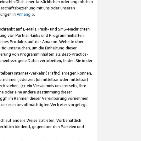
nschließlich einer tatsächlichen oder angeblichen
Geschäftsbeziehung mit uns oder unseren
mungen in
Anhang 3
.
schränkt auf E-Mails, Push- und SMS-Nachrichten.
ellung von Partner-Links und Programminhalten
 eines Produkts auf der Amazon-Website über
tig untersuchen, um die Einhaltung dieser
ntierung von Programminhalten als Best-Practice-
sonenbezogene Daten verarbeiten, finden Sie in der
telbar) Internet-Verkehr (Traffic) anregen können,
rnehmen jederzeit (unmittelbar oder mittelbar)
b stehen, (c) ein Versäumnis unsererseits, Ihre
fene oder eine andere Bestimmung dieser
r ggf. im Rahmen dieser Vereinbarung vornehmen
ch unseren bevollmächtigten Vertreter vorgelegt
ch auf andere Weise abtreten. Vorbehaltlich
rechtlich bindend, gegenüber den Parteien und