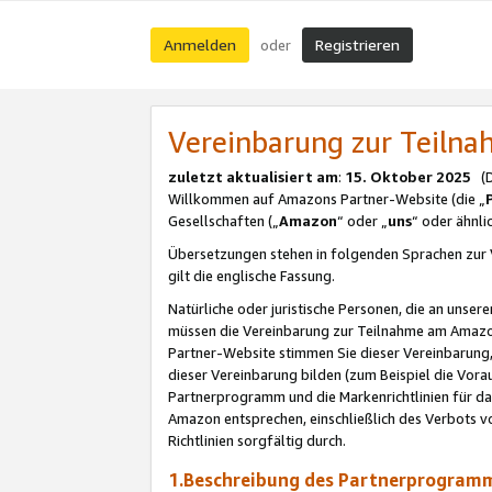
Anmelden
Registrieren
oder
Vereinbarung zur Teil
zuletzt aktualisiert am
:
15. Oktober 2025
(De
Willkommen auf Amazons Partner-Website (die „
Gesellschaften („
Amazon
“ oder „
uns
“ oder ähnl
Übersetzungen stehen in folgenden Sprachen zur 
gilt die englische Fassung.
Natürliche oder juristische Personen, die an uns
müssen die Vereinbarung zur Teilnahme am Amaz
Partner-Website stimmen Sie dieser Vereinbarung,
dieser Vereinbarung bilden (zum Beispiel die Vo
Partnerprogramm und die Markenrichtlinien für da
Amazon entsprechen, einschließlich des Verbots vo
Richtlinien sorgfältig durch.
1.Beschreibung des Partnerprogra