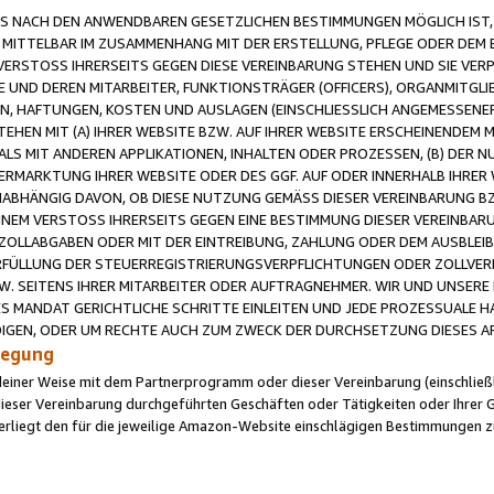
 NACH DEN ANWENDBAREN GESETZLICHEN BESTIMMUNGEN MÖGLICH IST, S
MITTELBAR IM ZUSAMMENHANG MIT DER ERSTELLUNG, PFLEGE ODER DEM BE
ERSTOSS IHRERSEITS GEGEN DIESE VEREINBARUNG STEHEN UND SIE VERP
UND DEREN MITARBEITER, FUNKTIONSTRÄGER (OFFICERS), ORGANMITGLI
N, HAFTUNGEN, KOSTEN UND AUSLAGEN (EINSCHLIESSLICH ANGEMESSENE
HEN MIT (A) IHRER WEBSITE BZW. AUF IHRER WEBSITE ERSCHEINENDEM M
LS MIT ANDEREN APPLIKATIONEN, INHALTEN ODER PROZESSEN, (B) DER 
RMARKTUNG IHRER WEBSITE ODER DES GGF. AUF ODER INNERHALB IHRER W
ABHÄNGIG DAVON, OB DIESE NUTZUNG GEMÄSS DIESER VEREINBARUNG B
EINEM VERSTOSS IHRERSEITS GEGEN EINE BESTIMMUNG DIESER VEREINBARU
D ZOLLABGABEN ODER MIT DER EINTREIBUNG, ZAHLUNG ODER DEM AUSBLEI
FÜLLUNG DER STEUERREGISTRIERUNGSVERPFLICHTUNGEN ODER ZOLLVERPF
W. SEITENS IHRER MITARBEITER ODER AUFTRAGNEHMER. WIR UND UNSERE
ES MANDAT GERICHTLICHE SCHRITTE EINLEITEN UND JEDE PROZESSUALE 
GEN, ODER UM RECHTE AUCH ZUM ZWECK DER DURCHSETZUNG DIESES AR
ilegung
endeiner Weise mit dem Partnerprogramm oder dieser Vereinbarung (einschließl
ieser Vereinbarung durchgeführten Geschäften oder Tätigkeiten oder Ihrer 
iegt den für die jeweilige Amazon-Website einschlägigen Bestimmungen z