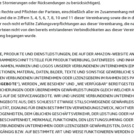
ge Stornierungen oder Rücksendungen zu berücksichtigen).
 Rechte und Pflichten der Parteien, einschließlich aller im Zusammenhang m
 die in Ziffern 3, 4, 5, 6, 7, 8, 10 und 11 dieser Vereinbarung sowie die in
er noch nicht erfüllte Zahlungsverpflichtungen aus dieser Vereinbarung, die
arteien nicht von den bereits entstandenen Verbindlichkeiten aus dieser Ver
gung begangen wurde.
 PRODUKTE UND DIENSTLEISTUNGEN, DIE AUF DER AMAZON-WEBSITE AN
GRAMMIERSCHNITTSTELLE FÜR PRODUKTWERBUNG, DATENFEEDS UND INH
-NAMEN, MARKEN UND LOGOS UNSERER VERBUNDENEN UNTERNEHMEN (EIN
IONEN, MATERIAL, DATEN, BILDER, TEXTE UND SONSTIGE GEWERBLICHE 
EREN VERBUNDENEN UNTERNEHMEN ODER LIZENZGEBERN IM RAHMEN DES 
NGEBOTE
“), WERDEN „WIE BESEHEN“ UND „WIE VERFÜGBAR“ BEREITGEST
CHERUNGEN ODER ÜBERNEHMEN GEWÄHRLEISTUNGEN GLEICH WELCHER AR
ZUG AUF DIE SERVICEANGEBOTE. WIR UND UNSERE VERBUNDENEN UNTERNEH
ANGEBOTE AUS; DIES SCHLIESST ETWAIGE STILLSCHWEIGENDE GEWÄHRLE
LITÄT, EIGNUNG FÜR EINEN BESTIMMTEN VERWENDUNGSZWECK, NICHTVER
OGENHEITEN, DEM ÜBLICHEN GESCHÄFTSVERKEHR, DER LEISTUNG ODER H
 BESCHAFFENHEIT, MERKMALE, FUNKTIONEN, DEN LEISTUNGSUMFANG ODER
VERBUNDENEN UNTERNEHMEN ODER LIZENZGEBER GEWÄHRLEISTEN, DASS D
HGÄNGIG BZW. AUF BESTIMMTE ART UND WEISE FUNKTIONIEREN WERDEN 