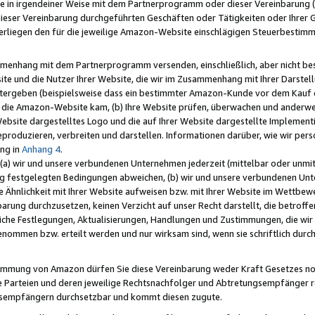
e in irgendeiner Weise mit dem Partnerprogramm oder dieser Vereinbarung (ei
ieser Vereinbarung durchgeführten Geschäften oder Tätigkeiten oder Ihrer 
liegen den für die jeweilige Amazon-Website einschlägigen Steuerbestim
mmenhang mit dem Partnerprogramm versenden, einschließlich, aber nicht be
site und die Nutzer Ihrer Website, die wir im Zusammenhang mit Ihrer Darst
itergeben (beispielsweise dass ein bestimmter Amazon-Kunde vor dem Kauf
uf die Amazon-Website kam, (b) Ihre Website prüfen, überwachen und anderwei
r Website dargestelltes Logo und die auf Ihrer Website dargestellte Impleme
reproduzieren, verbreiten und darstellen. Informationen darüber, wie wir per
ng in
Anhang 4
.
 (a) wir und unsere verbundenen Unternehmen jederzeit (mittelbar oder unmit
ng festgelegten Bedingungen abweichen, (b) wir und unsere verbundenen Unte
 Ähnlichkeit mit Ihrer Website aufweisen bzw. mit Ihrer Website im Wettbewer
barung durchzusetzen, keinen Verzicht auf unser Recht darstellt, die betrof
liche Festlegungen, Aktualisierungen, Handlungen und Zustimmungen, die wi
enommen bzw. erteilt werden und nur wirksam sind, wenn sie schriftlich dur
stimmung von Amazon dürfen Sie diese Vereinbarung weder Kraft Gesetzes no
die Parteien und deren jeweilige Rechtsnachfolger und Abtretungsempfänger 
ngsempfängern durchsetzbar und kommt diesen zugute.