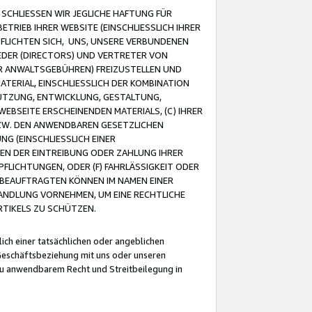
CHLIESSEN WIR JEGLICHE HAFTUNG FÜR
TRIEB IHRER WEBSITE (EINSCHLIESSLICH IHRER
FLICHTEN SICH, UNS, UNSERE VERBUNDENEN
EDER (DIRECTORS) UND VERTRETER VON
R ANWALTSGEBÜHREN) FREIZUSTELLEN UND
ATERIAL, EINSCHLIESSLICH DER KOMBINATION
NUTZUNG, ENTWICKLUNG, GESTALTUNG,
EBSEITE ERSCHEINENDEN MATERIALS, (C) IHRER
ZW. DEN ANWENDBAREN GESETZLICHEN
NG (EINSCHLIESSLICH EINER
BEN DER EINTREIBUNG ODER ZAHLUNG IHRER
LICHTUNGEN, ODER (F) FAHRLÄSSIGKEIT ODER
 BEAUFTRAGTEN KÖNNEN IM NAMEN EINER
HANDLUNG VORNEHMEN, UM EINE RECHTLICHE
TIKELS ZU SCHÜTZEN.
ich einer tatsächlichen oder angeblichen
Geschäftsbeziehung mit uns oder unseren
u anwendbarem Recht und Streitbeilegung in