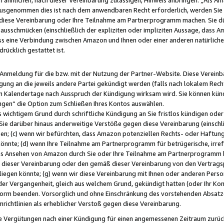
usgenommen dies ist nach dem anwendbaren Recht erforderlich, werden Sie 
f diese Vereinbarung oder Ihre Teilnahme am Partnerprogramm machen. Sie d
usschmücken (einschließlich der expliziten oder impliziten Aussage, dass A
 eine Verbindung zwischen Amazon und Ihnen oder einer anderen natürlichen 
rücklich gestattet ist.
r Anmeldung für die bzw. mit der Nutzung der Partner-Website. Diese Vereinb
gung an die jeweils andere Partei gekündigt werden (falls nach lokalem Rech
n Kalendertage nach Ausspruch der Kündigung wirksam wird. Sie können kündi
ngen“ die Option zum Schließen Ihres Kontos auswählen.
 wichtigem Grund durch schriftliche Kündigung an Sie fristlos kündigen oder I
 Sie darüber hinaus anderweitige Verstöße gegen diese Vereinbarung (einschli
ben; (c) wenn wir befürchten, dass Amazon potenziellen Rechts- oder Haftu
nnte; (d) wenn Ihre Teilnahme am Partnerprogramm für betrügerische, irref
das Ansehen von Amazon durch Sie oder Ihre Teilnahme am Partnerprogramm b
ieser Vereinbarung oder den gemäß dieser Vereinbarung von den Vertragspa
liegen könnte; (g) wenn wir diese Vereinbarung mit Ihnen oder anderen Perso
 der Vergangenheit, gleich aus welchem Grund, gekündigt hatten (oder Ihr Ko
rm beenden. Vorsorglich und ohne Einschränkung des vorstehenden Absatzes
richtlinien als erheblicher Verstoß gegen diese Vereinbarung.
e Vergütungen nach einer Kündigung für einen angemessenen Zeitraum zurückb