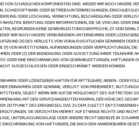
FREI VON SCHÄDLICHEN KOMPONENTEN SIND. WEDER WIR NOCH UNSERE 
VIREN, SCHADSOFTWARE ODER BETRIEBSUNTERBRECHUNGEN, EINSCHLIESSL
ÄNDERUNG ODER LÖSCHUNG, VERNICHTUNG, BESCHÄDIGUNG ODER VERLUST 
INHALTEN. BERATUNG ODER INFORMATIONEN, DIE SIE VON UNS ODER EIN
LTEN, BEGRÜNDEN KEINE GEWÄHRLEISTUNGSANSPRÜCHE, ES SEIN DENN, DI
WEDER WIR NOCH UNSERE VERBUNDENEN UNTERNEHMEN ODER LIZENZGEBE
FGRUND (X) DES VERLUSTS VON VORAUSSICHTLICHEN GEWINNEN ODER 
 (Y) VON INVESTITIONEN, AUFWENDUNGEN ODER VERPFLICHTUNGEN, DIE 
EN ODER (Z) DER BEENDIGUNG ODER AUSSETZUNG IHRER TEILNAHME A
LUSS ODER EINE EINSCHRÄNKUNG VON GEWÄHRLEISTUNGEN, HAFTUNGEN O
NICHT AUSGESCHLOSSEN ODER EINGESCHRÄNKT WERDEN KÖNNEN.
EHMEN ODER LIZENZGEBER HAFTEN FÜR MITTELBARE, NEBEN- ODER FOL
R EINNAHMEN ODER GEWINNE, VERLUST VON FIRMENWERT, NUTZUNGSAU
TSTEHEN, SELBST WENN WIR AUF DIE MÖGLICHKEIT DES AUFTRETENS S
MENHANG MIT DEN SERVICEANGEBOTEN MAXIMAL DER HÖHE DES GESAMT
M ZEITPUNKT DES EREIGNISSES, DAS ZU DEM ZULETZT ENTSTANDENEN 
ERGÜTUNGEN. SIE VERZICHTEN HIERMIT AUF ETWAIGE RECHTE UND RECHT
KLAGE, UNTERLASSUNGSKLAGE ODER ANDERE RECHTSBEHELFE IM ZUSAMME
NE EINSCHRÄNKUNG VON HAFTUNGEN, DIE NACH DEN ANWENDBAREN GESE