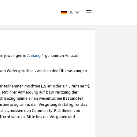
DE
en jeweiligen in
Anhang 1
genannten Amazon-
e von Widersprüchen zwischen den Übersetzungen
er teilnehmen möchten („
Sie
“ oder ein „
Partner
“),
. Mit Ihrer Anmeldung auf bzw. Nutzung der
durch Bezugnahme einen wesentlichen Bestandteil
 Partnerprogramm, den Vergütungskatalog für das
ichst, müssen den Community-Richtlinien von
fernt werden. Bitte lies die Vorgaben und