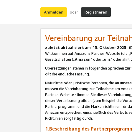
Anmelden
Registrieren
oder
Vereinbarung zur Teil
zuletzt aktualisiert am
:
15. Oktober 2025
(De
Willkommen auf Amazons Partner-Website (die „
Gesellschaften („
Amazon
“ oder „
uns
“ oder ähnl
Übersetzungen stehen in folgenden Sprachen zur 
gilt die englische Fassung.
Natürliche oder juristische Personen, die an uns
müssen die Vereinbarung zur Teilnahme am Amaz
Partner-Website stimmen Sie dieser Vereinbarung,
dieser Vereinbarung bilden (zum Beispiel die Vo
Partnerprogramm und die Markenrichtlinien für da
Amazon entsprechen, einschließlich des Verbots vo
Richtlinien sorgfältig durch.
1.Beschreibung des Partnerprogra