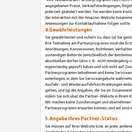
angegebenen Preise, Verkaufsbedingungen, Regeln
jederzeit geändert werden. Sie werden keine Konta
der Interaktion mit der Amazon-Website zusamme
Anweisungen zur Kontaktaufnahme folgen sollte.
4.Gewährleistungen
Sie gewährleisten und sichern zu, dass (a) Sie g
Ihre Teilnahme am Partnerprogramm noch die Erst
Anordnungen, Konzessionen, Richtlinien, Verhalten
zuständigen Behörde (einschließlich der Bestimmu
abschließen dürfen (also z. B. nicht minderjährig
eigenständig geprüft haben und sich nicht auf Zusi
Partnerprogramm teilnehmen und keine Servicean
unterliegen, in dem Sie Serviceangebote wahrneh
Ausfuhr- und Wiederausfuhrbeschränkungen einhal
gelten, und (g) die Angaben, die Sie im Zusammen
indem Sie sich über die Partner-Website in Ihrem
Wir machen keine Zusicherungen und übernehmen 
Partnerprogramm erwarten können, und wir sind n
5.Angabe Ihres Partner-Status
Sie müssen auf Ihrer Website bzw. an jeder ander
deutlich den folgenden oder einen im Wesentlichen