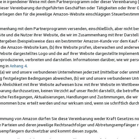
e in irgendeiner Weise mit dem Partnerprogramm oder dieser Vereinbarung (ei
ieser Vereinbarung durchgeführten Geschäften oder Tätigkeiten oder Ihrer 
liegen den für die jeweilige Amazon-Website einschlägigen Steuerbestim
mmenhang mit dem Partnerprogramm versenden, einschließlich, aber nicht be
site und die Nutzer Ihrer Website, die wir im Zusammenhang mit Ihrer Darst
itergeben (beispielsweise dass ein bestimmter Amazon-Kunde vor dem Kauf
uf die Amazon-Website kam, (b) Ihre Website prüfen, überwachen und anderwei
r Website dargestelltes Logo und die auf Ihrer Website dargestellte Impleme
reproduzieren, verbreiten und darstellen. Informationen darüber, wie wir per
ng in
Anhang 4
.
 (a) wir und unsere verbundenen Unternehmen jederzeit (mittelbar oder unmit
ng festgelegten Bedingungen abweichen, (b) wir und unsere verbundenen Unte
 Ähnlichkeit mit Ihrer Website aufweisen bzw. mit Ihrer Website im Wettbewer
barung durchzusetzen, keinen Verzicht auf unser Recht darstellt, die betrof
liche Festlegungen, Aktualisierungen, Handlungen und Zustimmungen, die wi
enommen bzw. erteilt werden und nur wirksam sind, wenn sie schriftlich dur
stimmung von Amazon dürfen Sie diese Vereinbarung weder Kraft Gesetzes no
die Parteien und deren jeweilige Rechtsnachfolger und Abtretungsempfänger 
ngsempfängern durchsetzbar und kommt diesen zugute.