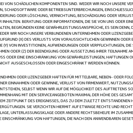
FREI VON SCHÄDLICHEN KOMPONENTEN SIND. WEDER WIR NOCH UNSERE 
VIREN, SCHADSOFTWARE ODER BETRIEBSUNTERBRECHUNGEN, EINSCHLIESSL
ÄNDERUNG ODER LÖSCHUNG, VERNICHTUNG, BESCHÄDIGUNG ODER VERLUST 
INHALTEN. BERATUNG ODER INFORMATIONEN, DIE SIE VON UNS ODER EIN
LTEN, BEGRÜNDEN KEINE GEWÄHRLEISTUNGSANSPRÜCHE, ES SEIN DENN, DI
WEDER WIR NOCH UNSERE VERBUNDENEN UNTERNEHMEN ODER LIZENZGEBE
FGRUND (X) DES VERLUSTS VON VORAUSSICHTLICHEN GEWINNEN ODER 
 (Y) VON INVESTITIONEN, AUFWENDUNGEN ODER VERPFLICHTUNGEN, DIE 
EN ODER (Z) DER BEENDIGUNG ODER AUSSETZUNG IHRER TEILNAHME A
LUSS ODER EINE EINSCHRÄNKUNG VON GEWÄHRLEISTUNGEN, HAFTUNGEN O
NICHT AUSGESCHLOSSEN ODER EINGESCHRÄNKT WERDEN KÖNNEN.
EHMEN ODER LIZENZGEBER HAFTEN FÜR MITTELBARE, NEBEN- ODER FOL
R EINNAHMEN ODER GEWINNE, VERLUST VON FIRMENWERT, NUTZUNGSAU
TSTEHEN, SELBST WENN WIR AUF DIE MÖGLICHKEIT DES AUFTRETENS S
MENHANG MIT DEN SERVICEANGEBOTEN MAXIMAL DER HÖHE DES GESAMT
M ZEITPUNKT DES EREIGNISSES, DAS ZU DEM ZULETZT ENTSTANDENEN 
ERGÜTUNGEN. SIE VERZICHTEN HIERMIT AUF ETWAIGE RECHTE UND RECHT
KLAGE, UNTERLASSUNGSKLAGE ODER ANDERE RECHTSBEHELFE IM ZUSAMME
NE EINSCHRÄNKUNG VON HAFTUNGEN, DIE NACH DEN ANWENDBAREN GESE