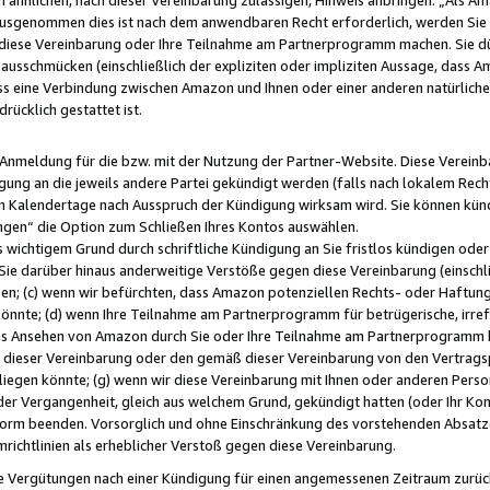
usgenommen dies ist nach dem anwendbaren Recht erforderlich, werden Sie 
f diese Vereinbarung oder Ihre Teilnahme am Partnerprogramm machen. Sie d
usschmücken (einschließlich der expliziten oder impliziten Aussage, dass A
 eine Verbindung zwischen Amazon und Ihnen oder einer anderen natürlichen 
rücklich gestattet ist.
r Anmeldung für die bzw. mit der Nutzung der Partner-Website. Diese Vereinb
gung an die jeweils andere Partei gekündigt werden (falls nach lokalem Rech
n Kalendertage nach Ausspruch der Kündigung wirksam wird. Sie können kündi
ngen“ die Option zum Schließen Ihres Kontos auswählen.
 wichtigem Grund durch schriftliche Kündigung an Sie fristlos kündigen oder I
 Sie darüber hinaus anderweitige Verstöße gegen diese Vereinbarung (einschli
ben; (c) wenn wir befürchten, dass Amazon potenziellen Rechts- oder Haftu
nnte; (d) wenn Ihre Teilnahme am Partnerprogramm für betrügerische, irref
das Ansehen von Amazon durch Sie oder Ihre Teilnahme am Partnerprogramm b
ieser Vereinbarung oder den gemäß dieser Vereinbarung von den Vertragspa
liegen könnte; (g) wenn wir diese Vereinbarung mit Ihnen oder anderen Perso
 der Vergangenheit, gleich aus welchem Grund, gekündigt hatten (oder Ihr Ko
rm beenden. Vorsorglich und ohne Einschränkung des vorstehenden Absatzes
richtlinien als erheblicher Verstoß gegen diese Vereinbarung.
e Vergütungen nach einer Kündigung für einen angemessenen Zeitraum zurückb