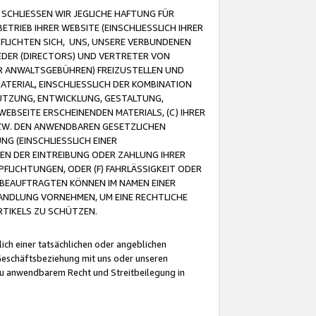
CHLIESSEN WIR JEGLICHE HAFTUNG FÜR
TRIEB IHRER WEBSITE (EINSCHLIESSLICH IHRER
FLICHTEN SICH, UNS, UNSERE VERBUNDENEN
EDER (DIRECTORS) UND VERTRETER VON
R ANWALTSGEBÜHREN) FREIZUSTELLEN UND
ATERIAL, EINSCHLIESSLICH DER KOMBINATION
NUTZUNG, ENTWICKLUNG, GESTALTUNG,
EBSEITE ERSCHEINENDEN MATERIALS, (C) IHRER
ZW. DEN ANWENDBAREN GESETZLICHEN
NG (EINSCHLIESSLICH EINER
BEN DER EINTREIBUNG ODER ZAHLUNG IHRER
LICHTUNGEN, ODER (F) FAHRLÄSSIGKEIT ODER
 BEAUFTRAGTEN KÖNNEN IM NAMEN EINER
HANDLUNG VORNEHMEN, UM EINE RECHTLICHE
TIKELS ZU SCHÜTZEN.
ich einer tatsächlichen oder angeblichen
Geschäftsbeziehung mit uns oder unseren
u anwendbarem Recht und Streitbeilegung in