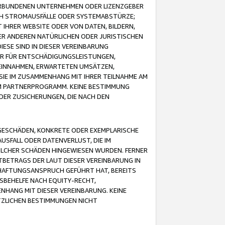
VERBUNDENEN UNTERNEHMEN ODER LIZENZGEBER
ICH STROMAUSFÄLLE ODER SYSTEMABSTÜRZE;
IHRER WEBSITE ODER VON DATEN, BILDERN,
ER ANDEREN NATÜRLICHEN ODER JURISTISCHEN
ESE SIND IN DIESER VEREINBARUNG
R FÜR ENTSCHÄDIGUNGSLEISTUNGEN,
EINNAHMEN, ERWARTETEN UMSÄTZEN,
SIE IM ZUSAMMENHANG MIT IHRER TEILNAHME AM
M PARTNERPROGRAMM. KEINE BESTIMMUNG
DER ZUSICHERUNGEN, DIE NACH DEN
GESCHÄDEN, KONKRETE ODER EXEMPLARISCHE
SFALL ODER DATENVERLUST, DIE IM
OLCHER SCHÄDEN HINGEWIESEN WURDEN. FERNER
BETRAGS DER LAUT DIESER VEREINBARUNG IN
HAFTUNGSANSPRUCH GEFÜHRT HAT, BEREITS
SBEHELFE NACH EQUITY-RECHT,
NHANG MIT DIESER VEREINBARUNG. KEINE
TZLICHEN BESTIMMUNGEN NICHT