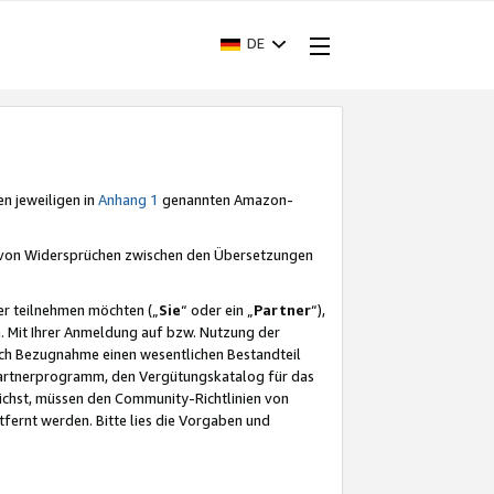
DE
en jeweiligen in
Anhang 1
genannten Amazon-
e von Widersprüchen zwischen den Übersetzungen
er teilnehmen möchten („
Sie
“ oder ein „
Partner
“),
. Mit Ihrer Anmeldung auf bzw. Nutzung der
durch Bezugnahme einen wesentlichen Bestandteil
 Partnerprogramm, den Vergütungskatalog für das
ichst, müssen den Community-Richtlinien von
fernt werden. Bitte lies die Vorgaben und