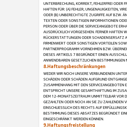
UNTERBRECHUNG, KORREKT, FEHLERFREI ODER 
HAFTEN FÜR: (A) FEHLER, UNGENAUIGKEITEN, 
ODER (B) UNBERECHTIGTE ZUGRIFFE AUF BZW. 
TEXTEN ODER SONSTIGEN INFORMATIONEN ODER 
PERSON ODER ÜBER DIE SERVICEANGEBOTE ERHA
AUSDRÜCKLICH VORGESEHEN. FERNER HAFTEN 
RÜCKERSTATTUNGEN ODER SCHADENSERSATZ AU
FIRMENWERT ODER SONSTIGEN VORTEILEN SOWIE
PARTNERPROGRAMM VORNEHMEN BZW. ÜBERNEHM
DIESES ARTIKELS 7 BEGRÜNDET EINEN AUSSCH
ANWENDBAREN GESETZLICHEN BESTIMMUNGEN 
8.Haftungsbeschränkungen
WEDER WIR NOCH UNSERE VERBUNDENEN UNTERN
SCHÄDEN ODER SCHÄDEN AUFGRUND ENTGANGENE
ZUSAMMENHANG MIT DEN SERVICEANGEBOTEN EN
ENTSPRICHT UNSERE GESAMTHAFTUNG IM ZUSAM
DEM 12-MONATSZEITRAUM UNMITTELBAR VOR DE
GEZAHLTEN ODER NOCH AN SIE ZU ZAHLENDEN V
EINSCHLIESSLICH DES RECHTS AUF ERFÜLLUNGS
BESTIMMUNG DIESES ABSATZES BEGRÜNDET EI
EINGESCHRÄNKT WERDEN KÖNNEN.
9.Haftungsfreistellung