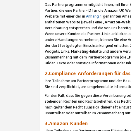
Das Partnerprogramm ermöglicht Ihnen, mit Ihrer W
Partner, die eine Partner-ID für die Amazon UK W
Website mit einer der in
Anhang 1
genannten Amazon
enthaltenen Website (jeweils eine „
Amazon-Webs
Vereinbarung entsprechen und die von uns bereitg
Wenn unsere Kunden die Partner-Links anklicken 
andere Handlungen vornehmen, können Sie eine Ver
der dort festgelegten Einschränkungen) erhalten. 
Widgets, Links, Marketing-Inhalte und andere Ver
Zusammenhang mit dem Partnerprogramm (die „
Bilder, Texte oder sonstige Informationen oder In
2.Compliance-Anforderungen für d
Ihre Teilnahme am Partnerprogramm und der Bezug 
Sie sind verpflichtet, uns umgehend alle Informat
Für den Fall, dass Sie gegen diese Vereinbarung 
stehenden Rechten und Rechtsbehelfen, das Recht
nach geltendem Recht zulässig) dauerhaft einzus
unmittelbar oder mittelbar im Zusammenhang mit
3.Amazon-Kunden
Ihre Teilnahme am Partnerprogramm führt nicht d