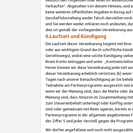
Verkäufen“. Abgesehen von diesem Hinweis, und a
keine weiteren öffentlichen Angaben in Bezug au
Geschäftsbeziehung weder falsch darstellen noch a
und Sie werden weder erklären noch andeuten, dass
dies ist gemäß der vorliegenden Vereinbarung ausd
6.Laufzeit und Kündigung
Die Laufzeit dieser Vereinbarung beginnt mit Ihre
oder aus wichtigem Grund durch schriftliche Kündi
Gerichtswegs), wobei eine solche Kündigung siebe
Ihrem Konto einloggen und unter „Kontoeinstellu
Ferner können wir diese Vereinbarung jederzeit aus
dieser Vereinbarung erheblich verletzen; (b) wenn
Tagen nach unserer Benachrichtigung an Sie behe
Teilnahme am Partnerprogramm ausgesetzt sein kö
wenn wir der Meinung sind, dass die Marke oder 
Meinung sind, dass Amazon im Zusammenhang mit d
zum Steuereinbehalt unterliegt oder künftig unter
sind oder gemeinsam mit Ihnen agieren, bereits in
Partnerprogramm in der allgemein angebotenen Fo
der Ziffer 5 und jeder Verstoß gegen die Programm
Wir dürfen angefallene und noch nicht ausgezahlt