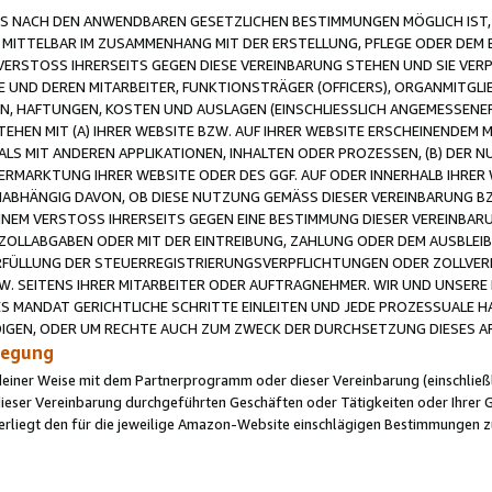
 NACH DEN ANWENDBAREN GESETZLICHEN BESTIMMUNGEN MÖGLICH IST, S
MITTELBAR IM ZUSAMMENHANG MIT DER ERSTELLUNG, PFLEGE ODER DEM BE
ERSTOSS IHRERSEITS GEGEN DIESE VEREINBARUNG STEHEN UND SIE VERP
UND DEREN MITARBEITER, FUNKTIONSTRÄGER (OFFICERS), ORGANMITGLI
N, HAFTUNGEN, KOSTEN UND AUSLAGEN (EINSCHLIESSLICH ANGEMESSENE
HEN MIT (A) IHRER WEBSITE BZW. AUF IHRER WEBSITE ERSCHEINENDEM M
LS MIT ANDEREN APPLIKATIONEN, INHALTEN ODER PROZESSEN, (B) DER 
RMARKTUNG IHRER WEBSITE ODER DES GGF. AUF ODER INNERHALB IHRER W
ABHÄNGIG DAVON, OB DIESE NUTZUNG GEMÄSS DIESER VEREINBARUNG B
EINEM VERSTOSS IHRERSEITS GEGEN EINE BESTIMMUNG DIESER VEREINBARU
D ZOLLABGABEN ODER MIT DER EINTREIBUNG, ZAHLUNG ODER DEM AUSBLEI
FÜLLUNG DER STEUERREGISTRIERUNGSVERPFLICHTUNGEN ODER ZOLLVERPF
W. SEITENS IHRER MITARBEITER ODER AUFTRAGNEHMER. WIR UND UNSERE
ES MANDAT GERICHTLICHE SCHRITTE EINLEITEN UND JEDE PROZESSUALE 
GEN, ODER UM RECHTE AUCH ZUM ZWECK DER DURCHSETZUNG DIESES AR
ilegung
endeiner Weise mit dem Partnerprogramm oder dieser Vereinbarung (einschließl
ieser Vereinbarung durchgeführten Geschäften oder Tätigkeiten oder Ihrer 
iegt den für die jeweilige Amazon-Website einschlägigen Bestimmungen z