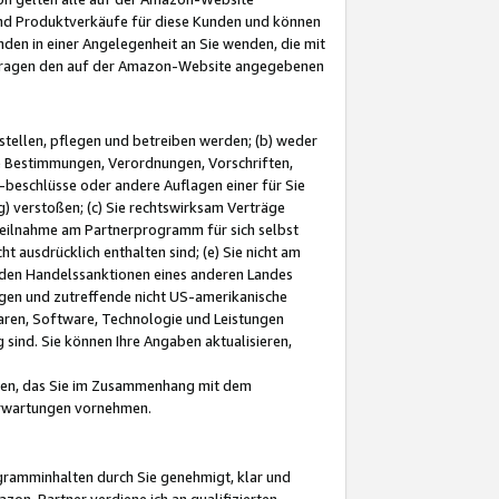
und Produktverkäufe für diese Kunden und können
nden in einer Angelegenheit an Sie wenden, die mit
e-Fragen den auf der Amazon-Website angegebenen
stellen, pflegen und betreiben werden; (b) weder
e Bestimmungen, Verordnungen, Vorschriften,
-beschlüsse oder andere Auflagen einer für Sie
 verstoßen; (c) Sie rechtswirksam Verträge
r Teilnahme am Partnerprogramm für sich selbst
t ausdrücklich enthalten sind; (e) Sie nicht am
den Handelssanktionen eines anderen Landes
gen und zutreffende nicht US-amerikanische
ren, Software, Technologie und Leistungen
sind. Sie können Ihre Angaben aktualisieren,
men, das Sie im Zusammenhang mit dem
 Erwartungen vornehmen.
ogramminhalten durch Sie genehmigt, klar und
zon-Partner verdiene ich an qualifizierten