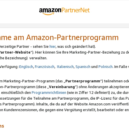
nahme am Amazon-Partnerprogramm
rzeitige Partner - sehen Sie
hier
, was sich geändert hat).
Partner-Website
“). Hier können Sie Ihre Marketing-Partner-Beziehung zu d
iche Bezeichnung) verwalten.
Verfügung :
Englisch
,
Französisch
,
Italienisch
,
Spanisch
und
Polnisch
. Im Fall
erem Marketing-Partner-Programm (das „
Partnerprogramm
“) teilnehmen od
on-Partnerprogramm (diese „
Vereinbarung
“) ohne Änderungen akzeptieren
 einschließlich den
Programmrichtlinien
(wie in Ziffer 12 definiert) zu, die 
raussetzungen für die Teilnahme am Partnerprogramm, die IP-Lizenz für das
s Partnerprogramm). Inhalte, die du auf der Website Amazon.com veröffentl
n Kundenrezensionen, die gegen eine Vergütung erstellt, bearbeitet oder ent
mms