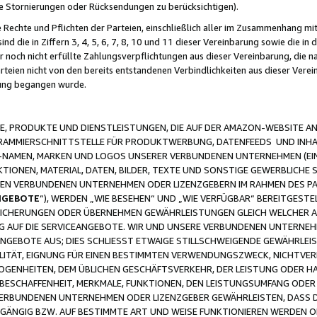
ge Stornierungen oder Rücksendungen zu berücksichtigen).
 Rechte und Pflichten der Parteien, einschließlich aller im Zusammenhang m
 die in Ziffern 3, 4, 5, 6, 7, 8, 10 und 11 dieser Vereinbarung sowie die in
er noch nicht erfüllte Zahlungsverpflichtungen aus dieser Vereinbarung, die
arteien nicht von den bereits entstandenen Verbindlichkeiten aus dieser Ver
gung begangen wurde.
 PRODUKTE UND DIENSTLEISTUNGEN, DIE AUF DER AMAZON-WEBSITE AN
GRAMMIERSCHNITTSTELLE FÜR PRODUKTWERBUNG, DATENFEEDS UND INH
-NAMEN, MARKEN UND LOGOS UNSERER VERBUNDENEN UNTERNEHMEN (EIN
IONEN, MATERIAL, DATEN, BILDER, TEXTE UND SONSTIGE GEWERBLICHE 
EREN VERBUNDENEN UNTERNEHMEN ODER LIZENZGEBERN IM RAHMEN DES 
NGEBOTE
“), WERDEN „WIE BESEHEN“ UND „WIE VERFÜGBAR“ BEREITGEST
CHERUNGEN ODER ÜBERNEHMEN GEWÄHRLEISTUNGEN GLEICH WELCHER AR
ZUG AUF DIE SERVICEANGEBOTE. WIR UND UNSERE VERBUNDENEN UNTERNEH
ANGEBOTE AUS; DIES SCHLIESST ETWAIGE STILLSCHWEIGENDE GEWÄHRLE
LITÄT, EIGNUNG FÜR EINEN BESTIMMTEN VERWENDUNGSZWECK, NICHTVER
OGENHEITEN, DEM ÜBLICHEN GESCHÄFTSVERKEHR, DER LEISTUNG ODER H
 BESCHAFFENHEIT, MERKMALE, FUNKTIONEN, DEN LEISTUNGSUMFANG ODER
VERBUNDENEN UNTERNEHMEN ODER LIZENZGEBER GEWÄHRLEISTEN, DASS D
HGÄNGIG BZW. AUF BESTIMMTE ART UND WEISE FUNKTIONIEREN WERDEN 