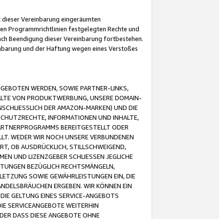
it dieser Vereinbarung eingeräumten
 den Programmrichtlinien festgelegten Rechte und
 nach Beendigung dieser Vereinbarung fortbestehen.
einbarung und der Haftung wegen eines Verstoßes
GEBOTEN WERDEN, SOWIE PARTNER-LINKS,
ALTE VON PRODUKTWERBUNG, UNSERE DOMAIN-
SCHLIESSLICH DER AMAZON-MARKEN) UND DIE
SCHUTZRECHTE, INFORMATIONEN UND INHALTE,
PARTNERPROGRAMMS BEREITGESTELLT ODER
ELLT. WEDER WIR NOCH UNSERE VERBUNDENEN
T, OB AUSDRÜCKLICH, STILLSCHWEIGEND,
MEN UND LIZENZGEBER SCHLIESSEN JEGLICHE
ISTUNGEN BEZÜGLICH RECHTSMÄNGELN,
LETZUNG SOWIE GEWÄHRLEISTUNGEN EIN, DIE
ANDELSBRÄUCHEN ERGEBEN. WIR KÖNNEN EIN
 DIE GELTUNG EINES SERVICE-ANGEBOTS
IE SERVICEANGEBOTE WEITERHIN
ODER DASS DIESE ANGEBOTE OHNE