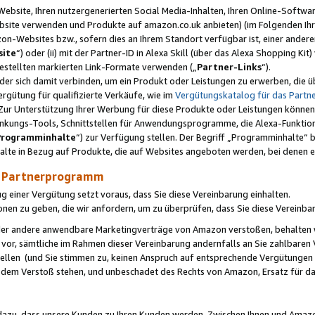
ebsite, Ihren nutzergenerierten Social Media-Inhalten, Ihren Online-Softwar
ebsite verwenden und Produkte auf amazon.co.uk anbieten) (im Folgenden Ihr
-Websites bzw., sofern dies an Ihrem Standort verfügbar ist, einer ander
ite
“) oder (ii) mit der Partner-ID in Alexa Skill (über das Alexa Shopping Ki
estellten markierten Link-Formate verwenden („
Partner-Links
“).
oder sich damit verbinden, um ein Produkt oder Leistungen zu erwerben, di
gütung für qualifizierte Verkäufe, wie im
Vergütungskatalog für das Part
Zur Unterstützung Ihrer Werbung für diese Produkte oder Leistungen können w
linkungs-Tools, Schnittstellen für Anwendungsprogramme, die Alexa-Funktion
Programminhalte
“) zur Verfügung stellen. Der Begriff „Programminhalte“ be
halte in Bezug auf Produkte, die auf Websites angeboten werden, bei denen 
as Partnerprogramm
einer Vergütung setzt voraus, dass Sie diese Vereinbarung einhalten.
ionen zu geben, die wir anfordern, um zu überprüfen, dass Sie diese Vereinba
oder andere anwendbare Marketingverträge von Amazon verstoßen, behalten w
 vor, sämtliche im Rahmen dieser Vereinbarung andernfalls an Sie zahlbare
tellen (und Sie stimmen zu, keinen Anspruch auf entsprechende Vergütungen
 dem Verstoß stehen, und unbeschadet des Rechts von Amazon, Ersatz für 
azu, dass unsere Kunden zu Ihren Kunden werden. Zwischen Ihnen und Amaz