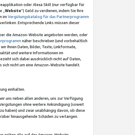
eapplikation oder Alexa Skill (nur verfügbar für
e „
Website
“) Geld zu verdienen, indem Sie Ihre
en im
Vergütungskatalog für das Partnerprogramm
t) verlinken. Entsprechende Links müssen dieser
e über die Amazon-Website angeboten werden, oder
nerprogramm
näher beschrieben (und vorbehaltlich
ir Ihnen Daten, Bilder, Texte, Linkformate,
alität und weitere Informationen im
zieht sich dabei ausdrücklich nicht auf Daten,
es sich nicht um eine Amazon-Website handelt.
rung einhalten.
ir uns neben allen anderen, uns zur Verfügung
n Vergütungen ohne weitere Ankündigung (soweit
 zu haben) und zwar unabhängig davon, ob diese
darüber hinausgehende Schäden zu verlangen.
on gelten alle auf der Amazon-Website