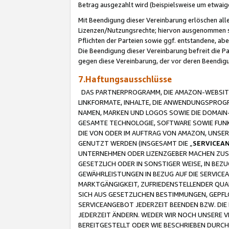
Betrag ausgezahlt wird (beispielsweise um etwai
Mit Beendigung dieser Vereinbarung erlöschen alle
Lizenzen/Nutzungsrechte; hiervon ausgenommen sind
Pflichten der Parteien sowie ggf. entstandene, ab
Die Beendigung dieser Vereinbarung befreit die P
gegen diese Vereinbarung, der vor deren Beendi
7.Haftungsausschlüsse
DAS PARTNERPROGRAMM, DIE AMAZON-WEBSITE,
LINKFORMATE, INHALTE, DIE ANWENDUNGSPRO
NAMEN, MARKEN UND LOGOS SOWIE DIE DOMAIN
GESAMTE TECHNOLOGIE, SOFTWARE SOWIE FUNKT
DIE VON ODER IM AUFTRAG VON AMAZON, UNS
GENUTZT WERDEN (INSGESAMT DIE „
SERVICEA
UNTERNEHMEN ODER LIZENZGEBER MACHEN ZUSI
GESETZLICH ODER IN SONSTIGER WEISE, IN BE
GEWÄHRLEISTUNGEN IN BEZUG AUF DIE SERVICE
MARKTGÄNGIGKEIT, ZUFRIEDENSTELLENDER QUA
SICH AUS GESETZLICHEN BESTIMMUNGEN, GEPFL
SERVICEANGEBOT JEDERZEIT BEENDEN BZW. DIE
JEDERZEIT ÄNDERN. WEDER WIR NOCH UNSERE 
BEREITGESTELLT ODER WIE BESCHRIEBEN DURC