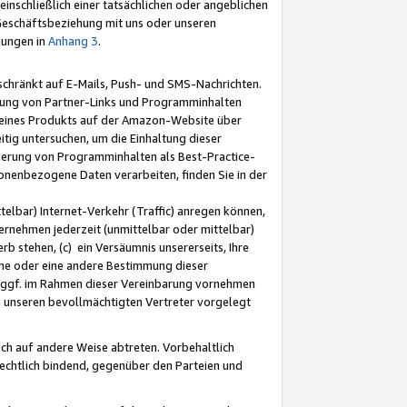
nschließlich einer tatsächlichen oder angeblichen
Geschäftsbeziehung mit uns oder unseren
mungen in
Anhang 3
.
schränkt auf E-Mails, Push- und SMS-Nachrichten.
ellung von Partner-Links und Programminhalten
 eines Produkts auf der Amazon-Website über
tig untersuchen, um die Einhaltung dieser
ntierung von Programminhalten als Best-Practice-
sonenbezogene Daten verarbeiten, finden Sie in der
telbar) Internet-Verkehr (Traffic) anregen können,
rnehmen jederzeit (unmittelbar oder mittelbar)
b stehen, (c) ein Versäumnis unsererseits, Ihre
fene oder eine andere Bestimmung dieser
r ggf. im Rahmen dieser Vereinbarung vornehmen
ch unseren bevollmächtigten Vertreter vorgelegt
ch auf andere Weise abtreten. Vorbehaltlich
rechtlich bindend, gegenüber den Parteien und