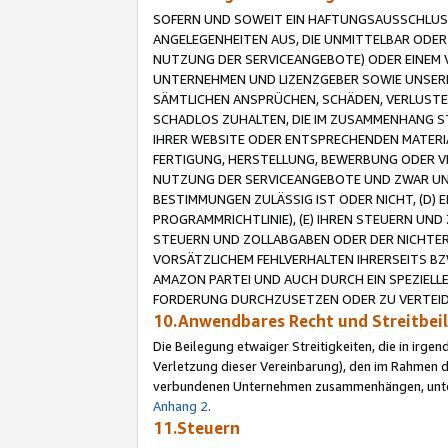
SOFERN UND SOWEIT EIN HAFTUNGSAUSSCHLUSS
ANGELEGENHEITEN AUS, DIE UNMITTELBAR ODER 
NUTZUNG DER SERVICEANGEBOTE) ODER EINEM V
UNTERNEHMEN UND LIZENZGEBER SOWIE UNSERE 
SÄMTLICHEN ANSPRÜCHEN, SCHÄDEN, VERLUSTE
SCHADLOS ZUHALTEN, DIE IM ZUSAMMENHANG STE
IHRER WEBSITE ODER ENTSPRECHENDEN MATERIA
FERTIGUNG, HERSTELLUNG, BEWERBUNG ODER VE
NUTZUNG DER SERVICEANGEBOTE UND ZWAR UN
BESTIMMUNGEN ZULÄSSIG IST ODER NICHT, (D) 
PROGRAMMRICHTLINIE), (E) IHREN STEUERN UN
STEUERN UND ZOLLABGABEN ODER DER NICHTER
VORSÄTZLICHEM FEHLVERHALTEN IHRERSEITS BZ
AMAZON PARTEI UND AUCH DURCH EIN SPEZIELL
FORDERUNG DURCHZUSETZEN ODER ZU VERTEIDI
10.Anwendbares Recht und Streitbe
Die Beilegung etwaiger Streitigkeiten, die in irg
Verletzung dieser Vereinbarung), den im Rahmen d
verbundenen Unternehmen zusammenhängen, unterl
Anhang 2
.
11.Steuern