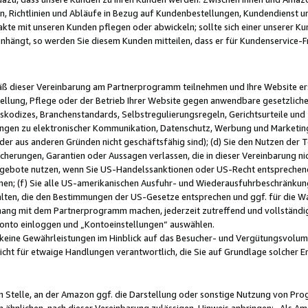
, Richtlinien und Abläufe in Bezug auf Kundenbestellungen, Kundendienst 
kte mit unseren Kunden pflegen oder abwickeln; sollte sich einer unserer Ku
nhängt, so werden Sie diesem Kunden mitteilen, dass er für Kundenservic
emäß dieser Vereinbarung am Partnerprogramm teilnehmen und Ihre Website er
ellung, Pflege oder der Betrieb Ihrer Website gegen anwendbare gesetzlich
skodizes, Branchenstandards, Selbstregulierungsregeln, Gerichtsurteile und 
ngen zu elektronischer Kommunikation, Datenschutz, Werbung und Marketing)
 oder aus anderen Gründen nicht geschäftsfähig sind); (d) Sie den Nutzen de
cherungen, Garantien oder Aussagen verlassen, die in dieser Vereinbarung nich
gebote nutzen, wenn Sie US-Handelssanktionen oder US-Recht entsprechen
men; (f) Sie alle US-amerikanischen Ausfuhr- und Wiederausfuhrbeschränkun
ten, die den Bestimmungen der US-Gesetze entsprechen und ggf. für die Wa
hang mit dem Partnerprogramm machen, jederzeit zutreffend und vollständig 
 Konto einloggen und „Kontoeinstellungen“ auswählen.
keine Gewährleistungen im Hinblick auf das Besucher- und Vergütungsvolu
icht für etwaige Handlungen verantwortlich, die Sie auf Grundlage solcher
en Stelle, an der Amazon ggf. die Darstellung oder sonstige Nutzung von Pr
 ähnlichen, nach dieser Vereinbarung zulässigen, Hinweis anbringen: „Als Ama