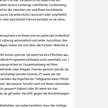
ohne unsere vorherige schriftliche Zustimmung
ürfen die zwischen uns und Ihnen bestehende
mazon Sie unterstützt, sponsert oder empfiehlt)
oder juristischen Person besteht, es sei denn,
arung kann von Ihnen und uns jederzeit ordentlich
t zulässig automatisch und unter Ausschluss des
gen, indem Sie sich über die Partner-Website in
hr Konto sperren: (a) wenn Sie Ihre Pflichten aus
eßlich Programmrichtlinien) nicht innerhalb von 7
ngsansprüchen im Zusammenhang mit Ihrer
ührende oder illegale Zwecke genutzt wurde; (e)
eschädigt werden könnte; (f) wenn wir der
rteien durchgeführten Tätigkeiten einer Pflicht
nen, die unserer Ansicht nach mit Ihnen verbunden
nto gesperrt haben) oder (h) wenn wir das
 (a) gilt jeder Verstoß gegen die Bestimmungen
ehalten, um sicherzustellen, dass der richtige