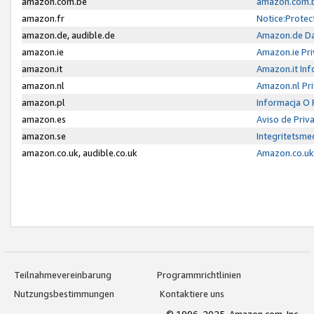
amazon.com.be
amazon.com.b
amazon.fr
Notice:Protec
amazon.de, audible.de
Amazon.de Da
amazon.ie
Amazon.ie Pri
amazon.it
Amazon.it Inf
amazon.nl
Amazon.nl Pri
amazon.pl
Informacja O
amazon.es
Aviso de Priv
amazon.se
Integritetsm
amazon.co.uk, audible.co.uk
Amazon.co.uk 
Teilnahmevereinbarung
Programmrichtlinien
Nutzungsbestimmungen
Kontaktiere uns