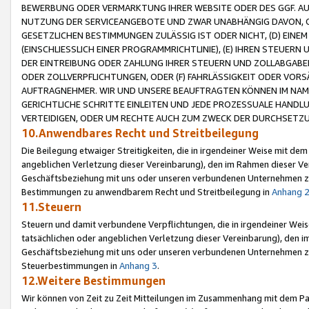
BEWERBUNG ODER VERMARKTUNG IHRER WEBSITE ODER DES GGF. AUF 
NUTZUNG DER SERVICEANGEBOTE UND ZWAR UNABHÄNGIG DAVON, O
GESETZLICHEN BESTIMMUNGEN ZULÄSSIG IST ODER NICHT, (D) EINE
(EINSCHLIESSLICH EINER PROGRAMMRICHTLINIE), (E) IHREN STEUER
DER EINTREIBUNG ODER ZAHLUNG IHRER STEUERN UND ZOLLABGAB
ODER ZOLLVERPFLICHTUNGEN, ODER (F) FAHRLÄSSIGKEIT ODER VORS
AUFTRAGNEHMER. WIR UND UNSERE BEAUFTRAGTEN KÖNNEN IM NAME
GERICHTLICHE SCHRITTE EINLEITEN UND JEDE PROZESSUALE HAND
VERTEIDIGEN, ODER UM RECHTE AUCH ZUM ZWECK DER DURCHSETZU
10.Anwendbares Recht und Streitbeilegung
Die Beilegung etwaiger Streitigkeiten, die in irgendeiner Weise mit de
angeblichen Verletzung dieser Vereinbarung), den im Rahmen dieser Ve
Geschäftsbeziehung mit uns oder unseren verbundenen Unternehmen zu
Bestimmungen zu anwendbarem Recht und Streitbeilegung in
Anhang 
11.Steuern
Steuern und damit verbundene Verpflichtungen, die in irgendeiner Wei
tatsächlichen oder angeblichen Verletzung dieser Vereinbarung), den 
Geschäftsbeziehung mit uns oder unseren verbundenen Unternehmen z
Steuerbestimmungen in
Anhang 3
.
12.Weitere Bestimmungen
Wir können von Zeit zu Zeit Mitteilungen im Zusammenhang mit dem Par