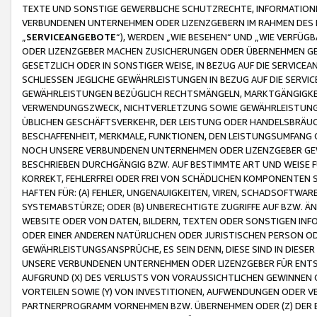
TEXTE UND SONSTIGE GEWERBLICHE SCHUTZRECHTE, INFORMATIONE
VERBUNDENEN UNTERNEHMEN ODER LIZENZGEBERN IM RAHMEN DES
„
SERVICEANGEBOTE
“), WERDEN „WIE BESEHEN“ UND „WIE VERFÜ
ODER LIZENZGEBER MACHEN ZUSICHERUNGEN ODER ÜBERNEHMEN GEW
GESETZLICH ODER IN SONSTIGER WEISE, IN BEZUG AUF DIE SERVI
SCHLIESSEN JEGLICHE GEWÄHRLEISTUNGEN IN BEZUG AUF DIE SERVI
GEWÄHRLEISTUNGEN BEZÜGLICH RECHTSMÄNGELN, MARKTGÄNGIGKEIT
VERWENDUNGSZWECK, NICHTVERLETZUNG SOWIE GEWÄHRLEISTUNGEN 
ÜBLICHEN GESCHÄFTSVERKEHR, DER LEISTUNG ODER HANDELSBRÄUCH
BESCHAFFENHEIT, MERKMALE, FUNKTIONEN, DEN LEISTUNGSUMFANG 
NOCH UNSERE VERBUNDENEN UNTERNEHMEN ODER LIZENZGEBER GEWÄ
BESCHRIEBEN DURCHGÄNGIG BZW. AUF BESTIMMTE ART UND WEISE
KORREKT, FEHLERFREI ODER FREI VON SCHÄDLICHEN KOMPONENTEN
HAFTEN FÜR: (A) FEHLER, UNGENAUIGKEITEN, VIREN, SCHADSOFTW
SYSTEMABSTÜRZE; ODER (B) UNBERECHTIGTE ZUGRIFFE AUF BZW. 
WEBSITE ODER VON DATEN, BILDERN, TEXTEN ODER SONSTIGEN INF
ODER EINER ANDEREN NATÜRLICHEN ODER JURISTISCHEN PERSON OD
GEWÄHRLEISTUNGSANSPRÜCHE, ES SEIN DENN, DIESE SIND IN DIES
UNSERE VERBUNDENEN UNTERNEHMEN ODER LIZENZGEBER FÜR EN
AUFGRUND (X) DES VERLUSTS VON VORAUSSICHTLICHEN GEWINNEN
VORTEILEN SOWIE (Y) VON INVESTITIONEN, AUFWENDUNGEN ODER VE
PARTNERPROGRAMM VORNEHMEN BZW. ÜBERNEHMEN ODER (Z) DER 