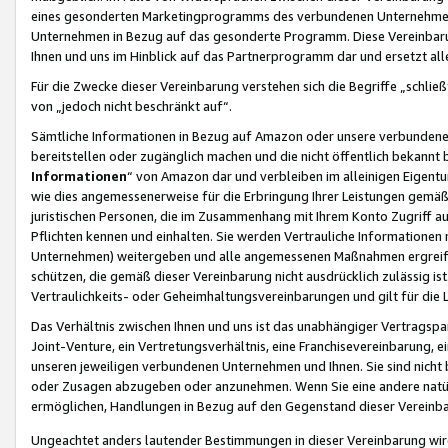
eines gesonderten Marketingprogramms des verbundenen Unternehmens
Unternehmen in Bezug auf das gesonderte Programm. Diese Vereinbarung
Ihnen und uns im Hinblick auf das Partnerprogramm dar und ersetzt al
Für die Zwecke dieser Vereinbarung verstehen sich die Begriffe „schließ
von „jedoch nicht beschränkt auf“.
Sämtliche Informationen in Bezug auf Amazon oder unsere verbunde
bereitstellen oder zugänglich machen und die nicht öffentlich bekannt bz
Informationen
“ von Amazon dar und verbleiben im alleinigen Eigent
wie dies angemessenerweise für die Erbringung Ihrer Leistungen gemäß d
juristischen Personen, die im Zusammenhang mit Ihrem Konto Zugriff au
Pflichten kennen und einhalten. Sie werden Vertrauliche Informationen 
Unternehmen) weitergeben und alle angemessenen Maßnahmen ergreifen
schützen, die gemäß dieser Vereinbarung nicht ausdrücklich zulässig is
Vertraulichkeits- oder Geheimhaltungsvereinbarungen und gilt für die
Das Verhältnis zwischen Ihnen und uns ist das unabhängiger Vertragspa
Joint-Venture, ein Vertretungsverhältnis, eine Franchisevereinbarung, 
unseren jeweiligen verbundenen Unternehmen und Ihnen. Sie sind ni
oder Zusagen abzugeben oder anzunehmen. Wenn Sie eine andere natürli
ermöglichen, Handlungen in Bezug auf den Gegenstand dieser Vereinbar
Ungeachtet anders lautender Bestimmungen in dieser Vereinbarung wird