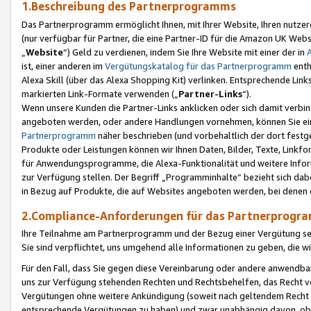
1.Beschreibung des Partnerprogramms
Das Partnerprogramm ermöglicht Ihnen, mit Ihrer Website, Ihren nutzer
(nur verfügbar für Partner, die eine Partner-ID für die Amazon UK We
„
Website
“) Geld zu verdienen, indem Sie Ihre Website mit einer der in
ist, einer anderen im
Vergütungskatalog für das Partnerprogramm
enth
Alexa Skill (über das Alexa Shopping Kit) verlinken. Entsprechende Lin
markierten Link-Formate verwenden („
Partner-Links
“).
Wenn unsere Kunden die Partner-Links anklicken oder sich damit verbi
angeboten werden, oder andere Handlungen vornehmen, können Sie eine
Partnerprogramm
näher beschrieben (und vorbehaltlich der dort festg
Produkte oder Leistungen können wir Ihnen Daten, Bilder, Texte, Linkfo
für Anwendungsprogramme, die Alexa-Funktionalität und weitere Inf
zur Verfügung stellen. Der Begriff „Programminhalte“ bezieht sich dabe
in Bezug auf Produkte, die auf Websites angeboten werden, bei denen 
2.Compliance-Anforderungen für das Partnerprog
Ihre Teilnahme am Partnerprogramm und der Bezug einer Vergütung setz
Sie sind verpflichtet, uns umgehend alle Informationen zu geben, die w
Für den Fall, dass Sie gegen diese Vereinbarung oder andere anwendba
uns zur Verfügung stehenden Rechten und Rechtsbehelfen, das Recht vo
Vergütungen ohne weitere Ankündigung (soweit nach geltendem Recht z
entsprechende Vergütungen zu haben) und zwar unabhängig davon, ob 