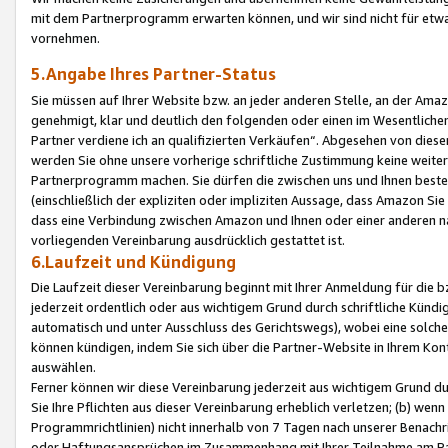
mit dem Partnerprogramm erwarten können, und wir sind nicht für etwa
vornehmen.
5.Angabe Ihres Partner-Status
Sie müssen auf Ihrer Website bzw. an jeder anderen Stelle, an der Am
genehmigt, klar und deutlich den folgenden oder einen im Wesentlichen
Partner verdiene ich an qualifizierten Verkäufen“. Abgesehen von die
werden Sie ohne unsere vorherige schriftliche Zustimmung keine weite
Partnerprogramm machen. Sie dürfen die zwischen uns und Ihnen best
(einschließlich der expliziten oder impliziten Aussage, dass Amazon Si
dass eine Verbindung zwischen Amazon und Ihnen oder einer anderen natü
vorliegenden Vereinbarung ausdrücklich gestattet ist.
6.Laufzeit und Kündigung
Die Laufzeit dieser Vereinbarung beginnt mit Ihrer Anmeldung für die 
jederzeit ordentlich oder aus wichtigem Grund durch schriftliche Kündi
automatisch und unter Ausschluss des Gerichtswegs), wobei eine solch
können kündigen, indem Sie sich über die Partner-Website in Ihrem Ko
auswählen.
Ferner können wir diese Vereinbarung jederzeit aus wichtigem Grund dur
Sie Ihre Pflichten aus dieser Vereinbarung erheblich verletzen; (b) wen
Programmrichtlinien) nicht innerhalb von 7 Tagen nach unserer Benachr
oder Haftungsansprüchen im Zusammenhang mit Ihrer Teilnahme am Pa