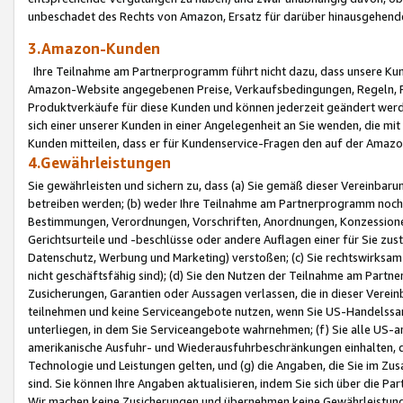
unbeschadet des Rechts von Amazon, Ersatz für darüber hinausgehen
3.Amazon-Kunden
Ihre Teilnahme am Partnerprogramm führt nicht dazu, dass unsere Kun
Amazon-Website angegebenen Preise, Verkaufsbedingungen, Regeln, Ri
Produktverkäufe für diese Kunden und können jederzeit geändert werde
sich einer unserer Kunden in einer Angelegenheit an Sie wenden, die 
Kunden mitteilen, dass er für Kundenservice-Fragen den auf der Ama
4.Gewährleistungen
Sie gewährleisten und sichern zu, dass (a) Sie gemäß dieser Vereinba
betreiben werden; (b) weder Ihre Teilnahme am Partnerprogramm noch d
Bestimmungen, Verordnungen, Vorschriften, Anordnungen, Konzessionen,
Gerichtsurteile und -beschlüsse oder andere Auflagen einer für Sie zu
Datenschutz, Werbung und Marketing) verstoßen; (c) Sie rechtswirksam 
nicht geschäftsfähig sind); (d) Sie den Nutzen der Teilnahme am Partne
Zusicherungen, Garantien oder Aussagen verlassen, die in dieser Verein
teilnehmen und keine Serviceangebote nutzen, wenn Sie US-Handelssa
unterliegen, in dem Sie Serviceangebote wahrnehmen; (f) Sie alle US
amerikanische Ausfuhr- und Wiederausfuhrbeschränkungen einhalten, 
Technologie und Leistungen gelten, und (g) die Angaben, die Sie im 
sind. Sie können Ihre Angaben aktualisieren, indem Sie sich über die 
Wir machen keine Zusicherungen und übernehmen keine Gewährleistun