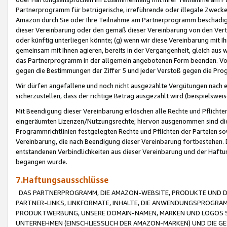
Partnerprogramm für betrügerische, irreführende oder illegale Zwecke
Amazon durch Sie oder Ihre Teilnahme am Partnerprogramm beschädig
dieser Vereinbarung oder den gemäß dieser Vereinbarung von den Vertr
oder künftig unterliegen könnte; (g) wenn wir diese Vereinbarung mit I
gemeinsam mit Ihnen agieren, bereits in der Vergangenheit, gleich aus
das Partnerprogramm in der allgemein angebotenen Form beenden. Vors
gegen die Bestimmungen der Ziffer 5 und jeder Verstoß gegen die Prog
Wir dürfen angefallene und noch nicht ausgezahlte Vergütungen nach 
sicherzustellen, dass der richtige Betrag ausgezahlt wird (beispielsw
Mit Beendigung dieser Vereinbarung erlöschen alle Rechte und Pflichte
eingeräumten Lizenzen/Nutzungsrechte; hiervon ausgenommen sind die in 
Programmrichtlinien festgelegten Rechte und Pflichten der Parteien sow
Vereinbarung, die nach Beendigung dieser Vereinbarung fortbestehen. D
entstandenen Verbindlichkeiten aus dieser Vereinbarung und der Haft
begangen wurde.
7.Haftungsausschlüsse
DAS PARTNERPROGRAMM, DIE AMAZON-WEBSITE, PRODUKTE UND DI
PARTNER-LINKS, LINKFORMATE, INHALTE, DIE ANWENDUNGSPROGR
PRODUKTWERBUNG, UNSERE DOMAIN-NAMEN, MARKEN UND LOGOS S
UNTERNEHMEN (EINSCHLIESSLICH DER AMAZON-MARKEN) UND DIE GE