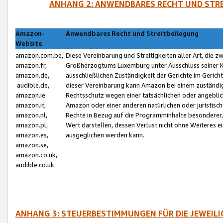
ANHANG 2: ANWENDBARES RECHT UND STRE
Amazon-
Anwendbares Recht und Streitbeilegung
Website
amazon.com.be,
Diese Vereinbarung und Streitigkeiten aller Art, die 
amazon.fr,
Großherzogtums Luxemburg unter Ausschluss seiner Kol
amazon.de,
ausschließlichen Zuständigkeit der Gerichte im Geri
audible.de,
dieser Vereinbarung kann Amazon bei einem zuständig
amazon.ie
Rechtsschutz wegen einer tatsächlichen oder angebli
amazon.it,
Amazon oder einer anderen natürlichen oder juristisc
amazon.nl,
Rechte in Bezug auf die Programminhalte besonderer,
amazon.pl,
Wert darstellen, dessen Verlust nicht ohne Weiteres e
amazon.es,
ausgeglichen werden kann.
amazon.se,
amazon.co.uk,
audible.co.uk
ANHANG 3: STEUERBESTIMMUNGEN FÜR DIE JEWEIL