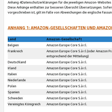
Anhang 4Datenschutzerklärungen für die jeweiligen Amazon-Websites
Diese Anhänge enthalten zur besseren Übersicht Übersetzungen. Sofe
vorgeschrieben ist, gilt im Falle von Abweichungen die englische Fass
ANHANG 1: AMAZON-GESELLSCHAFTEN UND AMAZO
Land
Amazon-Gesellschaft
Belgien
Amazon Europe Core S.à r.l.
Frankreich
Amazon Europe Core S.à r.l.(oder Amazon Fr
entsprechend der Mitteilung)
Deutschland
Amazon Europe Core S.à r.l.
Irland
Amazon Europe Core S.à r.l.
Italien
Amazon Europe Core S.à r.l.
Niederlande
Amazon Europe Core S.à r.l.
Polen
Amazon Europe Core S.à r.l.
Spanien
Amazon Europe Core S.à r.l.
Schweden
Amazon Europe Core S.à r.l.
Vereinigtes Königreich
Amazon Europe Core S.à r.l.