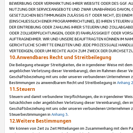
BEWERBUNG ODER VERMARKTUNG IHRER WEBSITE ODER DES GGF. AUF 
NUTZUNG DER SERVICEANGEBOTE UND ZWAR UNABHÄNGIG DAVON, O
GESETZLICHEN BESTIMMUNGEN ZULÄSSIG IST ODER NICHT, (D) EINE
(EINSCHLIESSLICH EINER PROGRAMMRICHTLINIE), (E) IHREN STEUER
DER EINTREIBUNG ODER ZAHLUNG IHRER STEUERN UND ZOLLABGAB
ODER ZOLLVERPFLICHTUNGEN, ODER (F) FAHRLÄSSIGKEIT ODER VORS
AUFTRAGNEHMER. WIR UND UNSERE BEAUFTRAGTEN KÖNNEN IM NAME
GERICHTLICHE SCHRITTE EINLEITEN UND JEDE PROZESSUALE HAND
VERTEIDIGEN, ODER UM RECHTE AUCH ZUM ZWECK DER DURCHSETZU
10.Anwendbares Recht und Streitbeilegung
Die Beilegung etwaiger Streitigkeiten, die in irgendeiner Weise mit de
angeblichen Verletzung dieser Vereinbarung), den im Rahmen dieser Ve
Geschäftsbeziehung mit uns oder unseren verbundenen Unternehmen zu
Bestimmungen zu anwendbarem Recht und Streitbeilegung in
Anhang 
11.Steuern
Steuern und damit verbundene Verpflichtungen, die in irgendeiner Wei
tatsächlichen oder angeblichen Verletzung dieser Vereinbarung), den 
Geschäftsbeziehung mit uns oder unseren verbundenen Unternehmen z
Steuerbestimmungen in
Anhang 3
.
12.Weitere Bestimmungen
Wir können von Zeit zu Zeit Mitteilungen im Zusammenhang mit dem Par