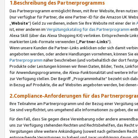
1.Beschreibung des Partnerprogramms
Das Partnerprogramm ermöglicht Ihnen, mit Ihrer Website, Ihren nutzer
(nur verfügbar für Partner, die eine Partner-ID für die Amazon UK We
„
Website
“) Geld zu verdienen, indem Sie Ihre Website mit einer der in
ist, einer anderen im
Vergütungskatalog für das Partnerprogramm
enth
Alexa Skill (über das Alexa Shopping Kit) verlinken. Entsprechende Lin
markierten Link-Formate verwenden („
Partner-Links
“).
Wenn unsere Kunden die Partner-Links anklicken oder sich damit verbi
angeboten werden, oder andere Handlungen vornehmen, können Sie eine
Partnerprogramm
näher beschrieben (und vorbehaltlich der dort festg
Produkte oder Leistungen können wir Ihnen Daten, Bilder, Texte, Linkfo
für Anwendungsprogramme, die Alexa-Funktionalität und weitere Inf
zur Verfügung stellen. Der Begriff „Programminhalte“ bezieht sich dabe
in Bezug auf Produkte, die auf Websites angeboten werden, bei denen 
2.Compliance-Anforderungen für das Partnerprog
Ihre Teilnahme am Partnerprogramm und der Bezug einer Vergütung setz
Sie sind verpflichtet, uns umgehend alle Informationen zu geben, die w
Für den Fall, dass Sie gegen diese Vereinbarung oder andere anwendba
uns zur Verfügung stehenden Rechten und Rechtsbehelfen, das Recht vo
Vergütungen ohne weitere Ankündigung (soweit nach geltendem Recht z
entsprechende Vergütungen zu haben) und zwar unabhängig davon, ob 