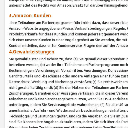
unbeschadet des Rechts von Amazon, Ersatz für darüber hinausgehen
3.Amazon-Kunden
Ihre Teilnahme am Partnerprogramm führt nicht dazu, dass unsere Kun
Amazon-Website angegebenen Preise, Verkaufsbedingungen, Regeln, Ri
Produktverkäufe für diese Kunden und können jederzeit geändert werde
sich einer unserer Kunden in einer Angelegenheit an Sie wenden, die 
Kunden mitteilen, dass er für Kundenservice-Fragen den auf der Ama
4.Gewährleistungen
Sie gewährleisten und sichern zu, dass (a) Sie gemäß dieser Vereinba
betreiben werden; (b) weder Ihre Teilnahme am Partnerprogramm noch d
Bestimmungen, Verordnungen, Vorschriften, Anordnungen, Konzessionen,
Gerichtsurteile und -beschlüsse oder andere Auflagen einer für Sie zu
Datenschutz, Werbung und Marketing) verstoßen; (c) Sie rechtswirksam 
nicht geschäftsfähig sind); (d) Sie den Nutzen der Teilnahme am Partne
Zusicherungen, Garantien oder Aussagen verlassen, die in dieser Verein
teilnehmen und keine Serviceangebote nutzen, wenn Sie US-Handelssa
unterliegen, in dem Sie Serviceangebote wahrnehmen; (f) Sie alle US
amerikanische Ausfuhr- und Wiederausfuhrbeschränkungen einhalten, 
Technologie und Leistungen gelten, und (g) die Angaben, die Sie im 
sind. Sie können Ihre Angaben aktualisieren, indem Sie sich über die 
Wir machen keine Zusicherungen und übernehmen keine Gewährleistun