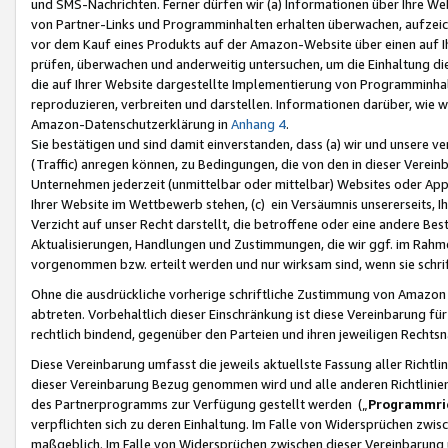
und SMS-Nachrichten. Ferner dürfen wir (a) Informationen über Ihre We
von Partner-Links und Programminhalten erhalten überwachen, aufzei
vor dem Kauf eines Produkts auf der Amazon-Website über einen auf Ih
prüfen, überwachen und anderweitig untersuchen, um die Einhaltung dies
die auf Ihrer Website dargestellte Implementierung von Programminhalt
reproduzieren, verbreiten und darstellen. Informationen darüber, wie w
Amazon-Datenschutzerklärung in
Anhang 4
.
Sie bestätigen und sind damit einverstanden, dass (a) wir und unsere 
(Traffic) anregen können, zu Bedingungen, die von den in dieser Vere
Unternehmen jederzeit (unmittelbar oder mittelbar) Websites oder Appl
Ihrer Website im Wettbewerb stehen, (c) ein Versäumnis unsererseits, I
Verzicht auf unser Recht darstellt, die betroffene oder eine andere B
Aktualisierungen, Handlungen und Zustimmungen, die wir ggf. im Rahme
vorgenommen bzw. erteilt werden und nur wirksam sind, wenn sie schri
Ohne die ausdrückliche vorherige schriftliche Zustimmung von Amazon
abtreten. Vorbehaltlich dieser Einschränkung ist diese Vereinbarung f
rechtlich bindend, gegenüber den Parteien und ihren jeweiligen Rech
Diese Vereinbarung umfasst die jeweils aktuellste Fassung aller Richtli
dieser Vereinbarung Bezug genommen wird und alle anderen Richtlinie
des Partnerprogramms zur Verfügung gestellt werden („
Programmric
verpflichten sich zu deren Einhaltung. Im Falle von Widersprüchen zwi
maßgeblich. Im Falle von Widersprüchen zwischen dieser Vereinbarun