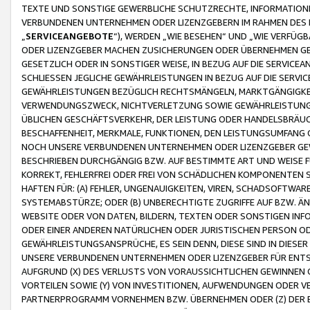
TEXTE UND SONSTIGE GEWERBLICHE SCHUTZRECHTE, INFORMATIONE
VERBUNDENEN UNTERNEHMEN ODER LIZENZGEBERN IM RAHMEN DES
„
SERVICEANGEBOTE
“), WERDEN „WIE BESEHEN“ UND „WIE VERFÜ
ODER LIZENZGEBER MACHEN ZUSICHERUNGEN ODER ÜBERNEHMEN GEW
GESETZLICH ODER IN SONSTIGER WEISE, IN BEZUG AUF DIE SERVI
SCHLIESSEN JEGLICHE GEWÄHRLEISTUNGEN IN BEZUG AUF DIE SERVI
GEWÄHRLEISTUNGEN BEZÜGLICH RECHTSMÄNGELN, MARKTGÄNGIGKEIT
VERWENDUNGSZWECK, NICHTVERLETZUNG SOWIE GEWÄHRLEISTUNGEN 
ÜBLICHEN GESCHÄFTSVERKEHR, DER LEISTUNG ODER HANDELSBRÄUCH
BESCHAFFENHEIT, MERKMALE, FUNKTIONEN, DEN LEISTUNGSUMFANG 
NOCH UNSERE VERBUNDENEN UNTERNEHMEN ODER LIZENZGEBER GEWÄ
BESCHRIEBEN DURCHGÄNGIG BZW. AUF BESTIMMTE ART UND WEISE
KORREKT, FEHLERFREI ODER FREI VON SCHÄDLICHEN KOMPONENTEN
HAFTEN FÜR: (A) FEHLER, UNGENAUIGKEITEN, VIREN, SCHADSOFTW
SYSTEMABSTÜRZE; ODER (B) UNBERECHTIGTE ZUGRIFFE AUF BZW. 
WEBSITE ODER VON DATEN, BILDERN, TEXTEN ODER SONSTIGEN INF
ODER EINER ANDEREN NATÜRLICHEN ODER JURISTISCHEN PERSON OD
GEWÄHRLEISTUNGSANSPRÜCHE, ES SEIN DENN, DIESE SIND IN DIES
UNSERE VERBUNDENEN UNTERNEHMEN ODER LIZENZGEBER FÜR EN
AUFGRUND (X) DES VERLUSTS VON VORAUSSICHTLICHEN GEWINNEN
VORTEILEN SOWIE (Y) VON INVESTITIONEN, AUFWENDUNGEN ODER VE
PARTNERPROGRAMM VORNEHMEN BZW. ÜBERNEHMEN ODER (Z) DER 