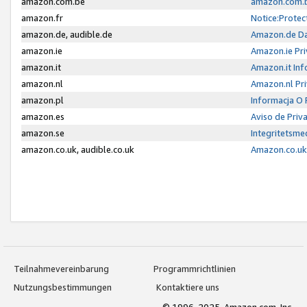
amazon.com.be
amazon.com.b
amazon.fr
Notice:Protec
amazon.de, audible.de
Amazon.de Da
amazon.ie
Amazon.ie Pri
amazon.it
Amazon.it Inf
amazon.nl
Amazon.nl Pri
amazon.pl
Informacja O
amazon.es
Aviso de Priv
amazon.se
Integritetsm
amazon.co.uk, audible.co.uk
Amazon.co.uk 
Teilnahmevereinbarung
Programmrichtlinien
Nutzungsbestimmungen
Kontaktiere uns