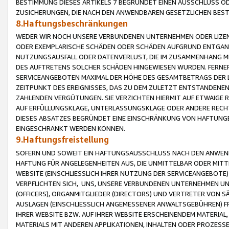
BESTIMMUNG DIESES ARTIKELS 7 BEGRÜNDET EINEN AUSSCHLUSS 
ZUSICHERUNGEN, DIE NACH DEN ANWENDBAREN GESETZLICHEN BE
8.Haftungsbeschränkungen
WEDER WIR NOCH UNSERE VERBUNDENEN UNTERNEHMEN ODER LIZEN
ODER EXEMPLARISCHE SCHÄDEN ODER SCHÄDEN AUFGRUND ENTGANG
NUTZUNGSAUSFALL ODER DATENVERLUST, DIE IM ZUSAMMENHANG MI
DES AUFTRETENS SOLCHER SCHÄDEN HINGEWIESEN WURDEN. FERN
SERVICEANGEBOTEN MAXIMAL DER HÖHE DES GESAMTBETRAGS DER 
ZEITPUNKT DES EREIGNISSES, DAS ZU DEM ZULETZT ENTSTANDENE
ZAHLENDEN VERGÜTUNGEN. SIE VERZICHTEN HIERMIT AUF ETWAIGE 
AUF ERFÜLLUNGSKLAGE, UNTERLASSUNGSKLAGE ODER ANDERE RECHT
DIESES ABSATZES BEGRÜNDET EINE EINSCHRÄNKUNG VON HAFTUNG
EINGESCHRÄNKT WERDEN KÖNNEN.
9.Haftungsfreistellung
SOFERN UND SOWEIT EIN HAFTUNGSAUSSCHLUSS NACH DEN ANWENDB
HAFTUNG FÜR ANGELEGENHEITEN AUS, DIE UNMITTELBAR ODER MITT
WEBSITE (EINSCHLIESSLICH IHRER NUTZUNG DER SERVICEANGEBOTE)
VERPFLICHTEN SICH, UNS, UNSERE VERBUNDENEN UNTERNEHMEN UN
(OFFICERS), ORGANMITGLIEDER (DIRECTORS) UND VERTRETER VON 
AUSLAGEN (EINSCHLIESSLICH ANGEMESSENER ANWALTSGEBÜHREN) FR
IHRER WEBSITE BZW. AUF IHRER WEBSITE ERSCHEINENDEM MATERIAL
MATERIALS MIT ANDEREN APPLIKATIONEN, INHALTEN ODER PROZESSE