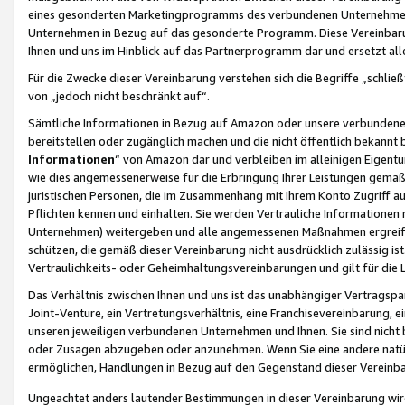
eines gesonderten Marketingprogramms des verbundenen Unternehmens
Unternehmen in Bezug auf das gesonderte Programm. Diese Vereinbarung
Ihnen und uns im Hinblick auf das Partnerprogramm dar und ersetzt al
Für die Zwecke dieser Vereinbarung verstehen sich die Begriffe „schließ
von „jedoch nicht beschränkt auf“.
Sämtliche Informationen in Bezug auf Amazon oder unsere verbunde
bereitstellen oder zugänglich machen und die nicht öffentlich bekannt bz
Informationen
“ von Amazon dar und verbleiben im alleinigen Eigent
wie dies angemessenerweise für die Erbringung Ihrer Leistungen gemäß d
juristischen Personen, die im Zusammenhang mit Ihrem Konto Zugriff au
Pflichten kennen und einhalten. Sie werden Vertrauliche Informationen 
Unternehmen) weitergeben und alle angemessenen Maßnahmen ergreifen
schützen, die gemäß dieser Vereinbarung nicht ausdrücklich zulässig is
Vertraulichkeits- oder Geheimhaltungsvereinbarungen und gilt für die
Das Verhältnis zwischen Ihnen und uns ist das unabhängiger Vertragspa
Joint-Venture, ein Vertretungsverhältnis, eine Franchisevereinbarung, 
unseren jeweiligen verbundenen Unternehmen und Ihnen. Sie sind ni
oder Zusagen abzugeben oder anzunehmen. Wenn Sie eine andere natürli
ermöglichen, Handlungen in Bezug auf den Gegenstand dieser Vereinbar
Ungeachtet anders lautender Bestimmungen in dieser Vereinbarung wird