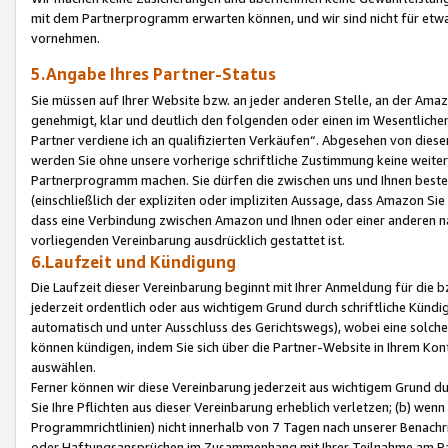
mit dem Partnerprogramm erwarten können, und wir sind nicht für etwa
vornehmen.
5.Angabe Ihres Partner-Status
Sie müssen auf Ihrer Website bzw. an jeder anderen Stelle, an der Am
genehmigt, klar und deutlich den folgenden oder einen im Wesentlichen
Partner verdiene ich an qualifizierten Verkäufen“. Abgesehen von die
werden Sie ohne unsere vorherige schriftliche Zustimmung keine weite
Partnerprogramm machen. Sie dürfen die zwischen uns und Ihnen best
(einschließlich der expliziten oder impliziten Aussage, dass Amazon Si
dass eine Verbindung zwischen Amazon und Ihnen oder einer anderen natü
vorliegenden Vereinbarung ausdrücklich gestattet ist.
6.Laufzeit und Kündigung
Die Laufzeit dieser Vereinbarung beginnt mit Ihrer Anmeldung für die 
jederzeit ordentlich oder aus wichtigem Grund durch schriftliche Kündi
automatisch und unter Ausschluss des Gerichtswegs), wobei eine solch
können kündigen, indem Sie sich über die Partner-Website in Ihrem Ko
auswählen.
Ferner können wir diese Vereinbarung jederzeit aus wichtigem Grund dur
Sie Ihre Pflichten aus dieser Vereinbarung erheblich verletzen; (b) wen
Programmrichtlinien) nicht innerhalb von 7 Tagen nach unserer Benachr
oder Haftungsansprüchen im Zusammenhang mit Ihrer Teilnahme am Pa