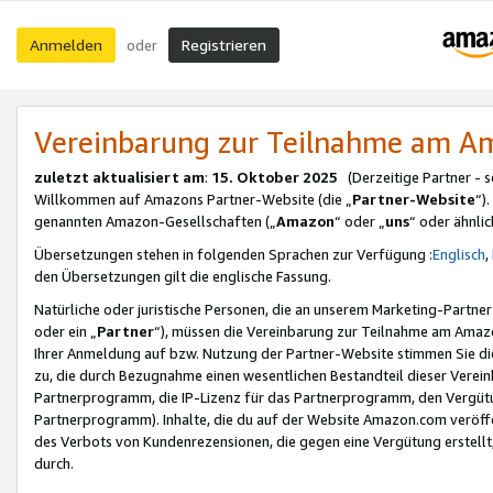
Anmelden
Registrieren
oder
Vereinbarung zur Teilnahme am 
zuletzt aktualisiert am
:
15. Oktober 2025
(Derzeitige Partner - 
Willkommen auf Amazons Partner-Website (die „
Partner-Website
“)
genannten Amazon-Gesellschaften („
Amazon
“ oder „
uns
“ oder ähnli
Übersetzungen stehen in folgenden Sprachen zur Verfügung :
Englisch
,
den Übersetzungen gilt die englische Fassung.
Natürliche oder juristische Personen, die an unserem Marketing-Partn
oder ein „
Partner
“), müssen die Vereinbarung zur Teilnahme am Ama
Ihrer Anmeldung auf bzw. Nutzung der Partner-Website stimmen Sie die
zu, die durch Bezugnahme einen wesentlichen Bestandteil dieser Verei
Partnerprogramm, die IP-Lizenz für das Partnerprogramm, den Vergütu
Partnerprogramm). Inhalte, die du auf der Website Amazon.com veröffe
des Verbots von Kundenrezensionen, die gegen eine Vergütung erstellt, 
durch.