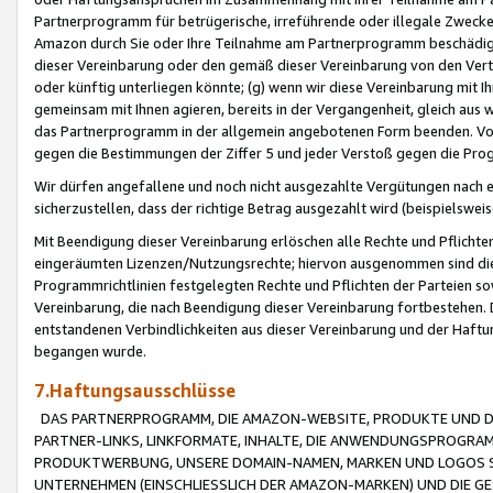
Partnerprogramm für betrügerische, irreführende oder illegale Zwecke
Amazon durch Sie oder Ihre Teilnahme am Partnerprogramm beschädig
dieser Vereinbarung oder den gemäß dieser Vereinbarung von den Vertr
oder künftig unterliegen könnte; (g) wenn wir diese Vereinbarung mit I
gemeinsam mit Ihnen agieren, bereits in der Vergangenheit, gleich aus
das Partnerprogramm in der allgemein angebotenen Form beenden. Vors
gegen die Bestimmungen der Ziffer 5 und jeder Verstoß gegen die Prog
Wir dürfen angefallene und noch nicht ausgezahlte Vergütungen nach 
sicherzustellen, dass der richtige Betrag ausgezahlt wird (beispielsw
Mit Beendigung dieser Vereinbarung erlöschen alle Rechte und Pflichte
eingeräumten Lizenzen/Nutzungsrechte; hiervon ausgenommen sind die in 
Programmrichtlinien festgelegten Rechte und Pflichten der Parteien sow
Vereinbarung, die nach Beendigung dieser Vereinbarung fortbestehen. D
entstandenen Verbindlichkeiten aus dieser Vereinbarung und der Haft
begangen wurde.
7.Haftungsausschlüsse
DAS PARTNERPROGRAMM, DIE AMAZON-WEBSITE, PRODUKTE UND DI
PARTNER-LINKS, LINKFORMATE, INHALTE, DIE ANWENDUNGSPROGR
PRODUKTWERBUNG, UNSERE DOMAIN-NAMEN, MARKEN UND LOGOS S
UNTERNEHMEN (EINSCHLIESSLICH DER AMAZON-MARKEN) UND DIE GE