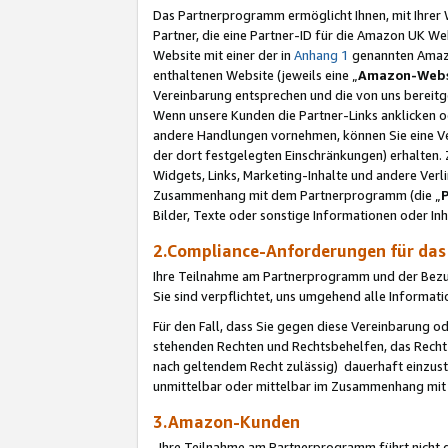
Das Partnerprogramm ermöglicht Ihnen, mit Ihrer W
Partner, die eine Partner-ID für die Amazon UK W
Website mit einer der in
Anhang 1
genannten Amazon
enthaltenen Website (jeweils eine „
Amazon-Webs
Vereinbarung entsprechen und die von uns bereitg
Wenn unsere Kunden die Partner-Links anklicken 
andere Handlungen vornehmen, können Sie eine Ver
der dort festgelegten Einschränkungen) erhalten. 
Widgets, Links, Marketing-Inhalte und andere Ver
Zusammenhang mit dem Partnerprogramm (die „
Bilder, Texte oder sonstige Informationen oder In
2.Compliance-Anforderungen für d
Ihre Teilnahme am Partnerprogramm und der Bezug 
Sie sind verpflichtet, uns umgehend alle Informat
Für den Fall, dass Sie gegen diese Vereinbarung 
stehenden Rechten und Rechtsbehelfen, das Recht
nach geltendem Recht zulässig) dauerhaft einzus
unmittelbar oder mittelbar im Zusammenhang mit
3.Amazon-Kunden
Ihre Teilnahme am Partnerprogramm führt nicht d