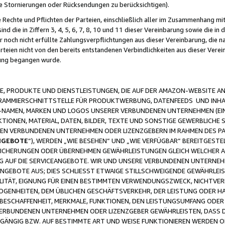
ge Stornierungen oder Rücksendungen zu berücksichtigen).
 Rechte und Pflichten der Parteien, einschließlich aller im Zusammenhang m
 die in Ziffern 3, 4, 5, 6, 7, 8, 10 und 11 dieser Vereinbarung sowie die in
er noch nicht erfüllte Zahlungsverpflichtungen aus dieser Vereinbarung, die
arteien nicht von den bereits entstandenen Verbindlichkeiten aus dieser Ver
gung begangen wurde.
 PRODUKTE UND DIENSTLEISTUNGEN, DIE AUF DER AMAZON-WEBSITE AN
GRAMMIERSCHNITTSTELLE FÜR PRODUKTWERBUNG, DATENFEEDS UND INH
-NAMEN, MARKEN UND LOGOS UNSERER VERBUNDENEN UNTERNEHMEN (EIN
IONEN, MATERIAL, DATEN, BILDER, TEXTE UND SONSTIGE GEWERBLICHE 
EREN VERBUNDENEN UNTERNEHMEN ODER LIZENZGEBERN IM RAHMEN DES 
NGEBOTE
“), WERDEN „WIE BESEHEN“ UND „WIE VERFÜGBAR“ BEREITGEST
CHERUNGEN ODER ÜBERNEHMEN GEWÄHRLEISTUNGEN GLEICH WELCHER AR
ZUG AUF DIE SERVICEANGEBOTE. WIR UND UNSERE VERBUNDENEN UNTERNEH
ANGEBOTE AUS; DIES SCHLIESST ETWAIGE STILLSCHWEIGENDE GEWÄHRLE
LITÄT, EIGNUNG FÜR EINEN BESTIMMTEN VERWENDUNGSZWECK, NICHTVER
OGENHEITEN, DEM ÜBLICHEN GESCHÄFTSVERKEHR, DER LEISTUNG ODER H
 BESCHAFFENHEIT, MERKMALE, FUNKTIONEN, DEN LEISTUNGSUMFANG ODER
VERBUNDENEN UNTERNEHMEN ODER LIZENZGEBER GEWÄHRLEISTEN, DASS D
HGÄNGIG BZW. AUF BESTIMMTE ART UND WEISE FUNKTIONIEREN WERDEN 