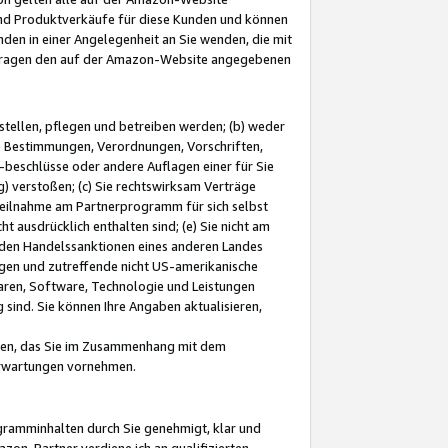
und Produktverkäufe für diese Kunden und können
nden in einer Angelegenheit an Sie wenden, die mit
e-Fragen den auf der Amazon-Website angegebenen
stellen, pflegen und betreiben werden; (b) weder
e Bestimmungen, Verordnungen, Vorschriften,
-beschlüsse oder andere Auflagen einer für Sie
 verstoßen; (c) Sie rechtswirksam Verträge
r Teilnahme am Partnerprogramm für sich selbst
t ausdrücklich enthalten sind; (e) Sie nicht am
den Handelssanktionen eines anderen Landes
gen und zutreffende nicht US-amerikanische
ren, Software, Technologie und Leistungen
sind. Sie können Ihre Angaben aktualisieren,
men, das Sie im Zusammenhang mit dem
 Erwartungen vornehmen.
ogramminhalten durch Sie genehmigt, klar und
zon-Partner verdiene ich an qualifizierten