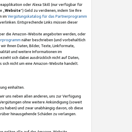
eapplikation oder Alexa Skill (nur verfügbar für
e „
Website
“) Geld zu verdienen, indem Sie Ihre
en im
Vergütungskatalog für das Partnerprogramm
t) verlinken. Entsprechende Links müssen dieser
e über die Amazon-Website angeboten werden, oder
nerprogramm
näher beschrieben (und vorbehaltlich
ir Ihnen Daten, Bilder, Texte, Linkformate,
alität und weitere Informationen im
zieht sich dabei ausdrücklich nicht auf Daten,
es sich nicht um eine Amazon-Website handelt.
rung einhalten.
ir uns neben allen anderen, uns zur Verfügung
n Vergütungen ohne weitere Ankündigung (soweit
 zu haben) und zwar unabhängig davon, ob diese
darüber hinausgehende Schäden zu verlangen.
on gelten alle auf der Amazon-Website