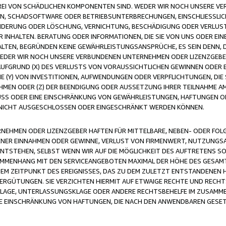
FREI VON SCHÄDLICHEN KOMPONENTEN SIND. WEDER WIR NOCH UNSERE 
VIREN, SCHADSOFTWARE ODER BETRIEBSUNTERBRECHUNGEN, EINSCHLIESSL
ÄNDERUNG ODER LÖSCHUNG, VERNICHTUNG, BESCHÄDIGUNG ODER VERLUST 
INHALTEN. BERATUNG ODER INFORMATIONEN, DIE SIE VON UNS ODER EIN
LTEN, BEGRÜNDEN KEINE GEWÄHRLEISTUNGSANSPRÜCHE, ES SEIN DENN, DI
WEDER WIR NOCH UNSERE VERBUNDENEN UNTERNEHMEN ODER LIZENZGEBE
FGRUND (X) DES VERLUSTS VON VORAUSSICHTLICHEN GEWINNEN ODER 
 (Y) VON INVESTITIONEN, AUFWENDUNGEN ODER VERPFLICHTUNGEN, DIE 
EN ODER (Z) DER BEENDIGUNG ODER AUSSETZUNG IHRER TEILNAHME A
LUSS ODER EINE EINSCHRÄNKUNG VON GEWÄHRLEISTUNGEN, HAFTUNGEN O
NICHT AUSGESCHLOSSEN ODER EINGESCHRÄNKT WERDEN KÖNNEN.
EHMEN ODER LIZENZGEBER HAFTEN FÜR MITTELBARE, NEBEN- ODER FOL
R EINNAHMEN ODER GEWINNE, VERLUST VON FIRMENWERT, NUTZUNGSAU
TSTEHEN, SELBST WENN WIR AUF DIE MÖGLICHKEIT DES AUFTRETENS S
MENHANG MIT DEN SERVICEANGEBOTEN MAXIMAL DER HÖHE DES GESAMT
M ZEITPUNKT DES EREIGNISSES, DAS ZU DEM ZULETZT ENTSTANDENEN 
ERGÜTUNGEN. SIE VERZICHTEN HIERMIT AUF ETWAIGE RECHTE UND RECHT
KLAGE, UNTERLASSUNGSKLAGE ODER ANDERE RECHTSBEHELFE IM ZUSAMME
NE EINSCHRÄNKUNG VON HAFTUNGEN, DIE NACH DEN ANWENDBAREN GESE