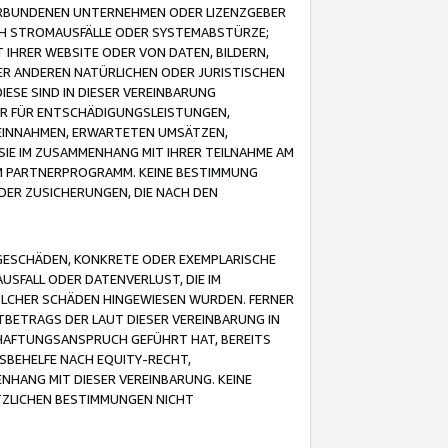
VERBUNDENEN UNTERNEHMEN ODER LIZENZGEBER
ICH STROMAUSFÄLLE ODER SYSTEMABSTÜRZE;
IHRER WEBSITE ODER VON DATEN, BILDERN,
ER ANDEREN NATÜRLICHEN ODER JURISTISCHEN
ESE SIND IN DIESER VEREINBARUNG
R FÜR ENTSCHÄDIGUNGSLEISTUNGEN,
EINNAHMEN, ERWARTETEN UMSÄTZEN,
SIE IM ZUSAMMENHANG MIT IHRER TEILNAHME AM
M PARTNERPROGRAMM. KEINE BESTIMMUNG
DER ZUSICHERUNGEN, DIE NACH DEN
GESCHÄDEN, KONKRETE ODER EXEMPLARISCHE
SFALL ODER DATENVERLUST, DIE IM
OLCHER SCHÄDEN HINGEWIESEN WURDEN. FERNER
BETRAGS DER LAUT DIESER VEREINBARUNG IN
HAFTUNGSANSPRUCH GEFÜHRT HAT, BEREITS
SBEHELFE NACH EQUITY-RECHT,
NHANG MIT DIESER VEREINBARUNG. KEINE
TZLICHEN BESTIMMUNGEN NICHT