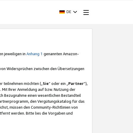
DE
en jeweiligen in
Anhang 1
genannten Amazon-
e von Widersprüchen zwischen den Übersetzungen
er teilnehmen möchten („
Sie
“ oder ein „
Partner
“),
. Mit Ihrer Anmeldung auf bzw. Nutzung der
durch Bezugnahme einen wesentlichen Bestandteil
 Partnerprogramm, den Vergütungskatalog für das
ichst, müssen den Community-Richtlinien von
fernt werden. Bitte lies die Vorgaben und