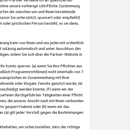
ohne unsere vorherige schriftliche Zustimmung
ürfen die zwischen uns und Ihnen bestehende
mazon Sie unterstützt, sponsert oder empfiehlt)
oder juristischen Person besteht, es sei denn,
arung kann von Ihnen und uns jederzeit ordentlich
t zulässig automatisch und unter Ausschluss des
gen, indem Sie sich über die Partner-Website in
hr Konto sperren: (a) wenn Sie Ihre Pflichten aus
eßlich Programmrichtlinien) nicht innerhalb von 7
ngsansprüchen im Zusammenhang mit Ihrer
ührende oder illegale Zwecke genutzt wurde; (e)
eschädigt werden könnte; (f) wenn wir der
rteien durchgeführten Tätigkeiten einer Pflicht
nen, die unserer Ansicht nach mit Ihnen verbunden
nto gesperrt haben) oder (h) wenn wir das
 (a) gilt jeder Verstoß gegen die Bestimmungen
ehalten, um sicherzustellen, dass der richtige