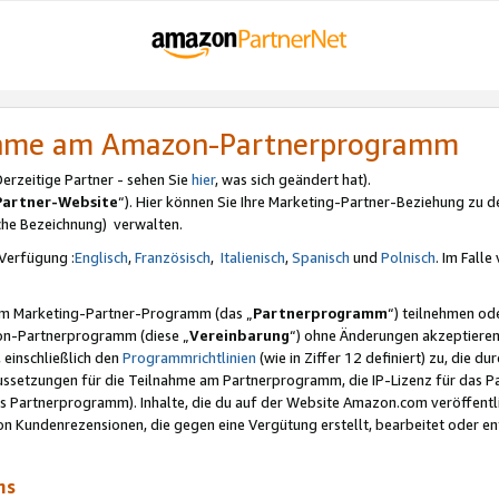
nahme am Amazon-Partnerprogramm
rzeitige Partner - sehen Sie
hier
, was sich geändert hat).
Partner-Website
“). Hier können Sie Ihre Marketing-Partner-Beziehung zu d
iche Bezeichnung) verwalten.
Verfügung :
Englisch
,
Französisch
,
Italienisch
,
Spanisch
und
Polnisch
. Im Fall
erem Marketing-Partner-Programm (das „
Partnerprogramm
“) teilnehmen od
on-Partnerprogramm (diese „
Vereinbarung
“) ohne Änderungen akzeptieren
 einschließlich den
Programmrichtlinien
(wie in Ziffer 12 definiert) zu, die 
raussetzungen für die Teilnahme am Partnerprogramm, die IP-Lizenz für das
s Partnerprogramm). Inhalte, die du auf der Website Amazon.com veröffentl
n Kundenrezensionen, die gegen eine Vergütung erstellt, bearbeitet oder ent
mms