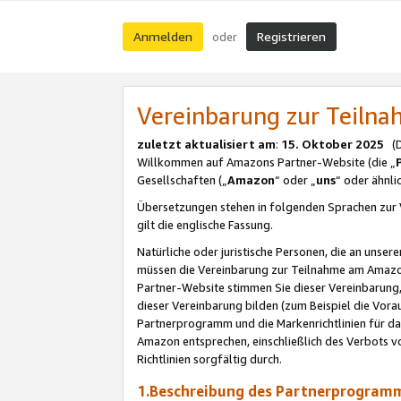
Anmelden
Registrieren
oder
Vereinbarung zur Teil
zuletzt aktualisiert am
:
15. Oktober 2025
(De
Willkommen auf Amazons Partner-Website (die „
Gesellschaften („
Amazon
“ oder „
uns
“ oder ähnl
Übersetzungen stehen in folgenden Sprachen zur 
gilt die englische Fassung.
Natürliche oder juristische Personen, die an uns
müssen die Vereinbarung zur Teilnahme am Amaz
Partner-Website stimmen Sie dieser Vereinbarung,
dieser Vereinbarung bilden (zum Beispiel die Vo
Partnerprogramm und die Markenrichtlinien für da
Amazon entsprechen, einschließlich des Verbots vo
Richtlinien sorgfältig durch.
1.Beschreibung des Partnerprogra