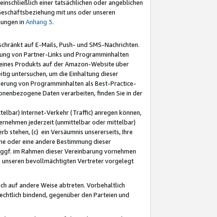
nschließlich einer tatsächlichen oder angeblichen
Geschäftsbeziehung mit uns oder unseren
mungen in
Anhang 3
.
schränkt auf E-Mails, Push- und SMS-Nachrichten.
ellung von Partner-Links und Programminhalten
 eines Produkts auf der Amazon-Website über
tig untersuchen, um die Einhaltung dieser
ntierung von Programminhalten als Best-Practice-
sonenbezogene Daten verarbeiten, finden Sie in der
telbar) Internet-Verkehr (Traffic) anregen können,
rnehmen jederzeit (unmittelbar oder mittelbar)
b stehen, (c) ein Versäumnis unsererseits, Ihre
fene oder eine andere Bestimmung dieser
r ggf. im Rahmen dieser Vereinbarung vornehmen
ch unseren bevollmächtigten Vertreter vorgelegt
ch auf andere Weise abtreten. Vorbehaltlich
rechtlich bindend, gegenüber den Parteien und