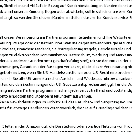
, Richtlinien und Abläufe in Bezug auf Kundenbestellungen, Kundendienst 
kte mit unseren Kunden pflegen oder abwickeln; sollte sich einer unserer Ku
nhängt, so werden Sie diesem Kunden mitteilen, dass er für Kundenservic
emäß dieser Vereinbarung am Partnerprogramm teilnehmen und Ihre Website er
ellung, Pflege oder der Betrieb Ihrer Website gegen anwendbare gesetzlich
skodizes, Branchenstandards, Selbstregulierungsregeln, Gerichtsurteile und 
ngen zu elektronischer Kommunikation, Datenschutz, Werbung und Marketing)
 oder aus anderen Gründen nicht geschäftsfähig sind); (d) Sie den Nutzen de
cherungen, Garantien oder Aussagen verlassen, die in dieser Vereinbarung nich
gebote nutzen, wenn Sie US-Handelssanktionen oder US-Recht entsprechen
men; (f) Sie alle US-amerikanischen Ausfuhr- und Wiederausfuhrbeschränkun
ten, die den Bestimmungen der US-Gesetze entsprechen und ggf. für die Wa
hang mit dem Partnerprogramm machen, jederzeit zutreffend und vollständig 
 Konto einloggen und „Kontoeinstellungen“ auswählen.
keine Gewährleistungen im Hinblick auf das Besucher- und Vergütungsvolu
icht für etwaige Handlungen verantwortlich, die Sie auf Grundlage solcher
en Stelle, an der Amazon ggf. die Darstellung oder sonstige Nutzung von Pr
 ähnlichen, nach dieser Vereinbarung zulässigen, Hinweis anbringen: „Als Ama