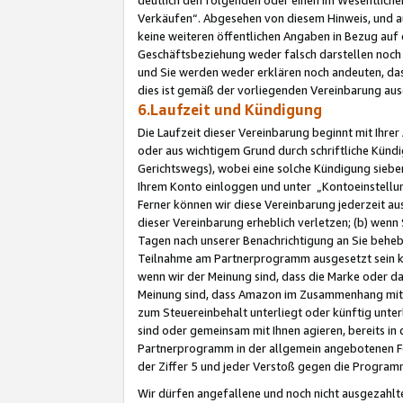
Verkäufen“. Abgesehen von diesem Hinweis, und a
keine weiteren öffentlichen Angaben in Bezug au
Geschäftsbeziehung weder falsch darstellen noch a
und Sie werden weder erklären noch andeuten, dass
dies ist gemäß der vorliegenden Vereinbarung ausd
6.Laufzeit und Kündigung
Die Laufzeit dieser Vereinbarung beginnt mit Ihre
oder aus wichtigem Grund durch schriftliche Kündi
Gerichtswegs), wobei eine solche Kündigung siebe
Ihrem Konto einloggen und unter „Kontoeinstellu
Ferner können wir diese Vereinbarung jederzeit aus
dieser Vereinbarung erheblich verletzen; (b) wenn
Tagen nach unserer Benachrichtigung an Sie behe
Teilnahme am Partnerprogramm ausgesetzt sein kö
wenn wir der Meinung sind, dass die Marke oder 
Meinung sind, dass Amazon im Zusammenhang mit d
zum Steuereinbehalt unterliegt oder künftig unter
sind oder gemeinsam mit Ihnen agieren, bereits in
Partnerprogramm in der allgemein angebotenen Fo
der Ziffer 5 und jeder Verstoß gegen die Programm
Wir dürfen angefallene und noch nicht ausgezahlt