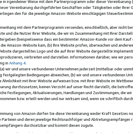
e in irgendeiner Weise mit dem Partnerprogramm oder dieser Vereinbarung (ei
ieser Vereinbarung durchgeführten Geschäften oder Tätigkeiten oder Ihrer 
liegen den für die jeweilige Amazon-Website einschlägigen Steuerbestim
mmenhang mit dem Partnerprogramm versenden, einschließlich, aber nicht be
site und die Nutzer Ihrer Website, die wir im Zusammenhang mit Ihrer Darst
itergeben (beispielsweise dass ein bestimmter Amazon-Kunde vor dem Kauf
uf die Amazon-Website kam, (b) Ihre Website prüfen, überwachen und anderwei
r Website dargestelltes Logo und die auf Ihrer Website dargestellte Impleme
reproduzieren, verbreiten und darstellen. Informationen darüber, wie wir per
ng in
Anhang 4
.
 (a) wir und unsere verbundenen Unternehmen jederzeit (mittelbar oder unmit
ng festgelegten Bedingungen abweichen, (b) wir und unsere verbundenen Unte
 Ähnlichkeit mit Ihrer Website aufweisen bzw. mit Ihrer Website im Wettbewer
barung durchzusetzen, keinen Verzicht auf unser Recht darstellt, die betrof
liche Festlegungen, Aktualisierungen, Handlungen und Zustimmungen, die wi
enommen bzw. erteilt werden und nur wirksam sind, wenn sie schriftlich dur
stimmung von Amazon dürfen Sie diese Vereinbarung weder Kraft Gesetzes no
die Parteien und deren jeweilige Rechtsnachfolger und Abtretungsempfänger 
ngsempfängern durchsetzbar und kommt diesen zugute.