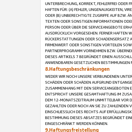
UNTERBRECHUNG, KORREKT, FEHLERFREI ODER 
HAFTEN FÜR: (A) FEHLER, UNGENAUIGKEITEN, 
ODER (B) UNBERECHTIGTE ZUGRIFFE AUF BZW. 
TEXTEN ODER SONSTIGEN INFORMATIONEN ODER 
PERSON ODER ÜBER DIE SERVICEANGEBOTE ERHA
AUSDRÜCKLICH VORGESEHEN. FERNER HAFTEN 
RÜCKERSTATTUNGEN ODER SCHADENSERSATZ AU
FIRMENWERT ODER SONSTIGEN VORTEILEN SOWIE
PARTNERPROGRAMM VORNEHMEN BZW. ÜBERNEHM
DIESES ARTIKELS 7 BEGRÜNDET EINEN AUSSCH
ANWENDBAREN GESETZLICHEN BESTIMMUNGEN 
8.Haftungsbeschränkungen
WEDER WIR NOCH UNSERE VERBUNDENEN UNTERN
SCHÄDEN ODER SCHÄDEN AUFGRUND ENTGANGENE
ZUSAMMENHANG MIT DEN SERVICEANGEBOTEN EN
ENTSPRICHT UNSERE GESAMTHAFTUNG IM ZUSAM
DEM 12-MONATSZEITRAUM UNMITTELBAR VOR DE
GEZAHLTEN ODER NOCH AN SIE ZU ZAHLENDEN V
EINSCHLIESSLICH DES RECHTS AUF ERFÜLLUNGS
BESTIMMUNG DIESES ABSATZES BEGRÜNDET EI
EINGESCHRÄNKT WERDEN KÖNNEN.
9.Haftungsfreistellung