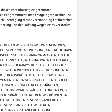
it dieser Vereinbarung eingeräumten
 den Programmrichtlinien festgelegten Rechte und
 nach Beendigung dieser Vereinbarung fortbestehen.
einbarung und der Haftung wegen eines Verstoßes
GEBOTEN WERDEN, SOWIE PARTNER-LINKS,
ALTE VON PRODUKTWERBUNG, UNSERE DOMAIN-
SCHLIESSLICH DER AMAZON-MARKEN) UND DIE
SCHUTZRECHTE, INFORMATIONEN UND INHALTE,
PARTNERPROGRAMMS BEREITGESTELLT ODER
ELLT. WEDER WIR NOCH UNSERE VERBUNDENEN
T, OB AUSDRÜCKLICH, STILLSCHWEIGEND,
MEN UND LIZENZGEBER SCHLIESSEN JEGLICHE
ISTUNGEN BEZÜGLICH RECHTSMÄNGELN,
LETZUNG SOWIE GEWÄHRLEISTUNGEN EIN, DIE
ANDELSBRÄUCHEN ERGEBEN. WIR KÖNNEN EIN
 DIE GELTUNG EINES SERVICE-ANGEBOTS
IE SERVICEANGEBOTE WEITERHIN
ODER DASS DIESE ANGEBOTE OHNE