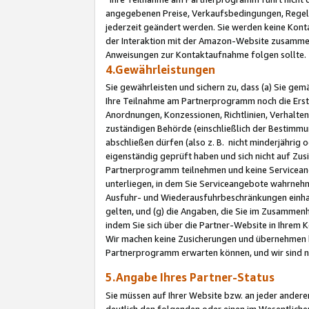
angegebenen Preise, Verkaufsbedingungen, Regeln
jederzeit geändert werden. Sie werden keine Konta
der Interaktion mit der Amazon-Website zusamme
Anweisungen zur Kontaktaufnahme folgen sollte.
4.Gewährleistungen
Sie gewährleisten und sichern zu, dass (a) Sie g
Ihre Teilnahme am Partnerprogramm noch die Erst
Anordnungen, Konzessionen, Richtlinien, Verhalten
zuständigen Behörde (einschließlich der Bestimmu
abschließen dürfen (also z. B. nicht minderjährig
eigenständig geprüft haben und sich nicht auf Zusi
Partnerprogramm teilnehmen und keine Servicean
unterliegen, in dem Sie Serviceangebote wahrneh
Ausfuhr- und Wiederausfuhrbeschränkungen einhal
gelten, und (g) die Angaben, die Sie im Zusammen
indem Sie sich über die Partner-Website in Ihrem
Wir machen keine Zusicherungen und übernehmen 
Partnerprogramm erwarten können, und wir sind n
5.Angabe Ihres Partner-Status
Sie müssen auf Ihrer Website bzw. an jeder ander
deutlich den folgenden oder einen im Wesentlichen