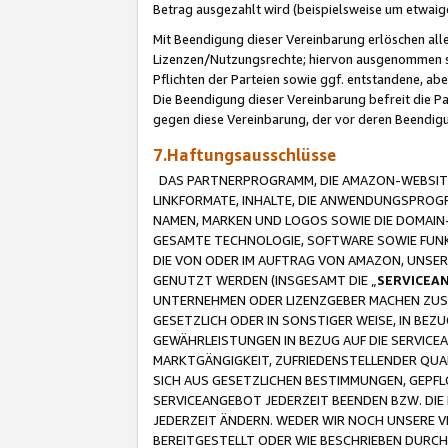
Betrag ausgezahlt wird (beispielsweise um etwai
Mit Beendigung dieser Vereinbarung erlöschen alle
Lizenzen/Nutzungsrechte; hiervon ausgenommen sind
Pflichten der Parteien sowie ggf. entstandene, ab
Die Beendigung dieser Vereinbarung befreit die P
gegen diese Vereinbarung, der vor deren Beendi
7.Haftungsausschlüsse
DAS PARTNERPROGRAMM, DIE AMAZON-WEBSITE,
LINKFORMATE, INHALTE, DIE ANWENDUNGSPRO
NAMEN, MARKEN UND LOGOS SOWIE DIE DOMAIN
GESAMTE TECHNOLOGIE, SOFTWARE SOWIE FUNKT
DIE VON ODER IM AUFTRAG VON AMAZON, UNS
GENUTZT WERDEN (INSGESAMT DIE „
SERVICEA
UNTERNEHMEN ODER LIZENZGEBER MACHEN ZUSI
GESETZLICH ODER IN SONSTIGER WEISE, IN BE
GEWÄHRLEISTUNGEN IN BEZUG AUF DIE SERVICE
MARKTGÄNGIGKEIT, ZUFRIEDENSTELLENDER QUA
SICH AUS GESETZLICHEN BESTIMMUNGEN, GEPFL
SERVICEANGEBOT JEDERZEIT BEENDEN BZW. DIE
JEDERZEIT ÄNDERN. WEDER WIR NOCH UNSERE 
BEREITGESTELLT ODER WIE BESCHRIEBEN DURC