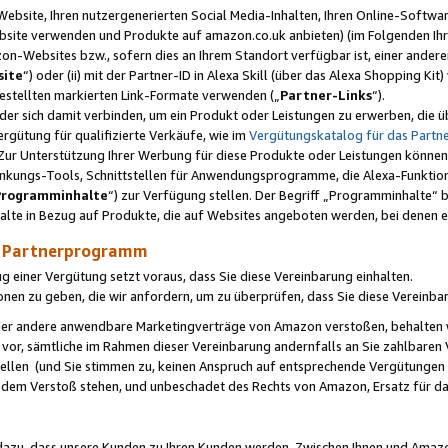
ebsite, Ihren nutzergenerierten Social Media-Inhalten, Ihren Online-Softwar
ebsite verwenden und Produkte auf amazon.co.uk anbieten) (im Folgenden Ihr
-Websites bzw., sofern dies an Ihrem Standort verfügbar ist, einer ander
ite
“) oder (ii) mit der Partner-ID in Alexa Skill (über das Alexa Shopping Ki
estellten markierten Link-Formate verwenden („
Partner-Links
“).
oder sich damit verbinden, um ein Produkt oder Leistungen zu erwerben, di
gütung für qualifizierte Verkäufe, wie im
Vergütungskatalog für das Part
Zur Unterstützung Ihrer Werbung für diese Produkte oder Leistungen können w
linkungs-Tools, Schnittstellen für Anwendungsprogramme, die Alexa-Funktion
Programminhalte
“) zur Verfügung stellen. Der Begriff „Programminhalte“ be
halte in Bezug auf Produkte, die auf Websites angeboten werden, bei denen 
as Partnerprogramm
einer Vergütung setzt voraus, dass Sie diese Vereinbarung einhalten.
ionen zu geben, die wir anfordern, um zu überprüfen, dass Sie diese Vereinba
oder andere anwendbare Marketingverträge von Amazon verstoßen, behalten w
 vor, sämtliche im Rahmen dieser Vereinbarung andernfalls an Sie zahlbare
tellen (und Sie stimmen zu, keinen Anspruch auf entsprechende Vergütungen
 dem Verstoß stehen, und unbeschadet des Rechts von Amazon, Ersatz für 
azu, dass unsere Kunden zu Ihren Kunden werden. Zwischen Ihnen und Amaz