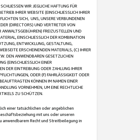
CHLIESSEN WIR JEGLICHE HAFTUNG FÜR
TRIEB IHRER WEBSITE (EINSCHLIESSLICH IHRER
FLICHTEN SICH, UNS, UNSERE VERBUNDENEN
EDER (DIRECTORS) UND VERTRETER VON
R ANWALTSGEBÜHREN) FREIZUSTELLEN UND
ATERIAL, EINSCHLIESSLICH DER KOMBINATION
NUTZUNG, ENTWICKLUNG, GESTALTUNG,
EBSEITE ERSCHEINENDEN MATERIALS, (C) IHRER
ZW. DEN ANWENDBAREN GESETZLICHEN
NG (EINSCHLIESSLICH EINER
BEN DER EINTREIBUNG ODER ZAHLUNG IHRER
LICHTUNGEN, ODER (F) FAHRLÄSSIGKEIT ODER
 BEAUFTRAGTEN KÖNNEN IM NAMEN EINER
HANDLUNG VORNEHMEN, UM EINE RECHTLICHE
TIKELS ZU SCHÜTZEN.
ich einer tatsächlichen oder angeblichen
Geschäftsbeziehung mit uns oder unseren
u anwendbarem Recht und Streitbeilegung in