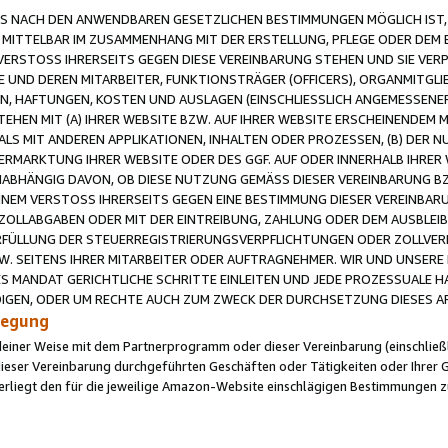
 NACH DEN ANWENDBAREN GESETZLICHEN BESTIMMUNGEN MÖGLICH IST, S
MITTELBAR IM ZUSAMMENHANG MIT DER ERSTELLUNG, PFLEGE ODER DEM BE
ERSTOSS IHRERSEITS GEGEN DIESE VEREINBARUNG STEHEN UND SIE VERP
UND DEREN MITARBEITER, FUNKTIONSTRÄGER (OFFICERS), ORGANMITGLI
N, HAFTUNGEN, KOSTEN UND AUSLAGEN (EINSCHLIESSLICH ANGEMESSENE
HEN MIT (A) IHRER WEBSITE BZW. AUF IHRER WEBSITE ERSCHEINENDEM M
LS MIT ANDEREN APPLIKATIONEN, INHALTEN ODER PROZESSEN, (B) DER 
RMARKTUNG IHRER WEBSITE ODER DES GGF. AUF ODER INNERHALB IHRER W
ABHÄNGIG DAVON, OB DIESE NUTZUNG GEMÄSS DIESER VEREINBARUNG B
EINEM VERSTOSS IHRERSEITS GEGEN EINE BESTIMMUNG DIESER VEREINBARU
D ZOLLABGABEN ODER MIT DER EINTREIBUNG, ZAHLUNG ODER DEM AUSBLEI
FÜLLUNG DER STEUERREGISTRIERUNGSVERPFLICHTUNGEN ODER ZOLLVERPF
W. SEITENS IHRER MITARBEITER ODER AUFTRAGNEHMER. WIR UND UNSERE
ES MANDAT GERICHTLICHE SCHRITTE EINLEITEN UND JEDE PROZESSUALE 
GEN, ODER UM RECHTE AUCH ZUM ZWECK DER DURCHSETZUNG DIESES AR
ilegung
endeiner Weise mit dem Partnerprogramm oder dieser Vereinbarung (einschließl
ieser Vereinbarung durchgeführten Geschäften oder Tätigkeiten oder Ihrer 
iegt den für die jeweilige Amazon-Website einschlägigen Bestimmungen z