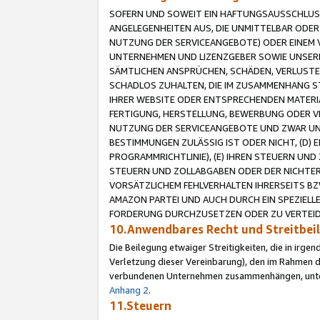
SOFERN UND SOWEIT EIN HAFTUNGSAUSSCHLUSS
ANGELEGENHEITEN AUS, DIE UNMITTELBAR ODER 
NUTZUNG DER SERVICEANGEBOTE) ODER EINEM V
UNTERNEHMEN UND LIZENZGEBER SOWIE UNSERE 
SÄMTLICHEN ANSPRÜCHEN, SCHÄDEN, VERLUSTE
SCHADLOS ZUHALTEN, DIE IM ZUSAMMENHANG STE
IHRER WEBSITE ODER ENTSPRECHENDEN MATERIA
FERTIGUNG, HERSTELLUNG, BEWERBUNG ODER VE
NUTZUNG DER SERVICEANGEBOTE UND ZWAR UN
BESTIMMUNGEN ZULÄSSIG IST ODER NICHT, (D) 
PROGRAMMRICHTLINIE), (E) IHREN STEUERN UN
STEUERN UND ZOLLABGABEN ODER DER NICHTER
VORSÄTZLICHEM FEHLVERHALTEN IHRERSEITS BZ
AMAZON PARTEI UND AUCH DURCH EIN SPEZIELL
FORDERUNG DURCHZUSETZEN ODER ZU VERTEIDI
10.Anwendbares Recht und Streitbe
Die Beilegung etwaiger Streitigkeiten, die in irg
Verletzung dieser Vereinbarung), den im Rahmen d
verbundenen Unternehmen zusammenhängen, unterl
Anhang 2
.
11.Steuern