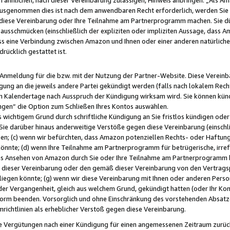
usgenommen dies ist nach dem anwendbaren Recht erforderlich, werden Sie 
f diese Vereinbarung oder Ihre Teilnahme am Partnerprogramm machen. Sie d
usschmücken (einschließlich der expliziten oder impliziten Aussage, dass A
 eine Verbindung zwischen Amazon und Ihnen oder einer anderen natürlichen 
rücklich gestattet ist.
r Anmeldung für die bzw. mit der Nutzung der Partner-Website. Diese Vereinb
gung an die jeweils andere Partei gekündigt werden (falls nach lokalem Rech
n Kalendertage nach Ausspruch der Kündigung wirksam wird. Sie können kündi
ngen“ die Option zum Schließen Ihres Kontos auswählen.
 wichtigem Grund durch schriftliche Kündigung an Sie fristlos kündigen oder I
 Sie darüber hinaus anderweitige Verstöße gegen diese Vereinbarung (einschli
ben; (c) wenn wir befürchten, dass Amazon potenziellen Rechts- oder Haftu
nnte; (d) wenn Ihre Teilnahme am Partnerprogramm für betrügerische, irref
das Ansehen von Amazon durch Sie oder Ihre Teilnahme am Partnerprogramm b
ieser Vereinbarung oder den gemäß dieser Vereinbarung von den Vertragspa
liegen könnte; (g) wenn wir diese Vereinbarung mit Ihnen oder anderen Perso
 der Vergangenheit, gleich aus welchem Grund, gekündigt hatten (oder Ihr Ko
rm beenden. Vorsorglich und ohne Einschränkung des vorstehenden Absatzes
richtlinien als erheblicher Verstoß gegen diese Vereinbarung.
e Vergütungen nach einer Kündigung für einen angemessenen Zeitraum zurückb