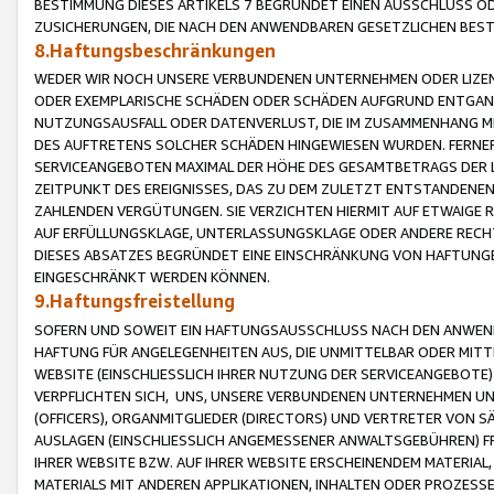
BESTIMMUNG DIESES ARTIKELS 7 BEGRÜNDET EINEN AUSSCHLUSS 
ZUSICHERUNGEN, DIE NACH DEN ANWENDBAREN GESETZLICHEN BE
8.Haftungsbeschränkungen
WEDER WIR NOCH UNSERE VERBUNDENEN UNTERNEHMEN ODER LIZEN
ODER EXEMPLARISCHE SCHÄDEN ODER SCHÄDEN AUFGRUND ENTGANG
NUTZUNGSAUSFALL ODER DATENVERLUST, DIE IM ZUSAMMENHANG MI
DES AUFTRETENS SOLCHER SCHÄDEN HINGEWIESEN WURDEN. FERN
SERVICEANGEBOTEN MAXIMAL DER HÖHE DES GESAMTBETRAGS DER 
ZEITPUNKT DES EREIGNISSES, DAS ZU DEM ZULETZT ENTSTANDENE
ZAHLENDEN VERGÜTUNGEN. SIE VERZICHTEN HIERMIT AUF ETWAIGE 
AUF ERFÜLLUNGSKLAGE, UNTERLASSUNGSKLAGE ODER ANDERE RECHT
DIESES ABSATZES BEGRÜNDET EINE EINSCHRÄNKUNG VON HAFTUNG
EINGESCHRÄNKT WERDEN KÖNNEN.
9.Haftungsfreistellung
SOFERN UND SOWEIT EIN HAFTUNGSAUSSCHLUSS NACH DEN ANWENDB
HAFTUNG FÜR ANGELEGENHEITEN AUS, DIE UNMITTELBAR ODER MITT
WEBSITE (EINSCHLIESSLICH IHRER NUTZUNG DER SERVICEANGEBOTE)
VERPFLICHTEN SICH, UNS, UNSERE VERBUNDENEN UNTERNEHMEN UN
(OFFICERS), ORGANMITGLIEDER (DIRECTORS) UND VERTRETER VON 
AUSLAGEN (EINSCHLIESSLICH ANGEMESSENER ANWALTSGEBÜHREN) FR
IHRER WEBSITE BZW. AUF IHRER WEBSITE ERSCHEINENDEM MATERIAL
MATERIALS MIT ANDEREN APPLIKATIONEN, INHALTEN ODER PROZESSE