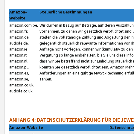
Amazon-
Steuerliche Bestimmungen
Website
amazon.com.be,
Wir dürfen in Bezug auf Beträge, auf deren Auszahlun
amazon.fr,
vornehmen, zu denen wir gesetzlich verpflichtet sind
amazon.de,
stellen die vollständige Zahlung und Abgeltung der 
audible.de,
gelegentlich steuerlich relevante Informationen von I
amazon.ie
Anfrage nicht vorlegen, können wir (kumulativ zu de
amazon.it,
Vergütung so lange einbehalten, bis Sie uns diese Inf
amazon.nl,
dass wir Sie betreffend nicht zur Einholung steuerlich 
amazon.pl,
könnten Sie gesetzlich verpflichtet sein, Amazon Meh
amazon.es,
Anforderungen an eine gültige MwSt.-Rechnung erfüllt
amazon.se,
zahlen.
amazon.co.uk,
audible.co.uk
ANHANG 4: DATENSCHUTZERKLÄRUNG FÜR DIE JEWE
Amazon-Website
Datenschutz