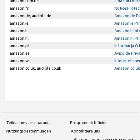
amazon.com.be
amazon.com.b
amazon.fr
Notice:Protec
amazon.de, audible.de
Amazon.de Da
amazon.ie
Amazon.ie Pri
amazon.it
Amazon.it Inf
amazon.nl
Amazon.nl Pri
amazon.pl
Informacja O
amazon.es
Aviso de Priv
amazon.se
Integritetsm
amazon.co.uk, audible.co.uk
Amazon.co.uk 
Teilnahmevereinbarung
Programmrichtlinien
Nutzungsbestimmungen
Kontaktiere uns