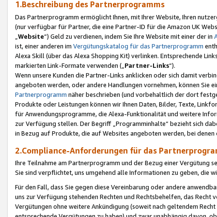
1.Beschreibung des Partnerprogramms
Das Partnerprogramm ermöglicht Ihnen, mit Ihrer Website, Ihren nutzer
(nur verfügbar für Partner, die eine Partner-ID für die Amazon UK We
„
Website
“) Geld zu verdienen, indem Sie Ihre Website mit einer der in
ist, einer anderen im
Vergütungskatalog für das Partnerprogramm
enth
Alexa Skill (über das Alexa Shopping Kit) verlinken. Entsprechende Lin
markierten Link-Formate verwenden („
Partner-Links
“).
Wenn unsere Kunden die Partner-Links anklicken oder sich damit verbi
angeboten werden, oder andere Handlungen vornehmen, können Sie eine
Partnerprogramm
näher beschrieben (und vorbehaltlich der dort festg
Produkte oder Leistungen können wir Ihnen Daten, Bilder, Texte, Linkfo
für Anwendungsprogramme, die Alexa-Funktionalität und weitere Inf
zur Verfügung stellen. Der Begriff „Programminhalte“ bezieht sich dabe
in Bezug auf Produkte, die auf Websites angeboten werden, bei denen 
2.Compliance-Anforderungen für das Partnerprog
Ihre Teilnahme am Partnerprogramm und der Bezug einer Vergütung setz
Sie sind verpflichtet, uns umgehend alle Informationen zu geben, die w
Für den Fall, dass Sie gegen diese Vereinbarung oder andere anwendba
uns zur Verfügung stehenden Rechten und Rechtsbehelfen, das Recht vo
Vergütungen ohne weitere Ankündigung (soweit nach geltendem Recht z
entsprechende Vergütungen zu haben) und zwar unabhängig davon, ob 