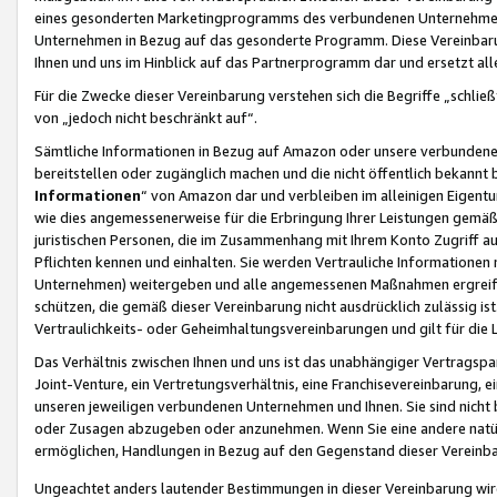
eines gesonderten Marketingprogramms des verbundenen Unternehmens
Unternehmen in Bezug auf das gesonderte Programm. Diese Vereinbarung
Ihnen und uns im Hinblick auf das Partnerprogramm dar und ersetzt al
Für die Zwecke dieser Vereinbarung verstehen sich die Begriffe „schließ
von „jedoch nicht beschränkt auf“.
Sämtliche Informationen in Bezug auf Amazon oder unsere verbunde
bereitstellen oder zugänglich machen und die nicht öffentlich bekannt bz
Informationen
“ von Amazon dar und verbleiben im alleinigen Eigent
wie dies angemessenerweise für die Erbringung Ihrer Leistungen gemäß d
juristischen Personen, die im Zusammenhang mit Ihrem Konto Zugriff au
Pflichten kennen und einhalten. Sie werden Vertrauliche Informationen 
Unternehmen) weitergeben und alle angemessenen Maßnahmen ergreifen
schützen, die gemäß dieser Vereinbarung nicht ausdrücklich zulässig is
Vertraulichkeits- oder Geheimhaltungsvereinbarungen und gilt für die
Das Verhältnis zwischen Ihnen und uns ist das unabhängiger Vertragspa
Joint-Venture, ein Vertretungsverhältnis, eine Franchisevereinbarung, 
unseren jeweiligen verbundenen Unternehmen und Ihnen. Sie sind ni
oder Zusagen abzugeben oder anzunehmen. Wenn Sie eine andere natürli
ermöglichen, Handlungen in Bezug auf den Gegenstand dieser Vereinbar
Ungeachtet anders lautender Bestimmungen in dieser Vereinbarung wird