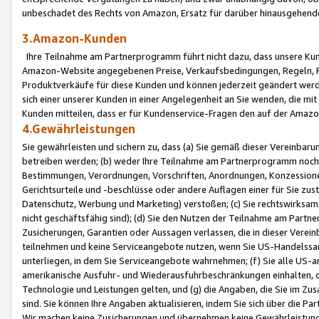
unbeschadet des Rechts von Amazon, Ersatz für darüber hinausgehen
3.Amazon-Kunden
Ihre Teilnahme am Partnerprogramm führt nicht dazu, dass unsere Kun
Amazon-Website angegebenen Preise, Verkaufsbedingungen, Regeln, Ri
Produktverkäufe für diese Kunden und können jederzeit geändert werde
sich einer unserer Kunden in einer Angelegenheit an Sie wenden, die 
Kunden mitteilen, dass er für Kundenservice-Fragen den auf der Ama
4.Gewährleistungen
Sie gewährleisten und sichern zu, dass (a) Sie gemäß dieser Vereinba
betreiben werden; (b) weder Ihre Teilnahme am Partnerprogramm noch d
Bestimmungen, Verordnungen, Vorschriften, Anordnungen, Konzessionen,
Gerichtsurteile und -beschlüsse oder andere Auflagen einer für Sie zu
Datenschutz, Werbung und Marketing) verstoßen; (c) Sie rechtswirksam 
nicht geschäftsfähig sind); (d) Sie den Nutzen der Teilnahme am Partne
Zusicherungen, Garantien oder Aussagen verlassen, die in dieser Verein
teilnehmen und keine Serviceangebote nutzen, wenn Sie US-Handelssa
unterliegen, in dem Sie Serviceangebote wahrnehmen; (f) Sie alle US
amerikanische Ausfuhr- und Wiederausfuhrbeschränkungen einhalten, 
Technologie und Leistungen gelten, und (g) die Angaben, die Sie im 
sind. Sie können Ihre Angaben aktualisieren, indem Sie sich über die 
Wir machen keine Zusicherungen und übernehmen keine Gewährleistun