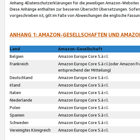
Anhang 4Datenschutzerklärungen für die jeweiligen Amazon-Websites
Diese Anhänge enthalten zur besseren Übersicht Übersetzungen. Sofe
vorgeschrieben ist, gilt im Falle von Abweichungen die englische Fass
ANHANG 1: AMAZON-GESELLSCHAFTEN UND AMAZO
Land
Amazon-Gesellschaft
Belgien
Amazon Europe Core S.à r.l.
Frankreich
Amazon Europe Core S.à r.l.(oder Amazon Fr
entsprechend der Mitteilung)
Deutschland
Amazon Europe Core S.à r.l.
Irland
Amazon Europe Core S.à r.l.
Italien
Amazon Europe Core S.à r.l.
Niederlande
Amazon Europe Core S.à r.l.
Polen
Amazon Europe Core S.à r.l.
Spanien
Amazon Europe Core S.à r.l.
Schweden
Amazon Europe Core S.à r.l.
Vereinigtes Königreich
Amazon Europe Core S.à r.l.