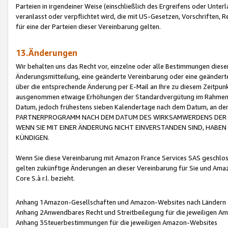
Parteien in irgendeiner Weise (einschließlich des Ergreifens oder Unt
veranlasst oder verpflichtet wird, die mit US-Gesetzen, Vorschriften,
für eine der Parteien dieser Vereinbarung gelten.
13.Änderungen
Wir behalten uns das Recht vor, einzelne oder alle Bestimmungen diese
Änderungsmitteilung, eine geänderte Vereinbarung oder eine geänderte 
über die entsprechende Änderung per E-Mail an Ihre zu diesem Zeitpun
ausgenommen etwaige Erhöhungen der Standardvergütung im Rahmen
Datum, jedoch frühestens sieben Kalendertage nach dem Datum, an de
PARTNERPROGRAMM NACH DEM DATUM DES WIRKSAMWERDENS DER Ä
WENN SIE MIT EINER ÄNDERUNG NICHT EINVERSTANDEN SIND, HABEN S
KÜNDIGEN.
Wenn Sie diese Vereinbarung mit Amazon France Services SAS geschlo
gelten zukünftige Änderungen an dieser Vereinbarung für Sie und Ama
Core S.à r.l. bezieht.
Anhang 1Amazon-Gesellschaften und Amazon-Websites nach Ländern
Anhang 2Anwendbares Recht und Streitbeilegung für die jeweiligen 
Anhang 3Steuerbestimmungen für die jeweiligen Amazon-Websites