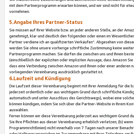
mit dem Partnerprogramm erwarten können, und wir sind nicht für etwa
vornehmen.
5.Angabe Ihres Partner-Status
Sie müssen auf Ihrer Website bzw. an jeder anderen Stelle, an der Am
genehmigt, klar und deutlich den folgenden oder einen im Wesentlichen
Partner verdiene ich an qualifizierten Verkäufen“. Abgesehen von die
werden Sie ohne unsere vorherige schriftliche Zustimmung keine weite
Partnerprogramm machen. Sie dürfen die zwischen uns und Ihnen best
(einschließlich der expliziten oder impliziten Aussage, dass Amazon Si
dass eine Verbindung zwischen Amazon und Ihnen oder einer anderen natü
vorliegenden Vereinbarung ausdrücklich gestattet ist.
6.Laufzeit und Kündigung
Die Laufzeit dieser Vereinbarung beginnt mit Ihrer Anmeldung für die 
jederzeit ordentlich oder aus wichtigem Grund durch schriftliche Kündi
automatisch und unter Ausschluss des Gerichtswegs), wobei eine solch
können kündigen, indem Sie sich über die Partner-Website in Ihrem Ko
auswählen.
Ferner können wir diese Vereinbarung jederzeit aus wichtigem Grund dur
Sie Ihre Pflichten aus dieser Vereinbarung erheblich verletzen; (b) wen
Programmrichtlinien) nicht innerhalb von 7 Tagen nach unserer Benachr
oder Haftungsansprüchen im Zusammenhang mit Ihrer Teilnahme am Pa