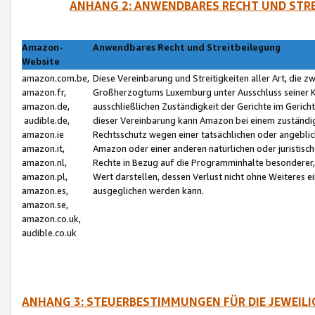
ANHANG 2: ANWENDBARES RECHT UND STRE
Amazon-
Anwendbares Recht und Streitbeilegung
Website
amazon.com.be,
Diese Vereinbarung und Streitigkeiten aller Art, die 
amazon.fr,
Großherzogtums Luxemburg unter Ausschluss seiner Kol
amazon.de,
ausschließlichen Zuständigkeit der Gerichte im Geri
audible.de,
dieser Vereinbarung kann Amazon bei einem zuständig
amazon.ie
Rechtsschutz wegen einer tatsächlichen oder angebli
amazon.it,
Amazon oder einer anderen natürlichen oder juristisc
amazon.nl,
Rechte in Bezug auf die Programminhalte besonderer,
amazon.pl,
Wert darstellen, dessen Verlust nicht ohne Weiteres e
amazon.es,
ausgeglichen werden kann.
amazon.se,
amazon.co.uk,
audible.co.uk
ANHANG 3: STEUERBESTIMMUNGEN FÜR DIE JEWEIL