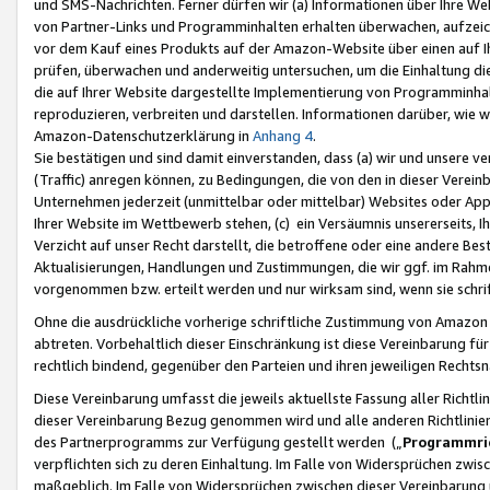
und SMS-Nachrichten. Ferner dürfen wir (a) Informationen über Ihre We
von Partner-Links und Programminhalten erhalten überwachen, aufzei
vor dem Kauf eines Produkts auf der Amazon-Website über einen auf Ih
prüfen, überwachen und anderweitig untersuchen, um die Einhaltung dies
die auf Ihrer Website dargestellte Implementierung von Programminhalt
reproduzieren, verbreiten und darstellen. Informationen darüber, wie w
Amazon-Datenschutzerklärung in
Anhang 4
.
Sie bestätigen und sind damit einverstanden, dass (a) wir und unsere 
(Traffic) anregen können, zu Bedingungen, die von den in dieser Vere
Unternehmen jederzeit (unmittelbar oder mittelbar) Websites oder Appl
Ihrer Website im Wettbewerb stehen, (c) ein Versäumnis unsererseits, I
Verzicht auf unser Recht darstellt, die betroffene oder eine andere B
Aktualisierungen, Handlungen und Zustimmungen, die wir ggf. im Rahme
vorgenommen bzw. erteilt werden und nur wirksam sind, wenn sie schri
Ohne die ausdrückliche vorherige schriftliche Zustimmung von Amazon
abtreten. Vorbehaltlich dieser Einschränkung ist diese Vereinbarung f
rechtlich bindend, gegenüber den Parteien und ihren jeweiligen Rech
Diese Vereinbarung umfasst die jeweils aktuellste Fassung aller Richtli
dieser Vereinbarung Bezug genommen wird und alle anderen Richtlinie
des Partnerprogramms zur Verfügung gestellt werden („
Programmric
verpflichten sich zu deren Einhaltung. Im Falle von Widersprüchen zwi
maßgeblich. Im Falle von Widersprüchen zwischen dieser Vereinbarun