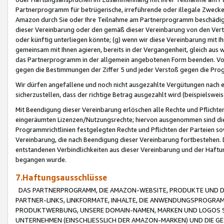
Partnerprogramm für betrügerische, irreführende oder illegale Zwecke
Amazon durch Sie oder Ihre Teilnahme am Partnerprogramm beschädig
dieser Vereinbarung oder den gemäß dieser Vereinbarung von den Vertr
oder künftig unterliegen könnte; (g) wenn wir diese Vereinbarung mit I
gemeinsam mit Ihnen agieren, bereits in der Vergangenheit, gleich aus
das Partnerprogramm in der allgemein angebotenen Form beenden. Vors
gegen die Bestimmungen der Ziffer 5 und jeder Verstoß gegen die Prog
Wir dürfen angefallene und noch nicht ausgezahlte Vergütungen nach 
sicherzustellen, dass der richtige Betrag ausgezahlt wird (beispielsw
Mit Beendigung dieser Vereinbarung erlöschen alle Rechte und Pflichte
eingeräumten Lizenzen/Nutzungsrechte; hiervon ausgenommen sind die in 
Programmrichtlinien festgelegten Rechte und Pflichten der Parteien sow
Vereinbarung, die nach Beendigung dieser Vereinbarung fortbestehen. D
entstandenen Verbindlichkeiten aus dieser Vereinbarung und der Haft
begangen wurde.
7.Haftungsausschlüsse
DAS PARTNERPROGRAMM, DIE AMAZON-WEBSITE, PRODUKTE UND DI
PARTNER-LINKS, LINKFORMATE, INHALTE, DIE ANWENDUNGSPROGR
PRODUKTWERBUNG, UNSERE DOMAIN-NAMEN, MARKEN UND LOGOS S
UNTERNEHMEN (EINSCHLIESSLICH DER AMAZON-MARKEN) UND DIE GE