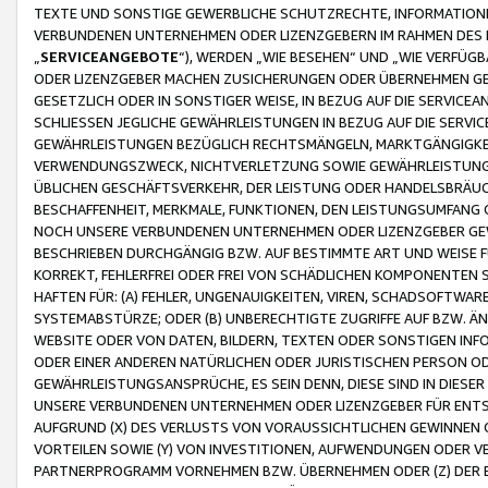
TEXTE UND SONSTIGE GEWERBLICHE SCHUTZRECHTE, INFORMATIONE
VERBUNDENEN UNTERNEHMEN ODER LIZENZGEBERN IM RAHMEN DES
„
SERVICEANGEBOTE
“), WERDEN „WIE BESEHEN“ UND „WIE VERFÜ
ODER LIZENZGEBER MACHEN ZUSICHERUNGEN ODER ÜBERNEHMEN GEW
GESETZLICH ODER IN SONSTIGER WEISE, IN BEZUG AUF DIE SERVI
SCHLIESSEN JEGLICHE GEWÄHRLEISTUNGEN IN BEZUG AUF DIE SERVI
GEWÄHRLEISTUNGEN BEZÜGLICH RECHTSMÄNGELN, MARKTGÄNGIGKEIT
VERWENDUNGSZWECK, NICHTVERLETZUNG SOWIE GEWÄHRLEISTUNGEN 
ÜBLICHEN GESCHÄFTSVERKEHR, DER LEISTUNG ODER HANDELSBRÄUCH
BESCHAFFENHEIT, MERKMALE, FUNKTIONEN, DEN LEISTUNGSUMFANG 
NOCH UNSERE VERBUNDENEN UNTERNEHMEN ODER LIZENZGEBER GEWÄ
BESCHRIEBEN DURCHGÄNGIG BZW. AUF BESTIMMTE ART UND WEISE
KORREKT, FEHLERFREI ODER FREI VON SCHÄDLICHEN KOMPONENTEN
HAFTEN FÜR: (A) FEHLER, UNGENAUIGKEITEN, VIREN, SCHADSOFTW
SYSTEMABSTÜRZE; ODER (B) UNBERECHTIGTE ZUGRIFFE AUF BZW. 
WEBSITE ODER VON DATEN, BILDERN, TEXTEN ODER SONSTIGEN INF
ODER EINER ANDEREN NATÜRLICHEN ODER JURISTISCHEN PERSON OD
GEWÄHRLEISTUNGSANSPRÜCHE, ES SEIN DENN, DIESE SIND IN DIES
UNSERE VERBUNDENEN UNTERNEHMEN ODER LIZENZGEBER FÜR EN
AUFGRUND (X) DES VERLUSTS VON VORAUSSICHTLICHEN GEWINNEN
VORTEILEN SOWIE (Y) VON INVESTITIONEN, AUFWENDUNGEN ODER VE
PARTNERPROGRAMM VORNEHMEN BZW. ÜBERNEHMEN ODER (Z) DER 