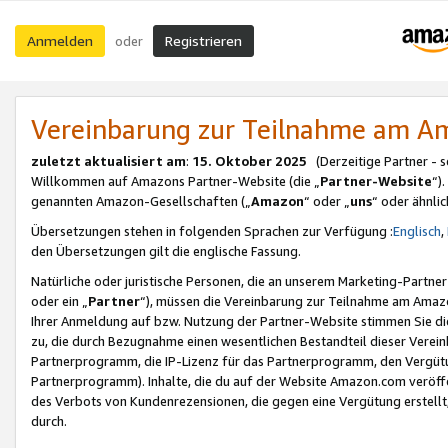
Anmelden
Registrieren
oder
Vereinbarung zur Teilnahme am 
zuletzt aktualisiert am
:
15. Oktober 2025
(Derzeitige Partner - 
Willkommen auf Amazons Partner-Website (die „
Partner-Website
“)
genannten Amazon-Gesellschaften („
Amazon
“ oder „
uns
“ oder ähnli
Übersetzungen stehen in folgenden Sprachen zur Verfügung :
Englisch
,
den Übersetzungen gilt die englische Fassung.
Natürliche oder juristische Personen, die an unserem Marketing-Partn
oder ein „
Partner
“), müssen die Vereinbarung zur Teilnahme am Ama
Ihrer Anmeldung auf bzw. Nutzung der Partner-Website stimmen Sie die
zu, die durch Bezugnahme einen wesentlichen Bestandteil dieser Verei
Partnerprogramm, die IP-Lizenz für das Partnerprogramm, den Vergütu
Partnerprogramm). Inhalte, die du auf der Website Amazon.com veröffe
des Verbots von Kundenrezensionen, die gegen eine Vergütung erstellt, 
durch.