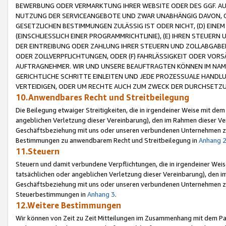
BEWERBUNG ODER VERMARKTUNG IHRER WEBSITE ODER DES GGF. AUF 
NUTZUNG DER SERVICEANGEBOTE UND ZWAR UNABHÄNGIG DAVON, O
GESETZLICHEN BESTIMMUNGEN ZULÄSSIG IST ODER NICHT, (D) EINE
(EINSCHLIESSLICH EINER PROGRAMMRICHTLINIE), (E) IHREN STEUER
DER EINTREIBUNG ODER ZAHLUNG IHRER STEUERN UND ZOLLABGAB
ODER ZOLLVERPFLICHTUNGEN, ODER (F) FAHRLÄSSIGKEIT ODER VORS
AUFTRAGNEHMER. WIR UND UNSERE BEAUFTRAGTEN KÖNNEN IM NAME
GERICHTLICHE SCHRITTE EINLEITEN UND JEDE PROZESSUALE HAND
VERTEIDIGEN, ODER UM RECHTE AUCH ZUM ZWECK DER DURCHSETZU
10.Anwendbares Recht und Streitbeilegung
Die Beilegung etwaiger Streitigkeiten, die in irgendeiner Weise mit de
angeblichen Verletzung dieser Vereinbarung), den im Rahmen dieser Ve
Geschäftsbeziehung mit uns oder unseren verbundenen Unternehmen zu
Bestimmungen zu anwendbarem Recht und Streitbeilegung in
Anhang 
11.Steuern
Steuern und damit verbundene Verpflichtungen, die in irgendeiner Wei
tatsächlichen oder angeblichen Verletzung dieser Vereinbarung), den 
Geschäftsbeziehung mit uns oder unseren verbundenen Unternehmen z
Steuerbestimmungen in
Anhang 3
.
12.Weitere Bestimmungen
Wir können von Zeit zu Zeit Mitteilungen im Zusammenhang mit dem Par