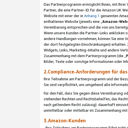
Das Partnerprogramm ermöglicht Ihnen, mit Ihrer W
Partner, die eine Partner-ID für die Amazon UK W
Website mit einer der in
Anhang 1
genannten Amazon
enthaltenen Website (jeweils eine „
Amazon-Webs
Vereinbarung entsprechen und die von uns bereitg
Wenn unsere Kunden die Partner-Links anklicken 
andere Handlungen vornehmen, können Sie eine Ver
der dort festgelegten Einschränkungen) erhalten. 
Widgets, Links, Marketing-Inhalte und andere Ver
Zusammenhang mit dem Partnerprogramm (die „
Bilder, Texte oder sonstige Informationen oder In
2.Compliance-Anforderungen für d
Ihre Teilnahme am Partnerprogramm und der Bezug 
Sie sind verpflichtet, uns umgehend alle Informat
Für den Fall, dass Sie gegen diese Vereinbarung 
stehenden Rechten und Rechtsbehelfen, das Recht
nach geltendem Recht zulässig) dauerhaft einzus
unmittelbar oder mittelbar im Zusammenhang mit
3.Amazon-Kunden
Ihre Teilnahme am Partnerprogramm führt nicht d