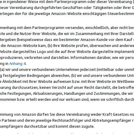
e in irgendeiner Weise mit dem Partnerprogramm oder dieser Vereinbarung (ei
ieser Vereinbarung durchgeführten Geschäften oder Tätigkeiten oder Ihrer 
liegen den für die jeweilige Amazon-Website einschlägigen Steuerbestim
mmenhang mit dem Partnerprogramm versenden, einschließlich, aber nicht be
site und die Nutzer Ihrer Website, die wir im Zusammenhang mit Ihrer Darst
itergeben (beispielsweise dass ein bestimmter Amazon-Kunde vor dem Kauf
uf die Amazon-Website kam, (b) Ihre Website prüfen, überwachen und anderwei
r Website dargestelltes Logo und die auf Ihrer Website dargestellte Impleme
reproduzieren, verbreiten und darstellen. Informationen darüber, wie wir per
ng in
Anhang 4
.
 (a) wir und unsere verbundenen Unternehmen jederzeit (mittelbar oder unmit
ng festgelegten Bedingungen abweichen, (b) wir und unsere verbundenen Unte
 Ähnlichkeit mit Ihrer Website aufweisen bzw. mit Ihrer Website im Wettbewer
barung durchzusetzen, keinen Verzicht auf unser Recht darstellt, die betrof
liche Festlegungen, Aktualisierungen, Handlungen und Zustimmungen, die wi
enommen bzw. erteilt werden und nur wirksam sind, wenn sie schriftlich dur
stimmung von Amazon dürfen Sie diese Vereinbarung weder Kraft Gesetzes no
die Parteien und deren jeweilige Rechtsnachfolger und Abtretungsempfänger 
ngsempfängern durchsetzbar und kommt diesen zugute.