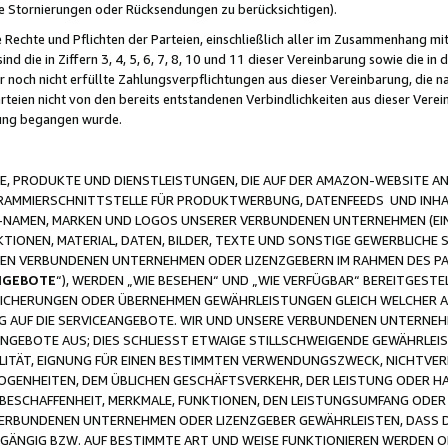
ge Stornierungen oder Rücksendungen zu berücksichtigen).
 Rechte und Pflichten der Parteien, einschließlich aller im Zusammenhang m
 die in Ziffern 3, 4, 5, 6, 7, 8, 10 und 11 dieser Vereinbarung sowie die in
er noch nicht erfüllte Zahlungsverpflichtungen aus dieser Vereinbarung, die
arteien nicht von den bereits entstandenen Verbindlichkeiten aus dieser Ver
gung begangen wurde.
 PRODUKTE UND DIENSTLEISTUNGEN, DIE AUF DER AMAZON-WEBSITE AN
GRAMMIERSCHNITTSTELLE FÜR PRODUKTWERBUNG, DATENFEEDS UND INH
-NAMEN, MARKEN UND LOGOS UNSERER VERBUNDENEN UNTERNEHMEN (EIN
IONEN, MATERIAL, DATEN, BILDER, TEXTE UND SONSTIGE GEWERBLICHE 
EREN VERBUNDENEN UNTERNEHMEN ODER LIZENZGEBERN IM RAHMEN DES 
NGEBOTE
“), WERDEN „WIE BESEHEN“ UND „WIE VERFÜGBAR“ BEREITGEST
CHERUNGEN ODER ÜBERNEHMEN GEWÄHRLEISTUNGEN GLEICH WELCHER AR
ZUG AUF DIE SERVICEANGEBOTE. WIR UND UNSERE VERBUNDENEN UNTERNEH
ANGEBOTE AUS; DIES SCHLIESST ETWAIGE STILLSCHWEIGENDE GEWÄHRLE
LITÄT, EIGNUNG FÜR EINEN BESTIMMTEN VERWENDUNGSZWECK, NICHTVER
OGENHEITEN, DEM ÜBLICHEN GESCHÄFTSVERKEHR, DER LEISTUNG ODER H
 BESCHAFFENHEIT, MERKMALE, FUNKTIONEN, DEN LEISTUNGSUMFANG ODER
VERBUNDENEN UNTERNEHMEN ODER LIZENZGEBER GEWÄHRLEISTEN, DASS D
HGÄNGIG BZW. AUF BESTIMMTE ART UND WEISE FUNKTIONIEREN WERDEN 