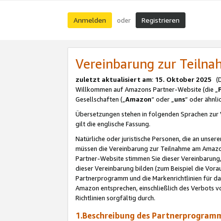
Anmelden
Registrieren
oder
Vereinbarung zur Teil
zuletzt aktualisiert am
:
15. Oktober 2025
(De
Willkommen auf Amazons Partner-Website (die „
Gesellschaften („
Amazon
“ oder „
uns
“ oder ähnl
Übersetzungen stehen in folgenden Sprachen zur 
gilt die englische Fassung.
Natürliche oder juristische Personen, die an uns
müssen die Vereinbarung zur Teilnahme am Amaz
Partner-Website stimmen Sie dieser Vereinbarung,
dieser Vereinbarung bilden (zum Beispiel die Vo
Partnerprogramm und die Markenrichtlinien für da
Amazon entsprechen, einschließlich des Verbots vo
Richtlinien sorgfältig durch.
1.Beschreibung des Partnerprogra