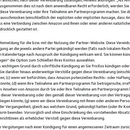
usgenommen dies ist nach dem anwendbaren Recht erforderlich, werden Sie 
f diese Vereinbarung oder Ihre Teilnahme am Partnerprogramm machen. Sie d
usschmücken (einschließlich der expliziten oder impliziten Aussage, dass A
 eine Verbindung zwischen Amazon und Ihnen oder einer anderen natürlichen 
rücklich gestattet ist.
r Anmeldung für die bzw. mit der Nutzung der Partner-Website. Diese Vereinb
gung an die jeweils andere Partei gekündigt werden (falls nach lokalem Rech
n Kalendertage nach Ausspruch der Kündigung wirksam wird. Sie können kündi
ngen“ die Option zum Schließen Ihres Kontos auswählen.
 wichtigem Grund durch schriftliche Kündigung an Sie fristlos kündigen oder I
 Sie darüber hinaus anderweitige Verstöße gegen diese Vereinbarung (einschli
ben; (c) wenn wir befürchten, dass Amazon potenziellen Rechts- oder Haftu
nnte; (d) wenn Ihre Teilnahme am Partnerprogramm für betrügerische, irref
das Ansehen von Amazon durch Sie oder Ihre Teilnahme am Partnerprogramm b
ieser Vereinbarung oder den gemäß dieser Vereinbarung von den Vertragspa
liegen könnte; (g) wenn wir diese Vereinbarung mit Ihnen oder anderen Perso
 der Vergangenheit, gleich aus welchem Grund, gekündigt hatten (oder Ihr Ko
rm beenden. Vorsorglich und ohne Einschränkung des vorstehenden Absatzes
richtlinien als erheblicher Verstoß gegen diese Vereinbarung.
e Vergütungen nach einer Kündigung für einen angemessenen Zeitraum zurückb