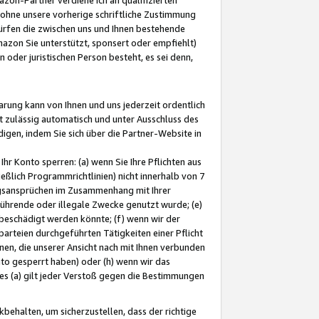
ohne unsere vorherige schriftliche Zustimmung
ürfen die zwischen uns und Ihnen bestehende
mazon Sie unterstützt, sponsert oder empfiehlt)
oder juristischen Person besteht, es sei denn,
arung kann von Ihnen und uns jederzeit ordentlich
t zulässig automatisch und unter Ausschluss des
gen, indem Sie sich über die Partner-Website in
hr Konto sperren: (a) wenn Sie Ihre Pflichten aus
eßlich Programmrichtlinien) nicht innerhalb von 7
ngsansprüchen im Zusammenhang mit Ihrer
ührende oder illegale Zwecke genutzt wurde; (e)
eschädigt werden könnte; (f) wenn wir der
rteien durchgeführten Tätigkeiten einer Pflicht
nen, die unserer Ansicht nach mit Ihnen verbunden
nto gesperrt haben) oder (h) wenn wir das
 (a) gilt jeder Verstoß gegen die Bestimmungen
ehalten, um sicherzustellen, dass der richtige