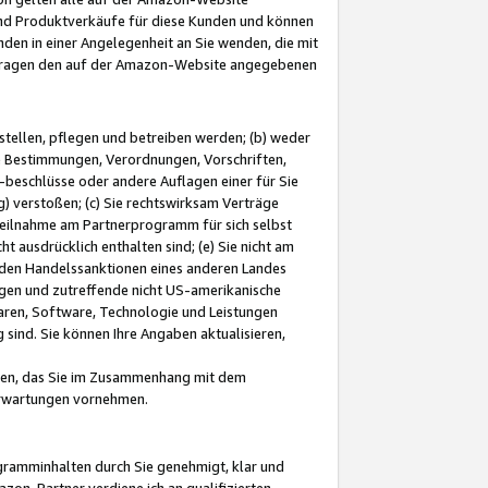
und Produktverkäufe für diese Kunden und können
nden in einer Angelegenheit an Sie wenden, die mit
e-Fragen den auf der Amazon-Website angegebenen
stellen, pflegen und betreiben werden; (b) weder
e Bestimmungen, Verordnungen, Vorschriften,
-beschlüsse oder andere Auflagen einer für Sie
 verstoßen; (c) Sie rechtswirksam Verträge
r Teilnahme am Partnerprogramm für sich selbst
t ausdrücklich enthalten sind; (e) Sie nicht am
den Handelssanktionen eines anderen Landes
gen und zutreffende nicht US-amerikanische
ren, Software, Technologie und Leistungen
sind. Sie können Ihre Angaben aktualisieren,
men, das Sie im Zusammenhang mit dem
 Erwartungen vornehmen.
ogramminhalten durch Sie genehmigt, klar und
zon-Partner verdiene ich an qualifizierten