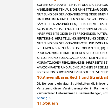
SOFERN UND SOWEIT EIN HAFTUNGSAUSSCHLUSS
ANGELEGENHEITEN AUS, DIE UNMITTELBAR ODER 
NUTZUNG DER SERVICEANGEBOTE) ODER EINEM V
UNTERNEHMEN UND LIZENZGEBER SOWIE UNSERE 
SÄMTLICHEN ANSPRÜCHEN, SCHÄDEN, VERLUSTE
SCHADLOS ZUHALTEN, DIE IM ZUSAMMENHANG STE
IHRER WEBSITE ODER ENTSPRECHENDEN MATERIA
FERTIGUNG, HERSTELLUNG, BEWERBUNG ODER VE
NUTZUNG DER SERVICEANGEBOTE UND ZWAR UN
BESTIMMUNGEN ZULÄSSIG IST ODER NICHT, (D) 
PROGRAMMRICHTLINIE), (E) IHREN STEUERN UN
STEUERN UND ZOLLABGABEN ODER DER NICHTER
VORSÄTZLICHEM FEHLVERHALTEN IHRERSEITS BZ
AMAZON PARTEI UND AUCH DURCH EIN SPEZIELL
FORDERUNG DURCHZUSETZEN ODER ZU VERTEIDI
10.Anwendbares Recht und Streitbe
Die Beilegung etwaiger Streitigkeiten, die in irg
Verletzung dieser Vereinbarung), den im Rahmen d
verbundenen Unternehmen zusammenhängen, unterl
Anhang 2
.
11.Steuern