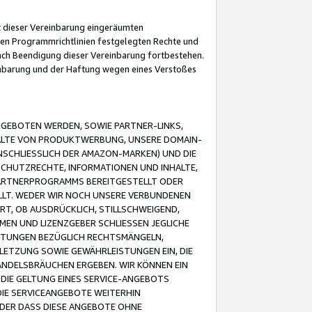
it dieser Vereinbarung eingeräumten
 den Programmrichtlinien festgelegten Rechte und
 nach Beendigung dieser Vereinbarung fortbestehen.
einbarung und der Haftung wegen eines Verstoßes
GEBOTEN WERDEN, SOWIE PARTNER-LINKS,
ALTE VON PRODUKTWERBUNG, UNSERE DOMAIN-
SCHLIESSLICH DER AMAZON-MARKEN) UND DIE
SCHUTZRECHTE, INFORMATIONEN UND INHALTE,
PARTNERPROGRAMMS BEREITGESTELLT ODER
ELLT. WEDER WIR NOCH UNSERE VERBUNDENEN
T, OB AUSDRÜCKLICH, STILLSCHWEIGEND,
MEN UND LIZENZGEBER SCHLIESSEN JEGLICHE
ISTUNGEN BEZÜGLICH RECHTSMÄNGELN,
LETZUNG SOWIE GEWÄHRLEISTUNGEN EIN, DIE
ANDELSBRÄUCHEN ERGEBEN. WIR KÖNNEN EIN
 DIE GELTUNG EINES SERVICE-ANGEBOTS
IE SERVICEANGEBOTE WEITERHIN
ODER DASS DIESE ANGEBOTE OHNE