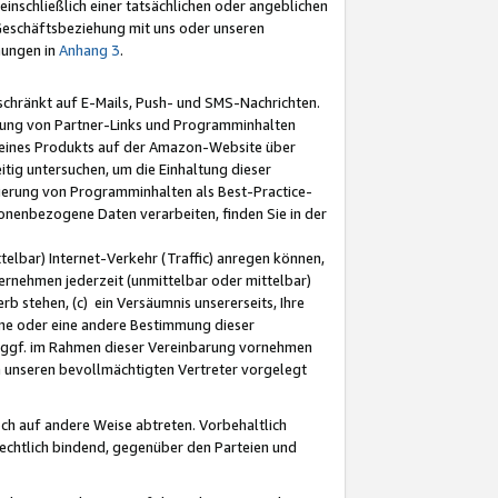
nschließlich einer tatsächlichen oder angeblichen
Geschäftsbeziehung mit uns oder unseren
mungen in
Anhang 3
.
schränkt auf E-Mails, Push- und SMS-Nachrichten.
ellung von Partner-Links und Programminhalten
 eines Produkts auf der Amazon-Website über
tig untersuchen, um die Einhaltung dieser
ntierung von Programminhalten als Best-Practice-
sonenbezogene Daten verarbeiten, finden Sie in der
telbar) Internet-Verkehr (Traffic) anregen können,
rnehmen jederzeit (unmittelbar oder mittelbar)
b stehen, (c) ein Versäumnis unsererseits, Ihre
fene oder eine andere Bestimmung dieser
r ggf. im Rahmen dieser Vereinbarung vornehmen
ch unseren bevollmächtigten Vertreter vorgelegt
ch auf andere Weise abtreten. Vorbehaltlich
rechtlich bindend, gegenüber den Parteien und