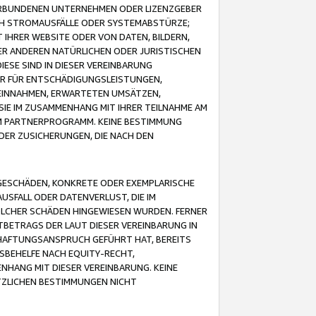
VERBUNDENEN UNTERNEHMEN ODER LIZENZGEBER
ICH STROMAUSFÄLLE ODER SYSTEMABSTÜRZE;
IHRER WEBSITE ODER VON DATEN, BILDERN,
ER ANDEREN NATÜRLICHEN ODER JURISTISCHEN
ESE SIND IN DIESER VEREINBARUNG
R FÜR ENTSCHÄDIGUNGSLEISTUNGEN,
EINNAHMEN, ERWARTETEN UMSÄTZEN,
SIE IM ZUSAMMENHANG MIT IHRER TEILNAHME AM
M PARTNERPROGRAMM. KEINE BESTIMMUNG
DER ZUSICHERUNGEN, DIE NACH DEN
GESCHÄDEN, KONKRETE ODER EXEMPLARISCHE
SFALL ODER DATENVERLUST, DIE IM
OLCHER SCHÄDEN HINGEWIESEN WURDEN. FERNER
BETRAGS DER LAUT DIESER VEREINBARUNG IN
HAFTUNGSANSPRUCH GEFÜHRT HAT, BEREITS
SBEHELFE NACH EQUITY-RECHT,
NHANG MIT DIESER VEREINBARUNG. KEINE
TZLICHEN BESTIMMUNGEN NICHT