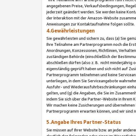
angegebenen Preise, Verkaufsbedingungen, Regeln
jederzeit geändert werden. Sie werden keine Konta
der Interaktion mit der Amazon-Website zusamme
Anweisungen zur Kontaktaufnahme folgen sollte.
4.Gewährleistungen
Sie gewährleisten und sichern zu, dass (a) Sie g
Ihre Teilnahme am Partnerprogramm noch die Erst
Anordnungen, Konzessionen, Richtlinien, Verhalten
zuständigen Behörde (einschließlich der Bestimmu
abschließen dürfen (also z. B. nicht minderjährig
eigenständig geprüft haben und sich nicht auf Zusi
Partnerprogramm teilnehmen und keine Servicean
unterliegen, in dem Sie Serviceangebote wahrneh
Ausfuhr- und Wiederausfuhrbeschränkungen einhal
gelten, und (g) die Angaben, die Sie im Zusammen
indem Sie sich über die Partner-Website in Ihrem
Wir machen keine Zusicherungen und übernehmen 
Partnerprogramm erwarten können, und wir sind n
5.Angabe Ihres Partner-Status
Sie müssen auf Ihrer Website bzw. an jeder ander
deutlich den folgenden oder einen im Wesentlichen