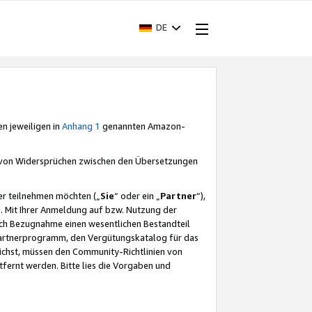
DE
en jeweiligen in
Anhang 1
genannten Amazon-
e von Widersprüchen zwischen den Übersetzungen
er teilnehmen möchten („
Sie
“ oder ein „
Partner
“),
. Mit Ihrer Anmeldung auf bzw. Nutzung der
durch Bezugnahme einen wesentlichen Bestandteil
 Partnerprogramm, den Vergütungskatalog für das
ichst, müssen den Community-Richtlinien von
fernt werden. Bitte lies die Vorgaben und