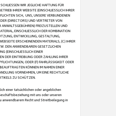
CHLIESSEN WIR JEGLICHE HAFTUNG FÜR
TRIEB IHRER WEBSITE (EINSCHLIESSLICH IHRER
FLICHTEN SICH, UNS, UNSERE VERBUNDENEN
EDER (DIRECTORS) UND VERTRETER VON
R ANWALTSGEBÜHREN) FREIZUSTELLEN UND
ATERIAL, EINSCHLIESSLICH DER KOMBINATION
NUTZUNG, ENTWICKLUNG, GESTALTUNG,
EBSEITE ERSCHEINENDEN MATERIALS, (C) IHRER
ZW. DEN ANWENDBAREN GESETZLICHEN
NG (EINSCHLIESSLICH EINER
BEN DER EINTREIBUNG ODER ZAHLUNG IHRER
LICHTUNGEN, ODER (F) FAHRLÄSSIGKEIT ODER
 BEAUFTRAGTEN KÖNNEN IM NAMEN EINER
HANDLUNG VORNEHMEN, UM EINE RECHTLICHE
TIKELS ZU SCHÜTZEN.
ich einer tatsächlichen oder angeblichen
Geschäftsbeziehung mit uns oder unseren
u anwendbarem Recht und Streitbeilegung in