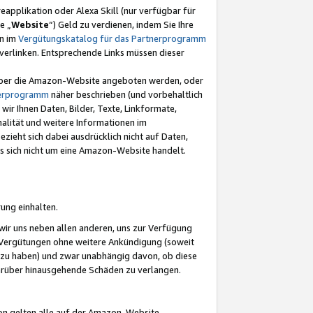
eapplikation oder Alexa Skill (nur verfügbar für
e „
Website
“) Geld zu verdienen, indem Sie Ihre
en im
Vergütungskatalog für das Partnerprogramm
t) verlinken. Entsprechende Links müssen dieser
e über die Amazon-Website angeboten werden, oder
nerprogramm
näher beschrieben (und vorbehaltlich
ir Ihnen Daten, Bilder, Texte, Linkformate,
alität und weitere Informationen im
zieht sich dabei ausdrücklich nicht auf Daten,
es sich nicht um eine Amazon-Website handelt.
rung einhalten.
ir uns neben allen anderen, uns zur Verfügung
n Vergütungen ohne weitere Ankündigung (soweit
 zu haben) und zwar unabhängig davon, ob diese
darüber hinausgehende Schäden zu verlangen.
on gelten alle auf der Amazon-Website