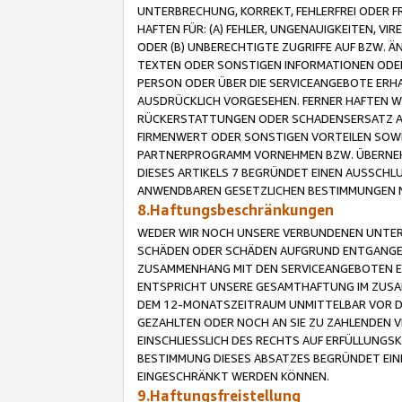
UNTERBRECHUNG, KORREKT, FEHLERFREI ODER 
HAFTEN FÜR: (A) FEHLER, UNGENAUIGKEITEN, 
ODER (B) UNBERECHTIGTE ZUGRIFFE AUF BZW. 
TEXTEN ODER SONSTIGEN INFORMATIONEN ODER 
PERSON ODER ÜBER DIE SERVICEANGEBOTE ERHA
AUSDRÜCKLICH VORGESEHEN. FERNER HAFTEN 
RÜCKERSTATTUNGEN ODER SCHADENSERSATZ AU
FIRMENWERT ODER SONSTIGEN VORTEILEN SOWIE
PARTNERPROGRAMM VORNEHMEN BZW. ÜBERNEHM
DIESES ARTIKELS 7 BEGRÜNDET EINEN AUSSCH
ANWENDBAREN GESETZLICHEN BESTIMMUNGEN 
8.Haftungsbeschränkungen
WEDER WIR NOCH UNSERE VERBUNDENEN UNTERN
SCHÄDEN ODER SCHÄDEN AUFGRUND ENTGANGENE
ZUSAMMENHANG MIT DEN SERVICEANGEBOTEN EN
ENTSPRICHT UNSERE GESAMTHAFTUNG IM ZUSAM
DEM 12-MONATSZEITRAUM UNMITTELBAR VOR DE
GEZAHLTEN ODER NOCH AN SIE ZU ZAHLENDEN V
EINSCHLIESSLICH DES RECHTS AUF ERFÜLLUNGS
BESTIMMUNG DIESES ABSATZES BEGRÜNDET EI
EINGESCHRÄNKT WERDEN KÖNNEN.
9.Haftungsfreistellung