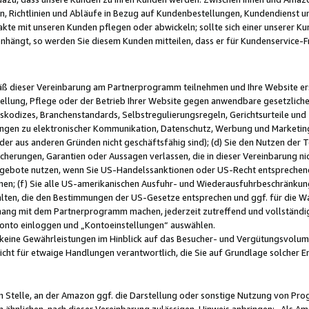
, Richtlinien und Abläufe in Bezug auf Kundenbestellungen, Kundendienst 
kte mit unseren Kunden pflegen oder abwickeln; sollte sich einer unserer Ku
nhängt, so werden Sie diesem Kunden mitteilen, dass er für Kundenservic
emäß dieser Vereinbarung am Partnerprogramm teilnehmen und Ihre Website er
ellung, Pflege oder der Betrieb Ihrer Website gegen anwendbare gesetzlich
skodizes, Branchenstandards, Selbstregulierungsregeln, Gerichtsurteile und 
ngen zu elektronischer Kommunikation, Datenschutz, Werbung und Marketing)
 oder aus anderen Gründen nicht geschäftsfähig sind); (d) Sie den Nutzen de
cherungen, Garantien oder Aussagen verlassen, die in dieser Vereinbarung nich
gebote nutzen, wenn Sie US-Handelssanktionen oder US-Recht entsprechen
men; (f) Sie alle US-amerikanischen Ausfuhr- und Wiederausfuhrbeschränkun
ten, die den Bestimmungen der US-Gesetze entsprechen und ggf. für die Wa
hang mit dem Partnerprogramm machen, jederzeit zutreffend und vollständig 
 Konto einloggen und „Kontoeinstellungen“ auswählen.
keine Gewährleistungen im Hinblick auf das Besucher- und Vergütungsvolu
icht für etwaige Handlungen verantwortlich, die Sie auf Grundlage solcher
en Stelle, an der Amazon ggf. die Darstellung oder sonstige Nutzung von Pr
 ähnlichen, nach dieser Vereinbarung zulässigen, Hinweis anbringen: „Als Ama