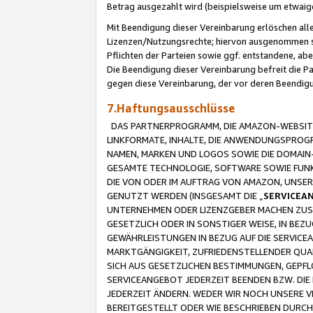
Betrag ausgezahlt wird (beispielsweise um etwai
Mit Beendigung dieser Vereinbarung erlöschen alle
Lizenzen/Nutzungsrechte; hiervon ausgenommen sind
Pflichten der Parteien sowie ggf. entstandene, ab
Die Beendigung dieser Vereinbarung befreit die P
gegen diese Vereinbarung, der vor deren Beendi
7.Haftungsausschlüsse
DAS PARTNERPROGRAMM, DIE AMAZON-WEBSITE,
LINKFORMATE, INHALTE, DIE ANWENDUNGSPRO
NAMEN, MARKEN UND LOGOS SOWIE DIE DOMAIN
GESAMTE TECHNOLOGIE, SOFTWARE SOWIE FUNKT
DIE VON ODER IM AUFTRAG VON AMAZON, UNS
GENUTZT WERDEN (INSGESAMT DIE „
SERVICEA
UNTERNEHMEN ODER LIZENZGEBER MACHEN ZUSI
GESETZLICH ODER IN SONSTIGER WEISE, IN BE
GEWÄHRLEISTUNGEN IN BEZUG AUF DIE SERVICE
MARKTGÄNGIGKEIT, ZUFRIEDENSTELLENDER QUA
SICH AUS GESETZLICHEN BESTIMMUNGEN, GEPFL
SERVICEANGEBOT JEDERZEIT BEENDEN BZW. DIE
JEDERZEIT ÄNDERN. WEDER WIR NOCH UNSERE 
BEREITGESTELLT ODER WIE BESCHRIEBEN DURC