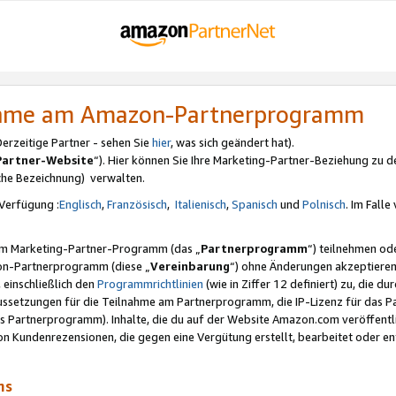
nahme am Amazon-Partnerprogramm
rzeitige Partner - sehen Sie
hier
, was sich geändert hat).
Partner-Website
“). Hier können Sie Ihre Marketing-Partner-Beziehung zu d
iche Bezeichnung) verwalten.
Verfügung :
Englisch
,
Französisch
,
Italienisch
,
Spanisch
und
Polnisch
. Im Fall
erem Marketing-Partner-Programm (das „
Partnerprogramm
“) teilnehmen od
on-Partnerprogramm (diese „
Vereinbarung
“) ohne Änderungen akzeptieren
 einschließlich den
Programmrichtlinien
(wie in Ziffer 12 definiert) zu, die 
raussetzungen für die Teilnahme am Partnerprogramm, die IP-Lizenz für das
s Partnerprogramm). Inhalte, die du auf der Website Amazon.com veröffentl
n Kundenrezensionen, die gegen eine Vergütung erstellt, bearbeitet oder ent
mms