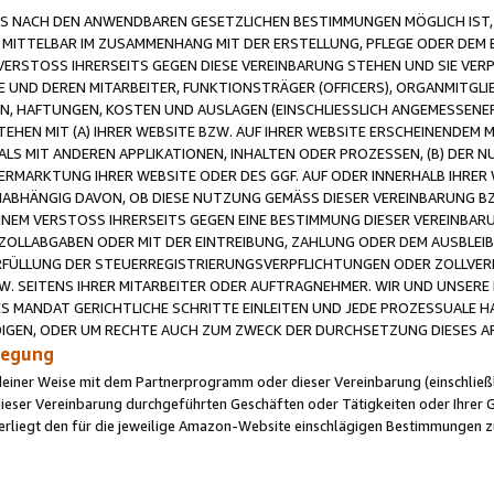
 NACH DEN ANWENDBAREN GESETZLICHEN BESTIMMUNGEN MÖGLICH IST, S
MITTELBAR IM ZUSAMMENHANG MIT DER ERSTELLUNG, PFLEGE ODER DEM BE
ERSTOSS IHRERSEITS GEGEN DIESE VEREINBARUNG STEHEN UND SIE VERP
UND DEREN MITARBEITER, FUNKTIONSTRÄGER (OFFICERS), ORGANMITGLI
N, HAFTUNGEN, KOSTEN UND AUSLAGEN (EINSCHLIESSLICH ANGEMESSENE
HEN MIT (A) IHRER WEBSITE BZW. AUF IHRER WEBSITE ERSCHEINENDEM M
LS MIT ANDEREN APPLIKATIONEN, INHALTEN ODER PROZESSEN, (B) DER 
RMARKTUNG IHRER WEBSITE ODER DES GGF. AUF ODER INNERHALB IHRER W
ABHÄNGIG DAVON, OB DIESE NUTZUNG GEMÄSS DIESER VEREINBARUNG B
EINEM VERSTOSS IHRERSEITS GEGEN EINE BESTIMMUNG DIESER VEREINBARU
D ZOLLABGABEN ODER MIT DER EINTREIBUNG, ZAHLUNG ODER DEM AUSBLEI
FÜLLUNG DER STEUERREGISTRIERUNGSVERPFLICHTUNGEN ODER ZOLLVERPF
W. SEITENS IHRER MITARBEITER ODER AUFTRAGNEHMER. WIR UND UNSERE
ES MANDAT GERICHTLICHE SCHRITTE EINLEITEN UND JEDE PROZESSUALE 
GEN, ODER UM RECHTE AUCH ZUM ZWECK DER DURCHSETZUNG DIESES AR
ilegung
endeiner Weise mit dem Partnerprogramm oder dieser Vereinbarung (einschließl
ieser Vereinbarung durchgeführten Geschäften oder Tätigkeiten oder Ihrer 
iegt den für die jeweilige Amazon-Website einschlägigen Bestimmungen z