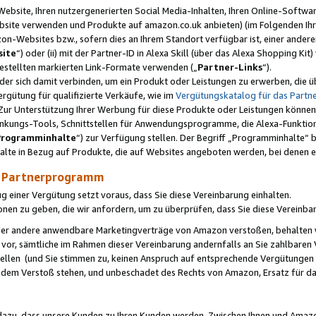
ebsite, Ihren nutzergenerierten Social Media-Inhalten, Ihren Online-Softwar
ebsite verwenden und Produkte auf amazon.co.uk anbieten) (im Folgenden Ihr
-Websites bzw., sofern dies an Ihrem Standort verfügbar ist, einer ander
ite
“) oder (ii) mit der Partner-ID in Alexa Skill (über das Alexa Shopping Ki
estellten markierten Link-Formate verwenden („
Partner-Links
“).
oder sich damit verbinden, um ein Produkt oder Leistungen zu erwerben, di
gütung für qualifizierte Verkäufe, wie im
Vergütungskatalog für das Part
Zur Unterstützung Ihrer Werbung für diese Produkte oder Leistungen können w
linkungs-Tools, Schnittstellen für Anwendungsprogramme, die Alexa-Funktion
Programminhalte
“) zur Verfügung stellen. Der Begriff „Programminhalte“ be
halte in Bezug auf Produkte, die auf Websites angeboten werden, bei denen 
as Partnerprogramm
einer Vergütung setzt voraus, dass Sie diese Vereinbarung einhalten.
ionen zu geben, die wir anfordern, um zu überprüfen, dass Sie diese Vereinba
oder andere anwendbare Marketingverträge von Amazon verstoßen, behalten w
 vor, sämtliche im Rahmen dieser Vereinbarung andernfalls an Sie zahlbare
tellen (und Sie stimmen zu, keinen Anspruch auf entsprechende Vergütungen
 dem Verstoß stehen, und unbeschadet des Rechts von Amazon, Ersatz für 
azu, dass unsere Kunden zu Ihren Kunden werden. Zwischen Ihnen und Amaz