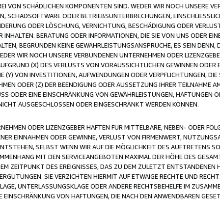
FREI VON SCHÄDLICHEN KOMPONENTEN SIND. WEDER WIR NOCH UNSERE 
VIREN, SCHADSOFTWARE ODER BETRIEBSUNTERBRECHUNGEN, EINSCHLIESSL
ÄNDERUNG ODER LÖSCHUNG, VERNICHTUNG, BESCHÄDIGUNG ODER VERLUST 
INHALTEN. BERATUNG ODER INFORMATIONEN, DIE SIE VON UNS ODER EIN
LTEN, BEGRÜNDEN KEINE GEWÄHRLEISTUNGSANSPRÜCHE, ES SEIN DENN, DI
WEDER WIR NOCH UNSERE VERBUNDENEN UNTERNEHMEN ODER LIZENZGEBE
FGRUND (X) DES VERLUSTS VON VORAUSSICHTLICHEN GEWINNEN ODER 
 (Y) VON INVESTITIONEN, AUFWENDUNGEN ODER VERPFLICHTUNGEN, DIE 
EN ODER (Z) DER BEENDIGUNG ODER AUSSETZUNG IHRER TEILNAHME A
LUSS ODER EINE EINSCHRÄNKUNG VON GEWÄHRLEISTUNGEN, HAFTUNGEN O
NICHT AUSGESCHLOSSEN ODER EINGESCHRÄNKT WERDEN KÖNNEN.
EHMEN ODER LIZENZGEBER HAFTEN FÜR MITTELBARE, NEBEN- ODER FOL
R EINNAHMEN ODER GEWINNE, VERLUST VON FIRMENWERT, NUTZUNGSAU
TSTEHEN, SELBST WENN WIR AUF DIE MÖGLICHKEIT DES AUFTRETENS S
MENHANG MIT DEN SERVICEANGEBOTEN MAXIMAL DER HÖHE DES GESAMT
M ZEITPUNKT DES EREIGNISSES, DAS ZU DEM ZULETZT ENTSTANDENEN 
ERGÜTUNGEN. SIE VERZICHTEN HIERMIT AUF ETWAIGE RECHTE UND RECHT
KLAGE, UNTERLASSUNGSKLAGE ODER ANDERE RECHTSBEHELFE IM ZUSAMME
NE EINSCHRÄNKUNG VON HAFTUNGEN, DIE NACH DEN ANWENDBAREN GESE