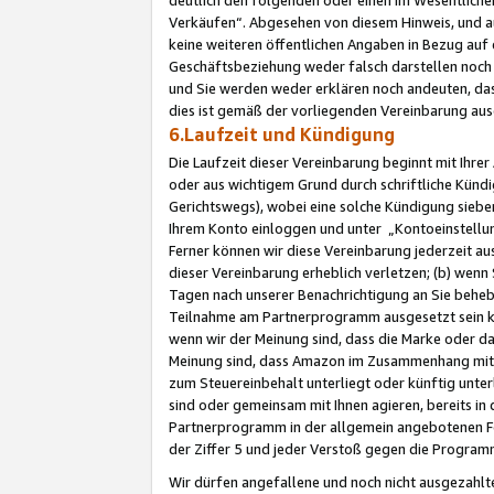
Verkäufen“. Abgesehen von diesem Hinweis, und a
keine weiteren öffentlichen Angaben in Bezug au
Geschäftsbeziehung weder falsch darstellen noch a
und Sie werden weder erklären noch andeuten, dass
dies ist gemäß der vorliegenden Vereinbarung ausd
6.Laufzeit und Kündigung
Die Laufzeit dieser Vereinbarung beginnt mit Ihre
oder aus wichtigem Grund durch schriftliche Kündi
Gerichtswegs), wobei eine solche Kündigung siebe
Ihrem Konto einloggen und unter „Kontoeinstellu
Ferner können wir diese Vereinbarung jederzeit aus
dieser Vereinbarung erheblich verletzen; (b) wenn
Tagen nach unserer Benachrichtigung an Sie behe
Teilnahme am Partnerprogramm ausgesetzt sein kö
wenn wir der Meinung sind, dass die Marke oder 
Meinung sind, dass Amazon im Zusammenhang mit d
zum Steuereinbehalt unterliegt oder künftig unter
sind oder gemeinsam mit Ihnen agieren, bereits in
Partnerprogramm in der allgemein angebotenen Fo
der Ziffer 5 und jeder Verstoß gegen die Programm
Wir dürfen angefallene und noch nicht ausgezahlt