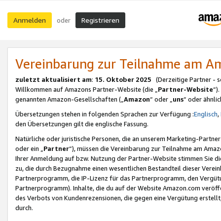
Anmelden
Registrieren
oder
Vereinbarung zur Teilnahme am 
zuletzt aktualisiert am
:
15. Oktober 2025
(Derzeitige Partner - 
Willkommen auf Amazons Partner-Website (die „
Partner-Website
“)
genannten Amazon-Gesellschaften („
Amazon
“ oder „
uns
“ oder ähnli
Übersetzungen stehen in folgenden Sprachen zur Verfügung :
Englisch
,
den Übersetzungen gilt die englische Fassung.
Natürliche oder juristische Personen, die an unserem Marketing-Partn
oder ein „
Partner
“), müssen die Vereinbarung zur Teilnahme am Ama
Ihrer Anmeldung auf bzw. Nutzung der Partner-Website stimmen Sie die
zu, die durch Bezugnahme einen wesentlichen Bestandteil dieser Verei
Partnerprogramm, die IP-Lizenz für das Partnerprogramm, den Vergütu
Partnerprogramm). Inhalte, die du auf der Website Amazon.com veröffe
des Verbots von Kundenrezensionen, die gegen eine Vergütung erstellt, 
durch.