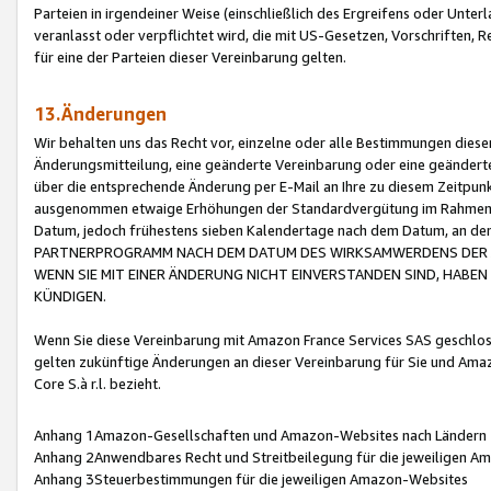
Parteien in irgendeiner Weise (einschließlich des Ergreifens oder Unt
veranlasst oder verpflichtet wird, die mit US-Gesetzen, Vorschriften,
für eine der Parteien dieser Vereinbarung gelten.
13.Änderungen
Wir behalten uns das Recht vor, einzelne oder alle Bestimmungen diese
Änderungsmitteilung, eine geänderte Vereinbarung oder eine geänderte 
über die entsprechende Änderung per E-Mail an Ihre zu diesem Zeitpun
ausgenommen etwaige Erhöhungen der Standardvergütung im Rahmen
Datum, jedoch frühestens sieben Kalendertage nach dem Datum, an de
PARTNERPROGRAMM NACH DEM DATUM DES WIRKSAMWERDENS DER Ä
WENN SIE MIT EINER ÄNDERUNG NICHT EINVERSTANDEN SIND, HABEN S
KÜNDIGEN.
Wenn Sie diese Vereinbarung mit Amazon France Services SAS geschlo
gelten zukünftige Änderungen an dieser Vereinbarung für Sie und Ama
Core S.à r.l. bezieht.
Anhang 1Amazon-Gesellschaften und Amazon-Websites nach Ländern
Anhang 2Anwendbares Recht und Streitbeilegung für die jeweiligen 
Anhang 3Steuerbestimmungen für die jeweiligen Amazon-Websites