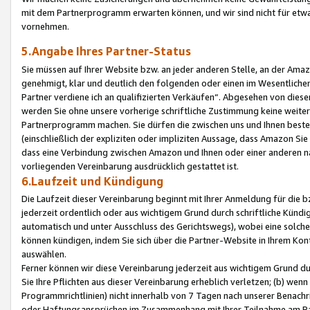
mit dem Partnerprogramm erwarten können, und wir sind nicht für etwa
vornehmen.
5.Angabe Ihres Partner-Status
Sie müssen auf Ihrer Website bzw. an jeder anderen Stelle, an der Am
genehmigt, klar und deutlich den folgenden oder einen im Wesentlichen
Partner verdiene ich an qualifizierten Verkäufen“. Abgesehen von die
werden Sie ohne unsere vorherige schriftliche Zustimmung keine weite
Partnerprogramm machen. Sie dürfen die zwischen uns und Ihnen best
(einschließlich der expliziten oder impliziten Aussage, dass Amazon Si
dass eine Verbindung zwischen Amazon und Ihnen oder einer anderen natü
vorliegenden Vereinbarung ausdrücklich gestattet ist.
6.Laufzeit und Kündigung
Die Laufzeit dieser Vereinbarung beginnt mit Ihrer Anmeldung für die 
jederzeit ordentlich oder aus wichtigem Grund durch schriftliche Kündi
automatisch und unter Ausschluss des Gerichtswegs), wobei eine solch
können kündigen, indem Sie sich über die Partner-Website in Ihrem Ko
auswählen.
Ferner können wir diese Vereinbarung jederzeit aus wichtigem Grund dur
Sie Ihre Pflichten aus dieser Vereinbarung erheblich verletzen; (b) wen
Programmrichtlinien) nicht innerhalb von 7 Tagen nach unserer Benachr
oder Haftungsansprüchen im Zusammenhang mit Ihrer Teilnahme am Pa