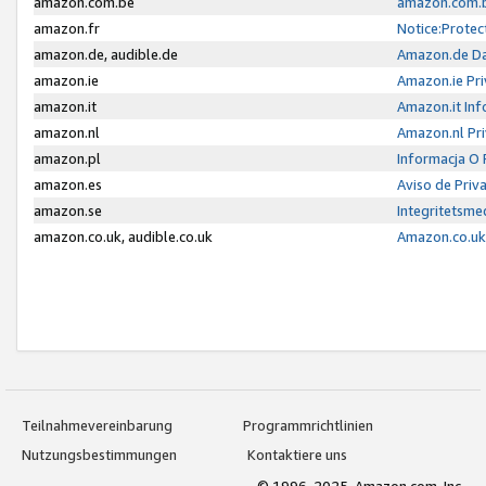
amazon.com.be
amazon.com.b
amazon.fr
Notice:Protec
amazon.de, audible.de
Amazon.de Da
amazon.ie
Amazon.ie Pri
amazon.it
Amazon.it Inf
amazon.nl
Amazon.nl Pri
amazon.pl
Informacja O
amazon.es
Aviso de Priv
amazon.se
Integritetsm
amazon.co.uk, audible.co.uk
Amazon.co.uk 
Teilnahmevereinbarung
Programmrichtlinien
Nutzungsbestimmungen
Kontaktiere uns