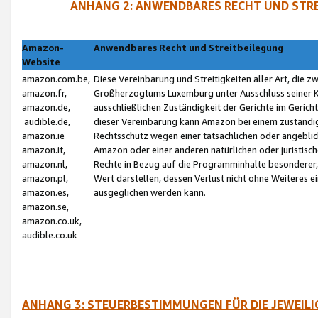
ANHANG 2: ANWENDBARES RECHT UND STRE
Amazon-
Anwendbares Recht und Streitbeilegung
Website
amazon.com.be,
Diese Vereinbarung und Streitigkeiten aller Art, die 
amazon.fr,
Großherzogtums Luxemburg unter Ausschluss seiner Kol
amazon.de,
ausschließlichen Zuständigkeit der Gerichte im Geri
audible.de,
dieser Vereinbarung kann Amazon bei einem zuständig
amazon.ie
Rechtsschutz wegen einer tatsächlichen oder angebli
amazon.it,
Amazon oder einer anderen natürlichen oder juristisc
amazon.nl,
Rechte in Bezug auf die Programminhalte besonderer,
amazon.pl,
Wert darstellen, dessen Verlust nicht ohne Weiteres e
amazon.es,
ausgeglichen werden kann.
amazon.se,
amazon.co.uk,
audible.co.uk
ANHANG 3: STEUERBESTIMMUNGEN FÜR DIE JEWEIL