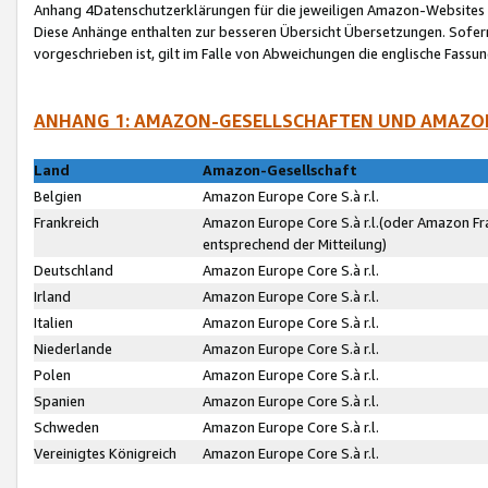
Anhang 4Datenschutzerklärungen für die jeweiligen Amazon-Websites
Diese Anhänge enthalten zur besseren Übersicht Übersetzungen. Sofe
vorgeschrieben ist, gilt im Falle von Abweichungen die englische Fass
ANHANG 1: AMAZON-GESELLSCHAFTEN UND AMAZO
Land
Amazon-Gesellschaft
Belgien
Amazon Europe Core S.à r.l.
Frankreich
Amazon Europe Core S.à r.l.(oder Amazon Fr
entsprechend der Mitteilung)
Deutschland
Amazon Europe Core S.à r.l.
Irland
Amazon Europe Core S.à r.l.
Italien
Amazon Europe Core S.à r.l.
Niederlande
Amazon Europe Core S.à r.l.
Polen
Amazon Europe Core S.à r.l.
Spanien
Amazon Europe Core S.à r.l.
Schweden
Amazon Europe Core S.à r.l.
Vereinigtes Königreich
Amazon Europe Core S.à r.l.