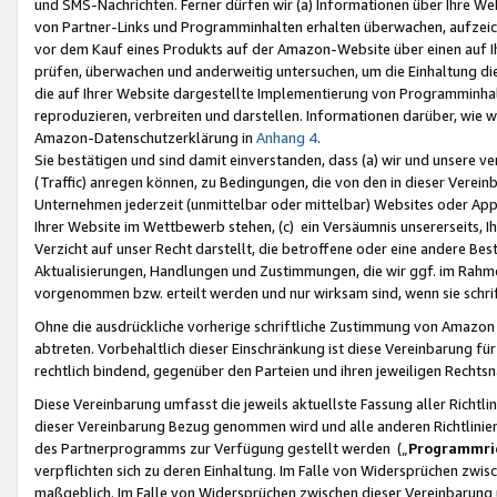
und SMS-Nachrichten. Ferner dürfen wir (a) Informationen über Ihre We
von Partner-Links und Programminhalten erhalten überwachen, aufzei
vor dem Kauf eines Produkts auf der Amazon-Website über einen auf Ih
prüfen, überwachen und anderweitig untersuchen, um die Einhaltung dies
die auf Ihrer Website dargestellte Implementierung von Programminhalt
reproduzieren, verbreiten und darstellen. Informationen darüber, wie w
Amazon-Datenschutzerklärung in
Anhang 4
.
Sie bestätigen und sind damit einverstanden, dass (a) wir und unsere 
(Traffic) anregen können, zu Bedingungen, die von den in dieser Vere
Unternehmen jederzeit (unmittelbar oder mittelbar) Websites oder Appl
Ihrer Website im Wettbewerb stehen, (c) ein Versäumnis unsererseits, I
Verzicht auf unser Recht darstellt, die betroffene oder eine andere B
Aktualisierungen, Handlungen und Zustimmungen, die wir ggf. im Rahme
vorgenommen bzw. erteilt werden und nur wirksam sind, wenn sie schri
Ohne die ausdrückliche vorherige schriftliche Zustimmung von Amazon
abtreten. Vorbehaltlich dieser Einschränkung ist diese Vereinbarung f
rechtlich bindend, gegenüber den Parteien und ihren jeweiligen Rech
Diese Vereinbarung umfasst die jeweils aktuellste Fassung aller Richtli
dieser Vereinbarung Bezug genommen wird und alle anderen Richtlinie
des Partnerprogramms zur Verfügung gestellt werden („
Programmric
verpflichten sich zu deren Einhaltung. Im Falle von Widersprüchen zwi
maßgeblich. Im Falle von Widersprüchen zwischen dieser Vereinbarun