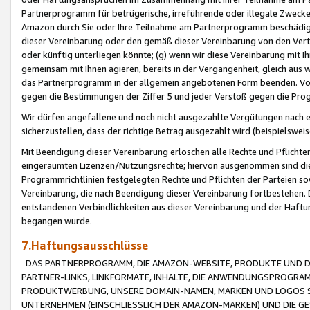
Partnerprogramm für betrügerische, irreführende oder illegale Zwecke
Amazon durch Sie oder Ihre Teilnahme am Partnerprogramm beschädig
dieser Vereinbarung oder den gemäß dieser Vereinbarung von den Vertr
oder künftig unterliegen könnte; (g) wenn wir diese Vereinbarung mit I
gemeinsam mit Ihnen agieren, bereits in der Vergangenheit, gleich aus
das Partnerprogramm in der allgemein angebotenen Form beenden. Vors
gegen die Bestimmungen der Ziffer 5 und jeder Verstoß gegen die Prog
Wir dürfen angefallene und noch nicht ausgezahlte Vergütungen nach 
sicherzustellen, dass der richtige Betrag ausgezahlt wird (beispielsw
Mit Beendigung dieser Vereinbarung erlöschen alle Rechte und Pflichte
eingeräumten Lizenzen/Nutzungsrechte; hiervon ausgenommen sind die in 
Programmrichtlinien festgelegten Rechte und Pflichten der Parteien sow
Vereinbarung, die nach Beendigung dieser Vereinbarung fortbestehen. D
entstandenen Verbindlichkeiten aus dieser Vereinbarung und der Haft
begangen wurde.
7.Haftungsausschlüsse
DAS PARTNERPROGRAMM, DIE AMAZON-WEBSITE, PRODUKTE UND DI
PARTNER-LINKS, LINKFORMATE, INHALTE, DIE ANWENDUNGSPROGR
PRODUKTWERBUNG, UNSERE DOMAIN-NAMEN, MARKEN UND LOGOS S
UNTERNEHMEN (EINSCHLIESSLICH DER AMAZON-MARKEN) UND DIE GE