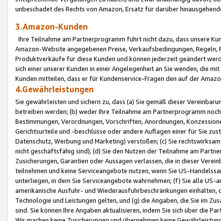
unbeschadet des Rechts von Amazon, Ersatz für darüber hinausgehen
3.Amazon-Kunden
Ihre Teilnahme am Partnerprogramm führt nicht dazu, dass unsere Kun
Amazon-Website angegebenen Preise, Verkaufsbedingungen, Regeln, Ri
Produktverkäufe für diese Kunden und können jederzeit geändert werde
sich einer unserer Kunden in einer Angelegenheit an Sie wenden, die 
Kunden mitteilen, dass er für Kundenservice-Fragen den auf der Ama
4.Gewährleistungen
Sie gewährleisten und sichern zu, dass (a) Sie gemäß dieser Vereinba
betreiben werden; (b) weder Ihre Teilnahme am Partnerprogramm noch d
Bestimmungen, Verordnungen, Vorschriften, Anordnungen, Konzessionen,
Gerichtsurteile und -beschlüsse oder andere Auflagen einer für Sie zu
Datenschutz, Werbung und Marketing) verstoßen; (c) Sie rechtswirksam 
nicht geschäftsfähig sind); (d) Sie den Nutzen der Teilnahme am Partne
Zusicherungen, Garantien oder Aussagen verlassen, die in dieser Verein
teilnehmen und keine Serviceangebote nutzen, wenn Sie US-Handelssa
unterliegen, in dem Sie Serviceangebote wahrnehmen; (f) Sie alle US
amerikanische Ausfuhr- und Wiederausfuhrbeschränkungen einhalten, 
Technologie und Leistungen gelten, und (g) die Angaben, die Sie im 
sind. Sie können Ihre Angaben aktualisieren, indem Sie sich über die 
Wir machen keine Zusicherungen und übernehmen keine Gewährleistun