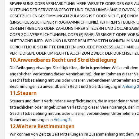
BEWERBUNG ODER VERMARKTUNG IHRER WEBSITE ODER DES GGF. AUF 
NUTZUNG DER SERVICEANGEBOTE UND ZWAR UNABHÄNGIG DAVON, O
GESETZLICHEN BESTIMMUNGEN ZULÄSSIG IST ODER NICHT, (D) EINE
(EINSCHLIESSLICH EINER PROGRAMMRICHTLINIE), (E) IHREN STEUER
DER EINTREIBUNG ODER ZAHLUNG IHRER STEUERN UND ZOLLABGAB
ODER ZOLLVERPFLICHTUNGEN, ODER (F) FAHRLÄSSIGKEIT ODER VORS
AUFTRAGNEHMER. WIR UND UNSERE BEAUFTRAGTEN KÖNNEN IM NAME
GERICHTLICHE SCHRITTE EINLEITEN UND JEDE PROZESSUALE HAND
VERTEIDIGEN, ODER UM RECHTE AUCH ZUM ZWECK DER DURCHSETZU
10.Anwendbares Recht und Streitbeilegung
Die Beilegung etwaiger Streitigkeiten, die in irgendeiner Weise mit de
angeblichen Verletzung dieser Vereinbarung), den im Rahmen dieser Ve
Geschäftsbeziehung mit uns oder unseren verbundenen Unternehmen zu
Bestimmungen zu anwendbarem Recht und Streitbeilegung in
Anhang 
11.Steuern
Steuern und damit verbundene Verpflichtungen, die in irgendeiner Wei
tatsächlichen oder angeblichen Verletzung dieser Vereinbarung), den 
Geschäftsbeziehung mit uns oder unseren verbundenen Unternehmen z
Steuerbestimmungen in
Anhang 3
.
12.Weitere Bestimmungen
Wir können von Zeit zu Zeit Mitteilungen im Zusammenhang mit dem Par