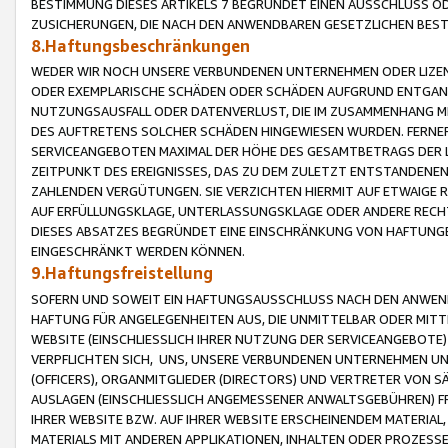
BESTIMMUNG DIESES ARTIKELS 7 BEGRÜNDET EINEN AUSSCHLUSS 
ZUSICHERUNGEN, DIE NACH DEN ANWENDBAREN GESETZLICHEN BE
8.Haftungsbeschränkungen
WEDER WIR NOCH UNSERE VERBUNDENEN UNTERNEHMEN ODER LIZEN
ODER EXEMPLARISCHE SCHÄDEN ODER SCHÄDEN AUFGRUND ENTGANG
NUTZUNGSAUSFALL ODER DATENVERLUST, DIE IM ZUSAMMENHANG MI
DES AUFTRETENS SOLCHER SCHÄDEN HINGEWIESEN WURDEN. FERN
SERVICEANGEBOTEN MAXIMAL DER HÖHE DES GESAMTBETRAGS DER 
ZEITPUNKT DES EREIGNISSES, DAS ZU DEM ZULETZT ENTSTANDENE
ZAHLENDEN VERGÜTUNGEN. SIE VERZICHTEN HIERMIT AUF ETWAIGE 
AUF ERFÜLLUNGSKLAGE, UNTERLASSUNGSKLAGE ODER ANDERE RECHT
DIESES ABSATZES BEGRÜNDET EINE EINSCHRÄNKUNG VON HAFTUNG
EINGESCHRÄNKT WERDEN KÖNNEN.
9.Haftungsfreistellung
SOFERN UND SOWEIT EIN HAFTUNGSAUSSCHLUSS NACH DEN ANWENDB
HAFTUNG FÜR ANGELEGENHEITEN AUS, DIE UNMITTELBAR ODER MITT
WEBSITE (EINSCHLIESSLICH IHRER NUTZUNG DER SERVICEANGEBOTE)
VERPFLICHTEN SICH, UNS, UNSERE VERBUNDENEN UNTERNEHMEN UN
(OFFICERS), ORGANMITGLIEDER (DIRECTORS) UND VERTRETER VON 
AUSLAGEN (EINSCHLIESSLICH ANGEMESSENER ANWALTSGEBÜHREN) FR
IHRER WEBSITE BZW. AUF IHRER WEBSITE ERSCHEINENDEM MATERIAL
MATERIALS MIT ANDEREN APPLIKATIONEN, INHALTEN ODER PROZESSE