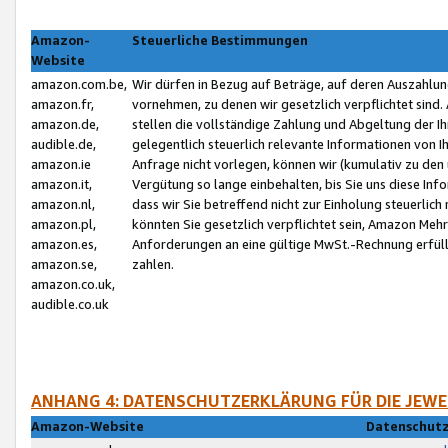
Amazon-
Steuerliche Bestimmungen
Website
amazon.com.be,
Wir dürfen in Bezug auf Beträge, auf deren Auszahlun
amazon.fr,
vornehmen, zu denen wir gesetzlich verpflichtet sind
amazon.de,
stellen die vollständige Zahlung und Abgeltung der 
audible.de,
gelegentlich steuerlich relevante Informationen von I
amazon.ie
Anfrage nicht vorlegen, können wir (kumulativ zu de
amazon.it,
Vergütung so lange einbehalten, bis Sie uns diese Inf
amazon.nl,
dass wir Sie betreffend nicht zur Einholung steuerlich 
amazon.pl,
könnten Sie gesetzlich verpflichtet sein, Amazon Meh
amazon.es,
Anforderungen an eine gültige MwSt.-Rechnung erfüllt
amazon.se,
zahlen.
amazon.co.uk,
audible.co.uk
ANHANG 4: DATENSCHUTZERKLÄRUNG FÜR DIE JEWE
Amazon-Website
Datenschutz