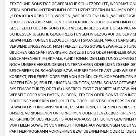
TEXTE UND SONSTIGE GEWERBLICHE SCHUTZRECHTE, INFORMATIONE
VERBUNDENEN UNTERNEHMEN ODER LIZENZGEBERN IM RAHMEN DES
„
SERVICEANGEBOTE
“), WERDEN „WIE BESEHEN“ UND „WIE VERFÜ
ODER LIZENZGEBER MACHEN ZUSICHERUNGEN ODER ÜBERNEHMEN GEW
GESETZLICH ODER IN SONSTIGER WEISE, IN BEZUG AUF DIE SERVI
SCHLIESSEN JEGLICHE GEWÄHRLEISTUNGEN IN BEZUG AUF DIE SERVI
GEWÄHRLEISTUNGEN BEZÜGLICH RECHTSMÄNGELN, MARKTGÄNGIGKEIT
VERWENDUNGSZWECK, NICHTVERLETZUNG SOWIE GEWÄHRLEISTUNGEN 
ÜBLICHEN GESCHÄFTSVERKEHR, DER LEISTUNG ODER HANDELSBRÄUCH
BESCHAFFENHEIT, MERKMALE, FUNKTIONEN, DEN LEISTUNGSUMFANG 
NOCH UNSERE VERBUNDENEN UNTERNEHMEN ODER LIZENZGEBER GEWÄ
BESCHRIEBEN DURCHGÄNGIG BZW. AUF BESTIMMTE ART UND WEISE
KORREKT, FEHLERFREI ODER FREI VON SCHÄDLICHEN KOMPONENTEN
HAFTEN FÜR: (A) FEHLER, UNGENAUIGKEITEN, VIREN, SCHADSOFTW
SYSTEMABSTÜRZE; ODER (B) UNBERECHTIGTE ZUGRIFFE AUF BZW. 
WEBSITE ODER VON DATEN, BILDERN, TEXTEN ODER SONSTIGEN INF
ODER EINER ANDEREN NATÜRLICHEN ODER JURISTISCHEN PERSON OD
GEWÄHRLEISTUNGSANSPRÜCHE, ES SEIN DENN, DIESE SIND IN DIES
UNSERE VERBUNDENEN UNTERNEHMEN ODER LIZENZGEBER FÜR EN
AUFGRUND (X) DES VERLUSTS VON VORAUSSICHTLICHEN GEWINNEN
VORTEILEN SOWIE (Y) VON INVESTITIONEN, AUFWENDUNGEN ODER VE
PARTNERPROGRAMM VORNEHMEN BZW. ÜBERNEHMEN ODER (Z) DER 