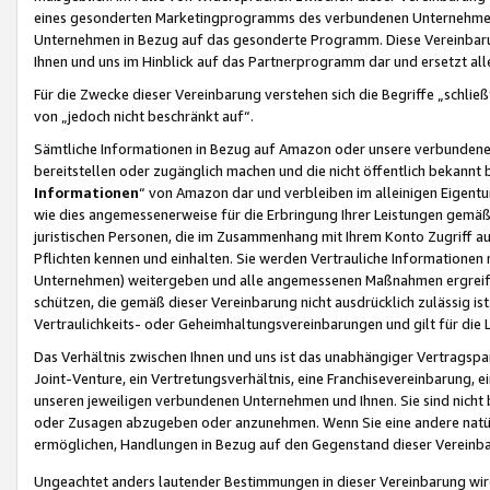
eines gesonderten Marketingprogramms des verbundenen Unternehmens
Unternehmen in Bezug auf das gesonderte Programm. Diese Vereinbarung
Ihnen und uns im Hinblick auf das Partnerprogramm dar und ersetzt al
Für die Zwecke dieser Vereinbarung verstehen sich die Begriffe „schließ
von „jedoch nicht beschränkt auf“.
Sämtliche Informationen in Bezug auf Amazon oder unsere verbunde
bereitstellen oder zugänglich machen und die nicht öffentlich bekannt bz
Informationen
“ von Amazon dar und verbleiben im alleinigen Eigent
wie dies angemessenerweise für die Erbringung Ihrer Leistungen gemäß d
juristischen Personen, die im Zusammenhang mit Ihrem Konto Zugriff au
Pflichten kennen und einhalten. Sie werden Vertrauliche Informationen 
Unternehmen) weitergeben und alle angemessenen Maßnahmen ergreifen
schützen, die gemäß dieser Vereinbarung nicht ausdrücklich zulässig is
Vertraulichkeits- oder Geheimhaltungsvereinbarungen und gilt für die
Das Verhältnis zwischen Ihnen und uns ist das unabhängiger Vertragspa
Joint-Venture, ein Vertretungsverhältnis, eine Franchisevereinbarung, 
unseren jeweiligen verbundenen Unternehmen und Ihnen. Sie sind ni
oder Zusagen abzugeben oder anzunehmen. Wenn Sie eine andere natürli
ermöglichen, Handlungen in Bezug auf den Gegenstand dieser Vereinbar
Ungeachtet anders lautender Bestimmungen in dieser Vereinbarung wird