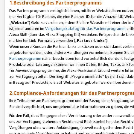
1.Beschreibung des Partnerprogramms
Das Partnerprogramm ermöglicht Ihnen, mit Ihrer Website, Ihren nutzer
(nur verfügbar für Partner, die eine Partner-ID für die Amazon UK We
„
Website
“) Geld zu verdienen, indem Sie Ihre Website mit einer der in
ist, einer anderen im
Vergütungskatalog für das Partnerprogramm
enth
Alexa Skill (über das Alexa Shopping Kit) verlinken. Entsprechende Lin
markierten Link-Formate verwenden („
Partner-Links
“).
Wenn unsere Kunden die Partner-Links anklicken oder sich damit verbi
angeboten werden, oder andere Handlungen vornehmen, können Sie eine
Partnerprogramm
näher beschrieben (und vorbehaltlich der dort festg
Produkte oder Leistungen können wir Ihnen Daten, Bilder, Texte, Linkfo
für Anwendungsprogramme, die Alexa-Funktionalität und weitere Inf
zur Verfügung stellen. Der Begriff „Programminhalte“ bezieht sich dabe
in Bezug auf Produkte, die auf Websites angeboten werden, bei denen 
2.Compliance-Anforderungen für das Partnerprog
Ihre Teilnahme am Partnerprogramm und der Bezug einer Vergütung setz
Sie sind verpflichtet, uns umgehend alle Informationen zu geben, die w
Für den Fall, dass Sie gegen diese Vereinbarung oder andere anwendba
uns zur Verfügung stehenden Rechten und Rechtsbehelfen, das Recht vo
Vergütungen ohne weitere Ankündigung (soweit nach geltendem Recht z
entsprechende Vergütungen zu haben) und zwar unabhängig davon, ob 