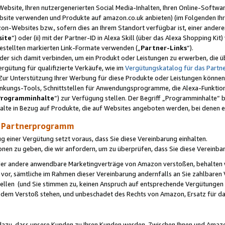
ebsite, Ihren nutzergenerierten Social Media-Inhalten, Ihren Online-Softwar
ebsite verwenden und Produkte auf amazon.co.uk anbieten) (im Folgenden Ihr
-Websites bzw., sofern dies an Ihrem Standort verfügbar ist, einer ander
ite
“) oder (ii) mit der Partner-ID in Alexa Skill (über das Alexa Shopping Ki
estellten markierten Link-Formate verwenden („
Partner-Links
“).
oder sich damit verbinden, um ein Produkt oder Leistungen zu erwerben, di
gütung für qualifizierte Verkäufe, wie im
Vergütungskatalog für das Part
Zur Unterstützung Ihrer Werbung für diese Produkte oder Leistungen können w
linkungs-Tools, Schnittstellen für Anwendungsprogramme, die Alexa-Funktion
Programminhalte
“) zur Verfügung stellen. Der Begriff „Programminhalte“ be
halte in Bezug auf Produkte, die auf Websites angeboten werden, bei denen 
as Partnerprogramm
einer Vergütung setzt voraus, dass Sie diese Vereinbarung einhalten.
ionen zu geben, die wir anfordern, um zu überprüfen, dass Sie diese Vereinba
oder andere anwendbare Marketingverträge von Amazon verstoßen, behalten w
 vor, sämtliche im Rahmen dieser Vereinbarung andernfalls an Sie zahlbare
tellen (und Sie stimmen zu, keinen Anspruch auf entsprechende Vergütungen
 dem Verstoß stehen, und unbeschadet des Rechts von Amazon, Ersatz für 
azu, dass unsere Kunden zu Ihren Kunden werden. Zwischen Ihnen und Amaz