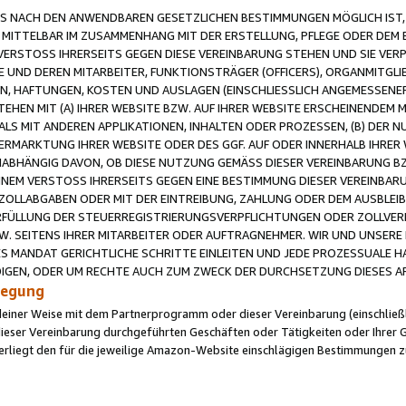
 NACH DEN ANWENDBAREN GESETZLICHEN BESTIMMUNGEN MÖGLICH IST, S
MITTELBAR IM ZUSAMMENHANG MIT DER ERSTELLUNG, PFLEGE ODER DEM BE
ERSTOSS IHRERSEITS GEGEN DIESE VEREINBARUNG STEHEN UND SIE VERP
UND DEREN MITARBEITER, FUNKTIONSTRÄGER (OFFICERS), ORGANMITGLI
N, HAFTUNGEN, KOSTEN UND AUSLAGEN (EINSCHLIESSLICH ANGEMESSENE
HEN MIT (A) IHRER WEBSITE BZW. AUF IHRER WEBSITE ERSCHEINENDEM M
LS MIT ANDEREN APPLIKATIONEN, INHALTEN ODER PROZESSEN, (B) DER 
RMARKTUNG IHRER WEBSITE ODER DES GGF. AUF ODER INNERHALB IHRER W
ABHÄNGIG DAVON, OB DIESE NUTZUNG GEMÄSS DIESER VEREINBARUNG B
EINEM VERSTOSS IHRERSEITS GEGEN EINE BESTIMMUNG DIESER VEREINBARU
D ZOLLABGABEN ODER MIT DER EINTREIBUNG, ZAHLUNG ODER DEM AUSBLEI
FÜLLUNG DER STEUERREGISTRIERUNGSVERPFLICHTUNGEN ODER ZOLLVERPF
W. SEITENS IHRER MITARBEITER ODER AUFTRAGNEHMER. WIR UND UNSERE
ES MANDAT GERICHTLICHE SCHRITTE EINLEITEN UND JEDE PROZESSUALE 
GEN, ODER UM RECHTE AUCH ZUM ZWECK DER DURCHSETZUNG DIESES AR
ilegung
endeiner Weise mit dem Partnerprogramm oder dieser Vereinbarung (einschließl
ieser Vereinbarung durchgeführten Geschäften oder Tätigkeiten oder Ihrer 
iegt den für die jeweilige Amazon-Website einschlägigen Bestimmungen z