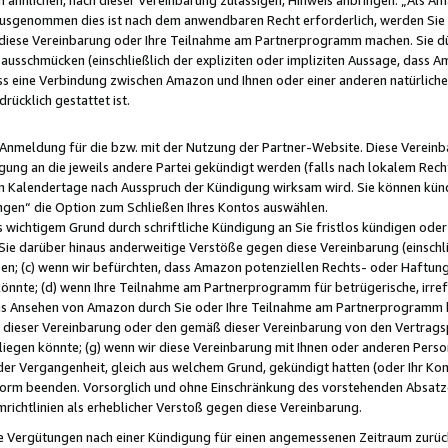
usgenommen dies ist nach dem anwendbaren Recht erforderlich, werden Sie 
f diese Vereinbarung oder Ihre Teilnahme am Partnerprogramm machen. Sie d
usschmücken (einschließlich der expliziten oder impliziten Aussage, dass A
 eine Verbindung zwischen Amazon und Ihnen oder einer anderen natürlichen 
rücklich gestattet ist.
r Anmeldung für die bzw. mit der Nutzung der Partner-Website. Diese Vereinb
gung an die jeweils andere Partei gekündigt werden (falls nach lokalem Rech
n Kalendertage nach Ausspruch der Kündigung wirksam wird. Sie können kündi
ngen“ die Option zum Schließen Ihres Kontos auswählen.
 wichtigem Grund durch schriftliche Kündigung an Sie fristlos kündigen oder I
 Sie darüber hinaus anderweitige Verstöße gegen diese Vereinbarung (einschli
ben; (c) wenn wir befürchten, dass Amazon potenziellen Rechts- oder Haftu
nnte; (d) wenn Ihre Teilnahme am Partnerprogramm für betrügerische, irref
das Ansehen von Amazon durch Sie oder Ihre Teilnahme am Partnerprogramm b
ieser Vereinbarung oder den gemäß dieser Vereinbarung von den Vertragspa
liegen könnte; (g) wenn wir diese Vereinbarung mit Ihnen oder anderen Perso
 der Vergangenheit, gleich aus welchem Grund, gekündigt hatten (oder Ihr Ko
rm beenden. Vorsorglich und ohne Einschränkung des vorstehenden Absatzes
richtlinien als erheblicher Verstoß gegen diese Vereinbarung.
e Vergütungen nach einer Kündigung für einen angemessenen Zeitraum zurückb