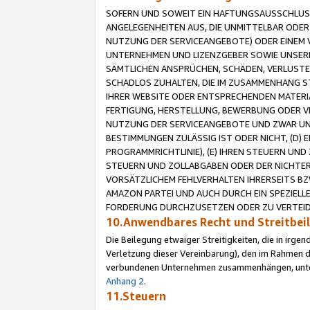
SOFERN UND SOWEIT EIN HAFTUNGSAUSSCHLUSS
ANGELEGENHEITEN AUS, DIE UNMITTELBAR ODER 
NUTZUNG DER SERVICEANGEBOTE) ODER EINEM V
UNTERNEHMEN UND LIZENZGEBER SOWIE UNSERE 
SÄMTLICHEN ANSPRÜCHEN, SCHÄDEN, VERLUSTE
SCHADLOS ZUHALTEN, DIE IM ZUSAMMENHANG STE
IHRER WEBSITE ODER ENTSPRECHENDEN MATERIA
FERTIGUNG, HERSTELLUNG, BEWERBUNG ODER VE
NUTZUNG DER SERVICEANGEBOTE UND ZWAR UN
BESTIMMUNGEN ZULÄSSIG IST ODER NICHT, (D) 
PROGRAMMRICHTLINIE), (E) IHREN STEUERN UN
STEUERN UND ZOLLABGABEN ODER DER NICHTER
VORSÄTZLICHEM FEHLVERHALTEN IHRERSEITS BZ
AMAZON PARTEI UND AUCH DURCH EIN SPEZIELL
FORDERUNG DURCHZUSETZEN ODER ZU VERTEIDI
10.Anwendbares Recht und Streitbe
Die Beilegung etwaiger Streitigkeiten, die in irg
Verletzung dieser Vereinbarung), den im Rahmen d
verbundenen Unternehmen zusammenhängen, unterl
Anhang 2
.
11.Steuern