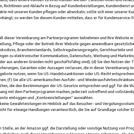
, Richtlinien und Abläufe in Bezug auf Kundenbestellungen, Kundendienst 
kte mit unseren Kunden pflegen oder abwickeln; sollte sich einer unserer Ku
nhängt, so werden Sie diesem Kunden mitteilen, dass er für Kundenservic
emäß dieser Vereinbarung am Partnerprogramm teilnehmen und Ihre Website er
ellung, Pflege oder der Betrieb Ihrer Website gegen anwendbare gesetzlich
skodizes, Branchenstandards, Selbstregulierungsregeln, Gerichtsurteile und 
ngen zu elektronischer Kommunikation, Datenschutz, Werbung und Marketing)
 oder aus anderen Gründen nicht geschäftsfähig sind); (d) Sie den Nutzen de
cherungen, Garantien oder Aussagen verlassen, die in dieser Vereinbarung nich
gebote nutzen, wenn Sie US-Handelssanktionen oder US-Recht entsprechen
men; (f) Sie alle US-amerikanischen Ausfuhr- und Wiederausfuhrbeschränkun
ten, die den Bestimmungen der US-Gesetze entsprechen und ggf. für die Wa
hang mit dem Partnerprogramm machen, jederzeit zutreffend und vollständig 
 Konto einloggen und „Kontoeinstellungen“ auswählen.
keine Gewährleistungen im Hinblick auf das Besucher- und Vergütungsvolu
icht für etwaige Handlungen verantwortlich, die Sie auf Grundlage solcher
en Stelle, an der Amazon ggf. die Darstellung oder sonstige Nutzung von Pr
 ähnlichen, nach dieser Vereinbarung zulässigen, Hinweis anbringen: „Als Ama