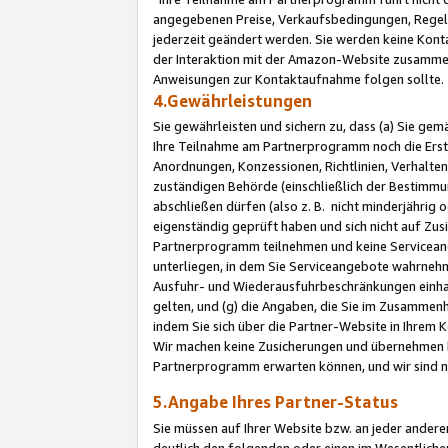
angegebenen Preise, Verkaufsbedingungen, Regeln
jederzeit geändert werden. Sie werden keine Konta
der Interaktion mit der Amazon-Website zusamme
Anweisungen zur Kontaktaufnahme folgen sollte.
4.Gewährleistungen
Sie gewährleisten und sichern zu, dass (a) Sie g
Ihre Teilnahme am Partnerprogramm noch die Erst
Anordnungen, Konzessionen, Richtlinien, Verhalten
zuständigen Behörde (einschließlich der Bestimmu
abschließen dürfen (also z. B. nicht minderjährig
eigenständig geprüft haben und sich nicht auf Zusi
Partnerprogramm teilnehmen und keine Servicean
unterliegen, in dem Sie Serviceangebote wahrneh
Ausfuhr- und Wiederausfuhrbeschränkungen einhal
gelten, und (g) die Angaben, die Sie im Zusammen
indem Sie sich über die Partner-Website in Ihrem
Wir machen keine Zusicherungen und übernehmen 
Partnerprogramm erwarten können, und wir sind n
5.Angabe Ihres Partner-Status
Sie müssen auf Ihrer Website bzw. an jeder ander
deutlich den folgenden oder einen im Wesentlichen