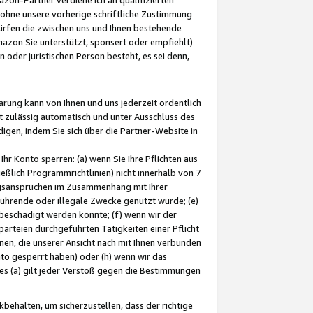
ohne unsere vorherige schriftliche Zustimmung
ürfen die zwischen uns und Ihnen bestehende
mazon Sie unterstützt, sponsert oder empfiehlt)
oder juristischen Person besteht, es sei denn,
arung kann von Ihnen und uns jederzeit ordentlich
t zulässig automatisch und unter Ausschluss des
gen, indem Sie sich über die Partner-Website in
hr Konto sperren: (a) wenn Sie Ihre Pflichten aus
eßlich Programmrichtlinien) nicht innerhalb von 7
ngsansprüchen im Zusammenhang mit Ihrer
ührende oder illegale Zwecke genutzt wurde; (e)
eschädigt werden könnte; (f) wenn wir der
rteien durchgeführten Tätigkeiten einer Pflicht
nen, die unserer Ansicht nach mit Ihnen verbunden
nto gesperrt haben) oder (h) wenn wir das
 (a) gilt jeder Verstoß gegen die Bestimmungen
ehalten, um sicherzustellen, dass der richtige