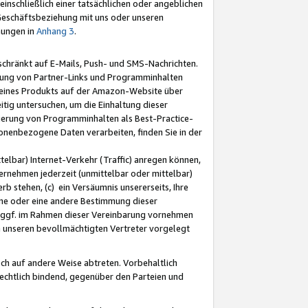
nschließlich einer tatsächlichen oder angeblichen
Geschäftsbeziehung mit uns oder unseren
mungen in
Anhang 3
.
schränkt auf E-Mails, Push- und SMS-Nachrichten.
ellung von Partner-Links und Programminhalten
 eines Produkts auf der Amazon-Website über
tig untersuchen, um die Einhaltung dieser
ntierung von Programminhalten als Best-Practice-
sonenbezogene Daten verarbeiten, finden Sie in der
telbar) Internet-Verkehr (Traffic) anregen können,
rnehmen jederzeit (unmittelbar oder mittelbar)
b stehen, (c) ein Versäumnis unsererseits, Ihre
fene oder eine andere Bestimmung dieser
r ggf. im Rahmen dieser Vereinbarung vornehmen
ch unseren bevollmächtigten Vertreter vorgelegt
ch auf andere Weise abtreten. Vorbehaltlich
rechtlich bindend, gegenüber den Parteien und