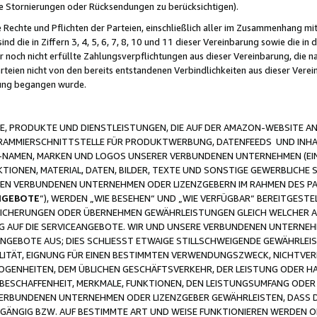
ge Stornierungen oder Rücksendungen zu berücksichtigen).
 Rechte und Pflichten der Parteien, einschließlich aller im Zusammenhang m
 die in Ziffern 3, 4, 5, 6, 7, 8, 10 und 11 dieser Vereinbarung sowie die in
er noch nicht erfüllte Zahlungsverpflichtungen aus dieser Vereinbarung, die
arteien nicht von den bereits entstandenen Verbindlichkeiten aus dieser Ver
gung begangen wurde.
 PRODUKTE UND DIENSTLEISTUNGEN, DIE AUF DER AMAZON-WEBSITE AN
GRAMMIERSCHNITTSTELLE FÜR PRODUKTWERBUNG, DATENFEEDS UND INH
-NAMEN, MARKEN UND LOGOS UNSERER VERBUNDENEN UNTERNEHMEN (EIN
IONEN, MATERIAL, DATEN, BILDER, TEXTE UND SONSTIGE GEWERBLICHE 
EREN VERBUNDENEN UNTERNEHMEN ODER LIZENZGEBERN IM RAHMEN DES 
NGEBOTE
“), WERDEN „WIE BESEHEN“ UND „WIE VERFÜGBAR“ BEREITGEST
CHERUNGEN ODER ÜBERNEHMEN GEWÄHRLEISTUNGEN GLEICH WELCHER AR
ZUG AUF DIE SERVICEANGEBOTE. WIR UND UNSERE VERBUNDENEN UNTERNEH
ANGEBOTE AUS; DIES SCHLIESST ETWAIGE STILLSCHWEIGENDE GEWÄHRLE
LITÄT, EIGNUNG FÜR EINEN BESTIMMTEN VERWENDUNGSZWECK, NICHTVER
OGENHEITEN, DEM ÜBLICHEN GESCHÄFTSVERKEHR, DER LEISTUNG ODER H
 BESCHAFFENHEIT, MERKMALE, FUNKTIONEN, DEN LEISTUNGSUMFANG ODER
VERBUNDENEN UNTERNEHMEN ODER LIZENZGEBER GEWÄHRLEISTEN, DASS D
HGÄNGIG BZW. AUF BESTIMMTE ART UND WEISE FUNKTIONIEREN WERDEN 