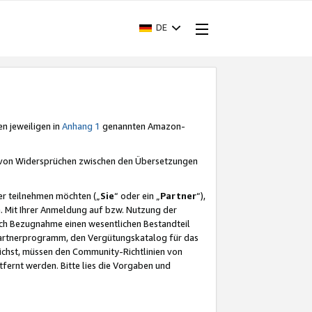
DE
en jeweiligen in
Anhang 1
genannten Amazon-
e von Widersprüchen zwischen den Übersetzungen
er teilnehmen möchten („
Sie
“ oder ein „
Partner
“),
. Mit Ihrer Anmeldung auf bzw. Nutzung der
durch Bezugnahme einen wesentlichen Bestandteil
 Partnerprogramm, den Vergütungskatalog für das
ichst, müssen den Community-Richtlinien von
fernt werden. Bitte lies die Vorgaben und