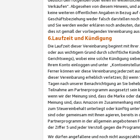
Verkäufen“. Abgesehen von diesem Hinweis, und a
keine weiteren öffentlichen Angaben in Bezug au
Geschäftsbeziehung weder falsch darstellen noch a
und Sie werden weder erklären noch andeuten, dass
dies ist gemäß der vorliegenden Vereinbarung ausd
6.Laufzeit und Kündigung
Die Laufzeit dieser Vereinbarung beginnt mit Ihre
oder aus wichtigem Grund durch schriftliche Kündi
Gerichtswegs), wobei eine solche Kündigung siebe
Ihrem Konto einloggen und unter „Kontoeinstellu
Ferner können wir diese Vereinbarung jederzeit aus
dieser Vereinbarung erheblich verletzen; (b) wenn
Tagen nach unserer Benachrichtigung an Sie behe
Teilnahme am Partnerprogramm ausgesetzt sein kö
wenn wir der Meinung sind, dass die Marke oder 
Meinung sind, dass Amazon im Zusammenhang mit d
zum Steuereinbehalt unterliegt oder künftig unter
sind oder gemeinsam mit Ihnen agieren, bereits in
Partnerprogramm in der allgemein angebotenen Fo
der Ziffer 5 und jeder Verstoß gegen die Programm
Wir dürfen angefallene und noch nicht ausgezahlt