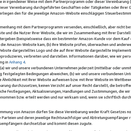
e in irgendeiner Weise mit dem Partnerprogramm oder dieser Vereinbarung (ei
ieser Vereinbarung durchgeführten Geschäften oder Tätigkeiten oder Ihrer 
liegen den für die jeweilige Amazon-Website einschlägigen Steuerbestim
mmenhang mit dem Partnerprogramm versenden, einschließlich, aber nicht be
site und die Nutzer Ihrer Website, die wir im Zusammenhang mit Ihrer Darst
itergeben (beispielsweise dass ein bestimmter Amazon-Kunde vor dem Kauf
uf die Amazon-Website kam, (b) Ihre Website prüfen, überwachen und anderwei
r Website dargestelltes Logo und die auf Ihrer Website dargestellte Impleme
reproduzieren, verbreiten und darstellen. Informationen darüber, wie wir per
ng in
Anhang 4
.
 (a) wir und unsere verbundenen Unternehmen jederzeit (mittelbar oder unmit
ng festgelegten Bedingungen abweichen, (b) wir und unsere verbundenen Unte
 Ähnlichkeit mit Ihrer Website aufweisen bzw. mit Ihrer Website im Wettbewer
barung durchzusetzen, keinen Verzicht auf unser Recht darstellt, die betrof
liche Festlegungen, Aktualisierungen, Handlungen und Zustimmungen, die wi
enommen bzw. erteilt werden und nur wirksam sind, wenn sie schriftlich dur
stimmung von Amazon dürfen Sie diese Vereinbarung weder Kraft Gesetzes no
die Parteien und deren jeweilige Rechtsnachfolger und Abtretungsempfänger 
ngsempfängern durchsetzbar und kommt diesen zugute.