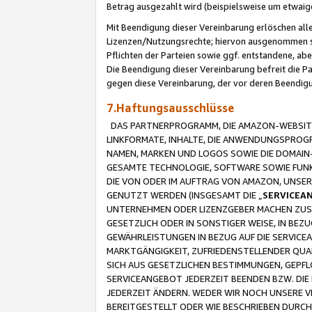
Betrag ausgezahlt wird (beispielsweise um etwai
Mit Beendigung dieser Vereinbarung erlöschen alle
Lizenzen/Nutzungsrechte; hiervon ausgenommen sind
Pflichten der Parteien sowie ggf. entstandene, ab
Die Beendigung dieser Vereinbarung befreit die P
gegen diese Vereinbarung, der vor deren Beendi
7.Haftungsausschlüsse
DAS PARTNERPROGRAMM, DIE AMAZON-WEBSITE,
LINKFORMATE, INHALTE, DIE ANWENDUNGSPRO
NAMEN, MARKEN UND LOGOS SOWIE DIE DOMAIN
GESAMTE TECHNOLOGIE, SOFTWARE SOWIE FUNKT
DIE VON ODER IM AUFTRAG VON AMAZON, UNS
GENUTZT WERDEN (INSGESAMT DIE „
SERVICEA
UNTERNEHMEN ODER LIZENZGEBER MACHEN ZUSI
GESETZLICH ODER IN SONSTIGER WEISE, IN BE
GEWÄHRLEISTUNGEN IN BEZUG AUF DIE SERVICE
MARKTGÄNGIGKEIT, ZUFRIEDENSTELLENDER QUA
SICH AUS GESETZLICHEN BESTIMMUNGEN, GEPFL
SERVICEANGEBOT JEDERZEIT BEENDEN BZW. DIE
JEDERZEIT ÄNDERN. WEDER WIR NOCH UNSERE 
BEREITGESTELLT ODER WIE BESCHRIEBEN DURC