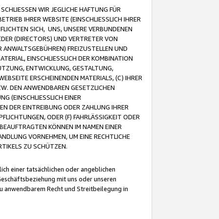
CHLIESSEN WIR JEGLICHE HAFTUNG FÜR
TRIEB IHRER WEBSITE (EINSCHLIESSLICH IHRER
FLICHTEN SICH, UNS, UNSERE VERBUNDENEN
EDER (DIRECTORS) UND VERTRETER VON
R ANWALTSGEBÜHREN) FREIZUSTELLEN UND
ATERIAL, EINSCHLIESSLICH DER KOMBINATION
NUTZUNG, ENTWICKLUNG, GESTALTUNG,
EBSEITE ERSCHEINENDEN MATERIALS, (C) IHRER
ZW. DEN ANWENDBAREN GESETZLICHEN
NG (EINSCHLIESSLICH EINER
BEN DER EINTREIBUNG ODER ZAHLUNG IHRER
LICHTUNGEN, ODER (F) FAHRLÄSSIGKEIT ODER
 BEAUFTRAGTEN KÖNNEN IM NAMEN EINER
HANDLUNG VORNEHMEN, UM EINE RECHTLICHE
TIKELS ZU SCHÜTZEN.
ich einer tatsächlichen oder angeblichen
Geschäftsbeziehung mit uns oder unseren
u anwendbarem Recht und Streitbeilegung in