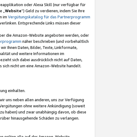
eapplikation oder Alexa Skill (nur verfügbar für
e „
Website
“) Geld zu verdienen, indem Sie Ihre
en im
Vergütungskatalog für das Partnerprogramm
t) verlinken. Entsprechende Links müssen dieser
e über die Amazon-Website angeboten werden, oder
nerprogramm
näher beschrieben (und vorbehaltlich
ir Ihnen Daten, Bilder, Texte, Linkformate,
alität und weitere Informationen im
zieht sich dabei ausdrücklich nicht auf Daten,
es sich nicht um eine Amazon-Website handelt.
rung einhalten.
ir uns neben allen anderen, uns zur Verfügung
n Vergütungen ohne weitere Ankündigung (soweit
 zu haben) und zwar unabhängig davon, ob diese
darüber hinausgehende Schäden zu verlangen.
on gelten alle auf der Amazon-Website