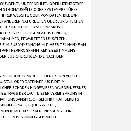
VERBUNDENEN UNTERNEHMEN ODER LIZENZGEBER
ICH STROMAUSFÄLLE ODER SYSTEMABSTÜRZE;
IHRER WEBSITE ODER VON DATEN, BILDERN,
ER ANDEREN NATÜRLICHEN ODER JURISTISCHEN
ESE SIND IN DIESER VEREINBARUNG
R FÜR ENTSCHÄDIGUNGSLEISTUNGEN,
EINNAHMEN, ERWARTETEN UMSÄTZEN,
SIE IM ZUSAMMENHANG MIT IHRER TEILNAHME AM
M PARTNERPROGRAMM. KEINE BESTIMMUNG
DER ZUSICHERUNGEN, DIE NACH DEN
GESCHÄDEN, KONKRETE ODER EXEMPLARISCHE
SFALL ODER DATENVERLUST, DIE IM
OLCHER SCHÄDEN HINGEWIESEN WURDEN. FERNER
BETRAGS DER LAUT DIESER VEREINBARUNG IN
HAFTUNGSANSPRUCH GEFÜHRT HAT, BEREITS
SBEHELFE NACH EQUITY-RECHT,
NHANG MIT DIESER VEREINBARUNG. KEINE
TZLICHEN BESTIMMUNGEN NICHT