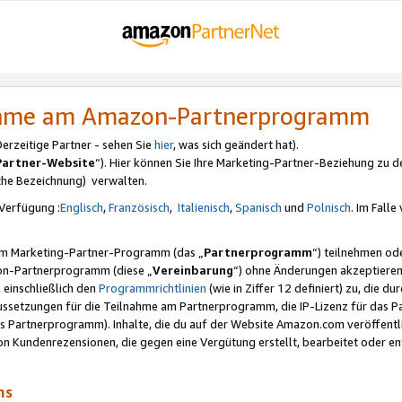
nahme am Amazon-Partnerprogramm
rzeitige Partner - sehen Sie
hier
, was sich geändert hat).
Partner-Website
“). Hier können Sie Ihre Marketing-Partner-Beziehung zu d
iche Bezeichnung) verwalten.
Verfügung :
Englisch
,
Französisch
,
Italienisch
,
Spanisch
und
Polnisch
. Im Fall
erem Marketing-Partner-Programm (das „
Partnerprogramm
“) teilnehmen od
on-Partnerprogramm (diese „
Vereinbarung
“) ohne Änderungen akzeptieren
 einschließlich den
Programmrichtlinien
(wie in Ziffer 12 definiert) zu, die 
raussetzungen für die Teilnahme am Partnerprogramm, die IP-Lizenz für das
s Partnerprogramm). Inhalte, die du auf der Website Amazon.com veröffentl
n Kundenrezensionen, die gegen eine Vergütung erstellt, bearbeitet oder ent
mms