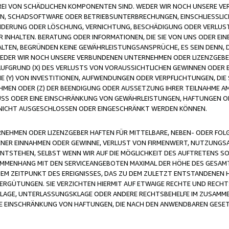
FREI VON SCHÄDLICHEN KOMPONENTEN SIND. WEDER WIR NOCH UNSERE 
VIREN, SCHADSOFTWARE ODER BETRIEBSUNTERBRECHUNGEN, EINSCHLIESSL
ÄNDERUNG ODER LÖSCHUNG, VERNICHTUNG, BESCHÄDIGUNG ODER VERLUST 
INHALTEN. BERATUNG ODER INFORMATIONEN, DIE SIE VON UNS ODER EIN
LTEN, BEGRÜNDEN KEINE GEWÄHRLEISTUNGSANSPRÜCHE, ES SEIN DENN, DI
WEDER WIR NOCH UNSERE VERBUNDENEN UNTERNEHMEN ODER LIZENZGEBE
FGRUND (X) DES VERLUSTS VON VORAUSSICHTLICHEN GEWINNEN ODER 
 (Y) VON INVESTITIONEN, AUFWENDUNGEN ODER VERPFLICHTUNGEN, DIE 
EN ODER (Z) DER BEENDIGUNG ODER AUSSETZUNG IHRER TEILNAHME A
LUSS ODER EINE EINSCHRÄNKUNG VON GEWÄHRLEISTUNGEN, HAFTUNGEN O
NICHT AUSGESCHLOSSEN ODER EINGESCHRÄNKT WERDEN KÖNNEN.
EHMEN ODER LIZENZGEBER HAFTEN FÜR MITTELBARE, NEBEN- ODER FOL
R EINNAHMEN ODER GEWINNE, VERLUST VON FIRMENWERT, NUTZUNGSAU
TSTEHEN, SELBST WENN WIR AUF DIE MÖGLICHKEIT DES AUFTRETENS S
MENHANG MIT DEN SERVICEANGEBOTEN MAXIMAL DER HÖHE DES GESAMT
M ZEITPUNKT DES EREIGNISSES, DAS ZU DEM ZULETZT ENTSTANDENEN 
ERGÜTUNGEN. SIE VERZICHTEN HIERMIT AUF ETWAIGE RECHTE UND RECHT
KLAGE, UNTERLASSUNGSKLAGE ODER ANDERE RECHTSBEHELFE IM ZUSAMME
NE EINSCHRÄNKUNG VON HAFTUNGEN, DIE NACH DEN ANWENDBAREN GESE