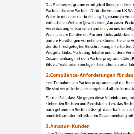
Das Partnerprogramm ermöglicht Ihnen, mit Ihrer W
Partner, die eine Partner-ID für die Amazon UK W
Website mit einer der in
Anhang 1
genannten Amazon
enthaltenen Website (jeweils eine „
Amazon-Webs
Vereinbarung entsprechen und die von uns bereitg
Wenn unsere Kunden die Partner-Links anklicken 
andere Handlungen vornehmen, können Sie eine Ver
der dort festgelegten Einschränkungen) erhalten. 
Widgets, Links, Marketing-Inhalte und andere Ver
Zusammenhang mit dem Partnerprogramm (die „
Bilder, Texte oder sonstige Informationen oder In
2.Compliance-Anforderungen für d
Ihre Teilnahme am Partnerprogramm und der Bezug 
Sie sind verpflichtet, uns umgehend alle Informat
Für den Fall, dass Sie gegen diese Vereinbarung 
stehenden Rechten und Rechtsbehelfen, das Recht
nach geltendem Recht zulässig) dauerhaft einzus
unmittelbar oder mittelbar im Zusammenhang mit
3.Amazon-Kunden
Ihre Teilnahme am Partnerprogramm führt nicht d