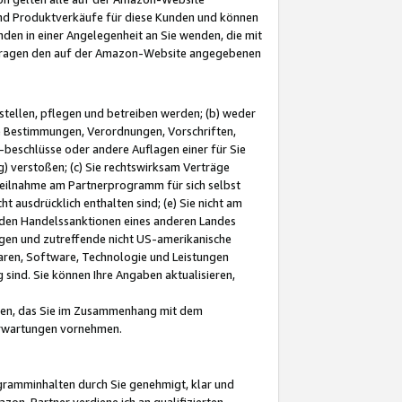
und Produktverkäufe für diese Kunden und können
nden in einer Angelegenheit an Sie wenden, die mit
e-Fragen den auf der Amazon-Website angegebenen
stellen, pflegen und betreiben werden; (b) weder
e Bestimmungen, Verordnungen, Vorschriften,
-beschlüsse oder andere Auflagen einer für Sie
 verstoßen; (c) Sie rechtswirksam Verträge
r Teilnahme am Partnerprogramm für sich selbst
t ausdrücklich enthalten sind; (e) Sie nicht am
den Handelssanktionen eines anderen Landes
gen und zutreffende nicht US-amerikanische
ren, Software, Technologie und Leistungen
sind. Sie können Ihre Angaben aktualisieren,
men, das Sie im Zusammenhang mit dem
 Erwartungen vornehmen.
ogramminhalten durch Sie genehmigt, klar und
zon-Partner verdiene ich an qualifizierten