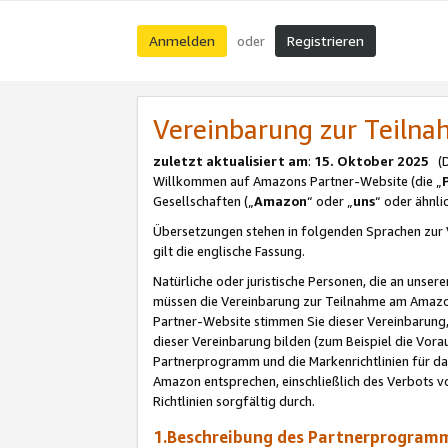
Anmelden
Registrieren
oder
Vereinbarung zur Teil
zuletzt aktualisiert am
:
15. Oktober 2025
(De
Willkommen auf Amazons Partner-Website (die „
Gesellschaften („
Amazon
“ oder „
uns
“ oder ähnl
Übersetzungen stehen in folgenden Sprachen zur 
gilt die englische Fassung.
Natürliche oder juristische Personen, die an uns
müssen die Vereinbarung zur Teilnahme am Amaz
Partner-Website stimmen Sie dieser Vereinbarung,
dieser Vereinbarung bilden (zum Beispiel die Vo
Partnerprogramm und die Markenrichtlinien für da
Amazon entsprechen, einschließlich des Verbots vo
Richtlinien sorgfältig durch.
1.Beschreibung des Partnerprogra