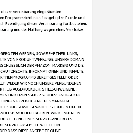
it dieser Vereinbarung eingeräumten
 den Programmrichtlinien festgelegten Rechte und
 nach Beendigung dieser Vereinbarung fortbestehen.
einbarung und der Haftung wegen eines Verstoßes
GEBOTEN WERDEN, SOWIE PARTNER-LINKS,
ALTE VON PRODUKTWERBUNG, UNSERE DOMAIN-
SCHLIESSLICH DER AMAZON-MARKEN) UND DIE
SCHUTZRECHTE, INFORMATIONEN UND INHALTE,
PARTNERPROGRAMMS BEREITGESTELLT ODER
ELLT. WEDER WIR NOCH UNSERE VERBUNDENEN
T, OB AUSDRÜCKLICH, STILLSCHWEIGEND,
MEN UND LIZENZGEBER SCHLIESSEN JEGLICHE
ISTUNGEN BEZÜGLICH RECHTSMÄNGELN,
LETZUNG SOWIE GEWÄHRLEISTUNGEN EIN, DIE
ANDELSBRÄUCHEN ERGEBEN. WIR KÖNNEN EIN
 DIE GELTUNG EINES SERVICE-ANGEBOTS
IE SERVICEANGEBOTE WEITERHIN
ODER DASS DIESE ANGEBOTE OHNE