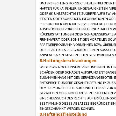
UNTERBRECHUNG, KORREKT, FEHLERFREI ODER 
HAFTEN FÜR: (A) FEHLER, UNGENAUIGKEITEN, 
ODER (B) UNBERECHTIGTE ZUGRIFFE AUF BZW. 
TEXTEN ODER SONSTIGEN INFORMATIONEN ODER 
PERSON ODER ÜBER DIE SERVICEANGEBOTE ERHA
AUSDRÜCKLICH VORGESEHEN. FERNER HAFTEN 
RÜCKERSTATTUNGEN ODER SCHADENSERSATZ AU
FIRMENWERT ODER SONSTIGEN VORTEILEN SOWIE
PARTNERPROGRAMM VORNEHMEN BZW. ÜBERNEHM
DIESES ARTIKELS 7 BEGRÜNDET EINEN AUSSCH
ANWENDBAREN GESETZLICHEN BESTIMMUNGEN 
8.Haftungsbeschränkungen
WEDER WIR NOCH UNSERE VERBUNDENEN UNTERN
SCHÄDEN ODER SCHÄDEN AUFGRUND ENTGANGENE
ZUSAMMENHANG MIT DEN SERVICEANGEBOTEN EN
ENTSPRICHT UNSERE GESAMTHAFTUNG IM ZUSAM
DEM 12-MONATSZEITRAUM UNMITTELBAR VOR DE
GEZAHLTEN ODER NOCH AN SIE ZU ZAHLENDEN V
EINSCHLIESSLICH DES RECHTS AUF ERFÜLLUNGS
BESTIMMUNG DIESES ABSATZES BEGRÜNDET EI
EINGESCHRÄNKT WERDEN KÖNNEN.
9.Haftungsfreistellung