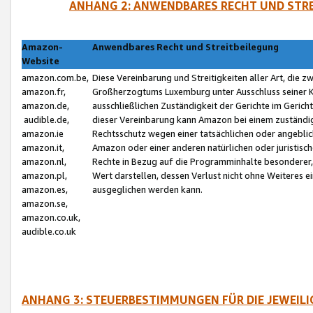
ANHANG 2: ANWENDBARES RECHT UND STRE
Amazon-
Anwendbares Recht und Streitbeilegung
Website
amazon.com.be,
Diese Vereinbarung und Streitigkeiten aller Art, die 
amazon.fr,
Großherzogtums Luxemburg unter Ausschluss seiner Kol
amazon.de,
ausschließlichen Zuständigkeit der Gerichte im Geri
audible.de,
dieser Vereinbarung kann Amazon bei einem zuständig
amazon.ie
Rechtsschutz wegen einer tatsächlichen oder angebli
amazon.it,
Amazon oder einer anderen natürlichen oder juristisc
amazon.nl,
Rechte in Bezug auf die Programminhalte besonderer,
amazon.pl,
Wert darstellen, dessen Verlust nicht ohne Weiteres e
amazon.es,
ausgeglichen werden kann.
amazon.se,
amazon.co.uk,
audible.co.uk
ANHANG 3: STEUERBESTIMMUNGEN FÜR DIE JEWEIL