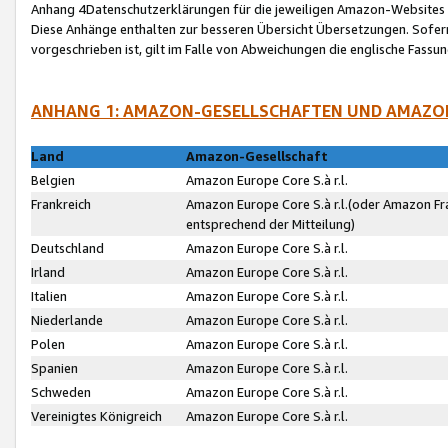
Anhang 4Datenschutzerklärungen für die jeweiligen Amazon-Websites
Diese Anhänge enthalten zur besseren Übersicht Übersetzungen. Sofe
vorgeschrieben ist, gilt im Falle von Abweichungen die englische Fass
ANHANG 1: AMAZON-GESELLSCHAFTEN UND AMAZO
Land
Amazon-Gesellschaft
Belgien
Amazon Europe Core S.à r.l.
Frankreich
Amazon Europe Core S.à r.l.(oder Amazon Fr
entsprechend der Mitteilung)
Deutschland
Amazon Europe Core S.à r.l.
Irland
Amazon Europe Core S.à r.l.
Italien
Amazon Europe Core S.à r.l.
Niederlande
Amazon Europe Core S.à r.l.
Polen
Amazon Europe Core S.à r.l.
Spanien
Amazon Europe Core S.à r.l.
Schweden
Amazon Europe Core S.à r.l.
Vereinigtes Königreich
Amazon Europe Core S.à r.l.