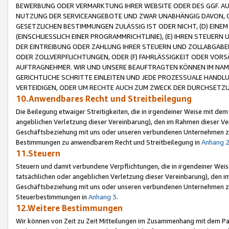
BEWERBUNG ODER VERMARKTUNG IHRER WEBSITE ODER DES GGF. AUF 
NUTZUNG DER SERVICEANGEBOTE UND ZWAR UNABHÄNGIG DAVON, O
GESETZLICHEN BESTIMMUNGEN ZULÄSSIG IST ODER NICHT, (D) EINE
(EINSCHLIESSLICH EINER PROGRAMMRICHTLINIE), (E) IHREN STEUER
DER EINTREIBUNG ODER ZAHLUNG IHRER STEUERN UND ZOLLABGAB
ODER ZOLLVERPFLICHTUNGEN, ODER (F) FAHRLÄSSIGKEIT ODER VORS
AUFTRAGNEHMER. WIR UND UNSERE BEAUFTRAGTEN KÖNNEN IM NAME
GERICHTLICHE SCHRITTE EINLEITEN UND JEDE PROZESSUALE HAND
VERTEIDIGEN, ODER UM RECHTE AUCH ZUM ZWECK DER DURCHSETZU
10.Anwendbares Recht und Streitbeilegung
Die Beilegung etwaiger Streitigkeiten, die in irgendeiner Weise mit de
angeblichen Verletzung dieser Vereinbarung), den im Rahmen dieser Ve
Geschäftsbeziehung mit uns oder unseren verbundenen Unternehmen zu
Bestimmungen zu anwendbarem Recht und Streitbeilegung in
Anhang 
11.Steuern
Steuern und damit verbundene Verpflichtungen, die in irgendeiner Wei
tatsächlichen oder angeblichen Verletzung dieser Vereinbarung), den 
Geschäftsbeziehung mit uns oder unseren verbundenen Unternehmen z
Steuerbestimmungen in
Anhang 3
.
12.Weitere Bestimmungen
Wir können von Zeit zu Zeit Mitteilungen im Zusammenhang mit dem Par