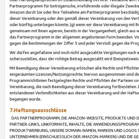
Partnerprogramm für betrügerische, irreführende oder illegale Zwecke
Amazon durch Sie oder Ihre Teilnahme am Partnerprogramm beschädig
dieser Vereinbarung oder den gemäß dieser Vereinbarung von den Vertr
oder künftig unterliegen könnte; (g) wenn wir diese Vereinbarung mit I
gemeinsam mit Ihnen agieren, bereits in der Vergangenheit, gleich aus
das Partnerprogramm in der allgemein angebotenen Form beenden. Vors
gegen die Bestimmungen der Ziffer 5 und jeder Verstoß gegen die Prog
Wir dürfen angefallene und noch nicht ausgezahlte Vergütungen nach 
sicherzustellen, dass der richtige Betrag ausgezahlt wird (beispielsw
Mit Beendigung dieser Vereinbarung erlöschen alle Rechte und Pflichte
eingeräumten Lizenzen/Nutzungsrechte; hiervon ausgenommen sind die in 
Programmrichtlinien festgelegten Rechte und Pflichten der Parteien sow
Vereinbarung, die nach Beendigung dieser Vereinbarung fortbestehen. D
entstandenen Verbindlichkeiten aus dieser Vereinbarung und der Haft
begangen wurde.
7.Haftungsausschlüsse
DAS PARTNERPROGRAMM, DIE AMAZON-WEBSITE, PRODUKTE UND DI
PARTNER-LINKS, LINKFORMATE, INHALTE, DIE ANWENDUNGSPROGR
PRODUKTWERBUNG, UNSERE DOMAIN-NAMEN, MARKEN UND LOGOS S
UNTERNEHMEN (EINSCHLIESSLICH DER AMAZON-MARKEN) UND DIE GE