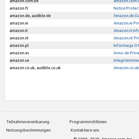
amazon.com.be
amazon.com.b
amazon.fr
Notice:Protec
amazon.de, audible.de
Amazon.de Da
amazon.ie
Amazon.ie Pri
amazon.it
Amazon.it Inf
amazon.nl
Amazon.nl Pri
amazon.pl
Informacja O
amazon.es
Aviso de Priv
amazon.se
Integritetsm
amazon.co.uk, audible.co.uk
Amazon.co.uk 
Teilnahmevereinbarung
Programmrichtlinien
Nutzungsbestimmungen
Kontaktiere uns