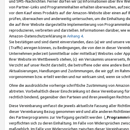
und SMS-Nachrichten. Ferner dürfen wir (a) Informationen über Ihre We
von Partner-Links und Programminhalten erhalten überwachen, aufzei
vor dem Kauf eines Produkts auf der Amazon-Website über einen auf Ih
prüfen, überwachen und anderweitig untersuchen, um die Einhaltung dies
die auf Ihrer Website dargestellte Implementierung von Programminhalt
reproduzieren, verbreiten und darstellen. Informationen darüber, wie w
Amazon-Datenschutzerklärung in
Anhang 4
.
Sie bestätigen und sind damit einverstanden, dass (a) wir und unsere 
(Traffic) anregen können, zu Bedingungen, die von den in dieser Vere
Unternehmen jederzeit (unmittelbar oder mittelbar) Websites oder Appl
Ihrer Website im Wettbewerb stehen, (c) ein Versäumnis unsererseits, I
Verzicht auf unser Recht darstellt, die betroffene oder eine andere B
Aktualisierungen, Handlungen und Zustimmungen, die wir ggf. im Rahme
vorgenommen bzw. erteilt werden und nur wirksam sind, wenn sie schri
Ohne die ausdrückliche vorherige schriftliche Zustimmung von Amazon
abtreten. Vorbehaltlich dieser Einschränkung ist diese Vereinbarung f
rechtlich bindend, gegenüber den Parteien und ihren jeweiligen Rech
Diese Vereinbarung umfasst die jeweils aktuellste Fassung aller Richtli
dieser Vereinbarung Bezug genommen wird und alle anderen Richtlinie
des Partnerprogramms zur Verfügung gestellt werden („
Programmric
verpflichten sich zu deren Einhaltung. Im Falle von Widersprüchen zwi
maßgeblich. Im Falle von Widersprüchen zwischen dieser Vereinbarun