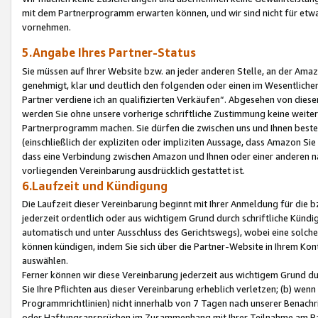
mit dem Partnerprogramm erwarten können, und wir sind nicht für etwa
vornehmen.
5.Angabe Ihres Partner-Status
Sie müssen auf Ihrer Website bzw. an jeder anderen Stelle, an der Am
genehmigt, klar und deutlich den folgenden oder einen im Wesentlichen
Partner verdiene ich an qualifizierten Verkäufen“. Abgesehen von die
werden Sie ohne unsere vorherige schriftliche Zustimmung keine weite
Partnerprogramm machen. Sie dürfen die zwischen uns und Ihnen best
(einschließlich der expliziten oder impliziten Aussage, dass Amazon Si
dass eine Verbindung zwischen Amazon und Ihnen oder einer anderen natü
vorliegenden Vereinbarung ausdrücklich gestattet ist.
6.Laufzeit und Kündigung
Die Laufzeit dieser Vereinbarung beginnt mit Ihrer Anmeldung für die 
jederzeit ordentlich oder aus wichtigem Grund durch schriftliche Kündi
automatisch und unter Ausschluss des Gerichtswegs), wobei eine solch
können kündigen, indem Sie sich über die Partner-Website in Ihrem Ko
auswählen.
Ferner können wir diese Vereinbarung jederzeit aus wichtigem Grund dur
Sie Ihre Pflichten aus dieser Vereinbarung erheblich verletzen; (b) wen
Programmrichtlinien) nicht innerhalb von 7 Tagen nach unserer Benachr
oder Haftungsansprüchen im Zusammenhang mit Ihrer Teilnahme am Pa