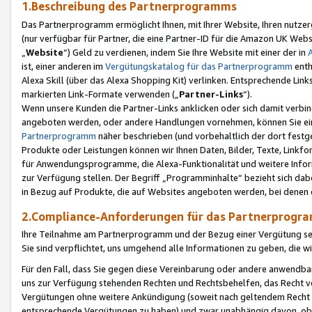
1.Beschreibung des Partnerprogramms
Das Partnerprogramm ermöglicht Ihnen, mit Ihrer Website, Ihren nutzer
(nur verfügbar für Partner, die eine Partner-ID für die Amazon UK We
„
Website
“) Geld zu verdienen, indem Sie Ihre Website mit einer der in
ist, einer anderen im
Vergütungskatalog für das Partnerprogramm
enth
Alexa Skill (über das Alexa Shopping Kit) verlinken. Entsprechende Lin
markierten Link-Formate verwenden („
Partner-Links
“).
Wenn unsere Kunden die Partner-Links anklicken oder sich damit verbi
angeboten werden, oder andere Handlungen vornehmen, können Sie eine
Partnerprogramm
näher beschrieben (und vorbehaltlich der dort festg
Produkte oder Leistungen können wir Ihnen Daten, Bilder, Texte, Linkfo
für Anwendungsprogramme, die Alexa-Funktionalität und weitere Inf
zur Verfügung stellen. Der Begriff „Programminhalte“ bezieht sich dabe
in Bezug auf Produkte, die auf Websites angeboten werden, bei denen 
2.Compliance-Anforderungen für das Partnerprog
Ihre Teilnahme am Partnerprogramm und der Bezug einer Vergütung setz
Sie sind verpflichtet, uns umgehend alle Informationen zu geben, die w
Für den Fall, dass Sie gegen diese Vereinbarung oder andere anwendba
uns zur Verfügung stehenden Rechten und Rechtsbehelfen, das Recht vo
Vergütungen ohne weitere Ankündigung (soweit nach geltendem Recht z
entsprechende Vergütungen zu haben) und zwar unabhängig davon, ob 