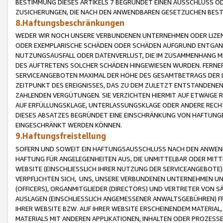
BESTIMMUNG DIESES ARTIKELS 7 BEGRÜNDET EINEN AUSSCHLUSS 
ZUSICHERUNGEN, DIE NACH DEN ANWENDBAREN GESETZLICHEN BE
8.Haftungsbeschränkungen
WEDER WIR NOCH UNSERE VERBUNDENEN UNTERNEHMEN ODER LIZEN
ODER EXEMPLARISCHE SCHÄDEN ODER SCHÄDEN AUFGRUND ENTGANG
NUTZUNGSAUSFALL ODER DATENVERLUST, DIE IM ZUSAMMENHANG MI
DES AUFTRETENS SOLCHER SCHÄDEN HINGEWIESEN WURDEN. FERN
SERVICEANGEBOTEN MAXIMAL DER HÖHE DES GESAMTBETRAGS DER 
ZEITPUNKT DES EREIGNISSES, DAS ZU DEM ZULETZT ENTSTANDENE
ZAHLENDEN VERGÜTUNGEN. SIE VERZICHTEN HIERMIT AUF ETWAIGE 
AUF ERFÜLLUNGSKLAGE, UNTERLASSUNGSKLAGE ODER ANDERE RECHT
DIESES ABSATZES BEGRÜNDET EINE EINSCHRÄNKUNG VON HAFTUNG
EINGESCHRÄNKT WERDEN KÖNNEN.
9.Haftungsfreistellung
SOFERN UND SOWEIT EIN HAFTUNGSAUSSCHLUSS NACH DEN ANWENDB
HAFTUNG FÜR ANGELEGENHEITEN AUS, DIE UNMITTELBAR ODER MITT
WEBSITE (EINSCHLIESSLICH IHRER NUTZUNG DER SERVICEANGEBOTE)
VERPFLICHTEN SICH, UNS, UNSERE VERBUNDENEN UNTERNEHMEN UN
(OFFICERS), ORGANMITGLIEDER (DIRECTORS) UND VERTRETER VON 
AUSLAGEN (EINSCHLIESSLICH ANGEMESSENER ANWALTSGEBÜHREN) FR
IHRER WEBSITE BZW. AUF IHRER WEBSITE ERSCHEINENDEM MATERIAL
MATERIALS MIT ANDEREN APPLIKATIONEN, INHALTEN ODER PROZESSE