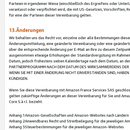
Parteien in irgendeiner Weise (einschließlich des Ergreifens oder Unt
veranlasst oder verpflichtet wird, die mit US-Gesetzen, Vorschriften,
für eine der Parteien dieser Vereinbarung gelten.
13.Änderungen
Wir behalten uns das Recht vor, einzelne oder alle Bestimmungen diese
Änderungsmitteilung, eine geänderte Vereinbarung oder eine geänderte 
über die entsprechende Änderung per E-Mail an Ihre zu diesem Zeitpun
ausgenommen etwaige Erhöhungen der Standardvergütung im Rahmen
Datum, jedoch frühestens sieben Kalendertage nach dem Datum, an de
PARTNERPROGRAMM NACH DEM DATUM DES WIRKSAMWERDENS DER Ä
WENN SIE MIT EINER ÄNDERUNG NICHT EINVERSTANDEN SIND, HABEN S
KÜNDIGEN.
Wenn Sie diese Vereinbarung mit Amazon France Services SAS geschlo
gelten zukünftige Änderungen an dieser Vereinbarung für Sie und Ama
Core S.à r.l. bezieht.
Anhang 1Amazon-Gesellschaften und Amazon-Websites nach Ländern
Anhang 2Anwendbares Recht und Streitbeilegung für die jeweiligen 
Anhang 3Steuerbestimmungen für die jeweiligen Amazon-Websites