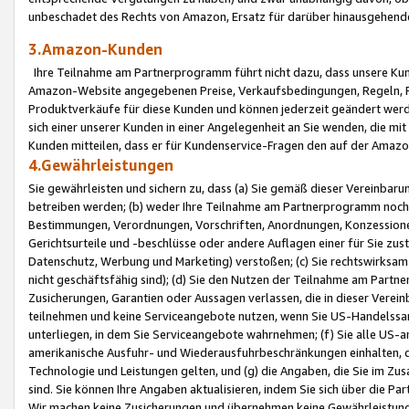
unbeschadet des Rechts von Amazon, Ersatz für darüber hinausgehen
3.Amazon-Kunden
Ihre Teilnahme am Partnerprogramm führt nicht dazu, dass unsere Kun
Amazon-Website angegebenen Preise, Verkaufsbedingungen, Regeln, Ri
Produktverkäufe für diese Kunden und können jederzeit geändert werde
sich einer unserer Kunden in einer Angelegenheit an Sie wenden, die 
Kunden mitteilen, dass er für Kundenservice-Fragen den auf der Ama
4.Gewährleistungen
Sie gewährleisten und sichern zu, dass (a) Sie gemäß dieser Vereinba
betreiben werden; (b) weder Ihre Teilnahme am Partnerprogramm noch d
Bestimmungen, Verordnungen, Vorschriften, Anordnungen, Konzessionen,
Gerichtsurteile und -beschlüsse oder andere Auflagen einer für Sie zu
Datenschutz, Werbung und Marketing) verstoßen; (c) Sie rechtswirksam 
nicht geschäftsfähig sind); (d) Sie den Nutzen der Teilnahme am Partne
Zusicherungen, Garantien oder Aussagen verlassen, die in dieser Verein
teilnehmen und keine Serviceangebote nutzen, wenn Sie US-Handelssa
unterliegen, in dem Sie Serviceangebote wahrnehmen; (f) Sie alle US
amerikanische Ausfuhr- und Wiederausfuhrbeschränkungen einhalten, 
Technologie und Leistungen gelten, und (g) die Angaben, die Sie im 
sind. Sie können Ihre Angaben aktualisieren, indem Sie sich über die 
Wir machen keine Zusicherungen und übernehmen keine Gewährleistun