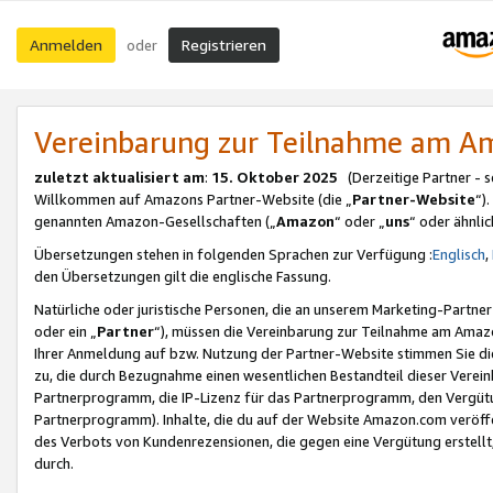
Anmelden
Registrieren
oder
Vereinbarung zur Teilnahme am 
zuletzt aktualisiert am
:
15. Oktober 2025
(Derzeitige Partner - 
Willkommen auf Amazons Partner-Website (die „
Partner-Website
“)
genannten Amazon-Gesellschaften („
Amazon
“ oder „
uns
“ oder ähnli
Übersetzungen stehen in folgenden Sprachen zur Verfügung :
Englisch
,
den Übersetzungen gilt die englische Fassung.
Natürliche oder juristische Personen, die an unserem Marketing-Partn
oder ein „
Partner
“), müssen die Vereinbarung zur Teilnahme am Ama
Ihrer Anmeldung auf bzw. Nutzung der Partner-Website stimmen Sie die
zu, die durch Bezugnahme einen wesentlichen Bestandteil dieser Verei
Partnerprogramm, die IP-Lizenz für das Partnerprogramm, den Vergütu
Partnerprogramm). Inhalte, die du auf der Website Amazon.com veröffe
des Verbots von Kundenrezensionen, die gegen eine Vergütung erstellt, 
durch.