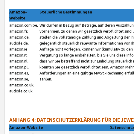
Amazon-
Steuerliche Bestimmungen
Website
amazon.com.be,
Wir dürfen in Bezug auf Beträge, auf deren Auszahlun
amazon.fr,
vornehmen, zu denen wir gesetzlich verpflichtet sind
amazon.de,
stellen die vollständige Zahlung und Abgeltung der 
audible.de,
gelegentlich steuerlich relevante Informationen von I
amazon.ie
Anfrage nicht vorlegen, können wir (kumulativ zu de
amazon.it,
Vergütung so lange einbehalten, bis Sie uns diese Inf
amazon.nl,
dass wir Sie betreffend nicht zur Einholung steuerlich 
amazon.pl,
könnten Sie gesetzlich verpflichtet sein, Amazon Meh
amazon.es,
Anforderungen an eine gültige MwSt.-Rechnung erfüllt
amazon.se,
zahlen.
amazon.co.uk,
audible.co.uk
ANHANG 4: DATENSCHUTZERKLÄRUNG FÜR DIE JEWE
Amazon-Website
Datenschutz