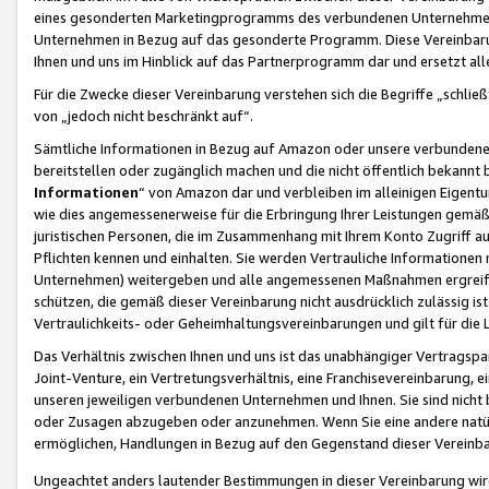
eines gesonderten Marketingprogramms des verbundenen Unternehmens
Unternehmen in Bezug auf das gesonderte Programm. Diese Vereinbarung
Ihnen und uns im Hinblick auf das Partnerprogramm dar und ersetzt al
Für die Zwecke dieser Vereinbarung verstehen sich die Begriffe „schließ
von „jedoch nicht beschränkt auf“.
Sämtliche Informationen in Bezug auf Amazon oder unsere verbunde
bereitstellen oder zugänglich machen und die nicht öffentlich bekannt bz
Informationen
“ von Amazon dar und verbleiben im alleinigen Eigent
wie dies angemessenerweise für die Erbringung Ihrer Leistungen gemäß d
juristischen Personen, die im Zusammenhang mit Ihrem Konto Zugriff au
Pflichten kennen und einhalten. Sie werden Vertrauliche Informationen 
Unternehmen) weitergeben und alle angemessenen Maßnahmen ergreifen
schützen, die gemäß dieser Vereinbarung nicht ausdrücklich zulässig is
Vertraulichkeits- oder Geheimhaltungsvereinbarungen und gilt für die
Das Verhältnis zwischen Ihnen und uns ist das unabhängiger Vertragspa
Joint-Venture, ein Vertretungsverhältnis, eine Franchisevereinbarung, 
unseren jeweiligen verbundenen Unternehmen und Ihnen. Sie sind ni
oder Zusagen abzugeben oder anzunehmen. Wenn Sie eine andere natürli
ermöglichen, Handlungen in Bezug auf den Gegenstand dieser Vereinbar
Ungeachtet anders lautender Bestimmungen in dieser Vereinbarung wird