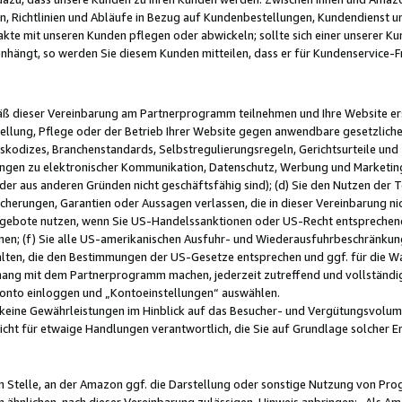
, Richtlinien und Abläufe in Bezug auf Kundenbestellungen, Kundendienst 
kte mit unseren Kunden pflegen oder abwickeln; sollte sich einer unserer Ku
nhängt, so werden Sie diesem Kunden mitteilen, dass er für Kundenservic
emäß dieser Vereinbarung am Partnerprogramm teilnehmen und Ihre Website er
ellung, Pflege oder der Betrieb Ihrer Website gegen anwendbare gesetzlich
skodizes, Branchenstandards, Selbstregulierungsregeln, Gerichtsurteile und 
ngen zu elektronischer Kommunikation, Datenschutz, Werbung und Marketing)
 oder aus anderen Gründen nicht geschäftsfähig sind); (d) Sie den Nutzen de
cherungen, Garantien oder Aussagen verlassen, die in dieser Vereinbarung nich
gebote nutzen, wenn Sie US-Handelssanktionen oder US-Recht entsprechen
men; (f) Sie alle US-amerikanischen Ausfuhr- und Wiederausfuhrbeschränkun
ten, die den Bestimmungen der US-Gesetze entsprechen und ggf. für die Wa
hang mit dem Partnerprogramm machen, jederzeit zutreffend und vollständig 
 Konto einloggen und „Kontoeinstellungen“ auswählen.
keine Gewährleistungen im Hinblick auf das Besucher- und Vergütungsvolu
icht für etwaige Handlungen verantwortlich, die Sie auf Grundlage solcher
en Stelle, an der Amazon ggf. die Darstellung oder sonstige Nutzung von Pr
 ähnlichen, nach dieser Vereinbarung zulässigen, Hinweis anbringen: „Als Ama