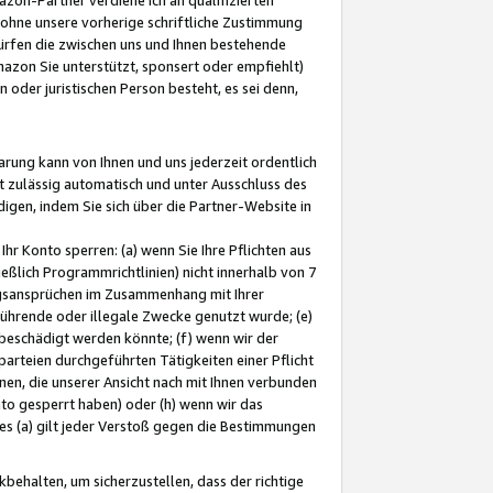
ohne unsere vorherige schriftliche Zustimmung
ürfen die zwischen uns und Ihnen bestehende
mazon Sie unterstützt, sponsert oder empfiehlt)
oder juristischen Person besteht, es sei denn,
arung kann von Ihnen und uns jederzeit ordentlich
t zulässig automatisch und unter Ausschluss des
gen, indem Sie sich über die Partner-Website in
hr Konto sperren: (a) wenn Sie Ihre Pflichten aus
eßlich Programmrichtlinien) nicht innerhalb von 7
ngsansprüchen im Zusammenhang mit Ihrer
ührende oder illegale Zwecke genutzt wurde; (e)
eschädigt werden könnte; (f) wenn wir der
rteien durchgeführten Tätigkeiten einer Pflicht
nen, die unserer Ansicht nach mit Ihnen verbunden
nto gesperrt haben) oder (h) wenn wir das
 (a) gilt jeder Verstoß gegen die Bestimmungen
ehalten, um sicherzustellen, dass der richtige