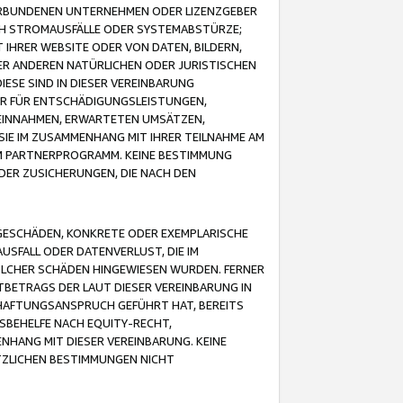
VERBUNDENEN UNTERNEHMEN ODER LIZENZGEBER
ICH STROMAUSFÄLLE ODER SYSTEMABSTÜRZE;
IHRER WEBSITE ODER VON DATEN, BILDERN,
ER ANDEREN NATÜRLICHEN ODER JURISTISCHEN
ESE SIND IN DIESER VEREINBARUNG
R FÜR ENTSCHÄDIGUNGSLEISTUNGEN,
EINNAHMEN, ERWARTETEN UMSÄTZEN,
SIE IM ZUSAMMENHANG MIT IHRER TEILNAHME AM
M PARTNERPROGRAMM. KEINE BESTIMMUNG
DER ZUSICHERUNGEN, DIE NACH DEN
GESCHÄDEN, KONKRETE ODER EXEMPLARISCHE
SFALL ODER DATENVERLUST, DIE IM
OLCHER SCHÄDEN HINGEWIESEN WURDEN. FERNER
BETRAGS DER LAUT DIESER VEREINBARUNG IN
HAFTUNGSANSPRUCH GEFÜHRT HAT, BEREITS
SBEHELFE NACH EQUITY-RECHT,
NHANG MIT DIESER VEREINBARUNG. KEINE
TZLICHEN BESTIMMUNGEN NICHT