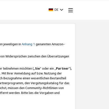
DE
en jeweiligen in
Anhang 1
genannten Amazon-
e von Widersprüchen zwischen den Übersetzungen
er teilnehmen möchten („
Sie
“ oder ein „
Partner
“),
. Mit Ihrer Anmeldung auf bzw. Nutzung der
durch Bezugnahme einen wesentlichen Bestandteil
 Partnerprogramm, den Vergütungskatalog für das
ichst, müssen den Community-Richtlinien von
fernt werden. Bitte lies die Vorgaben und