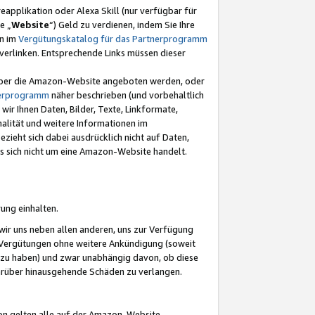
eapplikation oder Alexa Skill (nur verfügbar für
e „
Website
“) Geld zu verdienen, indem Sie Ihre
en im
Vergütungskatalog für das Partnerprogramm
t) verlinken. Entsprechende Links müssen dieser
e über die Amazon-Website angeboten werden, oder
nerprogramm
näher beschrieben (und vorbehaltlich
ir Ihnen Daten, Bilder, Texte, Linkformate,
alität und weitere Informationen im
zieht sich dabei ausdrücklich nicht auf Daten,
es sich nicht um eine Amazon-Website handelt.
rung einhalten.
ir uns neben allen anderen, uns zur Verfügung
n Vergütungen ohne weitere Ankündigung (soweit
 zu haben) und zwar unabhängig davon, ob diese
darüber hinausgehende Schäden zu verlangen.
on gelten alle auf der Amazon-Website