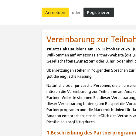
Anmelden
Registrieren
oder
Vereinbarung zur Teil
zuletzt aktualisiert am
:
15. Oktober 2025
(De
Willkommen auf Amazons Partner-Website (die „
Gesellschaften („
Amazon
“ oder „
uns
“ oder ähnl
Übersetzungen stehen in folgenden Sprachen zur 
gilt die englische Fassung.
Natürliche oder juristische Personen, die an uns
müssen die Vereinbarung zur Teilnahme am Amaz
Partner-Website stimmen Sie dieser Vereinbarung,
dieser Vereinbarung bilden (zum Beispiel die Vo
Partnerprogramm und die Markenrichtlinien für da
Amazon entsprechen, einschließlich des Verbots vo
Richtlinien sorgfältig durch.
1.Beschreibung des Partnerprogra