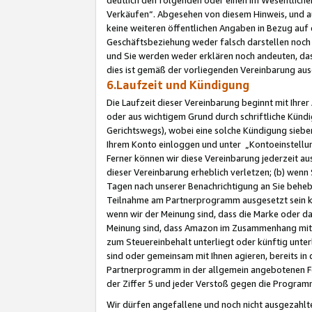
Verkäufen“. Abgesehen von diesem Hinweis, und a
keine weiteren öffentlichen Angaben in Bezug au
Geschäftsbeziehung weder falsch darstellen noch a
und Sie werden weder erklären noch andeuten, dass
dies ist gemäß der vorliegenden Vereinbarung ausd
6.Laufzeit und Kündigung
Die Laufzeit dieser Vereinbarung beginnt mit Ihre
oder aus wichtigem Grund durch schriftliche Kündi
Gerichtswegs), wobei eine solche Kündigung siebe
Ihrem Konto einloggen und unter „Kontoeinstellu
Ferner können wir diese Vereinbarung jederzeit aus
dieser Vereinbarung erheblich verletzen; (b) wenn
Tagen nach unserer Benachrichtigung an Sie behe
Teilnahme am Partnerprogramm ausgesetzt sein kö
wenn wir der Meinung sind, dass die Marke oder 
Meinung sind, dass Amazon im Zusammenhang mit d
zum Steuereinbehalt unterliegt oder künftig unter
sind oder gemeinsam mit Ihnen agieren, bereits in
Partnerprogramm in der allgemein angebotenen Fo
der Ziffer 5 und jeder Verstoß gegen die Programm
Wir dürfen angefallene und noch nicht ausgezahlt