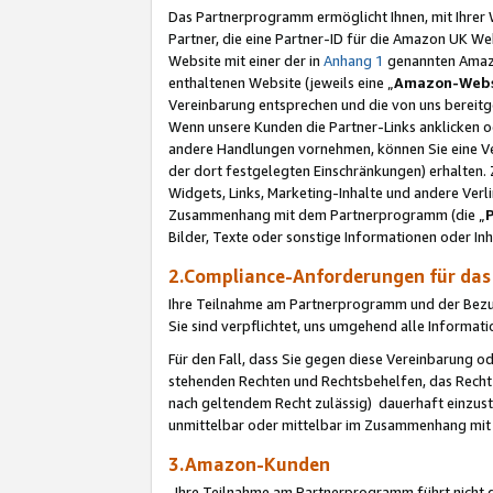
Das Partnerprogramm ermöglicht Ihnen, mit Ihrer W
Partner, die eine Partner-ID für die Amazon UK W
Website mit einer der in
Anhang 1
genannten Amazon
enthaltenen Website (jeweils eine „
Amazon-Webs
Vereinbarung entsprechen und die von uns bereitg
Wenn unsere Kunden die Partner-Links anklicken 
andere Handlungen vornehmen, können Sie eine Ver
der dort festgelegten Einschränkungen) erhalten. 
Widgets, Links, Marketing-Inhalte und andere Ver
Zusammenhang mit dem Partnerprogramm (die „
Bilder, Texte oder sonstige Informationen oder In
2.Compliance-Anforderungen für d
Ihre Teilnahme am Partnerprogramm und der Bezug 
Sie sind verpflichtet, uns umgehend alle Informat
Für den Fall, dass Sie gegen diese Vereinbarung 
stehenden Rechten und Rechtsbehelfen, das Recht
nach geltendem Recht zulässig) dauerhaft einzus
unmittelbar oder mittelbar im Zusammenhang mit
3.Amazon-Kunden
Ihre Teilnahme am Partnerprogramm führt nicht d