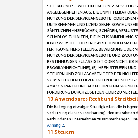
SOFERN UND SOWEIT EIN HAFTUNGSAUSSCHLUSS
ANGELEGENHEITEN AUS, DIE UNMITTELBAR ODER 
NUTZUNG DER SERVICEANGEBOTE) ODER EINEM V
UNTERNEHMEN UND LIZENZGEBER SOWIE UNSERE 
SÄMTLICHEN ANSPRÜCHEN, SCHÄDEN, VERLUSTE
SCHADLOS ZUHALTEN, DIE IM ZUSAMMENHANG STE
IHRER WEBSITE ODER ENTSPRECHENDEN MATERIA
FERTIGUNG, HERSTELLUNG, BEWERBUNG ODER VE
NUTZUNG DER SERVICEANGEBOTE UND ZWAR UN
BESTIMMUNGEN ZULÄSSIG IST ODER NICHT, (D) 
PROGRAMMRICHTLINIE), (E) IHREN STEUERN UN
STEUERN UND ZOLLABGABEN ODER DER NICHTER
VORSÄTZLICHEM FEHLVERHALTEN IHRERSEITS BZ
AMAZON PARTEI UND AUCH DURCH EIN SPEZIELL
FORDERUNG DURCHZUSETZEN ODER ZU VERTEIDI
10.Anwendbares Recht und Streitbe
Die Beilegung etwaiger Streitigkeiten, die in irg
Verletzung dieser Vereinbarung), den im Rahmen d
verbundenen Unternehmen zusammenhängen, unterl
Anhang 2
.
11.Steuern