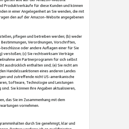
und Produktverkäufe für diese Kunden und können
nden in einer Angelegenheit an Sie wenden, die mit
e-Fragen den auf der Amazon-Website angegebenen
stellen, pflegen und betreiben werden; (b) weder
e Bestimmungen, Verordnungen, Vorschriften,
-beschlüsse oder andere Auflagen einer für Sie
 verstoßen; (c) Sie rechtswirksam Verträge
r Teilnahme am Partnerprogramm für sich selbst
t ausdrücklich enthalten sind; (e) Sie nicht am
den Handelssanktionen eines anderen Landes
gen und zutreffende nicht US-amerikanische
ren, Software, Technologie und Leistungen
sind. Sie können Ihre Angaben aktualisieren,
men, das Sie im Zusammenhang mit dem
 Erwartungen vornehmen.
ogramminhalten durch Sie genehmigt, klar und
zon-Partner verdiene ich an qualifizierten