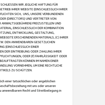
CHLIESSEN WIR JEGLICHE HAFTUNG FÜR
TRIEB IHRER WEBSITE (EINSCHLIESSLICH IHRER
FLICHTEN SICH, UNS, UNSERE VERBUNDENEN
EDER (DIRECTORS) UND VERTRETER VON
R ANWALTSGEBÜHREN) FREIZUSTELLEN UND
ATERIAL, EINSCHLIESSLICH DER KOMBINATION
NUTZUNG, ENTWICKLUNG, GESTALTUNG,
EBSEITE ERSCHEINENDEN MATERIALS, (C) IHRER
ZW. DEN ANWENDBAREN GESETZLICHEN
NG (EINSCHLIESSLICH EINER
BEN DER EINTREIBUNG ODER ZAHLUNG IHRER
LICHTUNGEN, ODER (F) FAHRLÄSSIGKEIT ODER
 BEAUFTRAGTEN KÖNNEN IM NAMEN EINER
HANDLUNG VORNEHMEN, UM EINE RECHTLICHE
TIKELS ZU SCHÜTZEN.
ich einer tatsächlichen oder angeblichen
Geschäftsbeziehung mit uns oder unseren
u anwendbarem Recht und Streitbeilegung in