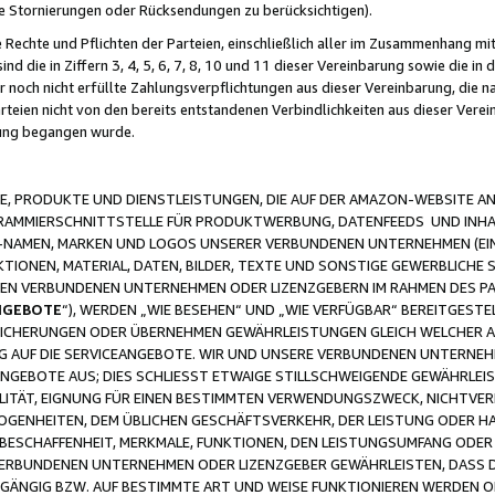
ge Stornierungen oder Rücksendungen zu berücksichtigen).
 Rechte und Pflichten der Parteien, einschließlich aller im Zusammenhang m
 die in Ziffern 3, 4, 5, 6, 7, 8, 10 und 11 dieser Vereinbarung sowie die in
er noch nicht erfüllte Zahlungsverpflichtungen aus dieser Vereinbarung, die
arteien nicht von den bereits entstandenen Verbindlichkeiten aus dieser Ver
gung begangen wurde.
 PRODUKTE UND DIENSTLEISTUNGEN, DIE AUF DER AMAZON-WEBSITE AN
GRAMMIERSCHNITTSTELLE FÜR PRODUKTWERBUNG, DATENFEEDS UND INH
-NAMEN, MARKEN UND LOGOS UNSERER VERBUNDENEN UNTERNEHMEN (EIN
IONEN, MATERIAL, DATEN, BILDER, TEXTE UND SONSTIGE GEWERBLICHE 
EREN VERBUNDENEN UNTERNEHMEN ODER LIZENZGEBERN IM RAHMEN DES 
NGEBOTE
“), WERDEN „WIE BESEHEN“ UND „WIE VERFÜGBAR“ BEREITGEST
CHERUNGEN ODER ÜBERNEHMEN GEWÄHRLEISTUNGEN GLEICH WELCHER AR
ZUG AUF DIE SERVICEANGEBOTE. WIR UND UNSERE VERBUNDENEN UNTERNEH
ANGEBOTE AUS; DIES SCHLIESST ETWAIGE STILLSCHWEIGENDE GEWÄHRLE
LITÄT, EIGNUNG FÜR EINEN BESTIMMTEN VERWENDUNGSZWECK, NICHTVER
OGENHEITEN, DEM ÜBLICHEN GESCHÄFTSVERKEHR, DER LEISTUNG ODER H
 BESCHAFFENHEIT, MERKMALE, FUNKTIONEN, DEN LEISTUNGSUMFANG ODER
VERBUNDENEN UNTERNEHMEN ODER LIZENZGEBER GEWÄHRLEISTEN, DASS D
HGÄNGIG BZW. AUF BESTIMMTE ART UND WEISE FUNKTIONIEREN WERDEN 