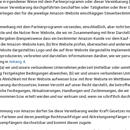
e in irgendeiner Weise mit dem Partnerprogramm oder dieser Vereinbarung (ei
ieser Vereinbarung durchgeführten Geschäften oder Tätigkeiten oder Ihrer 
liegen den für die jeweilige Amazon-Website einschlägigen Steuerbestim
mmenhang mit dem Partnerprogramm versenden, einschließlich, aber nicht be
site und die Nutzer Ihrer Website, die wir im Zusammenhang mit Ihrer Darst
itergeben (beispielsweise dass ein bestimmter Amazon-Kunde vor dem Kauf
uf die Amazon-Website kam, (b) Ihre Website prüfen, überwachen und anderwei
r Website dargestelltes Logo und die auf Ihrer Website dargestellte Impleme
reproduzieren, verbreiten und darstellen. Informationen darüber, wie wir per
ng in
Anhang 4
.
 (a) wir und unsere verbundenen Unternehmen jederzeit (mittelbar oder unmit
ng festgelegten Bedingungen abweichen, (b) wir und unsere verbundenen Unte
 Ähnlichkeit mit Ihrer Website aufweisen bzw. mit Ihrer Website im Wettbewer
barung durchzusetzen, keinen Verzicht auf unser Recht darstellt, die betrof
liche Festlegungen, Aktualisierungen, Handlungen und Zustimmungen, die wi
enommen bzw. erteilt werden und nur wirksam sind, wenn sie schriftlich dur
stimmung von Amazon dürfen Sie diese Vereinbarung weder Kraft Gesetzes no
die Parteien und deren jeweilige Rechtsnachfolger und Abtretungsempfänger 
ngsempfängern durchsetzbar und kommt diesen zugute.