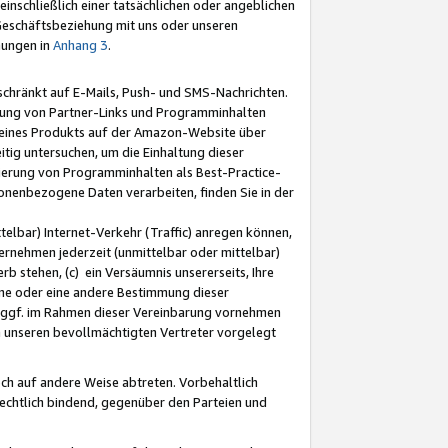
nschließlich einer tatsächlichen oder angeblichen
Geschäftsbeziehung mit uns oder unseren
mungen in
Anhang 3
.
schränkt auf E-Mails, Push- und SMS-Nachrichten.
ellung von Partner-Links und Programminhalten
 eines Produkts auf der Amazon-Website über
tig untersuchen, um die Einhaltung dieser
ntierung von Programminhalten als Best-Practice-
sonenbezogene Daten verarbeiten, finden Sie in der
telbar) Internet-Verkehr (Traffic) anregen können,
rnehmen jederzeit (unmittelbar oder mittelbar)
b stehen, (c) ein Versäumnis unsererseits, Ihre
fene oder eine andere Bestimmung dieser
r ggf. im Rahmen dieser Vereinbarung vornehmen
ch unseren bevollmächtigten Vertreter vorgelegt
ch auf andere Weise abtreten. Vorbehaltlich
rechtlich bindend, gegenüber den Parteien und