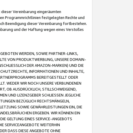
it dieser Vereinbarung eingeräumten
 den Programmrichtlinien festgelegten Rechte und
 nach Beendigung dieser Vereinbarung fortbestehen.
einbarung und der Haftung wegen eines Verstoßes
GEBOTEN WERDEN, SOWIE PARTNER-LINKS,
ALTE VON PRODUKTWERBUNG, UNSERE DOMAIN-
SCHLIESSLICH DER AMAZON-MARKEN) UND DIE
SCHUTZRECHTE, INFORMATIONEN UND INHALTE,
PARTNERPROGRAMMS BEREITGESTELLT ODER
ELLT. WEDER WIR NOCH UNSERE VERBUNDENEN
T, OB AUSDRÜCKLICH, STILLSCHWEIGEND,
MEN UND LIZENZGEBER SCHLIESSEN JEGLICHE
ISTUNGEN BEZÜGLICH RECHTSMÄNGELN,
LETZUNG SOWIE GEWÄHRLEISTUNGEN EIN, DIE
ANDELSBRÄUCHEN ERGEBEN. WIR KÖNNEN EIN
 DIE GELTUNG EINES SERVICE-ANGEBOTS
IE SERVICEANGEBOTE WEITERHIN
ODER DASS DIESE ANGEBOTE OHNE