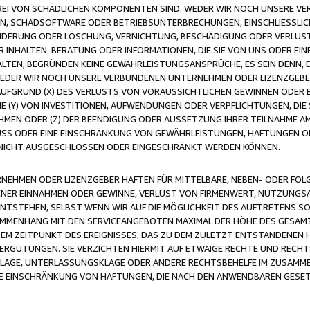
FREI VON SCHÄDLICHEN KOMPONENTEN SIND. WEDER WIR NOCH UNSERE 
VIREN, SCHADSOFTWARE ODER BETRIEBSUNTERBRECHUNGEN, EINSCHLIESSL
ÄNDERUNG ODER LÖSCHUNG, VERNICHTUNG, BESCHÄDIGUNG ODER VERLUST 
INHALTEN. BERATUNG ODER INFORMATIONEN, DIE SIE VON UNS ODER EIN
LTEN, BEGRÜNDEN KEINE GEWÄHRLEISTUNGSANSPRÜCHE, ES SEIN DENN, DI
WEDER WIR NOCH UNSERE VERBUNDENEN UNTERNEHMEN ODER LIZENZGEBE
FGRUND (X) DES VERLUSTS VON VORAUSSICHTLICHEN GEWINNEN ODER 
 (Y) VON INVESTITIONEN, AUFWENDUNGEN ODER VERPFLICHTUNGEN, DIE 
EN ODER (Z) DER BEENDIGUNG ODER AUSSETZUNG IHRER TEILNAHME A
LUSS ODER EINE EINSCHRÄNKUNG VON GEWÄHRLEISTUNGEN, HAFTUNGEN O
NICHT AUSGESCHLOSSEN ODER EINGESCHRÄNKT WERDEN KÖNNEN.
EHMEN ODER LIZENZGEBER HAFTEN FÜR MITTELBARE, NEBEN- ODER FOL
R EINNAHMEN ODER GEWINNE, VERLUST VON FIRMENWERT, NUTZUNGSAU
TSTEHEN, SELBST WENN WIR AUF DIE MÖGLICHKEIT DES AUFTRETENS S
MENHANG MIT DEN SERVICEANGEBOTEN MAXIMAL DER HÖHE DES GESAMT
M ZEITPUNKT DES EREIGNISSES, DAS ZU DEM ZULETZT ENTSTANDENEN 
ERGÜTUNGEN. SIE VERZICHTEN HIERMIT AUF ETWAIGE RECHTE UND RECHT
KLAGE, UNTERLASSUNGSKLAGE ODER ANDERE RECHTSBEHELFE IM ZUSAMME
NE EINSCHRÄNKUNG VON HAFTUNGEN, DIE NACH DEN ANWENDBAREN GESE