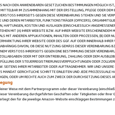
 NACH DEN ANWENDBAREN GESETZLICHEN BESTIMMUNGEN MÖGLICH IST, S
MITTELBAR IM ZUSAMMENHANG MIT DER ERSTELLUNG, PFLEGE ODER DEM BE
ERSTOSS IHRERSEITS GEGEN DIESE VEREINBARUNG STEHEN UND SIE VERP
UND DEREN MITARBEITER, FUNKTIONSTRÄGER (OFFICERS), ORGANMITGLI
N, HAFTUNGEN, KOSTEN UND AUSLAGEN (EINSCHLIESSLICH ANGEMESSENE
HEN MIT (A) IHRER WEBSITE BZW. AUF IHRER WEBSITE ERSCHEINENDEM M
LS MIT ANDEREN APPLIKATIONEN, INHALTEN ODER PROZESSEN, (B) DER 
RMARKTUNG IHRER WEBSITE ODER DES GGF. AUF ODER INNERHALB IHRER W
ABHÄNGIG DAVON, OB DIESE NUTZUNG GEMÄSS DIESER VEREINBARUNG B
EINEM VERSTOSS IHRERSEITS GEGEN EINE BESTIMMUNG DIESER VEREINBARU
D ZOLLABGABEN ODER MIT DER EINTREIBUNG, ZAHLUNG ODER DEM AUSBLEI
FÜLLUNG DER STEUERREGISTRIERUNGSVERPFLICHTUNGEN ODER ZOLLVERPF
W. SEITENS IHRER MITARBEITER ODER AUFTRAGNEHMER. WIR UND UNSERE
ES MANDAT GERICHTLICHE SCHRITTE EINLEITEN UND JEDE PROZESSUALE 
GEN, ODER UM RECHTE AUCH ZUM ZWECK DER DURCHSETZUNG DIESES AR
ilegung
endeiner Weise mit dem Partnerprogramm oder dieser Vereinbarung (einschließl
ieser Vereinbarung durchgeführten Geschäften oder Tätigkeiten oder Ihrer 
iegt den für die jeweilige Amazon-Website einschlägigen Bestimmungen z