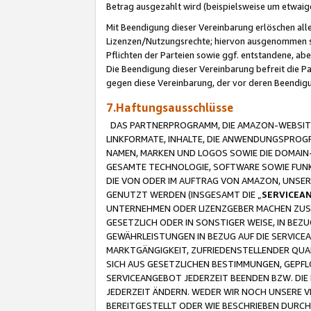
Betrag ausgezahlt wird (beispielsweise um etwai
Mit Beendigung dieser Vereinbarung erlöschen alle
Lizenzen/Nutzungsrechte; hiervon ausgenommen sind
Pflichten der Parteien sowie ggf. entstandene, ab
Die Beendigung dieser Vereinbarung befreit die P
gegen diese Vereinbarung, der vor deren Beendi
7.Haftungsausschlüsse
DAS PARTNERPROGRAMM, DIE AMAZON-WEBSITE,
LINKFORMATE, INHALTE, DIE ANWENDUNGSPRO
NAMEN, MARKEN UND LOGOS SOWIE DIE DOMAIN
GESAMTE TECHNOLOGIE, SOFTWARE SOWIE FUNKT
DIE VON ODER IM AUFTRAG VON AMAZON, UNS
GENUTZT WERDEN (INSGESAMT DIE „
SERVICEA
UNTERNEHMEN ODER LIZENZGEBER MACHEN ZUSI
GESETZLICH ODER IN SONSTIGER WEISE, IN BE
GEWÄHRLEISTUNGEN IN BEZUG AUF DIE SERVICE
MARKTGÄNGIGKEIT, ZUFRIEDENSTELLENDER QUA
SICH AUS GESETZLICHEN BESTIMMUNGEN, GEPFL
SERVICEANGEBOT JEDERZEIT BEENDEN BZW. DIE
JEDERZEIT ÄNDERN. WEDER WIR NOCH UNSERE 
BEREITGESTELLT ODER WIE BESCHRIEBEN DURC