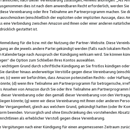
usgenommen dies ist nach dem anwendbaren Recht erforderlich, werden Sie 
f diese Vereinbarung oder Ihre Teilnahme am Partnerprogramm machen. Sie d
usschmücken (einschließlich der expliziten oder impliziten Aussage, dass A
 eine Verbindung zwischen Amazon und Ihnen oder einer anderen natürlichen 
rücklich gestattet ist.
r Anmeldung für die bzw. mit der Nutzung der Partner-Website. Diese Vereinb
gung an die jeweils andere Partei gekündigt werden (falls nach lokalem Rech
n Kalendertage nach Ausspruch der Kündigung wirksam wird. Sie können kündi
ngen“ die Option zum Schließen Ihres Kontos auswählen.
 wichtigem Grund durch schriftliche Kündigung an Sie fristlos kündigen oder I
 Sie darüber hinaus anderweitige Verstöße gegen diese Vereinbarung (einschli
ben; (c) wenn wir befürchten, dass Amazon potenziellen Rechts- oder Haftu
nnte; (d) wenn Ihre Teilnahme am Partnerprogramm für betrügerische, irref
das Ansehen von Amazon durch Sie oder Ihre Teilnahme am Partnerprogramm b
ieser Vereinbarung oder den gemäß dieser Vereinbarung von den Vertragspa
liegen könnte; (g) wenn wir diese Vereinbarung mit Ihnen oder anderen Perso
 der Vergangenheit, gleich aus welchem Grund, gekündigt hatten (oder Ihr Ko
rm beenden. Vorsorglich und ohne Einschränkung des vorstehenden Absatzes
richtlinien als erheblicher Verstoß gegen diese Vereinbarung.
e Vergütungen nach einer Kündigung für einen angemessenen Zeitraum zurückb