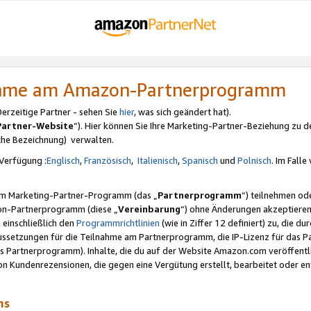
nahme am Amazon-Partnerprogramm
rzeitige Partner - sehen Sie
hier
, was sich geändert hat).
Partner-Website
“). Hier können Sie Ihre Marketing-Partner-Beziehung zu d
iche Bezeichnung) verwalten.
Verfügung :
Englisch
,
Französisch
,
Italienisch
,
Spanisch
und
Polnisch
. Im Fall
erem Marketing-Partner-Programm (das „
Partnerprogramm
“) teilnehmen od
on-Partnerprogramm (diese „
Vereinbarung
“) ohne Änderungen akzeptieren
 einschließlich den
Programmrichtlinien
(wie in Ziffer 12 definiert) zu, die 
raussetzungen für die Teilnahme am Partnerprogramm, die IP-Lizenz für das
s Partnerprogramm). Inhalte, die du auf der Website Amazon.com veröffentl
n Kundenrezensionen, die gegen eine Vergütung erstellt, bearbeitet oder ent
mms