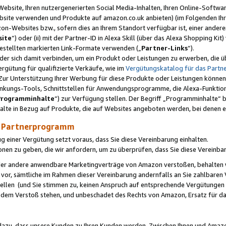
ebsite, Ihren nutzergenerierten Social Media-Inhalten, Ihren Online-Softwar
ebsite verwenden und Produkte auf amazon.co.uk anbieten) (im Folgenden Ihr
-Websites bzw., sofern dies an Ihrem Standort verfügbar ist, einer ander
ite
“) oder (ii) mit der Partner-ID in Alexa Skill (über das Alexa Shopping Ki
estellten markierten Link-Formate verwenden („
Partner-Links
“).
oder sich damit verbinden, um ein Produkt oder Leistungen zu erwerben, di
gütung für qualifizierte Verkäufe, wie im
Vergütungskatalog für das Part
Zur Unterstützung Ihrer Werbung für diese Produkte oder Leistungen können w
linkungs-Tools, Schnittstellen für Anwendungsprogramme, die Alexa-Funktion
Programminhalte
“) zur Verfügung stellen. Der Begriff „Programminhalte“ be
halte in Bezug auf Produkte, die auf Websites angeboten werden, bei denen 
as Partnerprogramm
einer Vergütung setzt voraus, dass Sie diese Vereinbarung einhalten.
ionen zu geben, die wir anfordern, um zu überprüfen, dass Sie diese Vereinba
oder andere anwendbare Marketingverträge von Amazon verstoßen, behalten w
 vor, sämtliche im Rahmen dieser Vereinbarung andernfalls an Sie zahlbare
tellen (und Sie stimmen zu, keinen Anspruch auf entsprechende Vergütungen
 dem Verstoß stehen, und unbeschadet des Rechts von Amazon, Ersatz für 
azu, dass unsere Kunden zu Ihren Kunden werden. Zwischen Ihnen und Amaz