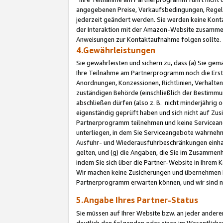
angegebenen Preise, Verkaufsbedingungen, Regeln
jederzeit geändert werden. Sie werden keine Konta
der Interaktion mit der Amazon-Website zusamme
Anweisungen zur Kontaktaufnahme folgen sollte.
4.Gewährleistungen
Sie gewährleisten und sichern zu, dass (a) Sie g
Ihre Teilnahme am Partnerprogramm noch die Erst
Anordnungen, Konzessionen, Richtlinien, Verhalten
zuständigen Behörde (einschließlich der Bestimmu
abschließen dürfen (also z. B. nicht minderjährig
eigenständig geprüft haben und sich nicht auf Zusi
Partnerprogramm teilnehmen und keine Servicean
unterliegen, in dem Sie Serviceangebote wahrneh
Ausfuhr- und Wiederausfuhrbeschränkungen einhal
gelten, und (g) die Angaben, die Sie im Zusammen
indem Sie sich über die Partner-Website in Ihrem
Wir machen keine Zusicherungen und übernehmen 
Partnerprogramm erwarten können, und wir sind n
5.Angabe Ihres Partner-Status
Sie müssen auf Ihrer Website bzw. an jeder ander
deutlich den folgenden oder einen im Wesentlichen