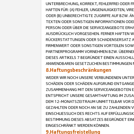
UNTERBRECHUNG, KORREKT, FEHLERFREI ODER 
HAFTEN FÜR: (A) FEHLER, UNGENAUIGKEITEN, 
ODER (B) UNBERECHTIGTE ZUGRIFFE AUF BZW. 
TEXTEN ODER SONSTIGEN INFORMATIONEN ODER 
PERSON ODER ÜBER DIE SERVICEANGEBOTE ERHA
AUSDRÜCKLICH VORGESEHEN. FERNER HAFTEN 
RÜCKERSTATTUNGEN ODER SCHADENSERSATZ AU
FIRMENWERT ODER SONSTIGEN VORTEILEN SOWIE
PARTNERPROGRAMM VORNEHMEN BZW. ÜBERNEHM
DIESES ARTIKELS 7 BEGRÜNDET EINEN AUSSCH
ANWENDBAREN GESETZLICHEN BESTIMMUNGEN 
8.Haftungsbeschränkungen
WEDER WIR NOCH UNSERE VERBUNDENEN UNTERN
SCHÄDEN ODER SCHÄDEN AUFGRUND ENTGANGENE
ZUSAMMENHANG MIT DEN SERVICEANGEBOTEN EN
ENTSPRICHT UNSERE GESAMTHAFTUNG IM ZUSAM
DEM 12-MONATSZEITRAUM UNMITTELBAR VOR DE
GEZAHLTEN ODER NOCH AN SIE ZU ZAHLENDEN V
EINSCHLIESSLICH DES RECHTS AUF ERFÜLLUNGS
BESTIMMUNG DIESES ABSATZES BEGRÜNDET EI
EINGESCHRÄNKT WERDEN KÖNNEN.
9.Haftungsfreistellung