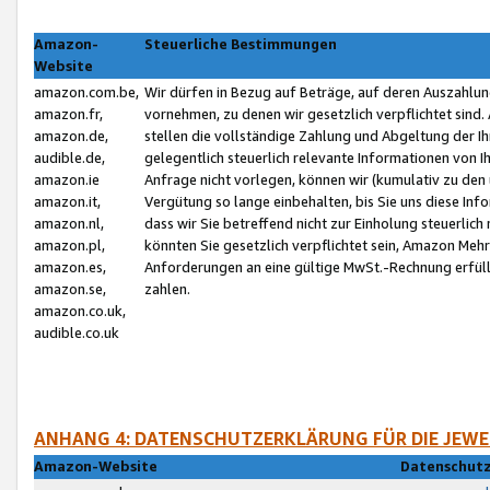
Amazon-
Steuerliche Bestimmungen
Website
amazon.com.be,
Wir dürfen in Bezug auf Beträge, auf deren Auszahlun
amazon.fr,
vornehmen, zu denen wir gesetzlich verpflichtet sind
amazon.de,
stellen die vollständige Zahlung und Abgeltung der 
audible.de,
gelegentlich steuerlich relevante Informationen von I
amazon.ie
Anfrage nicht vorlegen, können wir (kumulativ zu de
amazon.it,
Vergütung so lange einbehalten, bis Sie uns diese Inf
amazon.nl,
dass wir Sie betreffend nicht zur Einholung steuerlich 
amazon.pl,
könnten Sie gesetzlich verpflichtet sein, Amazon Meh
amazon.es,
Anforderungen an eine gültige MwSt.-Rechnung erfüllt
amazon.se,
zahlen.
amazon.co.uk,
audible.co.uk
ANHANG 4: DATENSCHUTZERKLÄRUNG FÜR DIE JEWE
Amazon-Website
Datenschutz