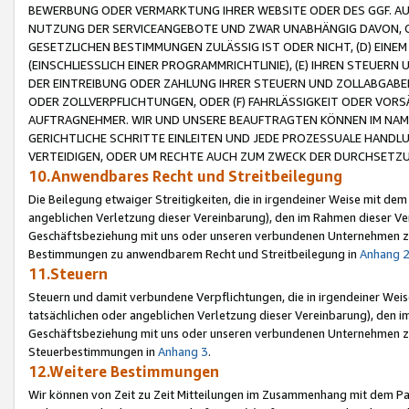
BEWERBUNG ODER VERMARKTUNG IHRER WEBSITE ODER DES GGF. AUF 
NUTZUNG DER SERVICEANGEBOTE UND ZWAR UNABHÄNGIG DAVON, O
GESETZLICHEN BESTIMMUNGEN ZULÄSSIG IST ODER NICHT, (D) EINE
(EINSCHLIESSLICH EINER PROGRAMMRICHTLINIE), (E) IHREN STEUER
DER EINTREIBUNG ODER ZAHLUNG IHRER STEUERN UND ZOLLABGAB
ODER ZOLLVERPFLICHTUNGEN, ODER (F) FAHRLÄSSIGKEIT ODER VORS
AUFTRAGNEHMER. WIR UND UNSERE BEAUFTRAGTEN KÖNNEN IM NAME
GERICHTLICHE SCHRITTE EINLEITEN UND JEDE PROZESSUALE HAND
VERTEIDIGEN, ODER UM RECHTE AUCH ZUM ZWECK DER DURCHSETZU
10.Anwendbares Recht und Streitbeilegung
Die Beilegung etwaiger Streitigkeiten, die in irgendeiner Weise mit de
angeblichen Verletzung dieser Vereinbarung), den im Rahmen dieser Ve
Geschäftsbeziehung mit uns oder unseren verbundenen Unternehmen zu
Bestimmungen zu anwendbarem Recht und Streitbeilegung in
Anhang 
11.Steuern
Steuern und damit verbundene Verpflichtungen, die in irgendeiner Wei
tatsächlichen oder angeblichen Verletzung dieser Vereinbarung), den 
Geschäftsbeziehung mit uns oder unseren verbundenen Unternehmen z
Steuerbestimmungen in
Anhang 3
.
12.Weitere Bestimmungen
Wir können von Zeit zu Zeit Mitteilungen im Zusammenhang mit dem Par