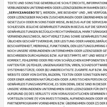
TEXTE UND SONSTIGE GEWERBLICHE SCHUTZRECHTE, INFORMATIONE
VERBUNDENEN UNTERNEHMEN ODER LIZENZGEBERN IM RAHMEN DES
„
SERVICEANGEBOTE
“), WERDEN „WIE BESEHEN“ UND „WIE VERFÜ
ODER LIZENZGEBER MACHEN ZUSICHERUNGEN ODER ÜBERNEHMEN GEW
GESETZLICH ODER IN SONSTIGER WEISE, IN BEZUG AUF DIE SERVI
SCHLIESSEN JEGLICHE GEWÄHRLEISTUNGEN IN BEZUG AUF DIE SERVI
GEWÄHRLEISTUNGEN BEZÜGLICH RECHTSMÄNGELN, MARKTGÄNGIGKEIT
VERWENDUNGSZWECK, NICHTVERLETZUNG SOWIE GEWÄHRLEISTUNGEN 
ÜBLICHEN GESCHÄFTSVERKEHR, DER LEISTUNG ODER HANDELSBRÄUCH
BESCHAFFENHEIT, MERKMALE, FUNKTIONEN, DEN LEISTUNGSUMFANG 
NOCH UNSERE VERBUNDENEN UNTERNEHMEN ODER LIZENZGEBER GEWÄ
BESCHRIEBEN DURCHGÄNGIG BZW. AUF BESTIMMTE ART UND WEISE
KORREKT, FEHLERFREI ODER FREI VON SCHÄDLICHEN KOMPONENTEN
HAFTEN FÜR: (A) FEHLER, UNGENAUIGKEITEN, VIREN, SCHADSOFTW
SYSTEMABSTÜRZE; ODER (B) UNBERECHTIGTE ZUGRIFFE AUF BZW. 
WEBSITE ODER VON DATEN, BILDERN, TEXTEN ODER SONSTIGEN INF
ODER EINER ANDEREN NATÜRLICHEN ODER JURISTISCHEN PERSON OD
GEWÄHRLEISTUNGSANSPRÜCHE, ES SEIN DENN, DIESE SIND IN DIES
UNSERE VERBUNDENEN UNTERNEHMEN ODER LIZENZGEBER FÜR EN
AUFGRUND (X) DES VERLUSTS VON VORAUSSICHTLICHEN GEWINNEN
VORTEILEN SOWIE (Y) VON INVESTITIONEN, AUFWENDUNGEN ODER VE
PARTNERPROGRAMM VORNEHMEN BZW. ÜBERNEHMEN ODER (Z) DER 