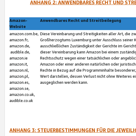
ANHANG 2: ANWENDBARES RECHT UND STRE
Amazon-
Anwendbares Recht und Streitbeilegung
Website
amazon.com.be,
Diese Vereinbarung und Streitigkeiten aller Art, die 
amazon.fr,
Großherzogtums Luxemburg unter Ausschluss seiner Kol
amazon.de,
ausschließlichen Zuständigkeit der Gerichte im Geri
audible.de,
dieser Vereinbarung kann Amazon bei einem zuständig
amazon.ie
Rechtsschutz wegen einer tatsächlichen oder angebli
amazon.it,
Amazon oder einer anderen natürlichen oder juristisc
amazon.nl,
Rechte in Bezug auf die Programminhalte besonderer,
amazon.pl,
Wert darstellen, dessen Verlust nicht ohne Weiteres e
amazon.es,
ausgeglichen werden kann.
amazon.se,
amazon.co.uk,
audible.co.uk
ANHANG 3: STEUERBESTIMMUNGEN FÜR DIE JEWEIL