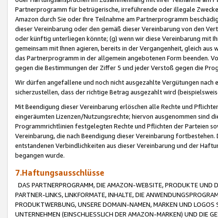
Partnerprogramm für betrügerische, irreführende oder illegale Zwecke
Amazon durch Sie oder Ihre Teilnahme am Partnerprogramm beschädig
dieser Vereinbarung oder den gemäß dieser Vereinbarung von den Vertr
oder künftig unterliegen könnte; (g) wenn wir diese Vereinbarung mit I
gemeinsam mit Ihnen agieren, bereits in der Vergangenheit, gleich aus
das Partnerprogramm in der allgemein angebotenen Form beenden. Vors
gegen die Bestimmungen der Ziffer 5 und jeder Verstoß gegen die Prog
Wir dürfen angefallene und noch nicht ausgezahlte Vergütungen nach 
sicherzustellen, dass der richtige Betrag ausgezahlt wird (beispielsw
Mit Beendigung dieser Vereinbarung erlöschen alle Rechte und Pflichte
eingeräumten Lizenzen/Nutzungsrechte; hiervon ausgenommen sind die in 
Programmrichtlinien festgelegten Rechte und Pflichten der Parteien sow
Vereinbarung, die nach Beendigung dieser Vereinbarung fortbestehen. D
entstandenen Verbindlichkeiten aus dieser Vereinbarung und der Haft
begangen wurde.
7.Haftungsausschlüsse
DAS PARTNERPROGRAMM, DIE AMAZON-WEBSITE, PRODUKTE UND DI
PARTNER-LINKS, LINKFORMATE, INHALTE, DIE ANWENDUNGSPROGR
PRODUKTWERBUNG, UNSERE DOMAIN-NAMEN, MARKEN UND LOGOS S
UNTERNEHMEN (EINSCHLIESSLICH DER AMAZON-MARKEN) UND DIE GE