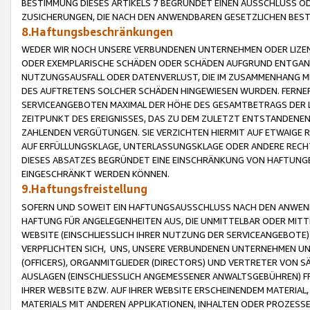
BESTIMMUNG DIESES ARTIKELS 7 BEGRÜNDET EINEN AUSSCHLUSS 
ZUSICHERUNGEN, DIE NACH DEN ANWENDBAREN GESETZLICHEN BE
8.Haftungsbeschränkungen
WEDER WIR NOCH UNSERE VERBUNDENEN UNTERNEHMEN ODER LIZEN
ODER EXEMPLARISCHE SCHÄDEN ODER SCHÄDEN AUFGRUND ENTGANG
NUTZUNGSAUSFALL ODER DATENVERLUST, DIE IM ZUSAMMENHANG MI
DES AUFTRETENS SOLCHER SCHÄDEN HINGEWIESEN WURDEN. FERN
SERVICEANGEBOTEN MAXIMAL DER HÖHE DES GESAMTBETRAGS DER 
ZEITPUNKT DES EREIGNISSES, DAS ZU DEM ZULETZT ENTSTANDENE
ZAHLENDEN VERGÜTUNGEN. SIE VERZICHTEN HIERMIT AUF ETWAIGE 
AUF ERFÜLLUNGSKLAGE, UNTERLASSUNGSKLAGE ODER ANDERE RECHT
DIESES ABSATZES BEGRÜNDET EINE EINSCHRÄNKUNG VON HAFTUNG
EINGESCHRÄNKT WERDEN KÖNNEN.
9.Haftungsfreistellung
SOFERN UND SOWEIT EIN HAFTUNGSAUSSCHLUSS NACH DEN ANWENDB
HAFTUNG FÜR ANGELEGENHEITEN AUS, DIE UNMITTELBAR ODER MITT
WEBSITE (EINSCHLIESSLICH IHRER NUTZUNG DER SERVICEANGEBOTE)
VERPFLICHTEN SICH, UNS, UNSERE VERBUNDENEN UNTERNEHMEN UN
(OFFICERS), ORGANMITGLIEDER (DIRECTORS) UND VERTRETER VON 
AUSLAGEN (EINSCHLIESSLICH ANGEMESSENER ANWALTSGEBÜHREN) FR
IHRER WEBSITE BZW. AUF IHRER WEBSITE ERSCHEINENDEM MATERIAL
MATERIALS MIT ANDEREN APPLIKATIONEN, INHALTEN ODER PROZESSE