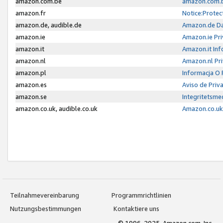
amazon.com.be
amazon.com.b
amazon.fr
Notice:Protec
amazon.de, audible.de
Amazon.de Da
amazon.ie
Amazon.ie Pri
amazon.it
Amazon.it Inf
amazon.nl
Amazon.nl Pri
amazon.pl
Informacja O
amazon.es
Aviso de Priv
amazon.se
Integritetsm
amazon.co.uk, audible.co.uk
Amazon.co.uk 
Teilnahmevereinbarung
Programmrichtlinien
Nutzungsbestimmungen
Kontaktiere uns