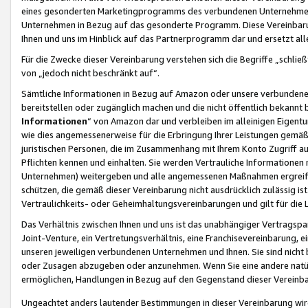
eines gesonderten Marketingprogramms des verbundenen Unternehmens
Unternehmen in Bezug auf das gesonderte Programm. Diese Vereinbarung
Ihnen und uns im Hinblick auf das Partnerprogramm dar und ersetzt al
Für die Zwecke dieser Vereinbarung verstehen sich die Begriffe „schließ
von „jedoch nicht beschränkt auf“.
Sämtliche Informationen in Bezug auf Amazon oder unsere verbunde
bereitstellen oder zugänglich machen und die nicht öffentlich bekannt bz
Informationen
“ von Amazon dar und verbleiben im alleinigen Eigent
wie dies angemessenerweise für die Erbringung Ihrer Leistungen gemäß d
juristischen Personen, die im Zusammenhang mit Ihrem Konto Zugriff au
Pflichten kennen und einhalten. Sie werden Vertrauliche Informationen 
Unternehmen) weitergeben und alle angemessenen Maßnahmen ergreifen
schützen, die gemäß dieser Vereinbarung nicht ausdrücklich zulässig is
Vertraulichkeits- oder Geheimhaltungsvereinbarungen und gilt für die
Das Verhältnis zwischen Ihnen und uns ist das unabhängiger Vertragspa
Joint-Venture, ein Vertretungsverhältnis, eine Franchisevereinbarung, 
unseren jeweiligen verbundenen Unternehmen und Ihnen. Sie sind ni
oder Zusagen abzugeben oder anzunehmen. Wenn Sie eine andere natürli
ermöglichen, Handlungen in Bezug auf den Gegenstand dieser Vereinbar
Ungeachtet anders lautender Bestimmungen in dieser Vereinbarung wird