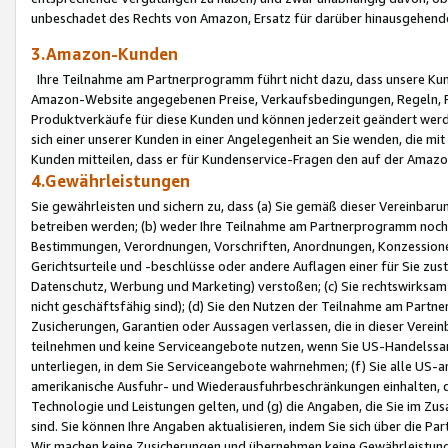
unbeschadet des Rechts von Amazon, Ersatz für darüber hinausgehen
3.Amazon-Kunden
Ihre Teilnahme am Partnerprogramm führt nicht dazu, dass unsere Kun
Amazon-Website angegebenen Preise, Verkaufsbedingungen, Regeln, Ri
Produktverkäufe für diese Kunden und können jederzeit geändert werde
sich einer unserer Kunden in einer Angelegenheit an Sie wenden, die 
Kunden mitteilen, dass er für Kundenservice-Fragen den auf der Ama
4.Gewährleistungen
Sie gewährleisten und sichern zu, dass (a) Sie gemäß dieser Vereinba
betreiben werden; (b) weder Ihre Teilnahme am Partnerprogramm noch d
Bestimmungen, Verordnungen, Vorschriften, Anordnungen, Konzessionen,
Gerichtsurteile und -beschlüsse oder andere Auflagen einer für Sie zu
Datenschutz, Werbung und Marketing) verstoßen; (c) Sie rechtswirksam 
nicht geschäftsfähig sind); (d) Sie den Nutzen der Teilnahme am Partne
Zusicherungen, Garantien oder Aussagen verlassen, die in dieser Verein
teilnehmen und keine Serviceangebote nutzen, wenn Sie US-Handelssa
unterliegen, in dem Sie Serviceangebote wahrnehmen; (f) Sie alle US
amerikanische Ausfuhr- und Wiederausfuhrbeschränkungen einhalten, 
Technologie und Leistungen gelten, und (g) die Angaben, die Sie im 
sind. Sie können Ihre Angaben aktualisieren, indem Sie sich über die 
Wir machen keine Zusicherungen und übernehmen keine Gewährleistun