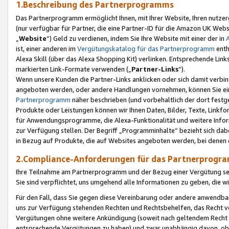
1.Beschreibung des Partnerprogramms
Das Partnerprogramm ermöglicht Ihnen, mit Ihrer Website, Ihren nutzer
(nur verfügbar für Partner, die eine Partner-ID für die Amazon UK We
„
Website
“) Geld zu verdienen, indem Sie Ihre Website mit einer der in
ist, einer anderen im
Vergütungskatalog für das Partnerprogramm
enth
Alexa Skill (über das Alexa Shopping Kit) verlinken. Entsprechende Lin
markierten Link-Formate verwenden („
Partner-Links
“).
Wenn unsere Kunden die Partner-Links anklicken oder sich damit verbi
angeboten werden, oder andere Handlungen vornehmen, können Sie eine
Partnerprogramm
näher beschrieben (und vorbehaltlich der dort festg
Produkte oder Leistungen können wir Ihnen Daten, Bilder, Texte, Linkfo
für Anwendungsprogramme, die Alexa-Funktionalität und weitere Inf
zur Verfügung stellen. Der Begriff „Programminhalte“ bezieht sich dabe
in Bezug auf Produkte, die auf Websites angeboten werden, bei denen 
2.Compliance-Anforderungen für das Partnerprog
Ihre Teilnahme am Partnerprogramm und der Bezug einer Vergütung setz
Sie sind verpflichtet, uns umgehend alle Informationen zu geben, die w
Für den Fall, dass Sie gegen diese Vereinbarung oder andere anwendba
uns zur Verfügung stehenden Rechten und Rechtsbehelfen, das Recht vo
Vergütungen ohne weitere Ankündigung (soweit nach geltendem Recht z
entsprechende Vergütungen zu haben) und zwar unabhängig davon, ob 