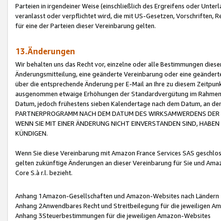
Parteien in irgendeiner Weise (einschließlich des Ergreifens oder Unt
veranlasst oder verpflichtet wird, die mit US-Gesetzen, Vorschriften,
für eine der Parteien dieser Vereinbarung gelten.
13.Änderungen
Wir behalten uns das Recht vor, einzelne oder alle Bestimmungen diese
Änderungsmitteilung, eine geänderte Vereinbarung oder eine geänderte 
über die entsprechende Änderung per E-Mail an Ihre zu diesem Zeitpun
ausgenommen etwaige Erhöhungen der Standardvergütung im Rahmen
Datum, jedoch frühestens sieben Kalendertage nach dem Datum, an de
PARTNERPROGRAMM NACH DEM DATUM DES WIRKSAMWERDENS DER Ä
WENN SIE MIT EINER ÄNDERUNG NICHT EINVERSTANDEN SIND, HABEN S
KÜNDIGEN.
Wenn Sie diese Vereinbarung mit Amazon France Services SAS geschlo
gelten zukünftige Änderungen an dieser Vereinbarung für Sie und Ama
Core S.à r.l. bezieht.
Anhang 1Amazon-Gesellschaften und Amazon-Websites nach Ländern
Anhang 2Anwendbares Recht und Streitbeilegung für die jeweiligen 
Anhang 3Steuerbestimmungen für die jeweiligen Amazon-Websites