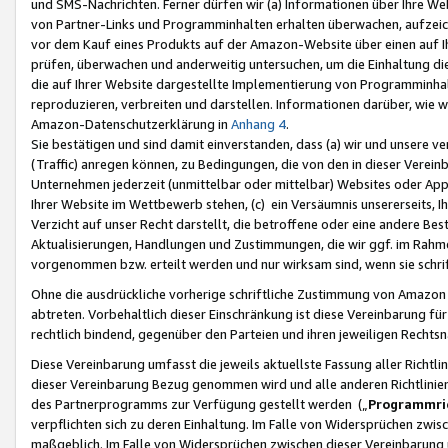
und SMS-Nachrichten. Ferner dürfen wir (a) Informationen über Ihre We
von Partner-Links und Programminhalten erhalten überwachen, aufzei
vor dem Kauf eines Produkts auf der Amazon-Website über einen auf Ih
prüfen, überwachen und anderweitig untersuchen, um die Einhaltung dies
die auf Ihrer Website dargestellte Implementierung von Programminhalt
reproduzieren, verbreiten und darstellen. Informationen darüber, wie w
Amazon-Datenschutzerklärung in
Anhang 4
.
Sie bestätigen und sind damit einverstanden, dass (a) wir und unsere 
(Traffic) anregen können, zu Bedingungen, die von den in dieser Vere
Unternehmen jederzeit (unmittelbar oder mittelbar) Websites oder Appl
Ihrer Website im Wettbewerb stehen, (c) ein Versäumnis unsererseits, I
Verzicht auf unser Recht darstellt, die betroffene oder eine andere B
Aktualisierungen, Handlungen und Zustimmungen, die wir ggf. im Rahme
vorgenommen bzw. erteilt werden und nur wirksam sind, wenn sie schri
Ohne die ausdrückliche vorherige schriftliche Zustimmung von Amazon
abtreten. Vorbehaltlich dieser Einschränkung ist diese Vereinbarung f
rechtlich bindend, gegenüber den Parteien und ihren jeweiligen Rech
Diese Vereinbarung umfasst die jeweils aktuellste Fassung aller Richtli
dieser Vereinbarung Bezug genommen wird und alle anderen Richtlinie
des Partnerprogramms zur Verfügung gestellt werden („
Programmric
verpflichten sich zu deren Einhaltung. Im Falle von Widersprüchen zwi
maßgeblich. Im Falle von Widersprüchen zwischen dieser Vereinbarun