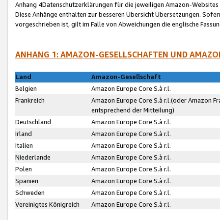
Anhang 4Datenschutzerklärungen für die jeweiligen Amazon-Websites
Diese Anhänge enthalten zur besseren Übersicht Übersetzungen. Sofe
vorgeschrieben ist, gilt im Falle von Abweichungen die englische Fass
ANHANG 1: AMAZON-GESELLSCHAFTEN UND AMAZO
Land
Amazon-Gesellschaft
Belgien
Amazon Europe Core S.à r.l.
Frankreich
Amazon Europe Core S.à r.l.(oder Amazon Fr
entsprechend der Mitteilung)
Deutschland
Amazon Europe Core S.à r.l.
Irland
Amazon Europe Core S.à r.l.
Italien
Amazon Europe Core S.à r.l.
Niederlande
Amazon Europe Core S.à r.l.
Polen
Amazon Europe Core S.à r.l.
Spanien
Amazon Europe Core S.à r.l.
Schweden
Amazon Europe Core S.à r.l.
Vereinigtes Königreich
Amazon Europe Core S.à r.l.