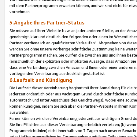
mit dem Partnerprogramm erwarten können, und wir sind nicht für etwa
vornehmen.
5.Angabe Ihres Partner-Status
Sie müssen auf Ihrer Website bzw. an jeder anderen Stelle, an der Am
genehmigt, klar und deutlich den folgenden oder einen im Wesentlichen
Partner verdiene ich an qualifizierten Verkäufen“. Abgesehen von die
werden Sie ohne unsere vorherige schriftliche Zustimmung keine weite
Partnerprogramm machen. Sie dürfen die zwischen uns und Ihnen best
(einschließlich der expliziten oder impliziten Aussage, dass Amazon Si
dass eine Verbindung zwischen Amazon und Ihnen oder einer anderen natü
vorliegenden Vereinbarung ausdrücklich gestattet ist.
6.Laufzeit und Kündigung
Die Laufzeit dieser Vereinbarung beginnt mit Ihrer Anmeldung für die 
jederzeit ordentlich oder aus wichtigem Grund durch schriftliche Kündi
automatisch und unter Ausschluss des Gerichtswegs), wobei eine solch
können kündigen, indem Sie sich über die Partner-Website in Ihrem Ko
auswählen.
Ferner können wir diese Vereinbarung jederzeit aus wichtigem Grund dur
Sie Ihre Pflichten aus dieser Vereinbarung erheblich verletzen; (b) wen
Programmrichtlinien) nicht innerhalb von 7 Tagen nach unserer Benachr
oder Haftungsansprüchen im Zusammenhang mit Ihrer Teilnahme am Pa