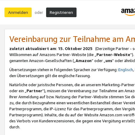
Anmelden
Registrieren
oder
Vereinbarung zur Teilnahme am 
zuletzt aktualisiert am
:
15. Oktober 2025
(Derzeitige Partner - 
Willkommen auf Amazons Partner-Website (die „
Partner-Website
“)
genannten Amazon-Gesellschaften („
Amazon
“ oder „
uns
“ oder ähnli
Übersetzungen stehen in folgenden Sprachen zur Verfügung :
Englisch
,
den Übersetzungen gilt die englische Fassung.
Natürliche oder juristische Personen, die an unserem Marketing-Partn
oder ein „
Partner
“), müssen die Vereinbarung zur Teilnahme am Ama
Ihrer Anmeldung auf bzw. Nutzung der Partner-Website stimmen Sie die
zu, die durch Bezugnahme einen wesentlichen Bestandteil dieser Verei
Partnerprogramm, die IP-Lizenz für das Partnerprogramm, den Vergütu
Partnerprogramm). Inhalte, die du auf der Website Amazon.com veröffe
des Verbots von Kundenrezensionen, die gegen eine Vergütung erstellt, 
durch.