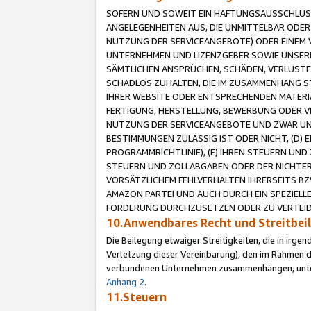
SOFERN UND SOWEIT EIN HAFTUNGSAUSSCHLUSS
ANGELEGENHEITEN AUS, DIE UNMITTELBAR ODER 
NUTZUNG DER SERVICEANGEBOTE) ODER EINEM V
UNTERNEHMEN UND LIZENZGEBER SOWIE UNSERE 
SÄMTLICHEN ANSPRÜCHEN, SCHÄDEN, VERLUSTE
SCHADLOS ZUHALTEN, DIE IM ZUSAMMENHANG STE
IHRER WEBSITE ODER ENTSPRECHENDEN MATERIA
FERTIGUNG, HERSTELLUNG, BEWERBUNG ODER VE
NUTZUNG DER SERVICEANGEBOTE UND ZWAR UN
BESTIMMUNGEN ZULÄSSIG IST ODER NICHT, (D) 
PROGRAMMRICHTLINIE), (E) IHREN STEUERN UN
STEUERN UND ZOLLABGABEN ODER DER NICHTER
VORSÄTZLICHEM FEHLVERHALTEN IHRERSEITS BZ
AMAZON PARTEI UND AUCH DURCH EIN SPEZIELL
FORDERUNG DURCHZUSETZEN ODER ZU VERTEIDI
10.Anwendbares Recht und Streitbe
Die Beilegung etwaiger Streitigkeiten, die in irg
Verletzung dieser Vereinbarung), den im Rahmen d
verbundenen Unternehmen zusammenhängen, unterl
Anhang 2
.
11.Steuern