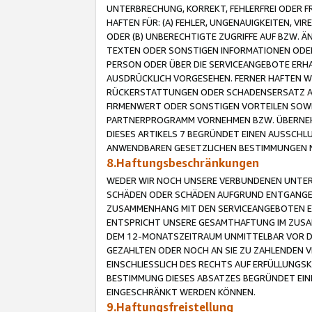
UNTERBRECHUNG, KORREKT, FEHLERFREI ODER 
HAFTEN FÜR: (A) FEHLER, UNGENAUIGKEITEN, 
ODER (B) UNBERECHTIGTE ZUGRIFFE AUF BZW. 
TEXTEN ODER SONSTIGEN INFORMATIONEN ODER 
PERSON ODER ÜBER DIE SERVICEANGEBOTE ERHA
AUSDRÜCKLICH VORGESEHEN. FERNER HAFTEN 
RÜCKERSTATTUNGEN ODER SCHADENSERSATZ AU
FIRMENWERT ODER SONSTIGEN VORTEILEN SOWIE
PARTNERPROGRAMM VORNEHMEN BZW. ÜBERNEHM
DIESES ARTIKELS 7 BEGRÜNDET EINEN AUSSCH
ANWENDBAREN GESETZLICHEN BESTIMMUNGEN 
8.Haftungsbeschränkungen
WEDER WIR NOCH UNSERE VERBUNDENEN UNTERN
SCHÄDEN ODER SCHÄDEN AUFGRUND ENTGANGENE
ZUSAMMENHANG MIT DEN SERVICEANGEBOTEN EN
ENTSPRICHT UNSERE GESAMTHAFTUNG IM ZUSAM
DEM 12-MONATSZEITRAUM UNMITTELBAR VOR DE
GEZAHLTEN ODER NOCH AN SIE ZU ZAHLENDEN V
EINSCHLIESSLICH DES RECHTS AUF ERFÜLLUNGS
BESTIMMUNG DIESES ABSATZES BEGRÜNDET EI
EINGESCHRÄNKT WERDEN KÖNNEN.
9.Haftungsfreistellung