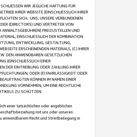
CHLIESSEN WIR JEGLICHE HAFTUNG FÜR
TRIEB IHRER WEBSITE (EINSCHLIESSLICH IHRER
FLICHTEN SICH, UNS, UNSERE VERBUNDENEN
EDER (DIRECTORS) UND VERTRETER VON
R ANWALTSGEBÜHREN) FREIZUSTELLEN UND
ATERIAL, EINSCHLIESSLICH DER KOMBINATION
NUTZUNG, ENTWICKLUNG, GESTALTUNG,
EBSEITE ERSCHEINENDEN MATERIALS, (C) IHRER
ZW. DEN ANWENDBAREN GESETZLICHEN
NG (EINSCHLIESSLICH EINER
BEN DER EINTREIBUNG ODER ZAHLUNG IHRER
LICHTUNGEN, ODER (F) FAHRLÄSSIGKEIT ODER
 BEAUFTRAGTEN KÖNNEN IM NAMEN EINER
HANDLUNG VORNEHMEN, UM EINE RECHTLICHE
TIKELS ZU SCHÜTZEN.
ich einer tatsächlichen oder angeblichen
Geschäftsbeziehung mit uns oder unseren
u anwendbarem Recht und Streitbeilegung in