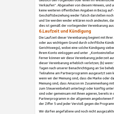
Verkäufen“. Abgesehen von diesem Hinweis, und a
keine weiteren öffentlichen Angaben in Bezug au
Geschäftsbeziehung weder falsch darstellen noch a
und Sie werden weder erklären noch andeuten, dass
dies ist gemäß der vorliegenden Vereinbarung ausd
6.Laufzeit und Kündigung
Die Laufzeit dieser Vereinbarung beginnt mit Ihre
oder aus wichtigem Grund durch schriftliche Kündi
Gerichtswegs), wobei eine solche Kündigung siebe
Ihrem Konto einloggen und unter „Kontoeinstellu
Ferner können wir diese Vereinbarung jederzeit aus
dieser Vereinbarung erheblich verletzen; (b) wenn
Tagen nach unserer Benachrichtigung an Sie behe
Teilnahme am Partnerprogramm ausgesetzt sein kö
wenn wir der Meinung sind, dass die Marke oder 
Meinung sind, dass Amazon im Zusammenhang mit d
zum Steuereinbehalt unterliegt oder künftig unter
sind oder gemeinsam mit Ihnen agieren, bereits in
Partnerprogramm in der allgemein angebotenen Fo
der Ziffer 5 und jeder Verstoß gegen die Programm
Wir dürfen angefallene und noch nicht ausgezahlt