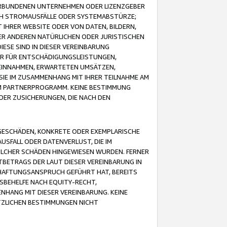
VERBUNDENEN UNTERNEHMEN ODER LIZENZGEBER
ICH STROMAUSFÄLLE ODER SYSTEMABSTÜRZE;
IHRER WEBSITE ODER VON DATEN, BILDERN,
ER ANDEREN NATÜRLICHEN ODER JURISTISCHEN
ESE SIND IN DIESER VEREINBARUNG
R FÜR ENTSCHÄDIGUNGSLEISTUNGEN,
EINNAHMEN, ERWARTETEN UMSÄTZEN,
SIE IM ZUSAMMENHANG MIT IHRER TEILNAHME AM
M PARTNERPROGRAMM. KEINE BESTIMMUNG
DER ZUSICHERUNGEN, DIE NACH DEN
GESCHÄDEN, KONKRETE ODER EXEMPLARISCHE
SFALL ODER DATENVERLUST, DIE IM
OLCHER SCHÄDEN HINGEWIESEN WURDEN. FERNER
BETRAGS DER LAUT DIESER VEREINBARUNG IN
HAFTUNGSANSPRUCH GEFÜHRT HAT, BEREITS
SBEHELFE NACH EQUITY-RECHT,
NHANG MIT DIESER VEREINBARUNG. KEINE
TZLICHEN BESTIMMUNGEN NICHT