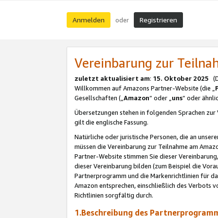
Anmelden
Registrieren
oder
Vereinbarung zur Teil
zuletzt aktualisiert am
:
15. Oktober 2025
(De
Willkommen auf Amazons Partner-Website (die „
Gesellschaften („
Amazon
“ oder „
uns
“ oder ähnl
Übersetzungen stehen in folgenden Sprachen zur 
gilt die englische Fassung.
Natürliche oder juristische Personen, die an uns
müssen die Vereinbarung zur Teilnahme am Amaz
Partner-Website stimmen Sie dieser Vereinbarung,
dieser Vereinbarung bilden (zum Beispiel die Vo
Partnerprogramm und die Markenrichtlinien für da
Amazon entsprechen, einschließlich des Verbots vo
Richtlinien sorgfältig durch.
1.Beschreibung des Partnerprogra