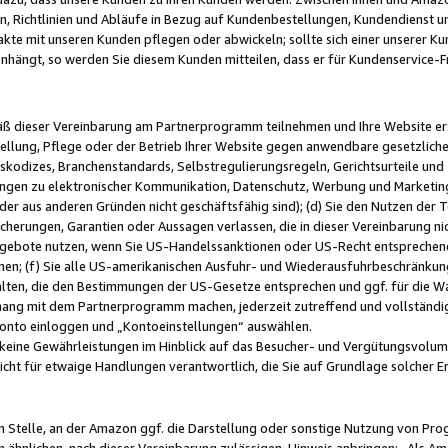
, Richtlinien und Abläufe in Bezug auf Kundenbestellungen, Kundendienst 
kte mit unseren Kunden pflegen oder abwickeln; sollte sich einer unserer Ku
nhängt, so werden Sie diesem Kunden mitteilen, dass er für Kundenservic
emäß dieser Vereinbarung am Partnerprogramm teilnehmen und Ihre Website er
ellung, Pflege oder der Betrieb Ihrer Website gegen anwendbare gesetzlich
skodizes, Branchenstandards, Selbstregulierungsregeln, Gerichtsurteile und 
ngen zu elektronischer Kommunikation, Datenschutz, Werbung und Marketing)
 oder aus anderen Gründen nicht geschäftsfähig sind); (d) Sie den Nutzen de
cherungen, Garantien oder Aussagen verlassen, die in dieser Vereinbarung nich
gebote nutzen, wenn Sie US-Handelssanktionen oder US-Recht entsprechen
men; (f) Sie alle US-amerikanischen Ausfuhr- und Wiederausfuhrbeschränkun
ten, die den Bestimmungen der US-Gesetze entsprechen und ggf. für die Wa
hang mit dem Partnerprogramm machen, jederzeit zutreffend und vollständig 
 Konto einloggen und „Kontoeinstellungen“ auswählen.
keine Gewährleistungen im Hinblick auf das Besucher- und Vergütungsvolu
icht für etwaige Handlungen verantwortlich, die Sie auf Grundlage solcher
en Stelle, an der Amazon ggf. die Darstellung oder sonstige Nutzung von Pr
 ähnlichen, nach dieser Vereinbarung zulässigen, Hinweis anbringen: „Als Ama