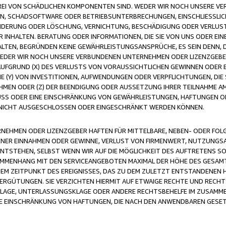
FREI VON SCHÄDLICHEN KOMPONENTEN SIND. WEDER WIR NOCH UNSERE 
VIREN, SCHADSOFTWARE ODER BETRIEBSUNTERBRECHUNGEN, EINSCHLIESSL
ÄNDERUNG ODER LÖSCHUNG, VERNICHTUNG, BESCHÄDIGUNG ODER VERLUST 
INHALTEN. BERATUNG ODER INFORMATIONEN, DIE SIE VON UNS ODER EIN
LTEN, BEGRÜNDEN KEINE GEWÄHRLEISTUNGSANSPRÜCHE, ES SEIN DENN, DI
WEDER WIR NOCH UNSERE VERBUNDENEN UNTERNEHMEN ODER LIZENZGEBE
FGRUND (X) DES VERLUSTS VON VORAUSSICHTLICHEN GEWINNEN ODER 
 (Y) VON INVESTITIONEN, AUFWENDUNGEN ODER VERPFLICHTUNGEN, DIE 
EN ODER (Z) DER BEENDIGUNG ODER AUSSETZUNG IHRER TEILNAHME A
LUSS ODER EINE EINSCHRÄNKUNG VON GEWÄHRLEISTUNGEN, HAFTUNGEN O
NICHT AUSGESCHLOSSEN ODER EINGESCHRÄNKT WERDEN KÖNNEN.
EHMEN ODER LIZENZGEBER HAFTEN FÜR MITTELBARE, NEBEN- ODER FOL
R EINNAHMEN ODER GEWINNE, VERLUST VON FIRMENWERT, NUTZUNGSAU
TSTEHEN, SELBST WENN WIR AUF DIE MÖGLICHKEIT DES AUFTRETENS S
MENHANG MIT DEN SERVICEANGEBOTEN MAXIMAL DER HÖHE DES GESAMT
M ZEITPUNKT DES EREIGNISSES, DAS ZU DEM ZULETZT ENTSTANDENEN 
ERGÜTUNGEN. SIE VERZICHTEN HIERMIT AUF ETWAIGE RECHTE UND RECHT
KLAGE, UNTERLASSUNGSKLAGE ODER ANDERE RECHTSBEHELFE IM ZUSAMME
NE EINSCHRÄNKUNG VON HAFTUNGEN, DIE NACH DEN ANWENDBAREN GESE