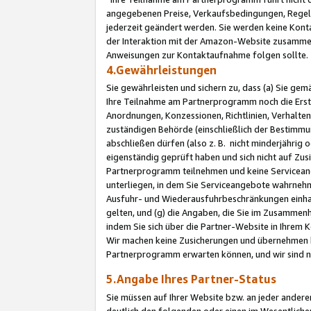
angegebenen Preise, Verkaufsbedingungen, Regeln
jederzeit geändert werden. Sie werden keine Konta
der Interaktion mit der Amazon-Website zusamme
Anweisungen zur Kontaktaufnahme folgen sollte.
4.Gewährleistungen
Sie gewährleisten und sichern zu, dass (a) Sie g
Ihre Teilnahme am Partnerprogramm noch die Erst
Anordnungen, Konzessionen, Richtlinien, Verhalten
zuständigen Behörde (einschließlich der Bestimmu
abschließen dürfen (also z. B. nicht minderjährig
eigenständig geprüft haben und sich nicht auf Zusi
Partnerprogramm teilnehmen und keine Servicean
unterliegen, in dem Sie Serviceangebote wahrneh
Ausfuhr- und Wiederausfuhrbeschränkungen einhal
gelten, und (g) die Angaben, die Sie im Zusammen
indem Sie sich über die Partner-Website in Ihrem
Wir machen keine Zusicherungen und übernehmen 
Partnerprogramm erwarten können, und wir sind n
5.Angabe Ihres Partner-Status
Sie müssen auf Ihrer Website bzw. an jeder ander
deutlich den folgenden oder einen im Wesentlichen