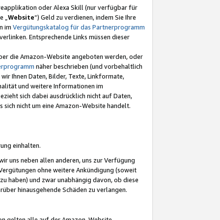
eapplikation oder Alexa Skill (nur verfügbar für
e „
Website
“) Geld zu verdienen, indem Sie Ihre
en im
Vergütungskatalog für das Partnerprogramm
t) verlinken. Entsprechende Links müssen dieser
e über die Amazon-Website angeboten werden, oder
nerprogramm
näher beschrieben (und vorbehaltlich
ir Ihnen Daten, Bilder, Texte, Linkformate,
alität und weitere Informationen im
zieht sich dabei ausdrücklich nicht auf Daten,
es sich nicht um eine Amazon-Website handelt.
rung einhalten.
ir uns neben allen anderen, uns zur Verfügung
n Vergütungen ohne weitere Ankündigung (soweit
 zu haben) und zwar unabhängig davon, ob diese
darüber hinausgehende Schäden zu verlangen.
on gelten alle auf der Amazon-Website