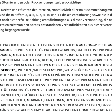
ge Stornierungen oder Rücksendungen zu berücksichtigen).
 Rechte und Pflichten der Parteien, einschließlich aller im Zusammenhang m
 die in Ziffern 3, 4, 5, 6, 7, 8, 10 und 11 dieser Vereinbarung sowie die in
er noch nicht erfüllte Zahlungsverpflichtungen aus dieser Vereinbarung, die
arteien nicht von den bereits entstandenen Verbindlichkeiten aus dieser Ver
gung begangen wurde.
 PRODUKTE UND DIENSTLEISTUNGEN, DIE AUF DER AMAZON-WEBSITE AN
GRAMMIERSCHNITTSTELLE FÜR PRODUKTWERBUNG, DATENFEEDS UND INH
-NAMEN, MARKEN UND LOGOS UNSERER VERBUNDENEN UNTERNEHMEN (EIN
IONEN, MATERIAL, DATEN, BILDER, TEXTE UND SONSTIGE GEWERBLICHE 
EREN VERBUNDENEN UNTERNEHMEN ODER LIZENZGEBERN IM RAHMEN DES 
NGEBOTE
“), WERDEN „WIE BESEHEN“ UND „WIE VERFÜGBAR“ BEREITGEST
CHERUNGEN ODER ÜBERNEHMEN GEWÄHRLEISTUNGEN GLEICH WELCHER AR
ZUG AUF DIE SERVICEANGEBOTE. WIR UND UNSERE VERBUNDENEN UNTERNEH
ANGEBOTE AUS; DIES SCHLIESST ETWAIGE STILLSCHWEIGENDE GEWÄHRLE
LITÄT, EIGNUNG FÜR EINEN BESTIMMTEN VERWENDUNGSZWECK, NICHTVER
OGENHEITEN, DEM ÜBLICHEN GESCHÄFTSVERKEHR, DER LEISTUNG ODER H
 BESCHAFFENHEIT, MERKMALE, FUNKTIONEN, DEN LEISTUNGSUMFANG ODER
VERBUNDENEN UNTERNEHMEN ODER LIZENZGEBER GEWÄHRLEISTEN, DASS D
HGÄNGIG BZW. AUF BESTIMMTE ART UND WEISE FUNKTIONIEREN WERDEN 