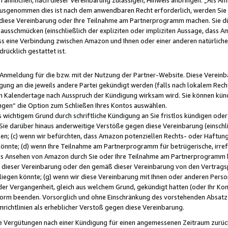
usgenommen dies ist nach dem anwendbaren Recht erforderlich, werden Sie 
f diese Vereinbarung oder Ihre Teilnahme am Partnerprogramm machen. Sie d
usschmücken (einschließlich der expliziten oder impliziten Aussage, dass A
 eine Verbindung zwischen Amazon und Ihnen oder einer anderen natürlichen 
rücklich gestattet ist.
r Anmeldung für die bzw. mit der Nutzung der Partner-Website. Diese Vereinb
gung an die jeweils andere Partei gekündigt werden (falls nach lokalem Rech
n Kalendertage nach Ausspruch der Kündigung wirksam wird. Sie können kündi
ngen“ die Option zum Schließen Ihres Kontos auswählen.
 wichtigem Grund durch schriftliche Kündigung an Sie fristlos kündigen oder I
 Sie darüber hinaus anderweitige Verstöße gegen diese Vereinbarung (einschli
ben; (c) wenn wir befürchten, dass Amazon potenziellen Rechts- oder Haftu
nnte; (d) wenn Ihre Teilnahme am Partnerprogramm für betrügerische, irref
das Ansehen von Amazon durch Sie oder Ihre Teilnahme am Partnerprogramm b
ieser Vereinbarung oder den gemäß dieser Vereinbarung von den Vertragspa
liegen könnte; (g) wenn wir diese Vereinbarung mit Ihnen oder anderen Perso
 der Vergangenheit, gleich aus welchem Grund, gekündigt hatten (oder Ihr Ko
rm beenden. Vorsorglich und ohne Einschränkung des vorstehenden Absatzes
richtlinien als erheblicher Verstoß gegen diese Vereinbarung.
e Vergütungen nach einer Kündigung für einen angemessenen Zeitraum zurückb