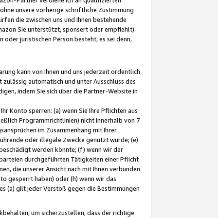
ohne unsere vorherige schriftliche Zustimmung
ürfen die zwischen uns und Ihnen bestehende
mazon Sie unterstützt, sponsert oder empfiehlt)
oder juristischen Person besteht, es sei denn,
arung kann von Ihnen und uns jederzeit ordentlich
t zulässig automatisch und unter Ausschluss des
gen, indem Sie sich über die Partner-Website in
hr Konto sperren: (a) wenn Sie Ihre Pflichten aus
eßlich Programmrichtlinien) nicht innerhalb von 7
ngsansprüchen im Zusammenhang mit Ihrer
ührende oder illegale Zwecke genutzt wurde; (e)
eschädigt werden könnte; (f) wenn wir der
rteien durchgeführten Tätigkeiten einer Pflicht
nen, die unserer Ansicht nach mit Ihnen verbunden
nto gesperrt haben) oder (h) wenn wir das
 (a) gilt jeder Verstoß gegen die Bestimmungen
ehalten, um sicherzustellen, dass der richtige