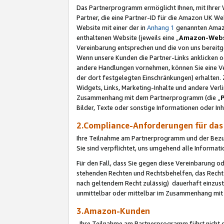
Das Partnerprogramm ermöglicht Ihnen, mit Ihrer W
Partner, die eine Partner-ID für die Amazon UK W
Website mit einer der in
Anhang 1
genannten Amazon
enthaltenen Website (jeweils eine „
Amazon-Webs
Vereinbarung entsprechen und die von uns bereitg
Wenn unsere Kunden die Partner-Links anklicken 
andere Handlungen vornehmen, können Sie eine Ver
der dort festgelegten Einschränkungen) erhalten. 
Widgets, Links, Marketing-Inhalte und andere Ver
Zusammenhang mit dem Partnerprogramm (die „
Bilder, Texte oder sonstige Informationen oder In
2.Compliance-Anforderungen für d
Ihre Teilnahme am Partnerprogramm und der Bezug 
Sie sind verpflichtet, uns umgehend alle Informat
Für den Fall, dass Sie gegen diese Vereinbarung 
stehenden Rechten und Rechtsbehelfen, das Recht
nach geltendem Recht zulässig) dauerhaft einzus
unmittelbar oder mittelbar im Zusammenhang mit
3.Amazon-Kunden
Ihre Teilnahme am Partnerprogramm führt nicht d