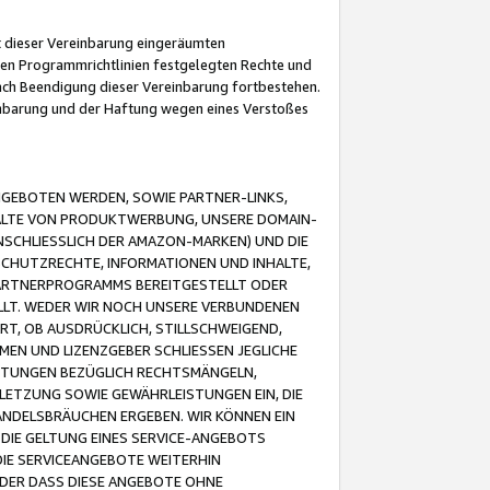
it dieser Vereinbarung eingeräumten
 den Programmrichtlinien festgelegten Rechte und
 nach Beendigung dieser Vereinbarung fortbestehen.
einbarung und der Haftung wegen eines Verstoßes
GEBOTEN WERDEN, SOWIE PARTNER-LINKS,
ALTE VON PRODUKTWERBUNG, UNSERE DOMAIN-
SCHLIESSLICH DER AMAZON-MARKEN) UND DIE
SCHUTZRECHTE, INFORMATIONEN UND INHALTE,
PARTNERPROGRAMMS BEREITGESTELLT ODER
ELLT. WEDER WIR NOCH UNSERE VERBUNDENEN
T, OB AUSDRÜCKLICH, STILLSCHWEIGEND,
MEN UND LIZENZGEBER SCHLIESSEN JEGLICHE
ISTUNGEN BEZÜGLICH RECHTSMÄNGELN,
LETZUNG SOWIE GEWÄHRLEISTUNGEN EIN, DIE
ANDELSBRÄUCHEN ERGEBEN. WIR KÖNNEN EIN
 DIE GELTUNG EINES SERVICE-ANGEBOTS
IE SERVICEANGEBOTE WEITERHIN
ODER DASS DIESE ANGEBOTE OHNE