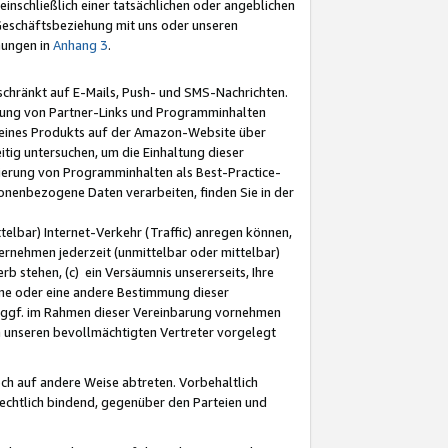
nschließlich einer tatsächlichen oder angeblichen
Geschäftsbeziehung mit uns oder unseren
mungen in
Anhang 3
.
schränkt auf E-Mails, Push- und SMS-Nachrichten.
ellung von Partner-Links und Programminhalten
 eines Produkts auf der Amazon-Website über
tig untersuchen, um die Einhaltung dieser
ntierung von Programminhalten als Best-Practice-
sonenbezogene Daten verarbeiten, finden Sie in der
telbar) Internet-Verkehr (Traffic) anregen können,
rnehmen jederzeit (unmittelbar oder mittelbar)
b stehen, (c) ein Versäumnis unsererseits, Ihre
fene oder eine andere Bestimmung dieser
r ggf. im Rahmen dieser Vereinbarung vornehmen
ch unseren bevollmächtigten Vertreter vorgelegt
ch auf andere Weise abtreten. Vorbehaltlich
rechtlich bindend, gegenüber den Parteien und