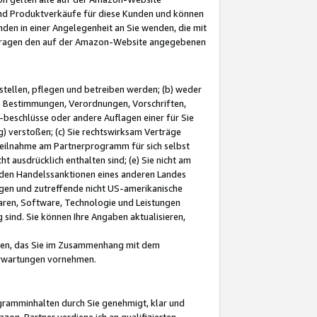
und Produktverkäufe für diese Kunden und können
nden in einer Angelegenheit an Sie wenden, die mit
e-Fragen den auf der Amazon-Website angegebenen
stellen, pflegen und betreiben werden; (b) weder
e Bestimmungen, Verordnungen, Vorschriften,
-beschlüsse oder andere Auflagen einer für Sie
 verstoßen; (c) Sie rechtswirksam Verträge
r Teilnahme am Partnerprogramm für sich selbst
t ausdrücklich enthalten sind; (e) Sie nicht am
den Handelssanktionen eines anderen Landes
gen und zutreffende nicht US-amerikanische
ren, Software, Technologie und Leistungen
sind. Sie können Ihre Angaben aktualisieren,
men, das Sie im Zusammenhang mit dem
 Erwartungen vornehmen.
ogramminhalten durch Sie genehmigt, klar und
zon-Partner verdiene ich an qualifizierten