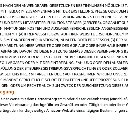
 NACH DEN ANWENDBAREN GESETZLICHEN BESTIMMUNGEN MÖGLICH IST, S
MITTELBAR IM ZUSAMMENHANG MIT DER ERSTELLUNG, PFLEGE ODER DEM BE
ERSTOSS IHRERSEITS GEGEN DIESE VEREINBARUNG STEHEN UND SIE VERP
UND DEREN MITARBEITER, FUNKTIONSTRÄGER (OFFICERS), ORGANMITGLI
N, HAFTUNGEN, KOSTEN UND AUSLAGEN (EINSCHLIESSLICH ANGEMESSENE
HEN MIT (A) IHRER WEBSITE BZW. AUF IHRER WEBSITE ERSCHEINENDEM M
LS MIT ANDEREN APPLIKATIONEN, INHALTEN ODER PROZESSEN, (B) DER 
RMARKTUNG IHRER WEBSITE ODER DES GGF. AUF ODER INNERHALB IHRER W
ABHÄNGIG DAVON, OB DIESE NUTZUNG GEMÄSS DIESER VEREINBARUNG B
EINEM VERSTOSS IHRERSEITS GEGEN EINE BESTIMMUNG DIESER VEREINBARU
D ZOLLABGABEN ODER MIT DER EINTREIBUNG, ZAHLUNG ODER DEM AUSBLEI
FÜLLUNG DER STEUERREGISTRIERUNGSVERPFLICHTUNGEN ODER ZOLLVERPF
W. SEITENS IHRER MITARBEITER ODER AUFTRAGNEHMER. WIR UND UNSERE
ES MANDAT GERICHTLICHE SCHRITTE EINLEITEN UND JEDE PROZESSUALE 
GEN, ODER UM RECHTE AUCH ZUM ZWECK DER DURCHSETZUNG DIESES AR
ilegung
endeiner Weise mit dem Partnerprogramm oder dieser Vereinbarung (einschließl
ieser Vereinbarung durchgeführten Geschäften oder Tätigkeiten oder Ihrer 
iegt den für die jeweilige Amazon-Website einschlägigen Bestimmungen z