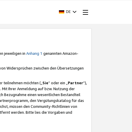
DE
en jeweiligen in
Anhang 1
genannten Amazon-
e von Widersprüchen zwischen den Übersetzungen
er teilnehmen möchten („
Sie
“ oder ein „
Partner
“),
. Mit Ihrer Anmeldung auf bzw. Nutzung der
durch Bezugnahme einen wesentlichen Bestandteil
 Partnerprogramm, den Vergütungskatalog für das
ichst, müssen den Community-Richtlinien von
fernt werden. Bitte lies die Vorgaben und