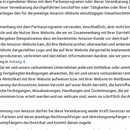
e in irgendeiner Weise mit dem Partnerprogramm oder dieser Vereinbarung (ei
ieser Vereinbarung durchgeführten Geschäften oder Tätigkeiten oder Ihrer 
liegen den für die jeweilige Amazon-Website einschlägigen Steuerbestim
mmenhang mit dem Partnerprogramm versenden, einschließlich, aber nicht be
site und die Nutzer Ihrer Website, die wir im Zusammenhang mit Ihrer Darst
itergeben (beispielsweise dass ein bestimmter Amazon-Kunde vor dem Kauf
uf die Amazon-Website kam, (b) Ihre Website prüfen, überwachen und anderwei
r Website dargestelltes Logo und die auf Ihrer Website dargestellte Impleme
reproduzieren, verbreiten und darstellen. Informationen darüber, wie wir per
ng in
Anhang 4
.
 (a) wir und unsere verbundenen Unternehmen jederzeit (mittelbar oder unmit
ng festgelegten Bedingungen abweichen, (b) wir und unsere verbundenen Unte
 Ähnlichkeit mit Ihrer Website aufweisen bzw. mit Ihrer Website im Wettbewer
barung durchzusetzen, keinen Verzicht auf unser Recht darstellt, die betrof
liche Festlegungen, Aktualisierungen, Handlungen und Zustimmungen, die wi
enommen bzw. erteilt werden und nur wirksam sind, wenn sie schriftlich dur
stimmung von Amazon dürfen Sie diese Vereinbarung weder Kraft Gesetzes no
die Parteien und deren jeweilige Rechtsnachfolger und Abtretungsempfänger 
ngsempfängern durchsetzbar und kommt diesen zugute.