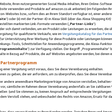
ebsite, Ihren nutzergenerierten Social Media-Inhalten, Ihren Online-Softwar
ebsite verwenden und Produkte auf amazon.co.uk anbieten) (im Folgenden Ihr
-Websites bzw., sofern dies an Ihrem Standort verfügbar ist, einer ander
ite
“) oder (ii) mit der Partner-ID in Alexa Skill (über das Alexa Shopping Ki
estellten markierten Link-Formate verwenden („
Partner-Links
“).
oder sich damit verbinden, um ein Produkt oder Leistungen zu erwerben, di
gütung für qualifizierte Verkäufe, wie im
Vergütungskatalog für das Part
Zur Unterstützung Ihrer Werbung für diese Produkte oder Leistungen können w
linkungs-Tools, Schnittstellen für Anwendungsprogramme, die Alexa-Funktion
Programminhalte
“) zur Verfügung stellen. Der Begriff „Programminhalte“ be
halte in Bezug auf Produkte, die auf Websites angeboten werden, bei denen 
as Partnerprogramm
einer Vergütung setzt voraus, dass Sie diese Vereinbarung einhalten.
ionen zu geben, die wir anfordern, um zu überprüfen, dass Sie diese Vereinba
oder andere anwendbare Marketingverträge von Amazon verstoßen, behalten w
 vor, sämtliche im Rahmen dieser Vereinbarung andernfalls an Sie zahlbare
tellen (und Sie stimmen zu, keinen Anspruch auf entsprechende Vergütungen
 dem Verstoß stehen, und unbeschadet des Rechts von Amazon, Ersatz für 
azu, dass unsere Kunden zu Ihren Kunden werden. Zwischen Ihnen und Amaz