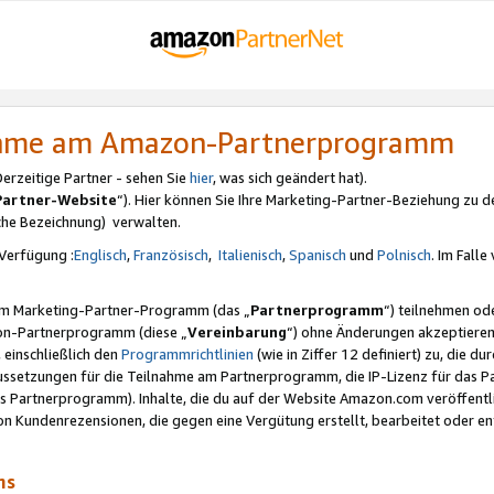
nahme am Amazon-Partnerprogramm
rzeitige Partner - sehen Sie
hier
, was sich geändert hat).
Partner-Website
“). Hier können Sie Ihre Marketing-Partner-Beziehung zu d
iche Bezeichnung) verwalten.
Verfügung :
Englisch
,
Französisch
,
Italienisch
,
Spanisch
und
Polnisch
. Im Fall
erem Marketing-Partner-Programm (das „
Partnerprogramm
“) teilnehmen od
on-Partnerprogramm (diese „
Vereinbarung
“) ohne Änderungen akzeptieren
 einschließlich den
Programmrichtlinien
(wie in Ziffer 12 definiert) zu, die 
raussetzungen für die Teilnahme am Partnerprogramm, die IP-Lizenz für das
s Partnerprogramm). Inhalte, die du auf der Website Amazon.com veröffentl
n Kundenrezensionen, die gegen eine Vergütung erstellt, bearbeitet oder ent
mms