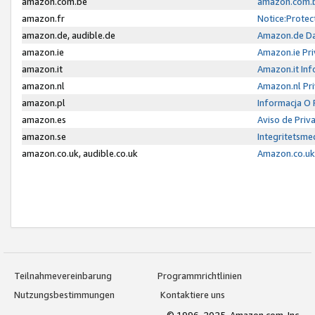
amazon.com.be
amazon.com.b
amazon.fr
Notice:Protec
amazon.de, audible.de
Amazon.de Da
amazon.ie
Amazon.ie Pri
amazon.it
Amazon.it Inf
amazon.nl
Amazon.nl Pri
amazon.pl
Informacja O
amazon.es
Aviso de Priv
amazon.se
Integritetsm
amazon.co.uk, audible.co.uk
Amazon.co.uk 
Teilnahmevereinbarung
Programmrichtlinien
Nutzungsbestimmungen
Kontaktiere uns