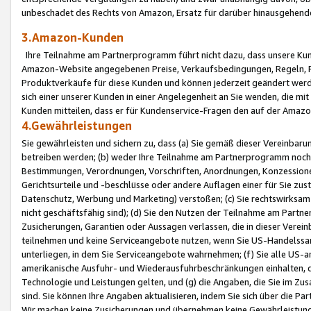
unbeschadet des Rechts von Amazon, Ersatz für darüber hinausgehen
3.Amazon-Kunden
Ihre Teilnahme am Partnerprogramm führt nicht dazu, dass unsere Kun
Amazon-Website angegebenen Preise, Verkaufsbedingungen, Regeln, Ri
Produktverkäufe für diese Kunden und können jederzeit geändert werde
sich einer unserer Kunden in einer Angelegenheit an Sie wenden, die 
Kunden mitteilen, dass er für Kundenservice-Fragen den auf der Ama
4.Gewährleistungen
Sie gewährleisten und sichern zu, dass (a) Sie gemäß dieser Vereinba
betreiben werden; (b) weder Ihre Teilnahme am Partnerprogramm noch d
Bestimmungen, Verordnungen, Vorschriften, Anordnungen, Konzessionen,
Gerichtsurteile und -beschlüsse oder andere Auflagen einer für Sie zu
Datenschutz, Werbung und Marketing) verstoßen; (c) Sie rechtswirksam 
nicht geschäftsfähig sind); (d) Sie den Nutzen der Teilnahme am Partne
Zusicherungen, Garantien oder Aussagen verlassen, die in dieser Verein
teilnehmen und keine Serviceangebote nutzen, wenn Sie US-Handelssa
unterliegen, in dem Sie Serviceangebote wahrnehmen; (f) Sie alle US
amerikanische Ausfuhr- und Wiederausfuhrbeschränkungen einhalten, 
Technologie und Leistungen gelten, und (g) die Angaben, die Sie im 
sind. Sie können Ihre Angaben aktualisieren, indem Sie sich über die 
Wir machen keine Zusicherungen und übernehmen keine Gewährleistun