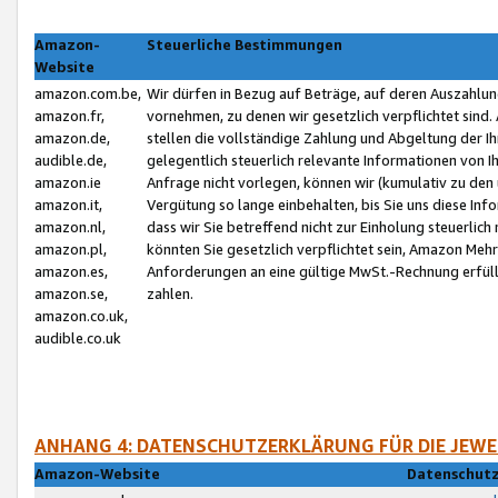
Amazon-
Steuerliche Bestimmungen
Website
amazon.com.be,
Wir dürfen in Bezug auf Beträge, auf deren Auszahlun
amazon.fr,
vornehmen, zu denen wir gesetzlich verpflichtet sind
amazon.de,
stellen die vollständige Zahlung und Abgeltung der 
audible.de,
gelegentlich steuerlich relevante Informationen von I
amazon.ie
Anfrage nicht vorlegen, können wir (kumulativ zu de
amazon.it,
Vergütung so lange einbehalten, bis Sie uns diese Inf
amazon.nl,
dass wir Sie betreffend nicht zur Einholung steuerlich 
amazon.pl,
könnten Sie gesetzlich verpflichtet sein, Amazon Meh
amazon.es,
Anforderungen an eine gültige MwSt.-Rechnung erfüllt
amazon.se,
zahlen.
amazon.co.uk,
audible.co.uk
ANHANG 4: DATENSCHUTZERKLÄRUNG FÜR DIE JEWE
Amazon-Website
Datenschutz