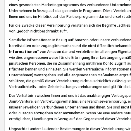
eines gesonderten Marketingprogramms des verbundenen Unternehmens
Unternehmen in Bezug auf das gesonderte Programm. Diese Vereinbarung
Ihnen und uns im Hinblick auf das Partnerprogramm dar und ersetzt al
Für die Zwecke dieser Vereinbarung verstehen sich die Begriffe „schließ
von „jedoch nicht beschränkt auf“.
Sämtliche Informationen in Bezug auf Amazon oder unsere verbunde
bereitstellen oder zugänglich machen und die nicht öffentlich bekannt bz
Informationen
“ von Amazon dar und verbleiben im alleinigen Eigent
wie dies angemessenerweise für die Erbringung Ihrer Leistungen gemäß d
juristischen Personen, die im Zusammenhang mit Ihrem Konto Zugriff au
Pflichten kennen und einhalten. Sie werden Vertrauliche Informationen 
Unternehmen) weitergeben und alle angemessenen Maßnahmen ergreifen
schützen, die gemäß dieser Vereinbarung nicht ausdrücklich zulässig is
Vertraulichkeits- oder Geheimhaltungsvereinbarungen und gilt für die
Das Verhältnis zwischen Ihnen und uns ist das unabhängiger Vertragspa
Joint-Venture, ein Vertretungsverhältnis, eine Franchisevereinbarung, 
unseren jeweiligen verbundenen Unternehmen und Ihnen. Sie sind ni
oder Zusagen abzugeben oder anzunehmen. Wenn Sie eine andere natürli
ermöglichen, Handlungen in Bezug auf den Gegenstand dieser Vereinbar
Ungeachtet anders lautender Bestimmungen in dieser Vereinbarung wird