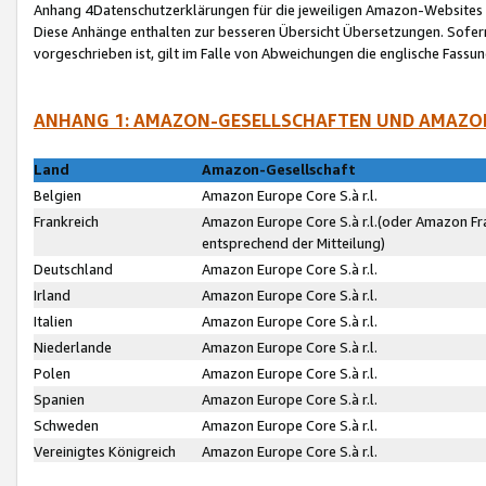
Anhang 4Datenschutzerklärungen für die jeweiligen Amazon-Websites
Diese Anhänge enthalten zur besseren Übersicht Übersetzungen. Sofe
vorgeschrieben ist, gilt im Falle von Abweichungen die englische Fass
ANHANG 1: AMAZON-GESELLSCHAFTEN UND AMAZO
Land
Amazon-Gesellschaft
Belgien
Amazon Europe Core S.à r.l.
Frankreich
Amazon Europe Core S.à r.l.(oder Amazon Fr
entsprechend der Mitteilung)
Deutschland
Amazon Europe Core S.à r.l.
Irland
Amazon Europe Core S.à r.l.
Italien
Amazon Europe Core S.à r.l.
Niederlande
Amazon Europe Core S.à r.l.
Polen
Amazon Europe Core S.à r.l.
Spanien
Amazon Europe Core S.à r.l.
Schweden
Amazon Europe Core S.à r.l.
Vereinigtes Königreich
Amazon Europe Core S.à r.l.