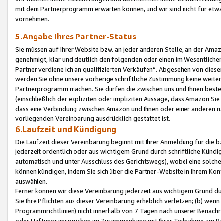
mit dem Partnerprogramm erwarten können, und wir sind nicht für etwa
vornehmen.
5.Angabe Ihres Partner-Status
Sie müssen auf Ihrer Website bzw. an jeder anderen Stelle, an der Am
genehmigt, klar und deutlich den folgenden oder einen im Wesentlichen
Partner verdiene ich an qualifizierten Verkäufen“. Abgesehen von die
werden Sie ohne unsere vorherige schriftliche Zustimmung keine weite
Partnerprogramm machen. Sie dürfen die zwischen uns und Ihnen best
(einschließlich der expliziten oder impliziten Aussage, dass Amazon Si
dass eine Verbindung zwischen Amazon und Ihnen oder einer anderen natü
vorliegenden Vereinbarung ausdrücklich gestattet ist.
6.Laufzeit und Kündigung
Die Laufzeit dieser Vereinbarung beginnt mit Ihrer Anmeldung für die 
jederzeit ordentlich oder aus wichtigem Grund durch schriftliche Kündi
automatisch und unter Ausschluss des Gerichtswegs), wobei eine solch
können kündigen, indem Sie sich über die Partner-Website in Ihrem Ko
auswählen.
Ferner können wir diese Vereinbarung jederzeit aus wichtigem Grund dur
Sie Ihre Pflichten aus dieser Vereinbarung erheblich verletzen; (b) wen
Programmrichtlinien) nicht innerhalb von 7 Tagen nach unserer Benachr
oder Haftungsansprüchen im Zusammenhang mit Ihrer Teilnahme am Pa