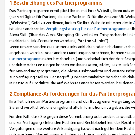
1.Beschreibung des Partnerprogramms
Das Partnerprogramm ermöglicht Ihnen, mit Ihrer Website, Ihren nutzer
(nur verfügbar für Partner, die eine Partner-ID für die Amazon UK We
„
Website
“) Geld zu verdienen, indem Sie Ihre Website mit einer der in
ist, einer anderen im
Vergütungskatalog für das Partnerprogramm
enth
Alexa Skill (über das Alexa Shopping Kit) verlinken. Entsprechende Lin
markierten Link-Formate verwenden („
Partner-Links
“).
Wenn unsere Kunden die Partner-Links anklicken oder sich damit verbi
angeboten werden, oder andere Handlungen vornehmen, können Sie eine
Partnerprogramm
näher beschrieben (und vorbehaltlich der dort festg
Produkte oder Leistungen können wir Ihnen Daten, Bilder, Texte, Linkfo
für Anwendungsprogramme, die Alexa-Funktionalität und weitere Inf
zur Verfügung stellen. Der Begriff „Programminhalte“ bezieht sich dabe
in Bezug auf Produkte, die auf Websites angeboten werden, bei denen 
2.Compliance-Anforderungen für das Partnerprog
Ihre Teilnahme am Partnerprogramm und der Bezug einer Vergütung setz
Sie sind verpflichtet, uns umgehend alle Informationen zu geben, die w
Für den Fall, dass Sie gegen diese Vereinbarung oder andere anwendba
uns zur Verfügung stehenden Rechten und Rechtsbehelfen, das Recht vo
Vergütungen ohne weitere Ankündigung (soweit nach geltendem Recht z
entsprechende Vergütungen zu haben) und zwar unabhängig davon, ob 