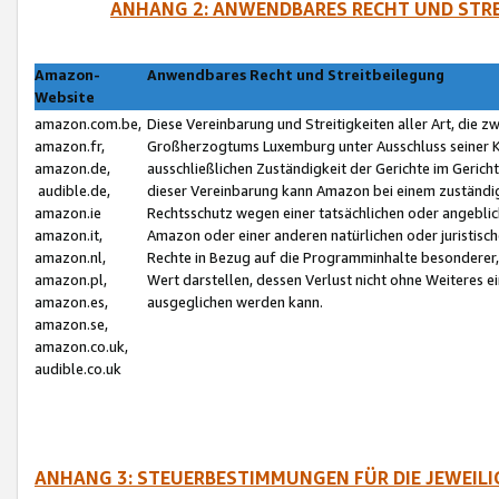
ANHANG 2: ANWENDBARES RECHT UND STRE
Amazon-
Anwendbares Recht und Streitbeilegung
Website
amazon.com.be,
Diese Vereinbarung und Streitigkeiten aller Art, die 
amazon.fr,
Großherzogtums Luxemburg unter Ausschluss seiner Kol
amazon.de,
ausschließlichen Zuständigkeit der Gerichte im Geri
audible.de,
dieser Vereinbarung kann Amazon bei einem zuständig
amazon.ie
Rechtsschutz wegen einer tatsächlichen oder angebli
amazon.it,
Amazon oder einer anderen natürlichen oder juristisc
amazon.nl,
Rechte in Bezug auf die Programminhalte besonderer,
amazon.pl,
Wert darstellen, dessen Verlust nicht ohne Weiteres e
amazon.es,
ausgeglichen werden kann.
amazon.se,
amazon.co.uk,
audible.co.uk
ANHANG 3: STEUERBESTIMMUNGEN FÜR DIE JEWEIL