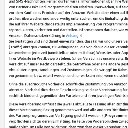
und SMS-Nachrichten. Ferner dürfen wir (a) Informationen über Ihre We
von Partner-Links und Programminhalten erhalten überwachen, aufzei
vor dem Kauf eines Produkts auf der Amazon-Website über einen auf Ih
prüfen, überwachen und anderweitig untersuchen, um die Einhaltung dies
die auf Ihrer Website dargestellte Implementierung von Programminhalt
reproduzieren, verbreiten und darstellen. Informationen darüber, wie w
Amazon-Datenschutzerklärung in
Anhang 4
.
Sie bestätigen und sind damit einverstanden, dass (a) wir und unsere 
(Traffic) anregen können, zu Bedingungen, die von den in dieser Vere
Unternehmen jederzeit (unmittelbar oder mittelbar) Websites oder Appl
Ihrer Website im Wettbewerb stehen, (c) ein Versäumnis unsererseits, I
Verzicht auf unser Recht darstellt, die betroffene oder eine andere B
Aktualisierungen, Handlungen und Zustimmungen, die wir ggf. im Rahme
vorgenommen bzw. erteilt werden und nur wirksam sind, wenn sie schri
Ohne die ausdrückliche vorherige schriftliche Zustimmung von Amazon
abtreten. Vorbehaltlich dieser Einschränkung ist diese Vereinbarung f
rechtlich bindend, gegenüber den Parteien und ihren jeweiligen Rech
Diese Vereinbarung umfasst die jeweils aktuellste Fassung aller Richtli
dieser Vereinbarung Bezug genommen wird und alle anderen Richtlinie
des Partnerprogramms zur Verfügung gestellt werden („
Programmric
verpflichten sich zu deren Einhaltung. Im Falle von Widersprüchen zwi
maßgeblich. Im Falle von Widersprüchen zwischen dieser Vereinbarun