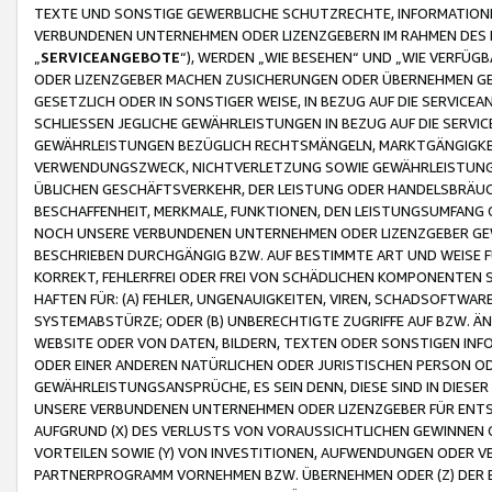
TEXTE UND SONSTIGE GEWERBLICHE SCHUTZRECHTE, INFORMATIONE
VERBUNDENEN UNTERNEHMEN ODER LIZENZGEBERN IM RAHMEN DES
„
SERVICEANGEBOTE
“), WERDEN „WIE BESEHEN“ UND „WIE VERFÜ
ODER LIZENZGEBER MACHEN ZUSICHERUNGEN ODER ÜBERNEHMEN GEW
GESETZLICH ODER IN SONSTIGER WEISE, IN BEZUG AUF DIE SERVI
SCHLIESSEN JEGLICHE GEWÄHRLEISTUNGEN IN BEZUG AUF DIE SERVI
GEWÄHRLEISTUNGEN BEZÜGLICH RECHTSMÄNGELN, MARKTGÄNGIGKEIT
VERWENDUNGSZWECK, NICHTVERLETZUNG SOWIE GEWÄHRLEISTUNGEN 
ÜBLICHEN GESCHÄFTSVERKEHR, DER LEISTUNG ODER HANDELSBRÄUCH
BESCHAFFENHEIT, MERKMALE, FUNKTIONEN, DEN LEISTUNGSUMFANG 
NOCH UNSERE VERBUNDENEN UNTERNEHMEN ODER LIZENZGEBER GEWÄ
BESCHRIEBEN DURCHGÄNGIG BZW. AUF BESTIMMTE ART UND WEISE
KORREKT, FEHLERFREI ODER FREI VON SCHÄDLICHEN KOMPONENTEN
HAFTEN FÜR: (A) FEHLER, UNGENAUIGKEITEN, VIREN, SCHADSOFTW
SYSTEMABSTÜRZE; ODER (B) UNBERECHTIGTE ZUGRIFFE AUF BZW. 
WEBSITE ODER VON DATEN, BILDERN, TEXTEN ODER SONSTIGEN INF
ODER EINER ANDEREN NATÜRLICHEN ODER JURISTISCHEN PERSON OD
GEWÄHRLEISTUNGSANSPRÜCHE, ES SEIN DENN, DIESE SIND IN DIES
UNSERE VERBUNDENEN UNTERNEHMEN ODER LIZENZGEBER FÜR EN
AUFGRUND (X) DES VERLUSTS VON VORAUSSICHTLICHEN GEWINNEN
VORTEILEN SOWIE (Y) VON INVESTITIONEN, AUFWENDUNGEN ODER VE
PARTNERPROGRAMM VORNEHMEN BZW. ÜBERNEHMEN ODER (Z) DER 