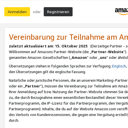
Anmelden
Registrieren
oder
Vereinbarung zur Teilnahme am 
zuletzt aktualisiert am
:
15. Oktober 2025
(Derzeitige Partner - 
Willkommen auf Amazons Partner-Website (die „
Partner-Website
“)
genannten Amazon-Gesellschaften („
Amazon
“ oder „
uns
“ oder ähnli
Übersetzungen stehen in folgenden Sprachen zur Verfügung :
Englisch
,
den Übersetzungen gilt die englische Fassung.
Natürliche oder juristische Personen, die an unserem Marketing-Partn
oder ein „
Partner
“), müssen die Vereinbarung zur Teilnahme am Ama
Ihrer Anmeldung auf bzw. Nutzung der Partner-Website stimmen Sie die
zu, die durch Bezugnahme einen wesentlichen Bestandteil dieser Verei
Partnerprogramm, die IP-Lizenz für das Partnerprogramm, den Vergütu
Partnerprogramm). Inhalte, die du auf der Website Amazon.com veröffe
des Verbots von Kundenrezensionen, die gegen eine Vergütung erstellt, 
durch.