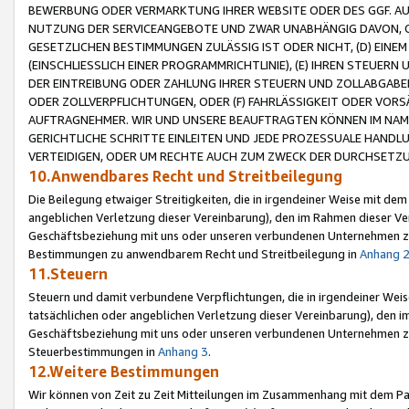
BEWERBUNG ODER VERMARKTUNG IHRER WEBSITE ODER DES GGF. AUF 
NUTZUNG DER SERVICEANGEBOTE UND ZWAR UNABHÄNGIG DAVON, O
GESETZLICHEN BESTIMMUNGEN ZULÄSSIG IST ODER NICHT, (D) EINE
(EINSCHLIESSLICH EINER PROGRAMMRICHTLINIE), (E) IHREN STEUER
DER EINTREIBUNG ODER ZAHLUNG IHRER STEUERN UND ZOLLABGAB
ODER ZOLLVERPFLICHTUNGEN, ODER (F) FAHRLÄSSIGKEIT ODER VORS
AUFTRAGNEHMER. WIR UND UNSERE BEAUFTRAGTEN KÖNNEN IM NAME
GERICHTLICHE SCHRITTE EINLEITEN UND JEDE PROZESSUALE HAND
VERTEIDIGEN, ODER UM RECHTE AUCH ZUM ZWECK DER DURCHSETZU
10.Anwendbares Recht und Streitbeilegung
Die Beilegung etwaiger Streitigkeiten, die in irgendeiner Weise mit de
angeblichen Verletzung dieser Vereinbarung), den im Rahmen dieser Ve
Geschäftsbeziehung mit uns oder unseren verbundenen Unternehmen zu
Bestimmungen zu anwendbarem Recht und Streitbeilegung in
Anhang 
11.Steuern
Steuern und damit verbundene Verpflichtungen, die in irgendeiner Wei
tatsächlichen oder angeblichen Verletzung dieser Vereinbarung), den 
Geschäftsbeziehung mit uns oder unseren verbundenen Unternehmen z
Steuerbestimmungen in
Anhang 3
.
12.Weitere Bestimmungen
Wir können von Zeit zu Zeit Mitteilungen im Zusammenhang mit dem Par