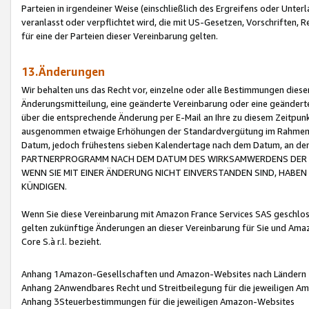
Parteien in irgendeiner Weise (einschließlich des Ergreifens oder Unt
veranlasst oder verpflichtet wird, die mit US-Gesetzen, Vorschriften,
für eine der Parteien dieser Vereinbarung gelten.
13.Änderungen
Wir behalten uns das Recht vor, einzelne oder alle Bestimmungen diese
Änderungsmitteilung, eine geänderte Vereinbarung oder eine geänderte 
über die entsprechende Änderung per E-Mail an Ihre zu diesem Zeitpun
ausgenommen etwaige Erhöhungen der Standardvergütung im Rahmen
Datum, jedoch frühestens sieben Kalendertage nach dem Datum, an de
PARTNERPROGRAMM NACH DEM DATUM DES WIRKSAMWERDENS DER Ä
WENN SIE MIT EINER ÄNDERUNG NICHT EINVERSTANDEN SIND, HABEN S
KÜNDIGEN.
Wenn Sie diese Vereinbarung mit Amazon France Services SAS geschlo
gelten zukünftige Änderungen an dieser Vereinbarung für Sie und Ama
Core S.à r.l. bezieht.
Anhang 1Amazon-Gesellschaften und Amazon-Websites nach Ländern
Anhang 2Anwendbares Recht und Streitbeilegung für die jeweiligen 
Anhang 3Steuerbestimmungen für die jeweiligen Amazon-Websites