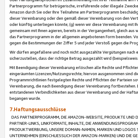
Partnerprogramm für betrügerische, irreführende oder illegale Zwecke
Amazon durch Sie oder Ihre Teilnahme am Partnerprogramm beschädig
dieser Vereinbarung oder den gemäß dieser Vereinbarung von den Vertr
oder künftig unterliegen könnte; (g) wenn wir diese Vereinbarung mit I
gemeinsam mit Ihnen agieren, bereits in der Vergangenheit, gleich aus
das Partnerprogramm in der allgemein angebotenen Form beenden. Vors
gegen die Bestimmungen der Ziffer 5 und jeder Verstoß gegen die Prog
Wir dürfen angefallene und noch nicht ausgezahlte Vergütungen nach 
sicherzustellen, dass der richtige Betrag ausgezahlt wird (beispielsw
Mit Beendigung dieser Vereinbarung erlöschen alle Rechte und Pflichte
eingeräumten Lizenzen/Nutzungsrechte; hiervon ausgenommen sind die in 
Programmrichtlinien festgelegten Rechte und Pflichten der Parteien sow
Vereinbarung, die nach Beendigung dieser Vereinbarung fortbestehen. D
entstandenen Verbindlichkeiten aus dieser Vereinbarung und der Haft
begangen wurde.
7.Haftungsausschlüsse
DAS PARTNERPROGRAMM, DIE AMAZON-WEBSITE, PRODUKTE UND DI
PARTNER-LINKS, LINKFORMATE, INHALTE, DIE ANWENDUNGSPROGR
PRODUKTWERBUNG, UNSERE DOMAIN-NAMEN, MARKEN UND LOGOS S
UNTERNEHMEN (EINSCHLIESSLICH DER AMAZON-MARKEN) UND DIE GE