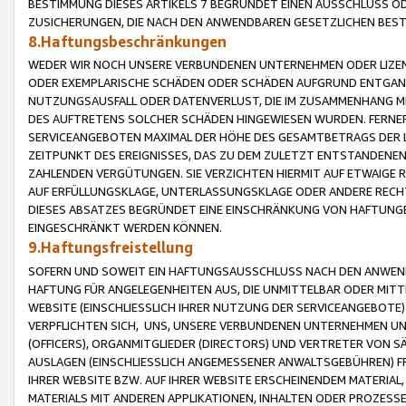
BESTIMMUNG DIESES ARTIKELS 7 BEGRÜNDET EINEN AUSSCHLUSS 
ZUSICHERUNGEN, DIE NACH DEN ANWENDBAREN GESETZLICHEN BE
8.Haftungsbeschränkungen
WEDER WIR NOCH UNSERE VERBUNDENEN UNTERNEHMEN ODER LIZEN
ODER EXEMPLARISCHE SCHÄDEN ODER SCHÄDEN AUFGRUND ENTGANG
NUTZUNGSAUSFALL ODER DATENVERLUST, DIE IM ZUSAMMENHANG MI
DES AUFTRETENS SOLCHER SCHÄDEN HINGEWIESEN WURDEN. FERN
SERVICEANGEBOTEN MAXIMAL DER HÖHE DES GESAMTBETRAGS DER 
ZEITPUNKT DES EREIGNISSES, DAS ZU DEM ZULETZT ENTSTANDENE
ZAHLENDEN VERGÜTUNGEN. SIE VERZICHTEN HIERMIT AUF ETWAIGE 
AUF ERFÜLLUNGSKLAGE, UNTERLASSUNGSKLAGE ODER ANDERE RECHT
DIESES ABSATZES BEGRÜNDET EINE EINSCHRÄNKUNG VON HAFTUNG
EINGESCHRÄNKT WERDEN KÖNNEN.
9.Haftungsfreistellung
SOFERN UND SOWEIT EIN HAFTUNGSAUSSCHLUSS NACH DEN ANWENDB
HAFTUNG FÜR ANGELEGENHEITEN AUS, DIE UNMITTELBAR ODER MITT
WEBSITE (EINSCHLIESSLICH IHRER NUTZUNG DER SERVICEANGEBOTE)
VERPFLICHTEN SICH, UNS, UNSERE VERBUNDENEN UNTERNEHMEN UN
(OFFICERS), ORGANMITGLIEDER (DIRECTORS) UND VERTRETER VON 
AUSLAGEN (EINSCHLIESSLICH ANGEMESSENER ANWALTSGEBÜHREN) FR
IHRER WEBSITE BZW. AUF IHRER WEBSITE ERSCHEINENDEM MATERIAL
MATERIALS MIT ANDEREN APPLIKATIONEN, INHALTEN ODER PROZESSE