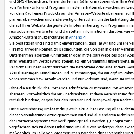
und SMS-Nachrichten. Ferner dürfen wir (a) Informationen über Ihre We
von Partner-Links und Programminhalten erhalten überwachen, aufzei
vor dem Kauf eines Produkts auf der Amazon-Website über einen auf Ih
prüfen, überwachen und anderweitig untersuchen, um die Einhaltung dies
die auf Ihrer Website dargestellte Implementierung von Programminhalt
reproduzieren, verbreiten und darstellen. Informationen darüber, wie w
Amazon-Datenschutzerklärung in
Anhang 4
.
Sie bestätigen und sind damit einverstanden, dass (a) wir und unsere 
(Traffic) anregen können, zu Bedingungen, die von den in dieser Vere
Unternehmen jederzeit (unmittelbar oder mittelbar) Websites oder Appl
Ihrer Website im Wettbewerb stehen, (c) ein Versäumnis unsererseits, I
Verzicht auf unser Recht darstellt, die betroffene oder eine andere B
Aktualisierungen, Handlungen und Zustimmungen, die wir ggf. im Rahme
vorgenommen bzw. erteilt werden und nur wirksam sind, wenn sie schri
Ohne die ausdrückliche vorherige schriftliche Zustimmung von Amazon
abtreten. Vorbehaltlich dieser Einschränkung ist diese Vereinbarung f
rechtlich bindend, gegenüber den Parteien und ihren jeweiligen Rech
Diese Vereinbarung umfasst die jeweils aktuellste Fassung aller Richtli
dieser Vereinbarung Bezug genommen wird und alle anderen Richtlinie
des Partnerprogramms zur Verfügung gestellt werden („
Programmric
verpflichten sich zu deren Einhaltung. Im Falle von Widersprüchen zwi
maßgeblich. Im Falle von Widersprüchen zwischen dieser Vereinbarun