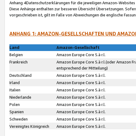
Anhang 4Datenschutzerklärungen für die jeweiligen Amazon-Websites
Diese Anhänge enthalten zur besseren Übersicht Übersetzungen. Sofe
vorgeschrieben ist, gilt im Falle von Abweichungen die englische Fass
ANHANG 1: AMAZON-GESELLSCHAFTEN UND AMAZO
Land
Amazon-Gesellschaft
Belgien
Amazon Europe Core S.à r.l.
Frankreich
Amazon Europe Core S.à r.l.(oder Amazon Fr
entsprechend der Mitteilung)
Deutschland
Amazon Europe Core S.à r.l.
Irland
Amazon Europe Core S.à r.l.
Italien
Amazon Europe Core S.à r.l.
Niederlande
Amazon Europe Core S.à r.l.
Polen
Amazon Europe Core S.à r.l.
Spanien
Amazon Europe Core S.à r.l.
Schweden
Amazon Europe Core S.à r.l.
Vereinigtes Königreich
Amazon Europe Core S.à r.l.