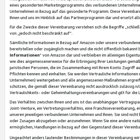
eines gesonderten Marketingprogramms des verbundenen Unternehmens
Unternehmen in Bezug auf das gesonderte Programm. Diese Vereinbarung
Ihnen und uns im Hinblick auf das Partnerprogramm dar und ersetzt al
Für die Zwecke dieser Vereinbarung verstehen sich die Begriffe „schließ
von „jedoch nicht beschränkt auf“.
Sämtliche Informationen in Bezug auf Amazon oder unsere verbunde
bereitstellen oder zugänglich machen und die nicht öffentlich bekannt bz
Informationen
“ von Amazon dar und verbleiben im alleinigen Eigent
wie dies angemessenerweise für die Erbringung Ihrer Leistungen gemäß d
juristischen Personen, die im Zusammenhang mit Ihrem Konto Zugriff au
Pflichten kennen und einhalten. Sie werden Vertrauliche Informationen 
Unternehmen) weitergeben und alle angemessenen Maßnahmen ergreifen
schützen, die gemäß dieser Vereinbarung nicht ausdrücklich zulässig is
Vertraulichkeits- oder Geheimhaltungsvereinbarungen und gilt für die
Das Verhältnis zwischen Ihnen und uns ist das unabhängiger Vertragspa
Joint-Venture, ein Vertretungsverhältnis, eine Franchisevereinbarung, 
unseren jeweiligen verbundenen Unternehmen und Ihnen. Sie sind ni
oder Zusagen abzugeben oder anzunehmen. Wenn Sie eine andere natürli
ermöglichen, Handlungen in Bezug auf den Gegenstand dieser Vereinbar
Ungeachtet anders lautender Bestimmungen in dieser Vereinbarung wird