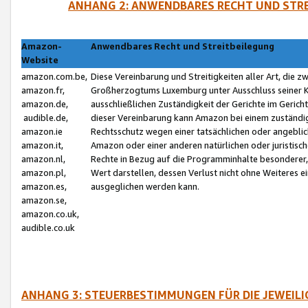
ANHANG 2: ANWENDBARES RECHT UND STRE
Amazon-
Anwendbares Recht und Streitbeilegung
Website
amazon.com.be,
Diese Vereinbarung und Streitigkeiten aller Art, die 
amazon.fr,
Großherzogtums Luxemburg unter Ausschluss seiner Kol
amazon.de,
ausschließlichen Zuständigkeit der Gerichte im Geri
audible.de,
dieser Vereinbarung kann Amazon bei einem zuständig
amazon.ie
Rechtsschutz wegen einer tatsächlichen oder angebli
amazon.it,
Amazon oder einer anderen natürlichen oder juristisc
amazon.nl,
Rechte in Bezug auf die Programminhalte besonderer,
amazon.pl,
Wert darstellen, dessen Verlust nicht ohne Weiteres e
amazon.es,
ausgeglichen werden kann.
amazon.se,
amazon.co.uk,
audible.co.uk
ANHANG 3: STEUERBESTIMMUNGEN FÜR DIE JEWEIL