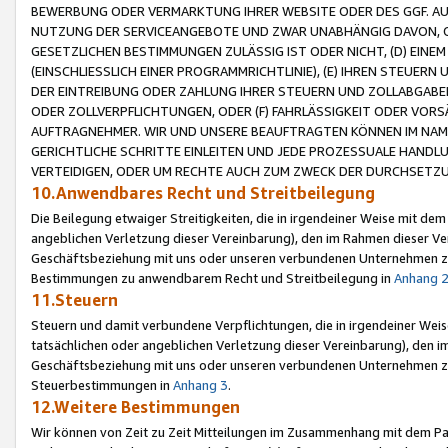
BEWERBUNG ODER VERMARKTUNG IHRER WEBSITE ODER DES GGF. AUF 
NUTZUNG DER SERVICEANGEBOTE UND ZWAR UNABHÄNGIG DAVON, O
GESETZLICHEN BESTIMMUNGEN ZULÄSSIG IST ODER NICHT, (D) EINE
(EINSCHLIESSLICH EINER PROGRAMMRICHTLINIE), (E) IHREN STEUER
DER EINTREIBUNG ODER ZAHLUNG IHRER STEUERN UND ZOLLABGAB
ODER ZOLLVERPFLICHTUNGEN, ODER (F) FAHRLÄSSIGKEIT ODER VORS
AUFTRAGNEHMER. WIR UND UNSERE BEAUFTRAGTEN KÖNNEN IM NAME
GERICHTLICHE SCHRITTE EINLEITEN UND JEDE PROZESSUALE HAND
VERTEIDIGEN, ODER UM RECHTE AUCH ZUM ZWECK DER DURCHSETZU
10.Anwendbares Recht und Streitbeilegung
Die Beilegung etwaiger Streitigkeiten, die in irgendeiner Weise mit de
angeblichen Verletzung dieser Vereinbarung), den im Rahmen dieser Ve
Geschäftsbeziehung mit uns oder unseren verbundenen Unternehmen zu
Bestimmungen zu anwendbarem Recht und Streitbeilegung in
Anhang 
11.Steuern
Steuern und damit verbundene Verpflichtungen, die in irgendeiner Wei
tatsächlichen oder angeblichen Verletzung dieser Vereinbarung), den 
Geschäftsbeziehung mit uns oder unseren verbundenen Unternehmen z
Steuerbestimmungen in
Anhang 3
.
12.Weitere Bestimmungen
Wir können von Zeit zu Zeit Mitteilungen im Zusammenhang mit dem Par