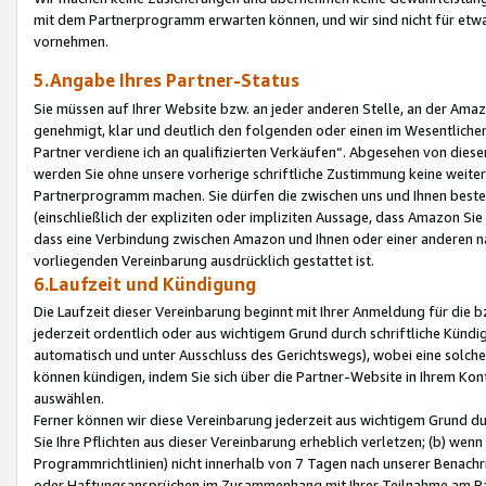
mit dem Partnerprogramm erwarten können, und wir sind nicht für etwa
vornehmen.
5.Angabe Ihres Partner-Status
Sie müssen auf Ihrer Website bzw. an jeder anderen Stelle, an der Am
genehmigt, klar und deutlich den folgenden oder einen im Wesentlichen
Partner verdiene ich an qualifizierten Verkäufen“. Abgesehen von die
werden Sie ohne unsere vorherige schriftliche Zustimmung keine weite
Partnerprogramm machen. Sie dürfen die zwischen uns und Ihnen best
(einschließlich der expliziten oder impliziten Aussage, dass Amazon Si
dass eine Verbindung zwischen Amazon und Ihnen oder einer anderen natü
vorliegenden Vereinbarung ausdrücklich gestattet ist.
6.Laufzeit und Kündigung
Die Laufzeit dieser Vereinbarung beginnt mit Ihrer Anmeldung für die 
jederzeit ordentlich oder aus wichtigem Grund durch schriftliche Kündi
automatisch und unter Ausschluss des Gerichtswegs), wobei eine solch
können kündigen, indem Sie sich über die Partner-Website in Ihrem Ko
auswählen.
Ferner können wir diese Vereinbarung jederzeit aus wichtigem Grund dur
Sie Ihre Pflichten aus dieser Vereinbarung erheblich verletzen; (b) wen
Programmrichtlinien) nicht innerhalb von 7 Tagen nach unserer Benachr
oder Haftungsansprüchen im Zusammenhang mit Ihrer Teilnahme am Pa