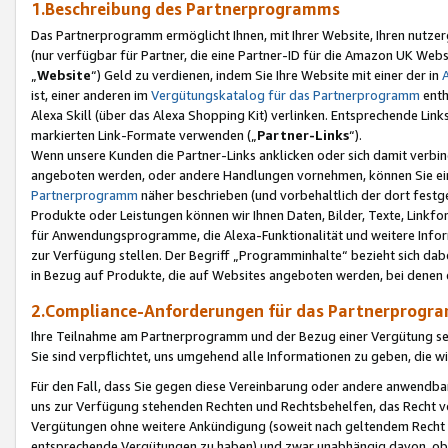
1.Beschreibung des Partnerprogramms
Das Partnerprogramm ermöglicht Ihnen, mit Ihrer Website, Ihren nutzer
(nur verfügbar für Partner, die eine Partner-ID für die Amazon UK We
„
Website
“) Geld zu verdienen, indem Sie Ihre Website mit einer der in
ist, einer anderen im
Vergütungskatalog für das Partnerprogramm
enth
Alexa Skill (über das Alexa Shopping Kit) verlinken. Entsprechende Lin
markierten Link-Formate verwenden („
Partner-Links
“).
Wenn unsere Kunden die Partner-Links anklicken oder sich damit verbi
angeboten werden, oder andere Handlungen vornehmen, können Sie eine
Partnerprogramm
näher beschrieben (und vorbehaltlich der dort festg
Produkte oder Leistungen können wir Ihnen Daten, Bilder, Texte, Linkfo
für Anwendungsprogramme, die Alexa-Funktionalität und weitere Inf
zur Verfügung stellen. Der Begriff „Programminhalte“ bezieht sich dabe
in Bezug auf Produkte, die auf Websites angeboten werden, bei denen 
2.Compliance-Anforderungen für das Partnerprog
Ihre Teilnahme am Partnerprogramm und der Bezug einer Vergütung setz
Sie sind verpflichtet, uns umgehend alle Informationen zu geben, die w
Für den Fall, dass Sie gegen diese Vereinbarung oder andere anwendba
uns zur Verfügung stehenden Rechten und Rechtsbehelfen, das Recht vo
Vergütungen ohne weitere Ankündigung (soweit nach geltendem Recht z
entsprechende Vergütungen zu haben) und zwar unabhängig davon, ob 