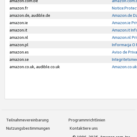
amazon.com.be
amazon.com.b
amazon.fr
Notice:Protec
amazon.de, audible.de
Amazon.de Da
amazon.ie
Amazon.ie Pri
amazon.it
Amazon.it Inf
amazon.nl
Amazon.nl Pri
amazon.pl
Informacja O
amazon.es
Aviso de Priv
amazon.se
Integritetsm
amazon.co.uk, audible.co.uk
Amazon.co.uk 
Teilnahmevereinbarung
Programmrichtlinien
Nutzungsbestimmungen
Kontaktiere uns