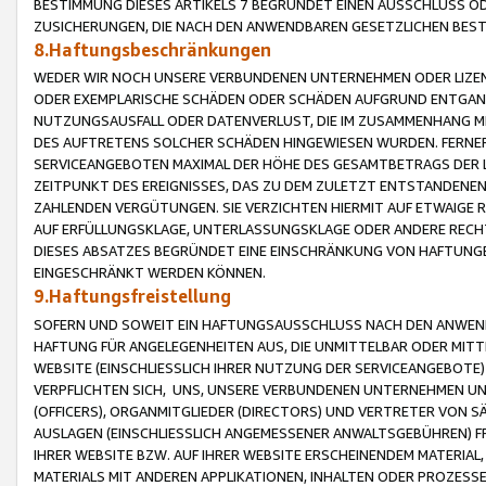
BESTIMMUNG DIESES ARTIKELS 7 BEGRÜNDET EINEN AUSSCHLUSS 
ZUSICHERUNGEN, DIE NACH DEN ANWENDBAREN GESETZLICHEN BE
8.Haftungsbeschränkungen
WEDER WIR NOCH UNSERE VERBUNDENEN UNTERNEHMEN ODER LIZEN
ODER EXEMPLARISCHE SCHÄDEN ODER SCHÄDEN AUFGRUND ENTGANG
NUTZUNGSAUSFALL ODER DATENVERLUST, DIE IM ZUSAMMENHANG MI
DES AUFTRETENS SOLCHER SCHÄDEN HINGEWIESEN WURDEN. FERN
SERVICEANGEBOTEN MAXIMAL DER HÖHE DES GESAMTBETRAGS DER 
ZEITPUNKT DES EREIGNISSES, DAS ZU DEM ZULETZT ENTSTANDENE
ZAHLENDEN VERGÜTUNGEN. SIE VERZICHTEN HIERMIT AUF ETWAIGE 
AUF ERFÜLLUNGSKLAGE, UNTERLASSUNGSKLAGE ODER ANDERE RECHT
DIESES ABSATZES BEGRÜNDET EINE EINSCHRÄNKUNG VON HAFTUNG
EINGESCHRÄNKT WERDEN KÖNNEN.
9.Haftungsfreistellung
SOFERN UND SOWEIT EIN HAFTUNGSAUSSCHLUSS NACH DEN ANWENDB
HAFTUNG FÜR ANGELEGENHEITEN AUS, DIE UNMITTELBAR ODER MITT
WEBSITE (EINSCHLIESSLICH IHRER NUTZUNG DER SERVICEANGEBOTE)
VERPFLICHTEN SICH, UNS, UNSERE VERBUNDENEN UNTERNEHMEN UN
(OFFICERS), ORGANMITGLIEDER (DIRECTORS) UND VERTRETER VON 
AUSLAGEN (EINSCHLIESSLICH ANGEMESSENER ANWALTSGEBÜHREN) FR
IHRER WEBSITE BZW. AUF IHRER WEBSITE ERSCHEINENDEM MATERIAL
MATERIALS MIT ANDEREN APPLIKATIONEN, INHALTEN ODER PROZESSE