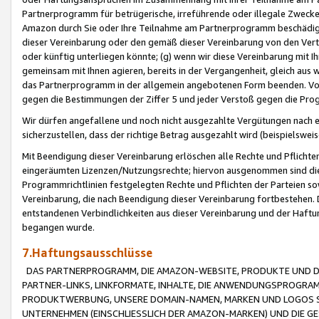
Partnerprogramm für betrügerische, irreführende oder illegale Zwecke
Amazon durch Sie oder Ihre Teilnahme am Partnerprogramm beschädig
dieser Vereinbarung oder den gemäß dieser Vereinbarung von den Vertr
oder künftig unterliegen könnte; (g) wenn wir diese Vereinbarung mit I
gemeinsam mit Ihnen agieren, bereits in der Vergangenheit, gleich aus
das Partnerprogramm in der allgemein angebotenen Form beenden. Vors
gegen die Bestimmungen der Ziffer 5 und jeder Verstoß gegen die Prog
Wir dürfen angefallene und noch nicht ausgezahlte Vergütungen nach 
sicherzustellen, dass der richtige Betrag ausgezahlt wird (beispielsw
Mit Beendigung dieser Vereinbarung erlöschen alle Rechte und Pflichte
eingeräumten Lizenzen/Nutzungsrechte; hiervon ausgenommen sind die in 
Programmrichtlinien festgelegten Rechte und Pflichten der Parteien sow
Vereinbarung, die nach Beendigung dieser Vereinbarung fortbestehen. D
entstandenen Verbindlichkeiten aus dieser Vereinbarung und der Haft
begangen wurde.
7.Haftungsausschlüsse
DAS PARTNERPROGRAMM, DIE AMAZON-WEBSITE, PRODUKTE UND DI
PARTNER-LINKS, LINKFORMATE, INHALTE, DIE ANWENDUNGSPROGR
PRODUKTWERBUNG, UNSERE DOMAIN-NAMEN, MARKEN UND LOGOS S
UNTERNEHMEN (EINSCHLIESSLICH DER AMAZON-MARKEN) UND DIE GE