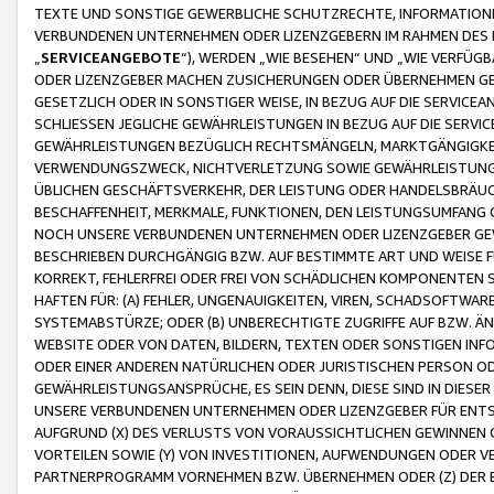
TEXTE UND SONSTIGE GEWERBLICHE SCHUTZRECHTE, INFORMATIONE
VERBUNDENEN UNTERNEHMEN ODER LIZENZGEBERN IM RAHMEN DES
„
SERVICEANGEBOTE
“), WERDEN „WIE BESEHEN“ UND „WIE VERFÜ
ODER LIZENZGEBER MACHEN ZUSICHERUNGEN ODER ÜBERNEHMEN GEW
GESETZLICH ODER IN SONSTIGER WEISE, IN BEZUG AUF DIE SERVI
SCHLIESSEN JEGLICHE GEWÄHRLEISTUNGEN IN BEZUG AUF DIE SERVI
GEWÄHRLEISTUNGEN BEZÜGLICH RECHTSMÄNGELN, MARKTGÄNGIGKEIT
VERWENDUNGSZWECK, NICHTVERLETZUNG SOWIE GEWÄHRLEISTUNGEN 
ÜBLICHEN GESCHÄFTSVERKEHR, DER LEISTUNG ODER HANDELSBRÄUCH
BESCHAFFENHEIT, MERKMALE, FUNKTIONEN, DEN LEISTUNGSUMFANG 
NOCH UNSERE VERBUNDENEN UNTERNEHMEN ODER LIZENZGEBER GEWÄ
BESCHRIEBEN DURCHGÄNGIG BZW. AUF BESTIMMTE ART UND WEISE
KORREKT, FEHLERFREI ODER FREI VON SCHÄDLICHEN KOMPONENTEN
HAFTEN FÜR: (A) FEHLER, UNGENAUIGKEITEN, VIREN, SCHADSOFTW
SYSTEMABSTÜRZE; ODER (B) UNBERECHTIGTE ZUGRIFFE AUF BZW. 
WEBSITE ODER VON DATEN, BILDERN, TEXTEN ODER SONSTIGEN INF
ODER EINER ANDEREN NATÜRLICHEN ODER JURISTISCHEN PERSON OD
GEWÄHRLEISTUNGSANSPRÜCHE, ES SEIN DENN, DIESE SIND IN DIES
UNSERE VERBUNDENEN UNTERNEHMEN ODER LIZENZGEBER FÜR EN
AUFGRUND (X) DES VERLUSTS VON VORAUSSICHTLICHEN GEWINNEN
VORTEILEN SOWIE (Y) VON INVESTITIONEN, AUFWENDUNGEN ODER VE
PARTNERPROGRAMM VORNEHMEN BZW. ÜBERNEHMEN ODER (Z) DER 