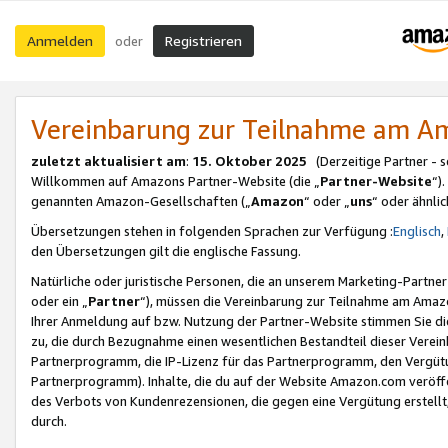
Anmelden
Registrieren
oder
Vereinbarung zur Teilnahme am 
zuletzt aktualisiert am
:
15. Oktober 2025
(Derzeitige Partner - 
Willkommen auf Amazons Partner-Website (die „
Partner-Website
“)
genannten Amazon-Gesellschaften („
Amazon
“ oder „
uns
“ oder ähnli
Übersetzungen stehen in folgenden Sprachen zur Verfügung :
Englisch
,
den Übersetzungen gilt die englische Fassung.
Natürliche oder juristische Personen, die an unserem Marketing-Partn
oder ein „
Partner
“), müssen die Vereinbarung zur Teilnahme am Ama
Ihrer Anmeldung auf bzw. Nutzung der Partner-Website stimmen Sie die
zu, die durch Bezugnahme einen wesentlichen Bestandteil dieser Verei
Partnerprogramm, die IP-Lizenz für das Partnerprogramm, den Vergütu
Partnerprogramm). Inhalte, die du auf der Website Amazon.com veröffe
des Verbots von Kundenrezensionen, die gegen eine Vergütung erstellt, 
durch.