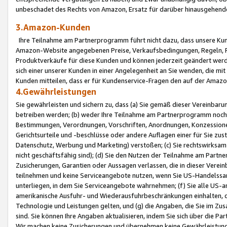
unbeschadet des Rechts von Amazon, Ersatz für darüber hinausgehen
3.Amazon-Kunden
Ihre Teilnahme am Partnerprogramm führt nicht dazu, dass unsere Kun
Amazon-Website angegebenen Preise, Verkaufsbedingungen, Regeln, Ri
Produktverkäufe für diese Kunden und können jederzeit geändert werde
sich einer unserer Kunden in einer Angelegenheit an Sie wenden, die 
Kunden mitteilen, dass er für Kundenservice-Fragen den auf der Ama
4.Gewährleistungen
Sie gewährleisten und sichern zu, dass (a) Sie gemäß dieser Vereinba
betreiben werden; (b) weder Ihre Teilnahme am Partnerprogramm noch d
Bestimmungen, Verordnungen, Vorschriften, Anordnungen, Konzessionen,
Gerichtsurteile und -beschlüsse oder andere Auflagen einer für Sie zu
Datenschutz, Werbung und Marketing) verstoßen; (c) Sie rechtswirksam 
nicht geschäftsfähig sind); (d) Sie den Nutzen der Teilnahme am Partne
Zusicherungen, Garantien oder Aussagen verlassen, die in dieser Verein
teilnehmen und keine Serviceangebote nutzen, wenn Sie US-Handelssa
unterliegen, in dem Sie Serviceangebote wahrnehmen; (f) Sie alle US
amerikanische Ausfuhr- und Wiederausfuhrbeschränkungen einhalten, 
Technologie und Leistungen gelten, und (g) die Angaben, die Sie im 
sind. Sie können Ihre Angaben aktualisieren, indem Sie sich über die 
Wir machen keine Zusicherungen und übernehmen keine Gewährleistun