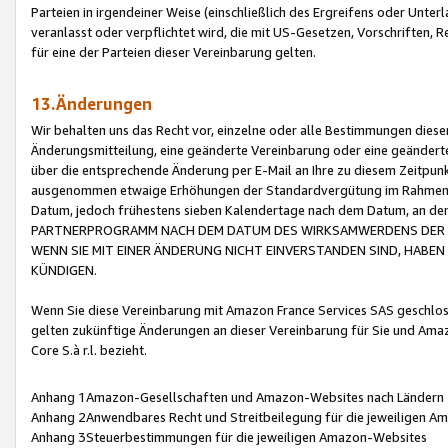
Parteien in irgendeiner Weise (einschließlich des Ergreifens oder Unt
veranlasst oder verpflichtet wird, die mit US-Gesetzen, Vorschriften,
für eine der Parteien dieser Vereinbarung gelten.
13.Änderungen
Wir behalten uns das Recht vor, einzelne oder alle Bestimmungen diese
Änderungsmitteilung, eine geänderte Vereinbarung oder eine geänderte 
über die entsprechende Änderung per E-Mail an Ihre zu diesem Zeitpun
ausgenommen etwaige Erhöhungen der Standardvergütung im Rahmen
Datum, jedoch frühestens sieben Kalendertage nach dem Datum, an de
PARTNERPROGRAMM NACH DEM DATUM DES WIRKSAMWERDENS DER Ä
WENN SIE MIT EINER ÄNDERUNG NICHT EINVERSTANDEN SIND, HABEN S
KÜNDIGEN.
Wenn Sie diese Vereinbarung mit Amazon France Services SAS geschlo
gelten zukünftige Änderungen an dieser Vereinbarung für Sie und Ama
Core S.à r.l. bezieht.
Anhang 1Amazon-Gesellschaften und Amazon-Websites nach Ländern
Anhang 2Anwendbares Recht und Streitbeilegung für die jeweiligen 
Anhang 3Steuerbestimmungen für die jeweiligen Amazon-Websites