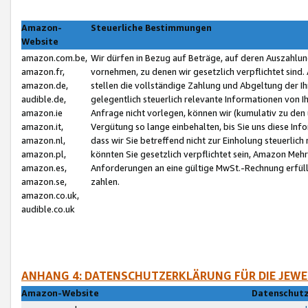
Amazon-
Steuerliche Bestimmungen
Website
amazon.com.be,
Wir dürfen in Bezug auf Beträge, auf deren Auszahlun
amazon.fr,
vornehmen, zu denen wir gesetzlich verpflichtet sind
amazon.de,
stellen die vollständige Zahlung und Abgeltung der 
audible.de,
gelegentlich steuerlich relevante Informationen von I
amazon.ie
Anfrage nicht vorlegen, können wir (kumulativ zu de
amazon.it,
Vergütung so lange einbehalten, bis Sie uns diese Inf
amazon.nl,
dass wir Sie betreffend nicht zur Einholung steuerlich 
amazon.pl,
könnten Sie gesetzlich verpflichtet sein, Amazon Meh
amazon.es,
Anforderungen an eine gültige MwSt.-Rechnung erfüllt
amazon.se,
zahlen.
amazon.co.uk,
audible.co.uk
ANHANG 4: DATENSCHUTZERKLÄRUNG FÜR DIE JEWE
Amazon-Website
Datenschutz