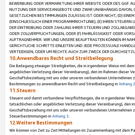
BEWERBUNG ODER VERMARKTUNG IHRER WEBSITE ODER DES GGF. AUF 
NUTZUNG DER SERVICEANGEBOTE UND ZWAR UNABHÄNGIG DAVON, O
GESETZLICHEN BESTIMMUNGEN ZULÄSSIG IST ODER NICHT, (D) EINE
(EINSCHLIESSLICH EINER PROGRAMMRICHTLINIE), (E) IHREN STEUER
DER EINTREIBUNG ODER ZAHLUNG IHRER STEUERN UND ZOLLABGAB
ODER ZOLLVERPFLICHTUNGEN, ODER (F) FAHRLÄSSIGKEIT ODER VORS
AUFTRAGNEHMER. WIR UND UNSERE BEAUFTRAGTEN KÖNNEN IM NAME
GERICHTLICHE SCHRITTE EINLEITEN UND JEDE PROZESSUALE HAND
VERTEIDIGEN, ODER UM RECHTE AUCH ZUM ZWECK DER DURCHSETZU
10.Anwendbares Recht und Streitbeilegung
Die Beilegung etwaiger Streitigkeiten, die in irgendeiner Weise mit de
angeblichen Verletzung dieser Vereinbarung), den im Rahmen dieser Ve
Geschäftsbeziehung mit uns oder unseren verbundenen Unternehmen zu
Bestimmungen zu anwendbarem Recht und Streitbeilegung in
Anhang 
11.Steuern
Steuern und damit verbundene Verpflichtungen, die in irgendeiner Wei
tatsächlichen oder angeblichen Verletzung dieser Vereinbarung), den 
Geschäftsbeziehung mit uns oder unseren verbundenen Unternehmen z
Steuerbestimmungen in
Anhang 3
.
12.Weitere Bestimmungen
Wir können von Zeit zu Zeit Mitteilungen im Zusammenhang mit dem Par