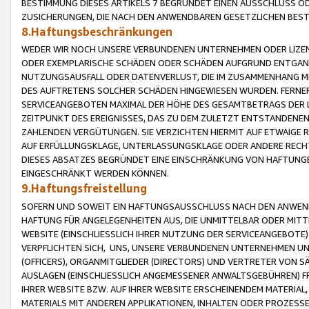
BESTIMMUNG DIESES ARTIKELS 7 BEGRÜNDET EINEN AUSSCHLUSS 
ZUSICHERUNGEN, DIE NACH DEN ANWENDBAREN GESETZLICHEN BE
8.Haftungsbeschränkungen
WEDER WIR NOCH UNSERE VERBUNDENEN UNTERNEHMEN ODER LIZEN
ODER EXEMPLARISCHE SCHÄDEN ODER SCHÄDEN AUFGRUND ENTGANG
NUTZUNGSAUSFALL ODER DATENVERLUST, DIE IM ZUSAMMENHANG MI
DES AUFTRETENS SOLCHER SCHÄDEN HINGEWIESEN WURDEN. FERN
SERVICEANGEBOTEN MAXIMAL DER HÖHE DES GESAMTBETRAGS DER 
ZEITPUNKT DES EREIGNISSES, DAS ZU DEM ZULETZT ENTSTANDENE
ZAHLENDEN VERGÜTUNGEN. SIE VERZICHTEN HIERMIT AUF ETWAIGE 
AUF ERFÜLLUNGSKLAGE, UNTERLASSUNGSKLAGE ODER ANDERE RECHT
DIESES ABSATZES BEGRÜNDET EINE EINSCHRÄNKUNG VON HAFTUNG
EINGESCHRÄNKT WERDEN KÖNNEN.
9.Haftungsfreistellung
SOFERN UND SOWEIT EIN HAFTUNGSAUSSCHLUSS NACH DEN ANWENDB
HAFTUNG FÜR ANGELEGENHEITEN AUS, DIE UNMITTELBAR ODER MITT
WEBSITE (EINSCHLIESSLICH IHRER NUTZUNG DER SERVICEANGEBOTE)
VERPFLICHTEN SICH, UNS, UNSERE VERBUNDENEN UNTERNEHMEN UN
(OFFICERS), ORGANMITGLIEDER (DIRECTORS) UND VERTRETER VON 
AUSLAGEN (EINSCHLIESSLICH ANGEMESSENER ANWALTSGEBÜHREN) FR
IHRER WEBSITE BZW. AUF IHRER WEBSITE ERSCHEINENDEM MATERIAL
MATERIALS MIT ANDEREN APPLIKATIONEN, INHALTEN ODER PROZESSE