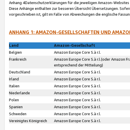
Anhang 4Datenschutzerklärungen für die jeweiligen Amazon-Websites
Diese Anhänge enthalten zur besseren Übersicht Übersetzungen. Sofe
vorgeschrieben ist, gilt im Falle von Abweichungen die englische Fass
ANHANG 1: AMAZON-GESELLSCHAFTEN UND AMAZO
Land
Amazon-Gesellschaft
Belgien
Amazon Europe Core S.à r.l.
Frankreich
Amazon Europe Core S.à r.l.(oder Amazon Fr
entsprechend der Mitteilung)
Deutschland
Amazon Europe Core S.à r.l.
Irland
Amazon Europe Core S.à r.l.
Italien
Amazon Europe Core S.à r.l.
Niederlande
Amazon Europe Core S.à r.l.
Polen
Amazon Europe Core S.à r.l.
Spanien
Amazon Europe Core S.à r.l.
Schweden
Amazon Europe Core S.à r.l.
Vereinigtes Königreich
Amazon Europe Core S.à r.l.