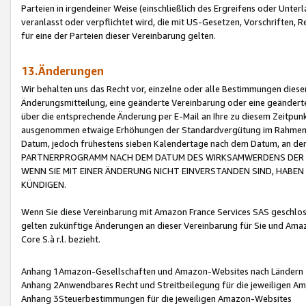
Parteien in irgendeiner Weise (einschließlich des Ergreifens oder Unt
veranlasst oder verpflichtet wird, die mit US-Gesetzen, Vorschriften,
für eine der Parteien dieser Vereinbarung gelten.
13.Änderungen
Wir behalten uns das Recht vor, einzelne oder alle Bestimmungen diese
Änderungsmitteilung, eine geänderte Vereinbarung oder eine geänderte 
über die entsprechende Änderung per E-Mail an Ihre zu diesem Zeitpun
ausgenommen etwaige Erhöhungen der Standardvergütung im Rahmen
Datum, jedoch frühestens sieben Kalendertage nach dem Datum, an de
PARTNERPROGRAMM NACH DEM DATUM DES WIRKSAMWERDENS DER Ä
WENN SIE MIT EINER ÄNDERUNG NICHT EINVERSTANDEN SIND, HABEN S
KÜNDIGEN.
Wenn Sie diese Vereinbarung mit Amazon France Services SAS geschlo
gelten zukünftige Änderungen an dieser Vereinbarung für Sie und Ama
Core S.à r.l. bezieht.
Anhang 1Amazon-Gesellschaften und Amazon-Websites nach Ländern
Anhang 2Anwendbares Recht und Streitbeilegung für die jeweiligen 
Anhang 3Steuerbestimmungen für die jeweiligen Amazon-Websites