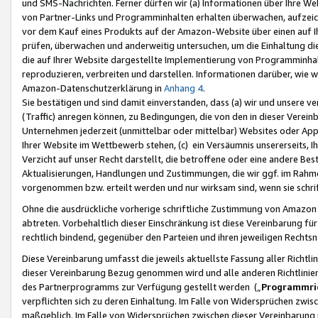
und SMS-Nachrichten. Ferner dürfen wir (a) Informationen über Ihre We
von Partner-Links und Programminhalten erhalten überwachen, aufzei
vor dem Kauf eines Produkts auf der Amazon-Website über einen auf Ih
prüfen, überwachen und anderweitig untersuchen, um die Einhaltung dies
die auf Ihrer Website dargestellte Implementierung von Programminhalt
reproduzieren, verbreiten und darstellen. Informationen darüber, wie w
Amazon-Datenschutzerklärung in
Anhang 4
.
Sie bestätigen und sind damit einverstanden, dass (a) wir und unsere 
(Traffic) anregen können, zu Bedingungen, die von den in dieser Vere
Unternehmen jederzeit (unmittelbar oder mittelbar) Websites oder Appl
Ihrer Website im Wettbewerb stehen, (c) ein Versäumnis unsererseits, I
Verzicht auf unser Recht darstellt, die betroffene oder eine andere B
Aktualisierungen, Handlungen und Zustimmungen, die wir ggf. im Rahme
vorgenommen bzw. erteilt werden und nur wirksam sind, wenn sie schri
Ohne die ausdrückliche vorherige schriftliche Zustimmung von Amazon
abtreten. Vorbehaltlich dieser Einschränkung ist diese Vereinbarung f
rechtlich bindend, gegenüber den Parteien und ihren jeweiligen Rech
Diese Vereinbarung umfasst die jeweils aktuellste Fassung aller Richtli
dieser Vereinbarung Bezug genommen wird und alle anderen Richtlinie
des Partnerprogramms zur Verfügung gestellt werden („
Programmric
verpflichten sich zu deren Einhaltung. Im Falle von Widersprüchen zwi
maßgeblich. Im Falle von Widersprüchen zwischen dieser Vereinbarun