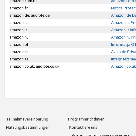
amazon.com.be
amazon.com.b
amazon.fr
Notice:Protec
amazon.de, audible.de
Amazon.de Da
amazon.ie
Amazon.ie Pri
amazon.it
Amazon.it Inf
amazon.nl
Amazon.nl Pri
amazon.pl
Informacja O
amazon.es
Aviso de Priv
amazon.se
Integritetsm
amazon.co.uk, audible.co.uk
Amazon.co.uk 
Teilnahmevereinbarung
Programmrichtlinien
Nutzungsbestimmungen
Kontaktiere uns