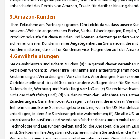
unbeschadet des Rechts von Amazon, Ersatz für darüber hinausgehen
3.Amazon-Kunden
Ihre Teilnahme am Partnerprogramm führt nicht dazu, dass unsere Kun
Amazon-Website angegebenen Preise, Verkaufsbedingungen, Regeln, Ri
Produktverkäufe für diese Kunden und können jederzeit geändert werde
sich einer unserer Kunden in einer Angelegenheit an Sie wenden, die 
Kunden mitteilen, dass er für Kundenservice-Fragen den auf der Ama
4.Gewährleistungen
Sie gewährleisten und sichern zu, dass (a) Sie gemäß dieser Vereinba
betreiben werden; (b) weder Ihre Teilnahme am Partnerprogramm noch d
Bestimmungen, Verordnungen, Vorschriften, Anordnungen, Konzessionen,
Gerichtsurteile und -beschlüsse oder andere Auflagen einer für Sie zu
Datenschutz, Werbung und Marketing) verstoßen; (c) Sie rechtswirksam 
nicht geschäftsfähig sind); (d) Sie den Nutzen der Teilnahme am Partne
Zusicherungen, Garantien oder Aussagen verlassen, die in dieser Verein
teilnehmen und keine Serviceangebote nutzen, wenn Sie US-Handelssa
unterliegen, in dem Sie Serviceangebote wahrnehmen; (f) Sie alle US
amerikanische Ausfuhr- und Wiederausfuhrbeschränkungen einhalten, 
Technologie und Leistungen gelten, und (g) die Angaben, die Sie im 
sind. Sie können Ihre Angaben aktualisieren, indem Sie sich über die 
Wir machen keine Zusicherungen und übernehmen keine Gewährleistun