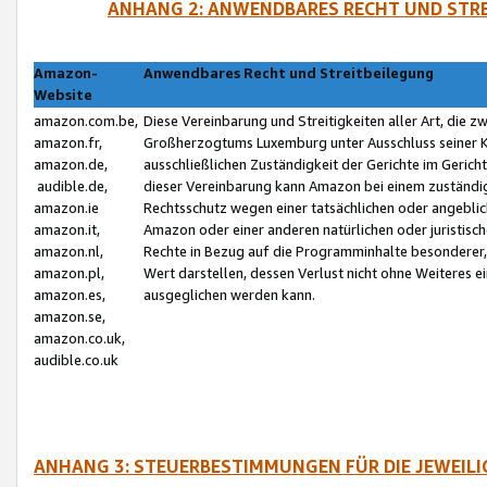
ANHANG 2: ANWENDBARES RECHT UND STRE
Amazon-
Anwendbares Recht und Streitbeilegung
Website
amazon.com.be,
Diese Vereinbarung und Streitigkeiten aller Art, die 
amazon.fr,
Großherzogtums Luxemburg unter Ausschluss seiner Kol
amazon.de,
ausschließlichen Zuständigkeit der Gerichte im Geri
audible.de,
dieser Vereinbarung kann Amazon bei einem zuständig
amazon.ie
Rechtsschutz wegen einer tatsächlichen oder angebli
amazon.it,
Amazon oder einer anderen natürlichen oder juristisc
amazon.nl,
Rechte in Bezug auf die Programminhalte besonderer,
amazon.pl,
Wert darstellen, dessen Verlust nicht ohne Weiteres e
amazon.es,
ausgeglichen werden kann.
amazon.se,
amazon.co.uk,
audible.co.uk
ANHANG 3: STEUERBESTIMMUNGEN FÜR DIE JEWEIL