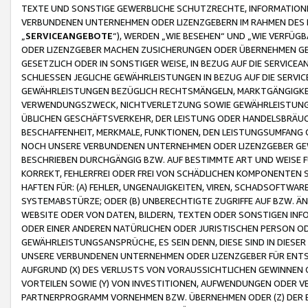
TEXTE UND SONSTIGE GEWERBLICHE SCHUTZRECHTE, INFORMATIONE
VERBUNDENEN UNTERNEHMEN ODER LIZENZGEBERN IM RAHMEN DES
„
SERVICEANGEBOTE
“), WERDEN „WIE BESEHEN“ UND „WIE VERFÜ
ODER LIZENZGEBER MACHEN ZUSICHERUNGEN ODER ÜBERNEHMEN GEW
GESETZLICH ODER IN SONSTIGER WEISE, IN BEZUG AUF DIE SERVI
SCHLIESSEN JEGLICHE GEWÄHRLEISTUNGEN IN BEZUG AUF DIE SERVI
GEWÄHRLEISTUNGEN BEZÜGLICH RECHTSMÄNGELN, MARKTGÄNGIGKEIT
VERWENDUNGSZWECK, NICHTVERLETZUNG SOWIE GEWÄHRLEISTUNGEN 
ÜBLICHEN GESCHÄFTSVERKEHR, DER LEISTUNG ODER HANDELSBRÄUCH
BESCHAFFENHEIT, MERKMALE, FUNKTIONEN, DEN LEISTUNGSUMFANG 
NOCH UNSERE VERBUNDENEN UNTERNEHMEN ODER LIZENZGEBER GEWÄ
BESCHRIEBEN DURCHGÄNGIG BZW. AUF BESTIMMTE ART UND WEISE
KORREKT, FEHLERFREI ODER FREI VON SCHÄDLICHEN KOMPONENTEN
HAFTEN FÜR: (A) FEHLER, UNGENAUIGKEITEN, VIREN, SCHADSOFTW
SYSTEMABSTÜRZE; ODER (B) UNBERECHTIGTE ZUGRIFFE AUF BZW. 
WEBSITE ODER VON DATEN, BILDERN, TEXTEN ODER SONSTIGEN INF
ODER EINER ANDEREN NATÜRLICHEN ODER JURISTISCHEN PERSON OD
GEWÄHRLEISTUNGSANSPRÜCHE, ES SEIN DENN, DIESE SIND IN DIES
UNSERE VERBUNDENEN UNTERNEHMEN ODER LIZENZGEBER FÜR EN
AUFGRUND (X) DES VERLUSTS VON VORAUSSICHTLICHEN GEWINNEN
VORTEILEN SOWIE (Y) VON INVESTITIONEN, AUFWENDUNGEN ODER VE
PARTNERPROGRAMM VORNEHMEN BZW. ÜBERNEHMEN ODER (Z) DER 