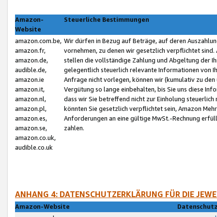
Amazon-
Steuerliche Bestimmungen
Website
amazon.com.be,
Wir dürfen in Bezug auf Beträge, auf deren Auszahlun
amazon.fr,
vornehmen, zu denen wir gesetzlich verpflichtet sind
amazon.de,
stellen die vollständige Zahlung und Abgeltung der 
audible.de,
gelegentlich steuerlich relevante Informationen von I
amazon.ie
Anfrage nicht vorlegen, können wir (kumulativ zu de
amazon.it,
Vergütung so lange einbehalten, bis Sie uns diese Inf
amazon.nl,
dass wir Sie betreffend nicht zur Einholung steuerlich 
amazon.pl,
könnten Sie gesetzlich verpflichtet sein, Amazon Meh
amazon.es,
Anforderungen an eine gültige MwSt.-Rechnung erfüllt
amazon.se,
zahlen.
amazon.co.uk,
audible.co.uk
ANHANG 4: DATENSCHUTZERKLÄRUNG FÜR DIE JEWE
Amazon-Website
Datenschutz