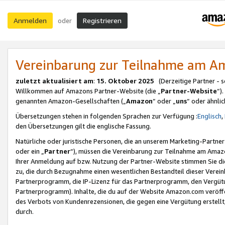
Anmelden
Registrieren
oder
Vereinbarung zur Teilnahme am 
zuletzt aktualisiert am
:
15. Oktober 2025
(Derzeitige Partner - 
Willkommen auf Amazons Partner-Website (die „
Partner-Website
“)
genannten Amazon-Gesellschaften („
Amazon
“ oder „
uns
“ oder ähnli
Übersetzungen stehen in folgenden Sprachen zur Verfügung :
Englisch
,
den Übersetzungen gilt die englische Fassung.
Natürliche oder juristische Personen, die an unserem Marketing-Partn
oder ein „
Partner
“), müssen die Vereinbarung zur Teilnahme am Ama
Ihrer Anmeldung auf bzw. Nutzung der Partner-Website stimmen Sie die
zu, die durch Bezugnahme einen wesentlichen Bestandteil dieser Verei
Partnerprogramm, die IP-Lizenz für das Partnerprogramm, den Vergütu
Partnerprogramm). Inhalte, die du auf der Website Amazon.com veröffe
des Verbots von Kundenrezensionen, die gegen eine Vergütung erstellt, 
durch.