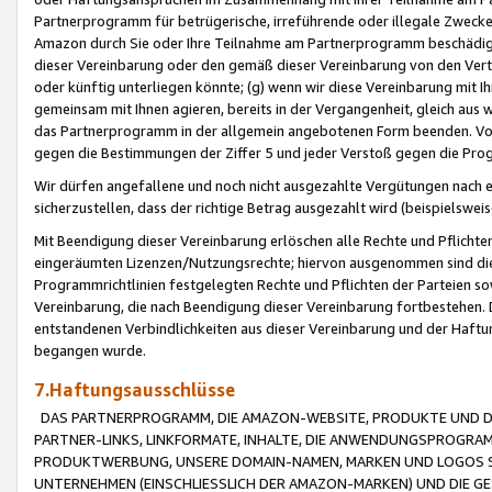
Partnerprogramm für betrügerische, irreführende oder illegale Zwecke
Amazon durch Sie oder Ihre Teilnahme am Partnerprogramm beschädig
dieser Vereinbarung oder den gemäß dieser Vereinbarung von den Vertr
oder künftig unterliegen könnte; (g) wenn wir diese Vereinbarung mit I
gemeinsam mit Ihnen agieren, bereits in der Vergangenheit, gleich aus
das Partnerprogramm in der allgemein angebotenen Form beenden. Vors
gegen die Bestimmungen der Ziffer 5 und jeder Verstoß gegen die Prog
Wir dürfen angefallene und noch nicht ausgezahlte Vergütungen nach 
sicherzustellen, dass der richtige Betrag ausgezahlt wird (beispielsw
Mit Beendigung dieser Vereinbarung erlöschen alle Rechte und Pflichte
eingeräumten Lizenzen/Nutzungsrechte; hiervon ausgenommen sind die in 
Programmrichtlinien festgelegten Rechte und Pflichten der Parteien sow
Vereinbarung, die nach Beendigung dieser Vereinbarung fortbestehen. D
entstandenen Verbindlichkeiten aus dieser Vereinbarung und der Haft
begangen wurde.
7.Haftungsausschlüsse
DAS PARTNERPROGRAMM, DIE AMAZON-WEBSITE, PRODUKTE UND DI
PARTNER-LINKS, LINKFORMATE, INHALTE, DIE ANWENDUNGSPROGR
PRODUKTWERBUNG, UNSERE DOMAIN-NAMEN, MARKEN UND LOGOS S
UNTERNEHMEN (EINSCHLIESSLICH DER AMAZON-MARKEN) UND DIE GE