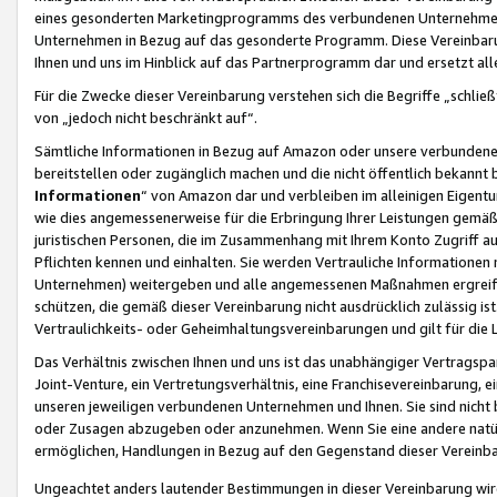
eines gesonderten Marketingprogramms des verbundenen Unternehmens
Unternehmen in Bezug auf das gesonderte Programm. Diese Vereinbarung
Ihnen und uns im Hinblick auf das Partnerprogramm dar und ersetzt al
Für die Zwecke dieser Vereinbarung verstehen sich die Begriffe „schließ
von „jedoch nicht beschränkt auf“.
Sämtliche Informationen in Bezug auf Amazon oder unsere verbunde
bereitstellen oder zugänglich machen und die nicht öffentlich bekannt bz
Informationen
“ von Amazon dar und verbleiben im alleinigen Eigent
wie dies angemessenerweise für die Erbringung Ihrer Leistungen gemäß d
juristischen Personen, die im Zusammenhang mit Ihrem Konto Zugriff au
Pflichten kennen und einhalten. Sie werden Vertrauliche Informationen 
Unternehmen) weitergeben und alle angemessenen Maßnahmen ergreifen
schützen, die gemäß dieser Vereinbarung nicht ausdrücklich zulässig is
Vertraulichkeits- oder Geheimhaltungsvereinbarungen und gilt für die
Das Verhältnis zwischen Ihnen und uns ist das unabhängiger Vertragspa
Joint-Venture, ein Vertretungsverhältnis, eine Franchisevereinbarung, 
unseren jeweiligen verbundenen Unternehmen und Ihnen. Sie sind ni
oder Zusagen abzugeben oder anzunehmen. Wenn Sie eine andere natürli
ermöglichen, Handlungen in Bezug auf den Gegenstand dieser Vereinbar
Ungeachtet anders lautender Bestimmungen in dieser Vereinbarung wird