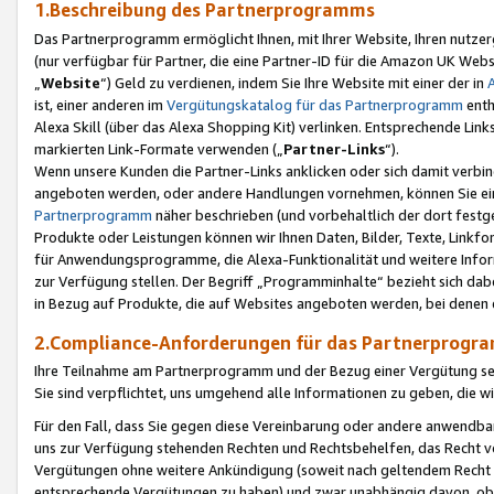
1.Beschreibung des Partnerprogramms
Das Partnerprogramm ermöglicht Ihnen, mit Ihrer Website, Ihren nutzer
(nur verfügbar für Partner, die eine Partner-ID für die Amazon UK We
„
Website
“) Geld zu verdienen, indem Sie Ihre Website mit einer der in
ist, einer anderen im
Vergütungskatalog für das Partnerprogramm
enth
Alexa Skill (über das Alexa Shopping Kit) verlinken. Entsprechende Lin
markierten Link-Formate verwenden („
Partner-Links
“).
Wenn unsere Kunden die Partner-Links anklicken oder sich damit verbi
angeboten werden, oder andere Handlungen vornehmen, können Sie eine
Partnerprogramm
näher beschrieben (und vorbehaltlich der dort festg
Produkte oder Leistungen können wir Ihnen Daten, Bilder, Texte, Linkfo
für Anwendungsprogramme, die Alexa-Funktionalität und weitere Inf
zur Verfügung stellen. Der Begriff „Programminhalte“ bezieht sich dabe
in Bezug auf Produkte, die auf Websites angeboten werden, bei denen 
2.Compliance-Anforderungen für das Partnerprog
Ihre Teilnahme am Partnerprogramm und der Bezug einer Vergütung setz
Sie sind verpflichtet, uns umgehend alle Informationen zu geben, die w
Für den Fall, dass Sie gegen diese Vereinbarung oder andere anwendba
uns zur Verfügung stehenden Rechten und Rechtsbehelfen, das Recht vo
Vergütungen ohne weitere Ankündigung (soweit nach geltendem Recht z
entsprechende Vergütungen zu haben) und zwar unabhängig davon, ob 