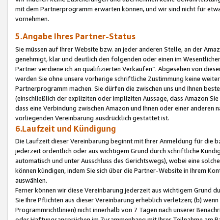
mit dem Partnerprogramm erwarten können, und wir sind nicht für etwa
vornehmen.
5.Angabe Ihres Partner-Status
Sie müssen auf Ihrer Website bzw. an jeder anderen Stelle, an der Am
genehmigt, klar und deutlich den folgenden oder einen im Wesentlichen
Partner verdiene ich an qualifizierten Verkäufen“. Abgesehen von die
werden Sie ohne unsere vorherige schriftliche Zustimmung keine weite
Partnerprogramm machen. Sie dürfen die zwischen uns und Ihnen best
(einschließlich der expliziten oder impliziten Aussage, dass Amazon Si
dass eine Verbindung zwischen Amazon und Ihnen oder einer anderen natü
vorliegenden Vereinbarung ausdrücklich gestattet ist.
6.Laufzeit und Kündigung
Die Laufzeit dieser Vereinbarung beginnt mit Ihrer Anmeldung für die 
jederzeit ordentlich oder aus wichtigem Grund durch schriftliche Kündi
automatisch und unter Ausschluss des Gerichtswegs), wobei eine solch
können kündigen, indem Sie sich über die Partner-Website in Ihrem Ko
auswählen.
Ferner können wir diese Vereinbarung jederzeit aus wichtigem Grund dur
Sie Ihre Pflichten aus dieser Vereinbarung erheblich verletzen; (b) wen
Programmrichtlinien) nicht innerhalb von 7 Tagen nach unserer Benachr
oder Haftungsansprüchen im Zusammenhang mit Ihrer Teilnahme am Pa