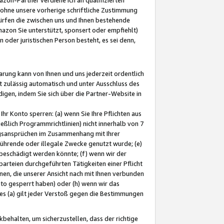
ohne unsere vorherige schriftliche Zustimmung
ürfen die zwischen uns und Ihnen bestehende
mazon Sie unterstützt, sponsert oder empfiehlt)
oder juristischen Person besteht, es sei denn,
arung kann von Ihnen und uns jederzeit ordentlich
t zulässig automatisch und unter Ausschluss des
gen, indem Sie sich über die Partner-Website in
hr Konto sperren: (a) wenn Sie Ihre Pflichten aus
eßlich Programmrichtlinien) nicht innerhalb von 7
ngsansprüchen im Zusammenhang mit Ihrer
ührende oder illegale Zwecke genutzt wurde; (e)
eschädigt werden könnte; (f) wenn wir der
rteien durchgeführten Tätigkeiten einer Pflicht
nen, die unserer Ansicht nach mit Ihnen verbunden
nto gesperrt haben) oder (h) wenn wir das
 (a) gilt jeder Verstoß gegen die Bestimmungen
ehalten, um sicherzustellen, dass der richtige