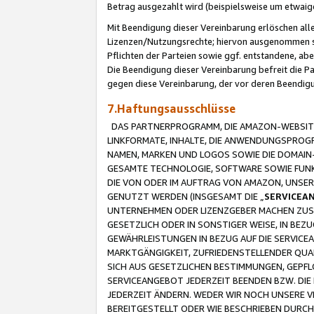
Betrag ausgezahlt wird (beispielsweise um etwai
Mit Beendigung dieser Vereinbarung erlöschen alle
Lizenzen/Nutzungsrechte; hiervon ausgenommen sind
Pflichten der Parteien sowie ggf. entstandene, ab
Die Beendigung dieser Vereinbarung befreit die P
gegen diese Vereinbarung, der vor deren Beendi
7.Haftungsausschlüsse
DAS PARTNERPROGRAMM, DIE AMAZON-WEBSITE,
LINKFORMATE, INHALTE, DIE ANWENDUNGSPRO
NAMEN, MARKEN UND LOGOS SOWIE DIE DOMAIN
GESAMTE TECHNOLOGIE, SOFTWARE SOWIE FUNKT
DIE VON ODER IM AUFTRAG VON AMAZON, UNS
GENUTZT WERDEN (INSGESAMT DIE „
SERVICEA
UNTERNEHMEN ODER LIZENZGEBER MACHEN ZUSI
GESETZLICH ODER IN SONSTIGER WEISE, IN BE
GEWÄHRLEISTUNGEN IN BEZUG AUF DIE SERVICE
MARKTGÄNGIGKEIT, ZUFRIEDENSTELLENDER QUA
SICH AUS GESETZLICHEN BESTIMMUNGEN, GEPFL
SERVICEANGEBOT JEDERZEIT BEENDEN BZW. DIE
JEDERZEIT ÄNDERN. WEDER WIR NOCH UNSERE 
BEREITGESTELLT ODER WIE BESCHRIEBEN DURC