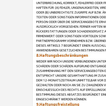
UNTERBRECHUNG, KORREKT, FEHLERFREI ODER 
HAFTEN FÜR: (A) FEHLER, UNGENAUIGKEITEN, 
ODER (B) UNBERECHTIGTE ZUGRIFFE AUF BZW. 
TEXTEN ODER SONSTIGEN INFORMATIONEN ODER 
PERSON ODER ÜBER DIE SERVICEANGEBOTE ERHA
AUSDRÜCKLICH VORGESEHEN. FERNER HAFTEN 
RÜCKERSTATTUNGEN ODER SCHADENSERSATZ AU
FIRMENWERT ODER SONSTIGEN VORTEILEN SOWIE
PARTNERPROGRAMM VORNEHMEN BZW. ÜBERNEHM
DIESES ARTIKELS 7 BEGRÜNDET EINEN AUSSCH
ANWENDBAREN GESETZLICHEN BESTIMMUNGEN 
8.Haftungsbeschränkungen
WEDER WIR NOCH UNSERE VERBUNDENEN UNTERN
SCHÄDEN ODER SCHÄDEN AUFGRUND ENTGANGENE
ZUSAMMENHANG MIT DEN SERVICEANGEBOTEN EN
ENTSPRICHT UNSERE GESAMTHAFTUNG IM ZUSAM
DEM 12-MONATSZEITRAUM UNMITTELBAR VOR DE
GEZAHLTEN ODER NOCH AN SIE ZU ZAHLENDEN V
EINSCHLIESSLICH DES RECHTS AUF ERFÜLLUNGS
BESTIMMUNG DIESES ABSATZES BEGRÜNDET EI
EINGESCHRÄNKT WERDEN KÖNNEN.
9.Haftungsfreistellung