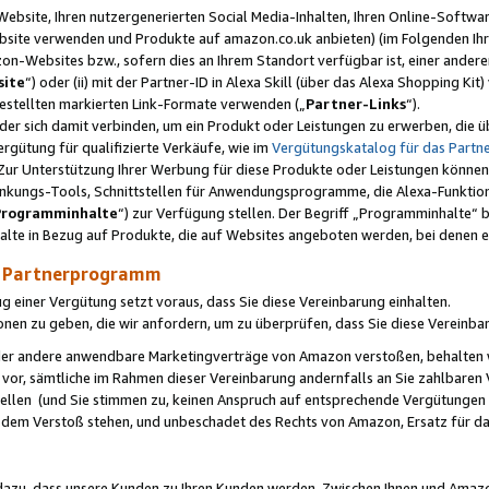
ebsite, Ihren nutzergenerierten Social Media-Inhalten, Ihren Online-Softwar
ebsite verwenden und Produkte auf amazon.co.uk anbieten) (im Folgenden Ihr
-Websites bzw., sofern dies an Ihrem Standort verfügbar ist, einer ander
ite
“) oder (ii) mit der Partner-ID in Alexa Skill (über das Alexa Shopping Ki
estellten markierten Link-Formate verwenden („
Partner-Links
“).
oder sich damit verbinden, um ein Produkt oder Leistungen zu erwerben, di
gütung für qualifizierte Verkäufe, wie im
Vergütungskatalog für das Part
Zur Unterstützung Ihrer Werbung für diese Produkte oder Leistungen können w
linkungs-Tools, Schnittstellen für Anwendungsprogramme, die Alexa-Funktion
Programminhalte
“) zur Verfügung stellen. Der Begriff „Programminhalte“ be
halte in Bezug auf Produkte, die auf Websites angeboten werden, bei denen 
as Partnerprogramm
einer Vergütung setzt voraus, dass Sie diese Vereinbarung einhalten.
ionen zu geben, die wir anfordern, um zu überprüfen, dass Sie diese Vereinba
oder andere anwendbare Marketingverträge von Amazon verstoßen, behalten w
 vor, sämtliche im Rahmen dieser Vereinbarung andernfalls an Sie zahlbare
tellen (und Sie stimmen zu, keinen Anspruch auf entsprechende Vergütungen
 dem Verstoß stehen, und unbeschadet des Rechts von Amazon, Ersatz für 
azu, dass unsere Kunden zu Ihren Kunden werden. Zwischen Ihnen und Amaz