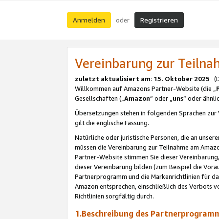
Anmelden
Registrieren
oder
Vereinbarung zur Teil
zuletzt aktualisiert am
:
15. Oktober 2025
(De
Willkommen auf Amazons Partner-Website (die „
Gesellschaften („
Amazon
“ oder „
uns
“ oder ähnl
Übersetzungen stehen in folgenden Sprachen zur 
gilt die englische Fassung.
Natürliche oder juristische Personen, die an uns
müssen die Vereinbarung zur Teilnahme am Amaz
Partner-Website stimmen Sie dieser Vereinbarung,
dieser Vereinbarung bilden (zum Beispiel die Vo
Partnerprogramm und die Markenrichtlinien für da
Amazon entsprechen, einschließlich des Verbots vo
Richtlinien sorgfältig durch.
1.Beschreibung des Partnerprogra