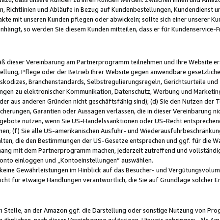
, Richtlinien und Abläufe in Bezug auf Kundenbestellungen, Kundendienst 
kte mit unseren Kunden pflegen oder abwickeln; sollte sich einer unserer Ku
nhängt, so werden Sie diesem Kunden mitteilen, dass er für Kundenservic
emäß dieser Vereinbarung am Partnerprogramm teilnehmen und Ihre Website er
ellung, Pflege oder der Betrieb Ihrer Website gegen anwendbare gesetzlich
skodizes, Branchenstandards, Selbstregulierungsregeln, Gerichtsurteile und 
ngen zu elektronischer Kommunikation, Datenschutz, Werbung und Marketing)
 oder aus anderen Gründen nicht geschäftsfähig sind); (d) Sie den Nutzen de
cherungen, Garantien oder Aussagen verlassen, die in dieser Vereinbarung nich
gebote nutzen, wenn Sie US-Handelssanktionen oder US-Recht entsprechen
men; (f) Sie alle US-amerikanischen Ausfuhr- und Wiederausfuhrbeschränkun
ten, die den Bestimmungen der US-Gesetze entsprechen und ggf. für die Wa
hang mit dem Partnerprogramm machen, jederzeit zutreffend und vollständig 
 Konto einloggen und „Kontoeinstellungen“ auswählen.
keine Gewährleistungen im Hinblick auf das Besucher- und Vergütungsvolu
icht für etwaige Handlungen verantwortlich, die Sie auf Grundlage solcher
en Stelle, an der Amazon ggf. die Darstellung oder sonstige Nutzung von Pr
 ähnlichen, nach dieser Vereinbarung zulässigen, Hinweis anbringen: „Als Ama