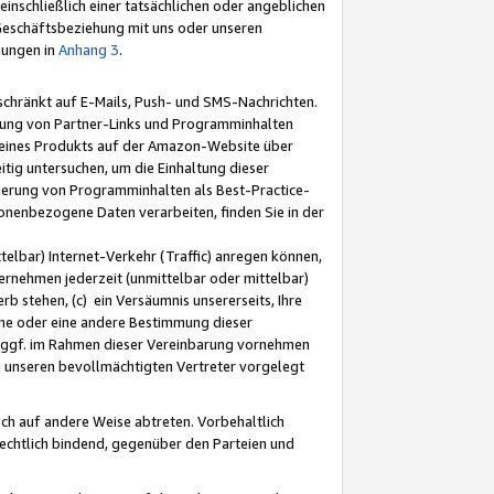
nschließlich einer tatsächlichen oder angeblichen
Geschäftsbeziehung mit uns oder unseren
mungen in
Anhang 3
.
schränkt auf E-Mails, Push- und SMS-Nachrichten.
ellung von Partner-Links und Programminhalten
 eines Produkts auf der Amazon-Website über
tig untersuchen, um die Einhaltung dieser
ntierung von Programminhalten als Best-Practice-
sonenbezogene Daten verarbeiten, finden Sie in der
telbar) Internet-Verkehr (Traffic) anregen können,
rnehmen jederzeit (unmittelbar oder mittelbar)
b stehen, (c) ein Versäumnis unsererseits, Ihre
fene oder eine andere Bestimmung dieser
r ggf. im Rahmen dieser Vereinbarung vornehmen
ch unseren bevollmächtigten Vertreter vorgelegt
ch auf andere Weise abtreten. Vorbehaltlich
rechtlich bindend, gegenüber den Parteien und