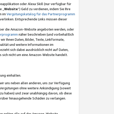
eapplikation oder Alexa Skill (nur verfügbar für
e „
Website
“) Geld zu verdienen, indem Sie Ihre
en im
Vergütungskatalog für das Partnerprogramm
t) verlinken. Entsprechende Links müssen dieser
e über die Amazon-Website angeboten werden, oder
nerprogramm
näher beschrieben (und vorbehaltlich
ir Ihnen Daten, Bilder, Texte, Linkformate,
alität und weitere Informationen im
zieht sich dabei ausdrücklich nicht auf Daten,
es sich nicht um eine Amazon-Website handelt.
rung einhalten.
ir uns neben allen anderen, uns zur Verfügung
n Vergütungen ohne weitere Ankündigung (soweit
 zu haben) und zwar unabhängig davon, ob diese
darüber hinausgehende Schäden zu verlangen.
on gelten alle auf der Amazon-Website