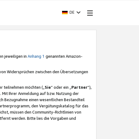
DE
en jeweiligen in
Anhang 1
genannten Amazon-
e von Widersprüchen zwischen den Übersetzungen
er teilnehmen möchten („
Sie
“ oder ein „
Partner
“),
. Mit Ihrer Anmeldung auf bzw. Nutzung der
durch Bezugnahme einen wesentlichen Bestandteil
 Partnerprogramm, den Vergütungskatalog für das
ichst, müssen den Community-Richtlinien von
fernt werden. Bitte lies die Vorgaben und