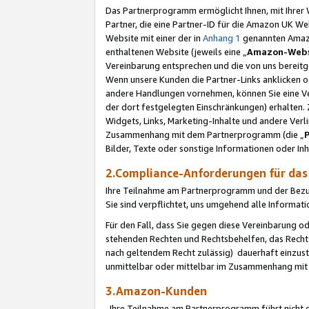
Das Partnerprogramm ermöglicht Ihnen, mit Ihrer W
Partner, die eine Partner-ID für die Amazon UK W
Website mit einer der in
Anhang 1
genannten Amazon
enthaltenen Website (jeweils eine „
Amazon-Webs
Vereinbarung entsprechen und die von uns bereitg
Wenn unsere Kunden die Partner-Links anklicken 
andere Handlungen vornehmen, können Sie eine Ver
der dort festgelegten Einschränkungen) erhalten. 
Widgets, Links, Marketing-Inhalte und andere Ver
Zusammenhang mit dem Partnerprogramm (die „
Bilder, Texte oder sonstige Informationen oder In
2.Compliance-Anforderungen für d
Ihre Teilnahme am Partnerprogramm und der Bezug 
Sie sind verpflichtet, uns umgehend alle Informat
Für den Fall, dass Sie gegen diese Vereinbarung 
stehenden Rechten und Rechtsbehelfen, das Recht
nach geltendem Recht zulässig) dauerhaft einzus
unmittelbar oder mittelbar im Zusammenhang mit
3.Amazon-Kunden
Ihre Teilnahme am Partnerprogramm führt nicht d