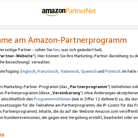
nahme am Amazon-Partnerprogramm
rzeitige Partner - sehen Sie
hier
, was sich geändert hat).
Partner-Website
“). Hier können Sie Ihre Marketing-Partner-Beziehung zu d
iche Bezeichnung) verwalten.
Verfügung :
Englisch
,
Französisch
,
Italienisch
,
Spanisch
und
Polnisch
. Im Fall
erem Marketing-Partner-Programm (das „
Partnerprogramm
“) teilnehmen od
on-Partnerprogramm (diese „
Vereinbarung
“) ohne Änderungen akzeptieren
 einschließlich den
Programmrichtlinien
(wie in Ziffer 12 definiert) zu, die 
raussetzungen für die Teilnahme am Partnerprogramm, die IP-Lizenz für das
s Partnerprogramm). Inhalte, die du auf der Website Amazon.com veröffentl
n Kundenrezensionen, die gegen eine Vergütung erstellt, bearbeitet oder ent
mms