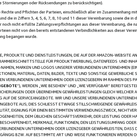
ge Stornierungen oder Rücksendungen zu berücksichtigen).
 Rechte und Pflichten der Parteien, einschließlich aller im Zusammenhang m
 die in Ziffern 3, 4, 5, 6, 7, 8, 10 und 11 dieser Vereinbarung sowie die in
er noch nicht erfüllte Zahlungsverpflichtungen aus dieser Vereinbarung, die
arteien nicht von den bereits entstandenen Verbindlichkeiten aus dieser Ver
gung begangen wurde.
 PRODUKTE UND DIENSTLEISTUNGEN, DIE AUF DER AMAZON-WEBSITE AN
GRAMMIERSCHNITTSTELLE FÜR PRODUKTWERBUNG, DATENFEEDS UND INH
-NAMEN, MARKEN UND LOGOS UNSERER VERBUNDENEN UNTERNEHMEN (EIN
IONEN, MATERIAL, DATEN, BILDER, TEXTE UND SONSTIGE GEWERBLICHE 
EREN VERBUNDENEN UNTERNEHMEN ODER LIZENZGEBERN IM RAHMEN DES 
NGEBOTE
“), WERDEN „WIE BESEHEN“ UND „WIE VERFÜGBAR“ BEREITGEST
CHERUNGEN ODER ÜBERNEHMEN GEWÄHRLEISTUNGEN GLEICH WELCHER AR
ZUG AUF DIE SERVICEANGEBOTE. WIR UND UNSERE VERBUNDENEN UNTERNEH
ANGEBOTE AUS; DIES SCHLIESST ETWAIGE STILLSCHWEIGENDE GEWÄHRLE
LITÄT, EIGNUNG FÜR EINEN BESTIMMTEN VERWENDUNGSZWECK, NICHTVER
OGENHEITEN, DEM ÜBLICHEN GESCHÄFTSVERKEHR, DER LEISTUNG ODER H
 BESCHAFFENHEIT, MERKMALE, FUNKTIONEN, DEN LEISTUNGSUMFANG ODER
VERBUNDENEN UNTERNEHMEN ODER LIZENZGEBER GEWÄHRLEISTEN, DASS D
HGÄNGIG BZW. AUF BESTIMMTE ART UND WEISE FUNKTIONIEREN WERDEN 