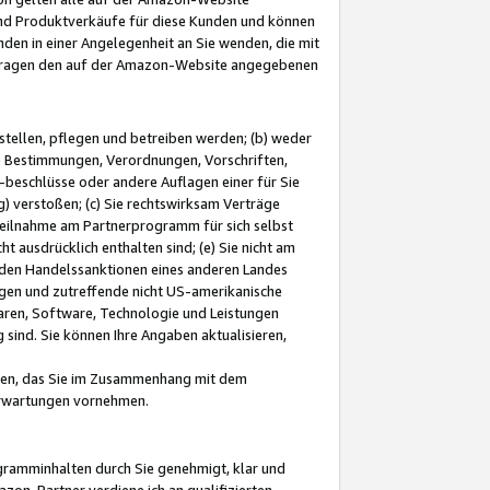
und Produktverkäufe für diese Kunden und können
nden in einer Angelegenheit an Sie wenden, die mit
e-Fragen den auf der Amazon-Website angegebenen
stellen, pflegen und betreiben werden; (b) weder
e Bestimmungen, Verordnungen, Vorschriften,
-beschlüsse oder andere Auflagen einer für Sie
 verstoßen; (c) Sie rechtswirksam Verträge
r Teilnahme am Partnerprogramm für sich selbst
t ausdrücklich enthalten sind; (e) Sie nicht am
den Handelssanktionen eines anderen Landes
gen und zutreffende nicht US-amerikanische
ren, Software, Technologie und Leistungen
sind. Sie können Ihre Angaben aktualisieren,
men, das Sie im Zusammenhang mit dem
 Erwartungen vornehmen.
ogramminhalten durch Sie genehmigt, klar und
zon-Partner verdiene ich an qualifizierten