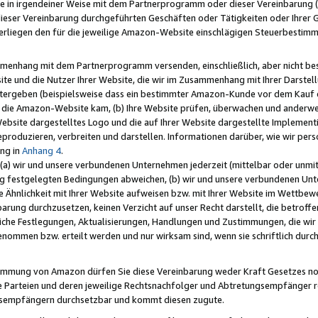
e in irgendeiner Weise mit dem Partnerprogramm oder dieser Vereinbarung (ei
ieser Vereinbarung durchgeführten Geschäften oder Tätigkeiten oder Ihrer 
liegen den für die jeweilige Amazon-Website einschlägigen Steuerbestim
mmenhang mit dem Partnerprogramm versenden, einschließlich, aber nicht be
site und die Nutzer Ihrer Website, die wir im Zusammenhang mit Ihrer Darst
itergeben (beispielsweise dass ein bestimmter Amazon-Kunde vor dem Kauf
uf die Amazon-Website kam, (b) Ihre Website prüfen, überwachen und anderwei
r Website dargestelltes Logo und die auf Ihrer Website dargestellte Impleme
reproduzieren, verbreiten und darstellen. Informationen darüber, wie wir per
ng in
Anhang 4
.
 (a) wir und unsere verbundenen Unternehmen jederzeit (mittelbar oder unmit
ng festgelegten Bedingungen abweichen, (b) wir und unsere verbundenen Unte
 Ähnlichkeit mit Ihrer Website aufweisen bzw. mit Ihrer Website im Wettbewer
barung durchzusetzen, keinen Verzicht auf unser Recht darstellt, die betrof
liche Festlegungen, Aktualisierungen, Handlungen und Zustimmungen, die wi
enommen bzw. erteilt werden und nur wirksam sind, wenn sie schriftlich dur
stimmung von Amazon dürfen Sie diese Vereinbarung weder Kraft Gesetzes no
die Parteien und deren jeweilige Rechtsnachfolger und Abtretungsempfänger 
ngsempfängern durchsetzbar und kommt diesen zugute.