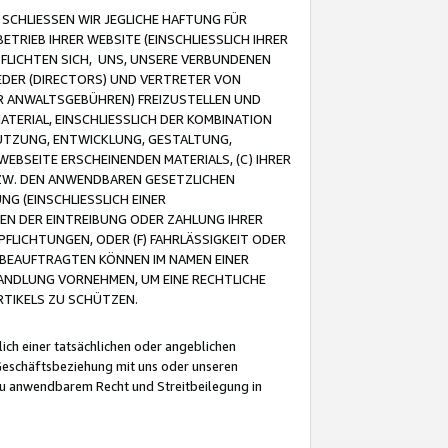
CHLIESSEN WIR JEGLICHE HAFTUNG FÜR
TRIEB IHRER WEBSITE (EINSCHLIESSLICH IHRER
FLICHTEN SICH, UNS, UNSERE VERBUNDENEN
EDER (DIRECTORS) UND VERTRETER VON
R ANWALTSGEBÜHREN) FREIZUSTELLEN UND
ATERIAL, EINSCHLIESSLICH DER KOMBINATION
NUTZUNG, ENTWICKLUNG, GESTALTUNG,
EBSEITE ERSCHEINENDEN MATERIALS, (C) IHRER
ZW. DEN ANWENDBAREN GESETZLICHEN
NG (EINSCHLIESSLICH EINER
BEN DER EINTREIBUNG ODER ZAHLUNG IHRER
LICHTUNGEN, ODER (F) FAHRLÄSSIGKEIT ODER
 BEAUFTRAGTEN KÖNNEN IM NAMEN EINER
HANDLUNG VORNEHMEN, UM EINE RECHTLICHE
TIKELS ZU SCHÜTZEN.
ich einer tatsächlichen oder angeblichen
Geschäftsbeziehung mit uns oder unseren
u anwendbarem Recht und Streitbeilegung in