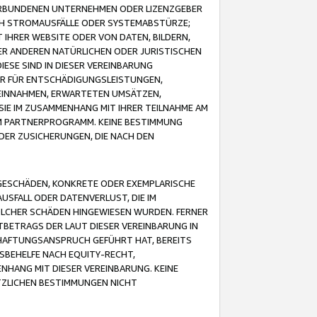
VERBUNDENEN UNTERNEHMEN ODER LIZENZGEBER
ICH STROMAUSFÄLLE ODER SYSTEMABSTÜRZE;
IHRER WEBSITE ODER VON DATEN, BILDERN,
ER ANDEREN NATÜRLICHEN ODER JURISTISCHEN
ESE SIND IN DIESER VEREINBARUNG
R FÜR ENTSCHÄDIGUNGSLEISTUNGEN,
EINNAHMEN, ERWARTETEN UMSÄTZEN,
SIE IM ZUSAMMENHANG MIT IHRER TEILNAHME AM
M PARTNERPROGRAMM. KEINE BESTIMMUNG
DER ZUSICHERUNGEN, DIE NACH DEN
GESCHÄDEN, KONKRETE ODER EXEMPLARISCHE
SFALL ODER DATENVERLUST, DIE IM
OLCHER SCHÄDEN HINGEWIESEN WURDEN. FERNER
BETRAGS DER LAUT DIESER VEREINBARUNG IN
HAFTUNGSANSPRUCH GEFÜHRT HAT, BEREITS
SBEHELFE NACH EQUITY-RECHT,
NHANG MIT DIESER VEREINBARUNG. KEINE
TZLICHEN BESTIMMUNGEN NICHT