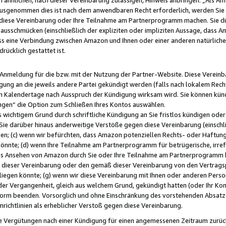
usgenommen dies ist nach dem anwendbaren Recht erforderlich, werden Sie 
f diese Vereinbarung oder Ihre Teilnahme am Partnerprogramm machen. Sie d
usschmücken (einschließlich der expliziten oder impliziten Aussage, dass A
 eine Verbindung zwischen Amazon und Ihnen oder einer anderen natürlichen 
rücklich gestattet ist.
r Anmeldung für die bzw. mit der Nutzung der Partner-Website. Diese Vereinb
gung an die jeweils andere Partei gekündigt werden (falls nach lokalem Rech
n Kalendertage nach Ausspruch der Kündigung wirksam wird. Sie können kündi
ngen“ die Option zum Schließen Ihres Kontos auswählen.
 wichtigem Grund durch schriftliche Kündigung an Sie fristlos kündigen oder I
 Sie darüber hinaus anderweitige Verstöße gegen diese Vereinbarung (einschli
ben; (c) wenn wir befürchten, dass Amazon potenziellen Rechts- oder Haftu
nnte; (d) wenn Ihre Teilnahme am Partnerprogramm für betrügerische, irref
das Ansehen von Amazon durch Sie oder Ihre Teilnahme am Partnerprogramm b
ieser Vereinbarung oder den gemäß dieser Vereinbarung von den Vertragspa
liegen könnte; (g) wenn wir diese Vereinbarung mit Ihnen oder anderen Perso
 der Vergangenheit, gleich aus welchem Grund, gekündigt hatten (oder Ihr Ko
rm beenden. Vorsorglich und ohne Einschränkung des vorstehenden Absatzes
richtlinien als erheblicher Verstoß gegen diese Vereinbarung.
e Vergütungen nach einer Kündigung für einen angemessenen Zeitraum zurückb