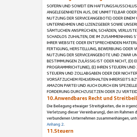
SOFERN UND SOWEIT EIN HAFTUNGSAUSSCHLUSS
ANGELEGENHEITEN AUS, DIE UNMITTELBAR ODER 
NUTZUNG DER SERVICEANGEBOTE) ODER EINEM V
UNTERNEHMEN UND LIZENZGEBER SOWIE UNSERE 
SÄMTLICHEN ANSPRÜCHEN, SCHÄDEN, VERLUSTE
SCHADLOS ZUHALTEN, DIE IM ZUSAMMENHANG STE
IHRER WEBSITE ODER ENTSPRECHENDEN MATERIA
FERTIGUNG, HERSTELLUNG, BEWERBUNG ODER VE
NUTZUNG DER SERVICEANGEBOTE UND ZWAR UN
BESTIMMUNGEN ZULÄSSIG IST ODER NICHT, (D) 
PROGRAMMRICHTLINIE), (E) IHREN STEUERN UN
STEUERN UND ZOLLABGABEN ODER DER NICHTER
VORSÄTZLICHEM FEHLVERHALTEN IHRERSEITS BZ
AMAZON PARTEI UND AUCH DURCH EIN SPEZIELL
FORDERUNG DURCHZUSETZEN ODER ZU VERTEIDI
10.Anwendbares Recht und Streitbe
Die Beilegung etwaiger Streitigkeiten, die in irg
Verletzung dieser Vereinbarung), den im Rahmen d
verbundenen Unternehmen zusammenhängen, unterl
Anhang 2
.
11.Steuern