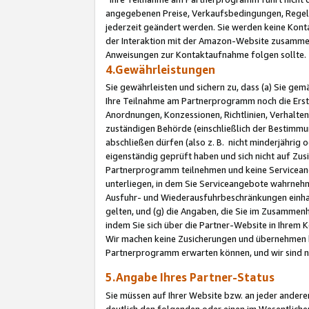
angegebenen Preise, Verkaufsbedingungen, Regeln
jederzeit geändert werden. Sie werden keine Konta
der Interaktion mit der Amazon-Website zusamme
Anweisungen zur Kontaktaufnahme folgen sollte.
4.Gewährleistungen
Sie gewährleisten und sichern zu, dass (a) Sie g
Ihre Teilnahme am Partnerprogramm noch die Erst
Anordnungen, Konzessionen, Richtlinien, Verhalten
zuständigen Behörde (einschließlich der Bestimmu
abschließen dürfen (also z. B. nicht minderjährig
eigenständig geprüft haben und sich nicht auf Zusi
Partnerprogramm teilnehmen und keine Servicean
unterliegen, in dem Sie Serviceangebote wahrneh
Ausfuhr- und Wiederausfuhrbeschränkungen einhal
gelten, und (g) die Angaben, die Sie im Zusammen
indem Sie sich über die Partner-Website in Ihrem
Wir machen keine Zusicherungen und übernehmen 
Partnerprogramm erwarten können, und wir sind n
5.Angabe Ihres Partner-Status
Sie müssen auf Ihrer Website bzw. an jeder ander
deutlich den folgenden oder einen im Wesentlichen