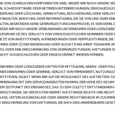
FREI VON SCHÄDLICHEN KOMPONENTEN SIND. WEDER WIR NOCH UNSERE 
VIREN, SCHADSOFTWARE ODER BETRIEBSUNTERBRECHUNGEN, EINSCHLIESSL
ÄNDERUNG ODER LÖSCHUNG, VERNICHTUNG, BESCHÄDIGUNG ODER VERLUST 
INHALTEN. BERATUNG ODER INFORMATIONEN, DIE SIE VON UNS ODER EIN
LTEN, BEGRÜNDEN KEINE GEWÄHRLEISTUNGSANSPRÜCHE, ES SEIN DENN, DI
WEDER WIR NOCH UNSERE VERBUNDENEN UNTERNEHMEN ODER LIZENZGEBE
FGRUND (X) DES VERLUSTS VON VORAUSSICHTLICHEN GEWINNEN ODER 
 (Y) VON INVESTITIONEN, AUFWENDUNGEN ODER VERPFLICHTUNGEN, DIE 
EN ODER (Z) DER BEENDIGUNG ODER AUSSETZUNG IHRER TEILNAHME A
LUSS ODER EINE EINSCHRÄNKUNG VON GEWÄHRLEISTUNGEN, HAFTUNGEN O
NICHT AUSGESCHLOSSEN ODER EINGESCHRÄNKT WERDEN KÖNNEN.
EHMEN ODER LIZENZGEBER HAFTEN FÜR MITTELBARE, NEBEN- ODER FOL
R EINNAHMEN ODER GEWINNE, VERLUST VON FIRMENWERT, NUTZUNGSAU
TSTEHEN, SELBST WENN WIR AUF DIE MÖGLICHKEIT DES AUFTRETENS S
MENHANG MIT DEN SERVICEANGEBOTEN MAXIMAL DER HÖHE DES GESAMT
M ZEITPUNKT DES EREIGNISSES, DAS ZU DEM ZULETZT ENTSTANDENEN 
ERGÜTUNGEN. SIE VERZICHTEN HIERMIT AUF ETWAIGE RECHTE UND RECHT
KLAGE, UNTERLASSUNGSKLAGE ODER ANDERE RECHTSBEHELFE IM ZUSAMME
NE EINSCHRÄNKUNG VON HAFTUNGEN, DIE NACH DEN ANWENDBAREN GESE