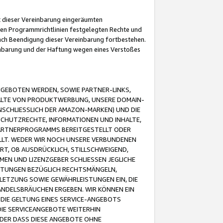
it dieser Vereinbarung eingeräumten
 den Programmrichtlinien festgelegten Rechte und
 nach Beendigung dieser Vereinbarung fortbestehen.
einbarung und der Haftung wegen eines Verstoßes
GEBOTEN WERDEN, SOWIE PARTNER-LINKS,
ALTE VON PRODUKTWERBUNG, UNSERE DOMAIN-
SCHLIESSLICH DER AMAZON-MARKEN) UND DIE
SCHUTZRECHTE, INFORMATIONEN UND INHALTE,
PARTNERPROGRAMMS BEREITGESTELLT ODER
ELLT. WEDER WIR NOCH UNSERE VERBUNDENEN
T, OB AUSDRÜCKLICH, STILLSCHWEIGEND,
MEN UND LIZENZGEBER SCHLIESSEN JEGLICHE
ISTUNGEN BEZÜGLICH RECHTSMÄNGELN,
LETZUNG SOWIE GEWÄHRLEISTUNGEN EIN, DIE
ANDELSBRÄUCHEN ERGEBEN. WIR KÖNNEN EIN
 DIE GELTUNG EINES SERVICE-ANGEBOTS
IE SERVICEANGEBOTE WEITERHIN
ODER DASS DIESE ANGEBOTE OHNE