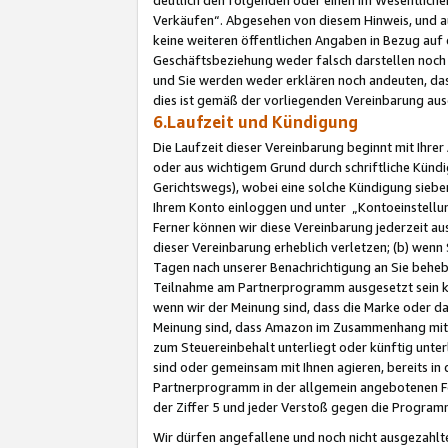
Verkäufen“. Abgesehen von diesem Hinweis, und a
keine weiteren öffentlichen Angaben in Bezug au
Geschäftsbeziehung weder falsch darstellen noch a
und Sie werden weder erklären noch andeuten, dass
dies ist gemäß der vorliegenden Vereinbarung ausd
6.Laufzeit und Kündigung
Die Laufzeit dieser Vereinbarung beginnt mit Ihre
oder aus wichtigem Grund durch schriftliche Kündi
Gerichtswegs), wobei eine solche Kündigung siebe
Ihrem Konto einloggen und unter „Kontoeinstellu
Ferner können wir diese Vereinbarung jederzeit aus
dieser Vereinbarung erheblich verletzen; (b) wenn
Tagen nach unserer Benachrichtigung an Sie behe
Teilnahme am Partnerprogramm ausgesetzt sein kö
wenn wir der Meinung sind, dass die Marke oder 
Meinung sind, dass Amazon im Zusammenhang mit d
zum Steuereinbehalt unterliegt oder künftig unter
sind oder gemeinsam mit Ihnen agieren, bereits in
Partnerprogramm in der allgemein angebotenen Fo
der Ziffer 5 und jeder Verstoß gegen die Programm
Wir dürfen angefallene und noch nicht ausgezahlt