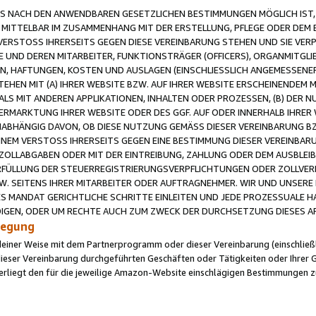
 NACH DEN ANWENDBAREN GESETZLICHEN BESTIMMUNGEN MÖGLICH IST, S
MITTELBAR IM ZUSAMMENHANG MIT DER ERSTELLUNG, PFLEGE ODER DEM BE
ERSTOSS IHRERSEITS GEGEN DIESE VEREINBARUNG STEHEN UND SIE VERP
UND DEREN MITARBEITER, FUNKTIONSTRÄGER (OFFICERS), ORGANMITGLI
N, HAFTUNGEN, KOSTEN UND AUSLAGEN (EINSCHLIESSLICH ANGEMESSENE
HEN MIT (A) IHRER WEBSITE BZW. AUF IHRER WEBSITE ERSCHEINENDEM M
LS MIT ANDEREN APPLIKATIONEN, INHALTEN ODER PROZESSEN, (B) DER 
RMARKTUNG IHRER WEBSITE ODER DES GGF. AUF ODER INNERHALB IHRER W
ABHÄNGIG DAVON, OB DIESE NUTZUNG GEMÄSS DIESER VEREINBARUNG B
EINEM VERSTOSS IHRERSEITS GEGEN EINE BESTIMMUNG DIESER VEREINBARU
D ZOLLABGABEN ODER MIT DER EINTREIBUNG, ZAHLUNG ODER DEM AUSBLEI
FÜLLUNG DER STEUERREGISTRIERUNGSVERPFLICHTUNGEN ODER ZOLLVERPF
W. SEITENS IHRER MITARBEITER ODER AUFTRAGNEHMER. WIR UND UNSERE
ES MANDAT GERICHTLICHE SCHRITTE EINLEITEN UND JEDE PROZESSUALE 
GEN, ODER UM RECHTE AUCH ZUM ZWECK DER DURCHSETZUNG DIESES AR
ilegung
endeiner Weise mit dem Partnerprogramm oder dieser Vereinbarung (einschließl
ieser Vereinbarung durchgeführten Geschäften oder Tätigkeiten oder Ihrer 
iegt den für die jeweilige Amazon-Website einschlägigen Bestimmungen z