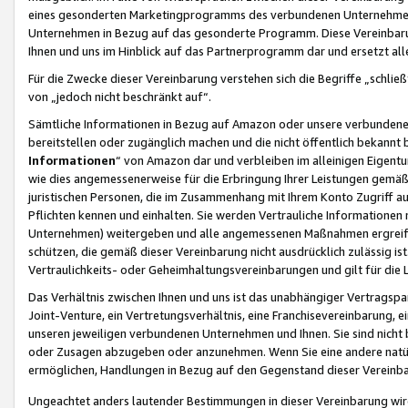
eines gesonderten Marketingprogramms des verbundenen Unternehmens
Unternehmen in Bezug auf das gesonderte Programm. Diese Vereinbarung
Ihnen und uns im Hinblick auf das Partnerprogramm dar und ersetzt al
Für die Zwecke dieser Vereinbarung verstehen sich die Begriffe „schließ
von „jedoch nicht beschränkt auf“.
Sämtliche Informationen in Bezug auf Amazon oder unsere verbunde
bereitstellen oder zugänglich machen und die nicht öffentlich bekannt bz
Informationen
“ von Amazon dar und verbleiben im alleinigen Eigent
wie dies angemessenerweise für die Erbringung Ihrer Leistungen gemäß d
juristischen Personen, die im Zusammenhang mit Ihrem Konto Zugriff au
Pflichten kennen und einhalten. Sie werden Vertrauliche Informationen 
Unternehmen) weitergeben und alle angemessenen Maßnahmen ergreifen
schützen, die gemäß dieser Vereinbarung nicht ausdrücklich zulässig is
Vertraulichkeits- oder Geheimhaltungsvereinbarungen und gilt für die
Das Verhältnis zwischen Ihnen und uns ist das unabhängiger Vertragspa
Joint-Venture, ein Vertretungsverhältnis, eine Franchisevereinbarung, 
unseren jeweiligen verbundenen Unternehmen und Ihnen. Sie sind ni
oder Zusagen abzugeben oder anzunehmen. Wenn Sie eine andere natürli
ermöglichen, Handlungen in Bezug auf den Gegenstand dieser Vereinbar
Ungeachtet anders lautender Bestimmungen in dieser Vereinbarung wird