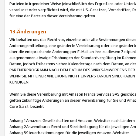
Parteien in irgendeiner Weise (einschließlich des Ergreifens oder Unt
veranlasst oder verpflichtet wird, die mit US-Gesetzen, Vorschriften,
für eine der Parteien dieser Vereinbarung gelten.
13.Änderungen
Wir behalten uns das Recht vor, einzelne oder alle Bestimmungen diese
Änderungsmitteilung, eine geänderte Vereinbarung oder eine geänderte 
über die entsprechende Änderung per E-Mail an Ihre zu diesem Zeitpun
ausgenommen etwaige Erhöhungen der Standardvergütung im Rahmen
Datum, jedoch frühestens sieben Kalendertage nach dem Datum, an de
PARTNERPROGRAMM NACH DEM DATUM DES WIRKSAMWERDENS DER Ä
WENN SIE MIT EINER ÄNDERUNG NICHT EINVERSTANDEN SIND, HABEN S
KÜNDIGEN.
Wenn Sie diese Vereinbarung mit Amazon France Services SAS geschlo
gelten zukünftige Änderungen an dieser Vereinbarung für Sie und Ama
Core S.à r.l. bezieht.
Anhang 1Amazon-Gesellschaften und Amazon-Websites nach Ländern
Anhang 2Anwendbares Recht und Streitbeilegung für die jeweiligen 
Anhang 3Steuerbestimmungen für die jeweiligen Amazon-Websites