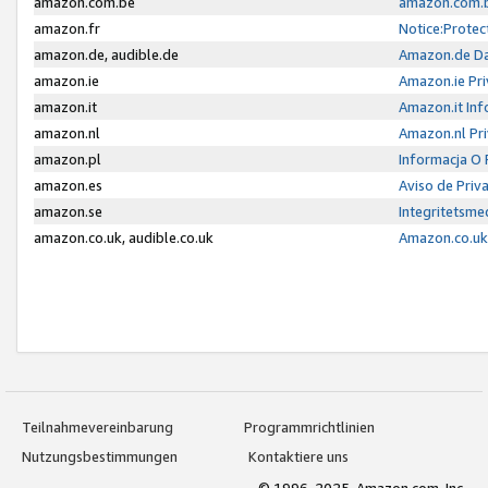
amazon.com.be
amazon.com.b
amazon.fr
Notice:Protec
amazon.de, audible.de
Amazon.de Da
amazon.ie
Amazon.ie Pri
amazon.it
Amazon.it Inf
amazon.nl
Amazon.nl Pri
amazon.pl
Informacja O
amazon.es
Aviso de Priv
amazon.se
Integritetsm
amazon.co.uk, audible.co.uk
Amazon.co.uk 
Teilnahmevereinbarung
Programmrichtlinien
Nutzungsbestimmungen
Kontaktiere uns