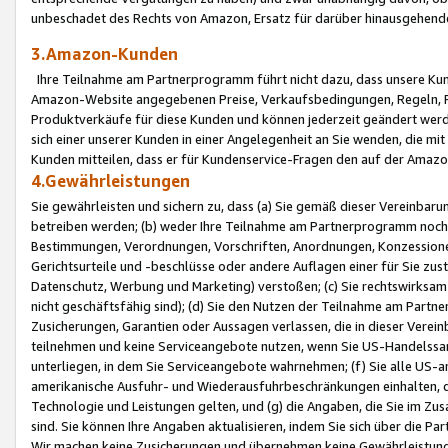
unbeschadet des Rechts von Amazon, Ersatz für darüber hinausgehen
3.Amazon-Kunden
Ihre Teilnahme am Partnerprogramm führt nicht dazu, dass unsere Kun
Amazon-Website angegebenen Preise, Verkaufsbedingungen, Regeln, Ri
Produktverkäufe für diese Kunden und können jederzeit geändert werde
sich einer unserer Kunden in einer Angelegenheit an Sie wenden, die 
Kunden mitteilen, dass er für Kundenservice-Fragen den auf der Ama
4.Gewährleistungen
Sie gewährleisten und sichern zu, dass (a) Sie gemäß dieser Vereinba
betreiben werden; (b) weder Ihre Teilnahme am Partnerprogramm noch d
Bestimmungen, Verordnungen, Vorschriften, Anordnungen, Konzessionen,
Gerichtsurteile und -beschlüsse oder andere Auflagen einer für Sie zu
Datenschutz, Werbung und Marketing) verstoßen; (c) Sie rechtswirksam 
nicht geschäftsfähig sind); (d) Sie den Nutzen der Teilnahme am Partne
Zusicherungen, Garantien oder Aussagen verlassen, die in dieser Verein
teilnehmen und keine Serviceangebote nutzen, wenn Sie US-Handelssa
unterliegen, in dem Sie Serviceangebote wahrnehmen; (f) Sie alle US
amerikanische Ausfuhr- und Wiederausfuhrbeschränkungen einhalten, 
Technologie und Leistungen gelten, und (g) die Angaben, die Sie im 
sind. Sie können Ihre Angaben aktualisieren, indem Sie sich über die 
Wir machen keine Zusicherungen und übernehmen keine Gewährleistun