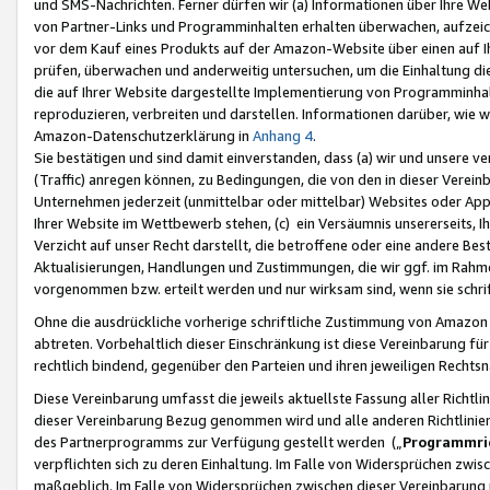
und SMS-Nachrichten. Ferner dürfen wir (a) Informationen über Ihre We
von Partner-Links und Programminhalten erhalten überwachen, aufzei
vor dem Kauf eines Produkts auf der Amazon-Website über einen auf Ih
prüfen, überwachen und anderweitig untersuchen, um die Einhaltung dies
die auf Ihrer Website dargestellte Implementierung von Programminhalt
reproduzieren, verbreiten und darstellen. Informationen darüber, wie w
Amazon-Datenschutzerklärung in
Anhang 4
.
Sie bestätigen und sind damit einverstanden, dass (a) wir und unsere 
(Traffic) anregen können, zu Bedingungen, die von den in dieser Vere
Unternehmen jederzeit (unmittelbar oder mittelbar) Websites oder Appl
Ihrer Website im Wettbewerb stehen, (c) ein Versäumnis unsererseits, I
Verzicht auf unser Recht darstellt, die betroffene oder eine andere B
Aktualisierungen, Handlungen und Zustimmungen, die wir ggf. im Rahme
vorgenommen bzw. erteilt werden und nur wirksam sind, wenn sie schri
Ohne die ausdrückliche vorherige schriftliche Zustimmung von Amazon
abtreten. Vorbehaltlich dieser Einschränkung ist diese Vereinbarung f
rechtlich bindend, gegenüber den Parteien und ihren jeweiligen Rech
Diese Vereinbarung umfasst die jeweils aktuellste Fassung aller Richtli
dieser Vereinbarung Bezug genommen wird und alle anderen Richtlinie
des Partnerprogramms zur Verfügung gestellt werden („
Programmric
verpflichten sich zu deren Einhaltung. Im Falle von Widersprüchen zwi
maßgeblich. Im Falle von Widersprüchen zwischen dieser Vereinbarun