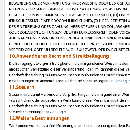
BEWERBUNG ODER VERMARKTUNG IHRER WEBSITE ODER DES GGF. AUF 
NUTZUNG DER SERVICEANGEBOTE UND ZWAR UNABHÄNGIG DAVON, O
GESETZLICHEN BESTIMMUNGEN ZULÄSSIG IST ODER NICHT, (D) EINE
(EINSCHLIESSLICH EINER PROGRAMMRICHTLINIE), (E) IHREN STEUER
DER EINTREIBUNG ODER ZAHLUNG IHRER STEUERN UND ZOLLABGAB
ODER ZOLLVERPFLICHTUNGEN, ODER (F) FAHRLÄSSIGKEIT ODER VORS
AUFTRAGNEHMER. WIR UND UNSERE BEAUFTRAGTEN KÖNNEN IM NAME
GERICHTLICHE SCHRITTE EINLEITEN UND JEDE PROZESSUALE HAND
VERTEIDIGEN, ODER UM RECHTE AUCH ZUM ZWECK DER DURCHSETZU
10.Anwendbares Recht und Streitbeilegung
Die Beilegung etwaiger Streitigkeiten, die in irgendeiner Weise mit de
angeblichen Verletzung dieser Vereinbarung), den im Rahmen dieser Ve
Geschäftsbeziehung mit uns oder unseren verbundenen Unternehmen zu
Bestimmungen zu anwendbarem Recht und Streitbeilegung in
Anhang 
11.Steuern
Steuern und damit verbundene Verpflichtungen, die in irgendeiner Wei
tatsächlichen oder angeblichen Verletzung dieser Vereinbarung), den 
Geschäftsbeziehung mit uns oder unseren verbundenen Unternehmen z
Steuerbestimmungen in
Anhang 3
.
12.Weitere Bestimmungen
Wir können von Zeit zu Zeit Mitteilungen im Zusammenhang mit dem Par