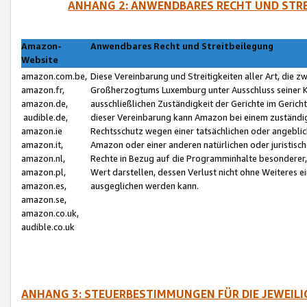
ANHANG 2: ANWENDBARES RECHT UND STRE
Amazon-
Anwendbares Recht und Streitbeilegung
Website
amazon.com.be,
Diese Vereinbarung und Streitigkeiten aller Art, die 
amazon.fr,
Großherzogtums Luxemburg unter Ausschluss seiner Kol
amazon.de,
ausschließlichen Zuständigkeit der Gerichte im Geri
audible.de,
dieser Vereinbarung kann Amazon bei einem zuständig
amazon.ie
Rechtsschutz wegen einer tatsächlichen oder angebli
amazon.it,
Amazon oder einer anderen natürlichen oder juristisc
amazon.nl,
Rechte in Bezug auf die Programminhalte besonderer,
amazon.pl,
Wert darstellen, dessen Verlust nicht ohne Weiteres e
amazon.es,
ausgeglichen werden kann.
amazon.se,
amazon.co.uk,
audible.co.uk
ANHANG 3: STEUERBESTIMMUNGEN FÜR DIE JEWEIL