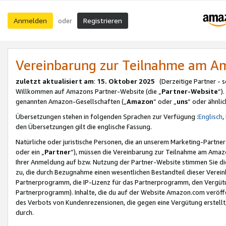
Anmelden
Registrieren
oder
Vereinbarung zur Teilnahme am 
zuletzt aktualisiert am
:
15. Oktober 2025
(Derzeitige Partner - 
Willkommen auf Amazons Partner-Website (die „
Partner-Website
“)
genannten Amazon-Gesellschaften („
Amazon
“ oder „
uns
“ oder ähnli
Übersetzungen stehen in folgenden Sprachen zur Verfügung :
Englisch
,
den Übersetzungen gilt die englische Fassung.
Natürliche oder juristische Personen, die an unserem Marketing-Partn
oder ein „
Partner
“), müssen die Vereinbarung zur Teilnahme am Ama
Ihrer Anmeldung auf bzw. Nutzung der Partner-Website stimmen Sie die
zu, die durch Bezugnahme einen wesentlichen Bestandteil dieser Verei
Partnerprogramm, die IP-Lizenz für das Partnerprogramm, den Vergütu
Partnerprogramm). Inhalte, die du auf der Website Amazon.com veröffe
des Verbots von Kundenrezensionen, die gegen eine Vergütung erstellt, 
durch.