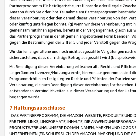
Partnerprogramm für betrügerische, irreführende oder illegale Zwecke
Amazon durch Sie oder Ihre Teilnahme am Partnerprogramm beschädig
dieser Vereinbarung oder den gemäß dieser Vereinbarung von den Vertr
oder künftig unterliegen könnte; (g) wenn wir diese Vereinbarung mit I
gemeinsam mit Ihnen agieren, bereits in der Vergangenheit, gleich aus
das Partnerprogramm in der allgemein angebotenen Form beenden. Vors
gegen die Bestimmungen der Ziffer 5 und jeder Verstoß gegen die Prog
Wir dürfen angefallene und noch nicht ausgezahlte Vergütungen nach 
sicherzustellen, dass der richtige Betrag ausgezahlt wird (beispielsw
Mit Beendigung dieser Vereinbarung erlöschen alle Rechte und Pflichte
eingeräumten Lizenzen/Nutzungsrechte; hiervon ausgenommen sind die in 
Programmrichtlinien festgelegten Rechte und Pflichten der Parteien sow
Vereinbarung, die nach Beendigung dieser Vereinbarung fortbestehen. D
entstandenen Verbindlichkeiten aus dieser Vereinbarung und der Haft
begangen wurde.
7.Haftungsausschlüsse
DAS PARTNERPROGRAMM, DIE AMAZON-WEBSITE, PRODUKTE UND DI
PARTNER-LINKS, LINKFORMATE, INHALTE, DIE ANWENDUNGSPROGR
PRODUKTWERBUNG, UNSERE DOMAIN-NAMEN, MARKEN UND LOGOS S
UNTERNEHMEN (EINSCHLIESSLICH DER AMAZON-MARKEN) UND DIE GE