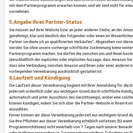
mit dem Partnerprogramm erwarten können, und wir sind nicht für etwa
vornehmen.
5.Angabe Ihres Partner-Status
Sie müssen auf Ihrer Website bzw. an jeder anderen Stelle, an der Am
genehmigt, klar und deutlich den folgenden oder einen im Wesentlichen
Partner verdiene ich an qualifizierten Verkäufen“. Abgesehen von die
werden Sie ohne unsere vorherige schriftliche Zustimmung keine weite
Partnerprogramm machen. Sie dürfen die zwischen uns und Ihnen best
(einschließlich der expliziten oder impliziten Aussage, dass Amazon Si
dass eine Verbindung zwischen Amazon und Ihnen oder einer anderen natü
vorliegenden Vereinbarung ausdrücklich gestattet ist.
6.Laufzeit und Kündigung
Die Laufzeit dieser Vereinbarung beginnt mit Ihrer Anmeldung für die 
jederzeit ordentlich oder aus wichtigem Grund durch schriftliche Kündi
automatisch und unter Ausschluss des Gerichtswegs), wobei eine solch
können kündigen, indem Sie sich über die Partner-Website in Ihrem Ko
auswählen.
Ferner können wir diese Vereinbarung jederzeit aus wichtigem Grund dur
Sie Ihre Pflichten aus dieser Vereinbarung erheblich verletzen; (b) wen
Programmrichtlinien) nicht innerhalb von 7 Tagen nach unserer Benachr
oder Haftungsansprüchen im Zusammenhang mit Ihrer Teilnahme am Pa