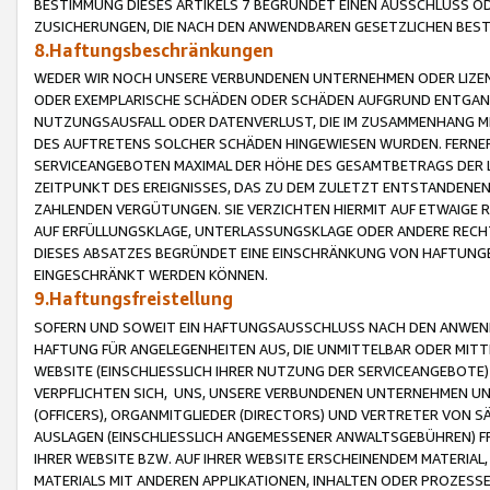
BESTIMMUNG DIESES ARTIKELS 7 BEGRÜNDET EINEN AUSSCHLUSS 
ZUSICHERUNGEN, DIE NACH DEN ANWENDBAREN GESETZLICHEN BE
8.Haftungsbeschränkungen
WEDER WIR NOCH UNSERE VERBUNDENEN UNTERNEHMEN ODER LIZEN
ODER EXEMPLARISCHE SCHÄDEN ODER SCHÄDEN AUFGRUND ENTGANG
NUTZUNGSAUSFALL ODER DATENVERLUST, DIE IM ZUSAMMENHANG MI
DES AUFTRETENS SOLCHER SCHÄDEN HINGEWIESEN WURDEN. FERN
SERVICEANGEBOTEN MAXIMAL DER HÖHE DES GESAMTBETRAGS DER 
ZEITPUNKT DES EREIGNISSES, DAS ZU DEM ZULETZT ENTSTANDENE
ZAHLENDEN VERGÜTUNGEN. SIE VERZICHTEN HIERMIT AUF ETWAIGE 
AUF ERFÜLLUNGSKLAGE, UNTERLASSUNGSKLAGE ODER ANDERE RECHT
DIESES ABSATZES BEGRÜNDET EINE EINSCHRÄNKUNG VON HAFTUNG
EINGESCHRÄNKT WERDEN KÖNNEN.
9.Haftungsfreistellung
SOFERN UND SOWEIT EIN HAFTUNGSAUSSCHLUSS NACH DEN ANWENDB
HAFTUNG FÜR ANGELEGENHEITEN AUS, DIE UNMITTELBAR ODER MITT
WEBSITE (EINSCHLIESSLICH IHRER NUTZUNG DER SERVICEANGEBOTE)
VERPFLICHTEN SICH, UNS, UNSERE VERBUNDENEN UNTERNEHMEN UN
(OFFICERS), ORGANMITGLIEDER (DIRECTORS) UND VERTRETER VON 
AUSLAGEN (EINSCHLIESSLICH ANGEMESSENER ANWALTSGEBÜHREN) FR
IHRER WEBSITE BZW. AUF IHRER WEBSITE ERSCHEINENDEM MATERIAL
MATERIALS MIT ANDEREN APPLIKATIONEN, INHALTEN ODER PROZESSE