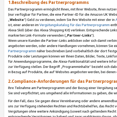
1.Beschreibung des Partnerprogramms
Das Partnerprogramm ermöglicht Ihnen, mit Ihrer Website, Ihren nutzer
(nur verfügbar für Partner, die eine Partner-ID für die Amazon UK We
„
Website
“) Geld zu verdienen, indem Sie Ihre Website mit einer der in
ist, einer anderen im
Vergütungskatalog für das Partnerprogramm
enth
Alexa Skill (über das Alexa Shopping Kit) verlinken. Entsprechende Lin
markierten Link-Formate verwenden („
Partner-Links
“).
Wenn unsere Kunden die Partner-Links anklicken oder sich damit verbi
angeboten werden, oder andere Handlungen vornehmen, können Sie eine
Partnerprogramm
näher beschrieben (und vorbehaltlich der dort festg
Produkte oder Leistungen können wir Ihnen Daten, Bilder, Texte, Linkfo
für Anwendungsprogramme, die Alexa-Funktionalität und weitere Inf
zur Verfügung stellen. Der Begriff „Programminhalte“ bezieht sich dabe
in Bezug auf Produkte, die auf Websites angeboten werden, bei denen 
2.Compliance-Anforderungen für das Partnerprog
Ihre Teilnahme am Partnerprogramm und der Bezug einer Vergütung setz
Sie sind verpflichtet, uns umgehend alle Informationen zu geben, die w
Für den Fall, dass Sie gegen diese Vereinbarung oder andere anwendba
uns zur Verfügung stehenden Rechten und Rechtsbehelfen, das Recht vo
Vergütungen ohne weitere Ankündigung (soweit nach geltendem Recht z
entsprechende Vergütungen zu haben) und zwar unabhängig davon, ob 