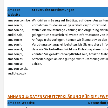
Amazon-
Steuerliche Bestimmungen
Website
amazon.com.be,
Wir dürfen in Bezug auf Beträge, auf deren Auszahlun
amazon.fr,
vornehmen, zu denen wir gesetzlich verpflichtet sind
amazon.de,
stellen die vollständige Zahlung und Abgeltung der 
audible.de,
gelegentlich steuerlich relevante Informationen von I
amazon.ie
Anfrage nicht vorlegen, können wir (kumulativ zu de
amazon.it,
Vergütung so lange einbehalten, bis Sie uns diese Inf
amazon.nl,
dass wir Sie betreffend nicht zur Einholung steuerlich 
amazon.pl,
könnten Sie gesetzlich verpflichtet sein, Amazon Meh
amazon.es,
Anforderungen an eine gültige MwSt.-Rechnung erfüllt
amazon.se,
zahlen.
amazon.co.uk,
audible.co.uk
ANHANG 4: DATENSCHUTZERKLÄRUNG FÜR DIE JEWE
Amazon-Website
Datenschutz