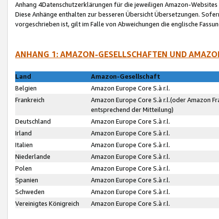
Anhang 4Datenschutzerklärungen für die jeweiligen Amazon-Websites
Diese Anhänge enthalten zur besseren Übersicht Übersetzungen. Sofe
vorgeschrieben ist, gilt im Falle von Abweichungen die englische Fass
ANHANG 1: AMAZON-GESELLSCHAFTEN UND AMAZO
Land
Amazon-Gesellschaft
Belgien
Amazon Europe Core S.à r.l.
Frankreich
Amazon Europe Core S.à r.l.(oder Amazon Fr
entsprechend der Mitteilung)
Deutschland
Amazon Europe Core S.à r.l.
Irland
Amazon Europe Core S.à r.l.
Italien
Amazon Europe Core S.à r.l.
Niederlande
Amazon Europe Core S.à r.l.
Polen
Amazon Europe Core S.à r.l.
Spanien
Amazon Europe Core S.à r.l.
Schweden
Amazon Europe Core S.à r.l.
Vereinigtes Königreich
Amazon Europe Core S.à r.l.